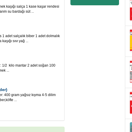
mek kaşığı salça 1 kase kaşar rendesi
arım su bardağı süt ...
 1 adet salçalık biber 1 adet dolmalık
kaşığı sıvı yağ ...
/2 kilo mantar 2 adet soğan 100
ek ...
der)
 400 gram yağsız kıyma 4-5 dilim
r,köfte ...