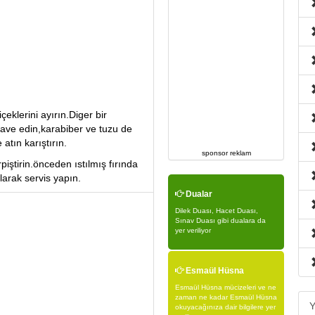
eklerini ayırın.Diger bir
ave edin,karabiber ve tuzu de
atın karıştırın.
sponsor reklam
iştirin.önceden ıstılmış fırında
larak servis yapın.
Dualar
Dilek Duası, Hacet Duası,
Sınav Duası gibi dualara da
yer veriliyor
Esmaül Hüsna
Esmaül Hüsna mücizeleri ve ne
zaman ne kadar Esmaül Hüsna
Y
okuyacağınıza dair bilgilere yer