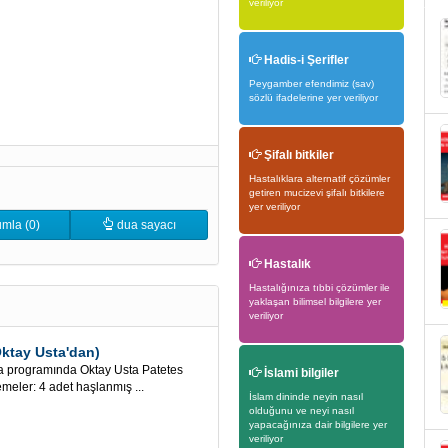
veriliyor
Hadis-i Şerifler
Peygamber efendimiz (sav)
sözlü ifadelerine yer veriliyor
Şifalı bitkiler
Hastalıklara alternatif çözümler
getiren mucizevi şifalı bitkilere
yer veriliyor
mla (0)
dua sayacı
Hastalık
Hastalığınıza tıbbi çözümler ile
yaklaşan bilimsel bilgilere yer
veriliyor
Oktay Usta'dan)
rogramında Oktay Usta Patetes
İslami bilgiler
emeler: 4 adet haşlanmış ...
İslam dininde neyin nasıl
olduğunu ve neyi nasıl
yapacağınıza dair bilgilere yer
veriliyor