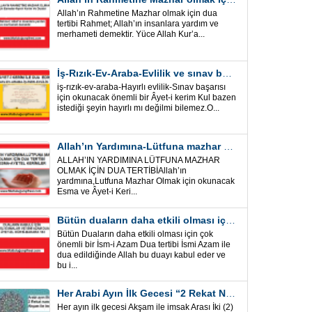
Allah’ın Rahmetine Mazhar olmak için dua
tertibi Rahmet; Allah’ın insanlara yardım ve
merhameti demektir. Yüce Allah Kur’a...
İş-Rızık-Ev-Araba-Evlilik ve sınav başarısı için okunacak Önemli bir Âyet
iş-rızık-ev-araba-Hayırlı evlilik-Sınav başarısı
için okunacak önemli bir Âyet-i kerim Kul bazen
istediği şeyin hayırlı mı değilmi bilemez.O...
Allah’ın Yardımına-Lütfuna mazhar olmak için Dua Tertibi
ALLAH’IN YARDIMINA LÜTFUNA MAZHAR
OLMAK İÇİN DUA TERTİBİAllah’ın
yardmına,Lutfuna Mazhar Olmak için okunacak
Esma ve Âyet-i Keri...
Bütün duaların daha etkili olması için önemli bir İsm-i Azam Dua Tertibi
Bütün Duaların daha etkili olması için çok
önemli bir İsm-i Azam Dua tertibi İsmi Azam ile
dua edildiğinde Allah bu duayı kabul eder ve
bu i...
Her Arabi Ayın İlk Gecesi “2 Rekat Namaz” O Ay tüm belalardan kurtuluş
Her ayın ilk gecesi Akşam ile imsak Arası İki (2)