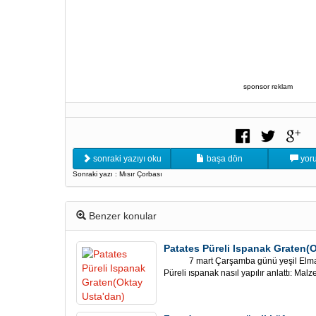
sponsor reklam
sonraki yazıyı oku
başa dön
yoru
Sonraki yazı : Mısır Çorbası
Benzer konular
Patates Püreli Ispanak Graten(
7 mart Çarşamba günü yeşil Elma p
Püreli ıspanak nasıl yapılır anlattı: Malz