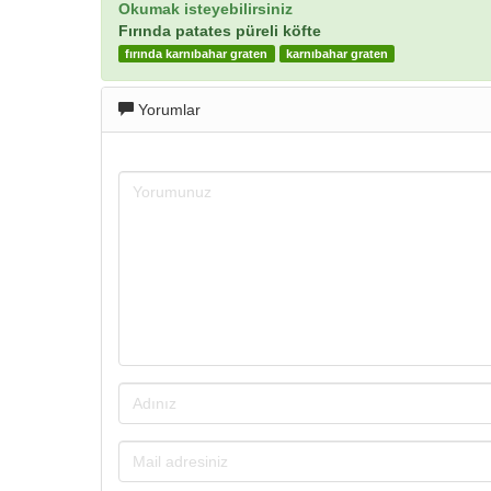
Okumak isteyebilirsiniz
Fırında patates püreli köfte
fırında karnıbahar graten
karnıbahar graten
Yorumlar