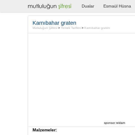
Dualar
Esmaül Hüsna
Karnıbahar graten
Mutluluğun Şifresi
>
Yemek Tarifleri
>
Karnıbahar graten
sponsor reklam
Malzemeler: