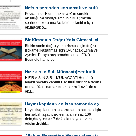
Nefsin şerrinden korunmak ve bütün sıkıntılar için Önemli bir Dua
Peygamber Efendimiz (s.a.v)’in sürekli
okuduğu ve tavsiye ettiği bir Dua; Nefsin
şerrinden korunma.Ve bütün sıkıntılar için
okunacak ö...
Bir Kimsenin Doğru Yola Girmesi için ” Esma ve Âyetler”
Bir kimsenin doğru yola erişmesi için,doğru
istikamet kazanması için Okunacak Esma ve
Ayetler. Duaya başlamadan önce Eûzü
Besmele hamd ve ...
Hızır a.s’ın Sırlı Münacatı(Her türlü hayırlı hacet ve sıkıntı için)
HIZIR A.S’IN SIRLI MÜNACCATI Her türlü
hayırlı hacetin kabulü Her türlü sıkıntıda feraha
çıkmak Yatsı namazından sonra 1 az 1 defa
oku...
Hayırlı kapıların en kısa zamanda açılması için Esmalar ve Dua
Hayırlı kapıların en kısa zamanda açılması için
her sabah aşağıdaki esmaları en az 100
defa,duayı en az 7 defa okumaya devam
edelim.Evlilik,...
Allah’ın Rahmetine Mazhar olmak için ” Esmalar-Ayet ve Dualar”