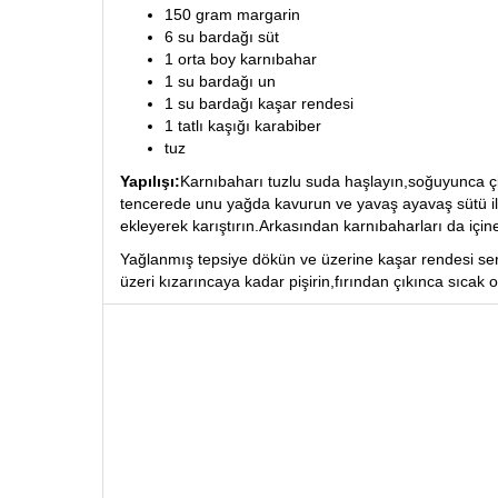
150 gram margarin
6 su bardağı süt
1 orta boy karnıbahar
1 su bardağı un
1 su bardağı kaşar rendesi
1 tatlı kaşığı karabiber
tuz
Yapılışı:
Karnıbaharı tuzlu suda haşlayın,soğuyunca çiç
tencerede unu yağda kavurun ve yavaş ayavaş sütü il
ekleyerek karıştırın.Arkasından karnıbaharları da içine 
Yağlanmış tepsiye dökün ve üzerine kaşar rendesi serp
üzeri kızarıncaya kadar pişirin,fırından çıkınca sıcak o