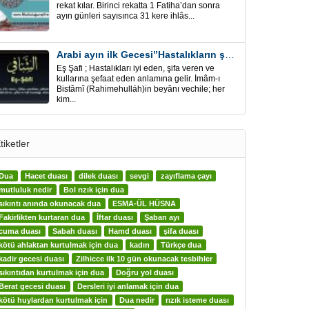
rekat kılar. Birinci rekatta 1 Fatiha’dan sonra
ayın günleri sayısınca 31 kere ihlâs...
Arabi ayın ilk Gecesi”Hastalıkların şifa için” Eş-Şafi
Eş Şafi ; Hastalıkları iyi eden, şifa veren ve
kullarına şefaat eden anlamına gelir. İmâm-ı
Bistâmî (Rahimehulláh)in beyânı vechile; her
kim...
tiketler
Dua
Hacet duası
dilek duası
sevgi
zayıflama çayı
mutluluk nedir
Bol rızık için dua
sıkıntı anında okunacak dua
ESMA-ÜL HÜSNA
Fakirlikten kurtaran dua
İftar duası
Şaban ayı
cuma duası
Sabah duası
Hamd duası
şifa duası
kötü ahlaktan kurtulmak için dua
kadın
Türkçe dua
kadir gecesi duası
Zilhicce ilk 10 gün okunacak tesbihler
sıkıntıdan kurtulmak için dua
Doğru yol duası
Berat gecesi duası
Dersleri iyi anlamak için dua
kötü huylardan kurtulmak için
Dua nedir
rızık isteme duası