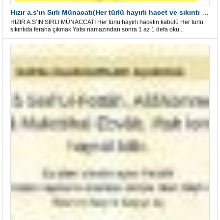
Hızır a.s’ın Sırlı Münacatı(Her türlü hayırlı hacet ve sıkıntı için)
HIZIR A.S’IN SIRLI MÜNACCATI Her türlü hayırlı hacetin kabulü Her türlü
sıkıntıda feraha çıkmak Yatsı namazından sonra 1 az 1 defa oku...