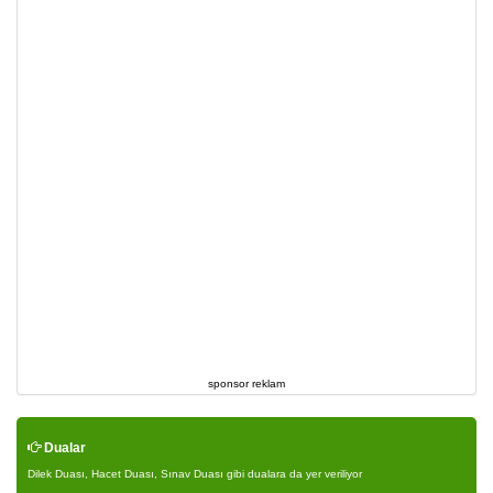
sponsor reklam
Dualar
Dilek Duası, Hacet Duası, Sınav Duası gibi dualara da yer veriliyor