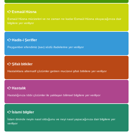
Esmaül Hüsna
Esmaül Hüsna mücizeleri ve ne zaman ne kadar Esmaül Hüsna okuyacağınıza dair
bilgilere yer veriliyor
Hadis-i Şerifler
Peygamber efendimiz (sav) sözlü ifadelerine yer veriliyor
Şifalı bitkiler
Hastalıklara alternatif çözümler getiren mucizevi şifalı bitkilere yer veriliyor
Hastalık
Hastalığınıza tıbbi çözümler ile yaklaşan bilimsel bilgilere yer veriliyor
İslami bilgiler
İslam dininde neyin nasıl olduğunu ve neyi nasıl yapacağınıza dair bilgilere yer
veriliyor