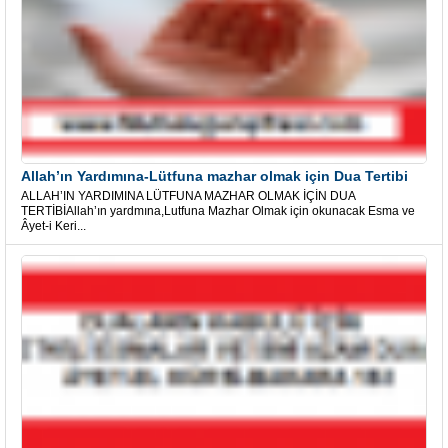
Allah’ın Yardımına-Lütfuna mazhar olmak için Dua Tertibi
ALLAH’IN YARDIMINA LÜTFUNA MAZHAR OLMAK İÇİN DUA
TERTİBİAllah’ın yardmına,Lutfuna Mazhar Olmak için okunacak Esma ve
Âyet-i Keri...