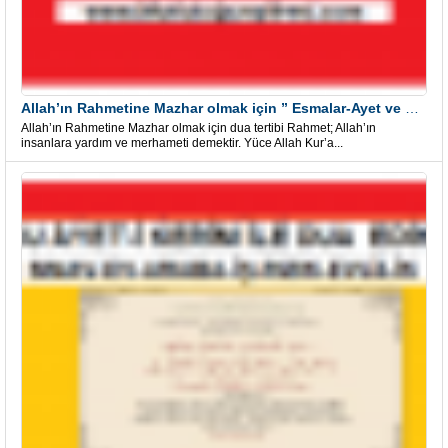
Allah’ın Rahmetine Mazhar olmak için ” Esmalar-Ayet ve Dualar”
Allah’ın Rahmetine Mazhar olmak için dua tertibi Rahmet; Allah’ın
insanlara yardım ve merhameti demektir. Yüce Allah Kur’a...