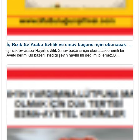
İş-Rızık-Ev-Araba-Evlilik ve sınav başarısı için okunacak Önemli bir Âyet
iş-rızık-ev-araba-Hayırlı evlilik-Sınav başarısı için okunacak önemli bir
Âyet-i kerim Kul bazen istediği şeyin hayırlı mı değilmi bilemez.O...