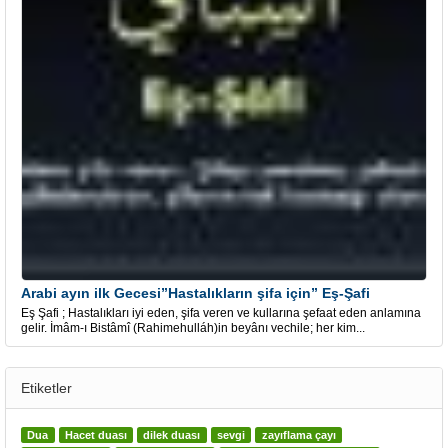
Arabi ayın ilk Gecesi”Hastalıkların şifa için” Eş-Şafi
Eş Şafi ; Hastalıkları iyi eden, şifa veren ve kullarına şefaat eden anlamına
gelir. İmâm-ı Bistâmî (Rahimehulláh)in beyânı vechile; her kim...
Etiketler
Dua
Hacet duası
dilek duası
sevgi
zayıflama çayı