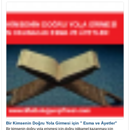
Bir Kimsenin Doğru Yola Girmesi için ” Esma ve Âyetler”
Bir kimsenin doğru yola erişmesi için,doğru istikamet kazanması için