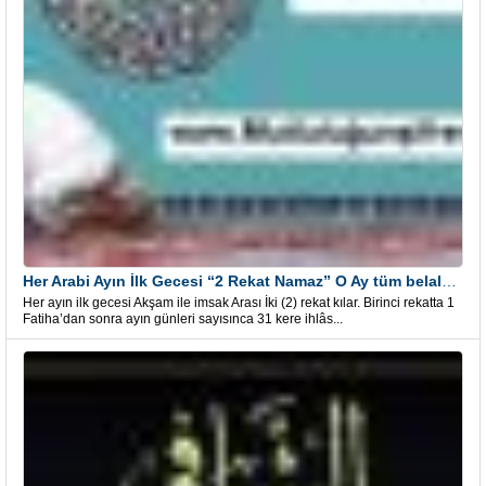
Her Arabi Ayın İlk Gecesi “2 Rekat Namaz” O Ay tüm belalardan kurtuluş
Her ayın ilk gecesi Akşam ile imsak Arası İki (2) rekat kılar. Birinci rekatta 1
Fatiha’dan sonra ayın günleri sayısınca 31 kere ihlâs...