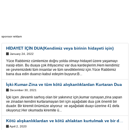
sponsor reklam
HİDAYET İÇİN DUA(Kendimiz veya birinin hidayeti için)
January 24, 2022
Yüce Rabbimiz cümlemize doğru yolda olmayı hidayet üzere yaşamayı
nasip etsin. Bu duaya çok ihtiyacımız var dua kardeşlerim.Hem kendimiz
ve çevremizdeki tüm insanlar ve tüm sevdiklerimiz için.Yüce Rabbimiz
bana dua edin duanızı kabul edeyim buyurur.B...
İçki-Kumar-Zina ve tüm kötü alışkanlıklardan Kurtaran Dua
December 30, 2021
İçki içen ,devamlı sarhoş olan bir yakınınız için,kumar oynayan,zina yapan
ve zinadan kendini kurtaramayan biri için aşağıdaki dua çok önemli bir
duadır. Bir kiremit önümüze alıyoruz ve aşağıdaki duayı üzerine 41 defa
okuyoruz.Her okumada kiremite ü...
Kötü alışkanlıklardan ve kötü ahlaktan kurtulmak ve bir daha dönmemek için Esma
April 2, 2020