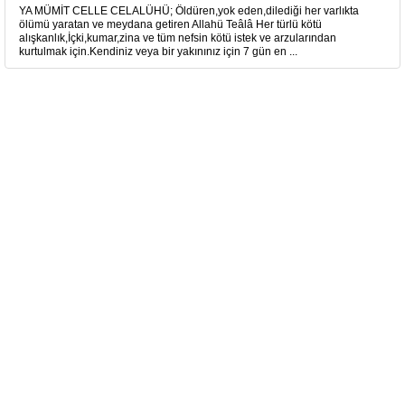
YA MÜMİT CELLE CELALÜHÜ; Öldüren,yok eden,dilediği her varlıkta
ölümü yaratan ve meydana getiren Allahü Teâlâ Her türlü kötü
alışkanlık,İçki,kumar,zina ve tüm nefsin kötü istek ve arzularından
kurtulmak için.Kendiniz veya bir yakınınız için 7 gün en ...