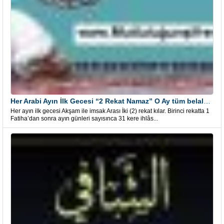
Her Arabi Ayın İlk Gecesi “2 Rekat Namaz” O Ay tüm belalardan kurtuluş
Her ayın ilk gecesi Akşam ile imsak Arası İki (2) rekat kılar. Birinci rekatta 1
Fatiha’dan sonra ayın günleri sayısınca 31 kere ihlâs...