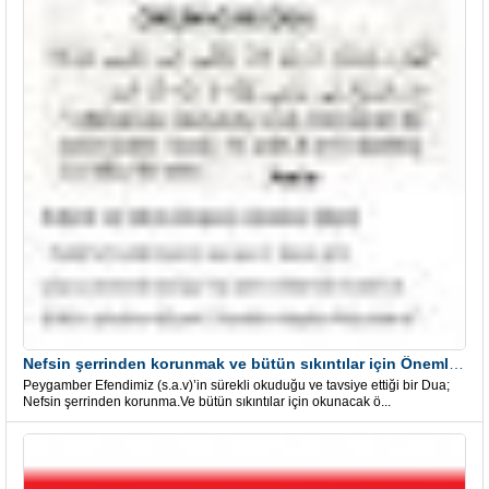
Nefsin şerrinden korunmak ve bütün sıkıntılar için Önemli bir Dua
Peygamber Efendimiz (s.a.v)’in sürekli okuduğu ve tavsiye ettiği bir Dua;
Nefsin şerrinden korunma.Ve bütün sıkıntılar için okunacak ö...