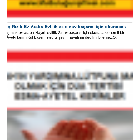
İş-Rızık-Ev-Araba-Evlilik ve sınav başarısı için okunacak Önemli bir Âyet
iş-rızık-ev-araba-Hayırlı evlilik-Sınav başarısı için okunacak önemli bir
Âyet-i kerim Kul bazen istediği şeyin hayırlı mı değilmi bilemez.O...