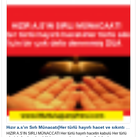
Hızır a.s’ın Sırlı Münacatı(Her türlü hayırlı hacet ve sıkıntı için)
HIZIR A.S’IN SIRLI MÜNACCATI Her türlü hayırlı hacetin kabulü Her türlü