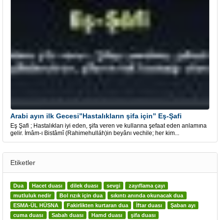
Arabi ayın ilk Gecesi”Hastalıkların şifa için” Eş-Şafi
Eş Şafi ; Hastalıkları iyi eden, şifa veren ve kullarına şefaat eden anlamına
gelir. İmâm-ı Bistâmî (Rahimehulláh)in beyânı vechile; her kim...
Etiketler
Dua
Hacet duası
dilek duası
sevgi
zayıflama çayı
mutluluk nedir
Bol rızık için dua
sıkıntı anında okunacak dua
ESMA-ÜL HÜSNA
Fakirlikten kurtaran dua
İftar duası
Şaban ayı
cuma duası
Sabah duası
Hamd duası
şifa duası