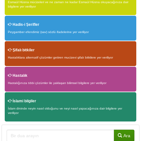
Esmaül Hüsna mücizeleri ve ne zaman ne kadar Esmaül Hüsna okuyacağınıza dair
bilgilere yer veriliyor
Hadis-i Şerifler
Peygamber efendimiz (sav) sözlü ifadelerine yer veriliyor
Şifalı bitkiler
Hastalıklara alternatif çözümler getiren mucizevi şifalı bitkilere yer veriliyor
Hastalık
Hastalığınıza tıbbi çözümler ile yaklaşan bilimsel bilgilere yer veriliyor
İslami bilgiler
İslam dininde neyin nasıl olduğunu ve neyi nasıl yapacağınıza dair bilgilere yer
veriliyor
Ara