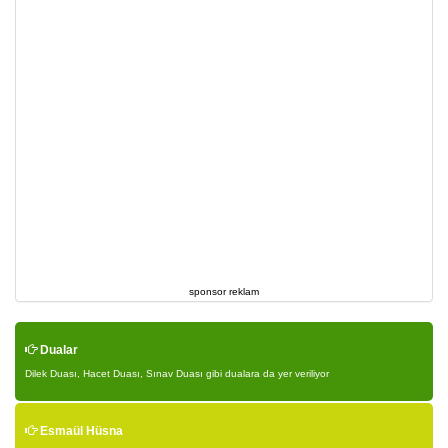
sponsor reklam
Dualar
Dilek Duası, Hacet Duası, Sınav Duası gibi dualara da yer veriliyor
Esmaül Hüsna