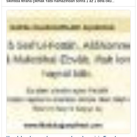
sıkıntıda feraha çıkmak Yatsı namazından sonra 1 az 1 defa oku...