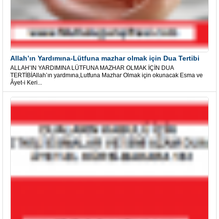
Allah’ın Yardımına-Lütfuna mazhar olmak için Dua Tertibi
ALLAH’IN YARDIMINA LÜTFUNA MAZHAR OLMAK İÇİN DUA
TERTİBİAllah’ın yardmına,Lutfuna Mazhar Olmak için okunacak Esma ve
Âyet-i Keri...