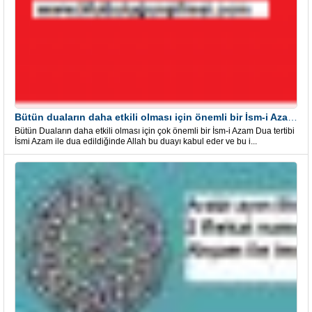
Bütün duaların daha etkili olması için önemli bir İsm-i Azam Dua Tertibi
Bütün Duaların daha etkili olması için çok önemli bir İsm-i Azam Dua tertibi
İsmi Azam ile dua edildiğinde Allah bu duayı kabul eder ve bu i...