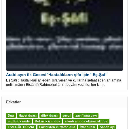
Arabi ayın ilk Gecesi”Hastalıkların şifa için” Eş-Şafi
Eş Şafi ; Hastalıkları iyi eden, şifa veren ve kullarına şefaat eden anlamına
gelir. İmâm-ı Bistâmî (Rahimehulláh)in beyânı vechile; her kim...
Etiketler
Dua
Hacet duası
dilek duası
sevgi
zayıflama çayı
mutluluk nedir
Bol rızık için dua
sıkıntı anında okunacak dua
ESMA-ÜL HÜSNA
Fakirlikten kurtaran dua
İftar duası
Şaban ayı