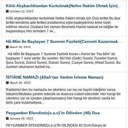
Kötü Alışkanlıklardan Kurtulmak(Nefse Hakim Olmak İçin) Dua tertibi
October 12, 2023
Kötü alışkanlıklardan kurtulmak Nefse hakim olmak için Dua tertibi Bu dua
tertibi kendimiz,aile fertleri,evlatlarımız,eşler,kadeşlerimiz kime niyet
edilirse okunur. Dualara her zaman Besmele-Hamd-salavat ve istiğfar ile
başlamalıyız.Her birinden 7 ve...
Hâ-Mîm İle Başlayan 7 Surenin Fazileti(Cenneti Kazanmak-Cehennemden Azad”
March 30, 2023
Hâ-Mîm İle Başlayan 7 Surenin Fazileti Kuran-ı Kerim’de “Ha-Mim” ile
başlayan 7 sure vardır. Bu sureler: Mü’min (Gafir) Suresi, Fussilet Suresi,
Şura Suresi, Zuhruf Suresi, Duhan Suresi, Casiye Suresi, Ahkaf Suresi. Bu
sureleri okumanın fazileti ha...
İSTİÂNE NAMAZI (Allah’tan Yardım İsteme Namazı)
March 28, 2023
Rabbimiz’den bu namazla ne sıkıntınız var ise,ne hayırlı isteğiniz varsa
isteyiniz!Mutlaka yardım edecek ve duanıza icabet edecektir. Her hangi bir
sıkıntınız var ve içinden çıkamıyorsanız.Her hangi bir derdiniz varda bir
türlü çare bulamadıysa...
Peygamber Efendimiz(s.a.v)’in Dilinden (40) Dua
January 29, 2023
PEYGAMBER EFENDİMİZ(s.a.v)’İN DİLİNDEN 40 DUA Dünya ve