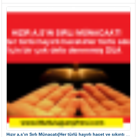
Hızır a.s’ın Sırlı Münacatı(Her türlü hayırlı hacet ve sıkıntı için)