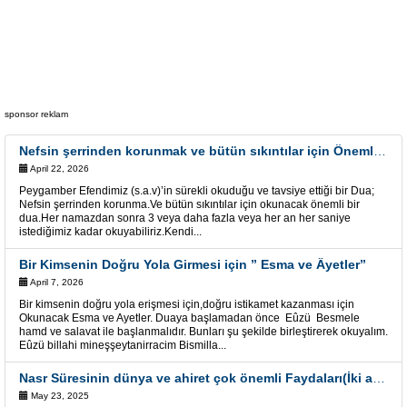
sponsor reklam
Nefsin şerrinden korunmak ve bütün sıkıntılar için Önemli bir Dua
April 22, 2026
Peygamber Efendimiz (s.a.v)’in sürekli okuduğu ve tavsiye ettiği bir Dua;
Nefsin şerrinden korunma.Ve bütün sıkıntılar için okunacak önemli bir
dua.Her namazdan sonra 3 veya daha fazla veya her an her saniye
istediğimiz kadar okuyabiliriz.Kendi...
Bir Kimsenin Doğru Yola Girmesi için ” Esma ve Âyetler”
April 7, 2026
Bir kimsenin doğru yola erişmesi için,doğru istikamet kazanması için
Okunacak Esma ve Ayetler. Duaya başlamadan önce Eûzü Besmele
hamd ve salavat ile başlanmalıdır. Bunları şu şekilde birleştirerek okuyalım.
Eûzü billahi mineşşeytanirracim Bismilla...
Nasr Süresinin dünya ve ahiret çok önemli Faydaları(İki alemde kolaylık kapısı)
May 23, 2025