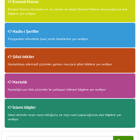
Esmaül Hüsna
Esmaül Hüsna mücizeleri ve ne zaman ne kadar Esmaül Hüsna okuyacağınıza dair
bilgilere yer veriliyor
Hadis-i Şerifler
Peygamber efendimiz (sav) sözlü ifadelerine yer veriliyor
Şifalı bitkiler
Hastalıklara alternatif çözümler getiren mucizevi şifalı bitkilere yer veriliyor
Hastalık
Hastalığınıza tıbbi çözümler ile yaklaşan bilimsel bilgilere yer veriliyor
İslami bilgiler
İslam dininde neyin nasıl olduğunu ve neyi nasıl yapacağınıza dair bilgilere yer
veriliyor