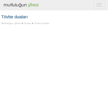
Tövbe duaları
Mutluluğun Şifresi
>
Dualar
>
Tövbe duaları