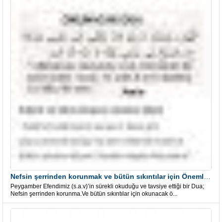
Nefsin şerrinden korunmak ve bütün sıkıntılar için Önemli bir Dua
Peygamber Efendimiz (s.a.v)’in sürekli okuduğu ve tavsiye ettiği bir Dua;
Nefsin şerrinden korunma.Ve bütün sıkıntılar için okunacak ö...