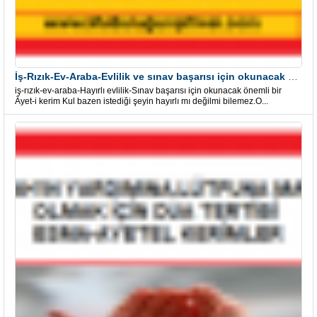
İş-Rızık-Ev-Araba-Evlilik ve sınav başarısı için okunacak Önemli bir Âyet
iş-rızık-ev-araba-Hayırlı evlilik-Sınav başarısı için okunacak önemli bir
Âyet-i kerim Kul bazen istediği şeyin hayırlı mı değilmi bilemez.O...