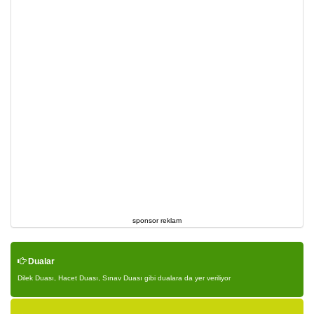
sponsor reklam
Dualar
Dilek Duası, Hacet Duası, Sınav Duası gibi dualara da yer veriliyor