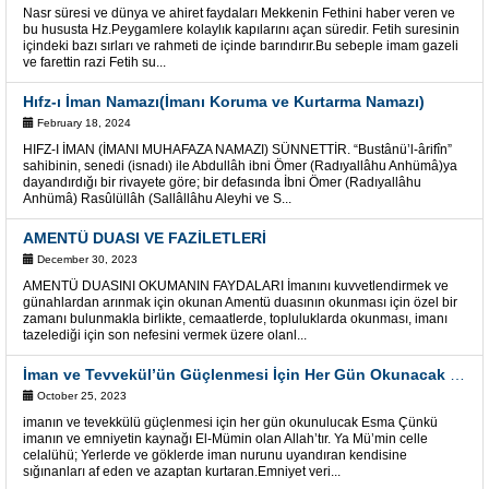
Nasr süresi ve dünya ve ahiret faydaları Mekkenin Fethini haber veren ve
bu hususta Hz.Peygamlere kolaylık kapılarını açan süredir. Fetih suresinin
içindeki bazı sırları ve rahmeti de içinde barındırır.Bu sebeple imam gazeli
ve farettin razi Fetih su...
Hıfz-ı İman Namazı(İmanı Koruma ve Kurtarma Namazı)
February 18, 2024
HIFZ-I İMAN (İMANI MUHAFAZA NAMAZI) SÜNNETTİR. “Bustânü’l-ârifîn”
sahibinin, senedi (isnadı) ile Abdullâh ibni Ömer (Radıyallâhu Anhümâ)ya
dayandırdığı bir rivayete göre; bir defasında İbni Ömer (Radıyallâhu
Anhümâ) Rasûlüllâh (Sallâllâhu Aleyhi ve S...
AMENTÜ DUASI VE FAZİLETLERİ
December 30, 2023
AMENTÜ DUASINI OKUMANIN FAYDALARI İmanını kuvvetlendirmek ve
günahlardan arınmak için okunan Amentü duasının okunması için özel bir
zamanı bulunmakla birlikte, cemaatlerde, topluluklarda okunması, imanı
tazelediği için son nefesini vermek üzere olanl...
İman ve Tevvekül’ün Güçlenmesi İçin Her Gün Okunacak Esma
October 25, 2023
imanın ve tevekkülü güçlenmesi için her gün okunulucak Esma Çünkü
imanın ve emniyetin kaynağı El-Mümin olan Allah’tır. Ya Mü’min celle
celalühü; Yerlerde ve göklerde iman nurunu uyandıran kendisine
sığınanları af eden ve azaptan kurtaran.Emniyet veri...