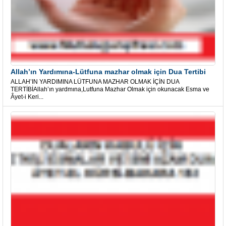
Allah’ın Yardımına-Lütfuna mazhar olmak için Dua Tertibi
ALLAH’IN YARDIMINA LÜTFUNA MAZHAR OLMAK İÇİN DUA
TERTİBİAllah’ın yardmına,Lutfuna Mazhar Olmak için okunacak Esma ve
Âyet-i Keri...