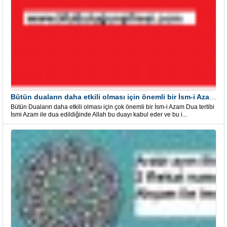
Bütün duaların daha etkili olması için önemli bir İsm-i Azam Dua Tertibi
Bütün Duaların daha etkili olması için çok önemli bir İsm-i Azam Dua tertibi
İsmi Azam ile dua edildiğinde Allah bu duayı kabul eder ve bu i...