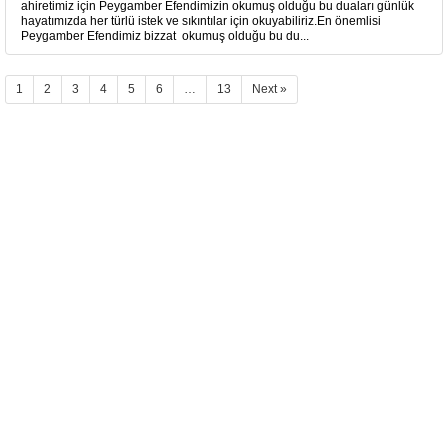
ahiretimiz için Peygamber Efendimizin okumuş olduğu bu duaları günlük
hayatımızda her türlü istek ve sıkıntılar için okuyabiliriz.En önemlisi
Peygamber Efendimiz bizzat okumuş olduğu bu du...
1
2
3
4
5
6
…
13
Next »