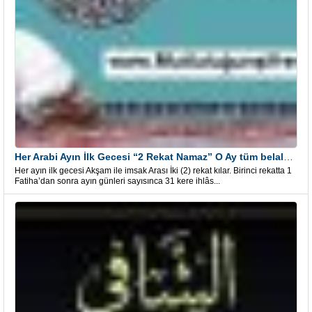
Her Arabi Ayın İlk Gecesi “2 Rekat Namaz” O Ay tüm belalardan kurtuluş
Her ayın ilk gecesi Akşam ile imsak Arası İki (2) rekat kılar. Birinci rekatta 1
Fatiha’dan sonra ayın günleri sayısınca 31 kere ihlâs...