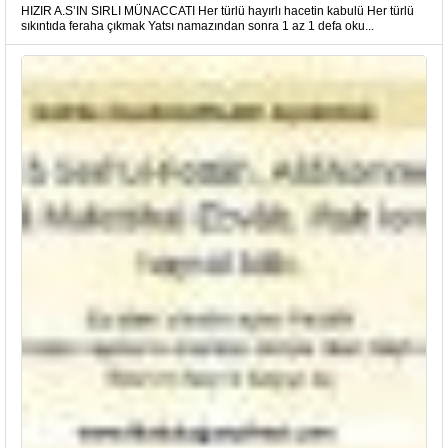
HIZIR A.S’IN SIRLI MÜNACCATI Her türlü hayırlı hacetin kabulü Her türlü
sıkıntıda feraha çıkmak Yatsı namazından sonra 1 az 1 defa oku...