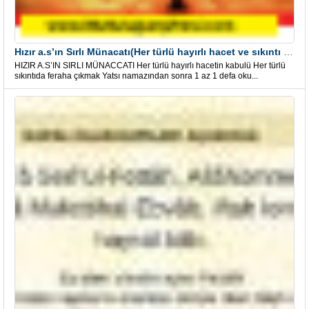
Hızır a.s’ın Sırlı Münacatı(Her türlü hayırlı hacet ve sıkıntı için)
HIZIR A.S’IN SIRLI MÜNACCATI Her türlü hayırlı hacetin kabulü Her türlü
sıkıntıda feraha çıkmak Yatsı namazından sonra 1 az 1 defa oku...