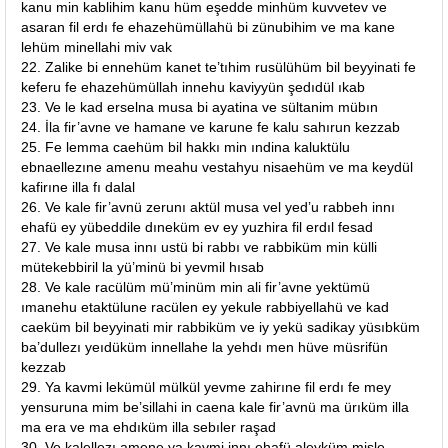
kanu min kablihim kanu hüm eşedde minhüm kuvvetev ve
asaran fil erdı fe ehazehümüllahü bi zünubihim ve ma kane
lehüm minellahi miv vak
22. Zalike bi ennehüm kanet te’tıhim rusülühüm bil beyyinati fe
keferu fe ehazehümüllah innehu kaviyyün şedıdül ıkab
23. Ve le kad erselna musa bi ayatina ve sültanim mübın
24. İla fir’avne ve hamane ve karune fe kalu sahırun kezzab
25. Fe lemma caehüm bil hakkı min ındina kaluktülu
ebnaellezıne amenu meahu vestahyu nisaehüm ve ma keydül
kafirıne illa fı dalal
26. Ve kale fir’avnü zerunı aktül musa vel yed’u rabbeh innı
ehafü ey yübeddile dıneküm ev ey yuzhira fil erdıl fesad
27. Ve kale musa innı ustü bi rabbı ve rabbiküm min külli
mütekebbiril la yü’minü bi yevmil hısab
28. Ve kale racülüm mü’minüm min ali fir’avne yektümü
ımanehu etaktülune racülen ey yekule rabbiyellahü ve kad
caeküm bil beyyinati mir rabbiküm ve iy yekü sadikay yüsıbküm
ba’dullezı yeıdüküm innellahe la yehdı men hüve müsrifün
kezzab
29. Ya kavmi lekümül mülkül yevme zahirıne fil erdı fe mey
yensuruna mim be’sillahi in caena kale fir’avnü ma ürıküm illa
ma era ve ma ehdıküm illa sebıler raşad
30. Ve kalellezı amene ya kavmi innı ehafü aleyküm misle