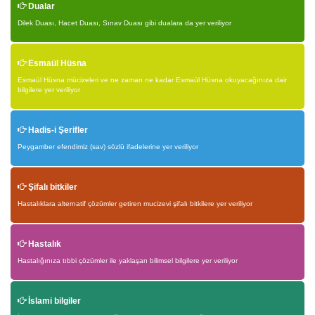
Dualar
Dilek Duası, Hacet Duası, Sınav Duası gibi dualara da yer veriliyor
Esmaül Hüsna
Esmaül Hüsna mücizeleri ve ne zaman ne kadar Esmaül Hüsna okuyacağınıza dair
bilgilere yer veriliyor
Hadis-i Şerifler
Peygamber efendimiz (sav) sözlü ifadelerine yer veriliyor
Şifalı bitkiler
Hastalıklara alternatif çözümler getiren mucizevi şifalı bitkilere yer veriliyor
Hastalık
Hastalığınıza tıbbi çözümler ile yaklaşan bilimsel bilgilere yer veriliyor
İslami bilgiler