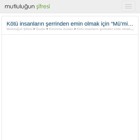
Kötü insanların şerrinden emin olmak için “Mü’min suresi
Mutluluğun Şifresi
>
Dualar
>
Korunma duaları
>
Kötü insanların şerrinden emin olmak için “Mü’min suresi