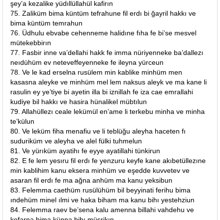
şey’a kezalike yüdıllüllahül kafirın
75. Zaliküm bima küntüm tefrahune fil erdı bi ğayril hakkı ve
bima küntüm temrahun
76. Üdhulu ebvabe cehenneme halidıne fıha fe bi’se mesvel
mütekebbirın
77. Fasbir inne va’dellahi hakk fe imma nüriyenneke ba’dallezı
neıdühüm ev neteveffeyenneke fe ileyna yürceun
78. Ve le kad erselna rusülem min kablike minhüm men
kasasna aleyke ve minhüm mel lem naksus aleyk ve ma kane li
rasulin ey ye’tiye bi ayetin illa bi iznillah fe iza cae emrallahi
kudiye bil hakkı ve hasira hünalikel mübtılun
79. Allahüllezı ceale lekümül en’ame li terkebu minha ve minha
te’külun
80. Ve leküm fiha menafiu ve li teblüğu aleyha haceten fı
suduriküm ve aleyha ve alel fülki tuhmelun
81. Ve yürıküm ayatihı fe eyye ayatillahi tünkirun
82. E fe lem yesıru fil erdı fe yenzuru keyfe kane akıbetüllezıne
min kablihim kanu eksera minhüm ve eşedde kuvvetev ve
asaran fil erdı fe ma ağna anhüm ma kanu yeksibun
83. Felemma caethüm rusülühüm bil beyyinati ferihu bima
ındehüm minel ılmi ve haka biham ma kanu bihı yestehziun
84. Felemma raev be’sena kalu amenna billahi vahdehu ve
kefarna bima künna bihı müşrikın