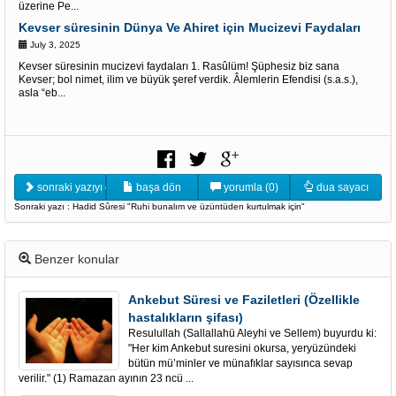
üzerine Pe...
Kevser süresinin Dünya Ve Ahiret için Mucizevi Faydaları
July 3, 2025
Kevser süresinin mucizevi faydaları 1. Rasûlüm! Şüphesiz biz sana
Kevser; bol nimet, ilim ve büyük şeref verdik. Âlemlerin Efendisi (s.a.s.),
asla “eb...
sonraki yazıyı oku
başa dön
yorumla (0)
dua sayacı
Sonraki yazı : Hadid Sûresi "Ruhi bunalım ve üzüntüden kurtulmak için"
Benzer konular
Ankebut Süresi ve Faziletleri (Özellikle
hastalıkların şifası)
Resulullah (Sallallahü Aleyhi ve Sellem) buyurdu ki:
"Her kim Ankebut suresini okursa, yeryüzündeki
bütün mü’minler ve münafıklar sayısınca sevap
verilir." (1) Ramazan ayının 23 ncü ...