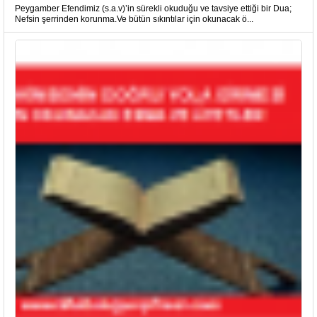
Peygamber Efendimiz (s.a.v)’in sürekli okuduğu ve tavsiye ettiği bir Dua;
Nefsin şerrinden korunma.Ve bütün sıkıntılar için okunacak ö...