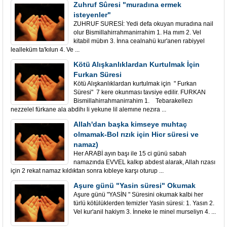
Zuhruf Sûresi "muradına ermek
isteyenler"
ZUHRUF SURESİ: Yedi defa okuyan muradına nail
olur Bismillahirrahmanirrahim 1. Ha mım 2. Vel
kitabil mübın 3. İnna cealnahü kur'anen rabiyyel
lealleküm ta'kılun 4. Ve ...
Kötü Alışkanlıklardan Kurtulmak İçin
Furkan Süresi
Kötü Alışkanlıklardan kurtulmak için " Furkan
Süresi" 7 kere okunması tavsiye edilir. FURKAN
Bismillahirrahmanirrahim 1. Tebarakellezı
nezzelel fürkane ala abdihı li yekune lil alemıne nezıra ...
Allah'dan başka kimseye muhtaç
olmamak-Bol rızık için Hicr süresi ve
namaz)
Her ARABİ ayın başı ile 15 ci günü sabah
namazında EVVEL kalkıp abdest alarak, Allah rızası
için 2 rekat namaz kıldıktan sonra kıbleye karşı oturup ...
Aşure günü "Yasin süresi" Okumak
Aşure günü "YASİN " Süresini okumak kalbi her
türlü kötülüklerden temizler Yasin süresi: 1. Yasın 2.
Vel kur'anil hakiym 3. İnneke le minel murseliyn 4. ...