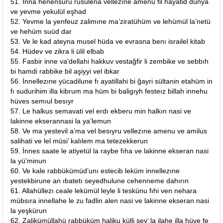
51. İnna henensuru rusülena vellezıne amenu fil hayatid dünya
ve yevme yekulül eşhad
52. Yevme la yenfeuz zalimıne ma’ziratühüm ve lehümül la’netü
ve hehüm suüd dar
53. Ve le kad ateyna musel hüda ve evrasna benı israilel kitab
54. Hüdev ve zikra li ülil elbab
55. Fasbir inne va’dellahi hakkuv vestağfir li zembike ve sebbıh
bi hamdi rabbike bil aşiyyi vel ibkar
56. İnnellezıne yücadilune fı ayatillahi bi ğayri sültanin etahüm in
fı sudurihim illa kibrum ma hüm bi baligıyh festeız billah innehu
hüves semıul besıyr
57. Le halkus semavati vel erdı ekberu min halkın nasi ve
lakinne ekserannasi la ya’lemun
58. Ve ma yestevil a’ma vel besıyru vellezıne amenu ve amilus
salihati ve lel müsi’ kalılem ma tetezekkerun
59. İnnes saate le atiyetül la raybe fıha ve lakinne ekseran nasi
la yü’minun
60. Ve kale rabbükümüd’unı estecib leküm innellezıne
yestekbirune an ıbatetı seyedhulune cehenneme dahırın
61. Allahüllezı ceale lekümül leyle li teskünu fıhi ven nehara
mübsıra innellahe le zu fadlin alen nasi ve lakinne ekseran nasi
la yeşkürun
62. Zalikümüllahü rabbüküm haliku külli şey’ la ilahe illa hüve fe