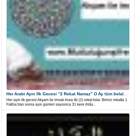
Her Arabi Ayın İlk Gecesi “2 Rekat Namaz” O Ay tüm belalardan kurtuluş
Her ayın ilk gecesi Akşam ile imsak Arası İki (2) rekat kılar. Birinci rekatta 1
Fatiha’dan sonra ayın günleri sayısınca 31 kere ihlâs...