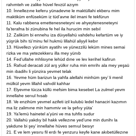
rahımteh ve zalike hüvel fevzül azıym
10. İnnellezıne keferu yünadevne le maktüllahi ekberu mim
maktiküm enfüseküm iz tüd’avne ilel imani fe tekfürun
11. Kalu rabbena emettenesneteyni ve ahyeytenesneteyni
fa’terafna bi zünubina fe hel ila hurucim min sebıl
12. Zaliküm bi ennehu iza düıyellahü vahdehu kefartüm ve iy
yüşrük bihı tü’minu fel hukmü lillahül aliyyil kebır
13. Hüvellezı yürıküm ayatihı ve yünezzilü leküm mines semai
rizka ve ma yetezekkeru illa mey yünıb
14. Fed’ullahe mhlisıyne lehüd dıne ve lev kerihel kafirun
15. Rafıud deracati zül arş yülkır ruha min emrihı ala mey yeşaü
min ıbadihı li yünzira yevmet telak
16. Yevme hüm barizun la yahfa alellahi minhüm şey’ li menil
mülkül yevm lillahil vahıdil kahhar
17. Elyevme tücza küllü mefsim bima kesebet La zulmel yevm
innellahe serıul hısab
18. Ve enzihüm yevmel azifeti izil kulubü ledel hanaciri kazımın
ma liz zalimıne min hamımiv ve la şefııy yüta’
19. Ya’lemü hainetel a’yüni ve ma tuhfis sudur
20. Vallahü yakdıy bil hakk vellezıne yed’une min dunihı la
yakdune bi şey’ innellahe hüves semıul besıyr
21. E ve lem yesıru fil erdı fe yenzuru keyfe kane akıbetüllezıne