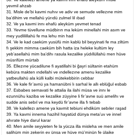
yevmil ahzab
31. Misle de’bi kavmi nuhıv ve adiv ve semude vellezıne mim
ba’dihim ve mellahü yürıdü zulmel lil ıbad
32. Ve ya kavmi innı ehafü aleyküm yevmet tenad
33. Yevme tüvellune müdbirın ma leküm minellahi min asım ve
mey yudlilillahü fe ma lehu min had
34. Ve le kad caeküm yusüfü min kablü bil beyyinati fe ma ziltüm
fı şekkim mimma caeküm bih hatta iza heleke kultüm ley
yeb’asellahü mim ba’dihı rasula kezalike yüdıllüllahü men hüve
müsrifüm mürtab
35. Ellezıne yücadilune fi ayatillahi bi ğayri sültanin etahüm
kebüra makten ındellahi ve ındellezıne amenu kezalike
yatbeullahü ala külli kalbi mütekebbirin cebbar
36. Ve kale fir’avnü ya hamanübni lı sarhal le allı eblüğul esbab
37. Esbabes semavati fe attalia ila ilahi müsa ve innı le
ezunnühu kaziba ve kezalike züyyine li fir’avne suü amelihı ve
sudde anis sebıl ve ma keydü fir’avne illa fı tebab
38. Ve kalellezı amene ya kavmit tebiuni ehdiküm sebıler raşad
39. Ya kavmi innema hazihil hayatüd dünya meta’uv ve innel
ahırate hiye darul karar
40. Men amile seyyieten fe la yücza illa misleha ve men amile
salihüm min zekerin ev ünsa ve hüve mü’minün fe ülaike