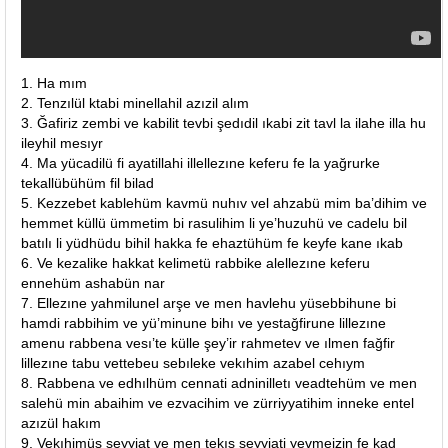
1. Ha mım
2. Tenzılül ktabi minellahil azızil alım
3. Ğafiriz zembi ve kabilit tevbi şedıdil ıkabi zit tavl la ilahe illa hu
ileyhil mesıyr
4. Ma yücadilü fi ayatillahi illellezıne keferu fe la yağrurke
tekallübühüm fil bilad
5. Kezzebet kablehüm kavmü nuhıv vel ahzabü mim ba’dihim ve
hemmet küllü ümmetim bi rasulihim li ye’huzuhü ve cadelu bil
batılı li yüdhüdu bihil hakka fe ehaztühüm fe keyfe kane ıkab
6. Ve kezalike hakkat kelimetü rabbike alellezıne keferu
ennehüm ashabün nar
7. Ellezıne yahmilunel arşe ve men havlehu yüsebbihune bi
hamdi rabbihim ve yü’minune bihı ve yestağfirune lillezıne
amenu rabbena vesı’te külle şey’ir rahmetev ve ılmen fağfir
lillezıne tabu vettebeu sebıleke vekıhim azabel cehıym
8. Rabbena ve edhılhüm cennati adninilletı veadtehüm ve men
salehü min abaihim ve ezvacihim ve zürriyyatihim inneke entel
azızül hakım
9. Vekıhimüs seyyiat ve men tekıs seyyiati yevmeizin fe kad