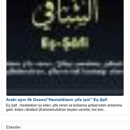
Arabi ayın ilk Gecesi”Hastalıkların şifa için” Eş-Şafi
Eş Şafi ; Hastalıkları iyi eden, şifa veren ve kullarına şefaat eden anlamına
gelir. İmâm-ı Bistâmî (Rahimehulláh)in beyânı vechile; her kim...
Etiketler