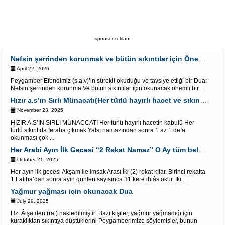
sponsor reklam
Nefsin şerrinden korunmak ve bütün sıkıntılar için Önemli bir Dua
April 22, 2026
Peygamber Efendimiz (s.a.v)’in sürekli okuduğu ve tavsiye ettiği bir Dua;
Nefsin şerrinden korunma.Ve bütün sıkıntılar için okunacak önemli bir ...
Hızır a.s’ın Sırlı Münacatı(Her türlü hayırlı hacet ve sıkıntı için)
November 23, 2025
HIZIR A.S’IN SIRLI MÜNACCATI Her türlü hayırlı hacetin kabulü Her
türlü sıkıntıda feraha çıkmak Yatsı namazından sonra 1 az 1 defa
okunması çok ...
Her Arabi Ayın İlk Gecesi “2 Rekat Namaz” O Ay tüm belalardan kurtuluş
October 21, 2025
Her ayın ilk gecesi Akşam ile imsak Arası İki (2) rekat kılar. Birinci rekatta
1 Fatiha’dan sonra ayın günleri sayısınca 31 kere ihlâs okur. İki...
Yağmur yağması için okunacak Dua
July 29, 2025
Hz. Âişe’den (ra.) nakledilmiştir: Bazı kişiler, yağmur yağmadığı için
kuraklıktan sıkıntıya düştüklerini Peygamberimize söylemişler, bunun