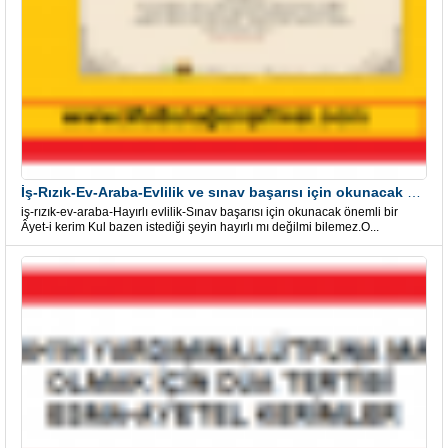
İş-Rızık-Ev-Araba-Evlilik ve sınav başarısı için okunacak Önemli bir Âyet
iş-rızık-ev-araba-Hayırlı evlilik-Sınav başarısı için okunacak önemli bir
Âyet-i kerim Kul bazen istediği şeyin hayırlı mı değilmi bilemez.O...