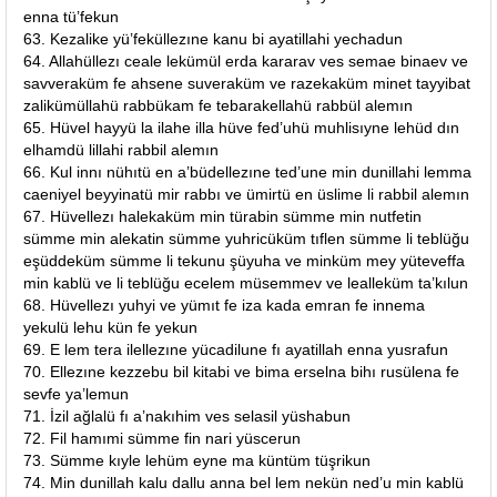
enna tü’fekun
63. Kezalike yü’feküllezıne kanu bi ayatillahi yechadun
64. Allahüllezı ceale lekümül erda kararav ves semae binaev ve
savveraküm fe ahsene suveraküm ve razekaküm minet tayyibat
zalikümüllahü rabbükam fe tebarakellahü rabbül alemın
65. Hüvel hayyü la ilahe illa hüve fed’uhü muhlisıyne lehüd dın
elhamdü lillahi rabbil alemın
66. Kul innı nühıtü en a’büdellezıne ted’une min dunillahi lemma
caeniyel beyyinatü mir rabbı ve ümirtü en üslime li rabbil alemın
67. Hüvellezı halekaküm min türabin sümme min nutfetin
sümme min alekatin sümme yuhricüküm tıflen sümme li teblüğu
eşüddeküm sümme li tekunu şüyuha ve minküm mey yüteveffa
min kablü ve li teblüğu ecelem müsemmev ve lealleküm ta’kılun
68. Hüvellezı yuhyi ve yümıt fe iza kada emran fe innema
yekulü lehu kün fe yekun
69. E lem tera ilellezıne yücadilune fı ayatillah enna yusrafun
70. Ellezıne kezzebu bil kitabi ve bima erselna bihı rusülena fe
sevfe ya’lemun
71. İzil ağlalü fı a’nakıhim ves selasil yüshabun
72. Fil hamımi sümme fin nari yüscerun
73. Sümme kıyle lehüm eyne ma küntüm tüşrikun
74. Min dunillah kalu dallu anna bel lem nekün ned’u min kablü