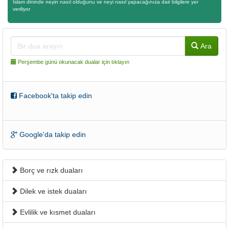
İslam dininde neyin nasıl olduğunu ve neyi nasıl yapacağınıza dair bilgilere yer
veriliyor
Ara
Perşembe günü okunacak dualar için tıklayın
Facebook'ta takip edin
Google'da takip edin
Borç ve rızk duaları
Dilek ve istek duaları
Evlilik ve kısmet duaları