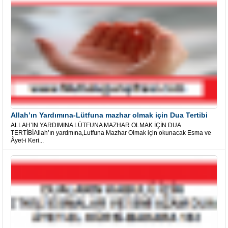
Allah’ın Yardımına-Lütfuna mazhar olmak için Dua Tertibi
ALLAH’IN YARDIMINA LÜTFUNA MAZHAR OLMAK İÇİN DUA
TERTİBİAllah’ın yardmına,Lutfuna Mazhar Olmak için okunacak Esma ve
Âyet-i Keri...