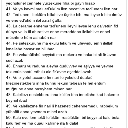
yedhulunel cennete yürzekune fıha bi ğayri hısab
41. Ve ya kavmi malı ed’uküm ilen necati ve ted’unenı ilen nar
42. Ted’unenı li ekfüra billahi ve üşrike bihı ma leyse lı bihı ılmüv
ve ene ed’uküm ilel azızil ğaffar
43. La cerame ennema ted’unenı ileyhi leyse lehu da’vetün fid
dünya ve la fil ahırati ve enne meraddena ilellahi ve ennel
müsrifıne hüm ashabün nar
44. Fe setezkürune ma ekulü leküm ve üfevvidu emrı ilellah
innellahe basıyrum bil ıbad
45. Fe vekahüllahü seyyiati ma mekeru ve haka bi ali fir’avne
suül azab
46. Ennaru yu’radune aleyha ğudüvvev ve aşiyya ve yevme
tekumüs saatü edhılu ale fir’avne eşeddel azab
47. Ve iz yetehaccune fin nari fe yekulud duafaü
lillezınestekberu inna künnü leküm tebean fe hel entüm
muğnune anna nasıybem minen nar
48. Kalellezı nestekberu inna küllün fıha innellahe kad hakeme
beynel ıbad
49. Ve kalellezıne fin nari li hazeneti cehennemed’u rabbeküm
yühaffif anna yevmem minel azab
50. Kalu eve lem tekü te’tıküm rusülüküm bil beyyinat kalu bela
kalu fed’ ve ma düaül kafirıne illa fı dalal