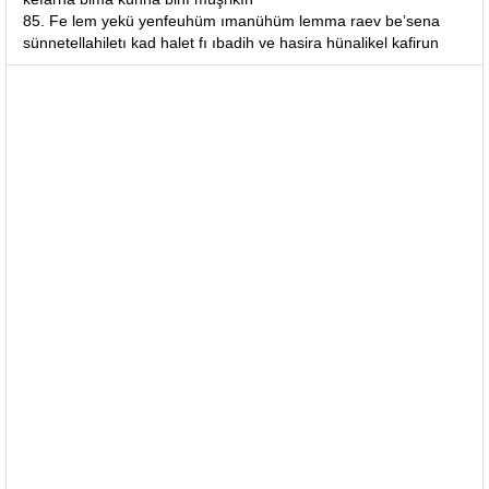
85. Fe lem yekü yenfeuhüm ımanühüm lemma raev be’sena
sünnetellahiletı kad halet fı ıbadih ve hasira hünalikel kafirun