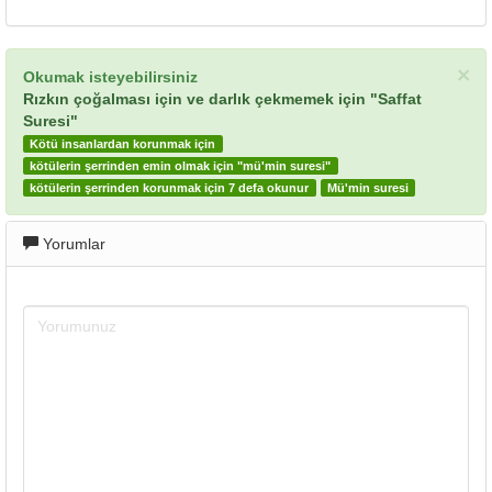
×
Okumak isteyebilirsiniz
Rızkın çoğalması için ve darlık çekmemek için "Saffat
Suresi"
Kötü insanlardan korunmak için
kötülerin şerrinden emin olmak için "mü'min suresi"
kötülerin şerrinden korunmak için 7 defa okunur
Mü'min suresi
Yorumlar