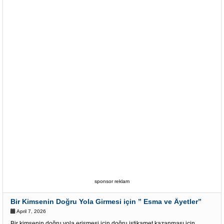
sponsor reklam
Bir Kimsenin Doğru Yola Girmesi için ” Esma ve Âyetler”
April 7, 2026
Bir kimsenin doğru yola erişmesi için,doğru istikamet kazanması için