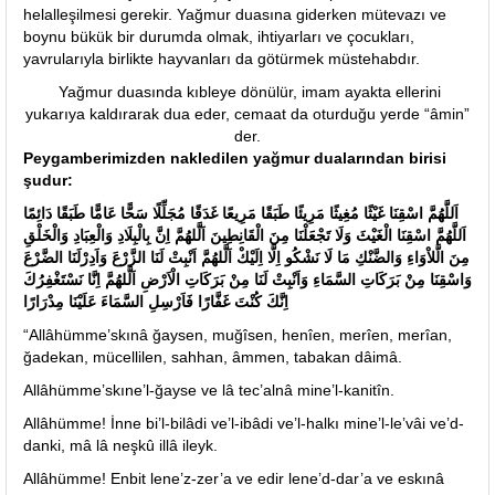
helalleşilmesi gerekir. Yağmur duasına giderken mütevazı ve
boynu bükük bir durumda olmak, ihtiyarları ve çocukları,
yavrularıyla birlikte hayvanları da götürmek müstehabdır.
Yağmur duasında kıbleye dönülür, imam ayakta ellerini
yukarıya kaldırarak dua eder, cemaat da oturduğu yerde “âmin”
der.
Peygamberimizden nakledilen yağmur dualarından birisi
şudur:
اَللَّهُمَّ اسْقِنَا غَيْثًا مُغِيثًا مَرِيئًا طَبَقًا مَرِيعًا غَدَقًا مُجَلِّلًا سَحًّا عَامًّا طَبَقًا دَائِمًا
اَللَّهُمَّ اسْقِنَا الْغَيْثَ وَلَا تَجْعَلْنَا مِنَ الْقَانِطِينَ اَلَّلهُمَّ اِنَّ بِالْبِلَادِ وَالْعِبَادِ وَالْخَلْقِ
مِنَ الَّلاْوَاءِ وَالضَّنْكِ مَا لَا نَشْكُو اِلَّا اِلَيْكْ اَلَّلهُمَّ اَنْبِتْ لَنَا الزَّرْعَ وَاَدِرْلَنَا الضَّرْعَ
وَاسْقِنَا مِنْ بَرَكَاتِ السَّمَاءِ وَاَنْبِتْ لَنَا مِنْ بَرَكَاتِ الْاَرْضِ اَلَّلهُمَّ اِنَّا نَسْتَغْفِرُكَ
اِنَّكَ كُنْتَ غَفَّارًا فَاَرْسِلِ السَّمَاءَ عَلَيْنَا مِدْرَارًا
“Allâhümme’skınâ ğaysen, muğîsen, henîen, merîen, merîan,
ğadekan, mücellilen, sahhan, âmmen, tabakan dâimâ.
Allâhümme’skıne’l-ğayse ve lâ tec’alnâ mine’l-kanitîn.
Allâhümme! İnne bi’l-bilâdi ve’l-ibâdi ve’l-halkı mine’l-le’vâi ve’d-
danki, mâ lâ neşkû illâ ileyk.
Allâhümme! Enbit lene’z-zer’a ve edir lene’d-dar’a ve eskınâ