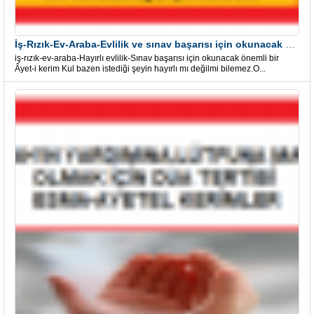
İş-Rızık-Ev-Araba-Evlilik ve sınav başarısı için okunacak Önemli bir Âyet
iş-rızık-ev-araba-Hayırlı evlilik-Sınav başarısı için okunacak önemli bir
Âyet-i kerim Kul bazen istediği şeyin hayırlı mı değilmi bilemez.O...