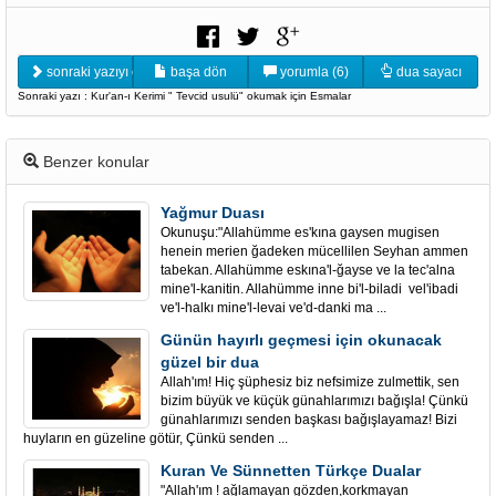
sonraki yazıyı oku
başa dön
yorumla (6)
dua sayacı
Sonraki yazı : Kur'an-ı Kerimi " Tevcid usulü" okumak için Esmalar
Benzer konular
Yağmur Duası
Okunuşu:"Allahümme es'kına gaysen mugisen
henein merien ğadeken mücellilen Seyhan ammen
tabekan. Allahümme eskına'l-ğayse ve la tec'alna
mine'l-kanitin. Allahümme inne bi'l-biladi vel'ibadi
ve'l-halkı mine'l-levai ve'd-danki ma ...
Günün hayırlı geçmesi için okunacak
güzel bir dua
Allah'ım! Hiç şüphesiz biz nefsimize zulmettik, sen
bizim büyük ve küçük günahlarımızı bağışla! Çünkü
günahlarımızı senden başkası bağışlayamaz! Bizi
huyların en güzeline götür, Çünkü senden ...
Kuran Ve Sünnetten Türkçe Dualar
"Allah'ım ! ağlamayan gözden,korkmayan