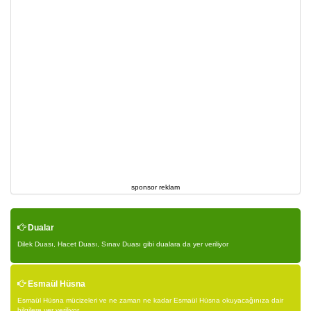
sponsor reklam
Dualar
Dilek Duası, Hacet Duası, Sınav Duası gibi dualara da yer veriliyor
Esmaül Hüsna
Esmaül Hüsna mücizeleri ve ne zaman ne kadar Esmaül Hüsna okuyacağınıza dair
bilgilere yer veriliyor