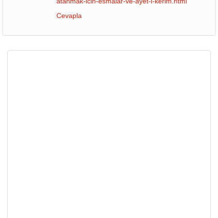
atanmak-icin-esmalar-ve-ayet-i-kerim.html
Cevapla