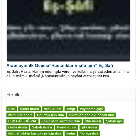
Arabi ayın ilk Gecesi”Hastalıkların şifa için” Eş-Şafi
Eş Şafi ; Hastalıkları iyi eden, şifa veren ve kullarına şefaat eden anlamına
gelir. İmâm-ı Bistâmî (Rahimehulláh)in beyânı vechile; her kim...
Etiketler
Dua
Hacet duası
dilek duası
sevgi
zayıflama çayı
mutluluk nedir
Bol rızık için dua
sıkıntı anında okunacak dua
ESMA-ÜL HÜSNA
Fakirlikten kurtaran dua
İftar duası
Şaban ayı
cuma duası
Sabah duası
Hamd duası
şifa duası
kötü ahlaktan kurtulmak için dua
kadın
Türkçe dua