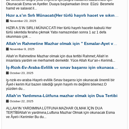
Okunacak Esma ve Ayetler. Duaya başlamadan önce Eûzü Besmele
hamd ve salavat il...
Hızır a.s’ın Sırlı Münacatı(Her türlü hayırlı hacet ve sıkıntı için)
November 23, 2025
HIZIR A.S’IN SIRLI MÜNACCATI Her türlü hayırlı hacetin kabulü Her
türlü sıkıntıda feraha çıkmak Yatsı namazından sonra 1 az 1 defa
okunması çok ...
Allah’ın Rahmetine Mazhar olmak için ” Esmalar-Ayet ve Dualar”
November 9, 2025
Allah’ın Rahmetine Mazhar olmak için dua tertibi Rahmet; Allah’ın
insanlara yardım ve merhameti demektir. Yüce Allah Kur’an-ı Kerim&...
İş-Rızık-Ev-Araba-Evlilik ve sınav başarısı için okunacak Önemli bir Âyet
October 23, 2025
iş-rızık-ev-araba-Hayırlı evlilik-Sınav başarısı için okunacak önemli bir
Âyet-i kerim Kul bazen istediği şeyin hayırlı mı değilmi bilemez.O
yüzden du...
Allah’ın Yardımına-Lütfuna mazhar olmak için Dua Tertibi
October 22, 2025
ALLAH’IN YARDIMINA LÜTFUNA MAZHAR OLMAK İÇİN DUA
TERTİBİAllah’ın yardmına,Lutfuna Mazhar Olmak için okunacak Esma
ve Âyet-i Kerimler Bu du...