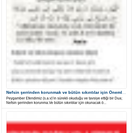
Nefsin şerrinden korunmak ve bütün sıkıntılar için Önemli bir Dua
Peygamber Efendimiz (s.a.v)’in sürekli okuduğu ve tavsiye ettiği bir Dua;
Nefsin şerrinden korunma.Ve bütün sıkıntılar için okunacak ö...