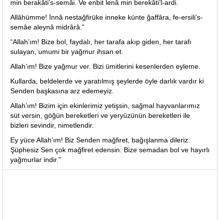
min berakâti’s-semâi. Ve enbit lenâ min berekâti’l-ardi.
Allâhümme! İnnâ nestağfirüke inneke künte ğaffâra, fe-ersili’s-
semâe aleynâ midrârâ.”
“Allah’ım! Bize bol, faydalı, her tarafa akıp giden, her tarafı
sulayan, umumi bir yağmur ihsan et.
Allah’ım! Bize yağmur ver. Bizi ümitlerini kesenlerden eyleme.
Kullarda, beldelerde ve yaratılmış şeylerde öyle darlık vardır ki
Senden başkasına arz edemeyiz.
Allah’ım! Bizim için ekinlerimiz yetişsin, sağmal hayvanlarımız
süt versin, göğün bereketleri ve yeryüzünün bereketleri ile
bizleri sevindir, nimetlendir.
Ey yüce Allah’ım! Biz Senden mağfiret, bağışlanma dileriz.
Şüphesiz Sen çok mağfiret edensin. Bize semadan bol ve hayırlı
yağmurlar indir.”