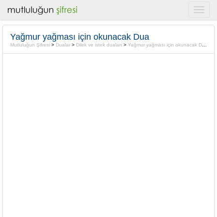
Yağmur yağması için okunacak Dua
Mutluluğun Şifresi
>
Dualar
>
Dilek ve istek duaları
>
Yağmur yağması için okunacak Dua