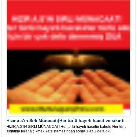
Hızır a.s’ın Sırlı Münacatı(Her türlü hayırlı hacet ve sıkıntı için)
HIZIR A.S’IN SIRLI MÜNACCATI Her türlü hayırlı hacetin kabulü Her türlü
sıkıntıda feraha çıkmak Yatsı namazından sonra 1 az 1 defa oku...