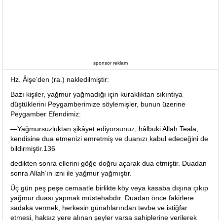
sponsor reklam
Hz. Âişe’den (ra.) nakledilmiştir:
Bazı kişiler, yağmur yağmadığı için kuraklıktan sıkıntıya
düştüklerini Peygamberimize söylemişler, bunun üzerine
Peygamber Efendimiz:
—Yağmursuzluktan şikâyet ediyorsunuz, hâlbuki Allah Teala,
kendisine dua etmenizi emretmiş ve duanızı kabul edeceğini de
bildirmiştir.136
dedikten sonra ellerini göğe doğru açarak dua etmiştir. Duadan
sonra Allah’ın izni ile yağmur yağmıştır.
Üç gün peş peşe cemaatle birlikte köy veya kasaba dışına çıkıp
yağmur duası yapmak müstehabdır. Duadan önce fakirlere
sadaka vermek, herkesin günahlarından tevbe ve istiğfar
etmesi, haksız yere alınan şeyler varsa sahiplerine verilerek