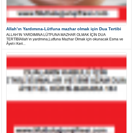
Allah’ın Yardımına-Lütfuna mazhar olmak için Dua Tertibi
ALLAH’IN YARDIMINA LÜTFUNA MAZHAR OLMAK İÇİN DUA
TERTİBİAllah’ın yardmına,Lutfuna Mazhar Olmak için okunacak Esma ve
Âyet-i Keri...