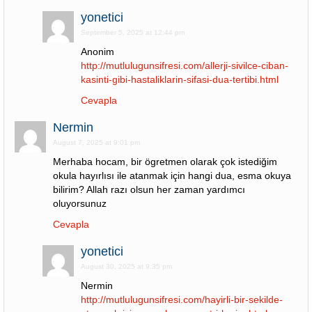
yonetici
September 5, 2025 at 12:44 pm
Anonim
http://mutlulugunsifresi.com/allerji-sivilce-ciban-
kasinti-gibi-hastaliklarin-sifasi-dua-tertibi.html
Cevapla
Nermin
August 7, 2025 at 9:01 pm
Merhaba hocam, bir ögretmen olarak çok istediğim
okula hayırlısı ile atanmak için hangi dua, esma okuya
bilirim? Allah razı olsun her zaman yardımcı
oluyorsunuz
Cevapla
yonetici
August 30, 2025 at 9:35 pm
Nermin
http://mutlulugunsifresi.com/hayirli-bir-sekilde-