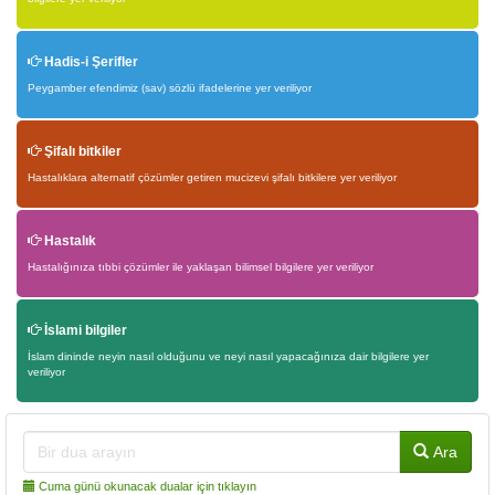
Hadis-i Şerifler
Peygamber efendimiz (sav) sözlü ifadelerine yer veriliyor
Şifalı bitkiler
Hastalıklara alternatif çözümler getiren mucizevi şifalı bitkilere yer veriliyor
Hastalık
Hastalığınıza tıbbi çözümler ile yaklaşan bilimsel bilgilere yer veriliyor
İslami bilgiler
İslam dininde neyin nasıl olduğunu ve neyi nasıl yapacağınıza dair bilgilere yer
veriliyor
Ara
Cuma günü okunacak dualar için tıklayın