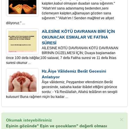
kalpten,kabul olmayan duadan sana sığınırım."
"Allah'ım! sana adanmamış bedenden,seni
özlemeyen kalpten,ağlamayan gözden sana
sığınırım." "Allah'ım ! Senden mağfiret ve afiyet
diliyoruz." ...
AİLESİNE KÖTÜ DAVRANAN BİRİ İÇİN
OKUNACAK ESMALAR VE FATİHA
SÜRESİ
AİLESINE KÖTÜ DAVRANAN KÖTÜ DAVRANAN
BİRİNİN DÜZELMESİ İÇİN; Duaya başlamadan
önce 100 defa istiğfar,100 salavat, 7 defa Fatiha suresi ve 11 defa İhlas
suresi okunur ...
Hz.Âişe Vâlidemiz Berât Gecesini
Anlatıyor
Âişe vâlidemiz, Peygamber efendimizin Berât
gecesinde, sabaha kadar ibâdet ettiğini görünce
sordu: - Yâ Resûlallah, Allahü teâlânın en sevgili
kulusun! Buna rağmen niçin bu kadar ...
×
Okumak isteyebilirsiniz
Eşinin gözünde" Eşin ve çocukların" değerli olması