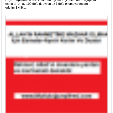
Hayırlı kapıların en kısa zamanda açılması için her sabah aşağıdaki
esmaları en az 100 defa,duayı en az 7 defa okumaya devam
edelim.Evlilik,...