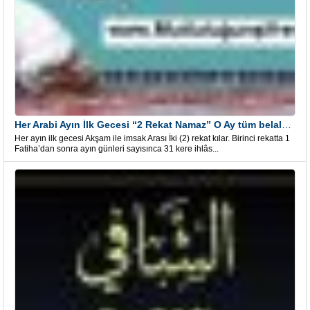
Her Arabi Ayın İlk Gecesi “2 Rekat Namaz” O Ay tüm belalardan kurtuluş
Her ayın ilk gecesi Akşam ile imsak Arası İki (2) rekat kılar. Birinci rekatta 1
Fatiha’dan sonra ayın günleri sayısınca 31 kere ihlâs...