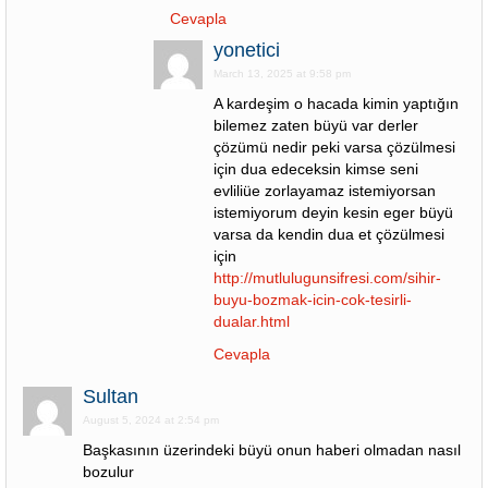
Cevapla
yonetici
March 13, 2025 at 9:58 pm
A kardeşim o hacada kimin yaptığın
bilemez zaten büyü var derler
çözümü nedir peki varsa çözülmesi
için dua edeceksin kimse seni
evliliüe zorlayamaz istemiyorsan
istemiyorum deyin kesin eger büyü
varsa da kendin dua et çözülmesi
için
http://mutlulugunsifresi.com/sihir-
buyu-bozmak-icin-cok-tesirli-
dualar.html
Cevapla
Sultan
August 5, 2024 at 2:54 pm
Başkasının üzerindeki büyü onun haberi olmadan nasıl
bozulur