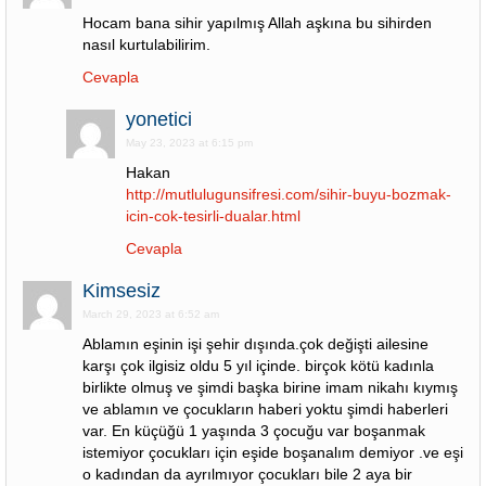
Hocam bana sihir yapılmış Allah aşkına bu sihirden
nasıl kurtulabilirim.
Cevapla
yonetici
May 23, 2023 at 6:15 pm
Hakan
http://mutlulugunsifresi.com/sihir-buyu-bozmak-
icin-cok-tesirli-dualar.html
Cevapla
Kimsesiz
March 29, 2023 at 6:52 am
Ablamın eşinin işi şehir dışında.çok değişti ailesine
karşı çok ilgisiz oldu 5 yıl içinde. birçok kötü kadınla
birlikte olmuş ve şimdi başka birine imam nikahı kıymış
ve ablamın ve çocukların haberi yoktu şimdi haberleri
var. En küçüğü 1 yaşında 3 çocuğu var boşanmak
istemiyor çocukları için eşide boşanalım demiyor .ve eşi
o kadından da ayrılmıyor çocukları bile 2 aya bir