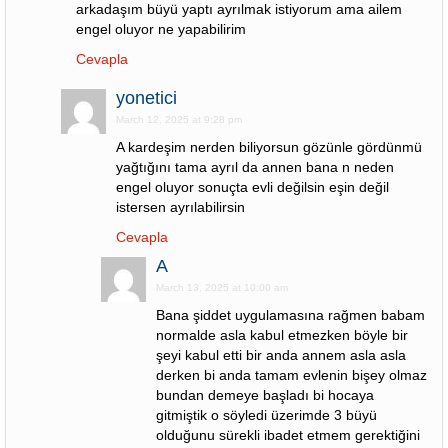
arkadaşım büyü yaptı ayrılmak istiyorum ama ailem
engel oluyor ne yapabilirim
Cevapla
yonetici
March 12, 2025 at 9:28 pm
A kardeşim nerden biliyorsun gözünle gördünmü
yağtığını tama ayrıl da annen bana n neden
engel oluyor sonuçta evli değilsin eşin değil
istersen ayrılabilirsin
Cevapla
A
March 13, 2025 at 10:00 am
Bana şiddet uygulamasına rağmen babam
normalde asla kabul etmezken böyle bir
şeyi kabul etti bir anda annem asla asla
derken bi anda tamam evlenin bişey olmaz
bundan demeye başladı bi hocaya
gitmiştik o söyledi üzerimde 3 büyü
olduğunu sürekli ibadet etmem gerektiğini