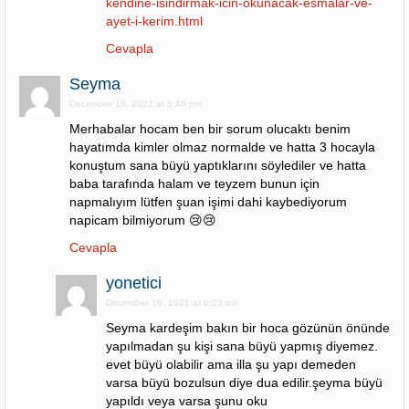
kendine-isindirmak-icin-okunacak-esmalar-ve-
ayet-i-kerim.html
Cevapla
Seyma
December 18, 2021 at 5:46 pm
Merhabalar hocam ben bir sorum olucaktı benim
hayatımda kimler olmaz normalde ve hatta 3 hocayla
konuştum sana büyü yaptıklarını söylediler ve hatta
baba tarafında halam ve teyzem bunun için
napmalıyım lütfen şuan işimi dahi kaybediyorum
napicam bilmiyorum 😢😢
Cevapla
yonetici
December 19, 2021 at 6:23 pm
Seyma kardeşim bakın bir hoca gözünün önünde
yapılmadan şu kişi sana büyü yapmış diyemez.
evet büyü olabilir ama illa şu yapı demeden
varsa büyü bozulsun diye dua edilir.şeyma büyü
yapıldı veya varsa şunu oku