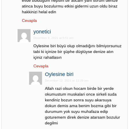
evde buldugum hepsini bir aticam yani sorum denize
atinca buyu bozulurmu etkisi gidermi uzun oldu biraz
hakkinizi helal edin
Cevapla
yonetici
December 9, 2021 at 5:51 pm
Oylesine biri büyü olup olmadığını bilmiyorsunuz
tabi ki içinize bir şüphe düştüyse denize atın
içiniz rahatlasın
Cevapla
Oylesine biri
December 12, 2021 at 12:29 pm
Allah razi olsun hocam birde bir yerde
okumustum muskalari once sirkeli suda
kendiniz bozun sonra suyu akarsuya
dokun demis ama benim bozma gibi bir
durumum yok suyu muhafaza edip
goturemem direk denize atarsam bozulur
degilmi