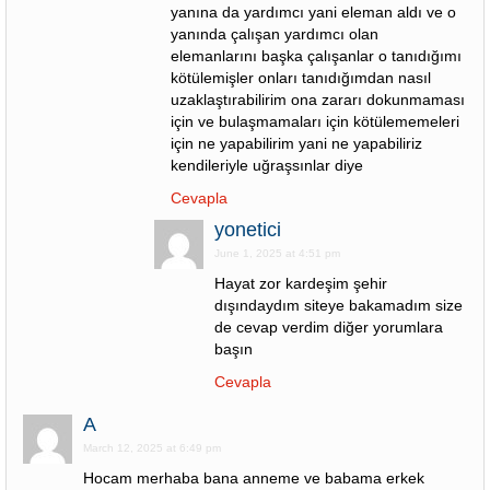
yanına da yardımcı yani eleman aldı ve o
yanında çalışan yardımcı olan
elemanlarını başka çalışanlar o tanıdığımı
kötülemişler onları tanıdığımdan nasıl
uzaklaştırabilirim ona zararı dokunmaması
için ve bulaşmamaları için kötülememeleri
için ne yapabilirim yani ne yapabiliriz
kendileriyle uğraşsınlar diye
Cevapla
yonetici
June 1, 2025 at 4:51 pm
Hayat zor kardeşim şehir
dışındaydım siteye bakamadım size
de cevap verdim diğer yorumlara
başın
Cevapla
A
March 12, 2025 at 6:49 pm
Hocam merhaba bana anneme ve babama erkek