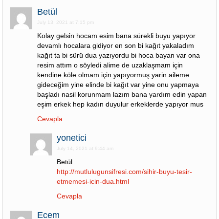
Betül
July 13, 2021 at 7:15 pm
Kolay gelsin hocam esim bana sürekli buyu yapıyor
devamlı hocalara gidiyor en son bi kağıt yakaladım
kağıt ta bi sürü dua yazıyordu bi hoca bayan var ona
resim attım o söyledi alime de uzaklaşmam için
kendine köle olmam için yapıyormuş yarin aileme
gideceğim yine elinde bi kağıt var yine onu yapmaya
başladı nasil korunmam lazım bana yardım edin yapan
eşim erkek hep kadın duyulur erkeklerde yapıyor mus
Cevapla
yonetici
July 14, 2021 at 9:44 am
Betül
http://mutlulugunsifresi.com/sihir-buyu-tesir-
etmemesi-icin-dua.html
Cevapla
Ecem