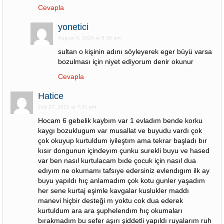
Cevapla
yonetici
August 6, 2024 at 8:39 am
sultan o kişinin adını söyleyerek eger büyü varsa
bozulması için niyet ediyorum denir okunur
Cevapla
Hatice
July 27, 2023 at 7:31 pm
Hocam 6 gebelik kaybım var 1 evladım bende korku
kaygı bozuklugum var musallat ve buyudu vardı çok
çok okuyup kurtuldum iyileştım ama tekrar başladı bır
kısır dongunun içindeyım çunku surekli buyu ve hased
var ben nasıl kurtulacam bıde çocuk için nasıl dua
edıyım ne okumamı tafsıye edersiniz evlendıgım ilk ay
buyu yapıldı hıç anlamadım çok kotu gunler yaşadım
her sene kurtaj eşimle kavgalar kuslukler maddı
manevi hiçbir desteği m yoktu cok dua ederek
kurtuldum ara ara şuphelendım hıç okumaları
bırakmadım bu sefer aşırı şiddetli yapıldı ruyalarım ruh