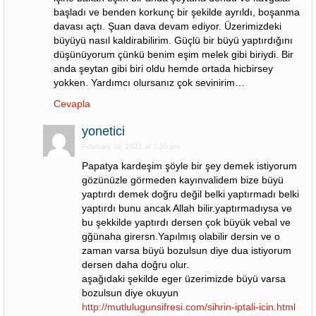
başladı ve benden korkunç bir şekilde ayrıldı, boşanma
davası açtı. Şuan dava devam ediyor. Üzerimizdeki
büyüyü nasıl kaldirabilirim. Güçlü bir büyü yaptırdığını
düşünüyorum çünkü benim eşim melek gibi biriydi. Bir
anda şeytan gibi biri oldu hemde ortada hicbirsey
yokken. Yardımcı olursanız çok sevinirim…
Cevapla
yonetici
February 19, 2021 at 7:20 pm
Papatya kardeşim şöyle bir şey demek istiyorum
gözünüzle görmeden kayınvalidem bize büyü
yaptırdı demek doğru değil belki yaptırmadı belki
yaptırdı bunu ancak Allah bilir.yaptırmadıysa ve
bu şekkilde yaptırdı dersen çok büyük vebal ve
gğünaha girersn.Yapılmış olabilir dersin ve o
zaman varsa büyü bozulsun diye dua istiyorum
dersen daha doğru olur.
aşağıdaki şekilde eger üzerimizde büyü varsa
bozulsun diye okuyun
http://mutlulugunsifresi.com/sihrin-iptali-icin.html