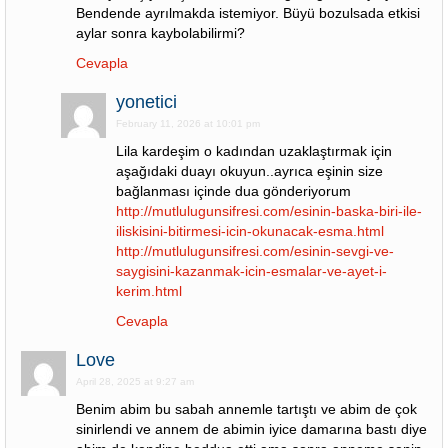
Bendende ayrılmakda istemiyor. Büyü bozulsada etkisi
aylar sonra kaybolabilirmi?
Cevapla
yonetici
February 11, 2026 at 10:01 pm
Lila kardeşim o kadından uzaklaştırmak için
aşağıdaki duayı okuyun..ayrıca eşinin size
bağlanması içinde dua gönderiyorum
http://mutlulugunsifresi.com/esinin-baska-biri-ile-
iliskisini-bitirmesi-icin-okunacak-esma.html
http://mutlulugunsifresi.com/esinin-sevgi-ve-
saygisini-kazanmak-icin-esmalar-ve-ayet-i-
kerim.html
Cevapla
Love
April 28, 2025 at 9:27 am
Benim abim bu sabah annemle tartıştı ve abim de çok
sinirlendi ve annem de abimin iyice damarına bastı diye