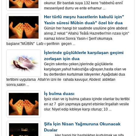
okunur. Bir bardak suya 132 kere "rabbehû ennî
messeniyed durru ve ente erhamur ...
Her türlü meşru hacetlerin kabulü için"
Yasin süresi Mübin dualı" özel bir dua
Günün her hangi bir saatinde usulüne göre abdest
alınıp,2 rekat " Allahü Teâlâ Hazretleri'nin rızası için"
namaz kılınır.Sonra Yasin-i Şerif okumaya
başlanır."MÜBİN" Lafz-ı şerifinin geçen ...
İşlerinde güçlüklerle karşılaşan geçimi
zorlaşan için dua
Geçim sıkıntısı çeken,işlerinde güçlüklerle
karşılaşan,yahut haksızlığa uğrayan,hasta olan ve
bu dertlerden kurtulmak isteyenler. Aşağıdaki dua
tertibini uygularsa Allah'ın izni ile rahata kavuşur. Abdest aldıktan
sonra,sakin ...
İş bulma duası
İşsiz olan ve iş bulma çabası içinde olanlar bu tertibi
en az 7 gün yapmaya gayret etsinler.İnşallah vesile
olur. Niyet edip kıbleye karşı oturup; 10 ...
Şifa İçin Nisan Yağmuruna Okunacak
Dualar
Her hangi bir hastalıktan kurtulmak ve şifa