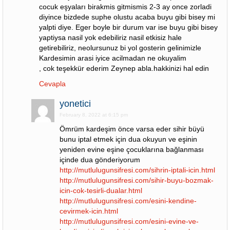
cocuk eşyaları birakmis gitmismis 2-3 ay once zorladi
diyince bizdede suphe olustu acaba buyu gibi bisey mi
yalpti diye. Eger boyle bir durum var ise buyu gibi bisey
yaptiysa nasil yok edebiliriz nasil etkisiz hale
getirebiliriz, neolursunuz bi yol gosterin gelinimizle
Kardesimin arasi iyice acilmadan ne okuyalim
, cok teşekkür ederim Zeynep abla.hakkinizi hal edin
Cevapla
yonetici
February 8, 2022 at 6:15 pm
Ömrüm kardeşim önce varsa eder sihir büyü
bunu iptal etmek için dua okuyun ve eşinin
yeniden evine eşine çocuklarına bağlanması
içinde dua gönderiyorum
http://mutlulugunsifresi.com/sihrin-iptali-icin.html
http://mutlulugunsifresi.com/sihir-buyu-bozmak-
icin-cok-tesirli-dualar.html
http://mutlulugunsifresi.com/esini-kendine-
cevirmek-icin.html
http://mutlulugunsifresi.com/esini-evine-ve-