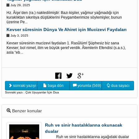
July 29, 2025
Hz. Âişe’den (ra.) nakledilmiştir: Bazı kişiler, yağmur yağmadığı için
kuraklıktan sıkıntıya düştüklerini Peygamberimize söylemişler, bunun
üzerine Pe...
Kevser süresinin Dünya Ve Ahiret için Mucizevi Faydaları
July 3, 2025
Kevser süresinin mucizevi faydaları 1. Rasûlüm! Şüphesiz biz sana
Kevser; bol nimet, ilim ve büyük şeref verdik. Âlemlerin Efendisi (s.a.s.),
asla “eb...
sonraki yazıyı oku
başa dön
yorumla (569)
dua sayacı
Sonraki yazı : Çok Uyuyanlar İçin Dua
Benzer konular
Ruh ve sinir hastalıklarına okunacak
dualar
Ruh ve sinir hastalıklarına aşağıdaki dualar