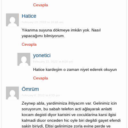
Cevapla
Hatice
February 13, 2022 at 10:48 am
Yıkanma suyuna dökmeye imkân yok. Nasıl
yapacağımı bilmiyorum.
Cevapla
yonetici
February 13, 2022 at 9:06 pm
Hatice kardeşim o zaman niyet ederek okuyun
Cevapla
Ömrüm
February 8, 2022 at 4:35 pm
Zeynep abla, yardiminiza ihtiyacım var. Gelinimiz icin
soruyorum, bu sabah telefon acti ağlayarak anlatti
kocam degisti diyor karisini ve cocuklarina karsi ilgisi
kalmadi diuor onceden hic oyle biri degildi gayet efendi
sakin biriydi, Eltisi gelinimize zorla evine perde ve