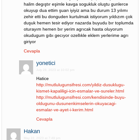
halim degıştır eşimle kavga sogukluk oluştu gunlerce
okuyup dua ettim şuan iyiyiz ama bu durum 13 yılımı
zehir etti bu donguden kurtulmak istiyorum yıldızım çok
duşuk hemen tesir ediyor nazarda buyudu bır toplumda
oturayım hemen bır yerim agrıcak hasta oluyorum
okudugum gıbı gecıyor ozellıkle eklem yerlerime agrı
giriyor
Cevapla
yonetici
July 28, 2023 at 10:02 pm
Hatice
http://mutlulugunsifresi.com/yildiz-dusuklugu-
kismet-kapaliligi-icin-esmalar-ve-sureler.html
http://mutlulugunsifresi.com/kendisinde-buyu-
oldugunu-dusunenkimselerin-okuyacagi-
esmalar-ve-ayet-i-kerim.html
Cevapla
Hakan
May 22, 2023 at 7:49 pm