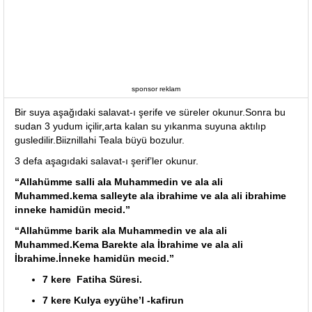
sponsor reklam
Bir suya aşağıdaki salavat-ı şerife ve süreler okunur.Sonra bu
sudan 3 yudum içilir,arta kalan su yıkanma suyuna aktılıp
gusledilir.Biiznillahi Teala büyü bozulur.
3 defa aşagıdaki salavat-ı şerif’ler okunur.
“Allahümme salli ala Muhammedin ve ala ali
Muhammed.kema salleyte ala ibrahime ve ala ali ibrahime
inneke hamidün mecid.”
“Allahümme barik ala Muhammedin ve ala ali
Muhammed.Kema Barekte ala İbrahime ve ala ali
İbrahime.İnneke hamidün mecid.”
7 kere Fatiha Süresi.
7 kere Kulya eyyühe’l -kafirun