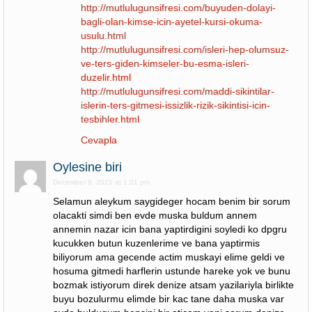
http://mutlulugunsifresi.com/buyuden-dolayi-
bagli-olan-kimse-icin-ayetel-kursi-okuma-
usulu.html
http://mutlulugunsifresi.com/isleri-hep-olumsuz-
ve-ters-giden-kimseler-bu-esma-isleri-
duzelir.html
http://mutlulugunsifresi.com/maddi-sikintilar-
islerin-ters-gitmesi-issizlik-rizik-sikintisi-icin-
tesbihler.html
Cevapla
Oylesine biri
December 9, 2021 at 1:01 pm
Selamun aleykum saygideger hocam benim bir sorum
olacakti simdi ben evde muska buldum annem
annemin nazar icin bana yaptirdigini soyledi ko dpgru
kucukken butun kuzenlerime ve bana yaptirmis
biliyorum ama gecende actim muskayi elime geldi ve
hosuma gitmedi harflerin ustunde hareke yok ve bunu
bozmak istiyorum direk denize atsam yazilariyla birlikte
buyu bozulurmu elimde bir kac tane daha muska var