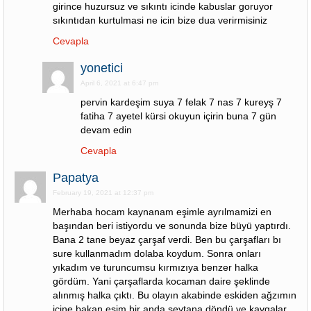
girince huzursuz ve sıkıntı icinde kabuslar goruyor
sıkıntıdan kurtulmasi ne icin bize dua verirmisiniz
Cevapla
yonetici
April 6, 2021 at 6:47 pm
pervin kardeşim suya 7 felak 7 nas 7 kureyş 7
fatiha 7 ayetel kürsi okuyun içirin buna 7 gün
devam edin
Cevapla
Papatya
February 19, 2021 at 12:37 pm
Merhaba hocam kaynanam eşimle ayrılmamizi en
başından beri istiyordu ve sonunda bize büyü yaptırdı.
Bana 2 tane beyaz çarşaf verdi. Ben bu çarşafları bı
sure kullanmadım dolaba koydum. Sonra onları
yıkadım ve turuncumsu kırmızıya benzer halka
gördüm. Yani çarşaflarda kocaman daire şeklinde
alınmış halka çıktı. Bu olayın akabinde eskiden ağzımın
içine bakan eşim bir anda şeytana döndü ve kavgalar