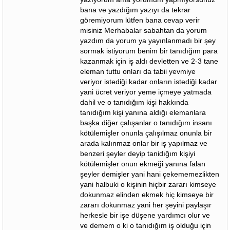
bana ve yazdığım yazıyı da tekrar
göremiyorum lütfen bana cevap verir
misiniz Merhabalar sabahtan da yorum
yazdım da yorum ya yayınlanmadı bir şey
sormak istiyorum benim bir tanıdığım para
kazanmak için iş aldı devletten ve 2-3 tane
eleman tuttu onları da tabii yevmiye
veriyor istediği kadar onların istediği kadar
yani ücret veriyor yeme içmeye yatmada
dahil ve o tanıdığım kişi hakkında
tanıdığım kişi yanına aldığı elemanlara
başka diğer çalışanlar o tanıdığım insanı
kötülemişler onunla çalışılmaz onunla bir
arada kalınmaz onlar bir iş yapılmaz ve
benzeri şeyler deyip tanidığım kişiyi
kötülemişler onun ekmeği yanına falan
şeyler demişler yani hani çekememezlikten
yani halbuki o kişinin hiçbir zararı kimseye
dokunmaz elinden ekmek hiç kimseye bir
zararı dokunmaz yani her şeyini paylaşır
herkesle bir işe düşene yardımcı olur ve
ve demem o ki o tanıdığım iş olduğu için