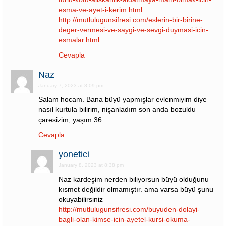
esma-ve-ayet-i-kerim.html
http://mutlulugunsifresi.com/eslerin-bir-birine-
deger-vermesi-ve-saygi-ve-sevgi-duymasi-icin-
esmalar.html
Cevapla
Naz
January 7, 2023 at 8:09 pm
Salam hocam. Bana büyü yapmışlar evlenmiyim diye
nasıl kurtula bilirim, nişanladım son anda bozuldu
çaresizim, yaşım 36
Cevapla
yonetici
January 8, 2023 at 8:38 pm
Naz kardeşim nerden biliyorsun büyü olduğunu
kısmet değildir olmamıştır. ama varsa büyü şunu
okuyabilirsiniz
http://mutlulugunsifresi.com/buyuden-dolayi-
bagli-olan-kimse-icin-ayetel-kursi-okuma-