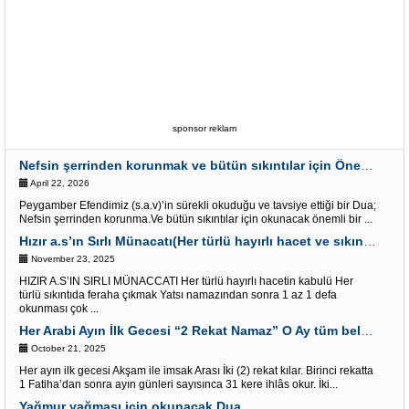
sponsor reklam
Nefsin şerrinden korunmak ve bütün sıkıntılar için Önemli bir Dua
April 22, 2026
Peygamber Efendimiz (s.a.v)’in sürekli okuduğu ve tavsiye ettiği bir Dua;
Nefsin şerrinden korunma.Ve bütün sıkıntılar için okunacak önemli bir ...
Hızır a.s’ın Sırlı Münacatı(Her türlü hayırlı hacet ve sıkıntı için)
November 23, 2025
HIZIR A.S’IN SIRLI MÜNACCATI Her türlü hayırlı hacetin kabulü Her
türlü sıkıntıda feraha çıkmak Yatsı namazından sonra 1 az 1 defa
okunması çok ...
Her Arabi Ayın İlk Gecesi “2 Rekat Namaz” O Ay tüm belalardan kurtuluş
October 21, 2025
Her ayın ilk gecesi Akşam ile imsak Arası İki (2) rekat kılar. Birinci rekatta
1 Fatiha’dan sonra ayın günleri sayısınca 31 kere ihlâs okur. İki...
Yağmur yağması için okunacak Dua