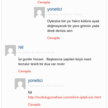
Cevapla
yonetici
December 12, 2021 at 7:03 pm
Oylesine biri ya Yakın külünü ayak
değmeyecek bir yere gömün yada
direk denize atın
Cevapla
Nil
September 22, 2021 at 8:40 am
İyi gunler hocam . Başkasına yapılan büyü nasıl
bozulur tesirli bir dua var mıdır
Cevapla
yonetici
September 23, 2021 at 5:55 pm
Nil
http://mutlulugunsifresi.com/sihrin-iptali-icin.html
Cevapla