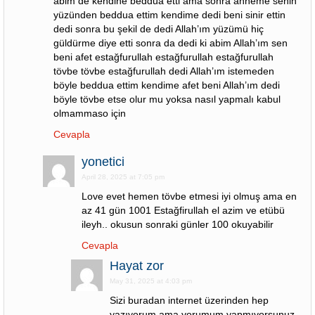
abim de kendine beddua etti ama sonra anneme senin
yüzünden beddua ettim kendime dedi beni sinir ettin
dedi sonra bu şekil de dedi Allah’ım yüzümü hiç
güldürme diye etti sonra da dedi ki abim Allah’ım sen
beni afet estağfurullah estağfurullah estağfurullah
tövbe tövbe estağfurullah dedi Allah’ım istemeden
böyle beddua ettim kendime afet beni Allah’ım dedi
böyle tövbe etse olur mu yoksa nasıl yapmalı kabul
olmammaso için
Cevapla
yonetici
April 28, 2025 at 7:05 pm
Love evet hemen tövbe etmesi iyi olmuş ama en
az 41 gün 1001 Estağfirullah el azim ve etübü
ileyh.. okusun sonraki günler 100 okuyabilir
Cevapla
Hayat zor
May 31, 2025 at 4:03 pm
Sizi buradan internet üzerinden hep
yazıyorum ama yorumum yapmıyorsunuz