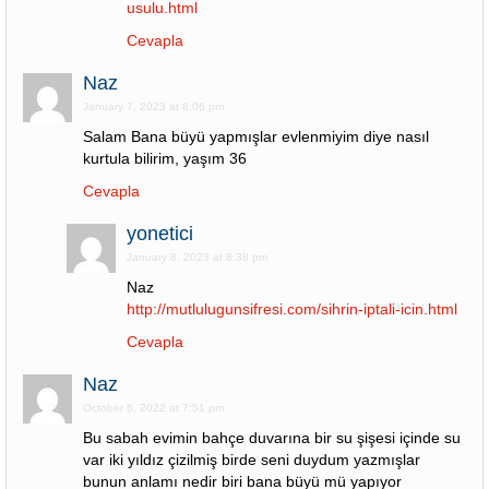
usulu.html
Cevapla
Naz
January 7, 2023 at 8:06 pm
Salam Bana büyü yapmışlar evlenmiyim diye nasıl
kurtula bilirim, yaşım 36
Cevapla
yonetici
January 8, 2023 at 8:38 pm
Naz
http://mutlulugunsifresi.com/sihrin-iptali-icin.html
Cevapla
Naz
October 6, 2022 at 7:51 pm
Bu sabah evimin bahçe duvarına bir su şişesi içinde su
var iki yıldız çizilmiş birde seni duydum yazmışlar
bunun anlamı nedir biri bana büyü mü yapıyor