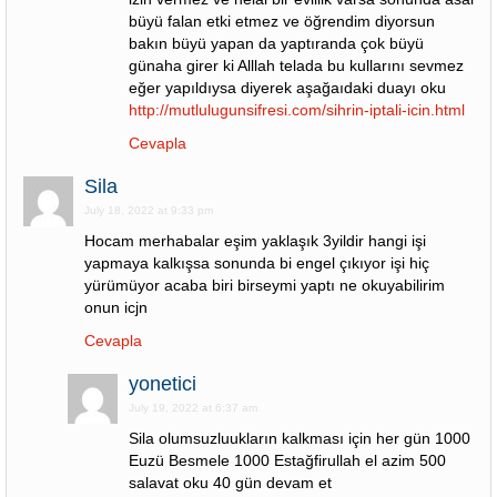
büyü falan etki etmez ve öğrendim diyorsun
bakın büyü yapan da yaptıranda çok büyü
günaha girer ki Alllah telada bu kullarını sevmez
eğer yapıldıysa diyerek aşağaıdaki duayı oku
http://mutlulugunsifresi.com/sihrin-iptali-icin.html
Cevapla
Sila
July 18, 2022 at 9:33 pm
Hocam merhabalar eşim yaklaşık 3yildir hangi işi
yapmaya kalkışsa sonunda bi engel çıkıyor işi hiç
yürümüyor acaba biri birseymi yaptı ne okuyabilirim
onun icjn
Cevapla
yonetici
July 19, 2022 at 6:37 am
Sila olumsuzluukların kalkması için her gün 1000
Euzü Besmele 1000 Estağfirullah el azim 500
salavat oku 40 gün devam et