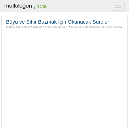
Büyü ve Sihir Bozmak İçin Okunacak Süreler
Mutluluğun Şifresi
>
Dualar
>
Korunma duaları
>
Büyü ve Sihir Bozmak İçin Okunacak Süreler