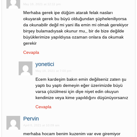
May 16, 2021 at 12:11 pm
Merhaba gerek ipe düğüm atarak felak nasları
okuyarak gerek bu büyü olduğundan şüpheleniliyorsa
da okunabilir değil mi yani illa emin mi olmak gerekiyor
birşey bulamadıysak okunur mu,, bir de bize değilde
büyüklerimize yapıldıysa ozaman onlara da okumak
gerekir
Cevapla
yonetici
May 16, 2021 at 7:00 pm
Ecem kardeşim bakın emin değilseniz zaten şu
yaptı bu yaptı demeyin eğer üzerimizde büyü
varsa çözülmesi için diye niyet edin okuyun
kendinize veya kime yapıldığını düşünüyorsanız
Cevapla
Pervin
April 6, 2021 at 10:09 am
merhaba hocam benim kuzenim var eve giremiyor