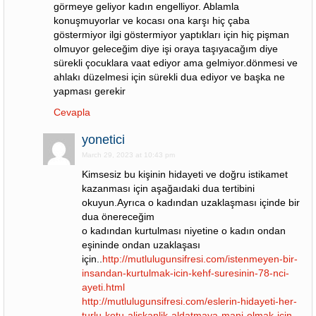
görmeye geliyor kadın engelliyor. Ablamla
konuşmuyorlar ve kocası ona karşı hiç çaba
göstermiyor ilgi göstermiyor yaptıkları için hiç pişman
olmuyor geleceğim diye işi oraya taşıyacağım diye
sürekli çocuklara vaat ediyor ama gelmiyor.dönmesi ve
ahlakı düzelmesi için sürekli dua ediyor ve başka ne
yapması gerekir
Cevapla
yonetici
March 29, 2023 at 10:43 pm
Kimsesiz bu kişinin hidayeti ve doğru istikamet
kazanması için aşağaıdaki dua tertibini
okuyun.Ayrıca o kadından uzaklaşması içinde bir
dua önereceğim
o kadından kurtulması niyetine o kadın ondan
eşininde ondan uzaklaşası
için..
http://mutlulugunsifresi.com/istenmeyen-bir-
insandan-kurtulmak-icin-kehf-suresinin-78-nci-
ayeti.html
http://mutlulugunsifresi.com/eslerin-hidayeti-her-
turlu-kotu-aliskanlik-aldatmaya-mani-olmak-icin-