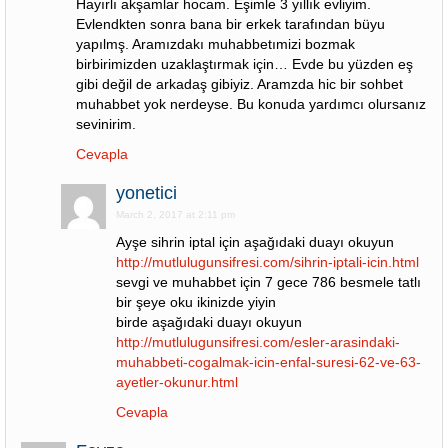
Hayırlı akşamlar hocam. Eşimle 3 yıllık evliyim.
Evlendkten sonra bana bir erkek tarafından büyu
yapılmş. Aramızdakı muhabbetımizi bozmak
birbirimizden uzaklaştırmak için… Evde bu yüzden eş
gibi değil de arkadaş gibiyiz. Aramzda hic bir sohbet
muhabbet yok nerdeyse. Bu konuda yardımcı olursanız
sevinirim.
Cevapla
yonetici
March 2, 2017 at 2:11 pm
Ayşe sihrin iptal için aşağıdaki duayı okuyun
http://mutlulugunsifresi.com/sihrin-iptali-icin.html
sevgi ve muhabbet için 7 gece 786 besmele tatlı
bir şeye oku ikinizde yiyin
birde aşağıdaki duayı okuyun
http://mutlulugunsifresi.com/esler-arasindaki-
muhabbeti-cogalmak-icin-enfal-suresi-62-ve-63-
ayetler-okunur.html
Cevapla