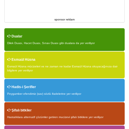
sponsor reklam
Dualar
Dilek Duası, Hacet Duası, Sınav Duası gibi dualara da yer veriliyor
Esmaül Hüsna
Esmaül Hüsna mücizeleri ve ne zaman ne kadar Esmaül Hüsna okuyacağınıza dair
bilgilere yer veriliyor
Hadis-i Şerifler
Peygamber efendimiz (sav) sözlü ifadelerine yer veriliyor
Şifalı bitkiler
Hastalıklara alternatif çözümler getiren mucizevi şifalı bitkilere yer veriliyor