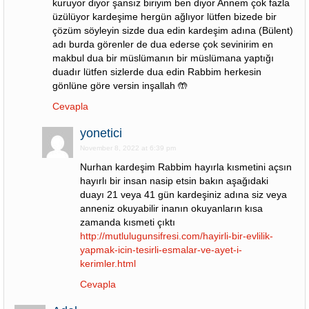
kuruyor diyor şansız biriyim ben diyor Annem çok fazla
üzülüyor kardeşime hergün ağlıyor lütfen bizede bir
çözüm söyleyin sizde dua edin kardeşim adına (Bülent)
adı burda görenler de dua ederse çok sevinirim en
makbul dua bir müslümanın bir müslümana yaptığı
duadır lütfen sizlerde dua edin Rabbim herkesin
gönlüne göre versin inşallah 🤲
Cevapla
yonetici
November 8, 2022 at 6:39 pm
Nurhan kardeşim Rabbim hayırla kısmetini açsın
hayırlı bir insan nasip etsin bakın aşağıdaki
duayı 21 veya 41 gün kardeşiniz adına siz veya
anneniz okuyabilir inanın okuyanların kısa
zamanda kısmeti çıktı
http://mutlulugunsifresi.com/hayirli-bir-evlilik-
yapmak-icin-tesirli-esmalar-ve-ayet-i-
kerimler.html
Cevapla