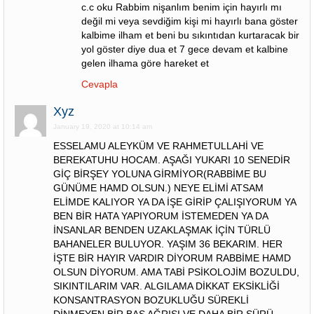
c.c oku Rabbim nişanlım benim için hayırlı mı
değil mi veya sevdiğim kişi mi hayırlı bana göster
kalbime ilham et beni bu sıkıntıdan kurtaracak bir
yol göster diye dua et 7 gece devam et kalbine
gelen ilhama göre hareket et
Cevapla
Xyz
January 19, 2020 at 10:14 am
ESSELAMU ALEYKÜM VE RAHMETULLAHİ VE
BEREKATUHU HOCAM. AŞAĞI YUKARI 10 SENEDİR
GİÇ BİRŞEY YOLUNA GİRMİYOR(RABBİME BU
GÜNÜME HAMD OLSUN.) NEYE ELİMİ ATSAM
ELİMDE KALIYOR YA DA İŞE GİRİP ÇALIŞIYORUM YA
BEN BİR HATA YAPIYORUM İSTEMEDEN YA DA
İNSANLAR BENDEN UZAKLAŞMAK İÇİN TÜRLÜ
BAHANELER BULUYOR. YAŞIM 36 BEKARIM. HER
İŞTE BİR HAYIR VARDIR DİYORUM RABBİME HAMD
OLSUN DİYORUM. AMA TABİ PSİKOLOJİM BOZULDU,
SIKINTILARIM VAR. ALGILAMA DİKKAT EKSİKLİĞİ
KONSANTRASYON BOZUKLUĞU SÜREKLİ