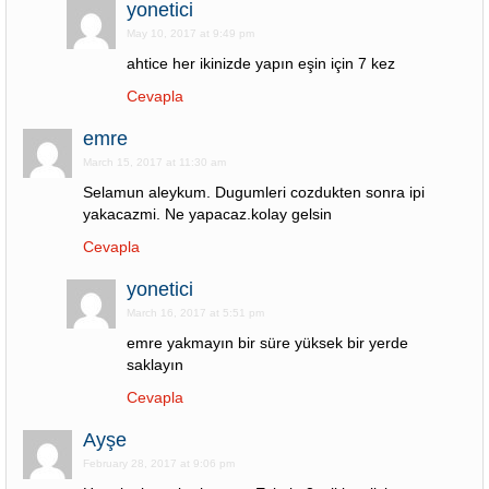
yonetici
May 10, 2017 at 9:49 pm
ahtice her ikinizde yapın eşin için 7 kez
Cevapla
emre
March 15, 2017 at 11:30 am
Selamun aleykum. Dugumleri cozdukten sonra ipi
yakacazmi. Ne yapacaz.kolay gelsin
Cevapla
yonetici
March 16, 2017 at 5:51 pm
emre yakmayın bir süre yüksek bir yerde
saklayın
Cevapla
Ayşe
February 28, 2017 at 9:06 pm