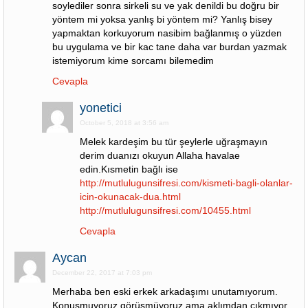
soylediler sonra sirkeli su ve yak denildi bu doğru bir
yöntem mi yoksa yanlış bi yöntem mi? Yanlış bisey
yapmaktan korkuyorum nasibim bağlanmış o yüzden
bu uygulama ve bir kac tane daha var burdan yazmak
istemiyorum kime sorcamı bilemedim
Cevapla
yonetici
October 5, 2018 at 3:56 am
Melek kardeşim bu tür şeylerle uğraşmayın
derim duanızı okuyun Allaha havalae
edin.Kısmetin bağlı ise
http://mutlulugunsifresi.com/kismeti-bagli-olanlar-
icin-okunacak-dua.html
http://mutlulugunsifresi.com/10455.html
Cevapla
Aycan
December 22, 2017 at 7:03 pm
Merhaba ben eski erkek arkadaşımı unutamıyorum.
Konuşmuyoruz görüşmüyoruz ama aklımdan çıkmıyor