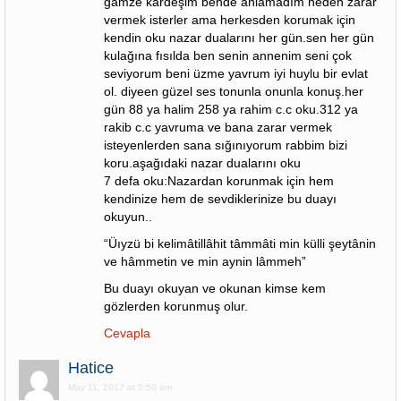
gamze kardeşim bende anlamadım neden zarar
vermek isterler ama herkesden korumak için
kendin oku nazar dualarını her gün.sen her gün
kulağına fısılda ben senin annenim seni çok
seviyorum beni üzme yavrum iyi huylu bir evlat
ol. diyeen güzel ses tonunla onunla konuş.her
gün 88 ya halim 258 ya rahim c.c oku.312 ya
rakib c.c yavruma ve bana zarar vermek
isteyenlerden sana sığınıyorum rabbim bizi
koru.aşağıdaki nazar dualarını oku
7 defa oku:Nazardan korunmak için hem
kendinize hem de sevdiklerinize bu duayı
okuyun..
“Üıyzü bi kelimâtillâhit tâmmâti min külli şeytânin
ve hâmmetin ve min aynin lâmmeh”
Bu duayı okuyan ve okunan kimse kem
gözlerden korunmuş olur.
Cevapla
Hatice
May 11, 2017 at 5:50 am