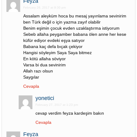
Feyza
February 26, 2017 at 9:30 pm
Assalam aleyküm hoca bu mesaj yayınlama sevinirim
ben Türk değil o için yazma zayıf olabilir
Benim eşimin çocuk evden uzaklaştırma istiyorum
Sebeb allaha peygamber babana ölen anne her kese
küfür ediyor evdeki eşya satıyor
Babana kaç defa bıçak çekiyor
Hangisi söyleyim Saya Saya bitmez
En kötü allaha söviyor
Varsa bi dua sevinirim
Allah razı olsun
Saygılar
Cevapla
yonetici
February 27, 2017 at 1:23 pm
cevap verdim feyza kardeşim bakın
Cevapla
Feyza