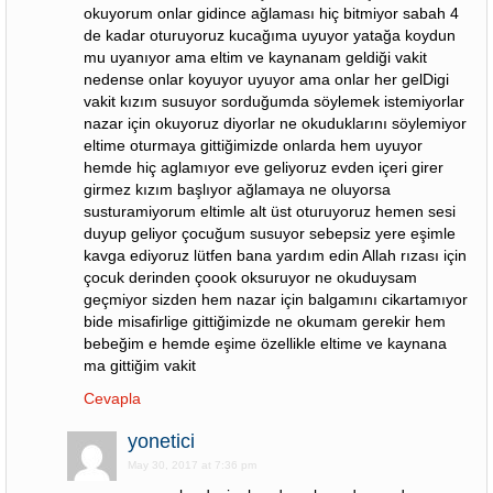
okuyorum onlar gidince ağlaması hiç bitmiyor sabah 4
de kadar oturuyoruz kucağıma uyuyor yatağa koydun
mu uyanıyor ama eltim ve kaynanam geldiği vakit
nedense onlar koyuyor uyuyor ama onlar her gelDigi
vakit kızım susuyor sorduğumda söylemek istemiyorlar
nazar için okuyoruz diyorlar ne okuduklarını söylemiyor
eltime oturmaya gittiğimizde onlarda hem uyuyor
hemde hiç aglamıyor eve geliyoruz evden içeri girer
girmez kızım başlıyor ağlamaya ne oluyorsa
susturamiyorum eltimle alt üst oturuyoruz hemen sesi
duyup geliyor çocuğum susuyor sebepsiz yere eşimle
kavga ediyoruz lütfen bana yardım edin Allah rızası için
çocuk derinden çoook oksuruyor ne okuduysam
geçmiyor sizden hem nazar için balgamını cikartamıyor
bide misafirlige gittiğimizde ne okumam gerekir hem
bebeğim e hemde eşime özellikle eltime ve kaynana
ma gittiğim vakit
Cevapla
yonetici
May 30, 2017 at 7:36 pm