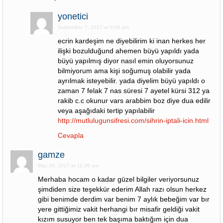
yonetici
September 7, 2017 at 6:06 pm
ecrin kardeşim ne diyebilirim ki inan herkes her
ilişki bozulduğund ahemen büyü yapıldı yada
büyü yapılmış diyor nasıl emin oluyorsunuz
bilmiyorum ama kişi soğumuş olabilir yada
ayrılmak isteyebilir. yada diyelim büyü yapıldı o
zaman 7 felak 7 nas süresi 7 ayetel kürsi 312 ya
rakib c.c okunur vars arabbim boz diye dua edilir
veya aşağıdaki tertip yapılabilir
http://mutlulugunsifresi.com/sihrin-iptali-icin.html
Cevapla
gamze
May 30, 2017 at 11:39 am
Merhaba hocam o kadar güzel bilgiler veriyorsunuz
şimdiden size teşekkür ederim Allah razı olsun herkez
gibi benimde derdim var benim 7 aylık bebeğim var bır
yere gittiğimiz vakit herhangi bır misafir geldiği vakit
kızım susuyor ben tek başıma baktığım için dua