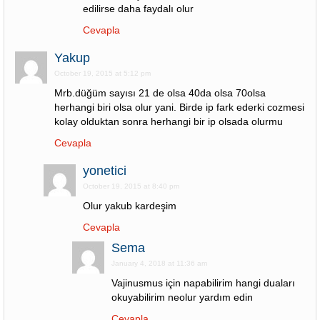
edilirse daha faydalı olur
Cevapla
Yakup
October 19, 2015 at 5:12 pm
Mrb.düğüm sayısı 21 de olsa 40da olsa 70olsa
herhangi biri olsa olur yani. Birde ip fark ederki cozmesi
kolay olduktan sonra herhangi bir ip olsada olurmu
Cevapla
yonetici
October 19, 2015 at 8:40 pm
Olur yakub kardeşim
Cevapla
Sema
January 4, 2018 at 11:36 am
Vajinusmus için napabilirim hangi duaları
okuyabilirim neolur yardım edin
Cevapla