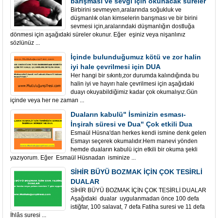
barışması ve sevgi için okunacak süreler
Birbirini sevmeyen,aralarında soğukluk ve
düşmanlık olan kimselerin barışması ve bir birini
sevmesi için,aralarındaki düşmanlığın dostluğa
dönmesi için aşağıdaki süreler okunur. Eğer eşiniz veya nişanlınız
sözlünüz ...
İçinde bulunduğumuz kötü ve zor halin
iyi hale çevrilmesi için DUA
Her hangi bir sıkıntı,zor durumda kalındığında bu
halin iyi ve hayırı hale çevrilmesi için aşağıdaki
duayı okuyabildiğimiz kadar çok okumalıyız.Gün
içinde veya her ne zaman ...
Duaların kabulü" İsminizin esması-
İnşirah süresi ve Dua" Çok etkili Dua
Esmaül Hüsna'dan herkes kendi ismine denk gelen
Esmayı seçerek okumalıdır.Hem manevi yönden
hemde duaların kabulü için etkili bir okuma şekli
yazıyorum. Eğer Esmaül Hüsnadan isminize ...
SİHİR BÜYÜ BOZMAK İÇİN ÇOK TESİRLİ
DUALAR
SİHİR BÜYÜ BOZMAK İÇİN ÇOK TESİRLİ DUALAR
Aşağıdaki dualar uygulanmadan önce 100 defa
istiğfar, 100 salavat, 7 defa Fatiha suresi ve 11 defa
İhlâs suresi ...