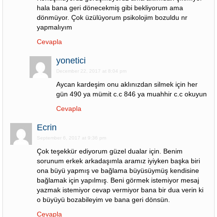
hala bana geri dönecekmiş gibi bekliyorum ama
dönmüyor. Çok üzülüyorum psikolojim bozuldu nr
yapmalıyım
Cevapla
yonetici
December 22, 2017 at 8:04 pm
Aycan kardeşim onu aklınızdan silmek için her
gün 490 ya mümit c.c 846 ya muahhir c.c okuyun
Cevapla
Ecrin
September 6, 2017 at 9:36 pm
Çok teşekkür ediyorum güzel dualar için. Benim
sorunum erkek arkadaşımla aramız iyiyken başka biri
ona büyü yapmış ve bağlama büyüsüymüş kendisine
bağlamak için yapılmış. Beni görmek istemiyor mesaj
yazmak istemiyor cevap vermiyor bana bir dua verin ki
o büyüyü bozabileyim ve bana geri dönsün.
Cevapla