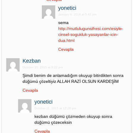
yonetici
January 4, 2018 at 5:41 pm
sema
http://mutlulugunsifresi.com/esiyle-
cinsel-sogukluk-yasayanlar-icin-
dua.html
Cevapla
Kezban
October 10, 2015 at 8:22 pm
Şimdi benim de anlamadığım okuyup bitirdikten sonra
düğümü çözeltiyiz ALLAH RAZİ OLSUN KARDEŞİM
Cevapla
yonetici
October 11, 2015 at 12:26 pm
kezban düğümü çözmeden okuyup sonra
düğümü çözeceksin
Cevapla