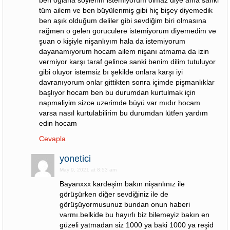
ben oğlana söylerim istemiyorum olmaz diye ama sanki
tüm ailem ve ben büyülenmiş gibi hiç bişey diyemedik
ben aşık olduğum deliler gibi sevdiğim biri olmasına
rağmen o gelen goruculere istemiyorum diyemedim ve
şuan o kişiyle nişanlıyım hala da istemiyorum
dayanamıyorum hocam ailem nişanı atmama da izin
vermiyor karşı taraf gelince sanki benim dilim tutuluyor
gibi oluyor istemsiz bı şekilde onlara karşı iyi
davranıyorum onlar gittikten sonra içimde pişmanlıklar
başlıyor hocam ben bu durumdan kurtulmak için
napmaliyim sizce uzerimde büyü var mıdır hocam
varsa nasıl kurtulabilirim bu durumdan lütfen yardım
edin hocam
Cevapla
yonetici
May 9, 2021 at 8:53 am
Bayanxxx kardeşim bakın nişanlınız ile
görüşürken diğer sevdiğiniz ile de
görüşüyormusunuz bundan onun haberi
varmı.belkide bu hayırlı biz bilemeyiz bakın en
güzeli yatmadan siz 1000 ya baki 1000 ya reşid