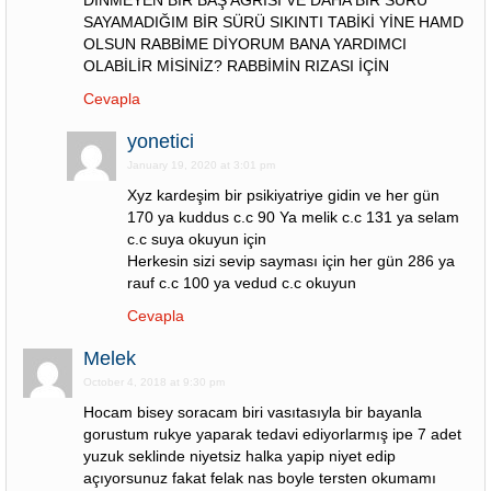
DİNMEYEN BİR BAŞ AĞRISI VE DAHA BİR SÜRÜ
SAYAMADIĞIM BİR SÜRÜ SIKINTI TABİKİ YİNE HAMD
OLSUN RABBİME DİYORUM BANA YARDIMCI
OLABİLİR MİSİNİZ? RABBİMİN RIZASI İÇİN
Cevapla
yonetici
January 19, 2020 at 3:01 pm
Xyz kardeşim bir psikiyatriye gidin ve her gün
170 ya kuddus c.c 90 Ya melik c.c 131 ya selam
c.c suya okuyun için
Herkesin sizi sevip sayması için her gün 286 ya
rauf c.c 100 ya vedud c.c okuyun
Cevapla
Melek
October 4, 2018 at 9:30 pm
Hocam bisey soracam biri vasıtasıyla bir bayanla
gorustum rukye yaparak tedavi ediyorlarmış ipe 7 adet
yuzuk seklinde niyetsiz halka yapip niyet edip
açıyorsunuz fakat felak nas boyle tersten okumamı