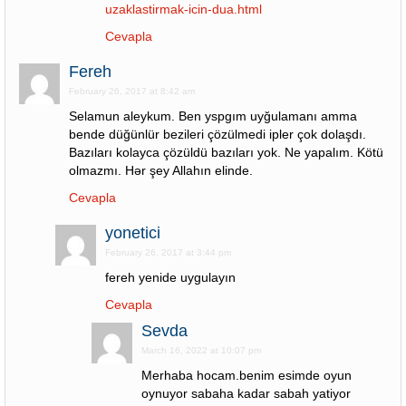
uzaklastirmak-icin-dua.html
Cevapla
Fereh
February 26, 2017 at 8:42 am
Selamun aleykum. Ben yspgım uyğulamanı amma
bende düğünlür bezileri çözülmedi ipler çok dolaşdı.
Bazıları kolayca çözüldü bazıları yok. Ne yapalım. Kötü
olmazmı. Hər şey Allahın elinde.
Cevapla
yonetici
February 26, 2017 at 3:44 pm
fereh yenide uygulayın
Cevapla
Sevda
March 16, 2022 at 10:07 pm
Merhaba hocam.benim esimde oyun
oynuyor sabaha kadar sabah yatiyor