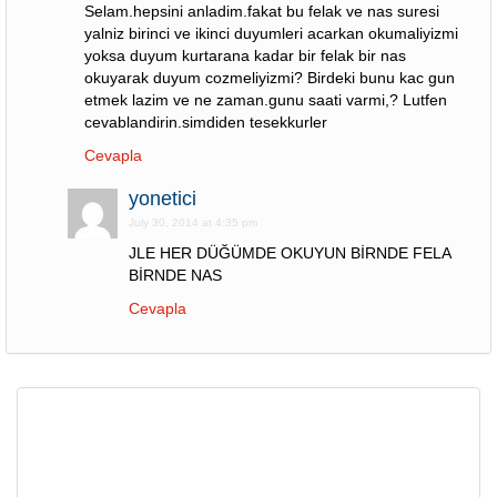
Selam.hepsini anladim.fakat bu felak ve nas suresi
yalniz birinci ve ikinci duyumleri acarkan okumaliyizmi
yoksa duyum kurtarana kadar bir felak bir nas
okuyarak duyum cozmeliyizmi? Birdeki bunu kac gun
etmek lazim ve ne zaman.gunu saati varmi,? Lutfen
cevablandirin.simdiden tesekkurler
Cevapla
yonetici
July 30, 2014 at 4:35 pm
JLE HER DÜĞÜMDE OKUYUN BİRNDE FELA
BİRNDE NAS
Cevapla