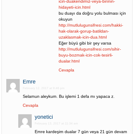
icin-duakendimiz-veya-birinin-
hidayeti-icin.html
bu duayı da doğru yolu bulması için
okuyun
http://mutlulugunsifresi.com/hakki-
hak-olarak-gorup-batildan-
uzaklasmak-icin-dua.html
Eğer büyü gibi bir şey varsa
http://mutlulugunsifresi.com/sihir-
buyu-bozmak-icin-cok-tesirli-
dualar.html
Cevapla
Emre
February 12, 2017 at 9:46 pm
Selamun aleykum. Bu işlemi 1 defa mı yapaca z.
Cevapla
yonetici
February 13, 2017 at 11:34 am
Emre kardeşim dualar 7 gün veya 21 gün devam