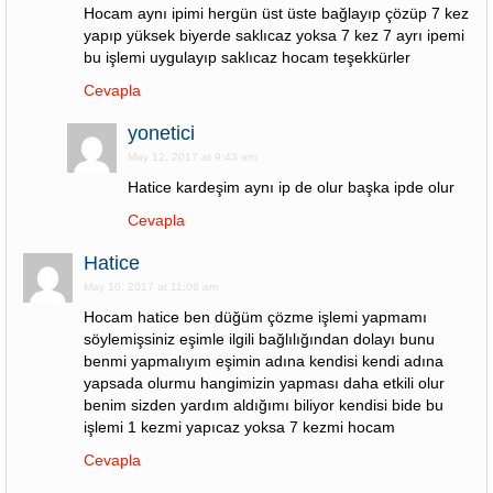
Hocam aynı ipimi hergün üst üste bağlayıp çözüp 7 kez
yapıp yüksek biyerde saklıcaz yoksa 7 kez 7 ayrı ipemi
bu işlemi uygulayıp saklıcaz hocam teşekkürler
Cevapla
yonetici
May 12, 2017 at 9:43 am
Hatice kardeşim aynı ip de olur başka ipde olur
Cevapla
Hatice
May 10, 2017 at 11:06 am
Hocam hatice ben düğüm çözme işlemi yapmamı
söylemişsiniz eşimle ilgili bağlılığından dolayı bunu
benmi yapmalıyım eşimin adına kendisi kendi adına
yapsada olurmu hangimizin yapması daha etkili olur
benim sizden yardım aldığımı biliyor kendisi bide bu
işlemi 1 kezmi yapıcaz yoksa 7 kezmi hocam
Cevapla