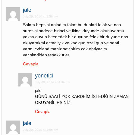
jale
July 29, 2014 at 1:59 pm
Salam.hepsini anladim fakat bu dualari felak ve nas
suresini sadece birinci ve ikinci duyunde okunuyormu
yoksa duyun bitenedek bir duyune felek bir duyune nas
okuyarakmi acmaliyik ve kac gun.ozel gun ve saati
varmi.cvblandirsaniz sevinirim.cok ehtiyacim
var.simdiden tesekkurler
Cevapla
yonetici
July 30, 2014 at 4:36 pm
jale
GÜNÜ SAATİ YOK KARDEİM İSTEDİĞİN ZAMAN
OKUYABİLİRSİNİZ
Cevapla
jale
July 29, 2014 at 1:56 pm