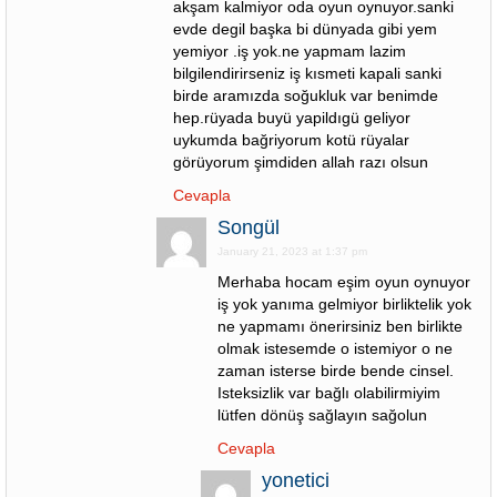
akşam kalmiyor oda oyun oynuyor.sanki
evde degil başka bi dünyada gibi yem
yemiyor .iş yok.ne yapmam lazim
bilgilendirirseniz iş kısmeti kapali sanki
birde aramızda soğukluk var benimde
hep.rüyada buyü yapildıgü geliyor
uykumda bağriyorum kotü rüyalar
görüyorum şimdiden allah razı olsun
Cevapla
Songül
January 21, 2023 at 1:37 pm
Merhaba hocam eşim oyun oynuyor
iş yok yanıma gelmiyor birliktelik yok
ne yapmamı önerirsiniz ben birlikte
olmak istesemde o istemiyor o ne
zaman isterse birde bende cinsel.
Isteksizlik var bağlı olabilirmiyim
lütfen dönüş sağlayın sağolun
Cevapla
yonetici