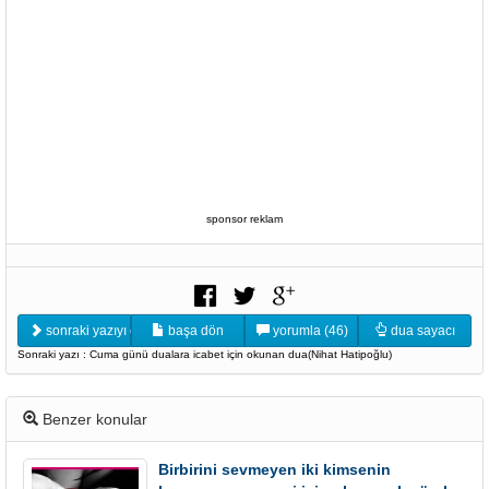
sponsor reklam
sonraki yazıyı oku
başa dön
yorumla (46)
dua sayacı
Sonraki yazı : Cuma günü dualara icabet için okunan dua(Nihat Hatipoğlu)
Benzer konular
Birbirini sevmeyen iki kimsenin