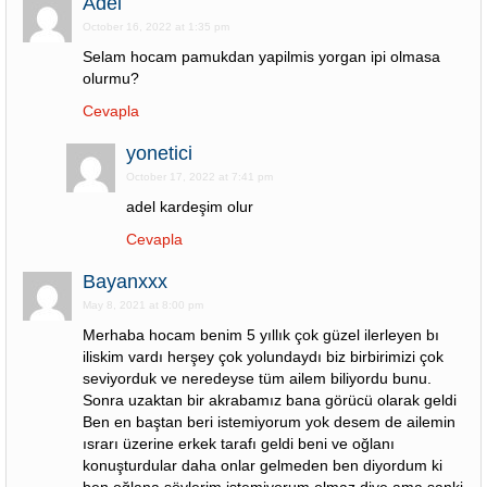
Adel
October 16, 2022 at 1:35 pm
Selam hocam pamukdan yapilmis yorgan ipi olmasa
olurmu?
Cevapla
yonetici
October 17, 2022 at 7:41 pm
adel kardeşim olur
Cevapla
Bayanxxx
May 8, 2021 at 8:00 pm
Merhaba hocam benim 5 yıllık çok güzel ilerleyen bı
iliskim vardı herşey çok yolundaydı biz birbirimizi çok
seviyorduk ve neredeyse tüm ailem biliyordu bunu.
Sonra uzaktan bir akrabamız bana görücü olarak geldi
Ben en baştan beri istemiyorum yok desem de ailemin
ısrarı üzerine erkek tarafı geldi beni ve oğlanı
konuşturdular daha onlar gelmeden ben diyordum ki