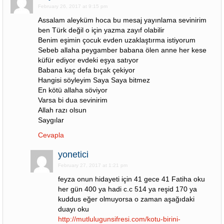
February 26, 2017 at 9:15 pm
Assalam aleyküm hoca bu mesaj yayınlama sevinirim
ben Türk değil o için yazma zayıf olabilir
Benim eşimin çocuk evden uzaklaştırma istiyorum
Sebeb allaha peygamber babana ölen anne her kese
küfür ediyor evdeki eşya satıyor
Babana kaç defa bıçak çekiyor
Hangisi söyleyim Saya Saya bitmez
En kötü allaha söviyor
Varsa bi dua sevinirim
Allah razı olsun
Saygılar
Cevapla
yonetici
February 27, 2017 at 1:21 pm
feyza onun hidayeti için 41 gece 41 Fatiha oku
her gün 400 ya hadi c.c 514 ya reşid 170 ya
kuddus eğer olmuyorsa o zaman aşağıdaki
duayı oku
http://mutlulugunsifresi.com/kotu-birini-