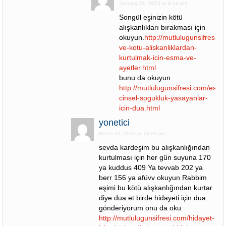
January 21, 2023 at 8:14 pm
Songül eşinizin kötü
alışkanlıkları bırakması için
okuyun.
http://mutlulugunsifresi.c
ve-kotu-aliskanliklardan-
kurtulmak-icin-esma-ve-
ayetler.html
bunu da okuyun
http://mutlulugunsifresi.com/esiyl
cinsel-sogukluk-yasayanlar-
icin-dua.html
yonetici
March 16, 2022 at 10:29 pm
sevda kardeşim bu alışkanlığından
kurtulması için her gün suyuna 170
ya kuddus 409 Ya tevvab 202 ya
berr 156 ya afüvv okuyun Rabbim
eşimi bu kötü alışkanlığından kurtar
diye dua et birde hidayeti için dua
gönderiyorum onu da oku
http://mutlulugunsifresi.com/hidayet-