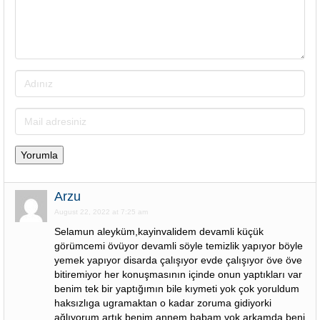
Arzu
August 22, 2022 at 7:25 am
Selamun aleyküm,kayinvalidem devamli küçük
görümcemi övüyor devamli söyle temizlik yapıyor böyle
yemek yapıyor disarda çalışıyor evde çalışıyor öve öve
bitiremiyor her konuşmasının içinde onun yaptıkları var
benim tek bir yaptığımın bile kıymeti yok çok yoruldum
haksızlıga ugramaktan o kadar zoruma gidiyorki
ağlıyorum artık benim annem babam yok arkamda beni