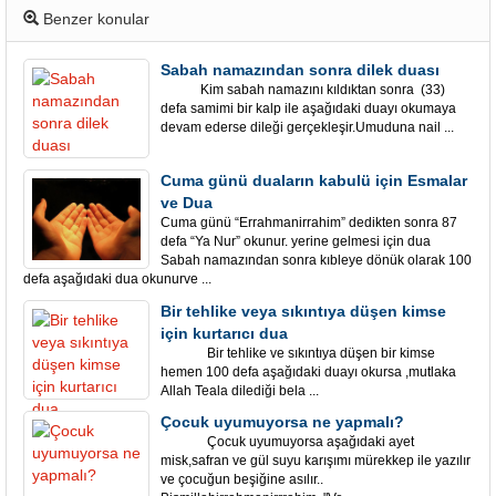
Benzer konular
Sabah namazından sonra dilek duası
Kim sabah namazını kıldıktan sonra (33)
defa samimi bir kalp ile aşağıdaki duayı okumaya
devam ederse dileği gerçekleşir.Umuduna nail ...
Cuma günü duaların kabulü için Esmalar
ve Dua
Cuma günü “Errahmanirrahim” dedikten sonra 87
defa “Ya Nur” okunur. yerine gelmesi için dua
Sabah namazından sonra kıbleye dönük olarak 100
defa aşağıdaki dua okunurve ...
Bir tehlike veya sıkıntıya düşen kimse
için kurtarıcı dua
Bir tehlike ve sıkıntıya düşen bir kimse
hemen 100 defa aşağıdaki duayı okursa ,mutlaka
Allah Teala dilediği bela ...
Çocuk uyumuyorsa ne yapmalı?
Çocuk uyumuyorsa aşağıdaki ayet
misk,safran ve gül suyu karışımı mürekkep ile yazılır
ve çocuğun beşiğine asılır..