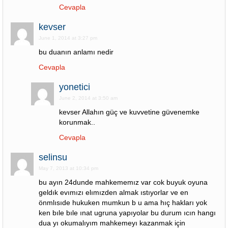
Cevapla
kevser
June 1, 2014 at 3:27 pm
bu duanın anlamı nedir
Cevapla
yonetici
June 2, 2014 at 3:50 am
kevser Allahın güç ve kuvvetine güvenemke
korunmak..
Cevapla
selinsu
May 7, 2013 at 10:34 pm
bu ayın 24dunde mahkememız var cok buyuk oyuna
geldık evımızı elımızden almak ıstıyorlar ve en
önmlısıde hukuken mumkun b u ama hıç hakları yok
ken bıle bıle ınat ugruna yapıyolar bu durum ıcın hangı
dua yı okumalıyım mahkemeyı kazanmak için