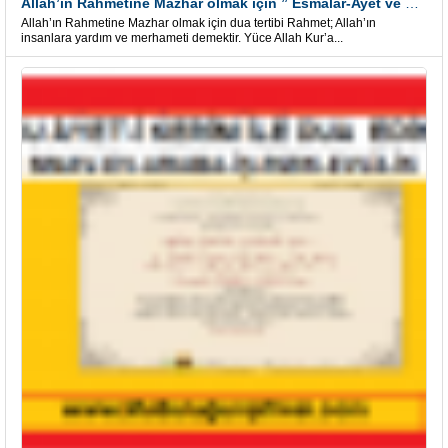
Allah’ın Rahmetine Mazhar olmak için ” Esmalar-Ayet ve Dualar”
Allah’ın Rahmetine Mazhar olmak için dua tertibi Rahmet; Allah’ın
insanlara yardım ve merhameti demektir. Yüce Allah Kur’a...