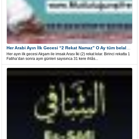
Her Arabi Ayın İlk Gecesi “2 Rekat Namaz” O Ay tüm belalardan kurtuluş
Her ayın ilk gecesi Akşam ile imsak Arası İki (2) rekat kılar. Birinci rekatta 1
Fatiha’dan sonra ayın günleri sayısınca 31 kere ihlâs...