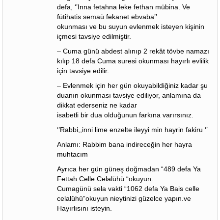
defa, ‘’Inna fetahna leke fethan mübina. Ve
fütihatis semaü fekanet ebvaba’’
okunması ve bu suyun evlenmek isteyen kişinin
içmesi tavsiye edilmiştir.
– Cuma günü abdest alınıp 2 rekât tövbe namazı
kılıp 18 defa Cuma suresi okunması hayırlı evlilik
için tavsiye edilir.
– Evlenmek için her gün okuyabildiğiniz kadar şu
duanın okunması tavsiye ediliyor, anlamına da
dikkat ederseniz ne kadar
isabetli bir dua olduğunun farkına varırsınız.
‘’Rabbi,,inni lime enzelte ileyyi min hayrin fakiru ‘’
Anlamı: Rabbim bana indireceğin her hayra
muhtacım
Ayrıca her gün güneş doğmadan “489 defa Ya
Fettah Celle Celalühü “okuyun.
Cumagünü sela vakti “1062 defa Ya Bais celle
celalühü”okuyun nieytinizi güzelce yapın.ve
Hayırlısını isteyin.