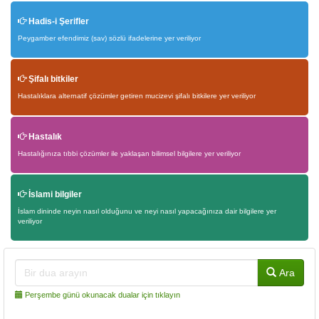
Hadis-i Şerifler
Peygamber efendimiz (sav) sözlü ifadelerine yer veriliyor
Şifalı bitkiler
Hastalıklara alternatif çözümler getiren mucizevi şifalı bitkilere yer veriliyor
Hastalık
Hastalığınıza tıbbi çözümler ile yaklaşan bilimsel bilgilere yer veriliyor
İslami bilgiler
İslam dininde neyin nasıl olduğunu ve neyi nasıl yapacağınıza dair bilgilere yer
veriliyor
Ara
Perşembe günü okunacak dualar için tıklayın