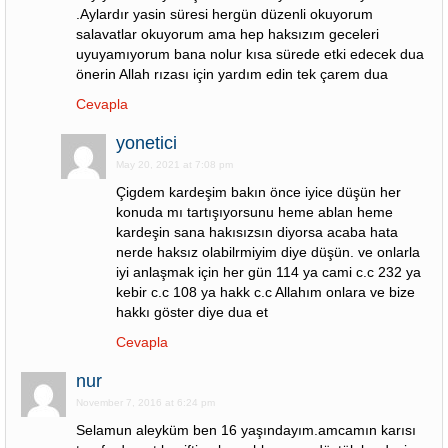
.Aylardır yasin süresi hergün düzenli okuyorum
salavatlar okuyorum ama hep haksızım geceleri
uyuyamıyorum bana nolur kısa sürede etki edecek dua
önerin Allah rızası için yardım edin tek çarem dua
Cevapla
yonetici
May 20, 2021 at 7:08 pm
Çigdem kardeşim bakın önce iyice düşün her
konuda mı tartışıyorsunu heme ablan heme
kardeşin sana hakısızsın diyorsa acaba hata
nerde haksız olabilrmiyim diye düşün. ve onlarla
iyi anlaşmak için her gün 114 ya cami c.c 232 ya
kebir c.c 108 ya hakk c.c Allahım onlara ve bize
hakkı göster diye dua et
Cevapla
nur
November 7, 2016 at 6:24 pm
Selamun aleyküm ben 16 yaşındayım.amcamın karısı