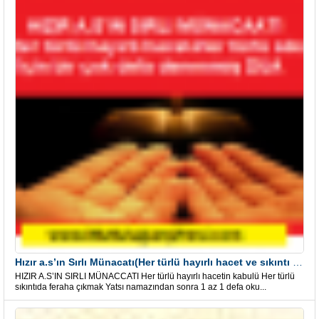
Hızır a.s’ın Sırlı Münacatı(Her türlü hayırlı hacet ve sıkıntı için)
HIZIR A.S’IN SIRLI MÜNACCATI Her türlü hayırlı hacetin kabulü Her türlü
sıkıntıda feraha çıkmak Yatsı namazından sonra 1 az 1 defa oku...