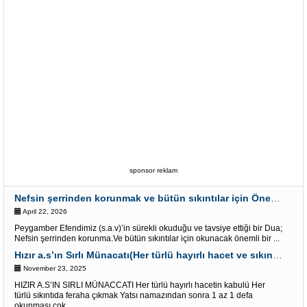
sponsor reklam
Nefsin şerrinden korunmak ve bütün sıkıntılar için Önemli bir Dua
April 22, 2026
Peygamber Efendimiz (s.a.v)’in sürekli okuduğu ve tavsiye ettiği bir Dua;
Nefsin şerrinden korunma.Ve bütün sıkıntılar için okunacak önemli bir ...
Hızır a.s’ın Sırlı Münacatı(Her türlü hayırlı hacet ve sıkıntı için)
November 23, 2025
HIZIR A.S’IN SIRLI MÜNACCATI Her türlü hayırlı hacetin kabulü Her
türlü sıkıntıda feraha çıkmak Yatsı namazından sonra 1 az 1 defa
okunması çok ...