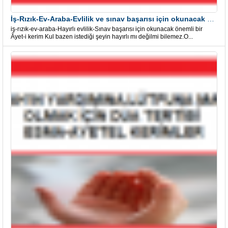
İş-Rızık-Ev-Araba-Evlilik ve sınav başarısı için okunacak Önemli bir Âyet
iş-rızık-ev-araba-Hayırlı evlilik-Sınav başarısı için okunacak önemli bir
Âyet-i kerim Kul bazen istediği şeyin hayırlı mı değilmi bilemez.O...