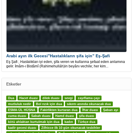
Arabi ayın ilk Gecesi”Hastalıkların şifa için” Eş-Şafi
Eş Şafi ; Hastalıkları iyi eden, şifa veren ve kullarına şefaat eden anlamına
gelir. İmâm-ı Bistâmî (Rahimehulláh)in beyânı vechile; her kim...
Etiketler
Dua
Hacet duası
dilek duası
sevgi
zayıflama çayı
mutluluk nedir
Bol rızık için dua
sıkıntı anında okunacak dua
ESMA-ÜL HÜSNA
Fakirlikten kurtaran dua
İftar duası
Şaban ayı
cuma duası
Sabah duası
Hamd duası
şifa duası
kötü ahlaktan kurtulmak için dua
kadın
Türkçe dua
kadir gecesi duası
Zilhicce ilk 10 gün okunacak tesbihler