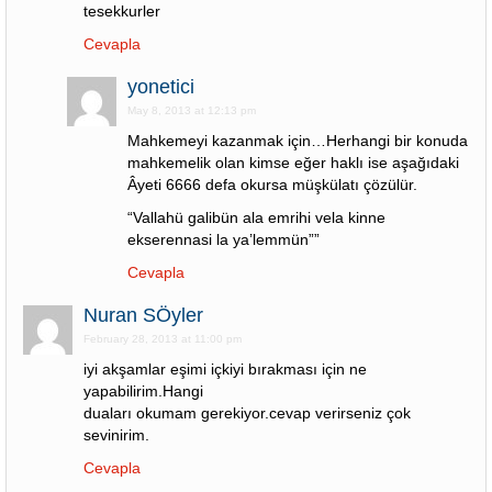
tesekkurler
Cevapla
yonetici
May 8, 2013 at 12:13 pm
Mahkemeyi kazanmak için…Herhangi bir konuda
mahkemelik olan kimse eğer haklı ise aşağıdaki
Âyeti 6666 defa okursa müşkülatı çözülür.
“Vallahü galibün ala emrihi vela kinne
ekserennasi la ya’lemmün””
Cevapla
Nuran SÖyler
February 28, 2013 at 11:00 pm
iyi akşamlar eşimi içkiyi bırakması için ne
yapabilirim.Hangi
duaları okumam gerekiyor.cevap verirseniz çok
sevinirim.
Cevapla