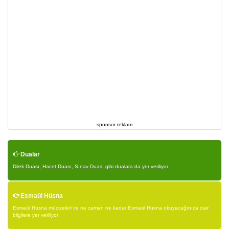
sponsor reklam
Dualar
Dilek Duası, Hacet Duası, Sınav Duası gibi dualara da yer veriliyor
Esmaül Hüsna
Esmaül Hüsna mücizeleri ve ne zaman ne kadar Esmaül Hüsna okuyacağınıza dair
bilgilere yer veriliyor