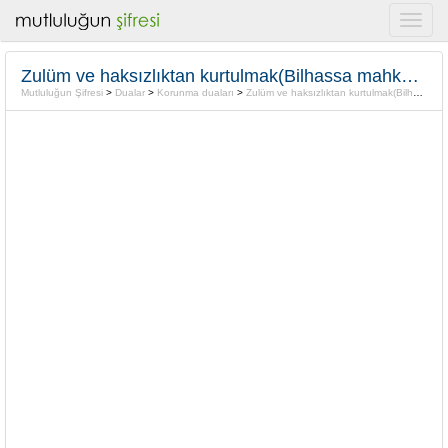
Zulüm ve haksızlıktan kurtulmak(Bilhassa mahkemelerde haksızlığa uğramamak) için dua
Mutluluğun Şifresi
>
Dualar
>
Korunma duaları
>
Zulüm ve haksızlıktan kurtulmak(Bilhassa mahkemelerde haksızlığa uğramamak) için dua