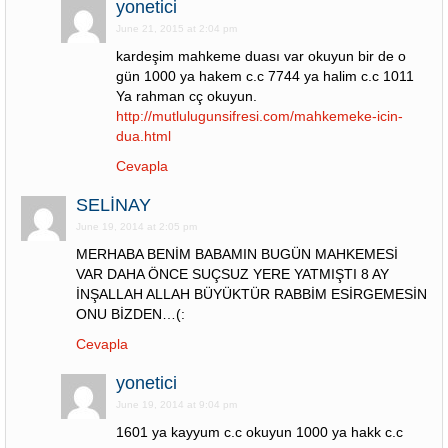
yonetici
June 21, 2015 at 2:04 pm
kardeşim mahkeme duası var okuyun bir de o
gün 1000 ya hakem c.c 7744 ya halim c.c 1011
Ya rahman cç okuyun.
http://mutlulugunsifresi.com/mahkemeke-icin-
dua.html
Cevapla
SELİNAY
June 19, 2014 at 2:05 pm
MERHABA BENİM BABAMIN BUGÜN MAHKEMESİ
VAR DAHA ÖNCE SUÇSUZ YERE YATMIŞTI 8 AY
İNŞALLAH ALLAH BÜYÜKTÜR RABBİM ESİRGEMESİN
ONU BİZDEN…(:
Cevapla
yonetici
June 19, 2014 at 9:04 pm
1601 ya kayyum c.c okuyun 1000 ya hakk c.c