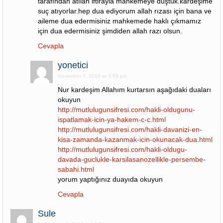
tarafından atılan iftirayla mahkemeye düştük.kardeşime
suç atıyorlar.hep dua ediyorum allah rızası için bana ve
aileme dua edermisiniz mahkemede haklı çıkmamız
için dua edermisiniz şimdiden allah razı olsun.
Cevapla
yonetici
November 7, 2016 at 9:58 pm
Nur kardeşim Allahım kurtarsın aşağıdaki duaları
okuyun
http://mutlulugunsifresi.com/hakli-oldugunu-
ispatlamak-icin-ya-hakem-c-c.html
http://mutlulugunsifresi.com/hakli-davanizi-en-
kisa-zamanda-kazanmak-icin-okunacak-dua.html
http://mutlulugunsifresi.com/hakli-oldugu-
davada-guclukle-karsilasanozellikle-persembe-
sabahi.html
yorum yaptığınız duayıda okuyun
Cevapla
Sule