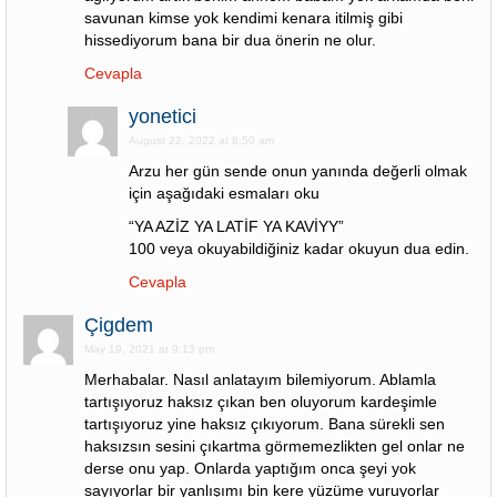
savunan kimse yok kendimi kenara itilmiş gibi
hissediyorum bana bir dua önerin ne olur.
Cevapla
yonetici
August 22, 2022 at 8:50 am
Arzu her gün sende onun yanında değerli olmak
için aşağıdaki esmaları oku
“YA AZİZ YA LATİF YA KAVİYY”
100 veya okuyabildiğiniz kadar okuyun dua edin.
Cevapla
Çigdem
May 19, 2021 at 9:13 pm
Merhabalar. Nasıl anlatayım bilemiyorum. Ablamla
tartışıyoruz haksız çıkan ben oluyorum kardeşimle
tartışıyoruz yine haksız çıkıyorum. Bana sürekli sen
haksızsın sesini çıkartma görmemezlikten gel onlar ne
derse onu yap. Onlarda yaptığım onca şeyi yok
sayıyorlar bir yanlışımı bin kere yüzüme vuruyorlar