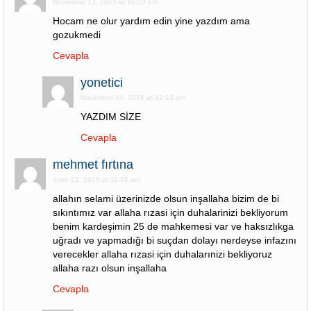
November 13, 2015 at 10:53 pm
Hocam ne olur yardım edin yine yazdım ama
gozukmedi
Cevapla
yonetici
November 14, 2015 at 12:13 am
YAZDIM SİZE
Cevapla
mehmet fırtına
June 21, 2015 at 11:35 am
allahın selami üzerinizde olsun inşallaha bizim de bi
sıkıntımız var allaha rızasi için duhalarinizi bekliyorum
benim kardeşimin 25 de mahkemesi var ve haksızlıkga
uğradı ve yapmadığı bi suçdan dolayı nerdeyse infazını
verecekler allaha rızasi için duhalarınizi bekliyoruz
allaha razı olsun inşallaha
Cevapla