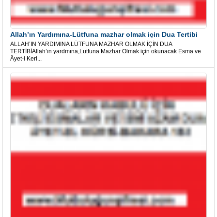
Allah’ın Yardımına-Lütfuna mazhar olmak için Dua Tertibi
ALLAH’IN YARDIMINA LÜTFUNA MAZHAR OLMAK İÇİN DUA
TERTİBİAllah’ın yardmına,Lutfuna Mazhar Olmak için okunacak Esma ve
Âyet-i Keri...