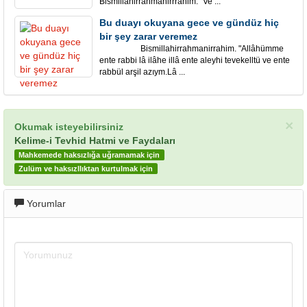
Bismillahirrahmanirrrahim. "Ve ...
Bu duayı okuyana gece ve gündüz hiç
bir şey zarar veremez
Bismillahirrahmanirrahim. "Allâhümme
ente rabbi lâ ilâhe illâ ente aleyhi tevekelltü ve ente
rabbül arşil azıym.Lâ ...
×
Okumak isteyebilirsiniz
Kelime-i Tevhid Hatmi ve Faydaları
Mahkemede haksızlığa uğramamak için
Zulüm ve haksızllıktan kurtulmak için
Yorumlar