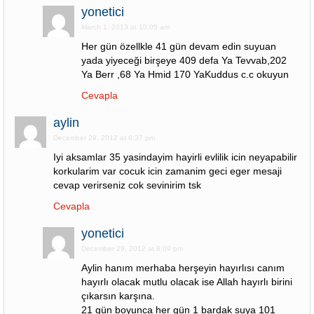
yonetici
March 1, 2013 at 10:05 am
Her gün özellkle 41 gün devam edin suyuan
yada yiyeceği birşeye 409 defa Ya Tevvab,202
Ya Berr ,68 Ya Hmid 170 YaKuddus c.c okuyun
Cevapla
aylin
December 29, 2012 at 6:37 pm
Iyi aksamlar 35 yasindayim hayirli evlilik icin neyapabilir
korkularim var cocuk icin zamanim geci eger mesaji
cevap verirseniz cok sevinirim tsk
Cevapla
yonetici
December 29, 2012 at 8:09 pm
Aylin hanım merhaba herşeyin hayırlısı canım
hayırlı olacak mutlu olacak ise Allah hayırlı birini
çıkarsın karşına.
21 gün boyunca her gün 1 bardak suya 101