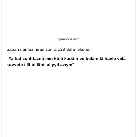
sponsor reklam
Sabah namazından sonra 129 defa okunur.
“Ya hafizu ihfaznâ min külli kadâin ve belâin lâ havle velâ
kuvvete illâ billâhil aliyyil azıym”