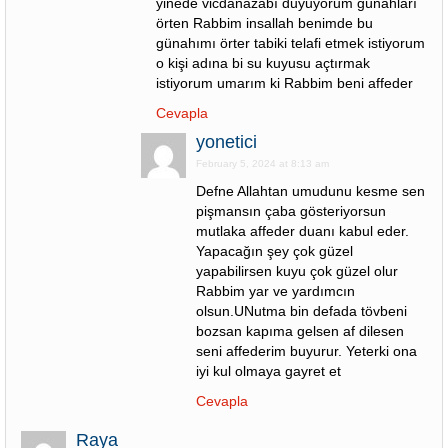
yinede vicdanazabı duyuyorum günahları
örten Rabbim insallah benimde bu
günahımı örter tabiki telafi etmek istiyorum
o kişi adına bi su kuyusu açtırmak
istiyorum umarım ki Rabbim beni affeder
Cevapla
yonetici
February 5, 2024 at 8:13 am
Defne Allahtan umudunu kesme sen
pişmansın çaba gösteriyorsun
mutlaka affeder duanı kabul eder.
Yapacağın şey çok güzel
yapabilirsen kuyu çok güzel olur
Rabbim yar ve yardımcın
olsun.UNutma bin defada tövbeni
bozsan kapıma gelsen af dilesen
seni affederim buyurur. Yeterki ona
iyi kul olmaya gayret et
Cevapla
Raya