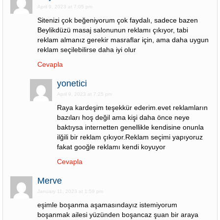
April 9, 2023 at 7:05 pm
Sitenizi çok beğeniyorum çok faydalı, sadece bazen
Beylikdüzü masaj salonunun reklamı çıkıyor, tabi
reklam almanız gerekir masraflar için, ama daha uygun
reklam seçilebilirse daha iyi olur
Cevapla
yonetici
April 9, 2023 at 7:25 pm
Raya kardeşim teşekkür ederim.evet reklamların
bazıları hoş değil ama kişi daha önce neye
baktıysa internetten genellikle kendisine onunla
ilğili bir reklam çıkıyor.Reklam seçimi yapıyoruz
fakat gooğle reklamı kendi koyuyor
Cevapla
Merve
January 11, 2023 at 1:59 pm
eşimle boşanma aşamasındayız istemiyorum
boşanmak ailesi yüzünden boşancaz şuan bir araya