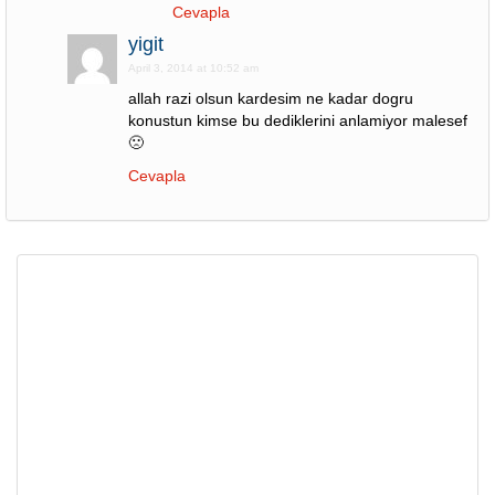
Cevapla
yigit
April 3, 2014 at 10:52 am
allah razi olsun kardesim ne kadar dogru
konustun kimse bu dediklerini anlamiyor malesef
🙁
Cevapla