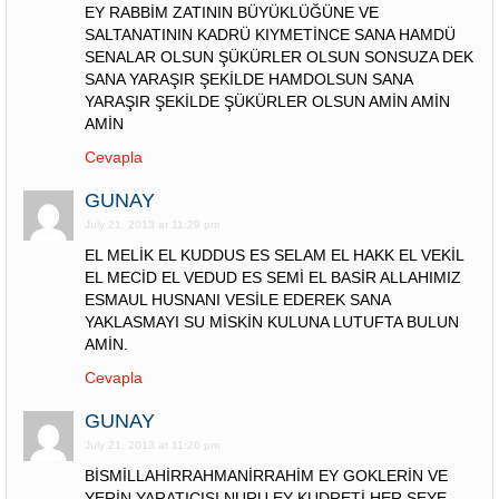
EY RABBİM ZATININ BÜYÜKLÜĞÜNE VE
SALTANATININ KADRÜ KIYMETİNCE SANA HAMDÜ
SENALAR OLSUN ŞÜKÜRLER OLSUN SONSUZA DEK
SANA YARAŞIR ŞEKİLDE HAMDOLSUN SANA
YARAŞIR ŞEKİLDE ŞÜKÜRLER OLSUN AMİN AMİN
AMİN
Cevapla
GUNAY
July 21, 2013 at 11:29 pm
EL MELİK EL KUDDUS ES SELAM EL HAKK EL VEKİL
EL MECİD EL VEDUD ES SEMİ EL BASİR ALLAHIMIZ
ESMAUL HUSNANI VESİLE EDEREK SANA
YAKLASMAYI SU MİSKİN KULUNA LUTUFTA BULUN
AMİN.
Cevapla
GUNAY
July 21, 2013 at 11:26 pm
BİSMİLLAHİRRAHMANİRRAHİM EY GOKLERİN VE
YERİN YARATICISI NURU EY KUDRETİ HER SEYE