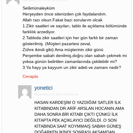
Selâmünaleyküm
Herşeyden önce sitenizden çok faydalandım.
Allah razı olsun.Fakat bazı sorularım olcak
1.Zikir saatleri ve sayıları, tablo ile açıklama bölümünde
farklılık arzediyor.
2.Tabloda zikir saatleri için her gün farklı bir zaman
gösterilmiş. (Müşteri pazartesi zeval,
Zühre ikindi gibi) Ama müşterinin zikir günü
Perşembe sabah denilmiş,doğru olan sabah çekmek mi
yoksa günün belirtilen zamanlarında çekilebilir mi?
3.Ya hayy ya kayyum un zikir adeti ve zamanı nedir?
Cevapla
yonetici
September 15, 2014 at 8:12 pm
HASAN KARDEŞİM O YAZDIĞIM SATLER İLK
KİTABINDAN DR.ARİF ARSLAN HOCANIN.AMA
DAHA SONRA BİR KİTABI ÇIKTI ÇÜNKÜ İLK
KİTAPTA PEK AÇIKLAYICI DEĞİLDİ..O SON
KİTABINDA SAAT KOYMMAIŞ SABAH GÜNEŞ
DOĞARKEN İKİNDİ SONRASI.AKŞAMDAN