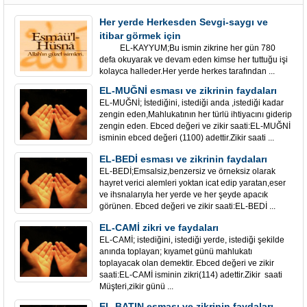
Her yerde Herkesden Sevgi-saygı ve
itibar görmek için
EL-KAYYUM;Bu ismin zikrine her gün 780
defa okuyarak ve devam eden kimse her tuttuğu işi
kolayca halleder.Her yerde herkes tarafından ...
EL-MUĞNİ esması ve zikrinin faydaları
EL-MUĞNİ; İstediğini, istediği anda ,istediği kadar
zengin eden,Mahlukatının her türlü ihtiyacını giderip
zengin eden. Ebced değeri ve zikir saati:EL-MUĞNİ
isminin ebced değeri (1100) adettir.Zikir saati ...
EL-BEDİ esması ve zikrinin faydaları
EL-BEDİ;Emsalsiz,benzersiz ve örneksiz olarak
hayret verici alemleri yoktan icat edip yaratan,eser
ve ihsnalarıyla her yerde ve her şeyde apacık
görünen. Ebced değeri ve zikir saati:EL-BEDİ ...
EL-CAMİ zikri ve faydaları
EL-CAMİ; istediğini, istediği yerde, istediği şekilde
anında toplayan; kıyamet günü mahlukatı
toplayacak olan demektir. Ebced değeri ve zikir
saati:EL-CAMİ isminin zikri(114) adettir.Zikir saati
Müşteri,zikir günü ...
EL-BATIN esması ve zikrinin faydaları