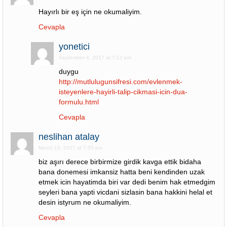
Hayırlı bir eş için ne okumaliyim.
Cevapla
yonetici
September 4, 2017 at 7:12 pm
duygu
http://mutlulugunsifresi.com/evlenmek-
isteyenlere-hayirli-talip-cikmasi-icin-dua-
formulu.html
Cevapla
neslihan atalay
March 13, 2017 at 7:55 pm
biz aşırı derece birbirmize girdik kavga ettik bidaha
bana donemesi imkansiz hatta beni kendinden uzak
etmek icin hayatimda biri var dedi benim hak etmedgim
seyleri bana yapti vicdani sizlasin bana hakkini helal et
desin istyrum ne okumaliyim.
Cevapla