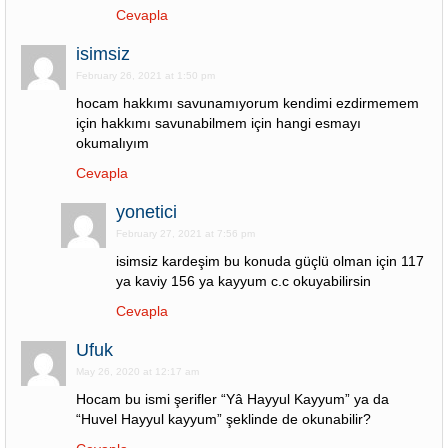
Cevapla
isimsiz
February 26, 2021 at 1:50 pm
hocam hakkımı savunamıyorum kendimi ezdirmemem
için hakkımı savunabilmem için hangi esmayı
okumalıyım
Cevapla
yonetici
February 27, 2021 at 7:56 pm
isimsiz kardeşim bu konuda güçlü olman için 117
ya kaviy 156 ya kayyum c.c okuyabilirsin
Cevapla
Ufuk
May 26, 2020 at 12:17 am
Hocam bu ismi şerifler “Yâ Hayyul Kayyum” ya da
“Huvel Hayyul kayyum” şeklinde de okunabilir?