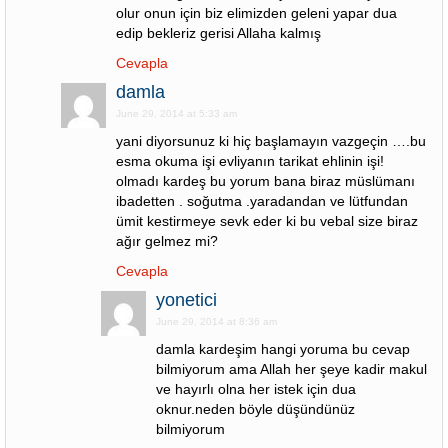
olur onun için biz elimizden geleni yapar dua
edip bekleriz gerisi Allaha kalmış
Cevapla
damla
June 29, 2014 at 5:33 am
yani diyorsunuz ki hiç başlamayın vazgeçin ….bu
esma okuma işi evliyanın tarikat ehlinin işi!
olmadı kardeş bu yorum bana biraz müslümanı
ibadetten . soğutma .yaradandan ve lütfundan
ümit kestirmeye sevk eder ki bu vebal size biraz
ağır gelmez mi?
Cevapla
yonetici
June 29, 2014 at 8:36 am
damla kardeşim hangi yoruma bu cevap
bilmiyorum ama Allah her şeye kadir makul
ve hayırlı olna her istek için dua
oknur.neden böyle düşündünüz
bilmiyorum