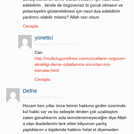
edebilirim , ileride de özgüvensiz bi çocuk olmasın ve
potansiyelini gösterebilmesi için nasıl dua edebilirim
yardımcı olabilir misiniz? Allah razı olsun
Cevapla
yonetici
November 17, 2025 at 5:25 pm
Can
http://mutlulugunsifresi.com/cocuklarin-ozguven-
eksikligi-derse-odaklanma-sorunlari-icin-
esmalar.html
Cevapla
Defne
February 4, 2024 at 7:58 am
Hocam ben yıllar önce birinin hakkına girdim üzerimde
kul hakkı var ve bu sebeple dinden çok uzaklaştım
zaten günahkarım asla temizlenemeyeceğim diye Allah
a olan ibadetlerimi terk ettim biliyorum yanlış
yaptıklarım o kişidende hakkını helal et diyemeden