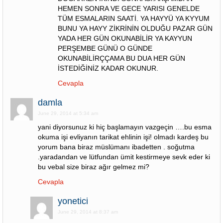
HEMEN SONRA VE GECE YARISI GENELDE
TÜM ESMALARIN SAATİ. YA HAYYÜ YA KYYUM
BUNU YA HAYY ZİKRİNİN OLDUĞU PAZAR GÜN
YADA HER GÜN OKUNABİLİR YA KAYYUN
PERŞEMBE GÜNÜ O GÜNDE
OKUNABİLİRÇÇAMA BU DUA HER GÜN
İSTEDİĞİNİZ KADAR OKUNUR.
Cevapla
damla
June 29, 2014 at 5:34 am
yani diyorsunuz ki hiç başlamayın vazgeçin ….bu esma
okuma işi evliyanın tarikat ehlinin işi! olmadı kardeş bu
yorum bana biraz müslümanı ibadetten . soğutma
.yaradandan ve lütfundan ümit kestirmeye sevk eder ki
bu vebal size biraz ağır gelmez mi?
Cevapla
yonetici
June 29, 2014 at 8:37 am