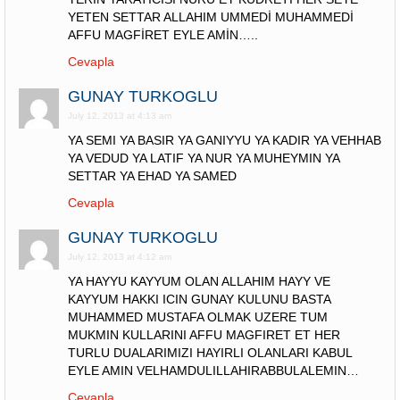
YETEN SETTAR ALLAHIM UMMEDİ MUHAMMEDİ
AFFU MAGFİRET EYLE AMİN…..
Cevapla
GUNAY TURKOGLU
July 12, 2013 at 4:13 am
YA SEMI YA BASIR YA GANIYYU YA KADIR YA VEHHAB
YA VEDUD YA LATIF YA NUR YA MUHEYMIN YA
SETTAR YA EHAD YA SAMED
Cevapla
GUNAY TURKOGLU
July 12, 2013 at 4:12 am
YA HAYYU KAYYUM OLAN ALLAHIM HAYY VE
KAYYUM HAKKI ICIN GUNAY KULUNU BASTA
MUHAMMED MUSTAFA OLMAK UZERE TUM
MUKMIN KULLARINI AFFU MAGFIRET ET HER
TURLU DUALARIMIZI HAYIRLI OLANLARI KABUL
EYLE AMIN VELHAMDULILLAHIRABBULALEMIN…
Cevapla