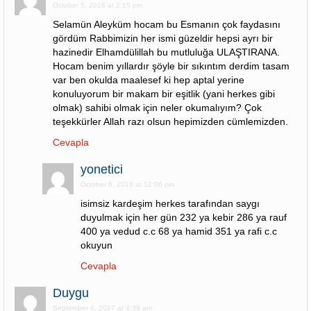
October 5, 2018 at 2:15 pm
Selamün Aleyküm hocam bu Esmanın çok faydasını
gördüm Rabbimizin her ismi güzeldir hepsi ayrı bir
hazinedir Elhamdülillah bu mutluluğa ULAŞTIRANA.
Hocam benim yıllardır şöyle bir sıkıntım derdim tasam
var ben okulda maalesef ki hep aptal yerine
konuluyorum bir makam bir eşitlik (yani herkes gibi
olmak) sahibi olmak için neler okumalıyım? Çok
teşekkürler Allah razı olsun hepimizden cümlemizden.
Cevapla
yonetici
October 6, 2018 at 12:06 pm
isimsiz kardeşim herkes tarafından saygı
duyulmak için her gün 232 ya kebir 286 ya rauf
400 ya vedud c.c 68 ya hamid 351 ya rafi c.c
okuyun
Cevapla
Duygu
September 4, 2017 at 4:38 am