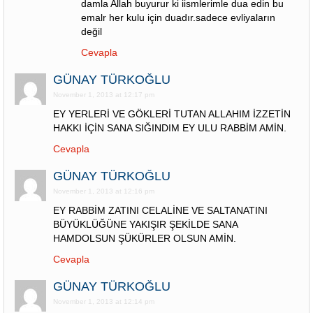
damla Allah buyurur ki iismlerimle dua edin bu
emalr her kulu için duadır.sadece evliyaların
değil
Cevapla
GÜNAY TÜRKOĞLU
November 1, 2013 at 12:17 pm
EY YERLERİ VE GÖKLERİ TUTAN ALLAHIM İZZETİN
HAKKI İÇİN SANA SIĞINDIM EY ULU RABBİM AMİN.
Cevapla
GÜNAY TÜRKOĞLU
November 1, 2013 at 12:16 pm
EY RABBİM ZATINI CELALİNE VE SALTANATINI
BÜYÜKLÜĞÜNE YAKIŞIR ŞEKİLDE SANA
HAMDOLSUN ŞÜKÜRLER OLSUN AMİN.
Cevapla
GÜNAY TÜRKOĞLU
November 1, 2013 at 12:14 pm