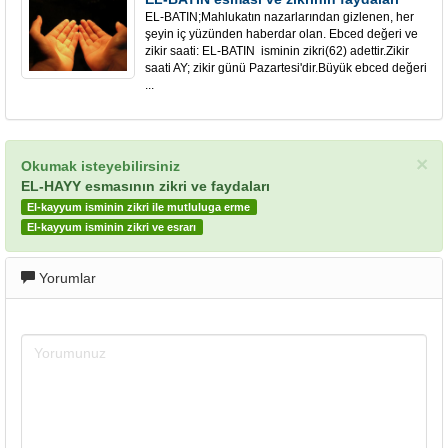
EL-BATIN;Mahlukatın nazarlarından gizlenen, her
şeyin iç yüzünden haberdar olan. Ebced değeri ve
zikir saati: EL-BATIN isminin zikri(62) adettir.Zikir
saati AY; zikir günü Pazartesi'dir.Büyük ebced değeri
...
×
Okumak isteyebilirsiniz
EL-HAYY esmasının zikri ve faydaları
El-kayyum isminin zikri ile mutluluga erme
El-kayyum isminin zikri ve esrarı
Yorumlar