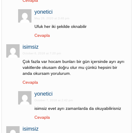
Cevapla
yonetici
May 26, 2020 at 3:46 pm
Ufuk her iki şekilde oknabilir
Cevapla
isimsiz
October 6, 2018 at 7:20 pm
Çok fazla var hocam bunları bir gün içersinde ayrı ayrı
vakitlerde okusam doğru olur mu çünkü hepsini bir
anda okursam yorulurum.
Cevapla
yonetici
October 7, 2018 at 2:42 pm
isimsiz evet ayrı zamanlarda da okuyabilirisniz
Cevapla
isimsiz