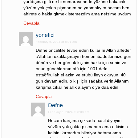
yurtdışına gitti ne bi numarası nede yüzüne bakacak
yüzüm yok çokta pişmanım ne yapmalıyım hocam ben
ahirete o hakla gitmek istemezdim ama nefsime uydum
Cevapla
yonetici
February 5, 2024 at 8:01 am
Defne öncelikle tevbe eden kullarını Allah affeder
.Allahtan uzaklaşmayın hemen ibadetlerinize geri
dönün ve her gün ok kişinin hakkı için senin ve
onun günahlarının affı için 1001 defa
estağfirullah el azim ve etübü ileyh okuyun. 40
gün devam edin. o kişi için sadaka verin Allahım
karşıma çıkar helallik alayım diye dua edin
Cevapla
Defne
February 5, 2024 at 8:08 am
Hocam karşıma çıksada nasıl diyeyim
yüzüm yok çokta pismanım ama o kisinin
kalbini kırmadım bilmiyor hatamı ama