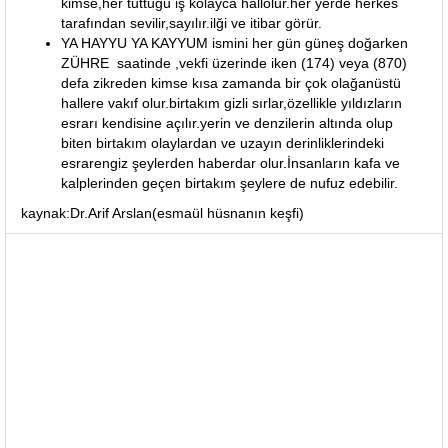
kimse,her tuttuğu iş kolayca hallolur.her yerde herkes
tarafından sevilir,sayılır.ilği ve itibar görür.
YA HAYYU YA KAYYUM ismini her gün güneş doğarken
ZÜHRE saatinde ,vekfi üzerinde iken (174) veya (870)
defa zikreden kimse kısa zamanda bir çok olağanüstü
hallere vakıf olur.birtakım gizli sırlar,özellikle yıldızların
esrarı kendisine açılır.yerin ve denzilerin altında olup
biten birtakım olaylardan ve uzayın derinliklerindeki
esrarengiz şeylerden haberdar olur.İnsanların kafa ve
kalplerinden geçen birtakım şeylere de nufuz edebilir.
kaynak:Dr.Arif Arslan(esmaül hüsnanın keşfi)