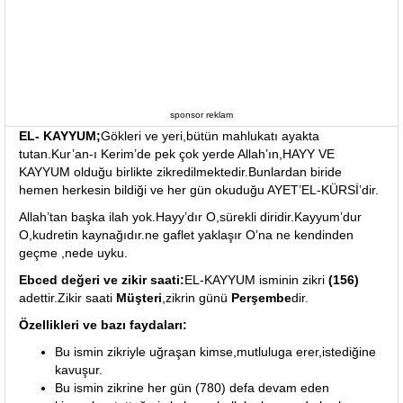
sponsor reklam
EL- KAYYUM;
Gökleri ve yeri,bütün mahlukatı ayakta
tutan.Kur’an-ı Kerim’de pek çok yerde Allah’ın,HAYY VE
KAYYUM olduğu birlikte zikredilmektedir.Bunlardan biride
hemen herkesin bildiği ve her gün okuduğu AYET’EL-KÜRSİ’dir.
Allah’tan başka ilah yok.Hayy’dır O,sürekli diridir.Kayyum’dur
O,kudretin kaynağıdır.ne gaflet yaklaşır O’na ne kendinden
geçme ,nede uyku.
Ebced değeri ve zikir saati:
EL-KAYYUM isminin zikri
(156)
adettir.Zikir saati
Müşteri
,zikrin günü
Perşembe
dir.
Özellikleri ve bazı faydaları:
Bu ismin zikriyle uğraşan kimse,mutluluga erer,istediğine
kavuşur.
Bu ismin zikrine her gün (780) defa devam eden