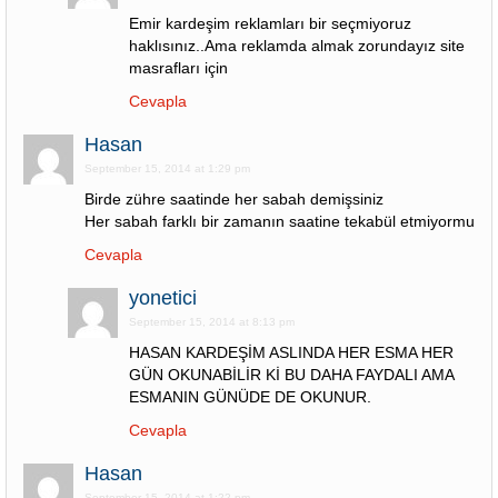
Emir kardeşim reklamları bir seçmiyoruz
haklısınız..Ama reklamda almak zorundayız site
masrafları için
Cevapla
Hasan
September 15, 2014 at 1:29 pm
Birde zühre saatinde her sabah demişsiniz
Her sabah farklı bir zamanın saatine tekabül etmiyormu
Cevapla
yonetici
September 15, 2014 at 8:13 pm
HASAN KARDEŞİM ASLINDA HER ESMA HER
GÜN OKUNABİLİR Kİ BU DAHA FAYDALI AMA
ESMANIN GÜNÜDE DE OKUNUR.
Cevapla
Hasan
September 15, 2014 at 1:22 pm