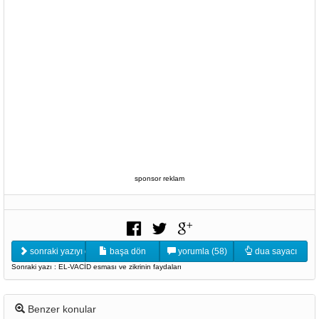
sponsor reklam
sonraki yazıyı oku
başa dön
yorumla (58)
dua sayacı
Sonraki yazı : EL-VACİD esması ve zikrinin faydaları
Benzer konular