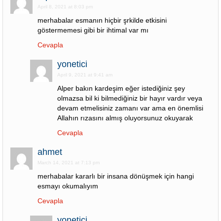
April 8, 2021 at 8:03 pm
merhabalar esmanın hiçbir şrkilde etkisini
göstermemesi gibi bir ihtimal var mı
Cevapla
yonetici
April 9, 2021 at 9:41 am
Alper bakın kardeşim eğer istediğiniz şey
olmazsa bil ki bilmediğiniz bir hayır vardır veya
devam etmelisiniz zamanı var ama en önemlisi
Allahın rızasını almış oluyorsunuz okuyarak
Cevapla
ahmet
March 14, 2021 at 7:13 pm
merhabalar kararlı bir insana dönüşmek için hangi
esmayı okumalıyım
Cevapla
yonetici