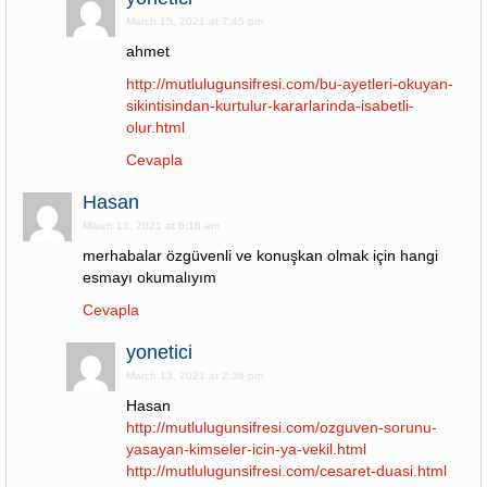
March 15, 2021 at 7:45 pm
ahmet
http://mutlulugunsifresi.com/bu-ayetleri-okuyan-
sikintisindan-kurtulur-kararlarinda-isabetli-
olur.html
Cevapla
Hasan
March 13, 2021 at 6:16 am
merhabalar özgüvenli ve konuşkan olmak için hangi
esmayı okumalıyım
Cevapla
yonetici
March 13, 2021 at 2:38 pm
Hasan
http://mutlulugunsifresi.com/ozguven-sorunu-
yasayan-kimseler-icin-ya-vekil.html
http://mutlulugunsifresi.com/cesaret-duasi.html