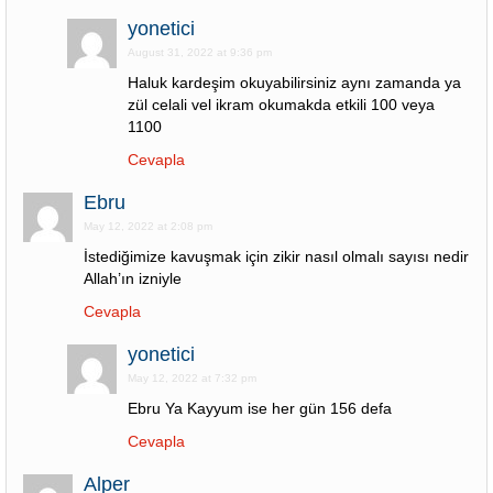
yonetici
August 31, 2022 at 9:36 pm
Haluk kardeşim okuyabilirsiniz aynı zamanda ya
zül celali vel ikram okumakda etkili 100 veya
1100
Cevapla
Ebru
May 12, 2022 at 2:08 pm
İstediğimize kavuşmak için zikir nasıl olmalı sayısı nedir
Allah’ın izniyle
Cevapla
yonetici
May 12, 2022 at 7:32 pm
Ebru Ya Kayyum ise her gün 156 defa
Cevapla
Alper