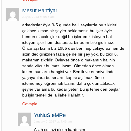
Mesut Bahtiyar
July 8, 2013 at 6:15 am
arkadaşlar öyle 3-5 günde belli sayılarda bu zikirleri
çekince kimse bir şeyler beklemesin bu işler öyle
hemen olacak işler değil bu işler emk isteyen hal
isteyen işler hem destursuz bir adım bile gidilmez.
Önce aşı lazım biz 1986 dan beri hep çekiyoruz hemde
sizin dediğinizden fazla ge de bir şey yok. bu zikir 6.
makamın zikridir. Öyleyse önce o makamın halinin
sende vücut bulması lazım. Ölmeden önce ölmen
lazım. bunların hangisi var. Benlik ve enaniyetinde
yaşayanlara bu sırların kapısı açılmaz. önce
istememeyi öğrenmek lazım. daha çok anlatılacak
şeyler var ama bu kadar yeter. Bu iş temelden başlar
bu işin temeli de la ilahe illallahtır.
Cevapla
YuNuS eMRe
January 9, 2017 at 4:49 am
Allah cc tazi olsun kardesim..