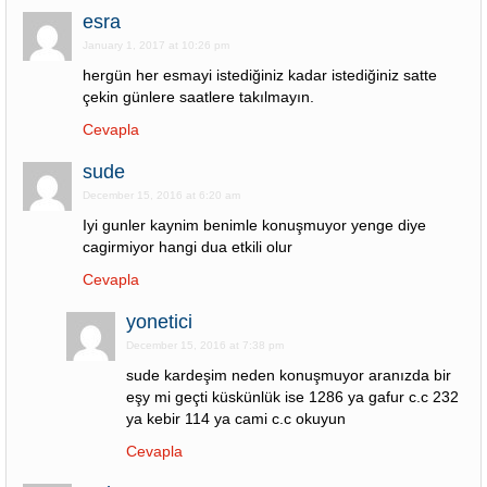
esra
January 1, 2017 at 10:26 pm
hergün her esmayi istediğiniz kadar istediğiniz satte
çekin günlere saatlere takılmayın.
Cevapla
sude
December 15, 2016 at 6:20 am
Iyi gunler kaynim benimle konuşmuyor yenge diye
cagirmiyor hangi dua etkili olur
Cevapla
yonetici
December 15, 2016 at 7:38 pm
sude kardeşim neden konuşmuyor aranızda bir
eşy mi geçti küskünlük ise 1286 ya gafur c.c 232
ya kebir 114 ya cami c.c okuyun
Cevapla