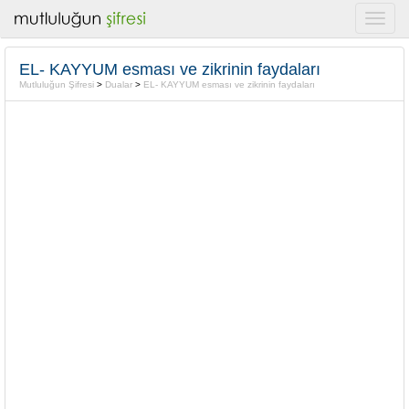
EL- KAYYUM esması ve zikrinin faydaları
Mutluluğun Şifresi
>
Dualar
>
EL- KAYYUM esması ve zikrinin faydaları