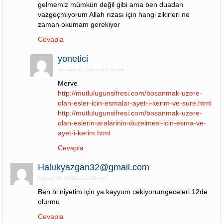
gelmemiz mümkün değil gibi ama ben duadan
vazgeçmiyorum Allah rızası için hangi zikirleri ne
zaman okumam gerekiyor
Cevapla
yonetici
January 11, 2023 at 5:26 pm
Merve
http://mutlulugunsifresi.com/bosanmak-uzere-
olan-esler-icin-esmalar-ayet-i-kerim-ve-sure.html
http://mutlulugunsifresi.com/bosanmak-uzere-
olan-eslerin-aralarinin-duzelmesi-icin-esma-ve-
ayet-i-kerim.html
Cevapla
Halukyazgan32@gmail.com
August 30, 2022 at 11:28 am
Ben bi niyetim için ya kayyum cekiyorumgeceleri 12de
olurmu
Cevapla