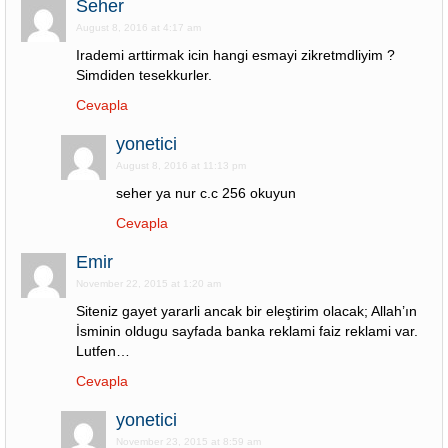
Seher
August 8, 2016 at 4:17 am
Irademi arttirmak icin hangi esmayi zikretmdliyim ?
Simdiden tesekkurler.
Cevapla
yonetici
August 8, 2016 at 11:13 pm
seher ya nur c.c 256 okuyun
Cevapla
Emir
November 22, 2015 at 1:20 am
Siteniz gayet yararli ancak bir eleştirim olacak; Allah’ın
İsminin oldugu sayfada banka reklami faiz reklami var.
Lutfen…
Cevapla
yonetici
November 23, 2015 at 8:59 am