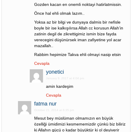
Gozden kacan en onemli noktayi hatirlatmissin.
Önce hal ehli olmak lazım..
Yoksa az bir bilgi ve dunyaya dalmis bir nefisle
boyle bir ise kalkışılırsa Allah cc korusun Allah’in
zatinin degil de zikrettigimiz ismin bize fayda
verecegini düşünürsek iman zafiyetine yol acar
mazallah..
Rabbim hepimize Takva ehli olmayi nasip etsin
Cevapla
yonetici
January 9, 2017 at 4:04 pm
amin kardeşim
Cevapla
fatma nur
October 21, 2014 at 6:35 pm
Mesut bey müslüman olmamızın en büyük
özelliği ümidimizi kesmememizdir çünkü biz biliriz
ki Allahın gücü o kadar büyüktür ki ol deyiverir