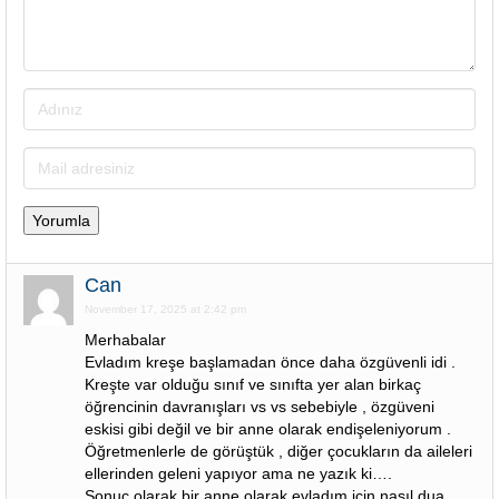
Can
November 17, 2025 at 2:42 pm
Merhabalar
Evladım kreşe başlamadan önce daha özgüvenli idi .
Kreşte var olduğu sınıf ve sınıfta yer alan birkaç
öğrencinin davranışları vs vs sebebiyle , özgüveni
eskisi gibi değil ve bir anne olarak endişeleniyorum .
Öğretmenlerle de görüştük , diğer çocukların da aileleri
ellerinden geleni yapıyor ama ne yazık ki….
Sonuç olarak bir anne olarak evladım için nasıl dua