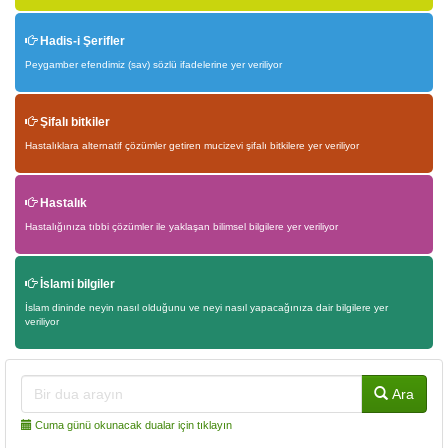
Hadis-i Şerifler
Peygamber efendimiz (sav) sözlü ifadelerine yer veriliyor
Şifalı bitkiler
Hastalıklara alternatif çözümler getiren mucizevi şifalı bitkilere yer veriliyor
Hastalık
Hastalığınıza tıbbi çözümler ile yaklaşan bilimsel bilgilere yer veriliyor
İslami bilgiler
İslam dininde neyin nasıl olduğunu ve neyi nasıl yapacağınıza dair bilgilere yer
veriliyor
Ara
Cuma günü okunacak dualar için tıklayın