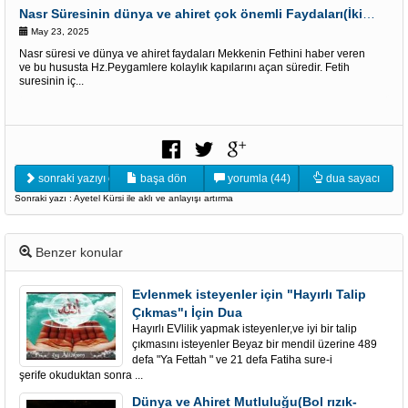
Nasr Süresinin dünya ve ahiret çok önemli Faydaları(İki alemde kolaylık kapısı)
May 23, 2025
Nasr süresi ve dünya ve ahiret faydaları Mekkenin Fethini haber veren
ve bu hususta Hz.Peygamlere kolaylık kapılarını açan süredir. Fetih
suresinin iç...
sonraki yazıyı oku
başa dön
yorumla (44)
dua sayacı
Sonraki yazı : Ayetel Kürsi ile aklı ve anlayışı artırma
Benzer konular
Evlenmek isteyenler için "Hayırlı Talip
Çıkmas"ı İçin Dua
Hayırlı EVlilik yapmak isteyenler,ve iyi bir talip
çıkmasını isteyenler Beyaz bir mendil üzerine 489
defa "Ya Fettah " ve 21 defa Fatiha sure-i
şerife okuduktan sonra ...
Dünya ve Ahiret Mutluluğu(Bol rızık-