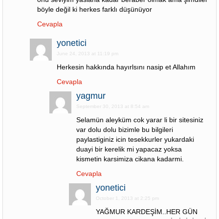
böyle değil ki herkes farklı düşünüyor
Cevapla
yonetici
June 24, 2013 at 11:19 pm
Herkesin hakkında hayırlsını nasip et Allahım
Cevapla
yagmur
September 30, 2013 at 8:54 am
Selamün aleyküm cok yarar li bir sitesiniz
var dolu dolu bizimle bu bilgileri
paylastiginiz icin tesekkurler yukardaki
duayi bir kerelik mi yapacaz yoksa
kismetin karsimiza cikana kadarmi.
Cevapla
yonetici
October 1, 2013 at 2:25 pm
YAĞMUR KARDEŞİM..HER GÜN