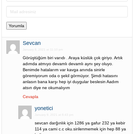
Sevcan
January 8, 2021 at 11:10 pm
Görüştüğüm biri varıdı . Araya küslük çok giriyo. Artık
adımda atmıyo devamlı devamlı aynı şey oluyo.
Benimde hatalarım var kavga anında sinirle
göremiyorum oda o şekil görmüyor. Şimdi hatasını
anlasın bana karşı hep iyi duygular beslesin Aadım
atsın diye ne okumalıyım
Cevapla
yonetici
January 9, 2021 at 6:43 pm
sevcan darğınlık için 1286 ya gafur 232 ya kebir
114 ya cami c.c oku.sirilenmemek için hep 88 ya