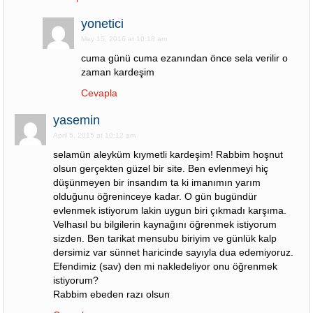
yonetici
May 15, 2016 at 10:18 am
cuma günü cuma ezanından önce sela verilir o
zaman kardeşim
Cevapla
yasemin
April 5, 2015 at 10:12 am
selamün aleyküm kıymetli kardeşim! Rabbim hoşnut
olsun gerçekten güzel bir site. Ben evlenmeyi hiç
düşünmeyen bir insandım ta ki imanımın yarım
olduğunu öğreninceye kadar. O gün bugündür
evlenmek istiyorum lakin uygun biri çıkmadı karşıma.
Velhasıl bu bilgilerin kaynağını öğrenmek istiyorum
sizden. Ben tarikat mensubu biriyim ve günlük kalp
dersimiz var sünnet haricinde sayıyla dua edemiyoruz.
Efendimiz (sav) den mi nakledeliyor onu öğrenmek
istiyorum?
Rabbim ebeden razı olsun