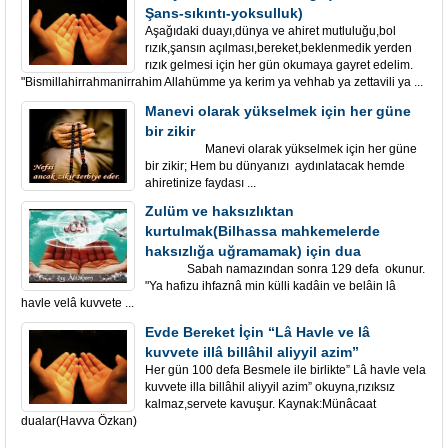
Şans-sıkıntı-yoksulluk)
Aşağıdaki duayı,dünya ve ahiret mutluluğu,bol
rızık,şansın açılması,bereket,beklenmedik yerden
rızık gelmesi için her gün okumaya gayret edelim.
"Bismillahirrahmanirrahim Allahümme ya kerim ya vehhab ya zettavili ya ...
Manevi olarak yükselmek için her güne
bir zikir
Manevi olarak yükselmek için her güne
bir zikir; Hem bu dünyanızı aydınlatacak hemde
ahiretinize faydası ...
Zulüm ve haksızlıktan
kurtulmak(Bilhassa mahkemelerde
haksızlığa uğramamak) için dua
Sabah namazından sonra 129 defa okunur.
"Ya hafizu ihfaznâ min külli kadâin ve belâin lâ
havle velâ kuvvete ...
Evde Bereket İçin “Lâ Havle ve lâ
kuvvete illâ billâhil aliyyil azim”
Her gün 100 defa Besmele ile birlikte” Lâ havle vela
kuvvete illa billâhil aliyyil azim” okuyna,rızıksız
kalmaz,servete kavuşur. Kaynak:Münâcaat
dualar(Havva Özkan)