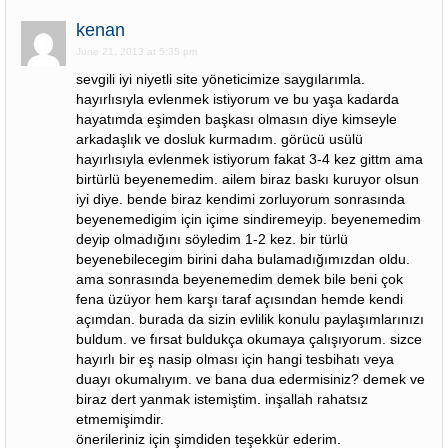
kenan
June 21, 2013 at 5:35 pm
sevgili iyi niyetli site yöneticimize saygılarımla.
hayırlısıyla evlenmek istiyorum ve bu yaşa kadarda
hayatımda eşimden başkası olmasın diye kimseyle
arkadaşlık ve dosluk kurmadım. görücü usülü
hayırlısıyla evlenmek istiyorum fakat 3-4 kez gittm ama
birtürlü beyenemedim. ailem biraz baskı kuruyor olsun
iyi diye. bende biraz kendimi zorluyorum sonrasında
beyenemedigim için içime sindiremeyip. beyenemedim
deyip olmadığını söyledim 1-2 kez. bir türlü
beyenebilecegim birini daha bulamadığımızdan oldu.
ama sonrasında beyenemedim demek bile beni çok
fena üzüyor hem karşı taraf açısından hemde kendi
açımdan. burada da sizin evlilik konulu paylaşımlarınızı
buldum. ve fırsat buldukça okumaya çalışıyorum. sizce
hayırlı bir eş nasip olması için hangi tesbihatı veya
duayı okumalıyım. ve bana dua edermisiniz? demek ve
biraz dert yanmak istemiştim. inşallah rahatsız
etmemişimdir.
önerileriniz için şimdiden teşekkür ederim.