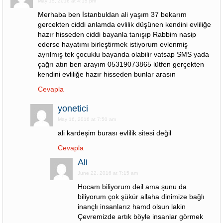
May 15, 2016 at 4:15 pm
Merhaba ben İstanbuldan ali yaşım 37 bekarım
gercekten ciddi anlamda evlilik düşünen kendini evliliğe
hazır hisseden ciddi bayanla tanışıp Rabbim nasip
ederse hayatımı birleştirmek istiyorum evlenmiş
ayrılmış tek çocuklu bayanda olabilir vatsap SMS yada
çağrı atın ben arayım 05319073865 lütfen gerçekten
kendini evliliğe hazır hisseden bunlar arasın
Cevapla
yonetici
May 16, 2016 at 7:50 am
ali kardeşim burası evlilik sitesi değil
Cevapla
Ali
June 22, 2016 at 7:15 am
Hocam biliyorum deil ama şunu da
biliyorum çok şükür allaha dinimize bağlı
inançlı insanlarız hamd olsun lakin
Çevremizde artık böyle insanlar görmek