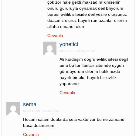
çok zor hale geldi maksadım kimsenin
onuru gururuyla oynamak deil biliyorum
burası evlilik siteside deil vesile olursunuz
duacınız oluruz hayırlı ramazanlar dilerim
allaha emanet olun
Cevapla
yonetici
June 22, 2016 at 7:37 pm
Ali kardeşim doğru evlilik sitesi değil
ama bu tür ilanları sitemde uygun
görmüyorum dilerim hakkınızda
hayırlı bir olur hayırlı bir evlilik
yaparsınız
Cevapla
sema
May 14, 2016 at 3:40 pm
Hocam salam.dualarda sela vaktu var bu ne zamandi
basa dusmurem
Cevapla