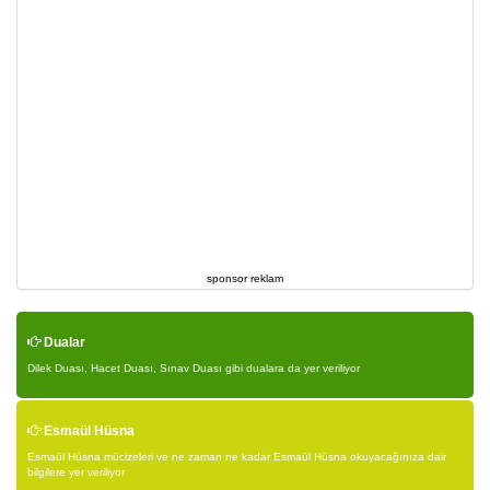
sponsor reklam
Dualar
Dilek Duası, Hacet Duası, Sınav Duası gibi dualara da yer veriliyor
Esmaül Hüsna
Esmaül Hüsna mücizeleri ve ne zaman ne kadar Esmaül Hüsna okuyacağınıza dair
bilgilere yer veriliyor