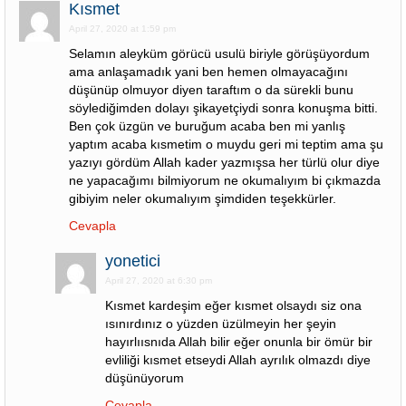
Kısmet
April 27, 2020 at 1:59 pm
Selamın aleyküm görücü usulü biriyle görüşüyordum
ama anlaşamadık yani ben hemen olmayacağını
düşünüp olmuyor diyen taraftım o da sürekli bunu
söylediğimden dolayı şikayetçiydi sonra konuşma bitti.
Ben çok üzgün ve buruğum acaba ben mi yanlış
yaptım acaba kısmetim o muydu geri mi teptim ama şu
yazıyı gördüm Allah kader yazmışsa her türlü olur diye
ne yapacağımı bilmiyorum ne okumalıyım bi çıkmazda
gibiyim neler okumalıyım şimdiden teşekkürler.
Cevapla
yonetici
April 27, 2020 at 6:30 pm
Kısmet kardeşim eğer kısmet olsaydı siz ona
ısınırdınız o yüzden üzülmeyin her şeyin
hayırlıısnıda Allah bilir eğer onunla bir ömür bir
evliliği kısmet etseydi Allah ayrılık olmazdı diye
düşünüyorum
Cevapla