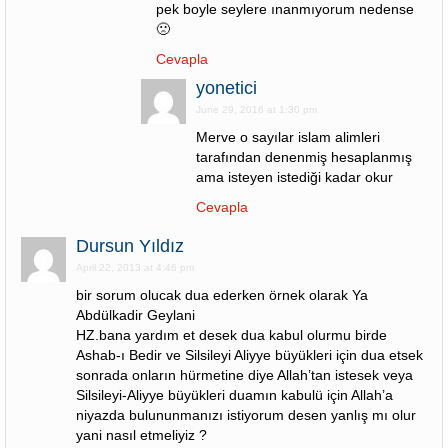
pek boyle seylere ınanmıyorum nedense
🙁
Cevapla
yonetici
June 29, 2016 at 1:30 pm
Merve o sayılar islam alimleri
tarafından denenmiş hesaplanmış
ama isteyen istediği kadar okur
Cevapla
Dursun Yıldız
April 22, 2013 at 4:46 pm
bir sorum olucak dua ederken örnek olarak Ya
Abdülkadir Geylani
HZ.bana yardım et desek dua kabul olurmu birde
Ashab-ı Bedir ve Silsileyi Aliyye büyükleri için dua etsek
sonrada onların hürmetine diye Allah’tan istesek veya
Silsileyi-Aliyye büyükleri duamın kabulü için Allah’a
niyazda bulununmanızı istiyorum desen yanlış mı olur
yani nasıl etmeliyiz ?