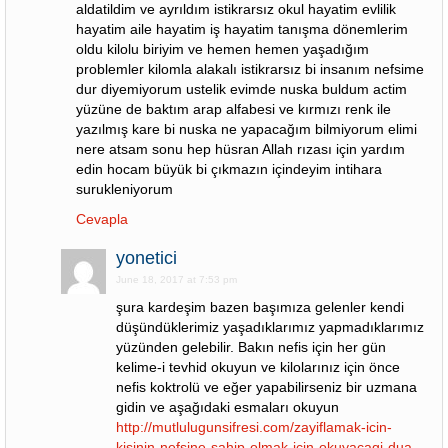
aldatildim ve ayrıldım istikrarsız okul hayatim evlilik
hayatim aile hayatim iş hayatim tanışma dönemlerim
oldu kilolu biriyim ve hemen hemen yaşadığım
problemler kilomla alakalı istikrarsız bi insanım nefsime
dur diyemiyorum ustelik evimde nuska buldum actim
yüzüne de baktım arap alfabesi ve kırmızı renk ile
yazılmış kare bi nuska ne yapacağım bilmiyorum elimi
nere atsam sonu hep hüsran Allah rızası için yardım
edin hocam büyük bi çıkmazın içindeyim intihara
surukleniyorum
Cevapla
yonetici
June 18, 2017 at 7:53 pm
şura kardeşim bazen başımıza gelenler kendi
düşündüklerimiz yaşadıklarımız yapmadıklarımız
yüzünden gelebilir. Bakın nefis için her gün
kelime-i tevhid okuyun ve kilolarınız için önce
nefis koktrolü ve eğer yapabilirseniz bir uzmana
gidin ve aşağıdaki esmaları okuyun
http://mutlulugunsifresi.com/zayiflamak-icin-
kisinin-nefsine-sahip-olmak-icin-okuyacagi-dua-