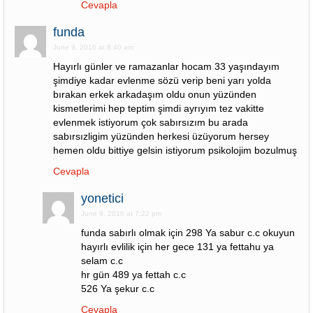
Cevapla
funda
June 9, 2016 at 8:40 am
Hayırlı günler ve ramazanlar hocam 33 yaşındayım
şimdiye kadar evlenme sözü verip beni yarı yolda
bırakan erkek arkadaşım oldu onun yüzünden
kismetlerimi hep teptim şimdi ayrıyım tez vakitte
evlenmek istiyorum çok sabırsızım bu arada
sabırsızligim yüzünden herkesi üzüyorum hersey
hemen oldu bittiye gelsin istiyorum psikolojim bozulmuş
Cevapla
yonetici
June 9, 2016 at 7:22 pm
funda sabırlı olmak için 298 Ya sabur c.c okuyun
hayırlı evlilik için her gece 131 ya fettahu ya
selam c.c
hr gün 489 ya fettah c.c
526 Ya şekur c.c
Cevapla