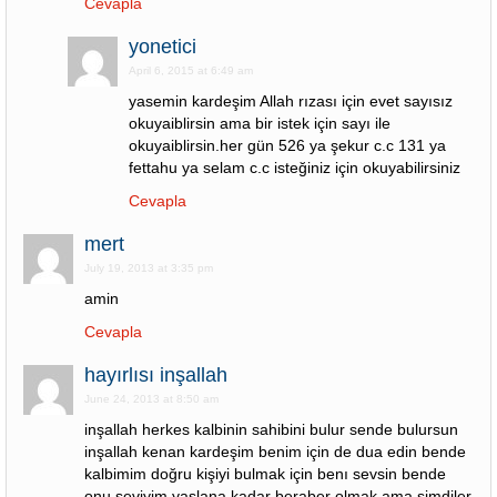
Cevapla
yonetici
April 6, 2015 at 6:49 am
yasemin kardeşim Allah rızası için evet sayısız
okuyaiblirsin ama bir istek için sayı ile
okuyaiblirsin.her gün 526 ya şekur c.c 131 ya
fettahu ya selam c.c isteğiniz için okuyabilirsiniz
Cevapla
mert
July 19, 2013 at 3:35 pm
amin
Cevapla
hayırlısı inşallah
June 24, 2013 at 8:50 am
inşallah herkes kalbinin sahibini bulur sende bulursun
inşallah kenan kardeşim benim için de dua edin bende
kalbimim doğru kişiyi bulmak için benı sevsin bende
onu seviyim yaslana kadar beraber olmak ama şimdiler