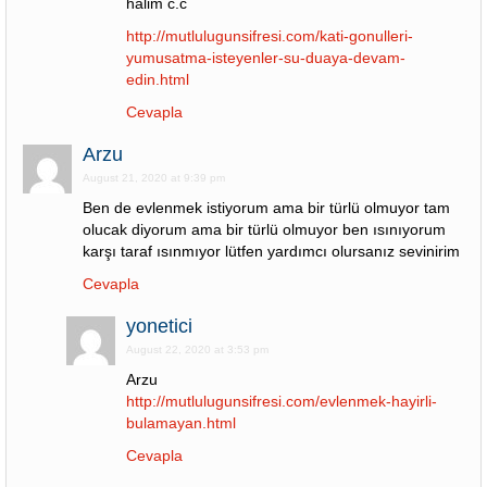
halim c.c
http://mutlulugunsifresi.com/kati-gonulleri-
yumusatma-isteyenler-su-duaya-devam-
edin.html
Cevapla
Arzu
August 21, 2020 at 9:39 pm
Ben de evlenmek istiyorum ama bir türlü olmuyor tam
olucak diyorum ama bir türlü olmuyor ben ısınıyorum
karşı taraf ısınmıyor lütfen yardımcı olursanız sevinirim
Cevapla
yonetici
August 22, 2020 at 3:53 pm
Arzu
http://mutlulugunsifresi.com/evlenmek-hayirli-
bulamayan.html
Cevapla