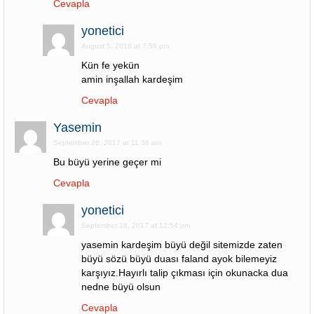
Cevapla
yonetici
August 5, 2018 at 7:56 pm
Kün fe yekün
amin inşallah kardeşim
Cevapla
Yasemin
September 28, 2017 at 11:36 am
Bu büyü yerine geçer mi
Cevapla
yonetici
September 28, 2017 at 12:54 pm
yasemin kardeşim büyü değil sitemizde zaten
büyü sözü büyü duası faland ayok bilemeyiz
karşıyız.Hayırlı talip çıkması için okunacka dua
nedne büyü olsun
Cevapla