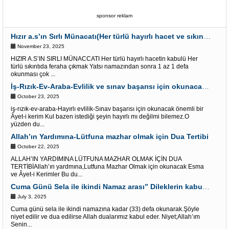
sponsor reklam
Hızır a.s’ın Sırlı Münacatı(Her türlü hayırlı hacet ve sıkıntı için)
November 23, 2025
HIZIR A.S’IN SIRLI MÜNACCATI Her türlü hayırlı hacetin kabulü Her
türlü sıkıntıda feraha çıkmak Yatsı namazından sonra 1 az 1 defa
okunması çok ...
İş-Rızık-Ev-Araba-Evlilik ve sınav başarısı için okunacak Önemli bir Âyet
October 23, 2025
iş-rızık-ev-araba-Hayırlı evlilik-Sınav başarısı için okunacak önemli bir
Âyet-i kerim Kul bazen istediği şeyin hayırlı mı değilmi bilemez.O
yüzden du...
Allah’ın Yardımına-Lütfuna mazhar olmak için Dua Tertibi
October 22, 2025
ALLAH’IN YARDIMINA LÜTFUNA MAZHAR OLMAK İÇİN DUA
TERTİBİAllah’ın yardmına,Lutfuna Mazhar Olmak için okunacak Esma
ve Âyet-i Kerimler Bu du...
Cuma Günü Sela ile ikindi Namaz arası” Dileklerin kabulü” İçin Âyet-i kerimler
July 3, 2025
Cuma günü sela ile ikindi namazına kadar (33) defa okunarak.Şöyle
niyet edilir ve dua edilirse Allah dualarımız kabul eder. Niyet;Allah’ım
Senin...