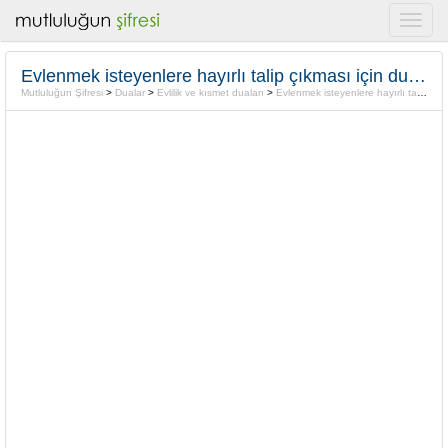
Evlenmek isteyenlere hayırlı talip çıkması için dua formülü
Mutluluğun Şifresi
>
Dualar
>
Evlilik ve kısmet duaları
>
Evlenmek isteyenlere hayırlı talip çıkması için dua formülü