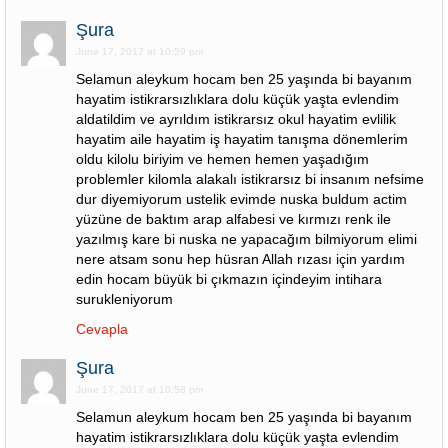
Şura
June 17, 2017 at 10:59 pm
Selamun aleykum hocam ben 25 yaşında bi bayanım
hayatim istikrarsızlıklara dolu küçük yaşta evlendim
aldatildim ve ayrıldım istikrarsız okul hayatim evlilik
hayatim aile hayatim iş hayatim tanışma dönemlerim
oldu kilolu biriyim ve hemen hemen yaşadığım
problemler kilomla alakalı istikrarsız bi insanım nefsime
dur diyemiyorum ustelik evimde nuska buldum actim
yüzüne de baktım arap alfabesi ve kırmızı renk ile
yazılmış kare bi nuska ne yapacağım bilmiyorum elimi
nere atsam sonu hep hüsran Allah rızası için yardım
edin hocam büyük bi çıkmazın içindeyim intihara
surukleniyorum
Cevapla
Şura
June 17, 2017 at 10:58 pm
Selamun aleykum hocam ben 25 yaşında bi bayanım
hayatim istikrarsızlıklara dolu küçük yaşta evlendim