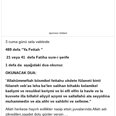
sponsor reklam
3 cuma günü sela vaktinde
489 defa “Ya Fettah ”
21 veya 41 defa Fatiha sure-i şerife
1 defa da aşağıdaki dua okunur.
OKUNACAK DUA:
“
Allahümmeftah biismikel fettahu ukdete fülaneti binti
fülaneh veb’as leha ba’len salihan bihakkı kelamikel
kadiymi ve resulikel keriymi ve bi elfi elfin la havle ve la
kuvvete illa billahil aliyyil azıymi ve sallallahü ala seyyidina
muhammedin ve ala alihi ve sahbihi ve selleme.”
Allah herkese hayırlı evlilikler nasip etsin,yuvalarında Allah adı
zikredilen,saadet dolu günler versin….