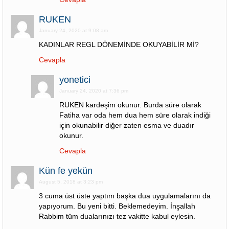
RUKEN
January 24, 2020 at 9:08 am
KADINLAR REGL DÖNEMİNDE OKUYABİLİR Mİ?
Cevapla
yonetici
January 24, 2020 at 7:36 pm
RUKEN kardeşim okunur. Burda süre olarak
Fatiha var oda hem dua hem süre olarak indiği
için okunabilir diğer zaten esma ve duadır
okunur.
Cevapla
Kün fe yekün
August 5, 2018 at 3:23 pm
3 cuma üst üste yaptım başka dua uygulamalarını da
yapıyorum. Bu yeni bitti. Beklemedeyim. İnşallah
Rabbim tüm dualarınızı tez vakitte kabul eylesin.