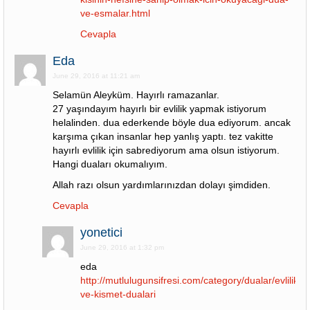
ve-esmalar.html
Cevapla
Eda
June 29, 2016 at 11:21 am
Selamün Aleyküm. Hayırlı ramazanlar.
27 yaşındayım hayırlı bir evlilik yapmak istiyorum
helalinden. dua ederkende böyle dua ediyorum. ancak
karşıma çıkan insanlar hep yanlış yaptı. tez vakitte
hayırlı evlilik için sabrediyorum ama olsun istiyorum.
Hangi duaları okumalıyım.
Allah razı olsun yardımlarınızdan dolayı şimdiden.
Cevapla
yonetici
June 29, 2016 at 1:32 pm
eda
http://mutlulugunsifresi.com/category/dualar/evlilik-
ve-kismet-dualari