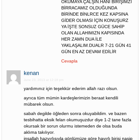
OKUMAYA ÇALŞIN.HANİ BİRİŞİMZİ
BİRRACAMIZ OLDUĞUNDA
BİRİNDE BİNLRCE KEZ KAPSINA
GİDER OLMASI İÇİN KONUŞURZ
YA İŞTE SONSUZ GÜCE SAHİP
OLAN ALLAHIMIZN KAPISINDA
HER ZAMN DUA İLE
YAKLAŞALIM.DUALR 7-21 GÜN 41
GÜN EN AZ DEVAM EDİLİR
Cevapla
kenan
June 23, 2013 at 12:18 pm
yardımınız için teşekkür ederim allah razı olsun.
ayrıca tüm mümin kardeşlerimizin beraat kendili
mübarek olsun.
sabah degilde öğleden sonra okuyabildim. ve bazen
tesbihatta eksik felan okumuşuzdur diye 1-2 tane fazla
okursak bir sorun olurmu istemeden de olsa buda
aklıma takılıyor.
inşallah hazyırlısıyla gönlümüze göre hayırlı birisi nasip