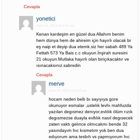
Cevapla
yonetici
June 22, 2013 at 1:01 pm
Kenan kardeşim en güzel dua Allahım benim
hem dünya hem de ahireim için hayırlı olacak br
eş naip et deyip dua etemk.siz her sabah 489 Ya
Fettah 573 Ya Bais c.c okuyun.İnşirah suresini
21 okuyun.Mutlaka hayırlı olan biriçıkacaktır ve
ısınacaksınız.sabredin
Cevapla
merve
June 29, 2016 at 9:45 am
hocam neden bellı bı sayıyıya gore
okunuyor esmalar ,ustelık levhı mahfuzda
yazılan degısmez denıyor,evlılık ölüm rızık
degısmezse duayla evllılık nasıl degısecek
zaten vaktı gelınce olmıcakmı bende 32
yasındayım hıc kısmetım yok.ben dua
edıyorum ama tesbıh vs yapmıyorum hıc