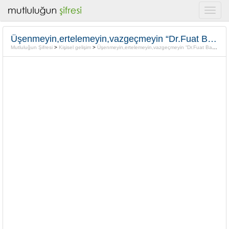
Üşenmeyin,ertelemeyin,vazgeçmeyin “Dr.Fuat Başgil”
Mutluluğun Şifresi
>
Kişisel gelişim
>
Üşenmeyin,ertelemeyin,vazgeçmeyin “Dr.Fuat Başgil”