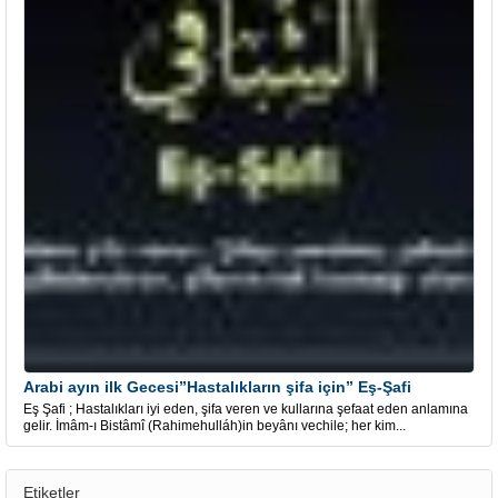
Arabi ayın ilk Gecesi”Hastalıkların şifa için” Eş-Şafi
Eş Şafi ; Hastalıkları iyi eden, şifa veren ve kullarına şefaat eden anlamına
gelir. İmâm-ı Bistâmî (Rahimehulláh)in beyânı vechile; her kim...
Etiketler