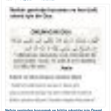
Nefsin şerrinden korunmak ve bütün sıkıntılar için Önemli bir Dua