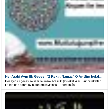
Her Arabi Ayın İlk Gecesi “2 Rekat Namaz” O Ay tüm belalardan kurtuluş
Her ayın ilk gecesi Akşam ile imsak Arası İki (2) rekat kılar. Birinci rekatta 1
Fatiha’dan sonra ayın günleri sayısınca 31 kere ihlâs...