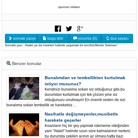
sponsor reklam
sonraki yazıyı oku
başa dön
yorumla (0)
dua sayacı
Sonraki yazı : Atalet ya da hareket halinde yaşamak bir tercihtir.Mümin Sekman"
Benzer konular
Bunalımdan ve tembellikten kurtulmak
istiyor musunuz?
Kendinizi bunalıma sokan siz olduğunuz gibi,bu
durumdan kurtulmak için tek çözüm yine siz
olduğunuzu unutmayın! En önemli neden de sizi
bunalıma sokan tembellik ve hareketsiz ...
Nasihatle değişmeyenler,musibetle
harekete geçerler
İnsanların hiç bir şey yapmak istememe isteğinden
yani "Atalet" halinde uzun süre kalmalarının nedeni,
bu durumda çekilen acının az olması,hatta bazı