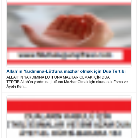
Allah’ın Yardımına-Lütfuna mazhar olmak için Dua Tertibi
ALLAH’IN YARDIMINA LÜTFUNA MAZHAR OLMAK İÇİN DUA
TERTİBİAllah’ın yardmına,Lutfuna Mazhar Olmak için okunacak Esma ve
Âyet-i Keri...