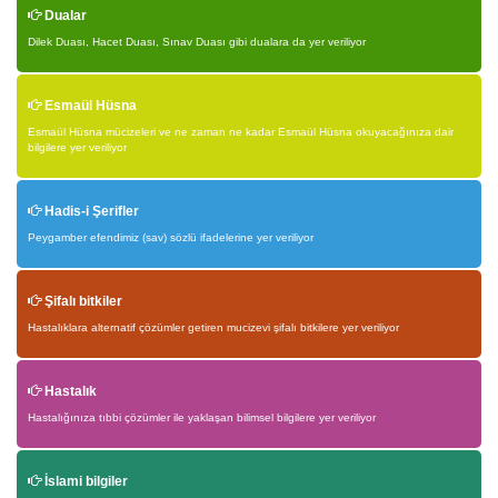
Dualar
Dilek Duası, Hacet Duası, Sınav Duası gibi dualara da yer veriliyor
Esmaül Hüsna
Esmaül Hüsna mücizeleri ve ne zaman ne kadar Esmaül Hüsna okuyacağınıza dair
bilgilere yer veriliyor
Hadis-i Şerifler
Peygamber efendimiz (sav) sözlü ifadelerine yer veriliyor
Şifalı bitkiler
Hastalıklara alternatif çözümler getiren mucizevi şifalı bitkilere yer veriliyor
Hastalık
Hastalığınıza tıbbi çözümler ile yaklaşan bilimsel bilgilere yer veriliyor
İslami bilgiler