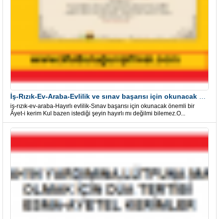
İş-Rızık-Ev-Araba-Evlilik ve sınav başarısı için okunacak Önemli bir Âyet
iş-rızık-ev-araba-Hayırlı evlilik-Sınav başarısı için okunacak önemli bir
Âyet-i kerim Kul bazen istediği şeyin hayırlı mı değilmi bilemez.O...