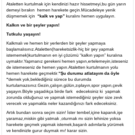
Ataletten kurtulmak için kendinizi hazır hissetmeyi,bu gün yarın
demeyi bırakın hemen harekete geçin.Mücadeleye yenik
düşmemek için
“kalk ve yap”
kuralını hemen uygulayın.
Kalkın ve bir şeyler yapın!
Tutkulu yaşayın!
Kalkmalı ve hemen bir yerlerden bir şeyler yapmaya
başlamalısınız.Ataletten(hareketsizlik-hiç bir şey yapmak
istememek)kurtulmanın en iyi çözümü “kalkın yapın” kuralına
uymaktır.Yapmanız gerekeni hemen yapın,ertelemeyin,isteseniz
de istemeseniz de hemen yapın.Ataletten kurtulmanın yolu
hemen harekete geçmektir.
“Şu durumu atlatayım da öyle
“
demek yok,beklediğiniz sürece bu durumda
kurtulamazsınız.Gezin,çalışın,gülün,zıplayın,spor yapın,çevik
yaşayın.Böyle yaşadıkça birde fark edeceksiniz ki yapmak
zorunda olduğunuz ve yapmak istemediğiniz şeyler size zevk
verecek ve yapmakla neler kazandığınızı fark edeceksiniz.
Artık bundan sonra seçim sizin! İster tembel,içine kapanık,işe
yaramaz,miskin gibi yatmak ,oturmak mı sizin lehinize yoksa
harekete geçmek yapmak istemek,başarılı adımlarla yürümek
ve kendinizle gurur duymak mı! karar sizin.