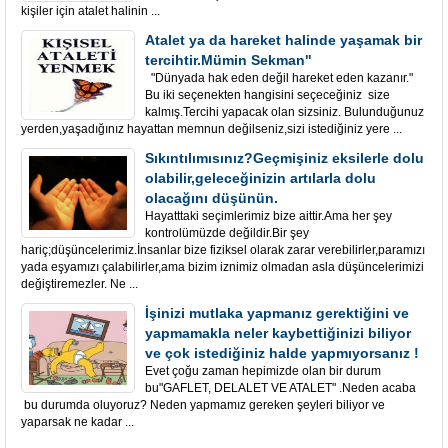
kişiler için atalet halinin ...
Atalet ya da hareket halinde yaşamak bir
tercihtir.Mümin Sekman"
"Dünyada hak eden değil hareket eden kazanır."
Bu iki seçenekten hangisini seçeceğiniz size
kalmış.Tercihi yapacak olan sizsiniz. Bulunduğunuz
yerden,yaşadığınız hayattan memnun değilseniz,sizi istediğiniz yere ...
Sıkıntılımısınız?Geçmişiniz eksilerle dolu
olabilir,geleceğinizin artılarla dolu
olacağını düşünün.
Hayatttaki seçimlerimiz bize aittir.Ama her şey
kontrolümüzde değildir.Bir şey
hariç;düşüncelerimiz.İnsanlar bize fiziksel olarak zarar verebilirler,paramızı
yada eşyamızı çalabilirler,ama bizim iznimiz olmadan asla düşüncelerimizi
değiştiremezler. Ne ...
İşinizi mutlaka yapmanız gerektiğini ve
yapmamakla neler kaybettiğinizi biliyor
ve çok istediğiniz halde yapmıyorsanız !
Evet çoğu zaman hepimizde olan bir durum
bu"GAFLET, DELALET VE ATALET" .Neden acaba
bu durumda oluyoruz? Neden yapmamız gereken şeyleri biliyor ve
yaparsak ne kadar ...