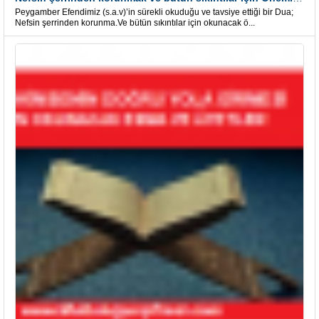
Peygamber Efendimiz (s.a.v)’in sürekli okuduğu ve tavsiye ettiği bir Dua;
Nefsin şerrinden korunma.Ve bütün sıkıntılar için okunacak ö...