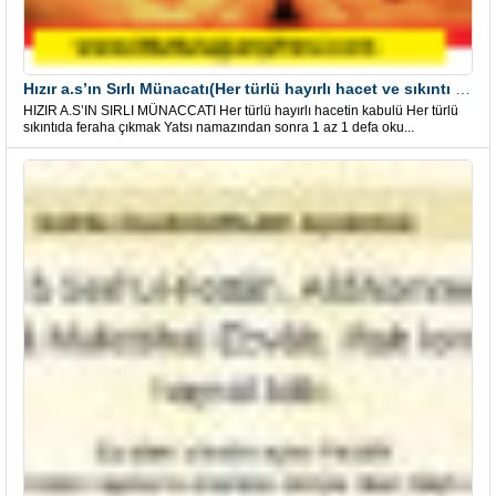
Hızır a.s’ın Sırlı Münacatı(Her türlü hayırlı hacet ve sıkıntı için)
HIZIR A.S’IN SIRLI MÜNACCATI Her türlü hayırlı hacetin kabulü Her türlü
sıkıntıda feraha çıkmak Yatsı namazından sonra 1 az 1 defa oku...