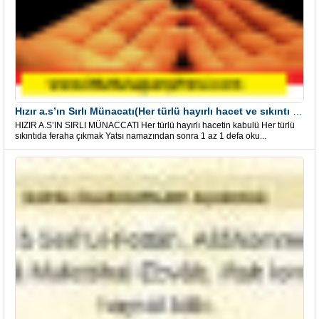
Hızır a.s’ın Sırlı Münacatı(Her türlü hayırlı hacet ve sıkıntı için)
HIZIR A.S’IN SIRLI MÜNACCATI Her türlü hayırlı hacetin kabulü Her türlü
sıkıntıda feraha çıkmak Yatsı namazından sonra 1 az 1 defa oku...