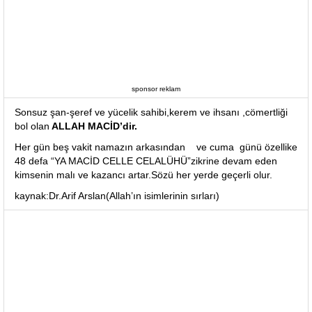
sponsor reklam
Sonsuz şan-şeref ve yücelik sahibi,kerem ve ihsanı ,cömertliği
bol olan
ALLAH MACİD’dir.
Her gün beş vakit namazın arkasından ve cuma günü özellike
48 defa “YA MACİD CELLE CELALÜHÜ”zikrine devam eden
kimsenin malı ve kazancı artar.Sözü her yerde geçerli olur.
kaynak:Dr.Arif Arslan(Allah’ın isimlerinin sırları)