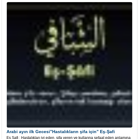
Arabi ayın ilk Gecesi”Hastalıkların şifa için” Eş-Şafi
Eş Şafi ; Hastalıkları iyi eden, şifa veren ve kullarına şefaat eden anlamına