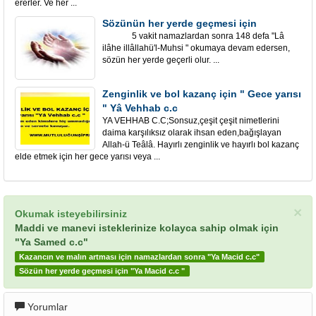
ererler. Ve her ...
Sözünün her yerde geçmesi için
5 vakit namazlardan sonra 148 defa "Lâ
ilâhe illâllahü'l-Muhsi " okumaya devam edersen,
sözün her yerde geçerli olur. ...
Zenginlik ve bol kazanç için " Gece yarısı
" Yâ Vehhab c.c
YA VEHHAB C.C;Sonsuz,çeşit çeşit nimetlerini
daima karşılıksız olarak ihsan eden,bağışlayan
Allah-ü Teâlâ. Hayırlı zenginlik ve hayırlı bol kazanç
elde etmek için her gece yarısı veya ...
×
Okumak isteyebilirsiniz
Maddi ve manevi isteklerinize kolayca sahip olmak için
"Ya Samed c.c"
Kazancın ve malın artması için namazlardan sonra "Ya Macid c.c"
Sözün her yerde geçmesi için "Ya Macid c.c "
Yorumlar