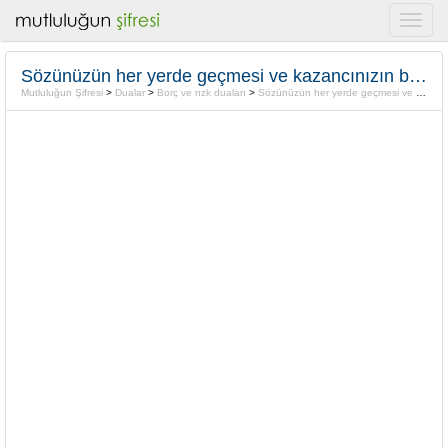
Sözünüzün her yerde geçmesi ve kazancınızın bol olması için “Ya Macid c.c”
Mutluluğun Şifresi
>
Dualar
>
Borç ve rızk duaları
>
Sözünüzün her yerde geçmesi ve kazancınızın bol olması için “Ya Macid c.c”