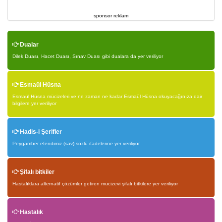
sponsor reklam
Dualar
Dilek Duası, Hacet Duası, Sınav Duası gibi dualara da yer veriliyor
Esmaül Hüsna
Esmaül Hüsna mücizeleri ve ne zaman ne kadar Esmaül Hüsna okuyacağınıza dair
bilgilere yer veriliyor
Hadis-i Şerifler
Peygamber efendimiz (sav) sözlü ifadelerine yer veriliyor
Şifalı bitkiler
Hastalıklara alternatif çözümler getiren mucizevi şifalı bitkilere yer veriliyor
Hastalık