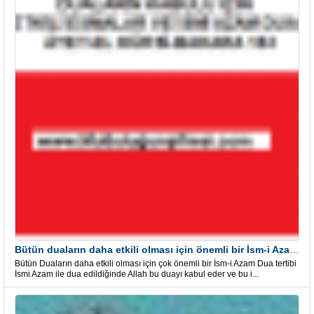
Bütün duaların daha etkili olması için önemli bir İsm-i Azam Dua Tertibi
Bütün Duaların daha etkili olması için çok önemli bir İsm-i Azam Dua tertibi
İsmi Azam ile dua edildiğinde Allah bu duayı kabul eder ve bu i...