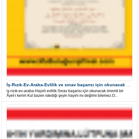
İş-Rızık-Ev-Araba-Evlilik ve sınav başarısı için okunacak Önemli bir Âyet
iş-rızık-ev-araba-Hayırlı evlilik-Sınav başarısı için okunacak önemli bir
Âyet-i kerim Kul bazen istediği şeyin hayırlı mı değilmi bilemez.O...