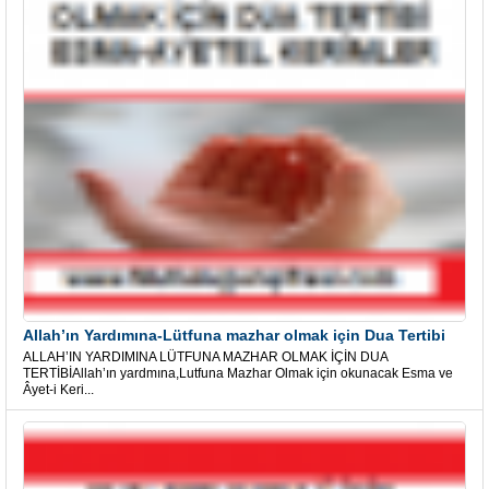
Allah’ın Yardımına-Lütfuna mazhar olmak için Dua Tertibi
ALLAH’IN YARDIMINA LÜTFUNA MAZHAR OLMAK İÇİN DUA
TERTİBİAllah’ın yardmına,Lutfuna Mazhar Olmak için okunacak Esma ve
Âyet-i Keri...