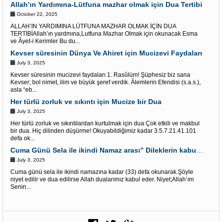
Allah’ın Yardımına-Lütfuna mazhar olmak için Dua Tertibi
October 22, 2025
ALLAH’IN YARDIMINA LÜTFUNA MAZHAR OLMAK İÇİN DUA
TERTİBİAllah’ın yardmına,Lutfuna Mazhar Olmak için okunacak Esma
ve Âyet-i Kerimler Bu du...
Kevser süresinin Dünya Ve Ahiret için Mucizevi Faydaları
July 3, 2025
Kevser süresinin mucizevi faydaları 1. Rasûlüm! Şüphesiz biz sana
Kevser; bol nimet, ilim ve büyük şeref verdik. Âlemlerin Efendisi (s.a.s.),
asla “eb...
Her türlü zorluk ve sıkıntı için Mucize bir Dua
July 3, 2025
Her türlü zorluk ve sıkıntılardan kurtulmak için dua Çok etkili ve makbul
bir dua. Hiç dilinden düşürme! Okuyabildiğimiz kadar 3.5.7.21.41.101
defa ok...
Cuma Günü Sela ile ikindi Namaz arası” Dileklerin kabulü” İçin Âyet-i kerimler
July 3, 2025
Cuma günü sela ile ikindi namazına kadar (33) defa okunarak.Şöyle
niyet edilir ve dua edilirse Allah dualarımız kabul eder. Niyet;Allah’ım
Senin...