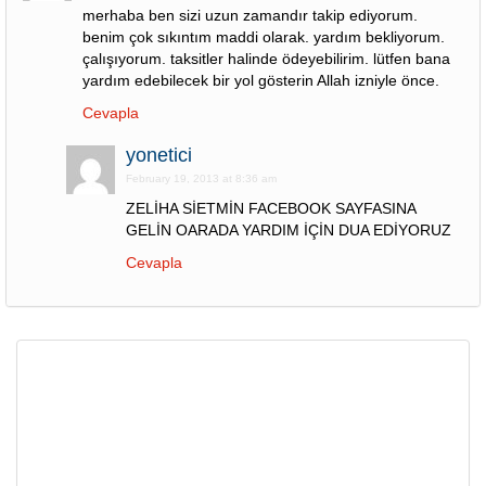
merhaba ben sizi uzun zamandır takip ediyorum.
benim çok sıkıntım maddi olarak. yardım bekliyorum.
çalışıyorum. taksitler halinde ödeyebilirim. lütfen bana
yardım edebilecek bir yol gösterin Allah izniyle önce.
Cevapla
yonetici
February 19, 2013 at 8:36 am
ZELİHA SİETMİN FACEBOOK SAYFASINA
GELİN OARADA YARDIM İÇİN DUA EDİYORUZ
Cevapla