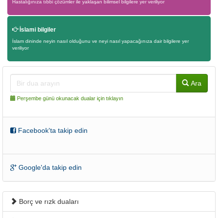
Hastalığınıza tıbbi çözümler ile yaklaşan bilimsel bilgilere yer veriliyor
İslami bilgiler
İslam dininde neyin nasıl olduğunu ve neyi nasıl yapacağınıza dair bilgilere yer
veriliyor
Ara
Perşembe günü okunacak dualar için tıklayın
Facebook'ta takip edin
Google'da takip edin
Borç ve rızk duaları