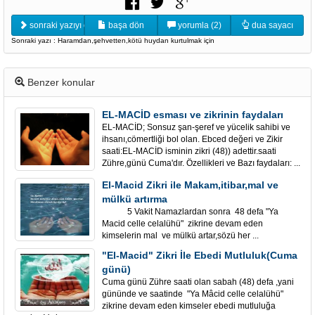
sonraki yazıyı oku
başa dön
yorumla (2)
dua sayacı
Sonraki yazı : Haramdan,şehvetten,kötü huydan kurtulmak için
Benzer konular
EL-MACİD esması ve zikrinin faydaları
EL-MACİD; Sonsuz şan-şeref ve yücelik sahibi ve
ihsanı,cömertliği bol olan. Ebced değeri ve Zikir
saati:EL-MACİD isminin zikri (48)) adettir.saati
Zühre,günü Cuma'dır. Özellikleri ve Bazı faydaları: ...
El-Macid Zikri ile Makam,itibar,mal ve
mülkü artırma
5 Vakit Namazlardan sonra 48 defa "Ya
Macid celle celalühü" zikrine devam eden
kimselerin mal ve mülkü artar,sözü her ...
"El-Macid" Zikri İle Ebedi Mutluluk(Cuma
günü)
Cuma günü Zühre saati olan sabah (48) defa ,yani
gününde ve saatinde "Ya Mâcid celle celalühü"
zikrine devam eden kimseler ebedi mutluluğa