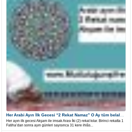
Her Arabi Ayın İlk Gecesi “2 Rekat Namaz” O Ay tüm belalardan kurtuluş
Her ayın ilk gecesi Akşam ile imsak Arası İki (2) rekat kılar. Birinci rekatta 1
Fatiha’dan sonra ayın günleri sayısınca 31 kere ihlâs...