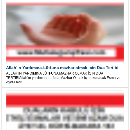
Allah’ın Yardımına-Lütfuna mazhar olmak için Dua Tertibi
ALLAH’IN YARDIMINA LÜTFUNA MAZHAR OLMAK İÇİN DUA
TERTİBİAllah’ın yardmına,Lutfuna Mazhar Olmak için okunacak Esma ve
Âyet-i Keri...