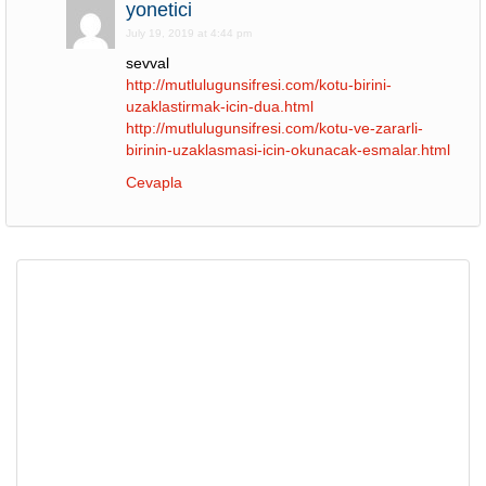
yonetici
July 19, 2019 at 4:44 pm
sevval
http://mutlulugunsifresi.com/kotu-birini-
uzaklastirmak-icin-dua.html
http://mutlulugunsifresi.com/kotu-ve-zararli-
birinin-uzaklasmasi-icin-okunacak-esmalar.html
Cevapla