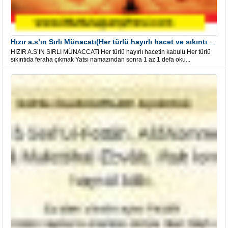
Hızır a.s’ın Sırlı Münacatı(Her türlü hayırlı hacet ve sıkıntı için)
HIZIR A.S’IN SIRLI MÜNACCATI Her türlü hayırlı hacetin kabulü Her türlü
sıkıntıda feraha çıkmak Yatsı namazından sonra 1 az 1 defa oku...