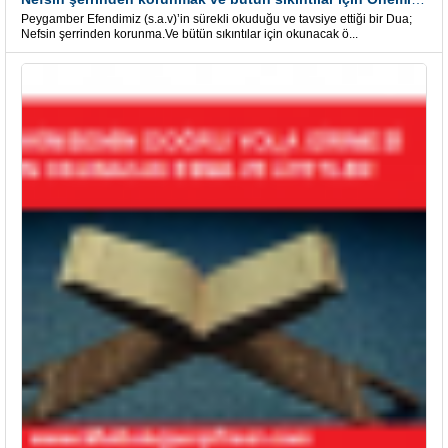
Peygamber Efendimiz (s.a.v)’in sürekli okuduğu ve tavsiye ettiği bir Dua;
Nefsin şerrinden korunma.Ve bütün sıkıntılar için okunacak ö...