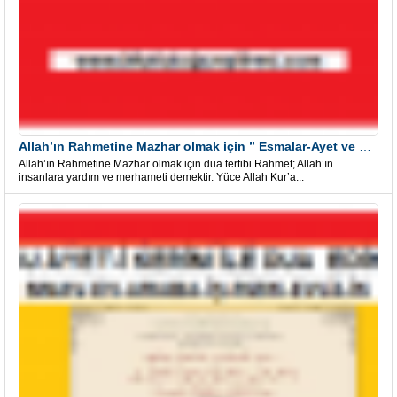
Allah’ın Rahmetine Mazhar olmak için ” Esmalar-Ayet ve Dualar”
Allah’ın Rahmetine Mazhar olmak için dua tertibi Rahmet; Allah’ın
insanlara yardım ve merhameti demektir. Yüce Allah Kur’a...