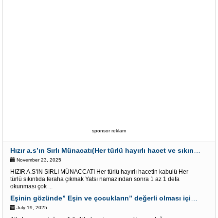
sponsor reklam
Hızır a.s’ın Sırlı Münacatı(Her türlü hayırlı hacet ve sıkıntı için)
November 23, 2025
HIZIR A.S’IN SIRLI MÜNACCATI Her türlü hayırlı hacetin kabulü Her
türlü sıkıntıda feraha çıkmak Yatsı namazından sonra 1 az 1 defa
okunması çok ...
Eşinin gözünde” Eşin ve çocukların” değerli olması için Esmalar ve Âyet-i Kerim
July 19, 2025