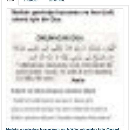
Nefsin şerrinden korunmak ve bütün sıkıntılar için Önemli bir Dua