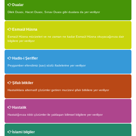
Dualar
Dilek Duası, Hacet Duası, Sınav Duası gibi dualara da yer veriliyor
Esmaül Hüsna
Esmaül Hüsna mücizeleri ve ne zaman ne kadar Esmaül Hüsna okuyacağınıza dair
bilgilere yer veriliyor
Hadis-i Şerifler
Peygamber efendimiz (sav) sözlü ifadelerine yer veriliyor
Şifalı bitkiler
Hastalıklara alternatif çözümler getiren mucizevi şifalı bitkilere yer veriliyor
Hastalık
Hastalığınıza tıbbi çözümler ile yaklaşan bilimsel bilgilere yer veriliyor
İslami bilgiler