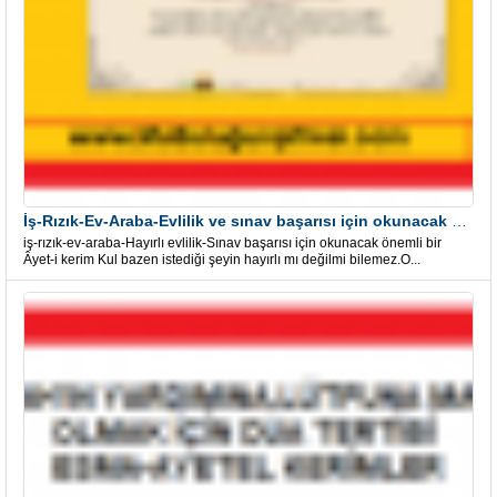
İş-Rızık-Ev-Araba-Evlilik ve sınav başarısı için okunacak Önemli bir Âyet
iş-rızık-ev-araba-Hayırlı evlilik-Sınav başarısı için okunacak önemli bir
Âyet-i kerim Kul bazen istediği şeyin hayırlı mı değilmi bilemez.O...