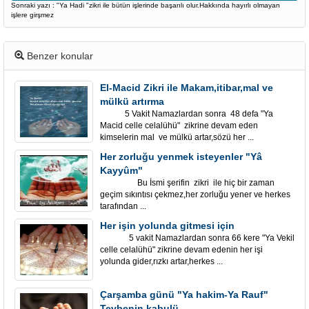
Sonraki yazı : "Ya Hadi "zikri ile bütün işlerinde başarılı olur.Hakkında hayırlı olmayan
işlere girşmez
Benzer konular
El-Macid Zikri ile Makam,itibar,mal ve
mülkü artırma
5 Vakit Namazlardan sonra 48 defa "Ya
Macid celle celalühü" zikrine devam eden
kimselerin mal ve mülkü artar,sözü her ...
Her zorluğu yenmek isteyenler "Yâ
Kayyûm"
Bu İsmi şerifin zikri ile hiç bir zaman
geçim sıkıntısı çekmez,her zorluğu yener ve herkes
tarafından ...
Her işin yolunda gitmesi için
5 vakit Namazlardan sonra 66 kere "Ya Vekil
celle celalühü" zikrine devam edenin her işi
yolunda gider,rızkı artar,herkes ...
Çarşamba günü "Ya hakim-Ya Rauf"
Tevbenin kabulü