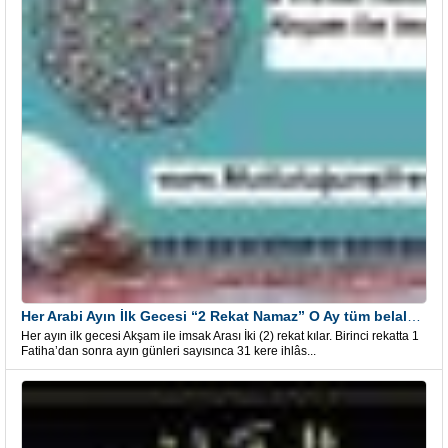
Her Arabi Ayın İlk Gecesi “2 Rekat Namaz” O Ay tüm belalardan kurtuluş
Her ayın ilk gecesi Akşam ile imsak Arası İki (2) rekat kılar. Birinci rekatta 1
Fatiha’dan sonra ayın günleri sayısınca 31 kere ihlâs...