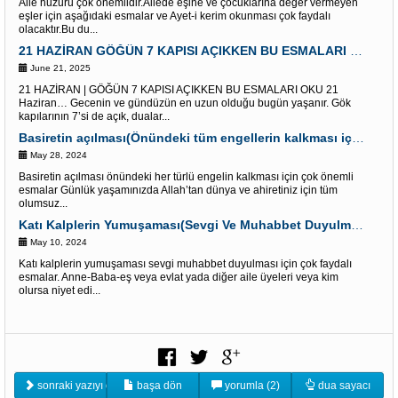
Aile huzuru çok önemlidir.Ailede eşine ve çocuklarına değer vermeyen
eşler için aşağıdaki esmalar ve Ayet-i kerim okunması çok faydalı
olacaktır.Bu du...
21 HAZİRAN GÖĞÜN 7 KAPISI AÇIKKEN BU ESMALARI OKU “Dualar Red olunmaz”
June 21, 2025
21 HAZİRAN | GÖĞÜN 7 KAPISI AÇIKKEN BU ESMALARI OKU 21
Haziran… Gecenin ve gündüzün en uzun olduğu bugün yaşanır. Gök
kapılarının 7’si de açık, dualar...
Basiretin açılması(Önündeki tüm engellerin kalkması için) Çok etkili Esmalar
May 28, 2024
Basiretin açılması önündeki her türlü engelin kalkması için çok önemli
esmalar Günlük yaşamınızda Allah’tan dünya ve ahiretiniz için tüm
olumsuz...
Katı Kalplerin Yumuşaması(Sevgi Ve Muhabbet Duyulması) İçin Esmalar
May 10, 2024
Katı kalplerin yumuşaması sevgi muhabbet duyulması için çok faydalı
esmalar. Anne-Baba-eş veya evlat yada diğer aile üyeleri veya kim
olursa niyet edi...
sonraki yazıyı oku
başa dön
yorumla (2)
dua sayacı