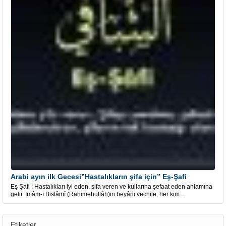
Arabi ayın ilk Gecesi”Hastalıkların şifa için” Eş-Şafi
Eş Şafi ; Hastalıkları iyi eden, şifa veren ve kullarına şefaat eden anlamına
gelir. İmâm-ı Bistâmî (Rahimehulláh)in beyânı vechile; her kim...
Etiketler