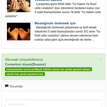
Çarşamba günü 6084 defa "Ya Hakim-Ya Rauf
celle celalühü" diye zikredenin tevbeleri kabul olur.
5 vakit Namazlardan sonra 78 defa "Ya Hakim celle
celalühü" ...
Mesleğinde ilerlemek için
Mesleğinde ilerlemek,yükselmek ve terfi etmek
isteyenler;5 vakit Namazlardan sonra 351 kere "Ya
Rafi celle celalühü" zikrine devam ederlerse hem
rızıkları artar,işleri açlır,mesleğinde de ilerler. ...
×
Okumak isteyebilirsiniz
Cumartesi duası(Duamız)
namazlardan sonra ya Macid zikriile sözün her yerde geçerli olması
sözün her yerde geçmesi için
Yorumlar