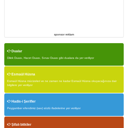
sponsor reklam
Dualar
Dilek Duası, Hacet Duası, Sınav Duası gibi dualara da yer veriliyor
Esmaül Hüsna
Esmaül Hüsna mücizeleri ve ne zaman ne kadar Esmaül Hüsna okuyacağınıza dair
bilgilere yer veriliyor
Hadis-i Şerifler
Peygamber efendimiz (sav) sözlü ifadelerine yer veriliyor
Şifalı bitkiler