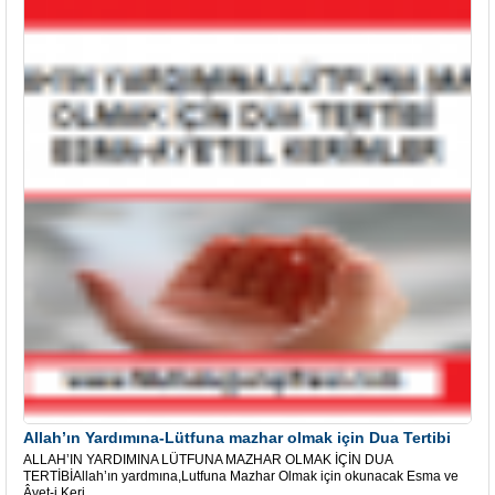
Allah’ın Yardımına-Lütfuna mazhar olmak için Dua Tertibi
ALLAH’IN YARDIMINA LÜTFUNA MAZHAR OLMAK İÇİN DUA
TERTİBİAllah’ın yardmına,Lutfuna Mazhar Olmak için okunacak Esma ve
Âyet-i Keri...