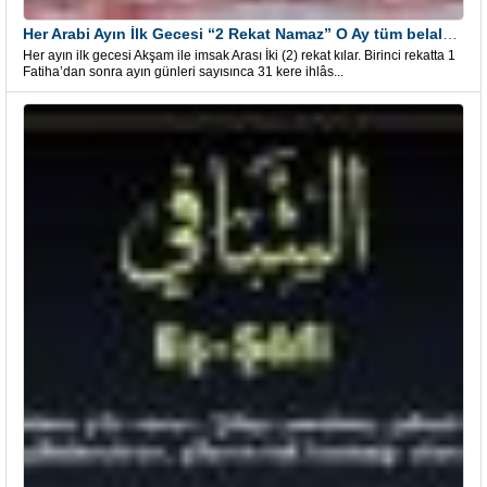
Her Arabi Ayın İlk Gecesi “2 Rekat Namaz” O Ay tüm belalardan kurtuluş
Her ayın ilk gecesi Akşam ile imsak Arası İki (2) rekat kılar. Birinci rekatta 1
Fatiha’dan sonra ayın günleri sayısınca 31 kere ihlâs...