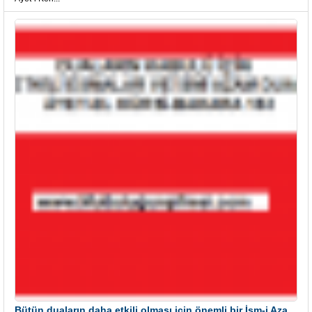
Bütün duaların daha etkili olması için önemli bir İsm-i Azam Dua Tertibi