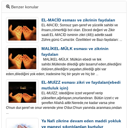
Benzer konular
EL-MACİD esması ve zikrinin faydaları
EL-MACİD; Sonsuz şan-şeref ve yücelik sahibi ve
ihsanı,cömertliği bol olan. Ebced değeri ve Zikir
saati:EL-MACİD isminin zikri (48)) adettir.saati
Zühre,günü Cuma'dır. Özellikleri ve Bazı faydaları: ...
MALİKEL-MÜLK esması ve zikrinin
faydaları
MALİKEL-MÜLK :Mülkün ebedi ve tek
sahibi.Mülkinde dilediği gibi tasarruf eden,dilediğini
öldüren,dilediğini yaşatan,dilediği gibi var
eden,dilediğini yok eden; iradesine hiç bir şeyin ve hiç bir ...
EL-MUİZZ esması zikri ve faydaları(ebedi
mutluluk için)
EL-MUİZZ; istediğine izzet veşeref verip
yükselten,ağırlayan,onurlandıran. Bütün izzet c ve
şerefler Allahâ aittir.Nerede,ne kadar varsa yine
O'nun dur.şeref ve onur verende yine O'dur.O'nun yanında aranması,ondan
...
Ya Nafi zikrine devam eden maddi yokluk
ve manevi sıkıntılardan kurtulur