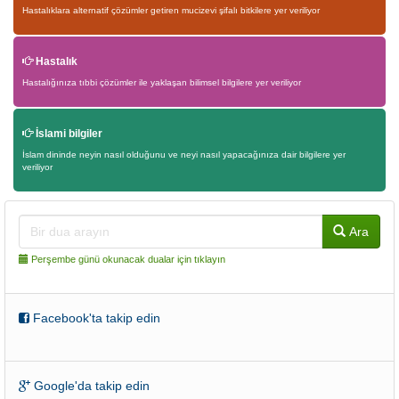
Hastalıklara alternatif çözümler getiren mucizevi şifalı bitkilere yer veriliyor
Hastalık
Hastalığınıza tıbbi çözümler ile yaklaşan bilimsel bilgilere yer veriliyor
İslami bilgiler
İslam dininde neyin nasıl olduğunu ve neyi nasıl yapacağınıza dair bilgilere yer
veriliyor
Ara
Perşembe günü okunacak dualar için tıklayın
Facebook'ta takip edin
Google'da takip edin