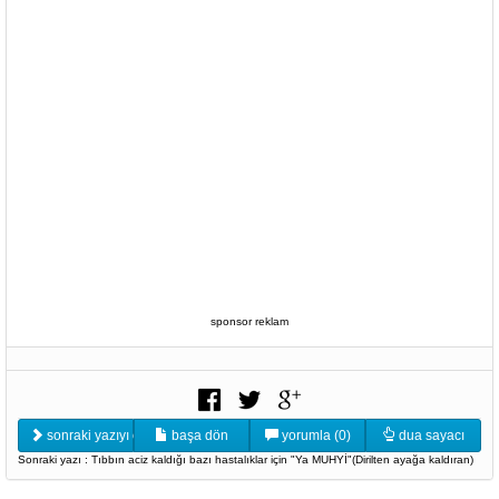
sponsor reklam
sonraki yazıyı oku
başa dön
yorumla (0)
dua sayacı
Sonraki yazı : Tıbbın aciz kaldığı bazı hastalıklar için "Ya MUHYİ"(Dirilten ayağa kaldıran)