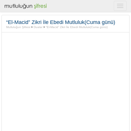
“El-Macid” Zikri İle Ebedi Mutluluk(Cuma günü)
Mutluluğun Şifresi
>
Dualar
>
“El-Macid” Zikri İle Ebedi Mutluluk(Cuma günü)