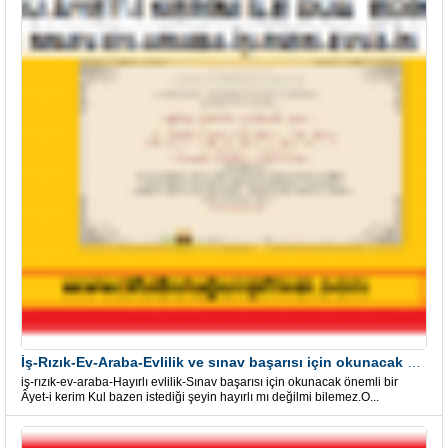
İş-Rızık-Ev-Araba-Evlilik ve sınav başarısı için okunacak Önemli bir Âyet
iş-rızık-ev-araba-Hayırlı evlilik-Sınav başarısı için okunacak önemli bir
Âyet-i kerim Kul bazen istediği şeyin hayırlı mı değilmi bilemez.O...