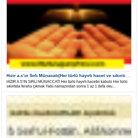
Hızır a.s’ın Sırlı Münacatı(Her türlü hayırlı hacet ve sıkıntı için)
HIZIR A.S’IN SIRLI MÜNACCATI Her türlü hayırlı hacetin kabulü Her türlü
sıkıntıda feraha çıkmak Yatsı namazından sonra 1 az 1 defa oku...