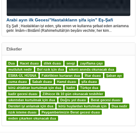
Arabi ayın ilk Gecesi”Hastalıkların şifa için” Eş-Şafi
Eş Şafi ; Hastalıkları iyi eden, şifa veren ve kullarına şefaat eden anlamına
gelir. İmâm-ı Bistâmî (Rahimehulláh)in beyânı vechile; her kim...
Etiketler
Dua
Hacet duası
dilek duası
sevgi
zayıflama çayı
mutluluk nedir
Bol rızık için dua
sıkıntı anında okunacak dua
ESMA-ÜL HÜSNA
Fakirlikten kurtaran dua
İftar duası
Şaban ayı
cuma duası
Sabah duası
Hamd duası
şifa duası
kötü ahlaktan kurtulmak için dua
kadın
Türkçe dua
kadir gecesi duası
Zilhicce ilk 10 gün okunacak tesbihler
sıkıntıdan kurtulmak için dua
Doğru yol duası
Berat gecesi duası
Dersleri iyi anlamak için dua
kötü huylardan kurtulmak için
Dua nedir
rızık isteme duası
Peygamberimizin Berat gecesi duası
evden çıkarken okunacak dua