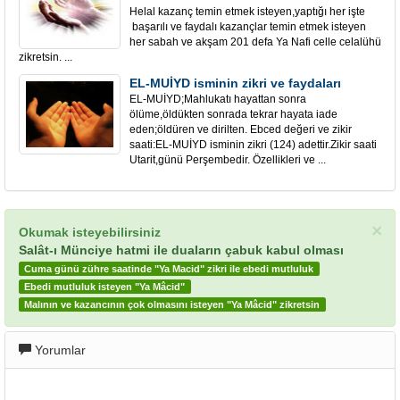
Helal kazanç temin etmek isteyen,yaptığı her işte
başarılı ve faydalı kazançlar temin etmek isteyen
her sabah ve akşam 201 defa Ya Nafi celle celalühü
zikretsin. ...
EL-MUİYD isminin zikri ve faydaları
EL-MUİYD;Mahlukatı hayattan sonra
ölüme,öldükten sonrada tekrar hayata iade
eden;öldüren ve dirilten. Ebced değeri ve zikir
saati:EL-MUİYD isminin zikri (124) adettir.Zikir saati
Utarit,günü Perşembedir. Özellikleri ve ...
×
Okumak isteyebilirsiniz
Salât-ı Münciye hatmi ile duaların çabuk kabul olması
Cuma günü zühre saatinde "Ya Macid" zikri ile ebedi mutluluk
Ebedi mutluluk isteyen "Ya Mâcid"
Malının ve kazancının çok olmasını isteyen "Ya Mâcid" zikretsin
Yorumlar