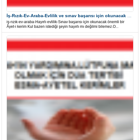
İş-Rızık-Ev-Araba-Evlilik ve sınav başarısı için okunacak Önemli bir Âyet
iş-rızık-ev-araba-Hayırlı evlilik-Sınav başarısı için okunacak önemli bir
Âyet-i kerim Kul bazen istediği şeyin hayırlı mı değilmi bilemez.O...