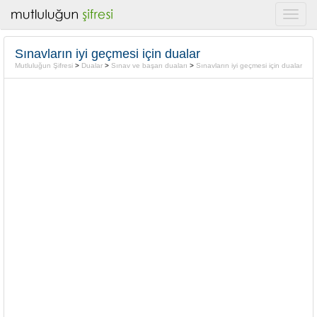
Sınavların iyi geçmesi için dualar
Mutluluğun Şifresi
>
Dualar
>
Sınav ve başarı duaları
>
Sınavların iyi geçmesi için dualar