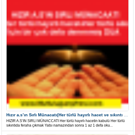
Hızır a.s’ın Sırlı Münacatı(Her türlü hayırlı hacet ve sıkıntı için)
HIZIR A.S’IN SIRLI MÜNACCATI Her türlü hayırlı hacetin kabulü Her türlü
sıkıntıda feraha çıkmak Yatsı namazından sonra 1 az 1 defa oku...