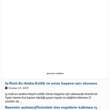
sponsor reklam
İş-Rızık-Ev-Araba-Evlilik ve sınav başarısı için okunacak Önemli bir Âyet
October 23, 2025
iş-rızık-ev-araba-Hayırlı evlilik-Sınav başarısı için okunacak önemli bir
Âyet-i kerim Kul bazen istediği şeyin hayırlı mı değilmi bilemez.O
yüzden du...
Basiretin açılması(Önündeki tüm engellerin kalkması için) Çok etkili Esmalar