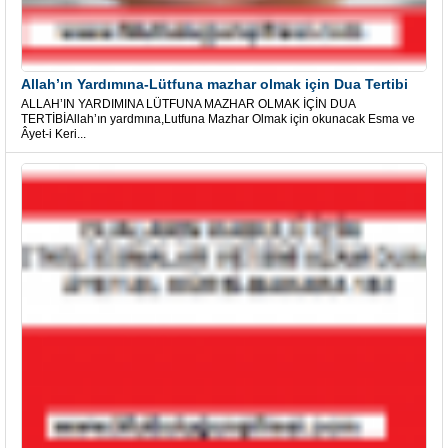
Allah’ın Yardımına-Lütfuna mazhar olmak için Dua Tertibi
ALLAH’IN YARDIMINA LÜTFUNA MAZHAR OLMAK İÇİN DUA
TERTİBİAllah’ın yardmına,Lutfuna Mazhar Olmak için okunacak Esma ve
Âyet-i Keri...