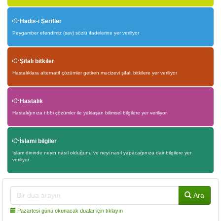
Hadis-i Şerifler
Peygamber efendimiz (sav) sözlü ifadelerine yer veriliyor
Şifalı bitkiler
Hastalıklara alternatif çözümler getiren mucizevi şifalı bitkilere yer veriliyor
Hastalık
Hastalığınıza tıbbi çözümler ile yaklaşan bilimsel bilgilere yer veriliyor
İslami bilgiler
İslam dininde neyin nasıl olduğunu ve neyi nasıl yapacağınıza dair bilgilere yer
veriliyor
Ara
Pazartesi günü okunacak dualar için tıklayın