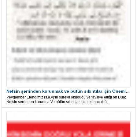
Nefsin şerrinden korunmak ve bütün sıkıntılar için Önemli bir Dua
Peygamber Efendimiz (s.a.v)’in sürekli okuduğu ve tavsiye ettiği bir Dua;
Nefsin şerrinden korunma.Ve bütün sıkıntılar için okunacak ö...