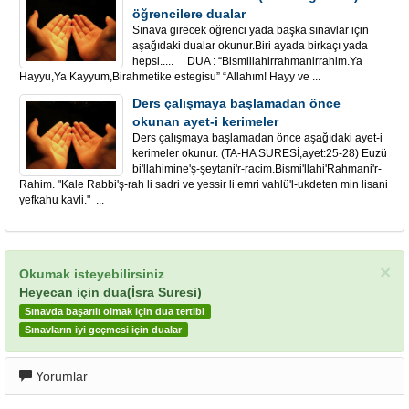
öğrencilere dualar
Sınava girecek öğrenci yada başka sınavlar için
aşağıdaki dualar okunur.Biri ayada birkaçı yada
hepsi..... DUA : “Bismillahirrahmanirrahim.Ya
Hayyu,Ya Kayyum,Birahmetike estegisu” “Allahım! Hayy ve ...
Ders çalışmaya başlamadan önce
okunan ayet-i kerimeler
Ders çalışmaya başlamadan önce aşağıdaki ayet-i
kerimeler okunur. (TA-HA SURESİ,ayet:25-28) Euzü
bi'llahimine'ş-şeytani'r-racim.Bismi'llahi'Rahmani'r-
Rahim. "Kale Rabbi'ş-rah li sadri ve yessir li emri vahlü'l-ukdeten min lisani
yefkahu kavli." ...
×
Okumak isteyebilirsiniz
Heyecan için dua(İsra Suresi)
Sınavda başarılı olmak için dua tertibi
Sınavların iyi geçmesi için dualar
Yorumlar