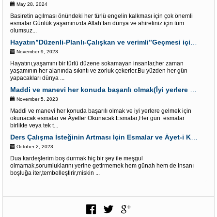
May 28, 2024
Basiretin açılması önündeki her türlü engelin kalkması için çok önemli
esmalar Günlük yaşamınızda Allah’tan dünya ve ahiretiniz için tüm
olumsuz...
Hayatın”Düzenli-Planlı-Çalışkan ve verimli”Geçmesi için Esmalar
November 9, 2023
Hayatını,yaşamını bir türlü düzene sokamayan insanlar,her zaman
yaşamının her alanında sıkıntı ve zorluk çekerler.Bu yüzden her gün
yapacakları dünya ...
Maddi ve manevi her konuda başarılı olmak(İyi yerlere gelmek için)Dua
November 5, 2023
Maddi ve manevi her konuda başarılı olmak ve iyi yerlere gelmek için
okunacak esmalar ve Âyetler Okunacak Esmalar;Her gün esmalar
birlikte veya tek t...
Ders Çalışma İsteğinin Artması İçin Esmalar ve Âyet-i Kerim
October 2, 2023
Dua kardeşlerim boş durmak hiç bir şey ile meşgul
olmamak,sorumluklarını yerine getirmemek hem günah hem de insanı
boşluğa iter,tembelleştirir,miskin ...