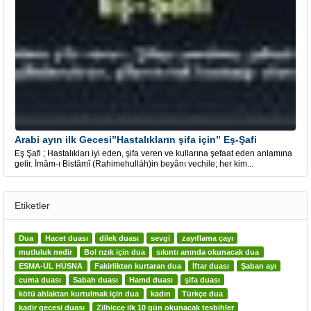
Arabi ayın ilk Gecesi”Hastalıkların şifa için” Eş-Şafi
Eş Şafi ; Hastalıkları iyi eden, şifa veren ve kullarına şefaat eden anlamına
gelir. İmâm-ı Bistâmî (Rahimehulláh)in beyânı vechile; her kim...
Etiketler
Dua
Hacet duası
dilek duası
sevgi
zayıflama çayı
mutluluk nedir
Bol rızık için dua
sıkıntı anında okunacak dua
ESMA-ÜL HÜSNA
Fakirlikten kurtaran dua
İftar duası
Şaban ayı
cuma duası
Sabah duası
Hamd duası
şifa duası
kötü ahlaktan kurtulmak için dua
kadın
Türkçe dua
kadir gecesi duası
Zilhicce ilk 10 gün okunacak tesbihler