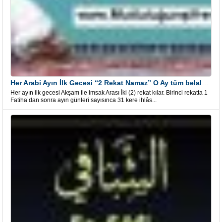
Her Arabi Ayın İlk Gecesi “2 Rekat Namaz” O Ay tüm belalardan kurtuluş
Her ayın ilk gecesi Akşam ile imsak Arası İki (2) rekat kılar. Birinci rekatta 1
Fatiha’dan sonra ayın günleri sayısınca 31 kere ihlâs...