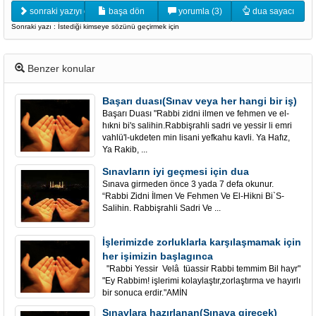
sonraki yazıyı oku
başa dön
yorumla (3)
dua sayacı
Sonraki yazı : İstediği kimseye sözünü geçirmek için
Benzer konular
Başarı duası(Sınav veya her hangi bir iş)
Başarı Duası "Rabbi zidni ilmen ve fehmen ve el-
hıkni bi's salihin.Rabbişrahli sadri ve yessir li emri
vahlü'l-ukdeten min lisani yefkahu kavli. Ya Hafız,
Ya Rakib, ...
Sınavların iyi geçmesi için dua
Sınava girmeden önce 3 yada 7 defa okunur.
“Rabbi Zidni İlmen Ve Fehmen Ve El-Hikni Bi`S-
Salihin. Rabbişrahli Sadri Ve ...
İşlerimizde zorluklarla karşılaşmamak için
her işimizin başlagınca
"Rabbi Yessir Velâ tüassir Rabbi temmim Bil hayr"
"Ey Rabbim! işlerimi kolaylaştır,zorlaştırma ve hayırlı
bir sonuca erdir."AMİN
Sınavlara hazırlanan(Sınava girecek)