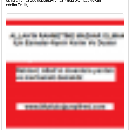
esmaları en az 100 defa,duayı en az 7 defa okumaya devam
edelim.Evlilik,...