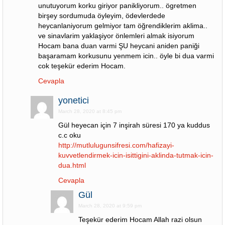
unutuyorum korku giriyor panikliyorum.. ögretmen
birşey sordumuda öyleyim, ödevlerdede
heycanlaniyorum gelmiyor tam öğrendiklerim aklima..
ve sinavlarim yaklaşiyor önlemleri almak isiyorum
Hocam bana duan varmi ŞU heycani aniden paniği
başaramam korkusunu yenmem icin.. öyle bi dua varmi
cok teşekür ederim Hocam.
Cevapla
yonetici
March 28, 2020 at 8:45 pm
Gül heyecan için 7 inşirah süresi 170 ya kuddus
c.c oku
http://mutlulugunsifresi.com/hafizayi-
kuvvetlendirmek-icin-isittigini-aklinda-tutmak-icin-
dua.html
Cevapla
Gül
March 28, 2020 at 9:59 pm
Teşekür ederim Hocam Allah razi olsun