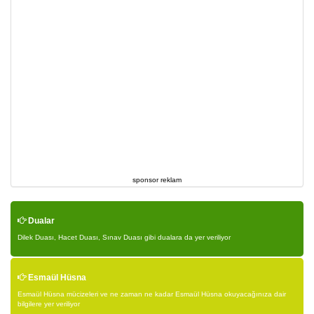
sponsor reklam
Dualar
Dilek Duası, Hacet Duası, Sınav Duası gibi dualara da yer veriliyor
Esmaül Hüsna
Esmaül Hüsna mücizeleri ve ne zaman ne kadar Esmaül Hüsna okuyacağınıza dair
bilgilere yer veriliyor