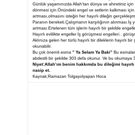
Günlük yaşamınızda Allah’tan dünya ve ahiretiniz için
dönmesi için.Önündeki engel ve setlerin kalkması içi
artması,olmasını isteğin her hayırlı dileğin gerçekleşme
Paranın bereketi.Çalışmanın karşılığının alınması.İş 
artması.Ertelenen tüm işlerin hayırlı bir şekilde engell
Hayırlı evlilikte engeller.İş görüşmesi engelleri.. gör
Aklınıza gelen her türlü hayırlı bir dileklerin hayırlı bir
okunabilir.
Bu çok önemli esma
” Ya Selam Ya Baki”
Bu esmalar 
abdestli bir şekilde 303 defa okunur. Ve bu okumaya 
Niyet:Allah’ım benim hakkımda bu dileğimi hayırlı 
nasip et.
Kaynak;Ramazan Tolgayolyapan Hoca