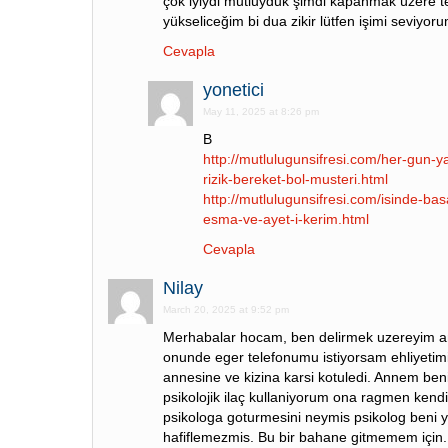
çok iyiydi mutluyduk şimdi kapanmak üzere t
yükseliceğim bi dua zikir lütfen işimi seviyor
Cevapla
yonetici
May 11, 2025 at 8:26 pm
B
http://mutlulugunsifresi.com/her-gun-ya-
rizik-bereket-bol-musteri.html
http://mutlulugunsifresi.com/isinde-bas
esma-ve-ayet-i-kerim.html
Cevapla
Nilay
March 20, 2025 at 9:52 pm
Merhabalar hocam, ben delirmek uzereyim an
onunde eger telefonumu istiyorsam ehliyetim
annesine ve kizina karsi kotuledi. Annem beni
psikolojik ilaç kullaniyorum ona ragmen ken
psikologa goturmesini neymis psikolog beni yon
hafiflemezmis. Bu bir bahane gitmemem için.