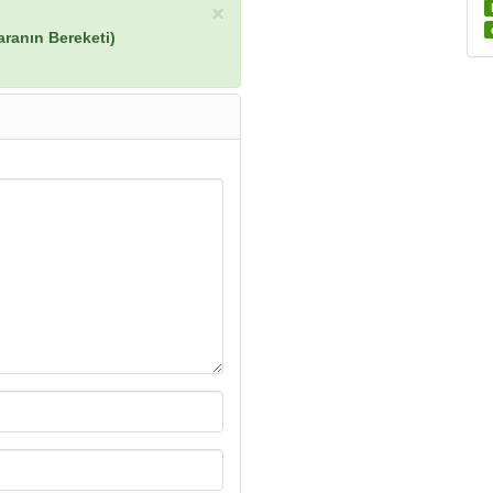
×
ranın Bereketi)