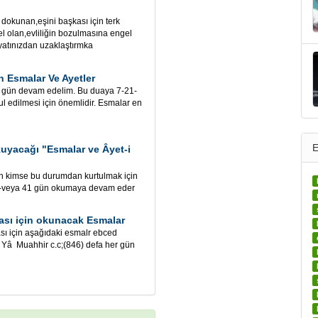
 dokunan,eşini başkası için terk
 olan,evliliğin bozulmasına engel
yatınızdan uzaklaştırmka
 Esmalar Ve Ayetler
r gün devam edelim. Bu duaya 7-21-
 edilmesi için önemlidir. Esmalar en
E
uyacağı "Esmalar ve Âyet-i
an kimse bu durumdan kurtulmak için
21-veya 41 gün okumaya devam eder
ması için okunacak Esmalar
ası için aşağıdaki esmalr ebced
 Yâ Muahhir c.c;(846) defa her gün