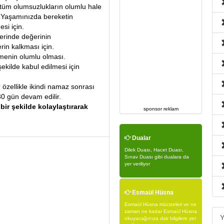
 tüm olumsuzlukların olumlu hale
n.Yaşamınızda bereketin
si için.
yerinde değerinin
erin kalkması için.
üşmenin olumlu olması.
 şekilde kabul edilmesi için
özellikle ikindi namaz sonrası
30 gün devam edilir.
bir şekilde kolaylaştırarak
sponsor reklam
Dualar
Dilek Duası, Hacet Duası,
Sınav Duası gibi dualara da
yer veriliyor
Esmaül Hüsna
Esmaül Hüsna mücizeleri ve ne
zaman ne kadar Esmaül Hüsna
Y
okuyacağınıza dair bilgilere yer