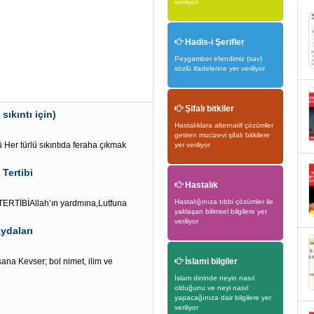
veriliyor
Hadis-i Şerifler
Peygamber efendimiz (sav)
sözlü ifadelerine yer veriliyor
Şifalı bitkiler
sıkıntı için)
Hastalıklara alternatif çözümler
getiren mucizevi şifalı bitkilere
Her türlü sıkıntıda feraha çıkmak
yer veriliyor
Tertibi
Hastalık
Hastalığınıza tıbbi çözümler ile
TİBİAllah’ın yardmına,Lutfuna
yaklaşan bilimsel bilgilere yer
veriliyor
ydaları
ana Kevser; bol nimet, ilim ve
İslami bilgiler
İslam dininde neyin nasıl
olduğunu ve neyi nasıl
yapacağınıza dair bilgilere yer
veriliyor