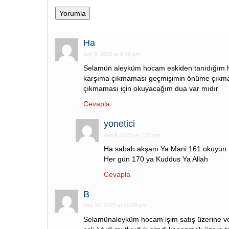
Ha
July 8, 2025 at 6:46 pm
Selamün aleyküm hocam eskiden tanıdığım h
karşıma çıkmaması geçmişimin önüme çıkma
çıkmaması için okuyacağım dua var mıdır
Cevapla
yonetici
July 8, 2025 at 7:27 pm
Ha sabah akşam Ya Mani 161 okuyun
Her gün 170 ya Kuddus Ya Allah
Cevapla
B
May 10, 2025 at 10:26 pm
Selamünaleyküm hocam işim satış üzerine ve