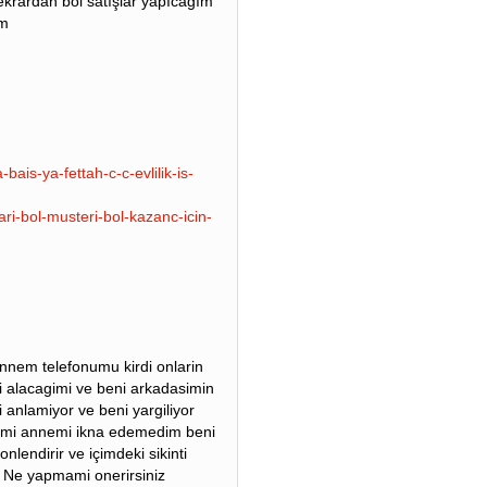
ekrardan bol satışlar yapıcağım
um
bais-ya-fettah-c-c-evlilik-is-
ari-bol-musteri-bol-kazanc-icin-
nem telefonumu kirdi onlarin
i alacagimi ve beni arkadasimin
 anlamiyor ve beni yargiliyor
dimi annemi ikna edemedim beni
lendirir ve içimdeki sikinti
 Ne yapmami onerirsiniz