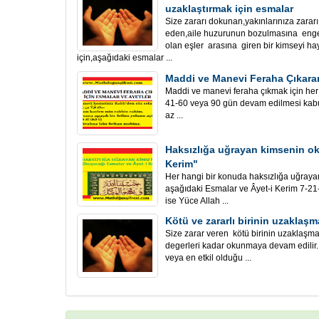
uzaklaştırmak için esmalar
Size zararı dokunan,yakınlarınıza zararı
eden,aile huzurunun bozulmasına engel
olan eşler arasına giren bir kimseyi ha
için,aşağıdaki esmalar ...
Maddi ve Manevi Feraha Çıkaran
Maddi ve manevi feraha çıkmak için he
41-60 veya 90 gün devam edilmesi kabul
az ...
Haksızlığa uğrayan kimsenin ok
Kerim"
Her hangi bir konuda haksızlığa uğray
aşağıdaki Esmalar ve Âyet-i Kerim 7-
ise Yüce Allah ...
Kötü ve zararlı birinin uzaklaş
Size zarar veren kötü birinin uzaklaşm
degerleri kadar okunmaya devam edilir.
veya en etkil olduğu ...