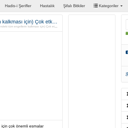
Hadis-i Şerifler
Hastalık
Şifalı Bitkiler
Kategoriler
Basiretin açılması(Önündeki tüm engellerin kalkması için) Çok etkili Esmalar
i tüm engellerin kalkması için) Çok etkili Esmalar
ı için çok önemli esmalar