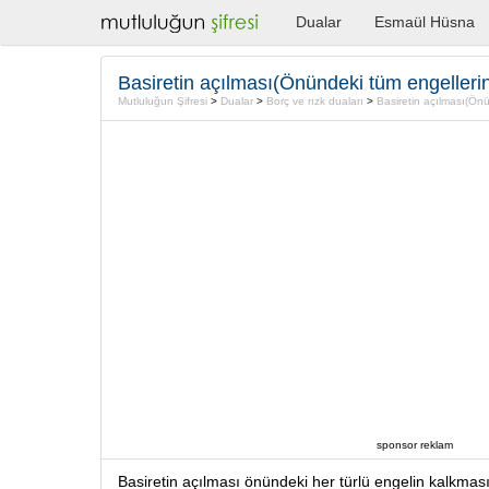
Dualar
Esmaül Hüsna
Mutluluğun Şifresi
>
Dualar
>
Borç ve rızk duaları
>
Basiretin açılması(Önündek
sponsor reklam
Basiretin açılması önündeki her türlü engelin kalkmas