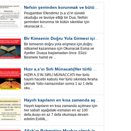
Nefsin şerrinden korunmak ve bütün sıkıntılar için Önemli bir Dua
Peygamber Efendimiz (s.a.v)’in sürekli
okuduğu ve tavsiye ettiği bir Dua; Nefsin
şerrinden korunma.Ve bütün sıkıntılar için
okunacak ö...
Bir Kimsenin Doğru Yola Girmesi için ” Esma ve Âyetler”
Bir kimsenin doğru yola erişmesi için,doğru
istikamet kazanması için Okunacak Esma ve
Ayetler. Duaya başlamadan önce Eûzü
Besmele hamd ve ...
Hızır a.s’ın Sırlı Münacatı(Her türlü hayırlı hacet ve sıkıntı için)
HIZIR A.S’IN SIRLI MÜNACCATI Her türlü
hayırlı hacetin kabulü Her türlü sıkıntıda feraha
çıkmak Yatsı namazından sonra 1 az 1 defa
oku...
Hayırlı kapıların en kısa zamanda açılması için Esmalar ve Dua
Hayırlı kapıların en kısa zamanda açılması için
her sabah aşağıdaki esmaları en az 100
defa,duayı en az 7 defa okumaya devam
edelim.Evlilik,...
Allah’ın Rahmetine Mazhar olmak için ” Esmalar-Ayet ve Dualar”