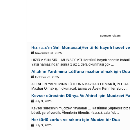
sponsor reklam
Hızır a.s’ın Sırlı Münacatı(Her türlü hayırlı hacet ve 
November 23, 2025
HIZIR A.S’IN SIRLI MÜNACCATI Her türlü hayırlı hacetin kabulü 
Yatsı namazından sonra 1 az 1 defa okunması çok ...
Allah’ın Yardımına-Lütfuna mazhar olmak için Dua 
October 22, 2025
ALLAH’IN YARDIMINA LÜTFUNA MAZHAR OLMAK İÇİN DUA TER
Mazhar Olmak için okunacak Esma ve Âyet-i Kerimler Bu du...
Kevser süresinin Dünya Ve Ahiret için Mucizevi Fa
July 3, 2025
Kevser süresinin mucizevi faydaları 1. Rasûlüm! Şüphesiz biz s
büyük şeref verdik. Âlemlerin Efendisi (s.a.s.), asla “eb...
Her türlü zorluk ve sıkıntı için Mucize bir Dua
July 3, 2025