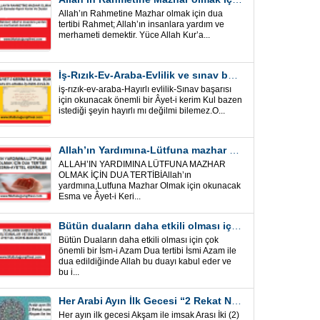
Allah’ın Rahmetine Mazhar olmak için dua
tertibi Rahmet; Allah’ın insanlara yardım ve
merhameti demektir. Yüce Allah Kur’a...
İş-Rızık-Ev-Araba-Evlilik ve sınav başarısı için okunacak Önemli bir Âyet
iş-rızık-ev-araba-Hayırlı evlilik-Sınav başarısı
için okunacak önemli bir Âyet-i kerim Kul bazen
istediği şeyin hayırlı mı değilmi bilemez.O...
Allah’ın Yardımına-Lütfuna mazhar olmak için Dua Tertibi
ALLAH’IN YARDIMINA LÜTFUNA MAZHAR
OLMAK İÇİN DUA TERTİBİAllah’ın
yardmına,Lutfuna Mazhar Olmak için okunacak
Esma ve Âyet-i Keri...
Bütün duaların daha etkili olması için önemli bir İsm-i Azam Dua Tertibi
Bütün Duaların daha etkili olması için çok
önemli bir İsm-i Azam Dua tertibi İsmi Azam ile
dua edildiğinde Allah bu duayı kabul eder ve
bu i...
Her Arabi Ayın İlk Gecesi “2 Rekat Namaz” O Ay tüm belalardan kurtuluş
Her ayın ilk gecesi Akşam ile imsak Arası İki (2)