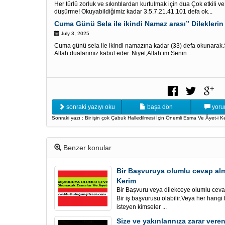
Her türlü zorluk ve sıkıntılardan kurtulmak için dua Çok etkili v
düşürme! Okuyabildiğimiz kadar 3.5.7.21.41.101 defa ok...
Cuma Günü Sela ile ikindi Namaz arası” Dileklerin 
July 3, 2025
Cuma günü sela ile ikindi namazına kadar (33) defa okunarak.Şö
Allah dualarımız kabul eder. Niyet;Allah’ım Senin...
sonraki yazıyı oku
başa dön
yoru
Sonraki yazı : Bir işin çok Çabuk Halledilmesi İçin Önemli Esma Ve Âyet-i K
Benzer konular
Bir Başvuruya olumlu cevap alm
Kerim
Bir Başvuru veya dilekceye olumlu ceva
Bir iş başvurusu olabilir.Veya her hang
isteyen kimseler ...
Size ve yakınlarınıza zarar vere