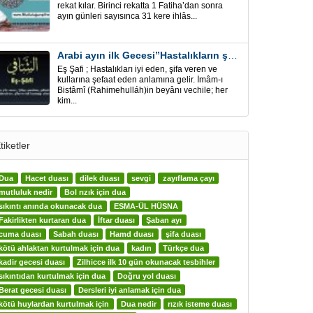
rekat kılar. Birinci rekatta 1 Fatiha’dan sonra
ayın günleri sayısınca 31 kere ihlâs...
Arabi ayın ilk Gecesi”Hastalıkların şifa için” Eş-Şafi
Eş Şafi ; Hastalıkları iyi eden, şifa veren ve
kullarına şefaat eden anlamına gelir. İmâm-ı
Bistâmî (Rahimehulláh)in beyânı vechile; her
kim...
tiketler
Dua
Hacet duası
dilek duası
sevgi
zayıflama çayı
mutluluk nedir
Bol rızık için dua
sıkıntı anında okunacak dua
ESMA-ÜL HÜSNA
Fakirlikten kurtaran dua
İftar duası
Şaban ayı
cuma duası
Sabah duası
Hamd duası
şifa duası
kötü ahlaktan kurtulmak için dua
kadın
Türkçe dua
kadir gecesi duası
Zilhicce ilk 10 gün okunacak tesbihler
sıkıntıdan kurtulmak için dua
Doğru yol duası
Berat gecesi duası
Dersleri iyi anlamak için dua
kötü huylardan kurtulmak için
Dua nedir
rızık isteme duası