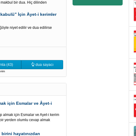
e makbul bir dua. Hiç dilinden
kabulü” İçin Âyet-i kerimler
yle niyet edilir ve dua edilirse
mla (43)
dua sayacı
erim
ak için Esmalar ve Âyet-i
p almak için Esmalar ve Ayet-i kerim
i bir yerden olumlu cevap almak
n birini hayatınızdan