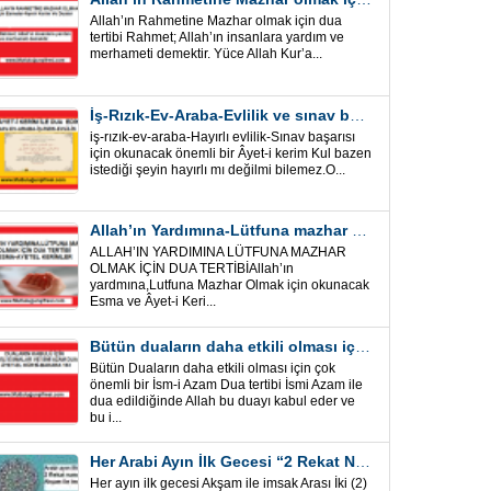
Allah’ın Rahmetine Mazhar olmak için dua
tertibi Rahmet; Allah’ın insanlara yardım ve
merhameti demektir. Yüce Allah Kur’a...
İş-Rızık-Ev-Araba-Evlilik ve sınav başarısı için okunacak Önemli bir Âyet
iş-rızık-ev-araba-Hayırlı evlilik-Sınav başarısı
için okunacak önemli bir Âyet-i kerim Kul bazen
istediği şeyin hayırlı mı değilmi bilemez.O...
Allah’ın Yardımına-Lütfuna mazhar olmak için Dua Tertibi
ALLAH’IN YARDIMINA LÜTFUNA MAZHAR
OLMAK İÇİN DUA TERTİBİAllah’ın
yardmına,Lutfuna Mazhar Olmak için okunacak
Esma ve Âyet-i Keri...
Bütün duaların daha etkili olması için önemli bir İsm-i Azam Dua Tertibi
Bütün Duaların daha etkili olması için çok
önemli bir İsm-i Azam Dua tertibi İsmi Azam ile
dua edildiğinde Allah bu duayı kabul eder ve
bu i...
Her Arabi Ayın İlk Gecesi “2 Rekat Namaz” O Ay tüm belalardan kurtuluş
Her ayın ilk gecesi Akşam ile imsak Arası İki (2)