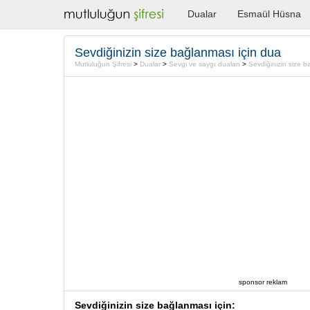
Dualar
Esmaül Hüsna
Sevdiğinizin size bağlanması için dua
Mutluluğun Şifresi
>
Dualar
>
Sevgi ve saygı duaları
>
Sevdiğinizin size b
sponsor reklam
Sevdiğinizin size bağlanması için: