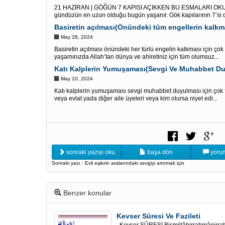
21 HAZİRAN | GÖĞÜN 7 KAPISI AÇIKKEN BU ESMALARI OKU 
gündüzün en uzun olduğu bugün yaşanır. Gök kapılarının 7’si de
Basiretin açılması(Önündeki tüm engellerin kalkma
May 28, 2024
Basiretin açılması önündeki her türlü engelin kalkması için ço
yaşamınızda Allah’tan dünya ve ahiretiniz için tüm olumsuz...
Katı Kalplerin Yumuşaması(Sevgi Ve Muhabbet Du
May 10, 2024
Katı kalplerin yumuşaması sevgi muhabbet duyulması için çok
veya evlat yada diğer aile üyeleri veya kim olursa niyet edi...
sonraki yazıyı oku
başa dön
yorum
Sonraki yazı : Evli eşlerin aralarındaki sevgiyi artırmak için
Benzer konular
Kevser Süresi Ve Fazileti