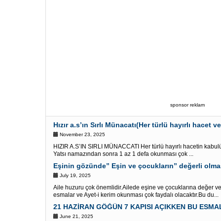
sponsor reklam
Hızır a.s’ın Sırlı Münacatı(Her türlü hayırlı hacet ve 
November 23, 2025
HIZIR A.S’IN SIRLI MÜNACCATI Her türlü hayırlı hacetin kabulü 
Yatsı namazından sonra 1 az 1 defa okunması çok ...
July 19, 2025
Aile huzuru çok önemlidir.Ailede eşine ve çocuklarına değer v
esmalar ve Ayet-i kerim okunması çok faydalı olacaktır.Bu du...
June 21, 2025