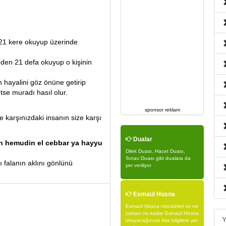
 21 kere okuyup üzerinde
den 21 defa okuyup o kişinin
n hayalini göz önüne getirip
se muradı hasıl olur.
sponsor reklam
 karşınızdaki insanın size karşı
Dualar
un hemudin el cebbar ya hayyu
Dilek Duası, Hacet Duası,
Sınav Duası gibi dualara da
 falanın aklını gönlünü
yer veriliyor
Esmaül Hüsna
Esmaül Hüsna mücizeleri ve ne
zaman ne kadar Esmaül Hüsna
Y
okuyacağınıza dair bilgilere yer