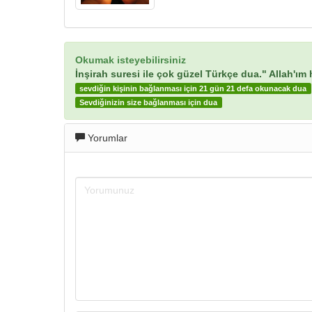
Okumak isteyebilirsiniz
İnşirah suresi ile çok güzel Türkçe dua." Allah'ım
sevdiğin kişinin bağlanması için 21 gün 21 defa okunacak dua
Sevdiğinizin size bağlanması için dua
Yorumlar