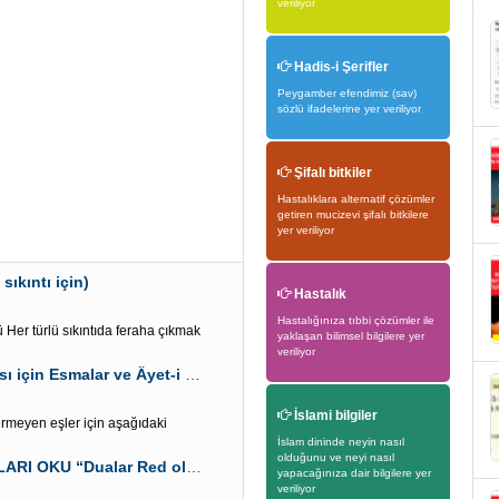
veriliyor
Hadis-i Şerifler
Peygamber efendimiz (sav)
sözlü ifadelerine yer veriliyor
Şifalı bitkiler
Hastalıklara alternatif çözümler
getiren mucizevi şifalı bitkilere
yer veriliyor
sıkıntı için)
Hastalık
Hastalığınıza tıbbi çözümler ile
Her türlü sıkıntıda feraha çıkmak
yaklaşan bilimsel bilgilere yer
veriliyor
Eşinin gözünde” Eşin ve çocukların” değerli olması için Esmalar ve Âyet-i Kerim
İslami bilgiler
ermeyen eşler için aşağıdaki
İslam dininde neyin nasıl
olduğunu ve neyi nasıl
21 HAZİRAN GÖĞÜN 7 KAPISI AÇIKKEN BU ESMALARI OKU “Dualar Red olunmaz”
yapacağınıza dair bilgilere yer
veriliyor