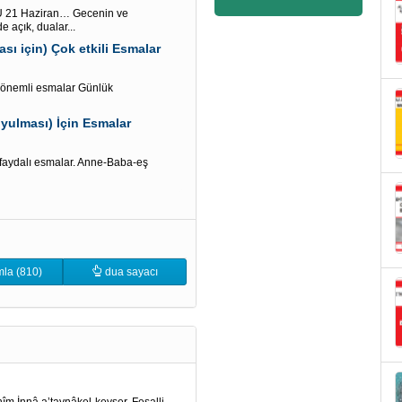
21 Haziran… Gecenin ve
 açık, dualar...
sı için) Çok etkili Esmalar
k önemli esmalar Günlük
yulması) İçin Esmalar
 faydalı esmalar. Anne-Baba-eş
la (810)
dua sayacı