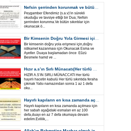
Nefsin şerrinden korunmak ve bütün sıkıntılar için Önemli bir Dua
Peygamber Efendimiz (s.a.v)’in sürekli
okuduğu ve tavsiye ettiği bir Dua; Nefsin
şerrinden korunma.Ve bütün sıkıntılar için
okunacak ö...
Bir Kimsenin Doğru Yola Girmesi için ” Esma ve Âyetler”
Bir kimsenin doğru yola erişmesi için,doğru
istikamet kazanması için Okunacak Esma ve
Ayetler. Duaya başlamadan önce Eûzü
Besmele hamd ve ...
Hızır a.s’ın Sırlı Münacatı(Her türlü hayırlı hacet ve sıkıntı için)
HIZIR A.S’IN SIRLI MÜNACCATI Her türlü
hayırlı hacetin kabulü Her türlü sıkıntıda feraha
çıkmak Yatsı namazından sonra 1 az 1 defa
oku...
Hayırlı kapıların en kısa zamanda açılması için Esmalar ve Dua
Hayırlı kapıların en kısa zamanda açılması için
her sabah aşağıdaki esmaları en az 100
defa,duayı en az 7 defa okumaya devam
edelim.Evlilik,...
Allah’ın Rahmetine Mazhar olmak için ” Esmalar-Ayet ve Dualar”