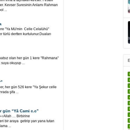
m İnnâ a’taynâkel-kevser. Fesalli
bter. Kevser Suresinin Anlamı Rahman
l ...
a
"Ya Mü'min Celle Celalühü"
türlü dertten kurtulunur.Duaları
sız olan her gün 1 kere "Rahmana"
E
suya okuyup ...
r"
her gün 526 kere "Ya Şekur celle
rada şifa ...
r gün “Yâ Cami c.c”
-ı Allah … Birbirine
i bir araya getirip yan yana tutan
lama ...