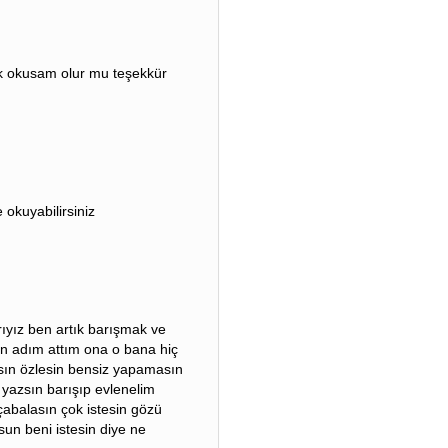
k okusam olur mu teşekkür
 okuyabilirsiniz
ıyız ben artık barışmak ve
ben adım attım ona o bana hiç
sın özlesin bensiz yapamasın
a yazsın barışıp evlenelim
çabalasın çok istesin gözü
un beni istesin diye ne