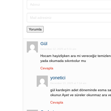
Gül
December 12, 2025 at 5:11 pm
Hocam hayizliyken ara mi vereceğiz temizle
yada okumada sıkıntıolur mu
Cevapla
yonetici
December 13, 2025 at 7:14 am
gül kardeşim adet döneminde esma sala
okunur.Ayet ve süreler okunmaz ara ver
Cevapla