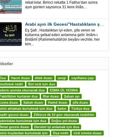
rekat kılar. Birinci rekatta 1 Fatiha’dan sonra
ayın günleri sayısınca 31 kere ihlâs...
Arabi ayın ilk Gecesi”Hastalıkların şifa için” Eş-Şafi
Eş Şafi ; Hastalıkları iyi eden, şifa veren ve
kullarına şefaat eden anlamına gelir. İmâm-ı
Bistâmî (Rahimehulláh)in beyânı vechile; her
kim...
tiketler
Dua
Hacet duası
dilek duası
sevgi
zayıflama çayı
mutluluk nedir
Bol rızık için dua
sıkıntı anında okunacak dua
ESMA-ÜL HÜSNA
Fakirlikten kurtaran dua
İftar duası
Şaban ayı
cuma duası
Sabah duası
Hamd duası
şifa duası
kötü ahlaktan kurtulmak için dua
kadın
Türkçe dua
kadir gecesi duası
Zilhicce ilk 10 gün okunacak tesbihler
sıkıntıdan kurtulmak için dua
Doğru yol duası
Berat gecesi duası
Dersleri iyi anlamak için dua
kötü huylardan kurtulmak için
Dua nedir
rızık isteme duası