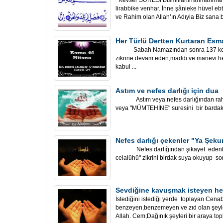
Kevser SÛRESİ Bismillâhirrahmânirrahî
lirabbike venhar. İnne şânieke hüvel e
ve Rahim olan Allah’ın Adıyla Biz sana bo
Her Türlü Dertten Kurtaran Esm
Sabah Namazından sonra 137 kere 
zikrine devam eden,maddi ve manevi her 
kabul ...
Astım ve nefes darlığı için dua
Astım veya nefes darlığından rahat
veya "MÜMTEHİNE" suresini bir bardak 
Nefes darlığı çekenler "Ya Şeku
Nefes darlığından şikayet edenler, 
celalühü" zikrini birdak suya okuyup son
Sevdiğine kavuşmak isteyen he
İstediğini istediği yerde toplayan Cenab
benzeyen,benzemeyen ve zıd olan şeyler
Allah. Cem;Dağınık şeyleri bir araya top