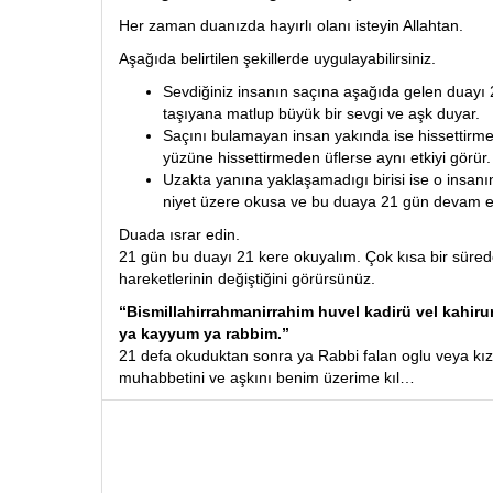
Her zaman duanızda hayırlı olanı isteyin Allahtan.
Aşağıda belirtilen şekillerde uygulayabilirsiniz.
Sevdiğiniz insanın saçına aşağıda gelen duayı
taşıyana matlup büyük bir sevgi ve aşk duyar.
Saçını bulamayan insan yakında ise hissettirme
yüzüne hissettirmeden üflerse aynı etkiyi görür.
Uzakta yanına yaklaşamadıgı birisi ise o insanı
niyet üzere okusa ve bu duaya 21 gün devam et
Duada ısrar edin.
21 gün bu duayı 21 kere okuyalım. Çok kısa bir sürede
hareketlerinin değiştiğini görürsünüz.
“Bismillahirrahmanirrahim huvel kadirü vel kahir
ya kayyum ya rabbim.”
21 defa okuduktan sonra ya Rabbi falan oglu veya kızı
muhabbetini ve aşkını benim üzerime kıl…