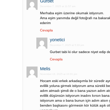
Gurbet
December 7, 2025 at 11:57 am
Merhaba eşim üzerine okumak istiyorum.
Ama eşim yanımda değil fotoğrafı na bakara
ederim
Cevapla
yonetici
December 7, 2025 at 5:33 pm
Gurbet tabi ki olur sadece niyet edip de
Cevapla
Melis
November 13, 2025 at 10:31 pm
Hocam eski erkek arkadaşımla bir süredir ayr
evlilik yoluna girmek istiyorum ama sürekli 
adım atmadı şimdi de o bana yazsın adım at
evlilik düşünsün istiyorum inadını kırsın ban
istiyorum ama o bana bunun için adım atsın 
benden başkasını görmesin kör kütük aşık ols