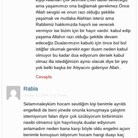
ama yaşamımızı ona bağlamak gerekmez.Önce
Allah sevgisi ve onun razı olduğu şekilde
yaşamak ve mutlaka Alahtan isteriz ama
Rabbimiz hakkımızda hayırlı ise verecek
vermiyor ise bizim için bir hayır vardır. kabul edip
yaşama Allahın razı olduğu şekilde devam
edeceğiz.Dualarımızın kabulü için önce bol bol
istiğfar okumak gerekir.eger duam neden kabul
olmuyor bu kadar dua ediyorum dersek kabul
olmaz illa istediğimizin aynsı olacak diye bir şey
yok belki başka bir ihtiyacını gideriyor Allah..
Cevapla
Rabia
October 11, 2024 at 11:16 am
Selamınaleyküm hocam sevdiğim kişi benimle ayrıldı
engelledi de beni yinede onunla konuşmaya çalıştım
istemiyorum falan diyor çok üzülüyorum birbirimizin
nasibi olmamız için hayırlısıyla dualar ediyorum
anlamadım neden bana karşı böyle oldu engelini açsın
benimle konuşsun istiyorum hocam hangi duayı kaç