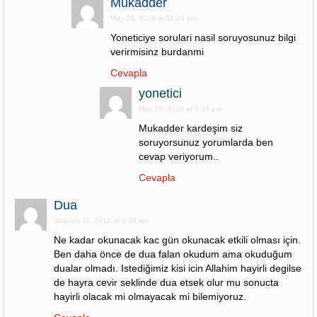
Mukadder
May 28, 2018 at 11:24 pm
Yoneticiye sorulari nasil soruyosunuz bilgi
verirmisinz burdanmi
Cevapla
yonetici
May 29, 2018 at 7:38 pm
Mukadder kardeşim siz
soruyorsunuz yorumlarda ben
cevap veriyorum..
Cevapla
Dua
January 11, 2018 at 1:38 am
Ne kadar okunacak kac gün okunacak etkili olması için.
Ben daha önce de dua falan okudum ama okuduğum
dualar olmadı. Istediğimiz kisi icin Allahim hayirli degilse
de hayra cevir seklinde dua etsek olur mu sonucta
hayirli olacak mi olmayacak mi bilemiyoruz.