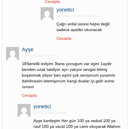
Cevapla
yonetici
December 13, 2023 at 12:38 pm
Çağrı enfal süresi hepsi değil
sadece ayetler okunacak
Cevapla
Ayşe
June 1, 2023 at 7:55 am
18Senelik evliyim 3tane çocugum var eşim 1aydir
benden uzak takiliyor ayrı yatıyor sevgisi bitmiş
boşanmak istiyor ben eşimi çok seviyorum yuvamin
dahilmasini istemiyorum hangi dualar iyi gelir evine
ısınsın
Cevapla
yonetici
June 1, 2023 at 6:49 pm
Ayşe kardeşim Her gün 100 ya vedud 100 ya
rauf 100 ya vacid 100 ya cami okuyarak Allahım