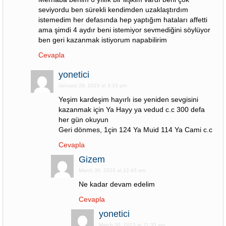
seviyordu ben sürekli kendimden uzaklaştırdım
istemedim her defasında hep yaptığım hataları affetti
ama şimdi 4 aydır beni istemiyor sevmediğini söylüyor
ben geri kazanmak istiyorum napabilirim
Cevapla
yonetici
January 29, 2023 at 3:15 pm
Yeşim kardeşim hayırlı ise yeniden sevgisini
kazanmak için Ya Hayy ya vedud c.c 300 defa
her gün okuyun
Geri dönmes, 1çin 124 Ya Muid 114 Ya Cami c.c
Cevapla
Gizem
March 30, 2023 at 12:43 am
Ne kadar devam edelim
Cevapla
yonetici
March 30, 2023 at 11:35 am