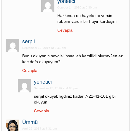
yonetici
October 14, 2016 at 6:30 pm
Hakkında en hayırlısını versin
rabbim vardır bir hayır kardeşim
Cevapla
serpil
September 13, 2016 at 3:41 pm
Bunu okuyanin sevgisi insaallah karsilikli olurmy?en az
kac defa okuyuyum?
Cevapla
yonetici
September 13, 2016 at 4:06 pm
serpil okuyabiliğdiniz kadar 7-21-41-101 gibi
okuyun
Cevapla
Ümmü
April 22, 2014 at 7:31 pm