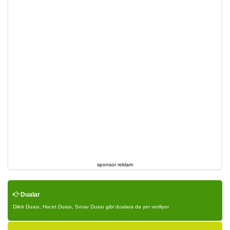
sponsor reklam
Dualar
Dilek Duası, Hacet Duası, Sınav Duası gibi dualara da yer veriliyor