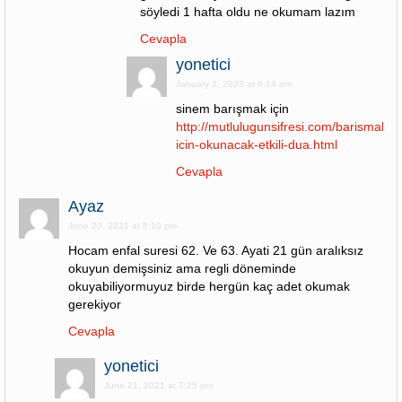
söyledi 1 hafta oldu ne okumam lazım
Cevapla
yonetici
January 2, 2023 at 6:14 pm
sinem barışmak için
http://mutlulugunsifresi.com/barismak-
icin-okunacak-etkili-dua.html
Cevapla
Ayaz
June 20, 2021 at 8:10 pm
Hocam enfal suresi 62. Ve 63. Ayati 21 gün aralıksız
okuyun demişsiniz ama regli döneminde
okuyabiliyormuyuz birde hergün kaç adet okumak
gerekiyor
Cevapla
yonetici
June 21, 2021 at 7:25 pm