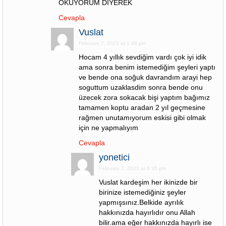
OKUYORUM DİYEREK
Cevapla
Vuslat
February 7, 2023 at 1:48 pm
Hocam 4 yıllık sevdiğim vardı çok iyi idik
ama sonra benim istemediğim şeyleri yaptı
ve bende ona soğuk davrandım arayi hep
soguttum uzaklasdim sonra bende onu
üzecek zora sokacak bişi yaptım bağımız
tamamen koptu aradan 2 yıl geçmesine
rağmen unutamıyorum eskisi gibi olmak
için ne yapmalıyım
Cevapla
yonetici
February 7, 2023 at 6:35 pm
Vuslat kardeşim her ikinizde bir
birinize istemediğiniz şeyler
yapmışsınız.Belkide ayrılık
hakkınızda hayırlıdır onu Allah
bilir.ama eğer hakkınızda hayırlı ise