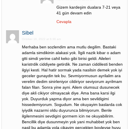
Gizem kardeşim dualara 7-21 veya
41 gün devam edin
Cevapla
Sibel
October 16, 2022 at 6:36 am
Merhaba ben sozlendim ama mutlu degilim. Bastaki
adamla simdikinin alakasi yok. İlgili nazik kibar o adam
gtti simdi yerine cahil keko gibi birisi geldi. Aileleri
karistrdik ciddiyete getirdik. Ne zaman ciddilesti benden
ilgiyi kesti. Hal hatir sormak yada nasilsin demek yok iyi
geceler gunaydin tek bu. Sevmiyormusun ayrilalim ara
verelim dedim sinirleniyor cildiriyor seviyorum ayrilmam
falan filan. Sonra yine ayni. Ailem olumsuz dusunecek
diye akli cikiyor olmayacak diye. Ama bana karsi ilgi
yok. Duyurduk yapma diyor ama ben sevildigimi
hissedemiyorum. Sogudum. Ne okuyayim baslarda cok
iyiydik nazarmi oldu duyurunca bilmiyorum. Benle
ilgilenmesini sevdigini gormem icin ne okuyabilirim.
Bencillik diye dusunmeyin yok yani muhabbet yok ben
nasil bu adamla yola cikayim gercekten boyleyse huyu