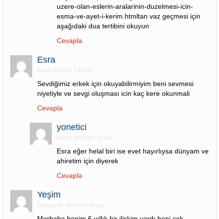
uzere-olan-eslerin-aralarinin-duzelmesi-icin-
esma-ve-ayet-i-kerim.htmltan vaz geçmesi için
aşağıdaki dua tertibini okuyun
Cevapla
Esra
April 8, 2023 at 7:39 am
Sevdiğimiz erkek için okuyabilirmiyim beni sevmesi
niyetiyle ve sevgi oluşması icin kaç kere okunmali
Cevapla
yonetici
April 9, 2023 at 7:47 pm
Esra eğer helal biri ise evet hayırlıysa dünyam ve
ahiretim için diyerek
Cevapla
Yeşim
January 28, 2023 at 9:18 pm
Merhaba benim 6 yıllık bir ilişkim vardı beni çok