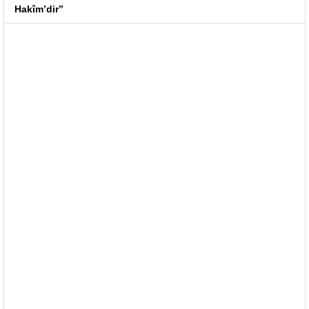
Hakîm’dir”