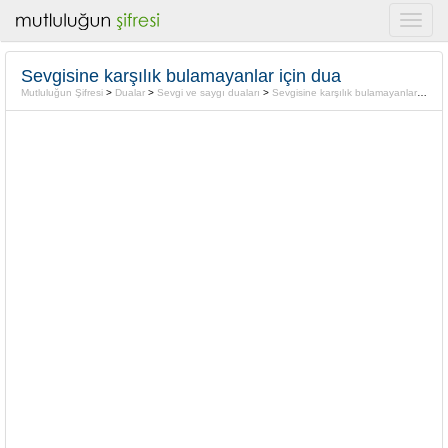
Sevgisine karşılık bulamayanlar için dua
Mutluluğun Şifresi
>
Dualar
>
Sevgi ve saygı duaları
>
Sevgisine karşılık bulamayanlar için dua