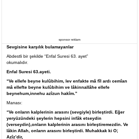
sponsor reklam
Sevgisine karşılık bulamayanlar
Abdestli bir şekilde “Enfal Suresi 63. ayet”
okumalıdır.
Enfal Suresi 63.ayeti.
“Ve ellefe beyne kulûbihim, lev enfakte mâ fîl ardı cemîan
mâ ellefte beyne kulûbihim ve lâkinnallâhe ellefe
beynehum,innehu azîzun hakîm.”
Manası:
“Ve onların kalplerinin arasını (sevgiyle) birleştirdi. Eğer
yeryüzündeki şeylerin hepsini infâk etseydin
(verseydin),onların kalplerinin arasını birleştiremezdin. Ve
lâkin Allah, onların arasını birleştirdi. Muhakkak ki O;
Azîz’dir,