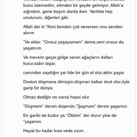
bunu istemedim, elimden bir şeyde gelmiyor. Allah’a
sığındım, gene başım darda iken. Varlıkta hep
unuturum, diğerleri gibi.
Allah der ki “Kimi benden çok seversen onu senden
alırım
”Ve ekler: “Onsuz yaşayamam” deme,seni onsuz da
yaşatırım.
Ve mevsim geçer,gölge veren ağaçların dalları
kurur,sabır taşar,
canından saydığın yar bile bir gün el olur,aklın şaşar.
Dostun düşmana dönüşür,düşman kalkar dost olur,öyle
garip bir dünya.
Olmaz dediğin ne varsa hepsi olur
“Düşmem” dersin düşersin,”Şaşmam” dersin şaşarsın.
En garibi de budur ya “Öldüm” der durur yine de
“yaşarsın.
Hayat bu kadar kısa vede uzun…