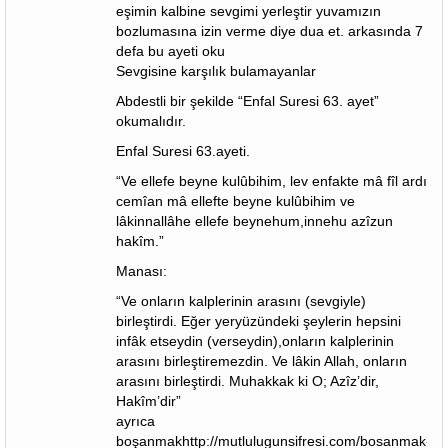
eşimin kalbine sevgimi yerleştir yuvamızın
bozlumasına izin verme diye dua et. arkasında 7
defa bu ayeti oku
Sevgisine karşılık bulamayanlar
Abdestli bir şekilde “Enfal Suresi 63. ayet”
okumalıdır.
Enfal Suresi 63.ayeti.
“Ve ellefe beyne kulûbihim, lev enfakte mâ fîl ardı
cemîan mâ ellefte beyne kulûbihim ve
lâkinnallâhe ellefe beynehum,innehu azîzun
hakîm.”
Manası:
“Ve onların kalplerinin arasını (sevgiyle)
birleştirdi. Eğer yeryüzündeki şeylerin hepsini
infâk etseydin (verseydin),onların kalplerinin
arasını birleştiremezdin. Ve lâkin Allah, onların
arasını birleştirdi. Muhakkak ki O; Azîz’dir,
Hakîm’dir”
ayrıca
boşanmakhttp://mutlulugunsifresi.com/bosanmak-