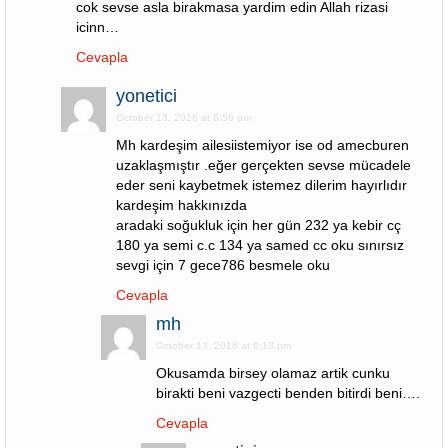
cok sevse asla birakmasa yardim edin Allah rizasi
icinn…
Cevapla
yonetici
October 13, 2016 at 6:59 pm
Mh kardeşim ailesiistemiyor ise od amecburen
uzaklaşmıştır .eğer gerçekten sevse mücadele
eder seni kaybetmek istemez dilerim hayırlıdır
kardeşim hakkınızda
aradaki soğukluk için her gün 232 ya kebir cç
180 ya semi c.c 134 ya samed cc oku sınırsız
sevgi için 7 gece786 besmele oku
Cevapla
mh
October 13, 2016 at 8:13 pm
Okusamda birsey olamaz artik cunku
birakti beni vazgecti benden bitirdi beni….
Cevapla