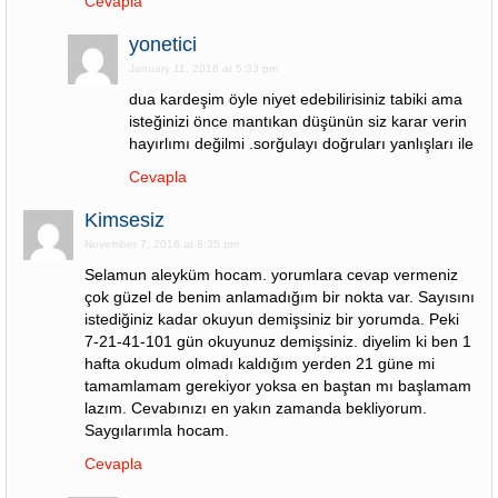
Cevapla
yonetici
January 11, 2018 at 5:33 pm
dua kardeşim öyle niyet edebilirisiniz tabiki ama
isteğinizi önce mantıkan düşünün siz karar verin
hayırlımı değilmi .sorğulayı doğruları yanlışları ile
Cevapla
Kimsesiz
November 7, 2016 at 8:35 pm
Selamun aleyküm hocam. yorumlara cevap vermeniz
çok güzel de benim anlamadığım bir nokta var. Sayısını
istediğiniz kadar okuyun demişsiniz bir yorumda. Peki
7-21-41-101 gün okuyunuz demişsiniz. diyelim ki ben 1
hafta okudum olmadı kaldığım yerden 21 güne mi
tamamlamam gerekiyor yoksa en baştan mı başlamam
lazım. Cevabınızı en yakın zamanda bekliyorum.
Saygılarımla hocam.
Cevapla