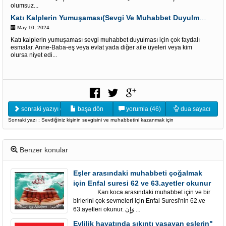
olumsuz...
Katı Kalplerin Yumuşaması(Sevgi Ve Muhabbet Duyulması) İçin Esmalar
May 10, 2024
Katı kalplerin yumuşaması sevgi muhabbet duyulması için çok faydalı
esmalar. Anne-Baba-eş veya evlat yada diğer aile üyeleri veya kim
olursa niyet edi...
sonraki yazıyı oku
başa dön
yorumla (46)
dua sayacı
Sonraki yazı : Sevdiğiniz kişinin sevgisini ve muhabbetini kazanmak için
Benzer konular
Eşler arasındaki muhabbeti çoğalmak
için Enfal suresi 62 ve 63.ayetler okunur
Karı koca arasındaki muhabbet için ve bir
birlerini çok sevmeleri için Enfal Suresi'nin 62.ve
63.ayetleri okunur. وَإِن ...
Evlilik hayatında sıkıntı yaşayan eşlerin"