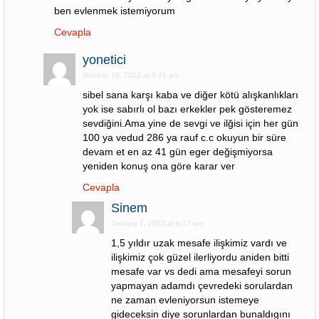
ben evlenmek istemiyorum
Cevapla
yonetici
October 16, 2022 at 9:21 am
sibel sana karşı kaba ve diğer kötü alışkanlıkları
yok ise sabırlı ol bazı erkekler pek gösteremez
sevdiğini.Ama yine de sevgi ve ilğisi için her gün
100 ya vedud 286 ya rauf c.c okuyun bir süre
devam et en az 41 gün eger değişmiyorsa
yeniden konuş ona göre karar ver
Cevapla
Sinem
January 2, 2023 at 6:17 am
1,5 yıldır uzak mesafe ilişkimiz vardı ve
ilişkimiz çok güzel ilerliyordu aniden bitti
mesafe var vs dedi ama mesafeyi sorun
yapmayan adamdı çevredeki sorulardan
ne zaman evleniyorsun istemeye
gideceksin diye sorunlardan bunaldıgını