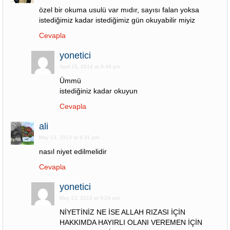
özel bir okuma usulü var mıdır, sayısı falan yoksa
istediğimiz kadar istediğimiz gün okuyabilir miyiz
Cevapla
yonetici
April 23, 2014 at 8:46 pm
Ümmü
istediğiniz kadar okuyun
Cevapla
ali
May 13, 2013 at 6:31 pm
nasıl niyet edilmelidir
Cevapla
yonetici
May 13, 2013 at 9:24 pm
NİYETİNİZ NE İSE ALLAH RIZASI İÇİN
HAKKIMDA HAYIRLI OLANI VEREMEN İÇİN