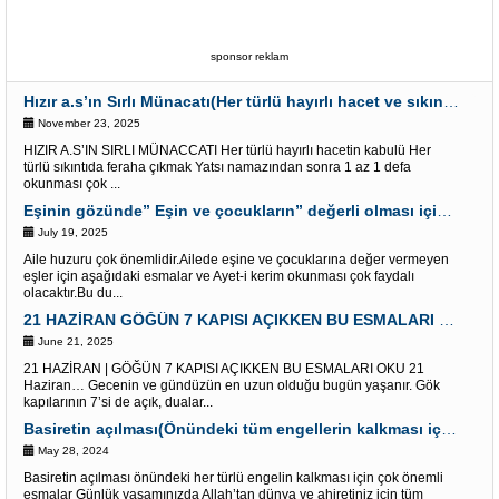
sponsor reklam
Hızır a.s’ın Sırlı Münacatı(Her türlü hayırlı hacet ve sıkıntı için)
November 23, 2025
HIZIR A.S’IN SIRLI MÜNACCATI Her türlü hayırlı hacetin kabulü Her
türlü sıkıntıda feraha çıkmak Yatsı namazından sonra 1 az 1 defa
okunması çok ...
Eşinin gözünde” Eşin ve çocukların” değerli olması için Esmalar ve Âyet-i Kerim
July 19, 2025
Aile huzuru çok önemlidir.Ailede eşine ve çocuklarına değer vermeyen
eşler için aşağıdaki esmalar ve Ayet-i kerim okunması çok faydalı
olacaktır.Bu du...
21 HAZİRAN GÖĞÜN 7 KAPISI AÇIKKEN BU ESMALARI OKU “Dualar Red olunmaz”
June 21, 2025
21 HAZİRAN | GÖĞÜN 7 KAPISI AÇIKKEN BU ESMALARI OKU 21
Haziran… Gecenin ve gündüzün en uzun olduğu bugün yaşanır. Gök
kapılarının 7’si de açık, dualar...
Basiretin açılması(Önündeki tüm engellerin kalkması için) Çok etkili Esmalar
May 28, 2024
Basiretin açılması önündeki her türlü engelin kalkması için çok önemli
esmalar Günlük yaşamınızda Allah’tan dünya ve ahiretiniz için tüm