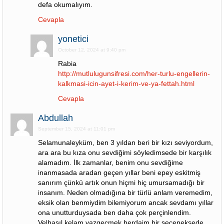
defa okumalıyım.
Cevapla
yonetici
October 12, 2024 at 9:40 pm
Rabia
http://mutlulugunsifresi.com/her-turlu-engellerin-
kalkmasi-icin-ayet-i-kerim-ve-ya-fettah.html
Cevapla
Abdullah
September 15, 2024 at 11:01 pm
Selamunaleyküm, ben 3 yıldan beri bir kızı seviyordum,
ara ara bu kıza onu sevdiğimi söyledimsede bir karşılık
alamadım. İlk zamanlar, benim onu sevdiğime
inanmasada aradan geçen yıllar beni epey eskitmiş
sanırım çünkü artık onun hiçmi hiç umursamadığı bir
insanım. Neden olmadığına bir türlü anlam veremedim,
eksik olan benmiydim bilemiyorum ancak sevdamı yıllar
ona unutturduysada ben daha çok perçinlendim.
Velhasıl kelam vazgeçmek herdaim bir seçeneksede