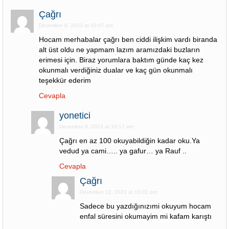
Çağrı
December 6, 2023 at 10:07 pm
Hocam merhabalar çağrı ben ciddi ilişkim vardı biranda
alt üst oldu ne yapmam lazım aramızdaki buzların
erimesi için. Biraz yorumlara baktım günde kaç kez
okunmalı verdiğiniz dualar ve kaç gün okunmalı
teşekkür ederim
Cevapla
yonetici
December 8, 2023 at 10:17 am
Çağrı en az 100 okuyabildiğin kadar oku.Ya
vedud ya cami….. ya gafur… ya Rauf ..
Cevapla
Çağrı
December 12, 2023 at 10:02 pm
Sadece bu yazdığınızımi okuyum hocam
enfal süresini okumayim mi kafam karıştı