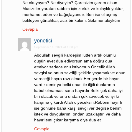
Ne okuyayım? Ne diyeyim? Çaresizim çarem olsun.
Mucizeler yaratan rabbim için zorluk ve kolaylık yoktur,
merhamet eden ve bağışlayandır. Ben ise el açmış
bekleyen günahkar, aciz bir kulum. Selamunaleyküm
Cevapla
yonetici
September 16, 2024 at 1:38 pm
Abdullah sevgili kardeşim lütfen artık olumlu
düşün evet dua ediyorsun ama doğru dua
etmiyor sadece onu istiyorsun.Öncelik Allah
sevgisi ve onun sevdiği şekilde yaşamak ve onun
vereceği hayra razı olmak.Her şerde bir hayır
vardır denir ya belki onun ile ilğili dualarının
kabul olmaması sana hayırdır.Belki çok daha iyi
biri olacak ve onu ondan çok sevecek ve iyi ki
karşıma çıkardı Allah diyeceksin.Rabbim hayırlı
ise gönlüne bana karşı sevgi ver değilse benim
istek ve duygularımı ondan uzaklaştır. ve daha
hayırlısını çıkar karşıma diye dua et
Cevapla