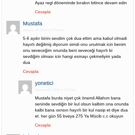
Ayaz regl döneminde bırakın bitince devam edin
Cevapla
Mustafa
January 18, 2020 at 7:54 am
5-6 aydır birini sevdim çok dua ettim ama kabul olmadi
hayırlı değilmiş diyorum simdi onu unutmak icin benim
onu seveceğim onunda beni seveceği hayırlı bi
sevdiğim olması icin hangi esmayı çekmeliyim yada
dua
Cevapla
yonetici
January 18, 2020 at 3:14 pm
Mustafa burda niyet çok önemli Allahım bana
seninde sevdiğin bir kul olsun kalbim ona onunda
kalbi bana ısınsın hayırlı bir kul nasip et diye dua
et. her gün 55 bveya 275 Ya Mücib c.c okuyun
Cevapla