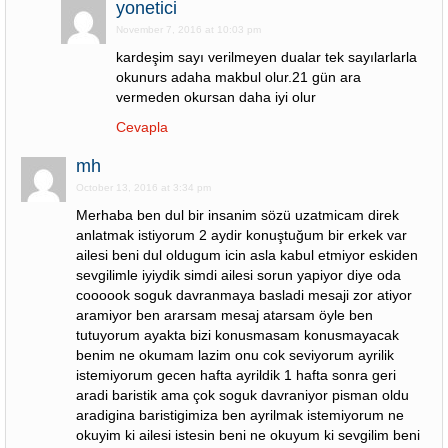
yonetici
November 7, 2016 at 10:03 pm
kardeşim sayı verilmeyen dualar tek sayılarlarla
okunurs adaha makbul olur.21 gün ara
vermeden okursan daha iyi olur
Cevapla
mh
October 13, 2016 at 3:34 pm
Merhaba ben dul bir insanim sözü uzatmicam direk
anlatmak istiyorum 2 aydir konuştuğum bir erkek var
ailesi beni dul oldugum icin asla kabul etmiyor eskiden
sevgilimle iyiydik simdi ailesi sorun yapiyor diye oda
coooook soguk davranmaya basladi mesaji zor atiyor
aramiyor ben ararsam mesaj atarsam öyle ben
tutuyorum ayakta bizi konusmasam konusmayacak
benim ne okumam lazim onu cok seviyorum ayrilik
istemiyorum gecen hafta ayrildik 1 hafta sonra geri
aradi baristik ama çok soguk davraniyor pisman oldu
aradigina baristigimiza ben ayrilmak istemiyorum ne
okuyim ki ailesi istesin beni ne okuyum ki sevgilim beni