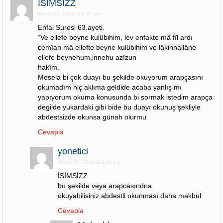
İSİMSİZZ
March 23, 2018 at 8:37 pm
Enfal Suresi 63.ayeti.
“Ve ellefe beyne kulûbihim, lev enfakte mâ fîl ardı
cemîan mâ ellefte beyne kulûbihim ve lâkinnallâhe
ellefe beynehum,innehu azîzun
hakîm.
Mesela bi çok duayı bu şekilde okuyorum arapçasını
okumadım hiç aklıma geldide acaba yanlış mı
yapıyorum okuma konusunda bi sormak istedim arapça
degilde yukardaki gibi bide bu duayı okunuş şekliyle
abdestsizde okunsa günah olurmu
Cevapla
yonetici
March 24, 2018 at 6:30 pm
İSİMSİZZ
bu şekilde veya arapcasındna
okuyabilisiniz.abdestli okunması daha makbul
Cevapla