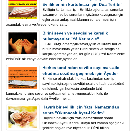
Evliliklerinin kurtulması için Dua Tertibi"
Evliliğin kurtulması için Evlilikte eşler arası sorunlar
yaşanıyor ise bu sorunların çözüme kavuşması için
eşler arası anlaşmazlıklarının sona ermesi için
aşağıdaki esma ve Ayetler okunursa ...
Birini seven ve sevgisine karşılık
bulamayanlar "Yâ Kerim c.c"
EL-KERİM;Cömert,iyiliksever,iyilik ve ikramı bol ve
bütün mevcudata yeter. Birini seven ve sevgisine
karşılık göremeyenlar;Her gün (270) "Yâ Kerim celle
celalühü" okumaya devam eder ise,ayrıca en ...
Herkes tarafından sevilip sayılmak-aile
efradına sözünü geçirmek için Âyetler
Bir kimse etrafındaki herkes tarafından sevilip
sayılmak için,eşine,sevdiğine,aile efradında sözünü
dinletmek için,herkesin gönlünde taht
kurmak,kendisine sevgi ve şefkat,merhamet,yumuşak bir kalp ile
davranması için.Aşağıdaki Âyetler her ...
Hayırlı bir evlilik için Yatsı Namazından
sonra "Okunacak Âyet-i Kerim"
Hayırlı bir evlilik için Yatsı namazından sonra
Okunacak Âyet-i Kerim Duaya her zaman aşağıdaki
şekilde başlanır ve niyet edilir. Eûzü billahi