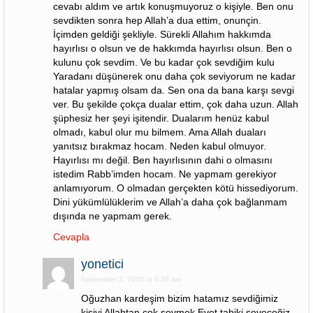
cevabı aldım ve artık konuşmuyoruz o kişiyle. Ben onu
sevdikten sonra hep Allah’a dua ettim, onunçin.
İçimden geldiği şekliyle. Sürekli Allahım hakkımda
hayırlısı o olsun ve de hakkımda hayırlısı olsun. Ben o
kulunu çok sevdim. Ve bu kadar çok sevdiğim kulu
Yaradanı düşünerek onu daha çok seviyorum ne kadar
hatalar yapmış olsam da. Sen ona da bana karşı sevgi
ver. Bu şekilde çokça dualar ettim, çok daha uzun. Allah
şüphesiz her şeyi işitendir. Dualarım henüz kabul
olmadı, kabul olur mu bilmem. Ama Allah duaları
yanıtsız bırakmaz hocam. Neden kabul olmuyor.
Hayırlısı mı değil. Ben hayırlısının dahi o olmasını
istedim Rabb’imden hocam. Ne yapmam gerekiyor
anlamıyorum. O olmadan gerçekten kötü hissediyorum.
Dini yükümlülüklerim ve Allah’a daha çok bağlanmam
dışında ne yapmam gerek.
Cevapla
yonetici
September 2, 2025 at 6:39 am
Oğuzhan kardeşim bizim hatamız sevdiğimiz
kişiyi Allahtan çok sevmek.Evet tabiki seveceğiz