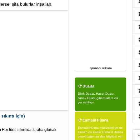
rse şifa bulurlar inşallah.
sponsor reklam
Dualar
Dilek Duası, Hacet Duası,
Sınav Duası gibi dualara da
yer veriliyor
sıkıntı için)
Esmaül Hüsna
Esmaül Hüsna mücizeleri ve ne
Her türlü sıkıntıda feraha çıkmak
zaman ne kadar Esmaül Hüsna
Y
okuyacağınıza dair bilgilere yer