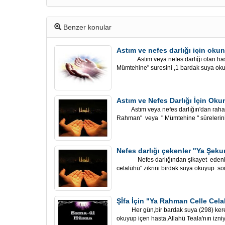
Benzer konular
Astım ve nefes darlığı için oku
Astım veya nefes darlığı olan hasta
Mümtehine" suresini ,1 bardak suya okuy
Astım ve Nefes Darlığı İçin Oku
Astım veya nefes darlığın'dan rahatsız
Rahman" veya " Mümtehine " sürelerini b
Nefes darlığı çekenler "Ya Şeku
Nefes darlığından şikayet edenler, 
celalühü" zikrini birdak suya okuyup son
Şİfa İçin "Ya Rahman Celle Ce
Her gün,bir bardak suya (298) kere
okuyup içen hasta,Allahü Teala'nın izniyl