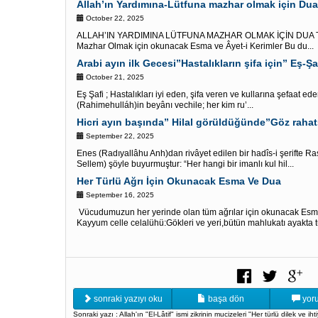
Allah’ın Yardımına-Lütfuna mazhar olmak için Dua 
October 22, 2025
ALLAH’IN YARDIMINA LÜTFUNA MAZHAR OLMAK İÇİN DUA TER
Mazhar Olmak için okunacak Esma ve Âyet-i Kerimler Bu du...
Arabi ayın ilk Gecesi”Hastalıkların şifa için” Eş-Şa
October 21, 2025
Eş Şafi ; Hastalıkları iyi eden, şifa veren ve kullarına şefaat e
(Rahimehulláh)in beyânı vechile; her kim ru’...
September 22, 2025
Enes (Radıyallâhu Anh)dan rivâyet edilen bir hadîs-i şerifte Ra
Sellem) şöyle buyurmuştur: “Her hangi bir imanlı kul hil...
Her Türlü Ağrı İçin Okunacak Esma Ve Dua
September 16, 2025
Vücudumuzun her yerinde olan tüm ağrılar için okunacak Es
Kayyum celle celalühü:Gökleri ve yeri,bütün mahlukatı ayakta tu
sonraki yazıyı oku
başa dön
yoru
Sonraki yazı : Allah'ın "El-Lâtif" ismi zikrinin mucizeleri "Her türlü dilek ve ihti