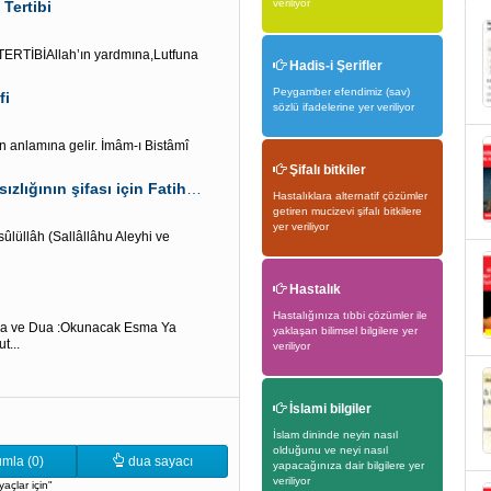
veriliyor
Tertibi
TİBİAllah’ın yardmına,Lutfuna
Hadis-i Şerifler
Peygamber efendimiz (sav)
fi
sözlü ifadelerine yer veriliyor
den anlamına gelir. İmâm-ı Bistâmî
Şifalı bitkiler
Hicri ayın başında” Hilal görüldüğünde”Göz rahatsızlığının şifası için Fatiha süresi oku
Hastalıklara alternatif çözümler
getiren mucizevi şifalı bitkilere
yer veriliyor
sûlüllâh (Sallâllâhu Aleyhi ve
Hastalık
Hastalığınıza tıbbi çözümler ile
ma ve Dua :Okunacak Esma Ya
yaklaşan bilimsel bilgilere yer
t...
veriliyor
İslami bilgiler
İslam dininde neyin nasıl
olduğunu ve neyi nasıl
mla (0)
dua sayacı
yapacağınıza dair bilgilere yer
veriliyor
yaçlar için"