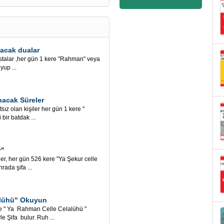
nacak dualar
lar ,her gün 1 kere "Rahman" veya
up ...
nacak Süreler
 olan kişiler her gün 1 kere "
ir batdak ...
r"
her gün 526 kere "Ya Şekur celle
rada şifa ...
lalühü" Okuyun
 " Ya Rahman Celle Celalühü "
e Şifa bulur. Ruh ...