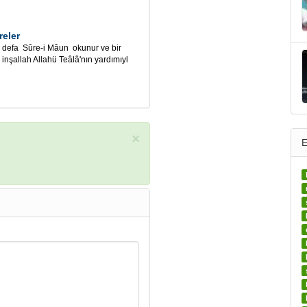
reler
) defa Sûre-i Mâun okunur ve bir
 inşallah Allahü Teâlâ'nın yardımıyl
×
E