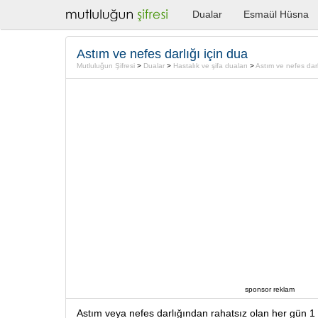
Dualar
Esmaül Hüsna
Astım ve nefes darlığı için dua
Mutluluğun Şifresi
>
Dualar
>
Hastalık ve şifa duaları
>
Astım ve nefes darl
sponsor reklam
Astım veya nefes darlığından rahatsız olan her gün 1