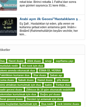
rekat kılar. Birinci rekatta 1 Fatiha’dan sonra
ayın günleri sayısınca 31 kere ihlâs...
Arabi ayın ilk Gecesi”Hastalıkların şifa için” Eş-Şafi
Eş Şafi ; Hastalıkları iyi eden, şifa veren ve
kullarına şefaat eden anlamına gelir. İmâm-ı
Bistâmî (Rahimehulláh)in beyânı vechile; her
kim...
tiketler
Dua
Hacet duası
dilek duası
sevgi
zayıflama çayı
mutluluk nedir
Bol rızık için dua
sıkıntı anında okunacak dua
ESMA-ÜL HÜSNA
Fakirlikten kurtaran dua
İftar duası
Şaban ayı
cuma duası
Sabah duası
Hamd duası
şifa duası
kötü ahlaktan kurtulmak için dua
kadın
Türkçe dua
kadir gecesi duası
Zilhicce ilk 10 gün okunacak tesbihler
sıkıntıdan kurtulmak için dua
Doğru yol duası
Berat gecesi duası
Dersleri iyi anlamak için dua
kötü huylardan kurtulmak için
Dua nedir
rızık isteme duası