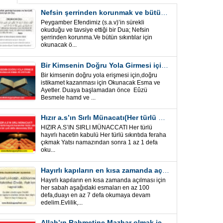
Nefsin şerrinden korunmak ve bütün sıkıntılar için Önemli bir Dua
Peygamber Efendimiz (s.a.v)’in sürekli
okuduğu ve tavsiye ettiği bir Dua; Nefsin
şerrinden korunma.Ve bütün sıkıntılar için
okunacak ö...
Bir Kimsenin Doğru Yola Girmesi için ” Esma ve Âyetler”
Bir kimsenin doğru yola erişmesi için,doğru
istikamet kazanması için Okunacak Esma ve
Ayetler. Duaya başlamadan önce Eûzü
Besmele hamd ve ...
Hızır a.s’ın Sırlı Münacatı(Her türlü hayırlı hacet ve sıkıntı için)
HIZIR A.S’IN SIRLI MÜNACCATI Her türlü
hayırlı hacetin kabulü Her türlü sıkıntıda feraha
çıkmak Yatsı namazından sonra 1 az 1 defa
oku...
Hayırlı kapıların en kısa zamanda açılması için Esmalar ve Dua
Hayırlı kapıların en kısa zamanda açılması için
her sabah aşağıdaki esmaları en az 100
defa,duayı en az 7 defa okumaya devam
edelim.Evlilik,...
Allah’ın Rahmetine Mazhar olmak için ” Esmalar-Ayet ve Dualar”