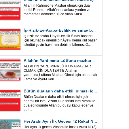
Allah’ın Rahmetine Mazhar olmak için dua
tertibi Rahmet; Allah’ın insanlara yardım ve
merhameti demektir. Yüce Allah Kur’a...
İş-Rızık-Ev-Araba-Evlilik ve sınav başarısı için okunacak Önemli bir Âyet
iş-rızık-ev-araba-Hayırlı evlilik-Sınav başarısı
için okunacak önemli bir Âyet-i kerim Kul bazen
istediği şeyin hayırlı mı değilmi bilemez.O...
Allah’ın Yardımına-Lütfuna mazhar olmak için Dua Tertibi
ALLAH’IN YARDIMINA LÜTFUNA MAZHAR
OLMAK İÇİN DUA TERTİBİAllah’ın
yardmına,Lutfuna Mazhar Olmak için okunacak
Esma ve Âyet-i Keri...
Bütün duaların daha etkili olması için önemli bir İsm-i Azam Dua Tertibi
Bütün Duaların daha etkili olması için çok
önemli bir İsm-i Azam Dua tertibi İsmi Azam ile
dua edildiğinde Allah bu duayı kabul eder ve
bu i...
Her Arabi Ayın İlk Gecesi “2 Rekat Namaz” O Ay tüm belalardan kurtuluş
Her ayın ilk gecesi Akşam ile imsak Arası İki (2)