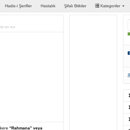
Hadis-i Şerifler
Hastalık
Şifalı Bitkiler
Kategoriler
ığı için dua
 kere
“Rahmana” veya