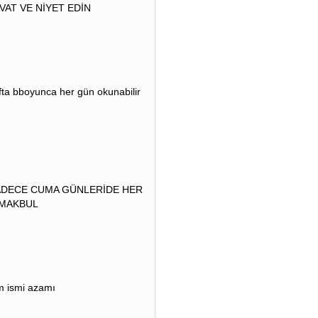
VAT VE NİYET EDİN
fta bboyunca her gün okunabilir
ADECE CUMA GÜNLERİDE HER
 MAKBUL
m ismi azamı