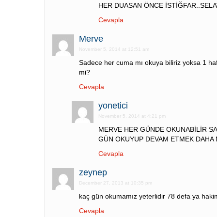
HER DUASAN ÖNCE İSTİĞFAR..SELA
Cevapla
Merve
November 5, 2014 at 12:51 am
Sadece her cuma mı okuya biliriz yoksa 1 ha
mi?
Cevapla
yonetici
November 5, 2014 at 4:21 pm
MERVE HER GÜNDE OKUNABİLİR S
GÜN OKUYUP DEVAM ETMEK DAHA
Cevapla
zeynep
December 27, 2013 at 10:35 pm
kaç gün okumamız yeterlidir 78 defa ya haki
Cevapla