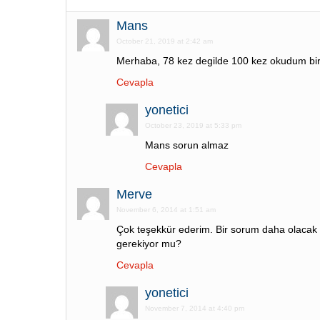
Mans
October 21, 2019 at 2:42 am
Merhaba, 78 kez degilde 100 kez okudum bi
Cevapla
yonetici
October 23, 2019 at 5:33 pm
Mans sorun almaz
Cevapla
Merve
November 6, 2014 at 1:51 am
Çok teşekkür ederim. Bir sorum daha olacak
gerekiyor mu?
Cevapla
yonetici
November 7, 2014 at 4:40 pm