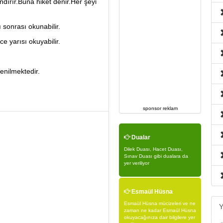
ndırır.Buna hiket denir.Her şeyi
sonrası okunabilir.
 yarısı okuyabilir.
enilmektedir.
sponsor reklam
Dualar
Dilek Duası, Hacet Duası,
Sınav Duası gibi dualara da
yer veriliyor
Esmaül Hüsna
Esmaül Hüsna mücizeleri ve ne
Y
zaman ne kadar Esmaül Hüsna
okuyacağınıza dair bilgilere yer