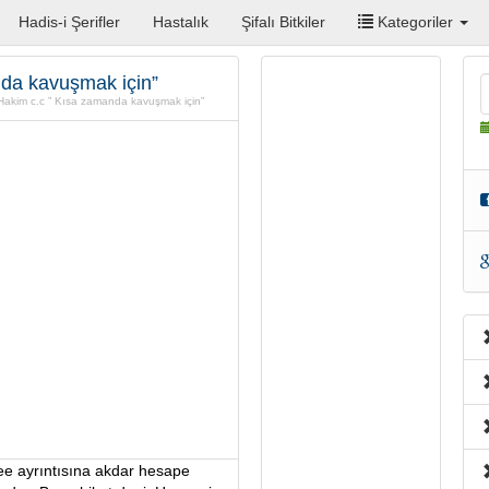
Hadis-i Şerifler
Hastalık
Şifalı Bitkiler
Kategoriler
nda kavuşmak için”
a Hakim c.c ” Kısa zamanda kavuşmak için”
cee ayrıntısına akdar hesape