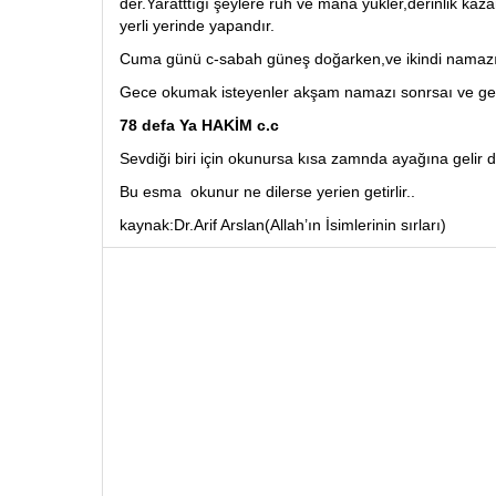
der.Yaratttığı şeylere ruh ve mana yükler,derinlik kaza
yerli yerinde yapandır.
Cuma günü c-sabah güneş doğarken,ve ikindi namazı 
Gece okumak isteyenler akşam namazı sonrsaı ve gece
78 defa Ya HAKİM c.c
Sevdiği biri için okunursa kısa zamnda ayağına gelir d
Bu esma okunur ne dilerse yerien getirlir..
kaynak:Dr.Arif Arslan(Allah’ın İsimlerinin sırları)