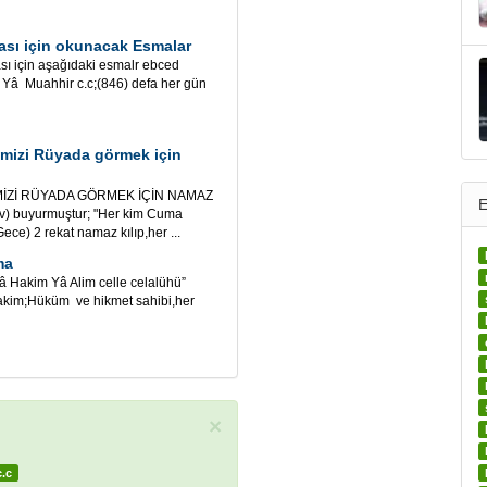
ması için okunacak Esmalar
ası için aşağıdaki esmalr ebced
 Yâ Muahhir c.c;(846) defa her gün
mizi Rüyada görmek için
İZİ RÜYADA GÖRMEK İÇİN NAMAZ
E
v) buyurmuştur; "Her kim Cuma
e) 2 rekat namaz kılıp,her ...
ma
Yâ Hakim Yâ Alim celle celalühü”
Hakim;Hüküm ve hikmet sahibi,her
×
c.c