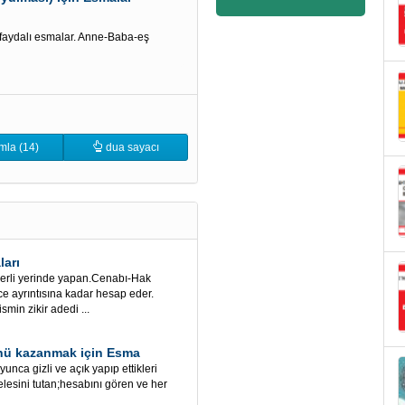
 faydalı esmalar. Anne-Baba-eş
mla (14)
dua sayacı
ları
yerli yerinde yapan.Cenabı-Hak
nce ayrıntısına kadar hesap eder.
min zikir adedi ...
lünü kazanmak için Esma
unca gizli ve açık yapıp ettikleri
telesini tutan;hesabını gören ve her