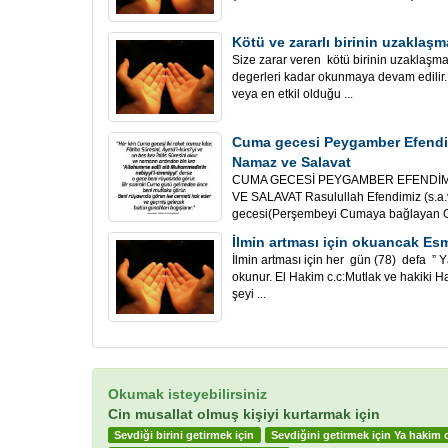
Kötü ve zararlı birinin uzaklaş
Size zarar veren kötü birinin uzaklaşm
degerleri kadar okunmaya devam edilir.
veya en etkil olduğu ...
Cuma gecesi Peygamber Efendi
Namaz ve Salavat
CUMA GECESİ PEYGAMBER EFENDİM
VE SALAVAT Rasulullah Efendimiz (s.a.
gecesi(Perşembeyi Cumaya bağlayan Gec
İlmin artması için okuancak Es
İlmin artması için her gün (78) defa ” 
okunur. El Hakim c.c:Mutlak ve hakiki 
şeyi ...
Okumak isteyebilirsiniz
Cin musallat olmuş kişiyi kurtarmak için
Sevdiği birini getirmek için
Sevdiğini getirmek için Ya hakim 