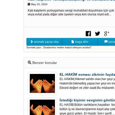
May 10, 2024
Katı kalplerin yumuşaması sevgi muhabbet duyulması için çok
veya evlat yada diğer aile üyeleri veya kim olursa niyet edi...
sonraki yazıyı oku
başa dön
yoru
Sonraki yazı : Dualarımız neden kabul olmuyor acaba?
Benzer konular
EL-HAKİM esması zikrinin fayda
EL-HAKİM;Hikmet sahibi olan;her şeyi 
Hakim'dir.hikmetliiş yapar.her şeyi en i
Ebced değeri ve zikir saati:Bu mübarek is
İstediği kişinin sevgisini gön
EL-HASİB;Bütün varlıkların,hayatları boy
bütün iş ve davranışlarının kayıt alıp çe
şeye gücü yeten. El-Hasib: İsm-i şerifi ...