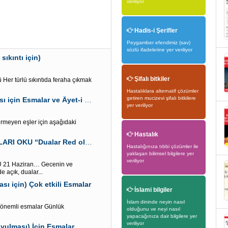
veriliyor
Hadis-i Şerifler
Peygamber efendimiz (sav)
sözlü ifadelerine yer veriliyor
sıkıntı için)
Şifalı bitkiler
Her türlü sıkıntıda feraha çıkmak
Hastalıklara alternatif çözümler
getiren mucizevi şifalı bitkilere
Eşinin gözünde” Eşin ve çocukların” değerli olması için Esmalar ve Âyet-i Kerim
yer veriliyor
ermeyen eşler için aşağıdaki
Hastalık
21 HAZİRAN GÖĞÜN 7 KAPISI AÇIKKEN BU ESMALARI OKU “Dualar Red olunmaz”
Hastalığınıza tıbbi çözümler ile
yaklaşan bilimsel bilgilere yer
veriliyor
21 Haziran… Gecenin ve
 açık, dualar...
sı için) Çok etkili Esmalar
İslami bilgiler
İslam dininde neyin nasıl
k önemli esmalar Günlük
olduğunu ve neyi nasıl
yapacağınıza dair bilgilere yer
veriliyor
yulması) İçin Esmalar