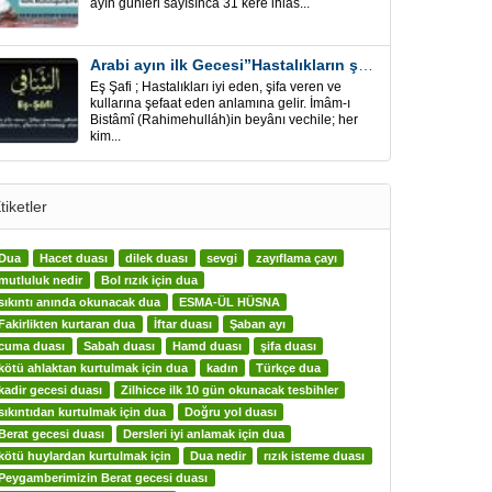
ayın günleri sayısınca 31 kere ihlâs...
Arabi ayın ilk Gecesi”Hastalıkların şifa için” Eş-Şafi
Eş Şafi ; Hastalıkları iyi eden, şifa veren ve
kullarına şefaat eden anlamına gelir. İmâm-ı
Bistâmî (Rahimehulláh)in beyânı vechile; her
kim...
tiketler
Dua
Hacet duası
dilek duası
sevgi
zayıflama çayı
mutluluk nedir
Bol rızık için dua
sıkıntı anında okunacak dua
ESMA-ÜL HÜSNA
Fakirlikten kurtaran dua
İftar duası
Şaban ayı
cuma duası
Sabah duası
Hamd duası
şifa duası
kötü ahlaktan kurtulmak için dua
kadın
Türkçe dua
kadir gecesi duası
Zilhicce ilk 10 gün okunacak tesbihler
sıkıntıdan kurtulmak için dua
Doğru yol duası
Berat gecesi duası
Dersleri iyi anlamak için dua
kötü huylardan kurtulmak için
Dua nedir
rızık isteme duası
Peygamberimizin Berat gecesi duası