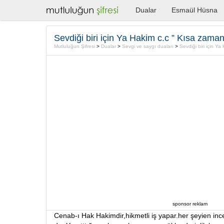
Dualar
Esmaül Hüsna
Sevdiği biri için Ya Hakim c.c ” Kısa zama
Mutluluğun Şifresi
>
Dualar
>
Sevgi ve saygı duaları
>
Sevdiği biri için Y
sponsor reklam
Cenab-ı Hak Hakimdir,hikmetli iş yapar.her şeyien in