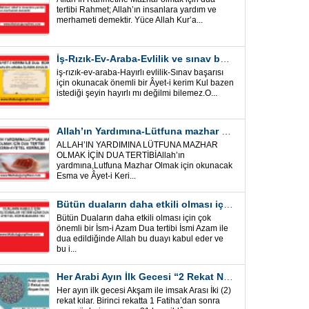
tertibi Rahmet; Allah’ın insanlara yardım ve
merhameti demektir. Yüce Allah Kur’a...
İş-Rızık-Ev-Araba-Evlilik ve sınav başarısı için okunacak Önemli bir Âyet
iş-rızık-ev-araba-Hayırlı evlilik-Sınav başarısı
için okunacak önemli bir Âyet-i kerim Kul bazen
istediği şeyin hayırlı mı değilmi bilemez.O...
Allah’ın Yardımına-Lütfuna mazhar olmak için Dua Tertibi
ALLAH’IN YARDIMINA LÜTFUNA MAZHAR
OLMAK İÇİN DUA TERTİBİAllah’ın
yardmına,Lutfuna Mazhar Olmak için okunacak
Esma ve Âyet-i Keri...
Bütün duaların daha etkili olması için önemli bir İsm-i Azam Dua Tertibi
Bütün Duaların daha etkili olması için çok
önemli bir İsm-i Azam Dua tertibi İsmi Azam ile
dua edildiğinde Allah bu duayı kabul eder ve
bu i...
Her Arabi Ayın İlk Gecesi “2 Rekat Namaz” O Ay tüm belalardan kurtuluş
Her ayın ilk gecesi Akşam ile imsak Arası İki (2)
rekat kılar. Birinci rekatta 1 Fatiha’dan sonra