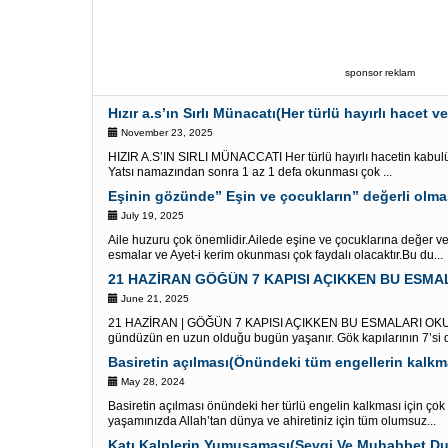
sponsor reklam
Hızır a.s’ın Sırlı Münacatı(Her türlü hayırlı hacet ve 
November 23, 2025
HIZIR A.S’IN SIRLI MÜNACCATI Her türlü hayırlı hacetin kabulü 
Yatsı namazından sonra 1 az 1 defa okunması çok ...
July 19, 2025
Aile huzuru çok önemlidir.Ailede eşine ve çocuklarına değer v
esmalar ve Ayet-i kerim okunması çok faydalı olacaktır.Bu du...
June 21, 2025
21 HAZİRAN | GÖĞÜN 7 KAPISI AÇIKKEN BU ESMALARI OKU 
gündüzün en uzun olduğu bugün yaşanır. Gök kapılarının 7’si de
Basiretin açılması(Önündeki tüm engellerin kalkma
May 28, 2024
Basiretin açılması önündeki her türlü engelin kalkması için ço
yaşamınızda Allah’tan dünya ve ahiretiniz için tüm olumsuz...
Katı Kalplerin Yumuşaması(Sevgi Ve Muhabbet Du