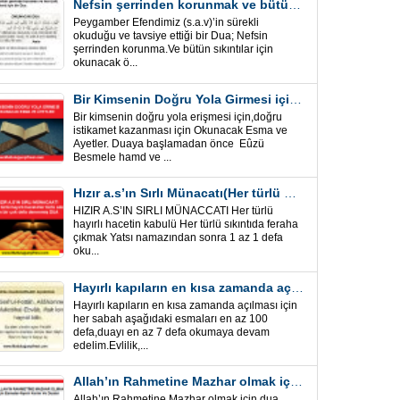
Nefsin şerrinden korunmak ve bütün sıkıntılar için Önemli bir Dua
Peygamber Efendimiz (s.a.v)’in sürekli
okuduğu ve tavsiye ettiği bir Dua; Nefsin
şerrinden korunma.Ve bütün sıkıntılar için
okunacak ö...
Bir Kimsenin Doğru Yola Girmesi için ” Esma ve Âyetler”
Bir kimsenin doğru yola erişmesi için,doğru
istikamet kazanması için Okunacak Esma ve
Ayetler. Duaya başlamadan önce Eûzü
Besmele hamd ve ...
Hızır a.s’ın Sırlı Münacatı(Her türlü hayırlı hacet ve sıkıntı için)
HIZIR A.S’IN SIRLI MÜNACCATI Her türlü
hayırlı hacetin kabulü Her türlü sıkıntıda feraha
çıkmak Yatsı namazından sonra 1 az 1 defa
oku...
Hayırlı kapıların en kısa zamanda açılması için Esmalar ve Dua
Hayırlı kapıların en kısa zamanda açılması için
her sabah aşağıdaki esmaları en az 100
defa,duayı en az 7 defa okumaya devam
edelim.Evlilik,...
Allah’ın Rahmetine Mazhar olmak için ” Esmalar-Ayet ve Dualar”
Allah’ın Rahmetine Mazhar olmak için dua