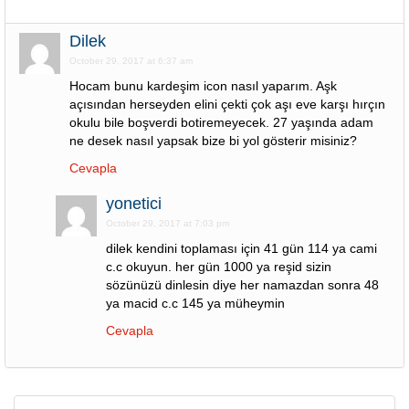
Dilek
October 29, 2017 at 6:37 am
Hocam bunu kardeşim icon nasıl yaparım. Aşk
açısından herseyden elini çekti çok aşı eve karşı hırçın
okulu bile boşverdi botiremeyecek. 27 yaşında adam
ne desek nasıl yapsak bize bi yol gösterir misiniz?
Cevapla
yonetici
October 29, 2017 at 7:03 pm
dilek kendini toplaması için 41 gün 114 ya cami
c.c okuyun. her gün 1000 ya reşid sizin
sözünüzü dinlesin diye her namazdan sonra 48
ya macid c.c 145 ya müheymin
Cevapla