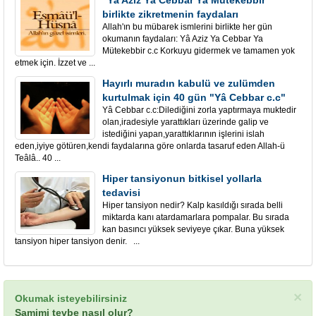
"Yâ Aziz Yâ Cebbar Yâ Mütekebbir"
birlikte zikretmenin faydaları
Allah'ın bu mübarek ismlerini birlikte her gün
okumanın faydaları: Yâ Aziz Ya Cebbar Ya
Mütekebbir c.c Korkuyu gidermek ve tamamen yok
etmek için. İzzet ve ...
Hayırlı muradın kabulü ve zulümden
kurtulmak için 40 gün "Yâ Cebbar c.c"
Yâ Cebbar c.c:Dilediğini zorla yaptırmaya muktedir
olan,iradesiyle yarattıkları üzerinde galip ve
istediğini yapan,yarattıklarının işlerini islah
eden,iyiye götüren,kendi faydalarına göre onlarda tasaruf eden Allah-ü
Teâlâ.. 40 ...
Hiper tansiyonun bitkisel yollarla
tedavisi
Hiper tansiyon nedir? Kalp kasıldığı sırada belli
miktarda kanı atardamarlara pompalar. Bu sırada
kan basıncı yüksek seviyeye çıkar. Buna yüksek
tansiyon hiper tansiyon denir. ...
×
Okumak isteyebilirsiniz
Samimi tevbe nasıl olur?