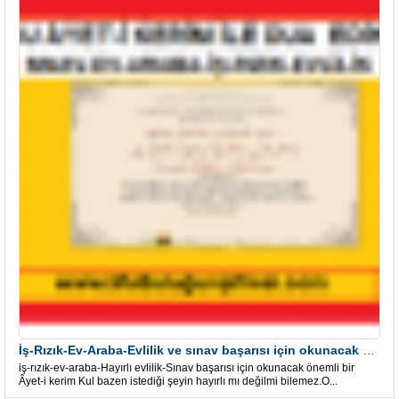
İş-Rızık-Ev-Araba-Evlilik ve sınav başarısı için okunacak Önemli bir Âyet
iş-rızık-ev-araba-Hayırlı evlilik-Sınav başarısı için okunacak önemli bir
Âyet-i kerim Kul bazen istediği şeyin hayırlı mı değilmi bilemez.O...