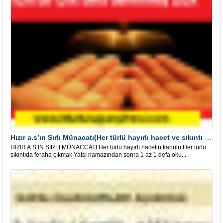
Hızır a.s’ın Sırlı Münacatı(Her türlü hayırlı hacet ve sıkıntı için)
HIZIR A.S’IN SIRLI MÜNACCATI Her türlü hayırlı hacetin kabulü Her türlü
sıkıntıda feraha çıkmak Yatsı namazından sonra 1 az 1 defa oku...