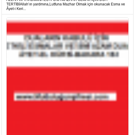
TERTİBİAllah’ın yardmına,Lutfuna Mazhar Olmak için okunacak Esma ve
Âyet-i Keri...