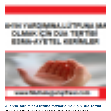
Allah’ın Yardımına-Lütfuna mazhar olmak için Dua Tertibi
ALLAH’IN YARDIMINA LÜTFUNA MAZHAR OLMAK İÇİN DUA