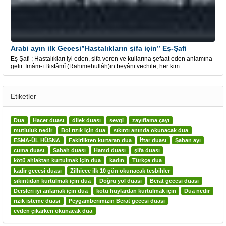
Arabi ayın ilk Gecesi”Hastalıkların şifa için” Eş-Şafi
Eş Şafi ; Hastalıkları iyi eden, şifa veren ve kullarına şefaat eden anlamına
gelir. İmâm-ı Bistâmî (Rahimehulláh)in beyânı vechile; her kim...
Etiketler
Dua
Hacet duası
dilek duası
sevgi
zayıflama çayı
mutluluk nedir
Bol rızık için dua
sıkıntı anında okunacak dua
ESMA-ÜL HÜSNA
Fakirlikten kurtaran dua
İftar duası
Şaban ayı
cuma duası
Sabah duası
Hamd duası
şifa duası
kötü ahlaktan kurtulmak için dua
kadın
Türkçe dua
kadir gecesi duası
Zilhicce ilk 10 gün okunacak tesbihler
sıkıntıdan kurtulmak için dua
Doğru yol duası
Berat gecesi duası
Dersleri iyi anlamak için dua
kötü huylardan kurtulmak için
Dua nedir
rızık isteme duası
Peygamberimizin Berat gecesi duası
evden çıkarken okunacak dua