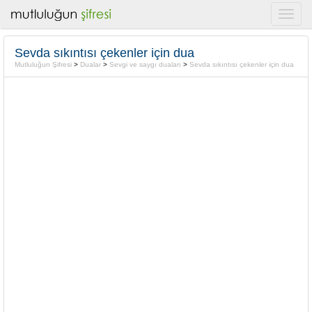
Sevda sıkıntısı çekenler için dua
Mutluluğun Şifresi
>
Dualar
>
Sevgi ve saygı duaları
>
Sevda sıkıntısı çekenler için dua