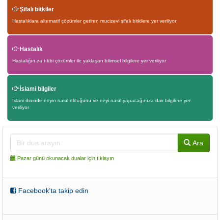
Şifalı bitkiler
Hastalıklara alternatif çözümler getiren mucizevi şifalı bitkilere yer veriliyor
Hastalık
Hastalığınıza tıbbi çözümler ile yaklaşan bilimsel bilgilere yer veriliyor
İslami bilgiler
İslam dininde neyin nasıl olduğunu ve neyi nasıl yapacağınıza dair bilgilere yer
veriliyor
Ara
Pazar günü okunacak dualar için tıklayın
Facebook'ta takip edin