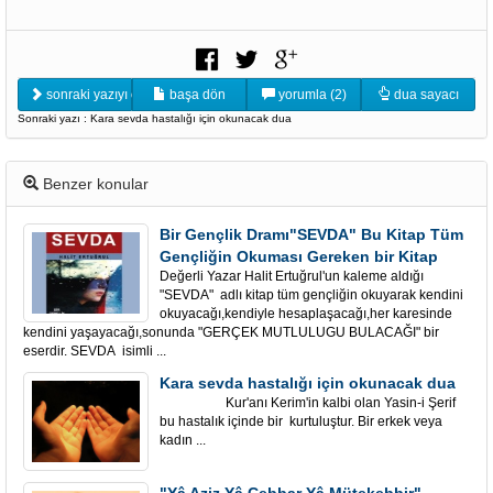
sonraki yazıyı oku
başa dön
yorumla (2)
dua sayacı
Sonraki yazı : Kara sevda hastalığı için okunacak dua
Benzer konular
Bir Gençlik Dramı"SEVDA" Bu Kitap Tüm
Gençliğin Okuması Gereken bir Kitap
Değerli Yazar Halit Ertuğrul'un kaleme aldığı
"SEVDA" adlı kitap tüm gençliğin okuyarak kendini
okuyacağı,kendiyle hesaplaşacağı,her karesinde
kendini yaşayacağı,sonunda "GERÇEK MUTLULUGU BULACAĞI" bir
eserdir. SEVDA isimli ...
Kara sevda hastalığı için okunacak dua
Kur'anı Kerim'in kalbi olan Yasin-i Şerif
bu hastalık içinde bir kurtuluştur. Bir erkek veya
kadın ...