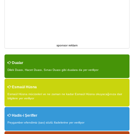
sponsor reklam
Dualar
Dilek Duası, Hacet Duası, Sınav Duası gibi dualara da yer veriliyor
Esmaül Hüsna
Esmaül Hüsna mücizeleri ve ne zaman ne kadar Esmaül Hüsna okuyacağınıza dair
bilgilere yer veriliyor
Hadis-i Şerifler
Peygamber efendimiz (sav) sözlü ifadelerine yer veriliyor