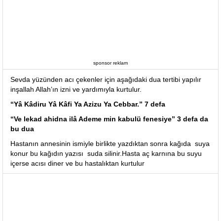
sponsor reklam
Sevda yüzünden acı çekenler için aşağıdaki dua tertibi yapılır
inşallah Allah’ın izni ve yardımıyla kurtulur.
“Yâ Kâdiru Yâ Kâfi Ya Azizu Ya Cebbar.” 7 defa
“Ve lekad ahidna ilâ Ademe min kabulü fenesiye” 3 defa da
bu dua
Hastanın annesinin ismiyle birlikte yazdıktan sonra kağıda suya
konur bu kağıdın yazısı suda silinir.Hasta aç karnına bu suyu
içerse acısı diner ve bu hastalıktan kurtulur