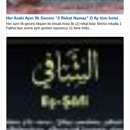
Her Arabi Ayın İlk Gecesi “2 Rekat Namaz” O Ay tüm belalardan kurtuluş
Her ayın ilk gecesi Akşam ile imsak Arası İki (2) rekat kılar. Birinci rekatta 1
Fatiha’dan sonra ayın günleri sayısınca 31 kere ihlâs...