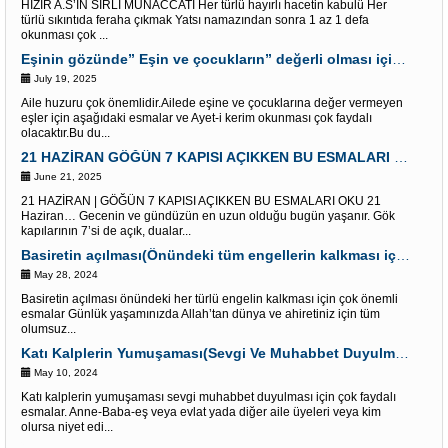
HIZIR A.S’IN SIRLI MÜNACCATI Her türlü hayırlı hacetin kabulü Her
türlü sıkıntıda feraha çıkmak Yatsı namazından sonra 1 az 1 defa
okunması çok ...
Eşinin gözünde” Eşin ve çocukların” değerli olması için Esmalar ve Âyet-i Kerim
July 19, 2025
Aile huzuru çok önemlidir.Ailede eşine ve çocuklarına değer vermeyen
eşler için aşağıdaki esmalar ve Ayet-i kerim okunması çok faydalı
olacaktır.Bu du...
21 HAZİRAN GÖĞÜN 7 KAPISI AÇIKKEN BU ESMALARI OKU “Dualar Red olunmaz”
June 21, 2025
21 HAZİRAN | GÖĞÜN 7 KAPISI AÇIKKEN BU ESMALARI OKU 21
Haziran… Gecenin ve gündüzün en uzun olduğu bugün yaşanır. Gök
kapılarının 7’si de açık, dualar...
Basiretin açılması(Önündeki tüm engellerin kalkması için) Çok etkili Esmalar
May 28, 2024
Basiretin açılması önündeki her türlü engelin kalkması için çok önemli
esmalar Günlük yaşamınızda Allah’tan dünya ve ahiretiniz için tüm
olumsuz...
Katı Kalplerin Yumuşaması(Sevgi Ve Muhabbet Duyulması) İçin Esmalar
May 10, 2024
Katı kalplerin yumuşaması sevgi muhabbet duyulması için çok faydalı
esmalar. Anne-Baba-eş veya evlat yada diğer aile üyeleri veya kim
olursa niyet edi...