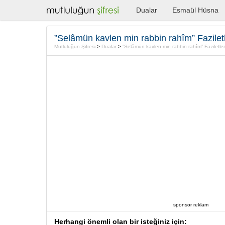
Dualar
Esmaül Hüsna
”Selâmün kavlen min rabbin rahîm” Faziletl
Mutluluğun Şifresi
>
Dualar
>
”Selâmün kavlen min rabbin rahîm” Faziletler
sponsor reklam
Herhangi önemli olan bir isteğiniz için: