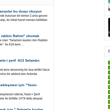
ıvrananlar bu duayı okuyun
isinde bulunan bir kimse Cuma gecesi
lıp, iki rekat hacet namazı kıldıktan
n rabbin Rahim" okumak
si olan "Selamün kavlen min Rabbin
" ile 818 kere ...
E
ele-i şerif -613 Selamün
 çok kere denenmiş bir dua tertibi Gece
lce bir abdest alın.Ardında
rçekleşmesi için "Yasin-
kleşmesini isterse,Yasin-i Şerif
le ile birlikte 1479 defa okuyup
kmak için " Selamün kavlen