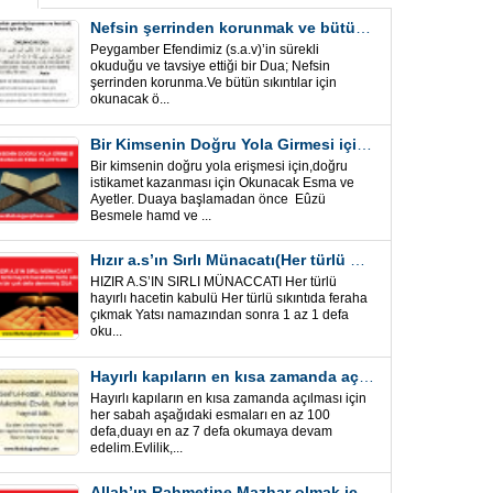
Nefsin şerrinden korunmak ve bütün sıkıntılar için Önemli bir Dua
Peygamber Efendimiz (s.a.v)’in sürekli
okuduğu ve tavsiye ettiği bir Dua; Nefsin
şerrinden korunma.Ve bütün sıkıntılar için
okunacak ö...
Bir Kimsenin Doğru Yola Girmesi için ” Esma ve Âyetler”
Bir kimsenin doğru yola erişmesi için,doğru
istikamet kazanması için Okunacak Esma ve
Ayetler. Duaya başlamadan önce Eûzü
Besmele hamd ve ...
Hızır a.s’ın Sırlı Münacatı(Her türlü hayırlı hacet ve sıkıntı için)
HIZIR A.S’IN SIRLI MÜNACCATI Her türlü
hayırlı hacetin kabulü Her türlü sıkıntıda feraha
çıkmak Yatsı namazından sonra 1 az 1 defa
oku...
Hayırlı kapıların en kısa zamanda açılması için Esmalar ve Dua
Hayırlı kapıların en kısa zamanda açılması için
her sabah aşağıdaki esmaları en az 100
defa,duayı en az 7 defa okumaya devam
edelim.Evlilik,...
Allah’ın Rahmetine Mazhar olmak için ” Esmalar-Ayet ve Dualar”