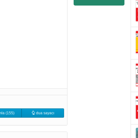
la (155)
dua sayacı