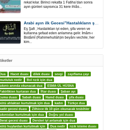
rekat kılar. Birinci rekatta 1 Fatiha’dan sonra
ayın günleri sayısınca 31 kere ihlâs...
Arabi ayın ilk Gecesi”Hastalıkların şifa için” Eş-Şafi
Eş Şafi ; Hastalıkları iyi eden, şifa veren ve
kullarına şefaat eden anlamına gelir. İmâm-ı
Bistâmî (Rahimehulláh)in beyânı vechile; her
kim...
tiketler
Dua
Hacet duası
dilek duası
sevgi
zayıflama çayı
mutluluk nedir
Bol rızık için dua
sıkıntı anında okunacak dua
ESMA-ÜL HÜSNA
Fakirlikten kurtaran dua
İftar duası
Şaban ayı
cuma duası
Sabah duası
Hamd duası
şifa duası
kötü ahlaktan kurtulmak için dua
kadın
Türkçe dua
kadir gecesi duası
Zilhicce ilk 10 gün okunacak tesbihler
sıkıntıdan kurtulmak için dua
Doğru yol duası
Berat gecesi duası
Dersleri iyi anlamak için dua
kötü huylardan kurtulmak için
Dua nedir
rızık isteme duası