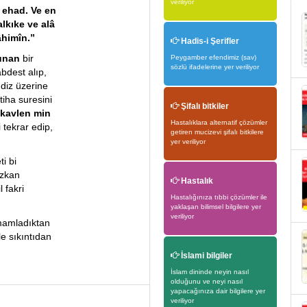
veriliyor
 ehad. Ve en
lkıke ve alâ
âhimîn.”
Hadis-i Şerifler
lunan
bir
Peygamber efendimiz (sav)
sözlü ifadelerine yer veriliyor
bdest alıp,
 diz üzerine
tiha suresini
Şifalı bitkiler
kavlen min
Hastalıklara alternatif çözümler
 tekrar edip,
getiren mucizevi şifalı bitkilere
yer veriliyor
i bi
izkan
Hastalık
 fakri
Hastalığınıza tıbbi çözümler ile
yaklaşan bilimsel bilgilere yer
veriliyor
amamladıktan
yle sıkıntıdan
İslami bilgiler
İslam dininde neyin nasıl
olduğunu ve neyi nasıl
yapacağınıza dair bilgilere yer
veriliyor