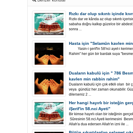
Benzer konular
Rızkı dar olup sıkıntı içinde k
Rızkı dar ve kârıda az olup sıkıntı içer
sabaha doğru kalkıp güzelce bir abdest a
sonra ...
Hasta için "Selamün kavlen mi
Yasin-i şerif'in 58'nci ayet-i kerime
Rahim" her gün bir bardak suya "besmele
Duaların kabulü için " 786 Besm
kavlen min rabbin rahim"
Duaların kabulü için çok etkili olan bir
veya gündüz her zaman okunabilir. Güze
dilerseniz 2 ...
Her hangi hayırlı bir isteğin ge
iŞerif'in 58.nci Ayeti"
Bir kimse hayırlı olan bir isteğinin gerçe
Sûresinin 58.nci Ayeti kerimesini Besme
Allah'a dua edersen Allah'ın izni ile ...
Bütün sıkıntılardan selamet çı