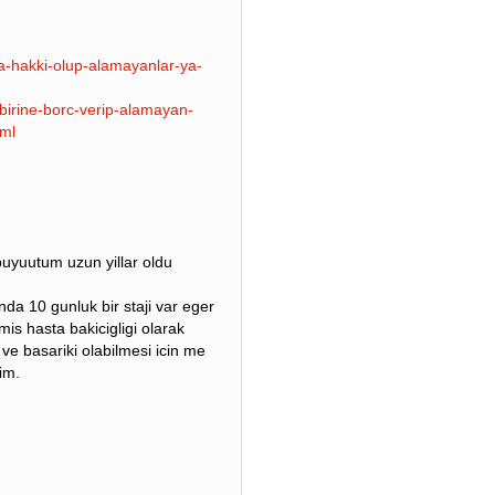
da-hakki-olup-alamayanlar-ya-
-birine-borc-verip-alamayan-
tml
buyuutum uzun yillar oldu
da 10 gunluk bir staji var eger
mis hasta bakicigligi olarak
 ve basariki olabilmesi icin me
im.