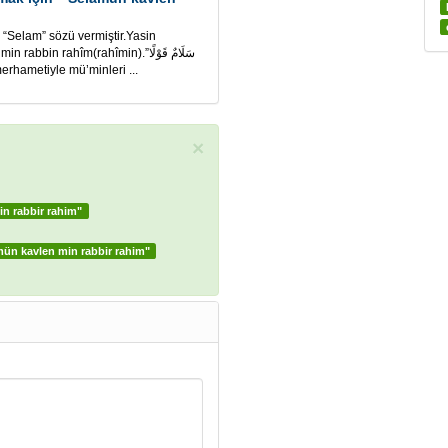
a “Selam” sözü vermiştir.Yasin
in rahîm(rahîmin).”سَلَامٌ قَوْلًا
, engin merhametiyle mü’minleri ...
×
min rabbir rahim"
amün kavlen min rabbir rahim"