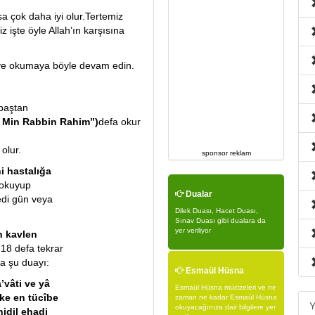
sa çok daha iyi olur.Tertemiz
z işte öyle Allah’ın karşısına
n ve okumaya böyle devam edin.
baştan
 Min Rabbin Rahim”)
defa okur
olur.
sponsor reklam
i hastalığa
 okuyup
Dualar
yedi gün veya
Dilek Duası, Hacet Duası,
Sınav Duası gibi dualara da
yer veriliyor
 kavlen
18 defa tekrar
fa şu duayı:
Esmaül Hüsna
vâti ve yâ
Esmaül Hüsna mücizeleri ve ne
üke en tücîbe
zaman ne kadar Esmaül Hüsna
Y
okuyacağınıza dair bilgilere yer
hidil ehadi