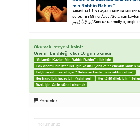
min Rabbin Rahim."
Allahü Teâlâ bu Âyeti Kerim ile kulların
süresi’nin 58’nci Âyeti.“Selâmun kavlen min rabb
مِن رَّبٍّ رَّحِيمٍ“Sonsuz rahmetiyle
Okumak isteyebilirsiniz
Önemli bir dileği olan 10 gün okusun
"Selamün Kavlen Min Rabbir Rahim" dilek için
Çok önemli bir isteğiniz için Yasin-i Şerif ve " Selamün kavlen 
Felçli ve ruh hastalı için " Selamün kavlen min rabbir rahim"
Her hangi bir hacet için Yasini şerif
Her türlü dilek için " Sel
Rızık için Yasin süresi okumak
Yorumlar