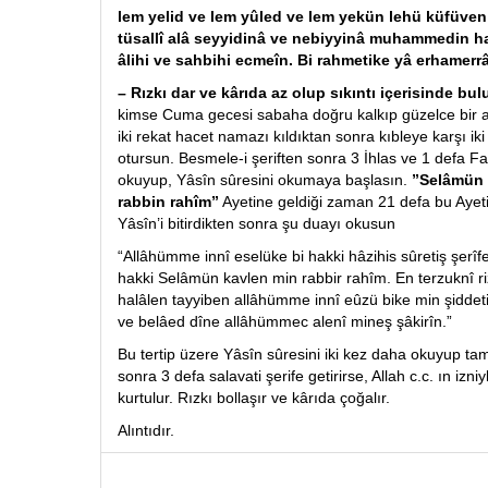
lem yelid ve lem yûled ve lem yekün lehü küfüven
tüsallî alâ seyyidinâ ve nebiyyinâ muhammedin ha
âlihi ve sahbihi ecmeîn. Bi rahmetike yâ erhamerr
– Rızkı dar ve kârıda az olup sıkıntı içerisinde bu
kimse Cuma gecesi sabaha doğru kalkıp güzelce bir a
iki rekat hacet namazı kıldıktan sonra kıbleye karşı iki
otursun. Besmele-i şeriften sonra 3 İhlas ve 1 defa Fa
okuyup, Yâsîn sûresini okumaya başlasın.
”Selâmün 
rabbin rahîm”
Ayetine geldiği zaman 21 defa bu Ayeti
Yâsîn’i bitirdikten sonra şu duayı okusun
“Allâhümme innî eselüke bi hakki hâzihis sûretiş şerîfet
hakki Selâmün kavlen min rabbir rahîm. En terzuknî r
halâlen tayyiben allâhümme innî eûzü bike min şiddetil
ve belâed dîne allâhümmec alenî mineş şâkirîn.”
Bu tertip üzere Yâsîn sûresini iki kez daha okuyup t
sonra 3 defa salavati şerife getirirse, Allah c.c. ın izni
kurtulur. Rızkı bollaşır ve kârıda çoğalır.
Alıntıdır.