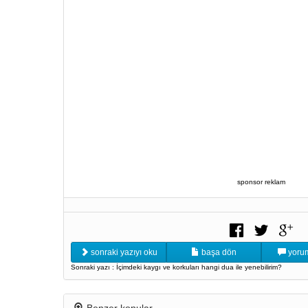
sponsor reklam
sonraki yazıyı oku
başa dön
yorum
Sonraki yazı : İçimdeki kaygı ve korkuları hangi dua ile yenebilirim?