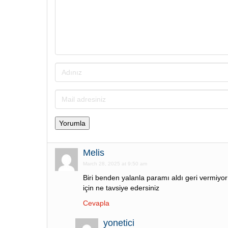
Melis
March 28, 2025 at 9:50 am
Biri benden yalanla paramı aldı geri vermiyo
için ne tavsiye edersiniz
Cevapla
yonetici