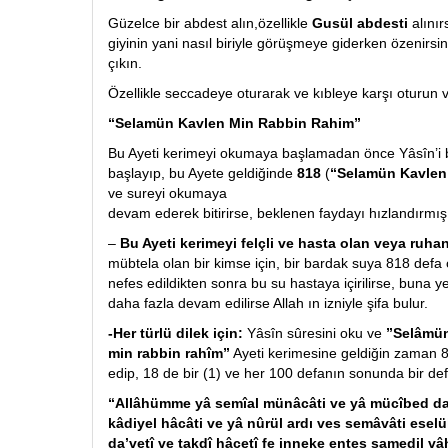
Güzelce bir abdest alın,özellikle
Gusül abdesti
alınır
giyinin yani nasıl biriyle görüşmeye giderken özenirsini
çıkın.
Özellikle seccadeye oturarak ve kıbleye karşı oturu
“Selamün Kavlen Min Rabbin Rahim”
Bu Ayeti kerimeyi okumaya başlamadan önce Yâsîn’i 
başlayıp, bu Ayete geldiğinde
818
(
“Selamün Kavlen
ve sureyi okumaya
devam ederek bitirirse, beklenen faydayı hızlandırmış 
–
Bu Ayeti kerimeyi felçli ve hasta olan veya ruhan
mübtela olan bir kimse için, bir bardak suya 818 defa
nefes edildikten sonra bu su hastaya içirilirse, buna 
daha fazla devam edilirse Allah ın izniyle şifa bulur.
-Her türlü dilek için:
Yâsîn sûresini oku ve
”Selâmün
min rabbin rahîm”
Ayeti kerimesine geldiğin zaman 8
edip, 18 de bir (1) ve her 100 defanın sonunda bir de
“Allâhümme yâ semîal münâcâti ve yâ mücîbed da’
kâdiyel hâcâti ve yâ nûrül ardı ves semâvâti esel
da’vetî ve takdî hâcetî fe inneke entes samedil vâ