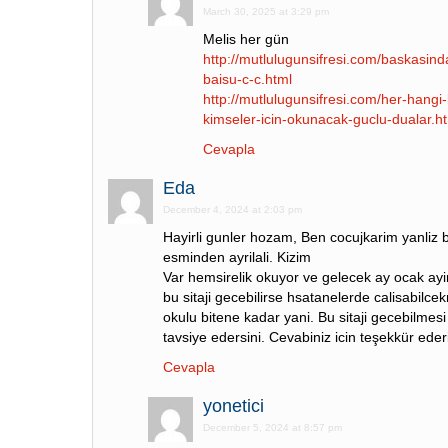
March 30, 2025 at 3:29 pm
Melis her gün
http://mutlulugunsifresi.com/baskasin
baisu-c-c.html
http://mutlulugunsifresi.com/her-hangi
kimseler-icin-okunacak-guclu-dualar.h
Cevapla
Eda
December 4, 2024 at 2:03 pm
Hayirli gunler hozam, Ben cocujkarim yanliz 
esminden ayrilali. Kizim
Var hemsirelik okuyor ve gelecek ay ocak ayin
bu sitaji gecebilirse hsatanelerde calisabilcek
okulu bitene kadar yani. Bu sitaji gecebilmesi
tavsiye edersini. Cevabiniz icin teşekkür eder
Cevapla
yonetici
December 5, 2024 at 8:57 pm