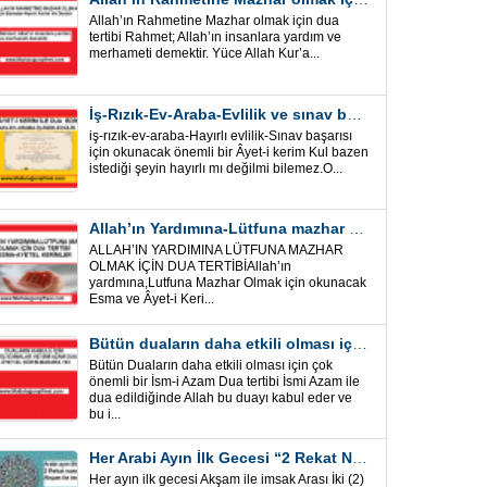
Allah’ın Rahmetine Mazhar olmak için dua
tertibi Rahmet; Allah’ın insanlara yardım ve
merhameti demektir. Yüce Allah Kur’a...
İş-Rızık-Ev-Araba-Evlilik ve sınav başarısı için okunacak Önemli bir Âyet
iş-rızık-ev-araba-Hayırlı evlilik-Sınav başarısı
için okunacak önemli bir Âyet-i kerim Kul bazen
istediği şeyin hayırlı mı değilmi bilemez.O...
Allah’ın Yardımına-Lütfuna mazhar olmak için Dua Tertibi
ALLAH’IN YARDIMINA LÜTFUNA MAZHAR
OLMAK İÇİN DUA TERTİBİAllah’ın
yardmına,Lutfuna Mazhar Olmak için okunacak
Esma ve Âyet-i Keri...
Bütün duaların daha etkili olması için önemli bir İsm-i Azam Dua Tertibi
Bütün Duaların daha etkili olması için çok
önemli bir İsm-i Azam Dua tertibi İsmi Azam ile
dua edildiğinde Allah bu duayı kabul eder ve
bu i...
Her Arabi Ayın İlk Gecesi “2 Rekat Namaz” O Ay tüm belalardan kurtuluş
Her ayın ilk gecesi Akşam ile imsak Arası İki (2)