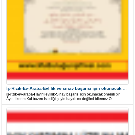
İş-Rızık-Ev-Araba-Evlilik ve sınav başarısı için okunacak Önemli bir Âyet
iş-rızık-ev-araba-Hayırlı evlilik-Sınav başarısı için okunacak önemli bir
Âyet-i kerim Kul bazen istediği şeyin hayırlı mı değilmi bilemez.O...