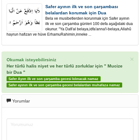
Safer ayının ilk ve son çarşambası
belalardan korumak için Dua
Bela ve musibetlerden korunmak için Safer ayının
ilk ve son çarşamba günleri 100 defa aşağıdaki dua
okunur. "Ya Dafi'al belaya,idfa'anna'l-belaya,Allahû
hayrun hafizan ve hüve ErhamuRahimin,inneke ...
×
Okumak isteyebilirsiniz
Her türlü halis niyet ve her türlü zorluklar için " Mucize
bir Dua "
Safer Ayıın ilk ve son çarşamba gecesi kılınacak namaz
Safer ayının ilk ve son çarşamba gecesi belalardan muhafaza namaz
Yorumlar