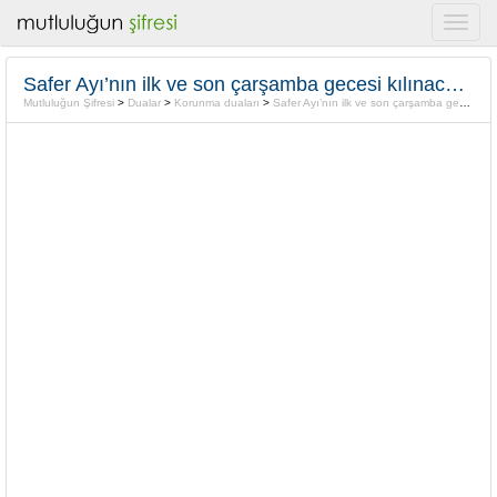
Safer Ayı’nın ilk ve son çarşamba gecesi kılınacak Namaz
Mutluluğun Şifresi
>
Dualar
>
Korunma duaları
>
Safer Ayı’nın ilk ve son çarşamba gecesi kılınacak Namaz