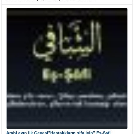
Arabi ayın ilk Gecesi”Hastalıkların şifa için” Eş-Şafi