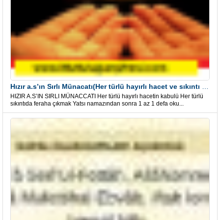
Hızır a.s’ın Sırlı Münacatı(Her türlü hayırlı hacet ve sıkıntı için)
HIZIR A.S’IN SIRLI MÜNACCATI Her türlü hayırlı hacetin kabulü Her türlü
sıkıntıda feraha çıkmak Yatsı namazından sonra 1 az 1 defa oku...