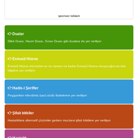
sponsor reklam
Dualar
Dilek Duası, Hacet Duası, Sınav Duası gibi dualara da yer veriliyor
Esmaül Hüsna
Esmaül Hüsna mücizeleri ve ne zaman ne kadar Esmaül Hüsna okuyacağınıza dair
bilgilere yer veriliyor
Hadis-i Şerifler
Peygamber efendimiz (sav) sözlü ifadelerine yer veriliyor
Şifalı bitkiler
Hastalıklara alternatif çözümler getiren mucizevi şifalı bitkilere yer veriliyor