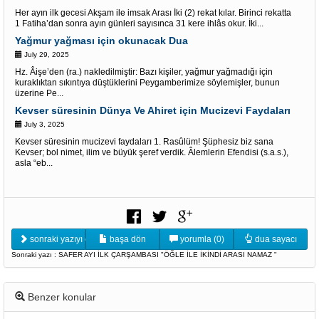
Her ayın ilk gecesi Akşam ile imsak Arası İki (2) rekat kılar. Birinci rekatta
1 Fatiha’dan sonra ayın günleri sayısınca 31 kere ihlâs okur. İki...
Yağmur yağması için okunacak Dua
July 29, 2025
Hz. Âişe’den (ra.) nakledilmiştir: Bazı kişiler, yağmur yağmadığı için
kuraklıktan sıkıntıya düştüklerini Peygamberimize söylemişler, bunun
üzerine Pe...
Kevser süresinin Dünya Ve Ahiret için Mucizevi Faydaları
July 3, 2025
Kevser süresinin mucizevi faydaları 1. Rasûlüm! Şüphesiz biz sana
Kevser; bol nimet, ilim ve büyük şeref verdik. Âlemlerin Efendisi (s.a.s.),
asla “eb...
sonraki yazıyı oku
başa dön
yorumla (0)
dua sayacı
Sonraki yazı : SAFER AYI İLK ÇARŞAMBASI "ÖĞLE İLE İKİNDİ ARASI NAMAZ "
Benzer konular