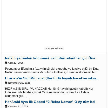
sponsor reklam
Nefsin şerrinden korunmak ve bütün sıkıntılar için Önemli bir Dua
April 22, 2026
Peygamber Efendimiz (s.a.v)’in sürekli okuduğu ve tavsiye ettiği bir Dua;
Nefsin şerrinden korunma.Ve bütün sıkıntılar için okunacak önemli bir ...
Hızır a.s’ın Sırlı Münacatı(Her türlü hayırlı hacet ve sıkıntı için)
November 23, 2025
HIZIR A.S’IN SIRLI MÜNACCATI Her türlü hayırlı hacetin kabulü Her
türlü sıkıntıda feraha çıkmak Yatsı namazından sonra 1 az 1 defa
okunması çok ...
Her Arabi Ayın İlk Gecesi “2 Rekat Namaz” O Ay tüm belalardan kurtuluş
October 21, 2025