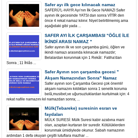
Safer ayı ilk gece kılınacak namaz
SAFERÜ'L-HAYR Ayı’nın İlk Gece NAMAZI Safer
ayının ilk gecesinde YATSI dan sonra VİTİR den
önce 4 rekat namaz kılınır. Niyet belirtilmemiş ama
aşağıdaki gibi yada ...
SAFER AYI İLK ÇARŞAMBASI "ÖĞLE İLE
İKİNDİ ARASI NAMAZ "
Safer ayının ilk ve son çarşamba günü, öğlen ve
ikindi namazı arasında kılınacak namazdır;
Belalardan korunmak için 1 Rekât : Fatiha'dan
Sonra ; 11 İhlâs ...
Safer Ayının son çarşamba gecesi "
Akşam Namazından Sonra" Namaz
Safer ayının son Çarşamba Gecesi çok önemli!
akşam namazını kıldıktan sonra 1 senelik koruma
belâ,musibet,ve uğursuzluklardan kurtulmak için: 4
rekat nafile namazını kıl namazdan sonra; ...
Mülk(Tebareke) suresinin esrarı ve
faydaları
MÜLK SURESİ: Mülk Suresi kabir azabına mani
olan, azaptan kurtaran bir suredir. Kötülüklerden
korunmak ümidiylede okunur. Sabah namazının
ardından 1 defa okuyan çeşitli lutuflara mazhar ...