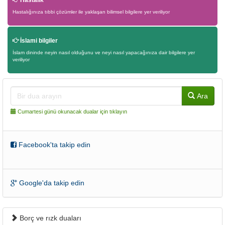
Hastalık
Hastalığınıza tıbbi çözümler ile yaklaşan bilimsel bilgilere yer veriliyor
İslami bilgiler
İslam dininde neyin nasıl olduğunu ve neyi nasıl yapacağınıza dair bilgilere yer
veriliyor
Ara
Cumartesi günü okunacak dualar için tıklayın
Facebook'ta takip edin
Google'da takip edin
Borç ve rızk duaları