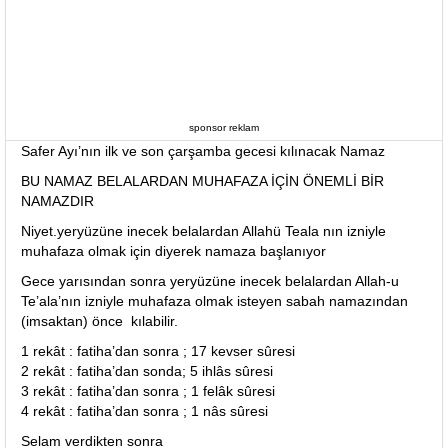
sponsor reklam
Safer Ayı’nın ilk ve son çarşamba gecesi kılınacak Namaz
BU NAMAZ BELALARDAN MUHAFAZA İÇİN ÖNEMLİ BİR
NAMAZDIR
Niyet.yeryüzüne inecek belalardan Allahü Teala nın izniyle
muhafaza olmak için diyerek namaza başlanıyor
Gece yarısından sonra yeryüzüne inecek belalardan Allah-u
Te’ala’nın izniyle muhafaza olmak isteyen sabah namazından
(imsaktan) önce kılabilir.
1 rekât : fatiha’dan sonra ; 17 kevser sûresi
2 rekât : fatiha’dan sonda; 5 ihlâs sûresi
3 rekât : fatiha’dan sonra ; 1 felâk sûresi
4 rekât : fatiha’dan sonra ; 1 nâs sûresi
Selam verdikten sonra