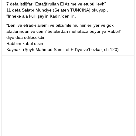
7 defa istiğfar “Estağfirullah El Azime ve etubü ileyh”
11 defa Salat-ı Münciye (Selaten TUNCİNA) okuyup .
“İnneke ala külli şey’in Kadir.”denilir..
“Beni ve efrâd-ı ailemi ve bilcümle mü’minleri yer ve gök
âfatlarından ve cemî’ belâlardan muhafaza buyur ya Rabbi!”
diye duâ edilecekdir.
Rabbim kabul etsin
Kaynak: (Şeyh Mahmud Sami, el-Ed’iye ve’l-ezkar, sh:120)