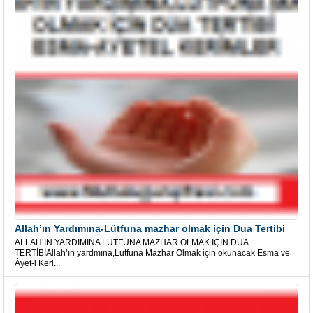
Allah’ın Yardımına-Lütfuna mazhar olmak için Dua Tertibi
ALLAH’IN YARDIMINA LÜTFUNA MAZHAR OLMAK İÇİN DUA
TERTİBİAllah’ın yardmına,Lutfuna Mazhar Olmak için okunacak Esma ve
Âyet-i Keri...