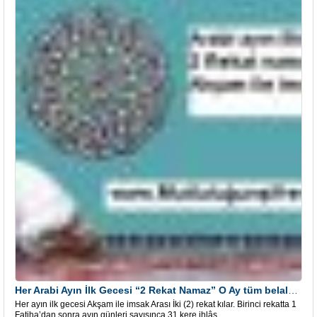
Her Arabi Ayın İlk Gecesi “2 Rekat Namaz” O Ay tüm belalardan kurtuluş
Her ayın ilk gecesi Akşam ile imsak Arası İki (2) rekat kılar. Birinci rekatta 1
Fatiha’dan sonra ayın günleri sayısınca 31 kere ihlâs...