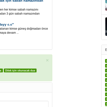
mak için sabah namazından
yen her kimse sabah namazını
uşmadan 3 gün sabah namazından
Hayy c.c"
nan kimse güneş doğmadan önce
maya devam ...
E
×
a
Dilek için okunacak dua