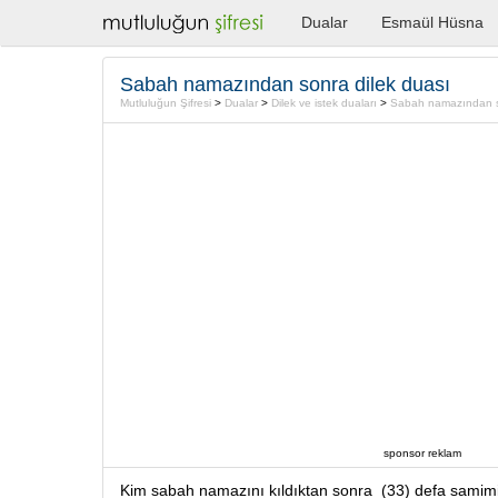
Dualar
Esmaül Hüsna
Sabah namazından sonra dilek duası
Mutluluğun Şifresi
>
Dualar
>
Dilek ve istek duaları
>
Sabah namazından s
sponsor reklam
Kim sabah namazını kıldıktan sonra (33) defa samimi 