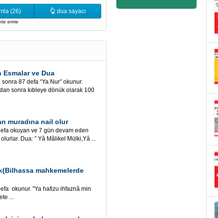
mla (26)
dua sayacı
mete erme
n Esmalar ve Dua
sonra 87 defa “Ya Nur” okunur.
dan sonra kıbleye dönük olarak 100
 muradına nail olur
defa okuyan ve 7 gün devam eden
 olurlar. Dua: ” Yâ Mâlikel Mülki,Yâ ...
ak(Bilhassa mahkemelerde
kunur. "Ya hafizu ihfaznâ min
te ...