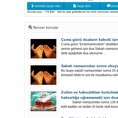
sonraki yazıyı oku
başa dön
yoru
Sonraki yazı : "Yâ Bâri " Zikri ile akla gelebilecek her türlü sıkıntıdan sela
Benzer konular
Cuma günü duaların kabulü içi
Cuma günü “Errahmanirrahim” dedikten 
yerine gelmesi için dua Sabah namazın
defa aşağıdaki dua okunurve ...
Sabah namazından sonra okuyan
Bu duayı sabah namazından sonra 25 
kimseler Allah’ın izni ile muratlarına nail
Zulüm ve haksızlıktan kurtulm
haksızlığa uğramamak) için dua
Sabah namazından sonra 129 defa o
külli kadâin ve belâin lâ havle velâ kuvve