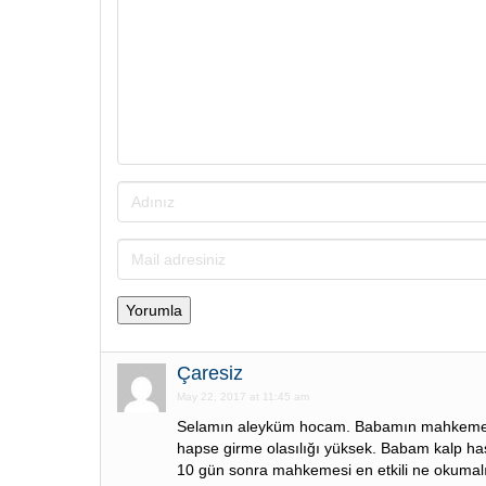
Çaresiz
May 22, 2017 at 11:45 am
Selamın aleyküm hocam. Babamın mahkemesi
hapse girme olasılığı yüksek. Babam kalp has
10 gün sonra mahkemesi en etkili ne okumal