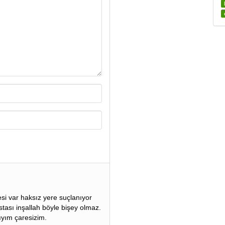
 var haksız yere suçlanıyor
tası inşallah böyle bişey olmaz.
ıyım çaresizim.