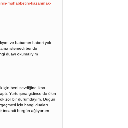
isinin-muhabbetini-kazanmak-
lıyım ve babamın haberi yok
m ama istemedi bende
ngi duayı okumalıyım
ik için beni sevdiğine ikna
aptı. Yurtdışına gidince de ölen
çok zor bir durumdayım. Düğün
zgeçmesi için hangi duaları
ir insandi.hergün ağlıyorum.