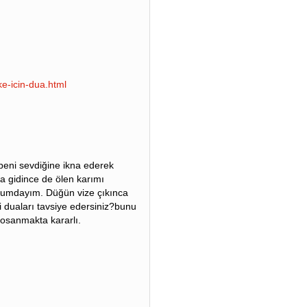
e-icin-dua.html
n beni sevdiğine ikna ederek
na gidince de ölen karımı
rumdayım. Düğün vize çıkınca
 duaları tavsiye edersiniz?bunu
Bosanmakta kararlı.