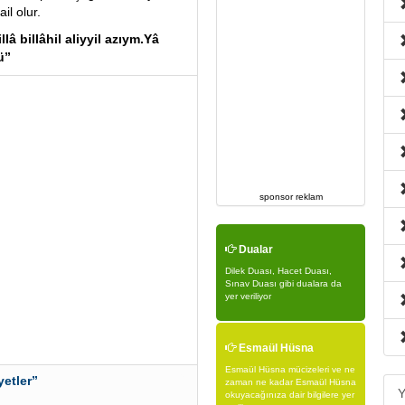
l olur.
â billâhil aliyyil azıym.Yâ
ü”
sponsor reklam
Dualar
Dilek Duası, Hacet Duası,
Sınav Duası gibi dualara da
yer veriliyor
Esmaül Hüsna
Esmaül Hüsna mücizeleri ve ne
yetler”
zaman ne kadar Esmaül Hüsna
Y
okuyacağınıza dair bilgilere yer