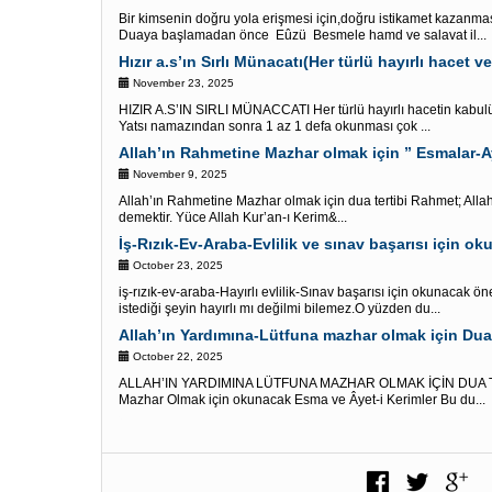
Bir kimsenin doğru yola erişmesi için,doğru istikamet kazanma
Duaya başlamadan önce Eûzü Besmele hamd ve salavat il...
Hızır a.s’ın Sırlı Münacatı(Her türlü hayırlı hacet ve 
November 23, 2025
HIZIR A.S’IN SIRLI MÜNACCATI Her türlü hayırlı hacetin kabulü 
Yatsı namazından sonra 1 az 1 defa okunması çok ...
Allah’ın Rahmetine Mazhar olmak için ” Esmalar-A
November 9, 2025
Allah’ın Rahmetine Mazhar olmak için dua tertibi Rahmet; Alla
demektir. Yüce Allah Kur’an-ı Kerim&...
İş-Rızık-Ev-Araba-Evlilik ve sınav başarısı için o
October 23, 2025
iş-rızık-ev-araba-Hayırlı evlilik-Sınav başarısı için okunacak ön
istediği şeyin hayırlı mı değilmi bilemez.O yüzden du...
Allah’ın Yardımına-Lütfuna mazhar olmak için Dua 
October 22, 2025
ALLAH’IN YARDIMINA LÜTFUNA MAZHAR OLMAK İÇİN DUA TER
Mazhar Olmak için okunacak Esma ve Âyet-i Kerimler Bu du...