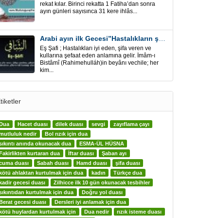
rekat kılar. Birinci rekatta 1 Fatiha’dan sonra
ayın günleri sayısınca 31 kere ihlâs...
Arabi ayın ilk Gecesi”Hastalıkların şifa için” Eş-Şafi
Eş Şafi ; Hastalıkları iyi eden, şifa veren ve
kullarına şefaat eden anlamına gelir. İmâm-ı
Bistâmî (Rahimehulláh)in beyânı vechile; her
kim...
tiketler
Dua
Hacet duası
dilek duası
sevgi
zayıflama çayı
mutluluk nedir
Bol rızık için dua
sıkıntı anında okunacak dua
ESMA-ÜL HÜSNA
Fakirlikten kurtaran dua
İftar duası
Şaban ayı
cuma duası
Sabah duası
Hamd duası
şifa duası
kötü ahlaktan kurtulmak için dua
kadın
Türkçe dua
kadir gecesi duası
Zilhicce ilk 10 gün okunacak tesbihler
sıkıntıdan kurtulmak için dua
Doğru yol duası
Berat gecesi duası
Dersleri iyi anlamak için dua
kötü huylardan kurtulmak için
Dua nedir
rızık isteme duası