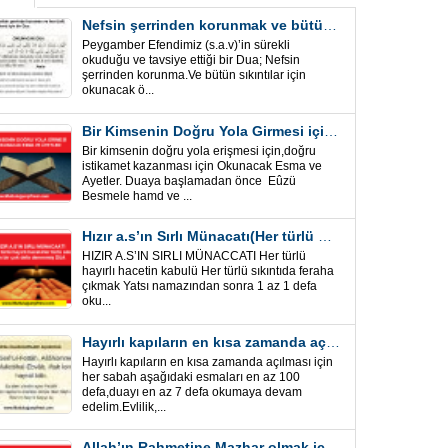
Nefsin şerrinden korunmak ve bütün sıkıntılar için Önemli bir Dua
Peygamber Efendimiz (s.a.v)’in sürekli
okuduğu ve tavsiye ettiği bir Dua; Nefsin
şerrinden korunma.Ve bütün sıkıntılar için
okunacak ö...
Bir Kimsenin Doğru Yola Girmesi için ” Esma ve Âyetler”
Bir kimsenin doğru yola erişmesi için,doğru
istikamet kazanması için Okunacak Esma ve
Ayetler. Duaya başlamadan önce Eûzü
Besmele hamd ve ...
Hızır a.s’ın Sırlı Münacatı(Her türlü hayırlı hacet ve sıkıntı için)
HIZIR A.S’IN SIRLI MÜNACCATI Her türlü
hayırlı hacetin kabulü Her türlü sıkıntıda feraha
çıkmak Yatsı namazından sonra 1 az 1 defa
oku...
Hayırlı kapıların en kısa zamanda açılması için Esmalar ve Dua
Hayırlı kapıların en kısa zamanda açılması için
her sabah aşağıdaki esmaları en az 100
defa,duayı en az 7 defa okumaya devam
edelim.Evlilik,...
Allah’ın Rahmetine Mazhar olmak için ” Esmalar-Ayet ve Dualar”