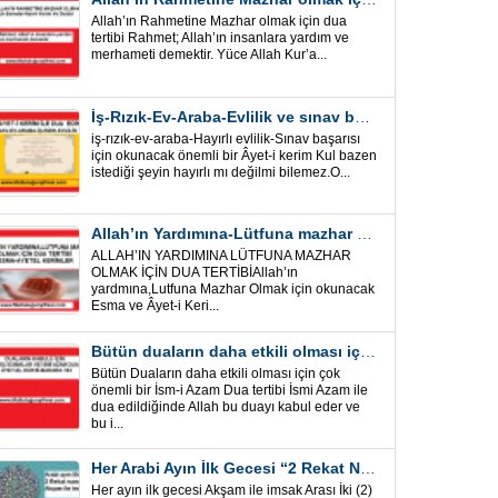
Allah’ın Rahmetine Mazhar olmak için dua
tertibi Rahmet; Allah’ın insanlara yardım ve
merhameti demektir. Yüce Allah Kur’a...
İş-Rızık-Ev-Araba-Evlilik ve sınav başarısı için okunacak Önemli bir Âyet
iş-rızık-ev-araba-Hayırlı evlilik-Sınav başarısı
için okunacak önemli bir Âyet-i kerim Kul bazen
istediği şeyin hayırlı mı değilmi bilemez.O...
Allah’ın Yardımına-Lütfuna mazhar olmak için Dua Tertibi
ALLAH’IN YARDIMINA LÜTFUNA MAZHAR
OLMAK İÇİN DUA TERTİBİAllah’ın
yardmına,Lutfuna Mazhar Olmak için okunacak
Esma ve Âyet-i Keri...
Bütün duaların daha etkili olması için önemli bir İsm-i Azam Dua Tertibi
Bütün Duaların daha etkili olması için çok
önemli bir İsm-i Azam Dua tertibi İsmi Azam ile
dua edildiğinde Allah bu duayı kabul eder ve
bu i...
Her Arabi Ayın İlk Gecesi “2 Rekat Namaz” O Ay tüm belalardan kurtuluş
Her ayın ilk gecesi Akşam ile imsak Arası İki (2)