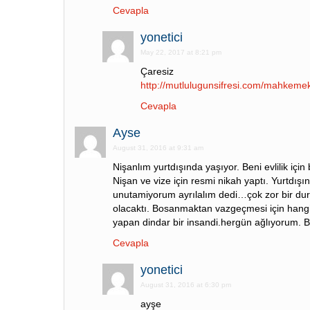
Cevapla
yonetici
May 22, 2017 at 8:21 pm
Çaresiz
http://mutlulugunsifresi.com/mahkemek
Cevapla
Ayse
August 31, 2016 at 9:31 am
Nişanlım yurtdışında yaşıyor. Beni evlilik içi
Nişan ve vize için resmi nikah yaptı. Yurtdışı
unutamiyorum ayrılalım dedi…çok zor bir du
olacaktı. Bosanmaktan vazgeçmesi için hangi
yapan dindar bir insandi.hergün ağlıyorum. 
Cevapla
yonetici
August 31, 2016 at 6:30 pm
ayşe