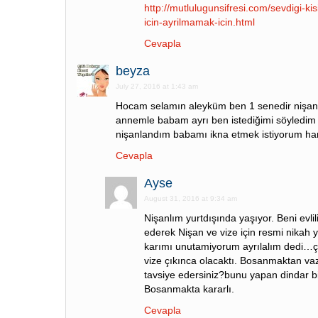
http://mutlulugunsifresi.com/sevdigi-k
icin-ayrilmamak-icin.html
Cevapla
beyza
July 27, 2016 at 1:43 am
Hocam selamın aleyküm ben 1 senedir nişan
annemle babam ayrı ben istediğimi söyledi
nişanlandım babamı ikna etmek istiyorum ha
Cevapla
Ayse
August 31, 2016 at 9:34 am
Nişanlım yurtdışında yaşıyor. Beni evlil
ederek Nişan ve vize için resmi nikah y
karımı unutamiyorum ayrılalım dedi…
vize çıkınca olacaktı. Bosanmaktan va
tavsiye edersiniz?bunu yapan dindar b
Bosanmakta kararlı.
Cevapla