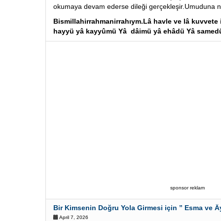
okumaya devam ederse dileği gerçekleşir.Umuduna nai
Bismillahirrahmanirrahıym.Lâ havle ve lâ kuvvete ill
hayyü yâ kayyûmü Yâ dâimü yâ ehâdü Yâ samed
sponsor reklam
Bir Kimsenin Doğru Yola Girmesi için ” Esma ve Â
April 7, 2026