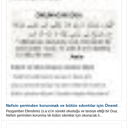
Nefsin şerrinden korunmak ve bütün sıkıntılar için Önemli bir Dua
Peygamber Efendimiz (s.a.v)’in sürekli okuduğu ve tavsiye ettiği bir Dua;
Nefsin şerrinden korunma.Ve bütün sıkıntılar için okunacak ö...