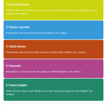
Esmaül Hüsna
Esmaül Hüsna mücizeleri ve ne zaman ne kadar Esmaül Hüsna okuyacağınıza dair
bilgilere yer veriliyor
Hadis-i Şerifler
Peygamber efendimiz (sav) sözlü ifadelerine yer veriliyor
Şifalı bitkiler
Hastalıklara alternatif çözümler getiren mucizevi şifalı bitkilere yer veriliyor
Hastalık
Hastalığınıza tıbbi çözümler ile yaklaşan bilimsel bilgilere yer veriliyor
İslami bilgiler
İslam dininde neyin nasıl olduğunu ve neyi nasıl yapacağınıza dair bilgilere yer
veriliyor