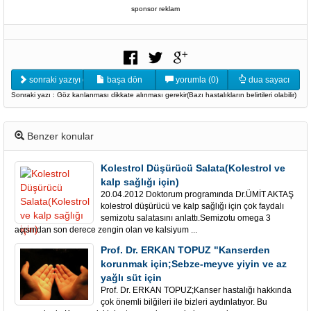
sponsor reklam
sonraki yazıyı oku
başa dön
yorumla (0)
dua sayacı
Sonraki yazı : Göz kanlanması dikkate alınması gerekir(Bazı hastalıkların belirtileri olabilir)
Benzer konular
Kolestrol Düşürücü Salata(Kolestrol ve
kalp sağlığı için)
20.04.2012 Doktorum programında Dr.ÜMİT AKTAŞ
kolestrol düşürücü ve kalp sağlığı için çok faydalı
semizotu salatasını anlattı.Semizotu omega 3
açısından son derece zengin olan ve kalsiyum ...
Prof. Dr. ERKAN TOPUZ "Kanserden
korunmak için;Sebze-meyve yiyin ve az
yağlı süt için
Prof. Dr. ERKAN TOPUZ;Kanser hastalığı hakkında
çok önemli bilğileri ile bizleri aydınlatıyor. Bu