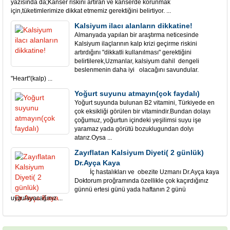
yazısında da;Kanser riskini artıran ve kanserde korunmak
için,tüketimlerimize dikkat etmemiz gerektiğini belirtiyor. ...
Kalsiyum ilacı alanların dikkatine!
Almanyada yapılan bir araştırma neticesinde
Kalsiyum ilaçlarının kalp krizi geçirme riskini
artırdığını "dikkatli kullanılması" gerektiğini
belirtilerek,Uzmanlar, kalsiyum dahil dengeli
beslenmenin daha iyi olacağını savundular.
"Heart"(kalp) ...
Yoğurt suyunu atmayın(çok faydalı)
Yoğurt suyunda bulunan B2 vitamini, Türkiyede en
çok eksikliği görülen bir vitamindir.Bundan dolayı
çoğumuz, yoğurtun içindeki yeşilimsi suyu işe
yaramaz yada görütü bozuklugundan dolyı
atarız.Oysa ...
Zayıflatan Kalsiyum Diyeti( 2 günlük)
Dr.Ayça Kaya
İç hastalıkları ve obezite Uzmanı Dr.Ayça kaya
Doktorum proğramında özellikle çok kaçırdığınız
günnü ertesi günü yada haftanın 2 günü
uygulayacağınız ...