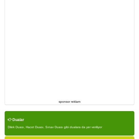
sponsor reklam
Dualar
Dilek Duası, Hacet Duası, Sınav Duası gibi dualara da yer veriliyor