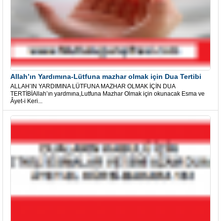
Allah’ın Yardımına-Lütfuna mazhar olmak için Dua Tertibi
ALLAH’IN YARDIMINA LÜTFUNA MAZHAR OLMAK İÇİN DUA
TERTİBİAllah’ın yardmına,Lutfuna Mazhar Olmak için okunacak Esma ve
Âyet-i Keri...