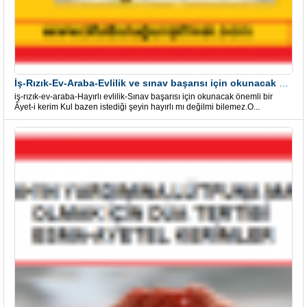
İş-Rızık-Ev-Araba-Evlilik ve sınav başarısı için okunacak Önemli bir Âyet
iş-rızık-ev-araba-Hayırlı evlilik-Sınav başarısı için okunacak önemli bir
Âyet-i kerim Kul bazen istediği şeyin hayırlı mı değilmi bilemez.O...