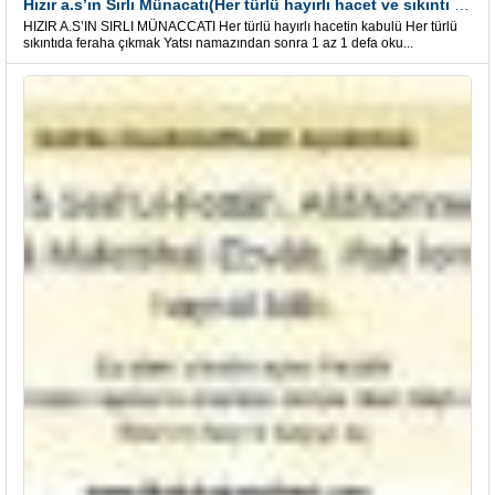
Hızır a.s’ın Sırlı Münacatı(Her türlü hayırlı hacet ve sıkıntı için)
HIZIR A.S’IN SIRLI MÜNACCATI Her türlü hayırlı hacetin kabulü Her türlü
sıkıntıda feraha çıkmak Yatsı namazından sonra 1 az 1 defa oku...