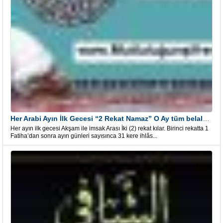
Her Arabi Ayın İlk Gecesi “2 Rekat Namaz” O Ay tüm belalardan kurtuluş
Her ayın ilk gecesi Akşam ile imsak Arası İki (2) rekat kılar. Birinci rekatta 1
Fatiha’dan sonra ayın günleri sayısınca 31 kere ihlâs...