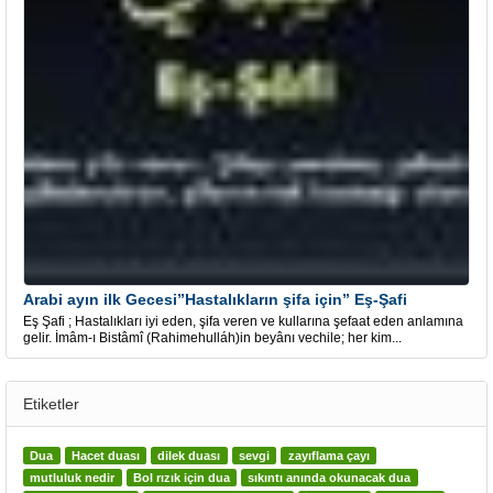
Arabi ayın ilk Gecesi”Hastalıkların şifa için” Eş-Şafi
Eş Şafi ; Hastalıkları iyi eden, şifa veren ve kullarına şefaat eden anlamına
gelir. İmâm-ı Bistâmî (Rahimehulláh)in beyânı vechile; her kim...
Etiketler
Dua
Hacet duası
dilek duası
sevgi
zayıflama çayı
mutluluk nedir
Bol rızık için dua
sıkıntı anında okunacak dua