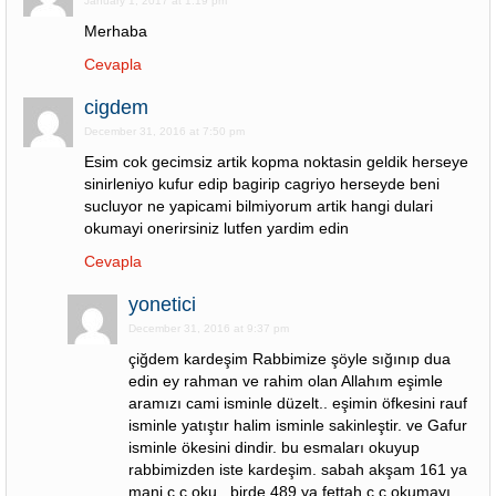
January 1, 2017 at 1:19 pm
Merhaba
Cevapla
cigdem
December 31, 2016 at 7:50 pm
Esim cok gecimsiz artik kopma noktasin geldik herseye
sinirleniyo kufur edip bagirip cagriyo herseyde beni
sucluyor ne yapicami bilmiyorum artik hangi dulari
okumayi onerirsiniz lutfen yardim edin
Cevapla
yonetici
December 31, 2016 at 9:37 pm
çiğdem kardeşim Rabbimize şöyle sığınıp dua
edin ey rahman ve rahim olan Allahım eşimle
aramızı cami isminle düzelt.. eşimin öfkesini rauf
isminle yatıştır halim isminle sakinleştir. ve Gafur
isminle ökesini dindir. bu esmaları okuyup
rabbimizden iste kardeşim. sabah akşam 161 ya
mani c.c oku.. birde 489 ya fettah c.c okumayı