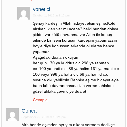
yonetici
October 1, 2019 at 3:15 pm
Şenay kardeşim Allah hidayet etsin eşine.Kötü
alışkanlıkları var mı acaba? belki bundan dolayı
şiddet var kötü davranma var.Ailen ile konuş
ailende biri seni korusun kardeşim yapamazsın
böyle diye konuşsun arkanda olurlarsa bence
yapamaz.
Aşağıdaki duaları okuyun
her gün 170 ya kuddus c.c 298 ya rahman
cç..100 ya hadi c.c. 88 ya halim 161 ya mani c.c
100 veya 998 ya hafiz c.c 68 ya hamid c.c
suyuna okuyabilirsin Rabbim eşime hidayet eyle
bana kötü davranmasına izin verme. ahlakını
güzel ahlaka çevir diye dua et
Cevapla
Gonca
September 29, 2019 at 10:25 pm
Mrb bende eşimden ayrıyım nikahı vermem dedikçe