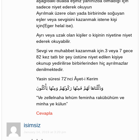
aşağıdaki duada eşiniz yanınızda olmadığı için
sadece niyet ederek okuyun
Ayrılmak üzere olan yada birbirinde soğuyan
eşler veya sevgisini kazanmak istene kişi
için(Eger helal ise).
Ayrı veya uzak olan kişiler o kişinin niyetine niyet
ederek okuyabilir.
Sevgi ve muhabbet kazanmak için.3 veya 7 gece
82 kez tatlı bir şey üstüne niyet edilen kişiye
okunup yedirilirse birbirlerinden hiç ayrılmazlar
denilmektedir.
Yasin süresi 72’nci Âyet-i Kerim
وَذَلَّلْنَاهَا لَهُمْ فَمِنْهَا رَكُوبُهُمْ وَمِنْهَا يَأْكُلُونَ
“Ve zellelnaha lehüm feminha rakübühüm ve
minha ye külun”
Cevapla
isimsiz
January 14, 2019 at 3:20 pm