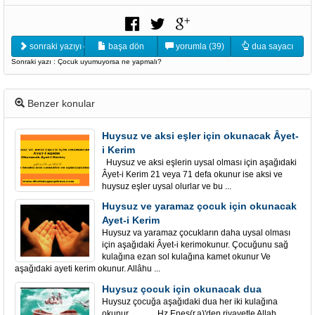
sonraki yazıyı oku
başa dön
yorumla (39)
dua sayacı
Sonraki yazı : Çocuk uyumuyorsa ne yapmalı?
Benzer konular
Huysuz ve aksi eşler için okunacak Âyet-
i Kerim
Huysuz ve aksi eşlerin uysal olması için aşağıdaki
Âyet-i Kerim 21 veya 71 defa okunur ise aksi ve
huysuz eşler uysal olurlar ve bu ...
Huysuz ve yaramaz çocuk için okunacak
Ayet-i Kerim
Huysuz va yaramaz çocukların daha uysal olması
için aşağıdaki Âyet-i kerimokunur. Çocuğunu sağ
kulağına ezan sol kulağına kamet okunur Ve
aşağıdaki ayeti kerim okunur. Allâhu ...
Huysuz çocuk için okunacak dua
Huysuz çocuğa aşağıdaki dua her iki kulağına
okunur. Hz.Enes(r.a)'den rivayetle Allah