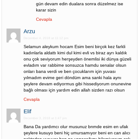
gün devam edin dualara sonra düzelmez ise
karar sizin
Cevapla
Arzu
December 4, 2018 at 11:12 pm
Selamun aleykum hocam Esim beni birçok kez farkli
kadınlarla aldattı kimi dul kimi evli vs biraz ayrı kaldık
onu çok seviyorum herşeyden önemlisi iki dünya güzeli
evladım var rabbime sonsuzca hamdu senalar olsun
onları bana verdi ve ben çocuklarım için yuvası
yılmadım evime geri döndüm ama sanki hala aynı
şeylere devam ediyormus gibi hissediyorum onunevine
bağlı olması için yardım edin allah sizden razı olsun
Cevapla
Elif
December 3, 2018 at 1:47 pm
Bana Da yardımcı olur musunuz bnmde esim en ufak
şeylere kusuyo beni hiç umursamıyor beni en can alıcı