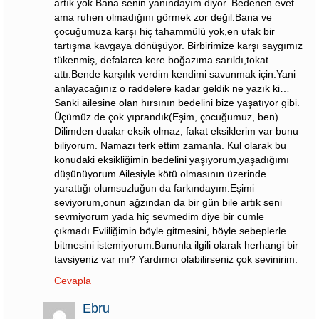
artık yok.Bana senin yanındayım diyor. Bedenen evet
ama ruhen olmadığını görmek zor değil.Bana ve
çocuğumuza karşı hiç tahammülü yok,en ufak bir
tartışma kavgaya dönüşüyor. Birbirimize karşı saygımız
tükenmiş, defalarca kere boğazıma sarıldı,tokat
attı.Bende karşılık verdim kendimi savunmak için.Yani
anlayacağınız o raddelere kadar geldik ne yazık ki…
Sanki ailesine olan hırsının bedelini bize yaşatıyor gibi.
Üçümüz de çok yıprandık(Eşim, çocuğumuz, ben).
Dilimden dualar eksik olmaz, fakat eksiklerim var bunu
biliyorum. Namazı terk ettim zamanla. Kul olarak bu
konudaki eksikliğimin bedelini yaşıyorum,yaşadığımı
düşünüyorum.Ailesiyle kötü olmasının üzerinde
yarattığı olumsuzluğun da farkındayım.Eşimi
seviyorum,onun ağzından da bir gün bile artık seni
sevmiyorum yada hiç sevmedim diye bir cümle
çıkmadı.Evliliğimin böyle gitmesini, böyle sebeplerle
bitmesini istemiyorum.Bununla ilgili olarak herhangi bir
tavsiyeniz var mı? Yardımcı olabilirseniz çok sevinirim.
Cevapla
Ebru