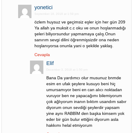
yonetici
September 18, 2018 at 1:59 pm
özlem huysuz ve geçimsiz eşler için her gün 209
Ya allah ya muksit c.c oku ve onun hoşlanmadığı
şeleri biliyorsundur yapmamaya çalış.Onun
sanırım sevgi dilini öğrenmişsizdir ona neden
hoşlanıyorsa onunla yani o şekilde yaklaş.
Cevapla
Elif
December 3, 2018 at 1:50 pm
Bana Da yardımcı olur musunuz bnmde
esim en ufak şeylere kusuyo beni hiç
umursamıyor beni en can alıcı noktadan
vuruyor ben ne yapacağımı bilemiyorum
çok ağlıyorum inanın bıktım usandım sabır
diyorum onun sevdiği şeylerdir yapsam
yine aynı RABBİM den başka kimsem yok
eder bir gün bulur ettiğini diyorum asla
hakkımı helal etmiyorum