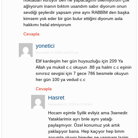
noktadan vuruyor ben ne yapacağımı bilemiyorum çok
ağlıyorum inanın bıktım usandım sabır diyorum onun
sevdiği şeylerdir yapsam yine aynı RABBİM den başka
kimsem yok eder bir gün bulur ettiğini diyorum asla
hakkımı helal etmiyorum
Cevapla
yonetici
December 3, 2018 at 6:51 pm
Elif kardeşim her gün huysuzluğu için 209 Ya
Allah ya muksit c.c okuyun .88 ya halim c.c eşinin
sınırsız sevgisi için 7 gece 786 besmele okuyun
her gün 100 ya vedud c.c
Cevapla
Hasret
September 8, 2023 at 2:18 pm
Hocam eşimle 5yilik evliyiz ama 3senedir.
Yataklarimix ayrı bnle aynı yatağı
paylaşmıyor. Özel konumuz yok artık
yaklaşıyor bana. Hep kaçıyor hep bmm
zorumla oluyor bireyler ne yapmam lazim