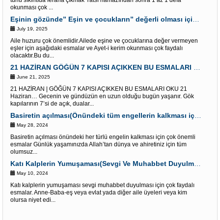
türlü sıkıntıda feraha çıkmak Yatsı namazından sonra 1 az 1 defa
okunması çok ...
Eşinin gözünde” Eşin ve çocukların” değerli olması için Esmalar ve Âyet-i Kerim
July 19, 2025
Aile huzuru çok önemlidir.Ailede eşine ve çocuklarına değer vermeyen
eşler için aşağıdaki esmalar ve Ayet-i kerim okunması çok faydalı
olacaktır.Bu du...
21 HAZİRAN GÖĞÜN 7 KAPISI AÇIKKEN BU ESMALARI OKU “Dualar Red olunmaz”
June 21, 2025
21 HAZİRAN | GÖĞÜN 7 KAPISI AÇIKKEN BU ESMALARI OKU 21
Haziran… Gecenin ve gündüzün en uzun olduğu bugün yaşanır. Gök
kapılarının 7’si de açık, dualar...
Basiretin açılması(Önündeki tüm engellerin kalkması için) Çok etkili Esmalar
May 28, 2024
Basiretin açılması önündeki her türlü engelin kalkması için çok önemli
esmalar Günlük yaşamınızda Allah’tan dünya ve ahiretiniz için tüm
olumsuz...
Katı Kalplerin Yumuşaması(Sevgi Ve Muhabbet Duyulması) İçin Esmalar
May 10, 2024
Katı kalplerin yumuşaması sevgi muhabbet duyulması için çok faydalı
esmalar. Anne-Baba-eş veya evlat yada diğer aile üyeleri veya kim
olursa niyet edi...