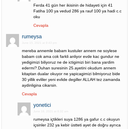
Ferda 41 gün her ikisinin de hidayeti için 41
Fatiha 100 ya vedud 286 ya rauf 100 ya hadi c.c
oku
Cevapla
rumeysa
June 15, 2021 at 9:43 pm
mereba annemle babam kustuler annem ne soylese
babam cok ama cok farkli anliyor evde kac gundur ne
yedigimizi biliyoruz ne de ictigimizi biri bana yardim
edermi?.Duhan suresinin 25.ayetini okudum annem
kitaptan dualar okuyor ne yapicagimizi bilmiyoruz bide
30 yillik evliler yeni evlide degiller ALLAH tez zamanda
aydinligina cikarsin.
Cevapla
yonetici
June 16, 2021 at 6:32 am
rumeysa içtikleri suya 1286 ya gafur c.c okuyun
içsinler 232 ya kebir üstteti ayet de doğru ayrıca