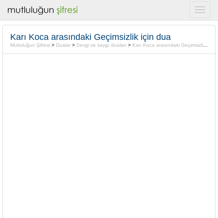
Karı Koca arasındaki Geçimsizlik için dua
Mutluluğun Şifresi
>
Dualar
>
Sevgi ve saygı duaları
>
Karı Koca arasındaki Geçimsizlik için dua