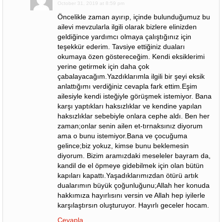
October 31, 2019 at 8:59 pm
Öncelikle zaman ayırıp, içinde bulunduğumuz bu
ailevi mevzularla ilgili olarak bizlere elinizden
geldiğince yardımcı olmaya çalıştığınız için
teşekkür ederim. Tavsiye ettiğiniz duaları
okumaya özen göstereceğim. Kendi eksiklerimi
yerine getirmek için daha çok
çabalayacağım.Yazdıklarımla ilgili bir şeyi eksik
anlattığımı verdiğiniz cevapla fark ettim.Eşim
ailesiyle kendi isteğiyle görüşmek istemiyor. Bana
karşı yaptıkları haksızlıklar ve kendine yapılan
haksızlıklar sebebiyle onlara cephe aldı. Ben her
zaman;onlar senin ailen et-tırnaksınız diyorum
ama o bunu istemiyor.Bana ve çocuğuma
gelince;biz yokuz, kimse bunu beklemesin
diyorum. Bizim aramızdaki meseleler bayram da,
kandil de el öpmeye gidebilmek için olan bütün
kapıları kapattı.Yaşadıklarımızdan ötürü artık
dualarımın büyük çoğunluğunu;Allah her konuda
hakkımıza hayırlısını versin ve Allah hep iyilerle
karşılaştırsın oluşturuyor. Hayırlı geceler hocam.
Cevapla