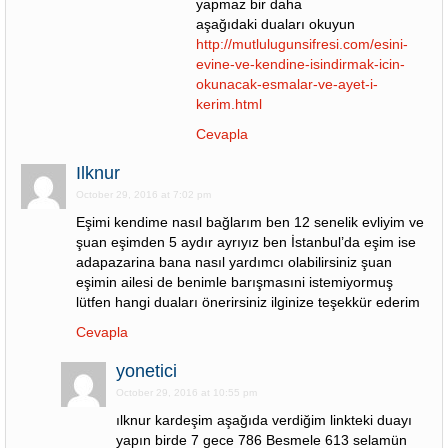
yapmaz bir daha
aşağıdaki duaları okuyun
http://mutlulugunsifresi.com/esini-
evine-ve-kendine-isindirmak-icin-
okunacak-esmalar-ve-ayet-i-
kerim.html
Cevapla
Ilknur
October 29, 2016 at 7:02 pm
Eşimi kendime nasıl bağlarım ben 12 senelik evliyim ve
şuan eşimden 5 aydır ayrıyız ben İstanbul’da eşim ise
adapazarina bana nasıl yardımcı olabilirsiniz şuan
eşimin ailesi de benimle barışmasıni istemiyormuş
lütfen hangi duaları önerirsiniz ilginize teşekkür ederim
Cevapla
yonetici
October 29, 2016 at 10:55 pm
ılknur kardeşim aşağıda verdiğim linkteki duayı
yapın birde 7 gece 786 Besmele 613 selamün