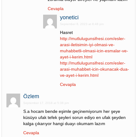
Cevapla
yonetici
September 8, 2023 at 8:48 pm
Hasret
http://mutlulugunsifresi.com/esler-
arasi-iletisimin-iyi-olmasi-ve-
muhabbetli-olmasi-icin-esmalar-ve-
ayet-i-kerim.html
http://mutlulugunsifresi.com/esler-
arasi-muhabbet-icin-okunacak-dua-
ve-ayet-i-kerim.html
Cevapla
Özlem
September 17, 2018 at 5:38 pm
S.a hocam bende eşimle geçinemiyorum her şeye
küsüyo ufak tefek şeyleri sorun ediyo en ufak şeyden
kalga çıkarıyor hangi duayı okumam lazım
Cevapla