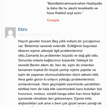
“Bismillahirrahmanirrahim.Hasbiyallahü
la ilahe illa hu aleyhi tevekkeltü ve
hüve Rabbül arşil azim.”
Cevapla
Ebru
October 25, 2019 at 11:51 pm
Hayırlı geceler hocam.Beş yıllık evliyim,bir çocuğumuz
var. Birbirimizi severek evlendik. Evliliğimin başından
itibaren eşimin ailesiyle ilgili problemlerimiz
oldu.Zamanla bu problemler büyüdü ve dağ gibi oldu.
Sonunda onlarla bağlarımızı kopardık.Yaklaşık bir
senedir.Benim ailem de, ben de, eşim de onlardan
tamamen koptuk.En büyük yanlışı eşime yaptılar ve
eşim de yaşanan olumsuzluklardan ötürü ailesini sildi.
Ama gelin görün ki onların yokluğu problemlerimizi
sonlandırmadı. Hem geçmişteki üzerimizde yarattıkları
tahtibat hem de hala bile üzerimizdeki kara bulutları bizi
huzursuz, mutsuz, sürekli kavga eden karı-koca ilişkisi
içerisinde olmaktan ileri götüremiyor. Eşimin kötü
alışkanlıkları yok ama o beni çok güzel seven yüreği de