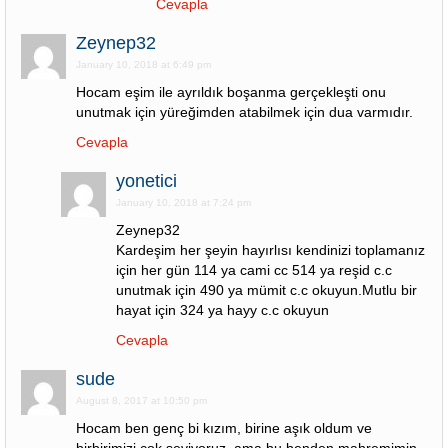
Cevapla
Zeynep32
January 10, 2018 at 6:49 pm
Hocam eşim ile ayrıldık boşanma gerçekleşti onu
unutmak için yüreğimden atabilmek için dua varmıdır.
Cevapla
yonetici
January 10, 2018 at 7:24 pm
Zeynep32
Kardeşim her şeyin hayırlısı kendinizi toplamanız
için her gün 114 ya cami cc 514 ya reşid c.c
unutmak için 490 ya mümit c.c okuyun.Mutlu bir
hayat için 324 ya hayy c.c okuyun
Cevapla
sude
August 8, 2017 at 10:50 pm
Hocam ben genç bi kızım, birine aşık oldum ve