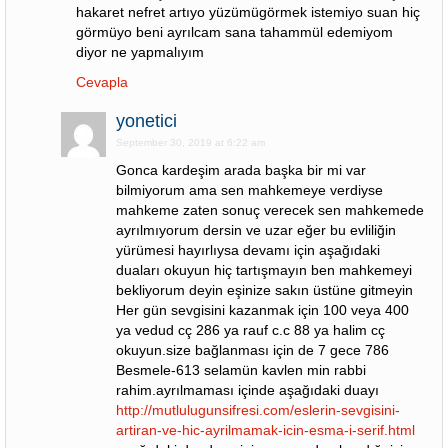
hakaret nefret artıyo yüzümügörmek istemiyo suan hiç
görmüyo beni ayrılcam sana tahammül edemiyom
diyor ne yapmalıyım
Cevapla
yonetici
September 30, 2019 at 6:22 am
Gonca kardeşim arada başka bir mi var
bilmiyorum ama sen mahkemeye verdiyse
mahkeme zaten sonuç verecek sen mahkemede
ayrılmıyorum dersin ve uzar eğer bu evliliğin
yürümesi hayırlıysa devamı için aşağıdaki
duaları okuyun hiç tartışmayın ben mahkemeyi
bekliyorum deyin eşinize sakın üstüne gitmeyin
Her gün sevgisini kazanmak için 100 veya 400
ya vedud cç 286 ya rauf c.c 88 ya halim cç
okuyun.size bağlanması için de 7 gece 786
Besmele-613 selamün kavlen min rabbi
rahim.ayrılmaması içinde aşağıdaki duayı
http://mutlulugunsifresi.com/eslerin-sevgisini-
artiran-ve-hic-ayrilmamak-icin-esma-i-serif.html