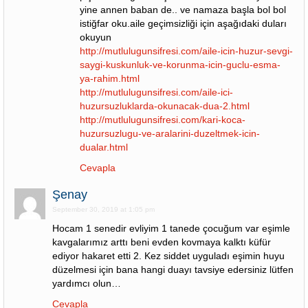
yine annen baban de.. ve namaza başla bol bol
istiğfar oku.aile geçimsizliği için aşağıdaki duları
okuyun
http://mutlulugunsifresi.com/aile-icin-huzur-sevgi-
saygi-kuskunluk-ve-korunma-icin-guclu-esma-
ya-rahim.html
http://mutlulugunsifresi.com/aile-ici-
huzursuzluklarda-okunacak-dua-2.html
http://mutlulugunsifresi.com/kari-koca-
huzursuzlugu-ve-aralarini-duzeltmek-icin-
dualar.html
Cevapla
Şenay
September 30, 2019 at 1:05 pm
Hocam 1 senedir evliyim 1 tanede çocuğum var eşimle
kavgalarımız arttı beni evden kovmaya kalktı küfür
ediyor hakaret etti 2. Kez siddet uyguladı eşimin huyu
düzelmesi için bana hangi duayı tavsiye edersiniz lütfen
yardımcı olun…
Cevapla