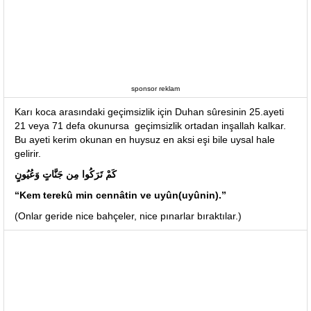
sponsor reklam
Karı koca arasındaki geçimsizlik için Duhan sûresinin 25.ayeti
21 veya 71 defa okunursa geçimsizlik ortadan inşallah kalkar.
Bu ayeti kerim okunan en huysuz en aksi eşi bile uysal hale
gelirir.
كَمْ تَرَكُوا مِن جَنَّاتٍ وَعُيُونٍ
“Kem terekû min cennâtin ve uyûn(uyûnin).”
(Onlar geride nice bahçeler, nice pınarlar bıraktılar.)