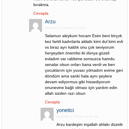
bırakma.
Cevapla
Arzu
December 4, 2018 at 11:14 pm
Selamun aleykum hocam Esim beni birçok
kez farkli kadınlarla aldattı kimi dul kimi evli
vs biraz ayrı kaldık onu çok seviyorum
herşeyden önemlisi iki dünya güzeli
evladım var rabbime sonsuzca hamdu
senalar olsun onları bana verdi ve ben
çocuklarım için yuvası yılmadım evime geri
döndüm ama sanki hala aynı şeylere
devam ediyormus gibi hissediyorum
onunevine bağlı olması için yardım edin
allah sizden razı olsun
Cevapla
yonetici
December 5, 2018 at 11:35 am
Arzu kardeşim inşallah ahlakı düzelir