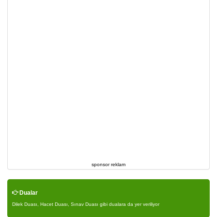
sponsor reklam
Dualar
Dilek Duası, Hacet Duası, Sınav Duası gibi dualara da yer veriliyor