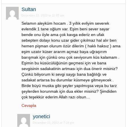
Sultan
December 22, 2022 at 11:35 am
Selamın aleyküm hocam . 3 yıllık evliyim severek
evlendik 1 tane oğlum var. Eşim beni sever sayar
bende onu öyle ama çok kavga ederiz en ufak
sebepten dolayı konu uzar gider çıkılmaz hal alır ben
hemen pişman olurum özür dilerim ( haklı haksız ) ama
eşim uzatır küser ararım açmaz baya uğraşırım
barışmak için çünkü onu çok seviyorum küs kalamam .
Eşimin bu küsücülüğünün geçmesi için ve bana
sevgisinin sadakatinin artması için dua önerir misiniz?
Çünkü biliyorum ki sevgi saygı bana bağlılığı ve
sadakat artarsa bu durumlar küsmeye gitmeyecek .
Birde büyü muska gibi şeyler yapılmışsa veya bu tarz
şeylerden korunmak için dua ekler misiniz? Şimdiden
çok teşekkür ederim Allah razı olsun…
Cevapla
yonetici
December 22, 2022 at 7:19 pm