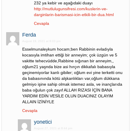
232 ya kebir ve aşağıdaki duayı
http://mutlulugunsifresi.com/kuslerin-ve-
darginlarin-barismasi-icin-etkili-bir-dua.html
Cevapla
Ferda
August 19, 2021 at 8:03 pm
Esselmunaleykum hocam;ben Rabbinin evladıyla
kocasıyla imtihan ettiği bir anneyim; çok üzgün ve 5
vakitte tehecvüdde,Rabbine sığınan bir anneyim,,
oğlum21 yaşnda bize asi hırçın dikkafalı babasıyla
geçinemiyorlar kanlı gibiler; oğlum evi yine terketti onu
da babasınında kötü alşkanlıkları var,oğlum dükkana
gelmiyo işine sahip olmak istemez asla, ve inançlarıda
baba oğulun çok zayıf ALLAH RIZASI İÇİN BANA
YARDIM EDİN VESİLE OLUN DUACINIZ OLAYIM
ALLAIN İZİNİYLE
Cevapla
yonetici
August 27, 2021 at 8:44 pm