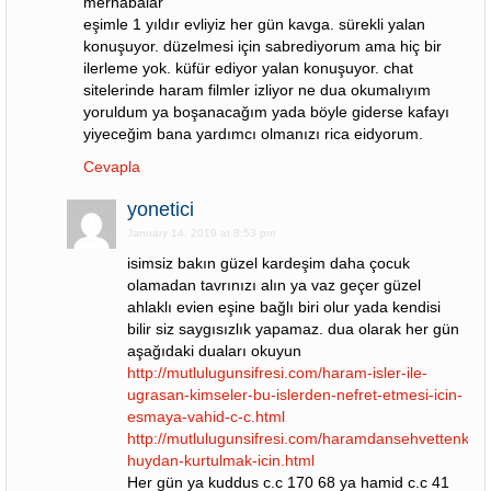
merhabalar
eşimle 1 yıldır evliyiz her gün kavga. sürekli yalan
konuşuyor. düzelmesi için sabrediyorum ama hiç bir
ilerleme yok. küfür ediyor yalan konuşuyor. chat
sitelerinde haram filmler izliyor ne dua okumalıyım
yoruldum ya boşanacağım yada böyle giderse kafayı
yiyeceğim bana yardımcı olmanızı rica eidyorum.
Cevapla
yonetici
January 14, 2019 at 8:53 pm
isimsiz bakın güzel kardeşim daha çocuk
olamadan tavrınızı alın ya vaz geçer güzel
ahlaklı evien eşine bağlı biri olur yada kendisi
bilir siz saygısızlık yapamaz. dua olarak her gün
aşağıdaki duaları okuyun
http://mutlulugunsifresi.com/haram-isler-ile-
ugrasan-kimseler-bu-islerden-nefret-etmesi-icin-
esmaya-vahid-c-c.html
http://mutlulugunsifresi.com/haramdansehvettenkotu
huydan-kurtulmak-icin.html
Her gün ya kuddus c.c 170 68 ya hamid c.c 41