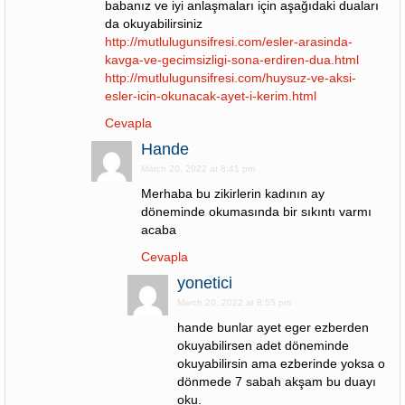
babanız ve iyi anlaşmaları için aşağıdaki duaları
da okuyabilirsiniz
http://mutlulugunsifresi.com/esler-arasinda-
kavga-ve-gecimsizligi-sona-erdiren-dua.html
http://mutlulugunsifresi.com/huysuz-ve-aksi-
esler-icin-okunacak-ayet-i-kerim.html
Cevapla
Hande
March 20, 2022 at 8:41 pm
Merhaba bu zikirlerin kadının ay
döneminde okumasında bir sıkıntı varmı
acaba
Cevapla
yonetici
March 20, 2022 at 8:55 pm
hande bunlar ayet eger ezberden
okuyabilirsen adet döneminde
okuyabilirsin ama ezberinde yoksa o
dönmede 7 sabah akşam bu duayı
oku.