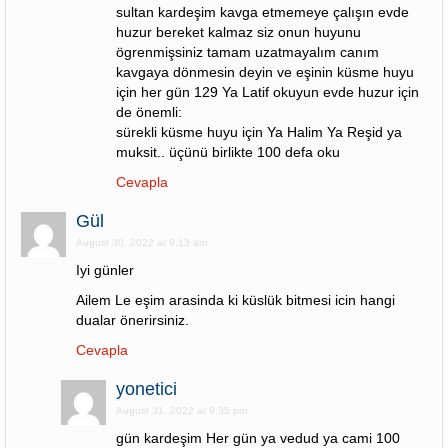
sultan kardeşim kavga etmemeye çalışın evde
huzur bereket kalmaz siz onun huyunu
ögrenmişsiniz tamam uzatmayalım canım
kavgaya dönmesin deyin ve eşinin küsme huyu
için her gün 129 Ya Latif okuyun evde huzur için
de önemli:
sürekli küsme huyu için Ya Halim Ya Reşid ya
muksit.. üçünü birlikte 100 defa oku
Cevapla
Gül
August 30, 2022 at 9:13 am
Iyi günler
Ailem Le eşim arasinda ki küslük bitmesi icin hangi
dualar önerirsiniz.
Cevapla
yonetici
August 31, 2022 at 9:35 pm
gün kardeşim Her gün ya vedud ya cami 100