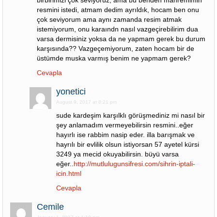
birbirimizi çok seviyoruz, ama bu benden mahremimin
resmini istedi, atmam dedim ayrıldık, hocam ben onu
çok seviyorum ama aynı zamanda resim atmak
istemiyorum, onu karaındn nasıl vazgeçirebilirim dua
varsa dermisiniz yoksa da ne yapmam gerek bu durum
karşısında?? Vazgeçemiyorum, zaten hocam bir de
üstümde muska varmış benim ne yapmam gerek?
Cevapla
yonetici
August 9, 2017 at 8:21 pm
sude kardeşim karşılklı görüşmediniz mi nasıl bir
şey anlamadım vermeyebilirsin resmini..eğer
hayırlı ise rabbim nasip eder. illa barışmak ve
hayrılı bir evlilik olsun istiyorsan 57 ayetel kürsi
3249 ya mecid okuyabilirsin. büyü varsa
eğer..
http://mutlulugunsifresi.com/sihrin-iptali-
icin.html
Cevapla
Cemile