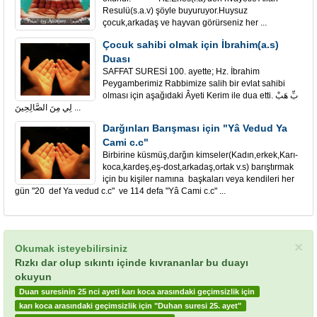
Resulü(s.a.v) şöyle buyuruyor.Huysuz
çocuk,arkadaş ve hayvan görürseniz her ...
Çocuk sahibi olmak için İbrahim(a.s)
Duası
SAFFAT SURESİ 100. ayette; Hz. İbrahim
Peygamberimiz Rabbimize salih bir evlat sahibi
olması için aşağıdaki Âyeti Kerim ile dua etti. بِّ هَبْ
لِي مِنَ الصَّالِحِينَ ...
Darğınları Barışması için "Yâ Vedud Ya
Cami c.c"
Birbirine küsmüş,darğın kimseler(Kadın,erkek,Karı-
koca,kardeş,eş-dost,arkadaş,ortak v.s) barıştırmak
için bu kişiler namına başkaları veya kendileri her
gün "20 def Ya vedud c.c" ve 114 defa "Yâ Cami c.c" ...
×
Okumak isteyebilirsiniz
Rızkı dar olup sıkıntı içinde kıvrananlar bu duayı
okuyun
Duan suresinin 25 nci ayeti karı koca arasındaki geçimsizlik için
karı koca arasındaki geçimsizlik için "Duhan suresi 25. ayet"