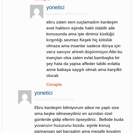
yonetici
November 2, 2019 at 5:20 pm
ebru zaten seni suçlamadım kardeşim
evet haklsını eşinde haklı olabilir aile
konusunda ama işte dinimiz küslüğü
kırgınlığı sevmez Keşek hiç kötülük
olmaza ama insanlar sadece dünya için
varız sanıyor ahireti düşünmüyor.Ailsi bu
inançtan olsa zaten evlat bambaşka bir
şey hata da yapsa affeder tabiki evlatta
anne babaya saygılı olmalı ama karşılklı
olucak
Cevapla
yonetici
October 26, 2019 at 6:04 pm
Ebru kardeşim bilmiyorum ailesi ne yaptı size
ama keşke silmeseydiniz en azından özel
günlerde gidip ellerini öpseydiniz.. Belkide buda
yuvanızın huzurunu bozdu. eşinle konuş
pişmansan gel barışalım ama mesafe koyalım