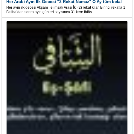
Her Arabi Ayın İlk Gecesi “2 Rekat Namaz” O Ay tüm belalardan kurtuluş
Her ayın ilk gecesi Akşam ile imsak Arası İki (2) rekat kılar. Birinci rekatta 1
Fatiha’dan sonra ayın günleri sayısınca 31 kere ihlâs...