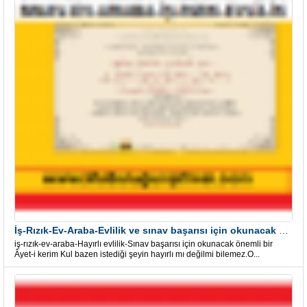
İş-Rızık-Ev-Araba-Evlilik ve sınav başarısı için okunacak Önemli bir Âyet
iş-rızık-ev-araba-Hayırlı evlilik-Sınav başarısı için okunacak önemli bir
Âyet-i kerim Kul bazen istediği şeyin hayırlı mı değilmi bilemez.O...