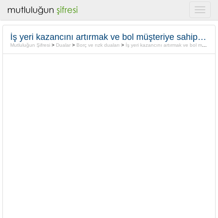
İş yeri kazancını artırmak ve bol müşteriye sahip olmak için
Mutluluğun Şifresi
>
Dualar
>
Borç ve rızk duaları
>
İş yeri kazancını artırmak ve bol müşteriye sahip olmak için