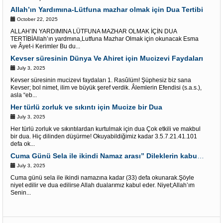
Allah’ın Yardımına-Lütfuna mazhar olmak için Dua Tertibi
October 22, 2025
ALLAH’IN YARDIMINA LÜTFUNA MAZHAR OLMAK İÇİN DUA
TERTİBİAllah’ın yardmına,Lutfuna Mazhar Olmak için okunacak Esma
ve Âyet-i Kerimler Bu du...
Kevser süresinin Dünya Ve Ahiret için Mucizevi Faydaları
July 3, 2025
Kevser süresinin mucizevi faydaları 1. Rasûlüm! Şüphesiz biz sana
Kevser; bol nimet, ilim ve büyük şeref verdik. Âlemlerin Efendisi (s.a.s.),
asla “eb...
Her türlü zorluk ve sıkıntı için Mucize bir Dua
July 3, 2025
Her türlü zorluk ve sıkıntılardan kurtulmak için dua Çok etkili ve makbul
bir dua. Hiç dilinden düşürme! Okuyabildiğimiz kadar 3.5.7.21.41.101
defa ok...
Cuma Günü Sela ile ikindi Namaz arası” Dileklerin kabulü” İçin Âyet-i kerimler
July 3, 2025
Cuma günü sela ile ikindi namazına kadar (33) defa okunarak.Şöyle
niyet edilir ve dua edilirse Allah dualarımız kabul eder. Niyet;Allah’ım
Senin...