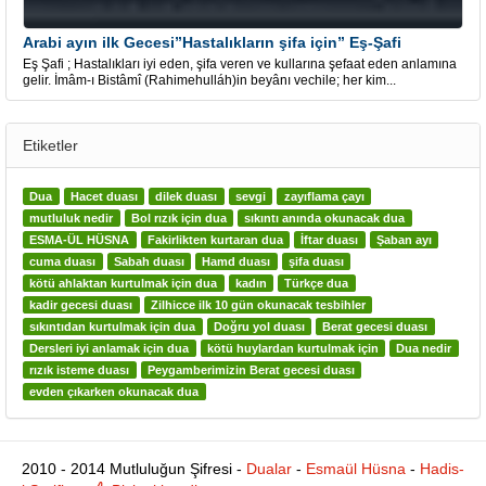
Arabi ayın ilk Gecesi”Hastalıkların şifa için” Eş-Şafi
Eş Şafi ; Hastalıkları iyi eden, şifa veren ve kullarına şefaat eden anlamına
gelir. İmâm-ı Bistâmî (Rahimehulláh)in beyânı vechile; her kim...
Etiketler
Dua
Hacet duası
dilek duası
sevgi
zayıflama çayı
mutluluk nedir
Bol rızık için dua
sıkıntı anında okunacak dua
ESMA-ÜL HÜSNA
Fakirlikten kurtaran dua
İftar duası
Şaban ayı
cuma duası
Sabah duası
Hamd duası
şifa duası
kötü ahlaktan kurtulmak için dua
kadın
Türkçe dua
kadir gecesi duası
Zilhicce ilk 10 gün okunacak tesbihler
sıkıntıdan kurtulmak için dua
Doğru yol duası
Berat gecesi duası
Dersleri iyi anlamak için dua
kötü huylardan kurtulmak için
Dua nedir
rızık isteme duası
Peygamberimizin Berat gecesi duası
evden çıkarken okunacak dua
2010 - 2014 Mutluluğun Şifresi -
Dualar
-
Esmaül Hüsna
-
Hadis-