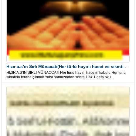
Hızır a.s’ın Sırlı Münacatı(Her türlü hayırlı hacet ve sıkıntı için)
HIZIR A.S’IN SIRLI MÜNACCATI Her türlü hayırlı hacetin kabulü Her türlü
sıkıntıda feraha çıkmak Yatsı namazından sonra 1 az 1 defa oku...