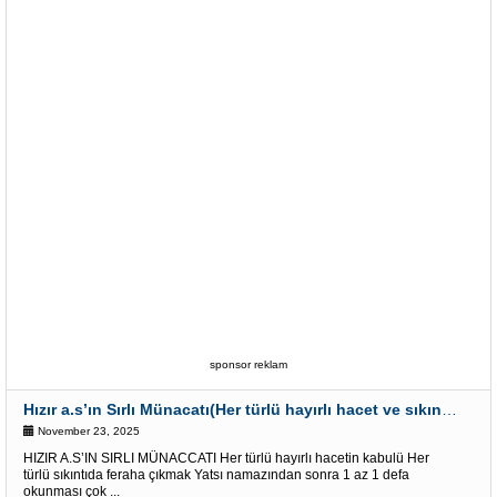
sponsor reklam
Hızır a.s’ın Sırlı Münacatı(Her türlü hayırlı hacet ve sıkıntı için)
November 23, 2025
HIZIR A.S’IN SIRLI MÜNACCATI Her türlü hayırlı hacetin kabulü Her
türlü sıkıntıda feraha çıkmak Yatsı namazından sonra 1 az 1 defa
okunması çok ...