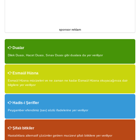
sponsor reklam
Dualar
Dilek Duası, Hacet Duası, Sınav Duası gibi dualara da yer veriliyor
Esmaül Hüsna
Esmaül Hüsna mücizeleri ve ne zaman ne kadar Esmaül Hüsna okuyacağınıza dair
bilgilere yer veriliyor
Hadis-i Şerifler
Peygamber efendimiz (sav) sözlü ifadelerine yer veriliyor
Şifalı bitkiler
Hastalıklara alternatif çözümler getiren mucizevi şifalı bitkilere yer veriliyor