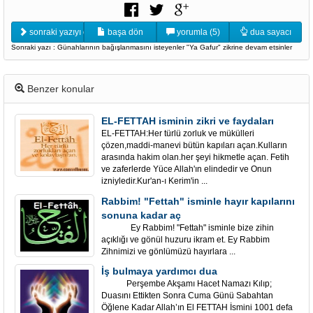
sonraki yazıyı oku
başa dön
yorumla (5)
dua sayacı
Sonraki yazı : Günahlarının bağışlanmasını isteyenler "Ya Gafur" zikrine devam etsinler
Benzer konular
EL-FETTAH isminin zikri ve faydaları
EL-FETTAH:Her türlü zorluk ve mükülleri
çözen,maddi-manevi bütün kapıları açan.Kulların
arasında hakim olan.her şeyi hikmetle açan. Fetih
ve zaferlerde Yüce Allah'ın elindedir ve Onun
izniyledir.Kur'an-ı Kerim'in ...
Rabbim! "Fettah" isminle hayır kapılarını
sonuna kadar aç
Ey Rabbim! "Fettah" isminle bize zihin
açıklığı ve gönül huzuru ikram et. Ey Rabbim
Zihnimizi ve gönlümüzü hayırlara ...
İş bulmaya yardımcı dua
Perşembe Akşamı Hacet Namazı Kılıp;
Duasını Ettikten Sonra Cuma Günü Sabahtan
Öğlene Kadar Allah’ın El FETTAH İsmini 1001 defa