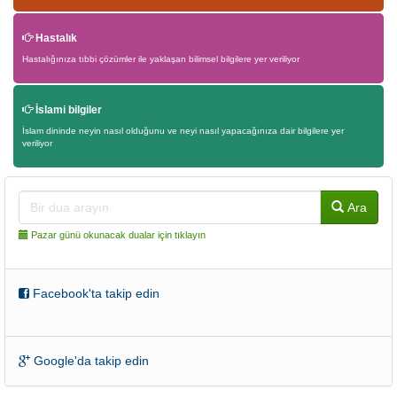
Hastalık
Hastalığınıza tıbbi çözümler ile yaklaşan bilimsel bilgilere yer veriliyor
İslami bilgiler
İslam dininde neyin nasıl olduğunu ve neyi nasıl yapacağınıza dair bilgilere yer
veriliyor
Ara
Pazar günü okunacak dualar için tıklayın
Facebook'ta takip edin
Google'da takip edin