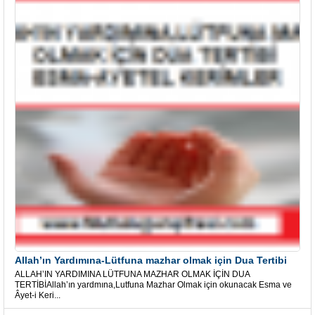
Allah’ın Yardımına-Lütfuna mazhar olmak için Dua Tertibi
ALLAH’IN YARDIMINA LÜTFUNA MAZHAR OLMAK İÇİN DUA
TERTİBİAllah’ın yardmına,Lutfuna Mazhar Olmak için okunacak Esma ve
Âyet-i Keri...