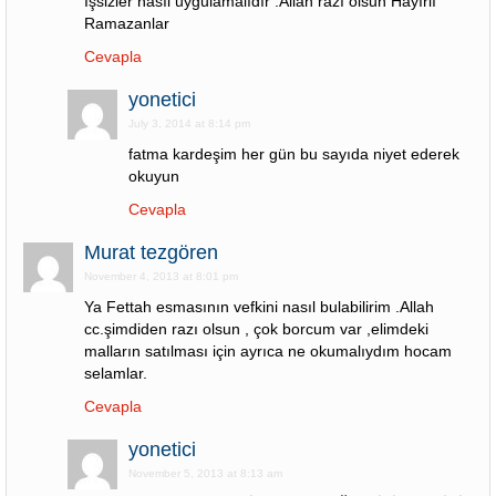
İşsizler nasıl uygulamalıdır .Allah razı olsun Hayırlı
Ramazanlar
Cevapla
yonetici
July 3, 2014 at 8:14 pm
fatma kardeşim her gün bu sayıda niyet ederek
okuyun
Cevapla
Murat tezgören
November 4, 2013 at 8:01 pm
Ya Fettah esmasının vefkini nasıl bulabilirim .Allah
cc.şimdiden razı olsun , çok borcum var ,elimdeki
malların satılması için ayrıca ne okumalıydım hocam
selamlar.
Cevapla
yonetici
November 5, 2013 at 8:13 am