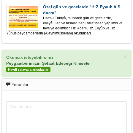
Özel gün ve gecelerde "H:Z Eyyub A.S
duası"
Hatm-i Enbiyâ, mübarek gün ve gecelerde,
evliyâullah ve tasavvuf ehli tarafından yapılmış ve
tavsiye edilmiştir. Hz. Adem, Hz. Eyyûb ve Hz.
Yûnus peygamberlerin (Aleyhimüsselam) okudukları ...
×
Okumak isteyebilirsiniz
Peygamberimizin Şefaat Edeceği Kimseler
Haydi salavat'a arkadaşlar
Yorumlar