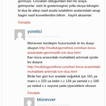
gormuyo. Cocuklari oldugundan beri bir araya
gelmiyorlar. sizin bi gostericeginiz yolla okuya bilcegim
bi dua ile aileyi nasil arada tutabilirim aralarindaki sevgi
bagini nasil kuvvetlendire bilirim . hayirli aksamlar .
Cevapla
yonetici
February 13, 2016 at 8:57 pm
Münevver kardeşim huzursuzluk iin bu duayı
okuyun.
http://mutlulugunsifresi.com/kari-koca-
arasindaki-gecimsizlik-icin-dua.html
Karı koca arasındaki muhabbeti artırmak içinde
bu duayıa
http://mutlulugunsifresi.com/kari-koca-arasindaki-
muhabbeti-artirmak-icin-dua.html
Birde her gün kızı aradaki soğukluk için 161 ya
mani c.c 232 ua kebir c.c 134 ya samed c.c 100
ya vedud c.c suyuna yada yiyeceklere okusun
Cevapla
Münevver
February 19, 2016 at 8:35 pm