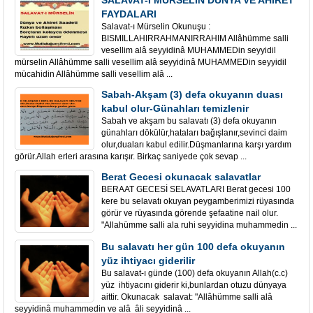
SALAVAT-I MÜRSELİN DÜNYA VE AHİRET
FAYDALARI
Salavat-ı Mürselin Okunuşu :
BISMILLAHIRRAHMANIRRAHIM Allâhümme salli
vesellim alâ seyyidinâ MUHAMMEDin seyyidil
mürselin Allâhümme salli vesellim alâ seyyidinâ MUHAMMEDin seyyidil
mücahidin Allâhümme salli vesellim alâ ...
Sabah-Akşam (3) defa okuyanın duası
kabul olur-Günahları temizlenir
Sabah ve akşam bu salavatı (3) defa okuyanın
günahları dökülür,hataları bağışlanır,sevinci daim
olur,duaları kabul edilir.Düşmanlarına karşı yardım
görür.Allah erleri arasına karışır. Birkaç saniyede çok sevap ...
Berat Gecesi okunacak salavatlar
BERAAT GECESİ SELAVATLARI Berat gecesi 100
kere bu selavatı okuyan peygamberimizi rüyasında
görür ve rüyasında görende şefaatine nail olur.
"Allahümme salli ala ruhi seyyidina muhammedin ...
Bu salavatı her gün 100 defa okuyanın
yüz ihtiyacı giderilir
Bu salavat-ı günde (100) defa okuyanın Allah(c.c)
yüz ihtiyacını giderir ki,bunlardan otuzu dünyaya
aittir. Okunacak salavat: "Allâhümme salli alâ
seyyidinâ muhammedin ve alâ âli seyyidinâ ...