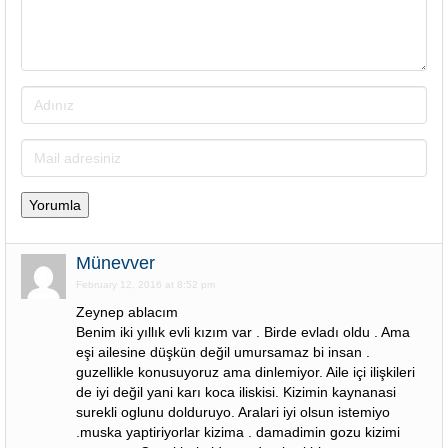
Münevver
February 12, 2016 at 8:52 pm
Zeynep ablacım
Benim iki yıllık evli kızım var . Birde evladı oldu . Ama
eşi ailesine düşkün değil umursamaz bi insan .
guzellikle konusuyoruz ama dinlemiyor. Aile içi ilişkileri
de iyi değil yani karı koca iliskisi. Kizimin kaynanasi
surekli oglunu dolduruyo. Aralari iyi olsun istemiyo
.muska yaptiriyorlar kizima . damadimin gozu kizimi