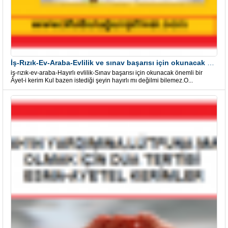
İş-Rızık-Ev-Araba-Evlilik ve sınav başarısı için okunacak Önemli bir Âyet
iş-rızık-ev-araba-Hayırlı evlilik-Sınav başarısı için okunacak önemli bir
Âyet-i kerim Kul bazen istediği şeyin hayırlı mı değilmi bilemez.O...