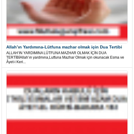
Allah’ın Yardımına-Lütfuna mazhar olmak için Dua Tertibi
ALLAH’IN YARDIMINA LÜTFUNA MAZHAR OLMAK İÇİN DUA
TERTİBİAllah’ın yardmına,Lutfuna Mazhar Olmak için okunacak Esma ve
Âyet-i Keri...