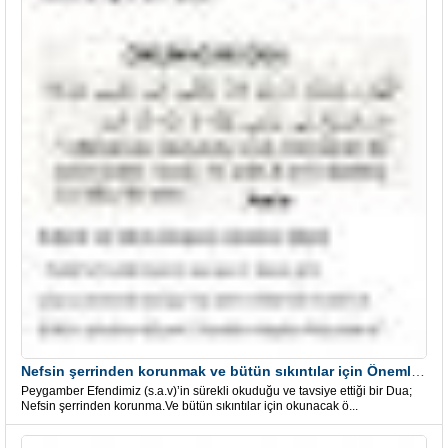
Nefsin şerrinden korunmak ve bütün sıkıntılar için Önemli bir Dua
Peygamber Efendimiz (s.a.v)’in sürekli okuduğu ve tavsiye ettiği bir Dua;
Nefsin şerrinden korunma.Ve bütün sıkıntılar için okunacak ö...