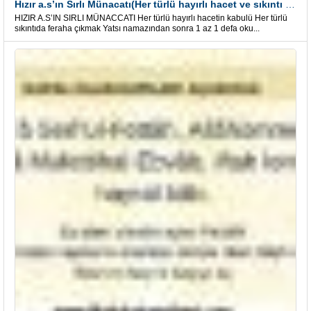
Hızır a.s’ın Sırlı Münacatı(Her türlü hayırlı hacet ve sıkıntı için)
HIZIR A.S’IN SIRLI MÜNACCATI Her türlü hayırlı hacetin kabulü Her türlü
sıkıntıda feraha çıkmak Yatsı namazından sonra 1 az 1 defa oku...