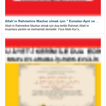
Allah’ın Rahmetine Mazhar olmak için ” Esmalar-Ayet ve Dualar”
Allah’ın Rahmetine Mazhar olmak için dua tertibi Rahmet; Allah’ın
insanlara yardım ve merhameti demektir. Yüce Allah Kur’a...