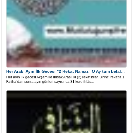
Her Arabi Ayın İlk Gecesi “2 Rekat Namaz” O Ay tüm belalardan kurtuluş
Her ayın ilk gecesi Akşam ile imsak Arası İki (2) rekat kılar. Birinci rekatta 1
Fatiha’dan sonra ayın günleri sayısınca 31 kere ihlâs...