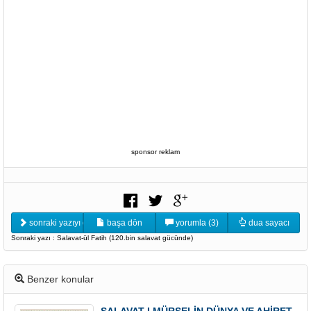
sponsor reklam
sonraki yazıyı oku
başa dön
yorumla (3)
dua sayacı
Sonraki yazı : Salavat-ül Fatih (120.bin salavat gücünde)
Benzer konular