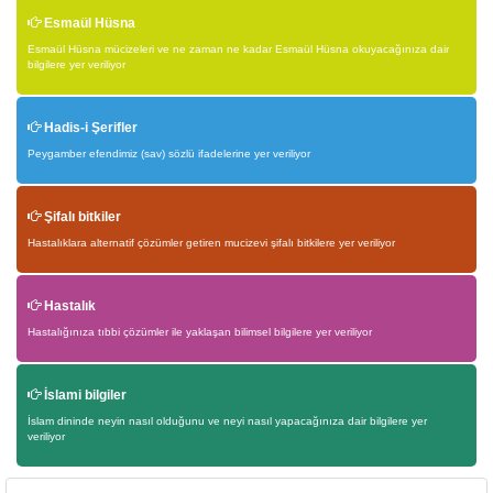
Esmaül Hüsna
Esmaül Hüsna mücizeleri ve ne zaman ne kadar Esmaül Hüsna okuyacağınıza dair
bilgilere yer veriliyor
Hadis-i Şerifler
Peygamber efendimiz (sav) sözlü ifadelerine yer veriliyor
Şifalı bitkiler
Hastalıklara alternatif çözümler getiren mucizevi şifalı bitkilere yer veriliyor
Hastalık
Hastalığınıza tıbbi çözümler ile yaklaşan bilimsel bilgilere yer veriliyor
İslami bilgiler
İslam dininde neyin nasıl olduğunu ve neyi nasıl yapacağınıza dair bilgilere yer
veriliyor