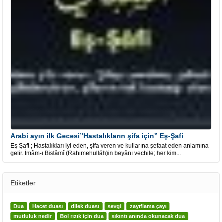
Arabi ayın ilk Gecesi”Hastalıkların şifa için” Eş-Şafi
Eş Şafi ; Hastalıkları iyi eden, şifa veren ve kullarına şefaat eden anlamına
gelir. İmâm-ı Bistâmî (Rahimehulláh)in beyânı vechile; her kim...
Etiketler
Dua
Hacet duası
dilek duası
sevgi
zayıflama çayı
mutluluk nedir
Bol rızık için dua
sıkıntı anında okunacak dua