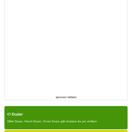
sponsor reklam
Dualar
Dilek Duası, Hacet Duası, Sınav Duası gibi dualara da yer veriliyor