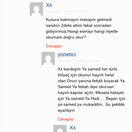
Xx
December 7, 2024 at 1:40 am
Kusura bakmayın mesajım gelmedi
sandım 2defa attım fakat sonradan
gidiyormuş.Hangi esmayı hangi niyetle
okumam doğru okur?
Cevapla
yonetici
December 7, 2024 at 6:51 am
Xx kardeşim Ya samed her türlü
ihtiyaç için okunur hayırlı helal
olan.Onun yanına fettah koyarak Ya
Samed Ya fettah diye okursan
hayırlı kapılar açılır. Mesela hidayet
için Ya samed Ya Hadi…. Başarı için
ya samed ya mukaddim.. bu şekilde
ayarlayın
Cevapla
Xx