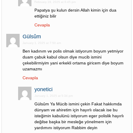
February 19, 2025 at 6:45 pm
Papatya şu kulun dersin Allah kimin için dua
ettiğiniz bilir
Cevapla
Gülsûm
January 1, 2025 at 7:50 am
Ben kadınım ve polis olmak istiyorum boyum yetmiyor
duam çabuk kabul olsun diye mucib ismini
çekebilirmiyim yani erkekli ortama giricem diye boyum
uzamazmı
Cevapla
yonetici
January 1, 2025 at 5:34 pm
Gülsûm Ya Mücib ismini çekin Fakat hakkımda
dünyam ve ahiretim için hayırlı olacak ise bu
isteğimin kabulünü istiyorum eger polislik hayırlı
değilse başka bir mesleğe yönelmem için
yardımını istiyorum Rabbim deyin