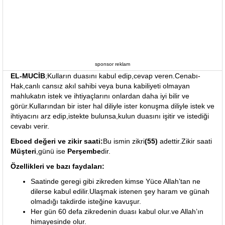
sponsor reklam
EL-MUCİB
;Kulların duasını kabul edip,cevap veren.Cenabı-
Hak,canlı cansız akıl sahibi veya buna kabiliyeti olmayan
mahlukatın istek ve ihtiyaçlarını onlardan daha iyi bilir ve
görür.Kullarından bir ister hal diliyle ister konuşma diliyle istek ve
ihtiyacını arz edip,istekte bulunsa,kulun duasını işitir ve istediği
cevabı verir.
Ebced değeri ve zikir saati:
Bu ismin zikri
(55)
adettir.Zikir saati
Müşteri
,günü ise
Perşembe
dir.
Özellikleri ve bazı faydaları:
Saatinde geregi gibi zikreden kimse Yüce Allah’tan ne
dilerse kabul edilir.Ulaşmak istenen şey haram ve günah
olmadığı takdirde isteğine kavuşur.
Her gün 60 defa zikredenin duası kabul olur.ve Allah’ın
himayesinde olur.