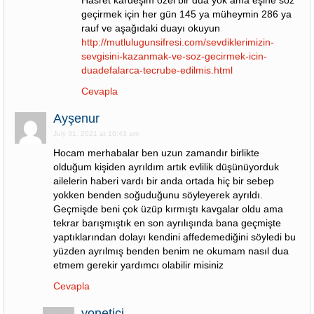
Hasret kardeşim özel bir dua yok ama eşine söz
geçirmek için her gün 145 ya müheymin 286 ya
rauf ve aşağıdaki duayı okuyun
http://mutlulugunsifresi.com/sevdiklerimizin-
sevgisini-kazanmak-ve-soz-gecirmek-icin-
duadefalarca-tecrube-edilmis.html
Cevapla
Ayşenur
July 31, 2021 at 10:43 am
Hocam merhabalar ben uzun zamandır birlikte
olduğum kişiden ayrıldım artık evlilik düşünüyorduk
ailelerin haberi vardı bir anda ortada hiç bir sebep
yokken benden soğuduğunu söyleyerek ayrıldı.
Geçmişde beni çok üzüp kırmıştı kavgalar oldu ama
tekrar barışmıştık en son ayrılışında bana geçmişte
yaptıklarından dolayı kendini affedemediğini söyledi bu
yüzden ayrılmış benden benim ne okumam nasıl dua
etmem gerekir yardımcı olabilir misiniz
Cevapla
yonetici