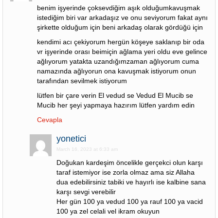
benim işyerinde çoksevdiğim aşık olduğumkavuşmak
istediğim biri var arkadaşız ve onu seviyorum fakat aynı
şirkette olduğum için beni arkadaş olarak gördüğü için
kendimi acı çekiyorum hergün köşeye saklanıp bir oda
vr işyerinde orası beimiçin ağlama yeri oldu eve gelince
ağlıyorum yatakta uzandığımzaman ağlıyorum cuma
namazında ağlıyorun ona kavuşmak istiyorum onun
tarafından sevilmek istiyorum
lütfen bir çare verin El vedud se Vedud El Mucib se
Mucib her şeyi yapmaya hazırım lütfen yardım edin
Cevapla
yonetici
March 16, 2023 at 6:33 am
Doğukan kardeşim öncelikle gerçekci olun karşı
taraf istemiyor ise zorla olmaz ama siz Allaha
dua edebilirsiniz tabiki ve hayırlı ise kalbine sana
karşı sevgi verebilir
Her gün 100 ya vedud 100 ya rauf 100 ya vacid
100 ya zel celali vel ikram okuyun