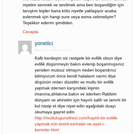
niyetim sevmek ve sevilmek ama ben boşandiğim için
tanıştım kişiler bana kötü niyetle yaklaşiyor acaba
evlenmek için hangi sure veya esma cekmeliyim?
Teşekkür ederim şimdiden.
Cevapla
yonetici
March 14, 2024 at 7:33 pm
Kalb kardeşim siz rastgele bir evlilik olsun diye
evlilik düşünmeyin bakın evlenip boşanmışsınız
yeniden mutsuz olmayın neden boşandınız
bilmiyorum önce kendi hatalaım varmı diye
düşünün onları düzeltin ve mutlu bir evlilik
yapmak istersen karşındaki kişinin
imanına,ahlakına bakın ve isterken Rabbim
dünyam ve ahiretim için hayırlı salih ve iamnlı bir
kul nasip et diye niyet edin aşağıdaki duayı
okumaya gayret edin
http://mutlulugunsifresi.com/hayirli-bir-evlilik-
yapmak-icin-tesirli-esmalar-ve-ayet-i-
kerimler.html