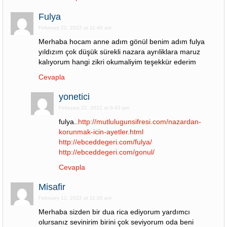
Fulya
February 22, 2022 at 11:40 am
Merhaba hocam anne adım gönül benim adım fulya
yıldızım çok düşük sürekli nazara ayrıliklara maruz
kalıyorum hangi zikri okumaliyim teşekkür ederim
Cevapla
yonetici
February 22, 2022 at 6:43 pm
fulya..
http://mutlulugunsifresi.com/nazardan-
korunmak-icin-ayetler.html
http://ebceddegeri.com/fulya/
http://ebceddegeri.com/gonul/
Cevapla
Misafir
February 12, 2022 at 11:16 pm
Merhaba sizden bir dua rica ediyorum yardımcı
olursanız sevinirim birini çok seviyorum oda beni