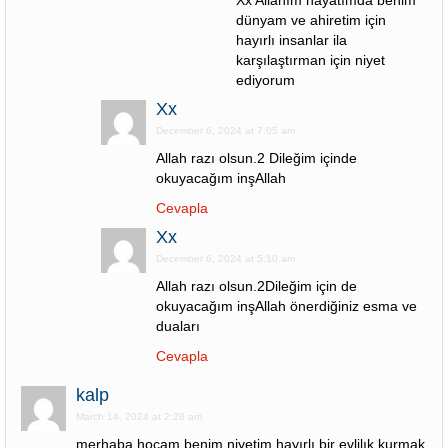
Xx Allahım hayatımda benim
dünyam ve ahiretim için
hayırlı insanlar ila
karşılaştırman için niyet
ediyorum
Xx
December 6, 2024 at 7:05 am
Allah razı olsun.2 Dileğim içinde
okuyacağım inşAllah
Cevapla
Xx
December 6, 2024 at 5:10 am
Allah razı olsun.2Dileğim için de
okuyacağım inşAllah önerdiğiniz esma ve
duaları
Cevapla
kalp
March 14, 2024 at 2:28 am
merhaba hocam benim niyetim hayırlı bir evlilık kurmak