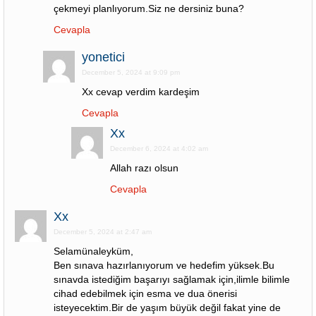
çekmeyi planlıyorum.Siz ne dersiniz buna?
Cevapla
yonetici
December 5, 2024 at 9:09 pm
Xx cevap verdim kardeşim
Cevapla
Xx
December 6, 2024 at 4:02 am
Allah razı olsun
Cevapla
Xx
December 5, 2024 at 2:47 am
Selamünaleyküm,
Ben sınava hazırlanıyorum ve hedefim yüksek.Bu
sınavda istediğim başarıyı sağlamak için,ilimle bilimle
cihad edebilmek için esma ve dua önerisi
isteyecektim.Bir de yaşım büyük değil fakat yine de