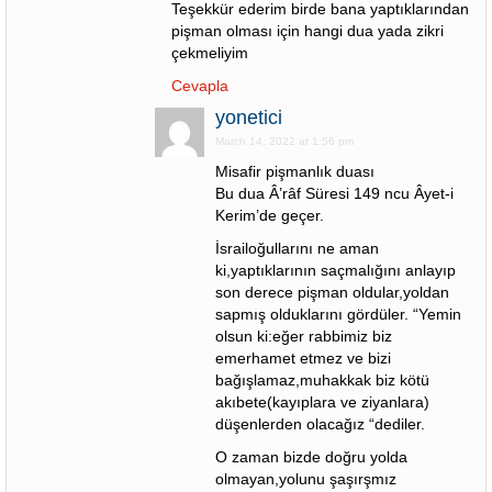
Teşekkür ederim birde bana yaptıklarından
pişman olması için hangi dua yada zikri
çekmeliyim
Cevapla
yonetici
March 14, 2022 at 1:56 pm
Misafir pişmanlık duası
Bu dua Â’râf Süresi 149 ncu Âyet-i
Kerim’de geçer.
İsrailoğullarını ne aman
ki,yaptıklarının saçmalığını anlayıp
son derece pişman oldular,yoldan
sapmış olduklarını gördüler. “Yemin
olsun ki:eğer rabbimiz biz
emerhamet etmez ve bizi
bağışlamaz,muhakkak biz kötü
akıbete(kayıplara ve ziyanlara)
düşenlerden olacağız “dediler.
O zaman bizde doğru yolda
olmayan,yolunu şaşırşmız