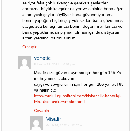
seviyor faka çok kıskanç ve gereksiz şeylerden
aramızda büyük kavgalar oluyor ve o sinirle bana ağza
alınmıycak şeyler söylüyor bana güvenmiyor ama
benim yaptığım hiç bir şey yok sizden bana güvenmesi
saygısızca konuşmaması benim değerimi anlaması ve
bana yaptıklarından pişman olması için dua istiyorum
lütfen yardımcı olurmusunuz
Cevapla
yonetici
February 13, 2022 at 9:01 pm
Misafir size güven duyması için her gün 145 Ya
müheymin c.c okuyun
saygı ve sevgisi siniri için her gün 286 ya rauf 88
ya halim c.c
http://mutlulugunsifresi.com/kiskanclik-hastaligi-
icin-okunacak-esmalar.html
Cevapla
Misafir
March 14, 2022 at 12:55 am