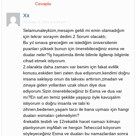
Cevapla
Xx
December 5, 2024 at 5:44 pm
Selamunaleyküm,mesajım geldi mi emin olamadığım
için tekrar sorayım dedim.2 Sorum olacaktı;
Bu yıl sınava gireceğim ve istediğim üniversitenin
puanları yüksek bunun için önerebileceğiniz esma ve
dualar neler?İş hayatımda ilimle bilimle ilgilenip bilgimle
cihad etmek istiyorum.
2.olarakta daha zamanı var benim için fakat evlilik
konusu,eskiden beri zaten dua ediyorum,kendimi doğru
insana saklayıp onun da takvası arttırsın,zinadan ve
zinaya giden yollardan uzak olsun diye dua
ediyorum.Sizin önerebileceğiniz bi Esma ve dua var
mı?En saf,en temiz şekilde yaşayıp öyle kavuşalım
istiyorum o doğru insanla ve tabi ki
zihnen,bedenen,yaşam tarzı ile bana uyması için hangi
duaları esmaları çekmeliyim?
4rekatlık tesbih ve 12rekatlık hacet namazı kılmayı
planlıyorum inşAllah ve hergün Teheccüd kılıyorum
söyleyeceğiniz Esma ve duaları bu namazlardan sonra