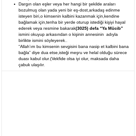
Dargın olan eşler veya her hangi bir şekilde araları
bozulmuş olan yada yeni bir eş-dost,arkadaş edinme
isteyen biri,o kimsenin kalbini kazanmak için,kendine
bağlamak için,tenha bir yerde oturup istediği kişiyi hayal
ederek veya resmine bakarak
(3025) defa “Ya Mücib”
ismini okuyup arkasından o kişinin annesinin adıyla
birlikte ismini söyleyerek..
“Allah’ım bu kimsenin sevgisini bana nasip et kalbini bana
bağla” diye dua etse,isteği meşru ve helal olduğu sürece
duası kabul olur.(Vekfide olsa iyi olur, maksada daha
çabuk ulaşılır.