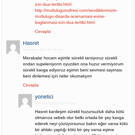
icin-dua-tertibi.html
http://mutlulugunsifresi.com/sevdiklerimizin-
mutlulugu-disarda-aramamasi-evine-
baglanmasi-icin-dua-tertibi.html
Cevapla
Hasret
February 6, 2024 at 1:37 pm
Merabalar hocam eşimle sürekli tarsiyoruz sürekli
ondan supeleniyorm oyuzden ona huzur vermiyorum
sürekli kavga ediyoruz eşimin beni sevmesi sayması
beni dinlemesi için neler okumalıyım
Cevapla
yonetici
February 6, 2024 at 6:50 pm
Hasret kardeşim sürekli huzursuzluk daha kötü
olmanıza sebeb olur belki ortada bir şey kavga
ederek neyi çözüyorsunuz bakın eğer varsa kötü
bir ahlakı yaptığı kötü bir şey varsa eşime