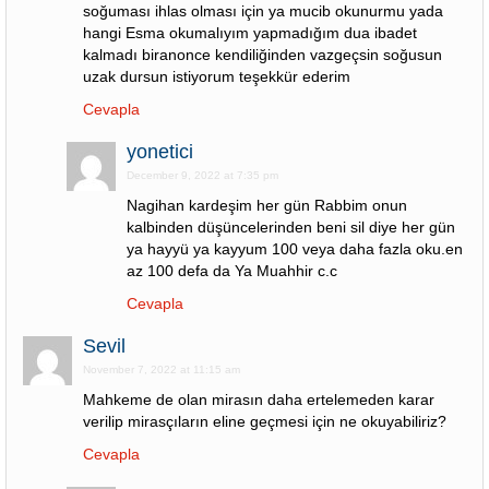
soğuması ihlas olması için ya mucib okunurmu yada
hangi Esma okumalıyım yapmadığım dua ibadet
kalmadı biranonce kendiliğinden vazgeçsin soğusun
uzak dursun istiyorum teşekkür ederim
Cevapla
yonetici
December 9, 2022 at 7:35 pm
Nagihan kardeşim her gün Rabbim onun
kalbinden düşüncelerinden beni sil diye her gün
ya hayyü ya kayyum 100 veya daha fazla oku.en
az 100 defa da Ya Muahhir c.c
Cevapla
Sevil
November 7, 2022 at 11:15 am
Mahkeme de olan mirasın daha ertelemeden karar
verilip mirasçıların eline geçmesi için ne okuyabiliriz?
Cevapla