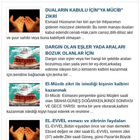
DUALARIN KABULU İÇİN"YA MÜCİB"
ZİKRİ
Esmaül Hüsnanın her biri ayrı bir ihtiyacımızı
gideren mücizevi zikirlerdir. Bu ismin manası duaları
kabul edendir.cenab-Hak,canlı cansız,dilli-dilsiz akıl
ve şuur sahibi veya buna kabiliyeti olmayan ...
DARGIN OLAN EŞLER YADA ARALARI
BOZUK OLANLAR İÇİN
Dargın olan eşler veya her hangi bir şekilde araları
bozulmuş olan yada yeni bir eş-dost,arkadaş
edinme isteyen biri,o kimsenin kalbini kazanmak
için,kendine bağlamak için,tenha bir ...
El-Mücib zikri ile istediği kişinin kalbini
kazanmak
El-Mücib Esmasını perşembe günü Müşteri saati
olan SBAHA GÜNEŞ DOĞARKEN,İKİNDİ SONRASI
VE GECE YARISI: tenha bir yere oturarak,kalbini
kazanmak istediği kişiyi hayal ederek ve resmine ...
EL-EVVEL esması ve zikrinin faydaları
EL-EVVEL;Bütün eşyadan önce var olan demektir.
Ebced değeri ve zikir saati:EL-EVVEL isminin zikri
(37) adettir.Zikir saati Güneş, günü Pazar'dır.Büyük