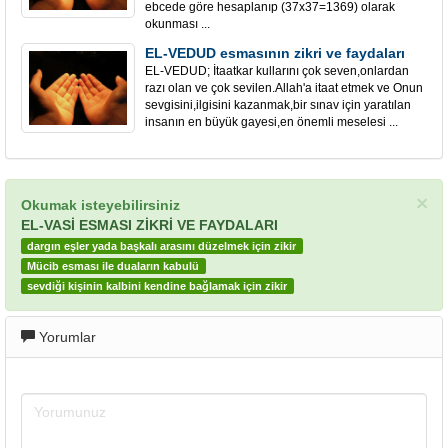
ebcede göre hesaplanıp (37x37=1369) olarak
okunması ...
EL-VEDUD esmasının zikri ve faydaları
EL-VEDUD; İtaatkar kullarını çok seven,onlardan
razı olan ve çok sevilen.Allah'a itaat etmek ve Onun
sevgisini,ilgisini kazanmak,bir sınav için yaratılan
insanın en büyük gayesi,en önemli meselesi ...
×
Okumak isteyebilirsiniz
EL-VASİ ESMASI ZİKRİ VE FAYDALARI
dargın eşler yada başkalı arasını düzelmek için zikir
Mücib esması ile duaların kabulü
sevdiği kişinin kalbini kendine bağlamak için zikir
Yorumlar