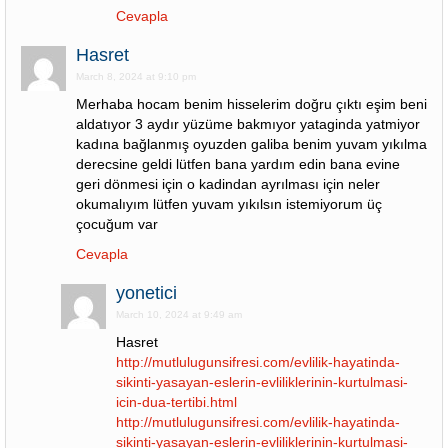
Cevapla
Hasret
March 8, 2024 at 9:10 pm
Merhaba hocam benim hisselerim doğru çıktı eşim beni
aldatıyor 3 aydır yüzüme bakmıyor yataginda yatmiyor
kadına bağlanmış oyuzden galiba benim yuvam yıkılma
derecsine geldi lütfen bana yardım edin bana evine
geri dönmesi için o kadindan ayrılması için neler
okumalıyım lütfen yuvam yıkılsın istemiyorum üç
çocuğum var
Cevapla
yonetici
March 10, 2024 at 9:49 am
Hasret
http://mutlulugunsifresi.com/evlilik-hayatinda-
sikinti-yasayan-eslerin-evliliklerinin-kurtulmasi-
icin-dua-tertibi.html
http://mutlulugunsifresi.com/evlilik-hayatinda-
sikinti-yasayan-eslerin-evliliklerinin-kurtulmasi-