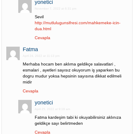
yonetici
November 7, 2022 at 6:31 pm
Sevil
http://mutlulugunsifresi.com/mahkemeke-icin-
dua.html
Cevapla
Fatma
April 24, 2022 at 11:13 pm
Merhaba hocam ben aklıma geldikçe salavatlari ,
esmalari , ayetleri sayısız okuyorum iş yaparken bu
dogru mudur yoksa hepsinin sayısına dikkat edilmeli
midir
Cevapla
yonetici
April 25, 2022 at 9:19 am
Fatma kardeşim tabi ki okuyabilirsiniz aklınıza
geldikçe sayı belirtmeden
Cevapla