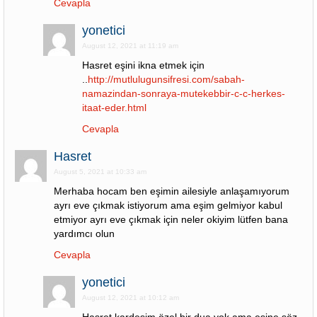
Cevapla
yonetici
August 12, 2021 at 11:19 am
Hasret eşini ikna etmek için
..
http://mutlulugunsifresi.com/sabah-
namazindan-sonraya-mutekebbir-c-c-herkes-
itaat-eder.html
Cevapla
Hasret
August 5, 2021 at 10:33 am
Merhaba hocam ben eşimin ailesiyle anlaşamıyorum
ayrı eve çıkmak istiyorum ama eşim gelmiyor kabul
etmiyor ayrı eve çıkmak için neler okiyim lütfen bana
yardımcı olun
Cevapla
yonetici
August 12, 2021 at 10:12 am