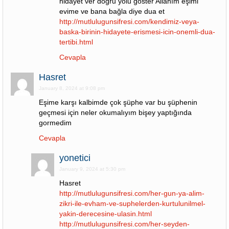
hidayet ver doğru yolu göster Allahım eşimi
evime ve bana bağla diye dua et
http://mutlulugunsifresi.com/kendimiz-veya-
baska-birinin-hidayete-erismesi-icin-onemli-dua-
tertibi.html
Cevapla
Hasret
January 8, 2024 at 9:08 pm
Eşime karşı kalbimde çok şüphe var bu şüphenin
geçmesi için neler okumalıyım bişey yaptığında
gormedim
Cevapla
yonetici
January 9, 2024 at 5:30 pm
Hasret
http://mutlulugunsifresi.com/her-gun-ya-alim-
zikri-ile-evham-ve-suphelerden-kurtulunilmel-
yakin-derecesine-ulasin.html
http://mutlulugunsifresi.com/her-seyden-