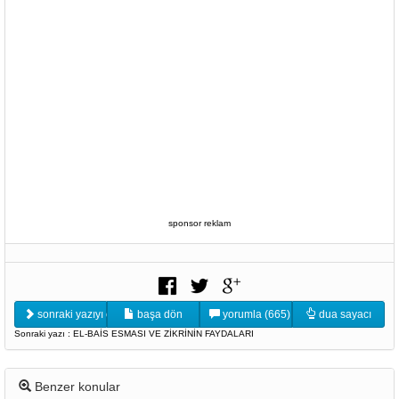
sponsor reklam
sonraki yazıyı oku
başa dön
yorumla (665)
dua sayacı
Sonraki yazı : EL-BAİS ESMASI VE ZİKRİNİN FAYDALARI
Benzer konular