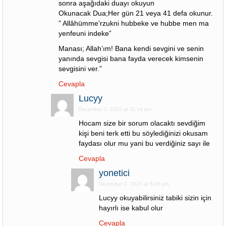
sonra aşağıdaki duayı okuyun
Okunacak Dua;Her gün 21 veya 41 defa okunur.
” Allâhümme’rzukni hubbeke ve hubbe men ma
yenfeuni indeke”
Manası; Allah’ım! Bana kendi sevgini ve senin
yanında sevgisi bana fayda verecek kimsenin
sevgisini ver.”
Cevapla
Lucyy
December 1, 2023 at 11:14 pm
Hocam size bir sorum olacaktı sevdiğim
kişi beni terk etti bu söylediğinizi okusam
faydası olur mu yani bu verdiğiniz sayı ile
Cevapla
yonetici
December 2, 2023 at 5:20 pm
Lucyy okuyabilirsiniz tabiki sizin için
hayırlı ise kabul olur
Cevapla