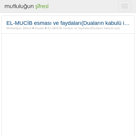
EL-MUCİB esması ve faydaları(Duaların kabulü için)
Mutluluğun Şifresi
>
Dualar
>
EL-MUCİB esması ve faydaları(Duaların kabulü için)