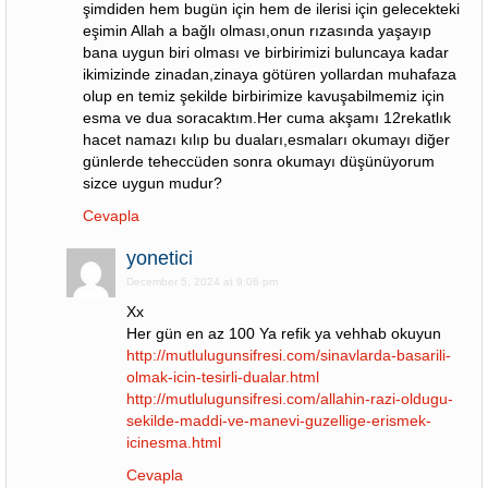
şimdiden hem bugün için hem de ilerisi için gelecekteki
eşimin Allah a bağlı olması,onun rızasında yaşayıp
bana uygun biri olması ve birbirimizi buluncaya kadar
ikimizinde zinadan,zinaya götüren yollardan muhafaza
olup en temiz şekilde birbirimize kavuşabilmemiz için
esma ve dua soracaktım.Her cuma akşamı 12rekatlık
hacet namazı kılıp bu duaları,esmaları okumayı diğer
günlerde teheccüden sonra okumayı düşünüyorum
sizce uygun mudur?
Cevapla
yonetici
December 5, 2024 at 9:06 pm
Xx
Her gün en az 100 Ya refik ya vehhab okuyun
http://mutlulugunsifresi.com/sinavlarda-basarili-
olmak-icin-tesirli-dualar.html
http://mutlulugunsifresi.com/allahin-razi-oldugu-
sekilde-maddi-ve-manevi-guzellige-erismek-
icinesma.html
Cevapla