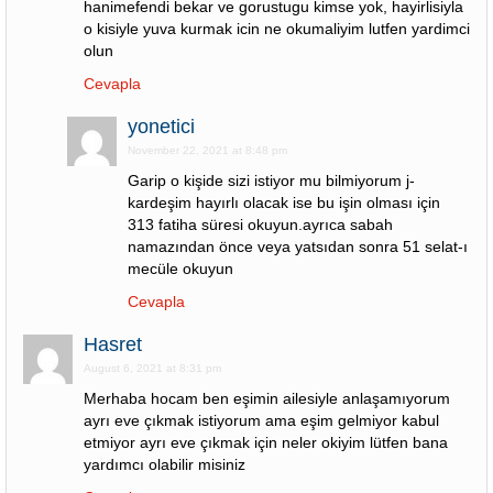
hanimefendi bekar ve gorustugu kimse yok, hayirlisiyla
o kisiyle yuva kurmak icin ne okumaliyim lutfen yardimci
olun
Cevapla
yonetici
November 22, 2021 at 8:48 pm
Garip o kişide sizi istiyor mu bilmiyorum j-
kardeşim hayırlı olacak ise bu işin olması için
313 fatiha süresi okuyun.ayrıca sabah
namazından önce veya yatsıdan sonra 51 selat-ı
mecüle okuyun
Cevapla
Hasret
August 6, 2021 at 8:31 pm
Merhaba hocam ben eşimin ailesiyle anlaşamıyorum
ayrı eve çıkmak istiyorum ama eşim gelmiyor kabul
etmiyor ayrı eve çıkmak için neler okiyim lütfen bana
yardımcı olabilir misiniz