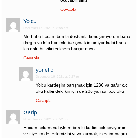
okuyabilirsiniz.
Cevapla
Yolcu
December 16, 2021 at 8:55 am
Merhaba hocam ben bi dostumla konuşmuyorum bana
dargın ve küs benimle barışmak istemiyor kalbi bana
kin dolu bu zikri çeksem barışır mıyız
Cevapla
yonetici
December 16, 2021 at 6:27 pm
Yolcu kardeşim barışmak için 1286 ya gafur c.c
oku kalbindeki kin için de 286 ya rauf .c.c oku
Cevapla
Garip
November 22, 2021 at 6:52 pm
Hocam selamunaleykum ben bi kadini cok seviyorum
ve niyetim de tertemiz bi yuva kurmak, istegim meşru