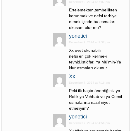
December 9, 2024 at 7:07 pm
Ertelemekten,tembellikten
korunmak ve nefsi terbiye
etmek içinde bu esmaları
okusam olur mu?
yonetici
December 9, 2024 at 9:32 pm
Xx evet okunabilir
nefsi en çok kelime-i
tevhid.istiğfar..Ya Mü’min-Ya
Nur esmaları okunur
Xx
December 7, 2024 at 7:16 am
Peki ilk başta önerdiğiniz ya
Refik,ya Vehhab ve ya Cemil
esmalarına nasıl niyet
etmeliyim?
yonetici
December 7, 2024 at 4:56 pm