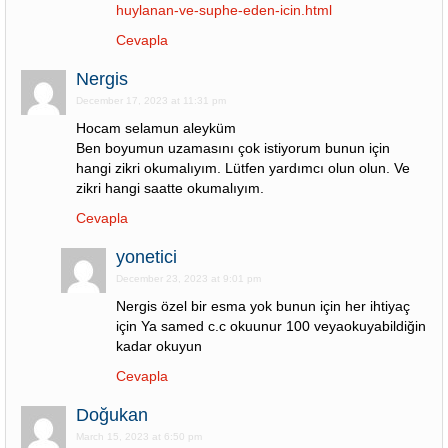
huylanan-ve-suphe-eden-icin.html
Cevapla
Nergis
December 17, 2023 at 11:31 pm
Hocam selamun aleyküm
Ben boyumun uzamasını çok istiyorum bunun için
hangi zikri okumalıyım. Lütfen yardımcı olun olun. Ve
zikri hangi saatte okumalıyım.
Cevapla
yonetici
December 23, 2023 at 9:01 pm
Nergis özel bir esma yok bunun için her ihtiyaç
için Ya samed c.c okuunur 100 veyaokuyabildiğin
kadar okuyun
Cevapla
Doğukan
March 15, 2023 at 6:50 pm