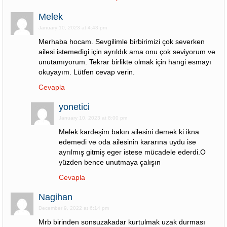
Melek
January 10, 2023 at 4:43 pm
Merhaba hocam. Sevgilimle birbirimizi çok severken
ailesi istemedigi için ayrıldık ama onu çok seviyorum ve
unutamıyorum. Tekrar birlikte olmak için hangi esmayı
okuyayım. Lütfen cevap verin.
Cevapla
yonetici
January 10, 2023 at 8:00 pm
Melek kardeşim bakın ailesini demek ki ikna
edemedi ve oda ailesinin kararına uydu ise
ayrılmış gitmiş eger istese mücadele ederdi.O
yüzden bence unutmaya çalışın
Cevapla
Nagihan
December 9, 2022 at 6:14 pm
Mrb birinden sonsuzakadar kurtulmak uzak durması