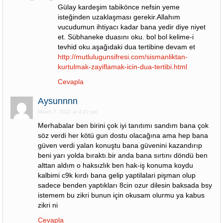
Gülay kardeşim tabikönce nefsin yeme
isteğinden uzaklaşması gerekir.Allahım
vucudumun ihtiyacı kadar bana yedir diye niyet
et. Sübhaneke duasını oku. bol bol kelime-i
tevhid oku.aşağıdaki dua tertibine devam et
http://mutlulugunsifresi.com/sismanliktan-
kurtulmak-zayiflamak-icin-dua-tertibi.html
Cevapla
Aysunnnn
March 7, 2022 at 4:22 pm
Merhabalar ben birini çok iyi tanıtımı sandım bana çok
söz verdi her kötü gun dostu olacağına ama hep bana
güven verdi yalan konuştu bana güvenini kazandırıp
beni yarı yolda bıraktı.bir anda bana sırtını döndü ben
alttan aldım o haksızlık ben hak-iş konuma koydu
kalbimi c9k kırdı bana gelip yaptilalari pişman olup
sadece benden yaptıkları 8cin ozur dilesin baksada bsy
istemem bu zikri bunun için okusam olurmu ya kabus
zikri ni
Cevapla