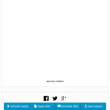
sponsor reklam
sonraki yazıyı oku
başa dön
yorumla (60)
dua sayacı