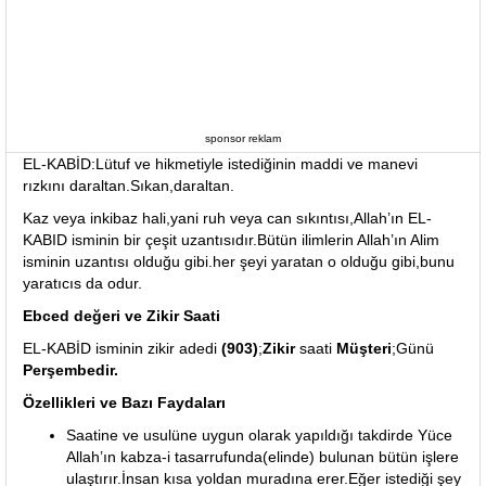
sponsor reklam
EL-KABİD:Lütuf ve hikmetiyle istediğinin maddi ve manevi
rızkını daraltan.Sıkan,daraltan.
Kaz veya inkibaz hali,yani ruh veya can sıkıntısı,Allah’ın EL-
KABID isminin bir çeşit uzantısıdır.Bütün ilimlerin Allah’ın Alim
isminin uzantısı olduğu gibi.her şeyi yaratan o olduğu gibi,bunu
yaratıcıs da odur.
Ebced değeri ve Zikir Saati
EL-KABİD isminin zikir adedi
(903)
;
Zikir
saati
Müşteri
;Günü
Perşembedir.
Özellikleri ve Bazı Faydaları
Saatine ve usulüne uygun olarak yapıldığı takdirde Yüce
Allah’ın kabza-i tasarrufunda(elinde) bulunan bütün işlere
ulaştırır.İnsan kısa yoldan muradına erer.Eğer istediği şey