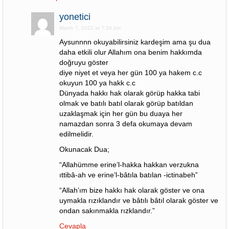
yonetici
March 7, 2022 at 7:34 pm
Aysunnnn okuyabilirsiniz kardeşim ama şu dua
daha etkili olur Allahım ona benim hakkımda
doğruyu göster
diye niyet et veya her gün 100 ya hakem c.c
okuyun 100 ya hakk c.c
Dünyada hakkı hak olarak görüp hakka tabi
olmak ve batılı batıl olarak görüp batıldan
uzaklaşmak için her gün bu duaya her
namazdan sonra 3 defa okumaya devam
edilmelidir.
Okunacak Dua;
“Allahümme erine’l-hakka hakkan verzukna
ıttibâ-ah ve erine’l-bâtıla batılan -ictinabeh”
“Allah’ım bize hakkı hak olarak göster ve ona
uymakla rızıklandır ve bâtılı bâtıl olarak göster ve
ondan sakınmakla rızklandır.”
Cevapla