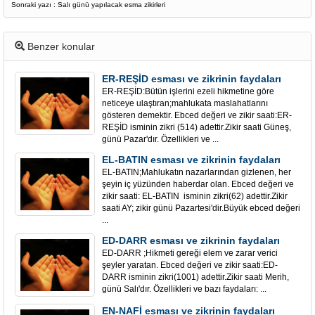
Sonraki yazı : Salı günü yapılacak esma zikirleri
Benzer konular
ER-REŞİD esması ve zikrinin faydaları
ER-REŞİD:Bütün işlerini ezeli hikmetine göre
neticeye ulaştıran;mahlukata maslahatlarını
gösteren demektir. Ebced değeri ve zikir saati:ER-
REŞİD isminin zikri (514) adettir.Zikir saati Güneş,
günü Pazar'dır. Özellikleri ve ...
EL-BATIN esması ve zikrinin faydaları
EL-BATIN;Mahlukatın nazarlarından gizlenen, her
şeyin iç yüzünden haberdar olan. Ebced değeri ve
zikir saati: EL-BATIN isminin zikri(62) adettir.Zikir
saati AY; zikir günü Pazartesi'dir.Büyük ebced değeri
...
ED-DARR esması ve zikrinin faydaları
ED-DARR ;Hikmeti gereği elem ve zarar verici
şeyler yaratan. Ebced değeri ve zikir saati:ED-
DARR isminin zikri(1001) adettir.Zikir saati Merih,
günü Salı'dır. Özellikleri ve bazı faydaları: ...
EN-NAFİ esması ve zikrinin faydaları