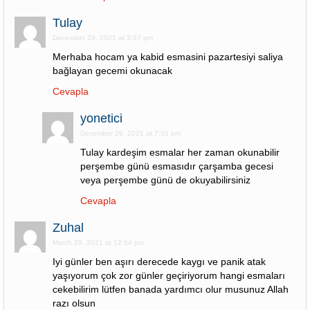
Tulay
December 29, 2021 at 3:57 pm
Merhaba hocam ya kabid esmasini pazartesiyi saliya
bağlayan gecemi okunacak
Cevapla
yonetici
December 29, 2021 at 7:01 pm
Tulay kardeşim esmalar her zaman okunabilir
perşembe günü esmasıdır çarşamba gecesi
veya perşembe günü de okuyabilirsiniz
Cevapla
Zuhal
March 29, 2021 at 12:54 pm
Iyi günler ben aşırı derecede kaygı ve panik atak
yaşıyorum çok zor günler geçiriyorum hangi esmaları
cekebilirim lütfen banada yardımcı olur musunuz Allah
razı olsun