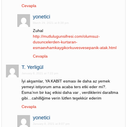
Cevapla
yonetici
March 29, 2021 at 8:38 pm
Zuhal
http://mutlulugunsifresi.com/olumsuz-
dusuncelerden-kurtaran-
esmaevhamkaygikorkuvesvesepanik-atak.html
Cevapla
T. Yerligül
January 8, 2021 at 7:22 pm
İyi akşamlar, YA KABİT esması ile daha az yemek
yemeyi istiyorum ama acaba ters etki eder mi?.
Esma’nın bir kaç etkisi daha var , verdiklerini daraltma
gibi…cahilliğime verin lütfen teşekkür ederim
Cevapla
yonetici
January 8, 2021 at 8:07 pm