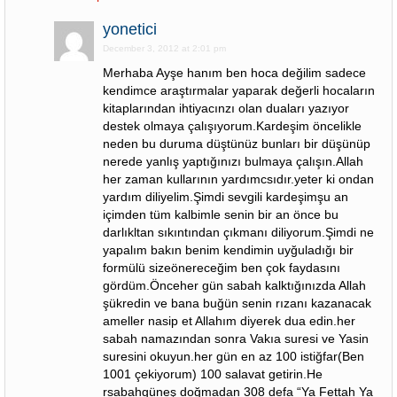
yonetici
December 3, 2012 at 2:01 pm
Merhaba Ayşe hanım ben hoca değilim sadece
kendimce araştırmalar yaparak değerli hocaların
kitaplarından ihtiyacınzı olan duaları yazıyor
destek olmaya çalışıyorum.Kardeşim öncelikle
neden bu duruma düştünüz bunları bir düşünüp
nerede yanlış yaptığınızı bulmaya çalışın.Allah
her zaman kullarının yardımcsıdır.yeter ki ondan
yardım diliyelim.Şimdi sevgili kardeşimşu an
içimden tüm kalbimle senin bir an önce bu
darlıkltan sıkıntından çıkmanı diliyorum.Şimdi ne
yapalım bakın benim kendimin uyğuladığı bir
formülü sizeönereceğim ben çok faydasını
gördüm.Önceher gün sabah kalktığınızda Allah
şükredin ve bana buğün senin rızanı kazanacak
ameller nasip et Allahım diyerek dua edin.her
sabah namazından sonra Vakıa suresi ve Yasin
suresini okuyun.her gün en az 100 istiğfar(Ben
1001 çekiyorum) 100 salavat getirin.He
rsabahgüneş doğmadan 308 defa “Ya Fettah Ya