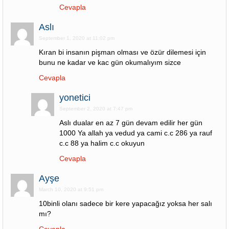
Cevapla
Aslı
September 1, 2020 at 11:02 pm
Kıran bi insanın pişman olması ve özür dilemesi için
bunu ne kadar ve kac gün okumalıyım sizce
Cevapla
yonetici
September 2, 2020 at 7:47 pm
Aslı dualar en az 7 gün devam edilir her gün
1000 Ya allah ya vedud ya cami c.c 286 ya rauf
c.c 88 ya halim c.c okuyun
Cevapla
Ayşe
March 10, 2020 at 9:51 pm
10binli olanı sadece bir kere yapacağız yoksa her salı
mı?