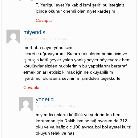
T. Yerligül evet Ya kabid ismi şerifi bu isteğiniz
içinde okunur önemli olan niyet kardeşim
Cevapla
miyendis
October 15, 2020 at 11:16 am
merhaba sayın yöneticim
ticaretle uğraşıyorum. Bu ara rakiplerim benim için ve
işim için kötü şeyler yalan yanlış şeyler söyleyerek beni
kötülüyrlar.sizden rakiplerimin bu yaptıklarını bertaraf
etmek onları etkisiz kılmak için ne okuyabilirim
.yardımcı olursanız sevinirim .şimdiden teşekkürler
Cevapla
yonetici
October 15, 2020 at 5:18 pm
miyendis onların kötülük ve şerlerinden beni
korunman için Rakib ismine sığınyorum de 312
oku ve ya hafiz c.c 100 ayrıca bol bol ayetel kürsi
okuyun felak ve nas