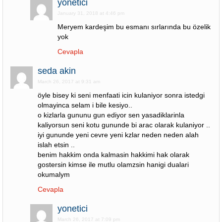
yonetici
January 31, 2018 at 4:46 pm
Meryem kardeşim bu esmanı sırlarında bu özelik
yok
Cevapla
seda akin
March 26, 2017 at 9:31 am
öyle bisey ki seni menfaati icin kulaniyor sonra istedgi
olmayinca selam i bile kesiyo..
o kizlarla gununu gun ediyor sen yasadiklarinla
kaliyorsun seni kotu gununde bi arac olarak kulaniyor ..
iyi gununde yeni cevre yeni kzlar neden neden alah
islah etsin ..
benim hakkim onda kalmasin hakkimi hak olarak
gostersin kimse ile mutlu olamzsin hanigi dualari
okumalym
Cevapla
yonetici
March 26, 2017 at 7:09 pm