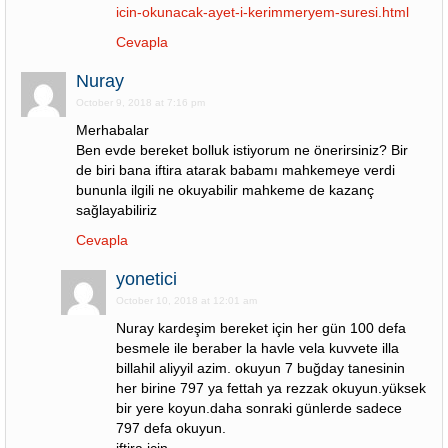
icin-okunacak-ayet-i-kerimmeryem-suresi.html
Cevapla
Nuray
October 9, 2018 at 7:16 pm
Merhabalar
Ben evde bereket bolluk istiyorum ne önerirsiniz? Bir
de biri bana iftira atarak babamı mahkemeye verdi
bununla ilgili ne okuyabilir mahkeme de kazanç
sağlayabiliriz
Cevapla
yonetici
October 10, 2018 at 12:01 am
Nuray kardeşim bereket için her gün 100 defa
besmele ile beraber la havle vela kuvvete illa
billahil aliyyil azim. okuyun 7 buğday tanesinin
her birine 797 ya fettah ya rezzak okuyun.yüksek
bir yere koyun.daha sonraki günlerde sadece
797 defa okuyun.