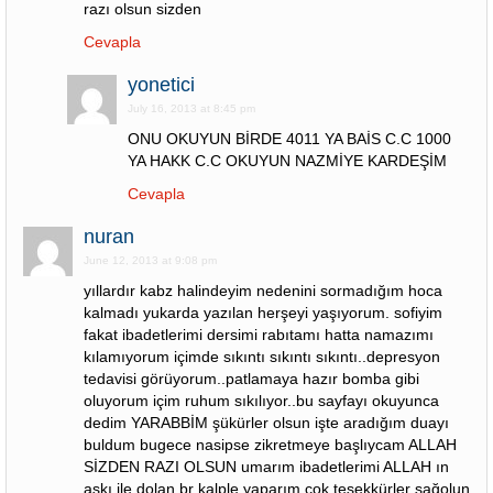
razı olsun sizden
Cevapla
yonetici
July 16, 2013 at 8:45 pm
ONU OKUYUN BİRDE 4011 YA BAİS C.C 1000
YA HAKK C.C OKUYUN NAZMİYE KARDEŞİM
Cevapla
nuran
June 12, 2013 at 9:08 pm
yıllardır kabz halindeyim nedenini sormadığım hoca
kalmadı yukarda yazılan herşeyi yaşıyorum. sofiyim
fakat ibadetlerimi dersimi rabıtamı hatta namazımı
kılamıyorum içimde sıkıntı sıkıntı sıkıntı..depresyon
tedavisi görüyorum..patlamaya hazır bomba gibi
oluyorum içim ruhum sıkılıyor..bu sayfayı okuyunca
dedim YARABBİM şükürler olsun işte aradığım duayı
buldum bugece nasipse zikretmeye başlıycam ALLAH
SİZDEN RAZI OLSUN umarım ibadetlerimi ALLAH ın
aşkı ile dolan br kalple yaparım çok teşekkürler sağolun