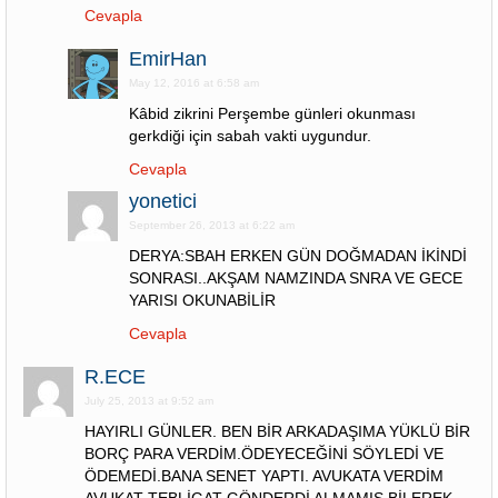
Cevapla
EmirHan
May 12, 2016 at 6:58 am
Kâbid zikrini Perşembe günleri okunması
gerkdiği için sabah vakti uygundur.
Cevapla
yonetici
September 26, 2013 at 6:22 am
DERYA:SBAH ERKEN GÜN DOĞMADAN İKİNDİ
SONRASI..AKŞAM NAMZINDA SNRA VE GECE
YARISI OKUNABİLİR
Cevapla
R.ECE
July 25, 2013 at 9:52 am
HAYIRLI GÜNLER. BEN BİR ARKADAŞIMA YÜKLÜ BİR
BORÇ PARA VERDİM.ÖDEYECEĞİNİ SÖYLEDİ VE
ÖDEMEDİ.BANA SENET YAPTI. AVUKATA VERDİM