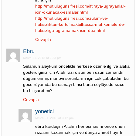
iftira için
http://mutlulugunsifresi.com/iftiraya-ugrayanlar-
icin-okunacak-esmalar.html
http://mutlulugunsifresi.com/zulum-ve-
haksizliktan-kurtulmakbilhassa-mahkemelerde-
haksizliga-ugramamak-icin-dua.html
Cevapla
Ebru
March 21, 2018 at 2:33 pm
Selamün aleyküm öncelikle herkese özenle ilgi ve alaka
gösterdiğiniz için Allah razı olsun ben uzun zamandır
düğümlenmiş manevi sorunlarım için çok çabaladım bu
gece rüyamda bu esmayı birisi bana söylüyodu sizce
bu bi işaret mi?
Cevapla
yonetici
March 21, 2018 at 3:15 pm
ebru kardeşim Allahın her esmasını önce onun
rızasını kazanmak için ve dünya ahiret hayırlı