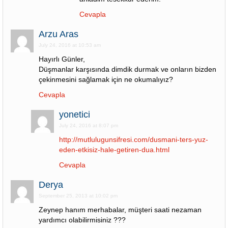
Cevapla
Arzu Aras
July 24, 2016 at 10:53 am
Hayırlı Günler,
Düşmanlar karşısında dimdik durmak ve onların bizden
çekinmesini sağlamak için ne okumalıyız?
Cevapla
yonetici
July 24, 2016 at 8:07 pm
http://mutlulugunsifresi.com/dusmani-ters-yuz-
eden-etkisiz-hale-getiren-dua.html
Cevapla
Derya
September 25, 2013 at 10:02 pm
Zeynep hanım merhabalar, müşteri saati nezaman
yardımcı olabilirmisiniz ???