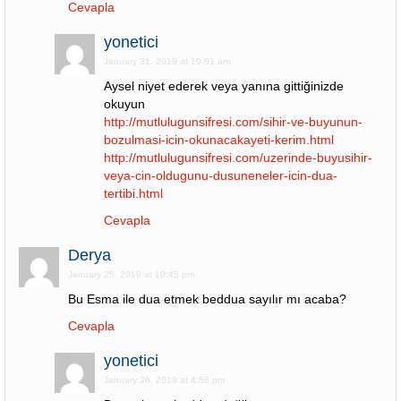
Cevapla
yonetici
January 31, 2019 at 10:01 am
Aysel niyet ederek veya yanına gittiğinizde
okuyun
http://mutlulugunsifresi.com/sihir-ve-buyunun-
bozulmasi-icin-okunacakayeti-kerim.html
http://mutlulugunsifresi.com/uzerinde-buyusihir-
veya-cin-oldugunu-dusuneneler-icin-dua-
tertibi.html
Cevapla
Derya
January 25, 2019 at 10:45 pm
Bu Esma ile dua etmek beddua sayılır mı acaba?
Cevapla
yonetici
January 26, 2019 at 4:56 pm