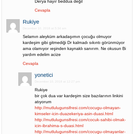
Derya hayır beddua değil
Cevapla
Rukiye
December 10, 2018 at 5:34 am
Selamın aleyküm arkadaşımın çocuğu olmuyor
kardeşim gibi gitmediği Dr kalmadı sıkıntı görünmüyor
ama olamıyor ıeşinden kaynaklı sanırım. Ne okusun Bi
yardım edelim acize
Cevapla
yonetici
December 10, 2018 at 12:27 pm
Rukiye
bir çok dua var kardeşim size bazılarının linkini
atıyorum
http://mutlulugunsifresi.com/cocugu-olmayan-
kimseler-icin-duazekeriya-asin-duasi.html
http://mutlulugunsifresi.com/cocuk-sahibi-olmak-
icin-ibrahima-s-duasi.html
http://mutlulugunsifresi.com/cocugu-olmayanlar-