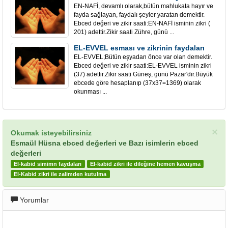
EN-NAFİ, devamlı olarak,bütün mahlukata hayır ve
fayda sağlayan, faydalı şeyler yaratan demektir.
Ebced değeri ve zikir saati:EN-NAFİ isminin zikri (
201) adettir.Zikir saati Zühre, günü ...
EL-EVVEL esması ve zikrinin faydaları
EL-EVVEL;Bütün eşyadan önce var olan demektir.
Ebced değeri ve zikir saati:EL-EVVEL isminin zikri
(37) adettir.Zikir saati Güneş, günü Pazar'dır.Büyük
ebcede göre hesaplanıp (37x37=1369) olarak
okunması ...
×
Okumak isteyebilirsiniz
Esmaül Hüsna ebced değerleri ve Bazı isimlerin ebced
değerleri
El-kabid simimn faydaları
El-kabid zikri ile dileğine hemen kavuşma
El-Kabid zikri ile zalimden kutulma
Yorumlar