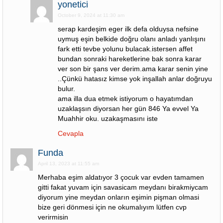
yonetici
October 9, 2024 at 11:30 am
serap kardeşim eger ilk defa olduysa nefsine
uymuş eşin belkide doğru olanı anladı yanlışını
fark etti tevbe yolunu bulacak.istersen affet
bundan sonraki hareketlerine bak sonra karar
ver son bir şans ver derim.ama karar senin yine
..Çünkü hatasız kimse yok inşallah anlar doğruyu
bulur.
ama illa dua etmek istiyorum o hayatımdan
uzaklaşsın diyorsan her gün 846 Ya evvel Ya
Muahhir oku. uzakaşmasını iste
Cevapla
Funda
April 13, 2023 at 11:55 am
Merhaba eşim aldatıyor 3 çocuk var evden tamamen
gitti fakat yuvam için savasicam meydanı birakmiycam
diyorum yine meydan onların eşimin pişman olmasi
bize geri dönmesi için ne okumalıyım lütfen cvp
verirmisin