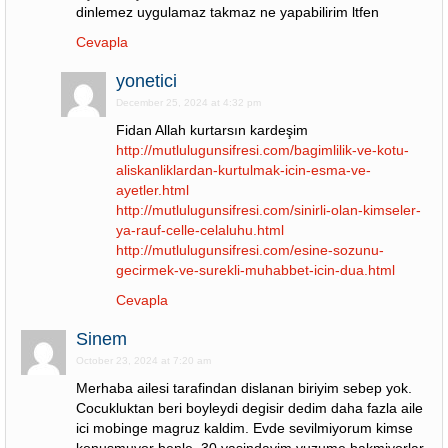
dinlemez uygulamaz takmaz ne yapabilirim ltfen
Cevapla
yonetici
December 25, 2024 at 4:32 pm
Fidan Allah kurtarsın kardeşim
http://mutlulugunsifresi.com/bagimlilik-ve-kotu-
aliskanliklardan-kurtulmak-icin-esma-ve-
ayetler.html
http://mutlulugunsifresi.com/sinirli-olan-kimseler-
ya-rauf-celle-celaluhu.html
http://mutlulugunsifresi.com/esine-sozunu-
gecirmek-ve-surekli-muhabbet-icin-dua.html
Cevapla
Sinem
October 23, 2024 at 7:20 am
Merhaba ailesi tarafindan dislanan biriyim sebep yok.
Cocukluktan beri boyleydi degisir dedim daha fazla aile
ici mobinge magruz kaldim. Evde sevilmiyorum kimse