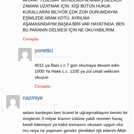
AVUKAT TEBLİGAT GÖNDERDİ ALMAMIŞ BİLEREK
ZAMANI UZATMAK İÇİN. KİŞİ BÜTÜN HUKUK
KURALLARINI BİLİYOR.ÇOK ZOR DURUMDAYIM
EŞİMLEDE ARAM KÖTÜ. AYRILMA
AŞAMASINDAYIM.BAŞKA BİRİ VAR HAYATINDA. BEN
BU PARANIN GELMESİ İÇİN NE OKUYABİLİRİM.
Cevapla
yonetici
July 26, 2013 at 12:43 pm
4011 ya Bais c.c 7 gün okumaya devam edin
1000 Ya Hakk c.c .1100 ya zül celali velikram
okuyun
Cevapla
nazmiye
July 15, 2013 at 7:41 pm
selam kardeşim ben ticaret le uğraşmaktayım benim bir
müşterim 3 milyar liramın üstüne yatdı resmen haraç
kesdi ödemiyor ya kabıt esmasını okusam uygun olur
mu veya ne yapmam gerekir şimdiden tşk ederim Allah