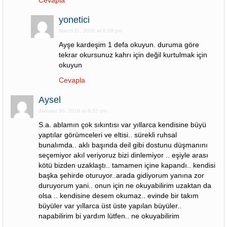
Cevapla
yonetici
March 11, 2020 at 6:28 pm
Ayşe kardeşim 1 defa okuyun. duruma göre
tekrar okursunuz kahrı için değil kurtulmak için
okuyun
Cevapla
Aysel
January 30, 2019 at 8:55 pm
S.a. ablamın çok sıkıntısı var yıllarca kendisine büyü
yaptılar görümceleri ve eltisi.. sürekli ruhsal
bunalımda.. aklı başında deil gibi dostunu düşmanını
seçemiyor akıl veriyoruz bizi dinlemiyor .. eşiyle arası
kötü bizden uzaklaştı.. tamamen içine kapandı.. kendisi
başka şehirde oturuyor..arada gidiyorum yanına zor
duruyorum yani.. onun için ne okuyabilirim uzaktan da
olsa .. kendisine desem okumaz.. evinde bir takım
büyüler var yıllarca üst üste yapılan büyüler..
napabilirim bi yardım lütfen.. ne okuyabilirim