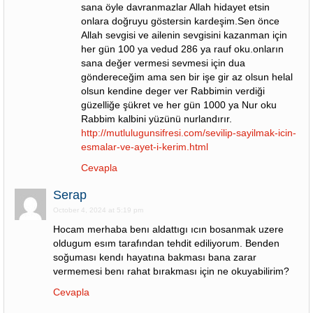
sana öyle davranmazlar Allah hidayet etsin
onlara doğruyu göstersin kardeşim.Sen önce
Allah sevgisi ve ailenin sevgisini kazanman için
her gün 100 ya vedud 286 ya rauf oku.onların
sana değer vermesi sevmesi için dua
göndereceğim ama sen bir işe gir az olsun helal
olsun kendine deger ver Rabbimin verdiği
güzelliğe şükret ve her gün 1000 ya Nur oku
Rabbim kalbini yüzünü nurlandırır.
http://mutlulugunsifresi.com/sevilip-sayilmak-icin-
esmalar-ve-ayet-i-kerim.html
Cevapla
Serap
October 4, 2024 at 5:19 pm
Hocam merhaba benı aldattıgı ıcın bosanmak uzere
oldugum esım tarafından tehdit ediliyorum. Benden
soğuması kendı hayatına bakması bana zarar
vermemesi benı rahat bırakması için ne okuyabilirim?
Cevapla