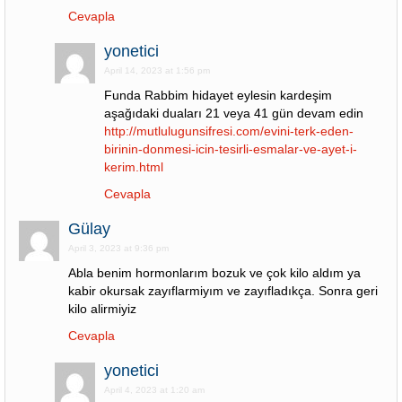
Cevapla
yonetici
April 14, 2023 at 1:56 pm
Funda Rabbim hidayet eylesin kardeşim
aşağıdaki duaları 21 veya 41 gün devam edin
http://mutlulugunsifresi.com/evini-terk-eden-
birinin-donmesi-icin-tesirli-esmalar-ve-ayet-i-
kerim.html
Cevapla
Gülay
April 3, 2023 at 9:36 pm
Abla benim hormonlarım bozuk ve çok kilo aldım ya
kabir okursak zayıflarmiyım ve zayıfladıkça. Sonra geri
kilo alirmiyiz
Cevapla
yonetici
April 4, 2023 at 1:20 am