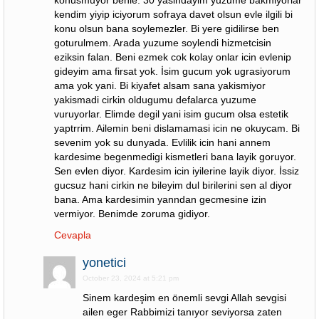
konusmuyor benle. 30 yasindayim yuzume bakmiyorlar
kendim yiyip iciyorum sofraya davet olsun evle ilgili bi
konu olsun bana soylemezler. Bi yere gidilirse ben
goturulmem. Arada yuzume soylendi hizmetcisin
eziksin falan. Beni ezmek cok kolay onlar icin evlenip
gideyim ama firsat yok. İsim gucum yok ugrasiyorum
ama yok yani. Bi kiyafet alsam sana yakismiyor
yakismadi cirkin oldugumu defalarca yuzume
vuruyorlar. Elimde degil yani isim gucum olsa estetik
yaptrrim. Ailemin beni dislamamasi icin ne okuycam. Bi
sevenim yok su dunyada. Evlilik icin hani annem
kardesime begenmedigi kismetleri bana layik goruyor.
Sen evlen diyor. Kardesim icin iyilerine layik diyor. İssiz
gucsuz hani cirkin ne bileyim dul birilerini sen al diyor
bana. Ama kardesimin yanndan gecmesine izin
vermiyor. Benimde zoruma gidiyor.
Cevapla
yonetici
October 23, 2024 at 5:21 pm
Sinem kardeşim en önemli sevgi Allah sevgisi
ailen eger Rabbimizi tanıyor seviyorsa zaten