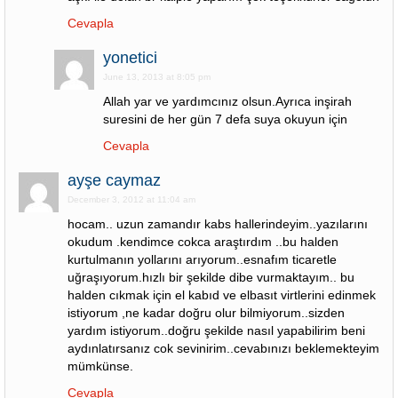
Cevapla
yonetici
June 13, 2013 at 8:05 pm
Allah yar ve yardımcınız olsun.Ayrıca inşirah
suresini de her gün 7 defa suya okuyun için
Cevapla
ayşe caymaz
December 3, 2012 at 11:04 am
hocam.. uzun zamandır kabs hallerindeyim..yazılarını
okudum .kendimce cokca araştırdım ..bu halden
kurtulmanın yollarını arıyorum..esnafım ticaretle
uğraşıyorum.hızlı bir şekilde dibe vurmaktayım.. bu
halden cıkmak için el kabıd ve elbasıt virtlerini edinmek
istiyorum ,ne kadar doğru olur bilmiyorum..sizden
yardım istiyorum..doğru şekilde nasıl yapabilirim beni
aydınlatırsanız cok sevinirim..cevabınızı beklemekteyim
mümkünse.
Cevapla