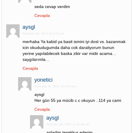
seda cevap verdim
Cevapla
aysgl
February 28, 2017 at 1:15 am
merhaba Ya kabid ya basit ismini iyi dost vs. kazanmak
icin okududugumda daha cok daraliyorum bunun
yerine yapılabilecek baska zikir var midir acama…
saygılarımla…
Cevapla
yonetici
February 28, 2017 at 4:53 pm
aysgl
Her gün 55 ya mücib c.c okuyun ..114 ya cami
Cevapla
aysgl
February 28, 2017 at 10:34 pm
anladim tesekkur ederim.