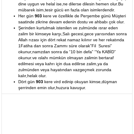
dine uygun ve helal ise,ne dilerse dilesin hemen olur.Bu
mübarek isim,tesir gücü en fazla olan isimlerdendir.
Her gün
903
kere ve özellikle de Perşembe günü Müşteri
saatinde zikrine devam edenin dostu ve ahbabı çok olur.
Şerinden kurtulmak istenilen ve zulmünde ısrar eden
zalim bir kimseye karşı,Salı gecesi,gece yarısından sonra
Allah rızası için dört rekat namaz kılınır ve her rekatında
1Fatiha dan sonra Zammı süre olarak”Fil Suresi”
okunur,namzdan sonra da “10 bin defa” “Ya KABİD”
okunur.ve ıslahı mümkün olmayan zalimin bertaraf
edilmesi veya kahrı için dua edilirse zalim,ya da
zulmünden veya hayatından vazgeçmek zorunda
kalır,helak olur.
Dört gün
903
kere vird edinip okuyan kimse,düşman
şerrinden emin olur,huzura kavuşur.