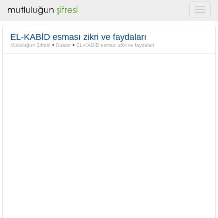
EL-KABİD esması zikri ve faydaları
Mutluluğun Şifresi
>
Dualar
>
EL-KABİD esması zikri ve faydaları