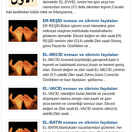
demekdir. EL-EVVEL ismini her gün veya her
namazdan sonra (37) defa zikreden kişinin,Cenabı
hak tarafından bütün istek ve ihtiyaçlarına ...
ER-REŞİD esması ve zikrinin faydaları
ER-REŞİD:Bütün işlerini ezeli hikmetine göre
neticeye ulaştıran;mahlukata maslahatlarını
gösteren demektir. Ebced değeri ve zikir saati:ER-
REŞİD isminin zikri (514) adettir.Zikir saati Güneş,
günü Pazar'dır. Özellikleri ve ...
EL-MECİD esması ve zikrinin faydaları
EL-MECİD;Azameti,büyüklüğü,şanışerefi,kadr-ü
kıymeti ve hakimiyeti sonsuz;ihsan ve keremi geniş
olan. Ebced değeri ve zikir saati:EL-MECİD;,isminin
zikri (57) adettir.Zikir saati Zühre,Günü Cuma'dır.
Özellikleri ve bazı faydaları: şartlarına ...
EL-VACİD esması ve zikrinin faydaları
EL-VACİD; istediğini bulan,fakirlik ve zarurete
düşmeyen daima zengin olan,kadri ve şanı
yüce,kerem ve cömertliği sonsuz olan. Ebced
değeri ve Zikir saati:EL-VACİD isminin zikri(14)
adettir.Zikir saati ...
EL-BATIN esması ve zikrinin faydaları
EL-BATIN;Mahlukatın nazarlarından gizlenen, her