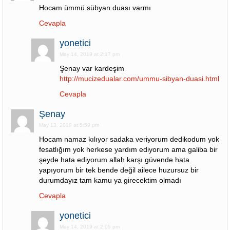
Hocam ümmü sübyan duası varmı
Cevapla
yonetici
May 14, 2019 at 2:17 pm
Şenay var kardeşim
http://mucizedualar.com/ummu-sibyan-duasi.html
Cevapla
Şenay
May 13, 2019 at 5:59 pm
Hocam namaz kılıyor sadaka veriyorum dedikodum yok
fesatlığım yok herkese yardım ediyorum ama galiba bir
şeyde hata ediyorum allah karşı güvende hata
yapıyorum bir tek bende değil ailece huzursuz bir
durumdayız tam kamu ya girecektim olmadı
Cevapla
yonetici
May 14, 2019 at 2:05 pm