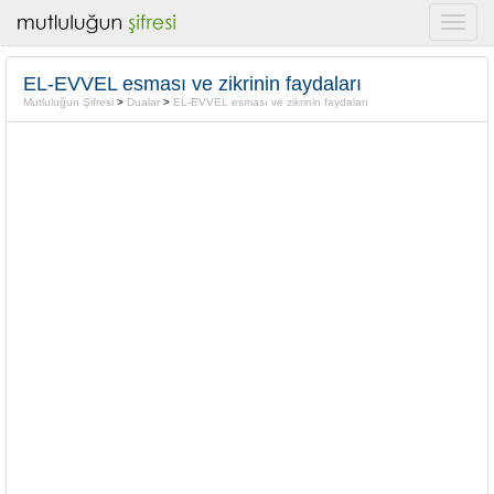
EL-EVVEL esması ve zikrinin faydaları
Mutluluğun Şifresi
>
Dualar
>
EL-EVVEL esması ve zikrinin faydaları