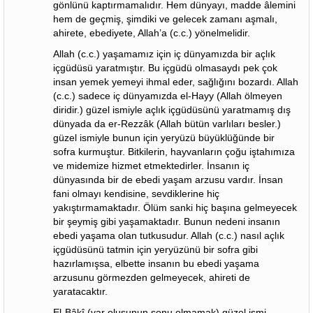
gönlünü kaptırmamalıdır. Hem dünyayı, madde âlemini
hem de geçmiş, şimdiki ve gelecek zamanı aşmalı,
ahirete, ebediyete, Allah’a (c.c.) yönelmelidir.
Allah (c.c.) yaşamamız için iç dünyamızda bir açlık
içgüdüsü yaratmıştır. Bu içgüdü olmasaydı pek çok
insan yemek yemeyi ihmal eder, sağlığını bozardı. Allah
(c.c.) sadece iç dünyamızda el-Hayy (Allah ölmeyen
diridir.) güzel ismiyle açlık içgüdüsünü yaratmamış dış
dünyada da er-Rezzâk (Allah bütün varlıları besler.)
güzel ismiyle bunun için yeryüzü büyüklüğünde bir
sofra kurmuştur. Bitkilerin, hayvanların çoğu iştahımıza
ve midemize hizmet etmektedirler. İnsanın iç
dünyasında bir de ebedi yaşam arzusu vardır. İnsan
fani olmayı kendisine, sevdiklerine hiç
yakıştırmamaktadır. Ölüm sanki hiç başına gelmeyecek
bir şeymiş gibi yaşamaktadır. Bunun nedeni insanın
ebedi yaşama olan tutkusudur. Allah (c.c.) nasıl açlık
içgüdüsünü tatmin için yeryüzünü bir sofra gibi
hazırlamışsa, elbette insanın bu ebedi yaşama
arzusunu görmezden gelmeyecek, ahireti de
yaratacaktır.
El-Bâkî (var oluşunun sonu olmamak) güzel ismi