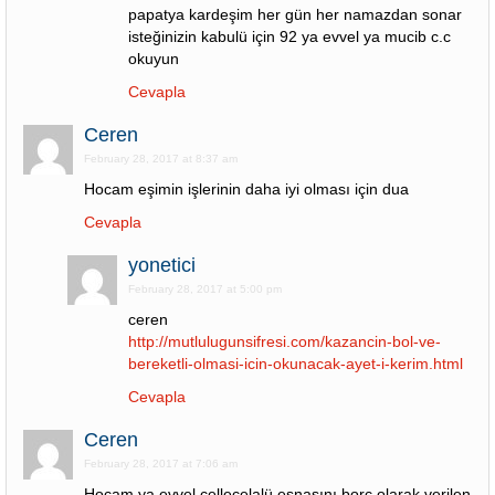
papatya kardeşim her gün her namazdan sonar
isteğinizin kabulü için 92 ya evvel ya mucib c.c
okuyun
Cevapla
Ceren
February 28, 2017 at 8:37 am
Hocam eşimin işlerinin daha iyi olması için dua
Cevapla
yonetici
February 28, 2017 at 5:00 pm
ceren
http://mutlulugunsifresi.com/kazancin-bol-ve-
bereketli-olmasi-icin-okunacak-ayet-i-kerim.html
Cevapla
Ceren
February 28, 2017 at 7:06 am
Hocam ya evvel cellecelalü esnasını borç olarak verilen