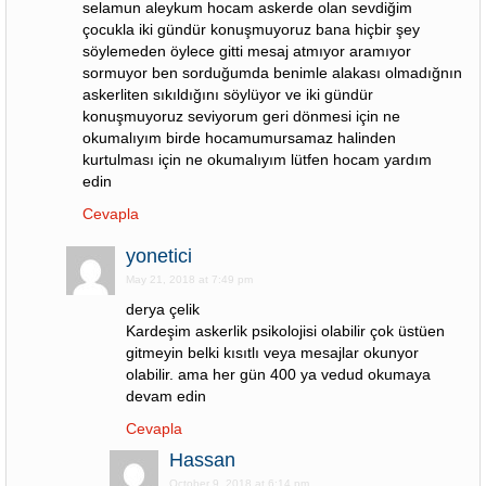
selamun aleykum hocam askerde olan sevdiğim
çocukla iki gündür konuşmuyoruz bana hiçbir şey
söylemeden öylece gitti mesaj atmıyor aramıyor
sormuyor ben sorduğumda benimle alakası olmadığnın
askerliten sıkıldığını söylüyor ve iki gündür
konuşmuyoruz seviyorum geri dönmesi için ne
okumalıyım birde hocamumursamaz halinden
kurtulması için ne okumalıyım lütfen hocam yardım
edin
Cevapla
yonetici
May 21, 2018 at 7:49 pm
derya çelik
Kardeşim askerlik psikolojisi olabilir çok üstüen
gitmeyin belki kısıtlı veya mesajlar okunyor
olabilir. ama her gün 400 ya vedud okumaya
devam edin
Cevapla
Hassan
October 9, 2018 at 6:14 pm