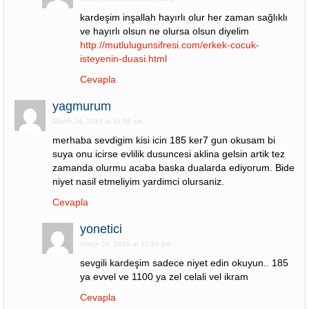
kardeşim inşallah hayırlı olur her zaman sağlıklı
ve hayırlı olsun ne olursa olsun diyelim
http://mutlulugunsifresi.com/erkek-cocuk-
isteyenin-duasi.html
Cevapla
yagmurum
March 24, 2016 at 11:55 am
merhaba sevdigim kisi icin 185 ker7 gun okusam bi
suya onu icirse evlilik dusuncesi aklina gelsin artik tez
zamanda olurmu acaba baska dualarda ediyorum. Bide
niyet nasil etmeliyim yardimci olursaniz.
Cevapla
yonetici
March 24, 2016 at 12:59 pm
sevgili kardeşim sadece niyet edin okuyun.. 185
ya evvel ve 1100 ya zel celali vel ikram
Cevapla