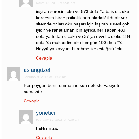
March 12, 2013 at 9:35 pm
inşirah suresini oku ve 573 defa Ya bais c.c oku
kardeşim birde psikoljik sorunlarlailğil dualr var
sitemde onları oku başarı için inşirah suresi çok
iyidir ve rahatlaman için ayrıca her sabah 489
defa ya fettah c.coku ve 37 ya evvel c.c oku.184
defa Ya mukaddim oku.her gün 100 defa “Ya
Hayyü ya kayyum bi rahmetike esteğisü “oku
Cevapla
aslangüzel
February 9, 2013 at 11:08 pm
Her peygamberin ümmetine son nefeste vasıyeti
namazdır.
Cevapla
yonetici
February 10, 2013 at 7:36 am
haklısınızız
Cevapla