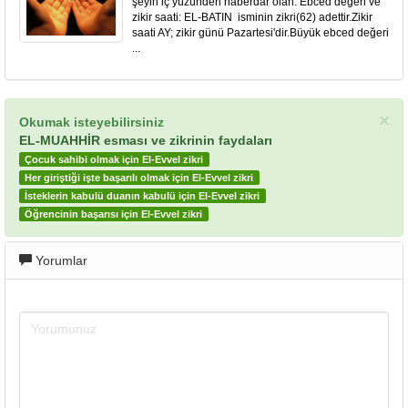
şeyin iç yüzünden haberdar olan. Ebced değeri ve
zikir saati: EL-BATIN isminin zikri(62) adettir.Zikir
saati AY; zikir günü Pazartesi'dir.Büyük ebced değeri
...
×
Okumak isteyebilirsiniz
EL-MUAHHİR esması ve zikrinin faydaları
Çocuk sahibi olmak için El-Evvel zikri
Her giriştiği işte başarılı olmak için El-Evvel zikri
İsteklerin kabulü duanın kabulü için El-Evvel zikri
Öğrencinin başarısı için El-Evvel zikri
Yorumlar