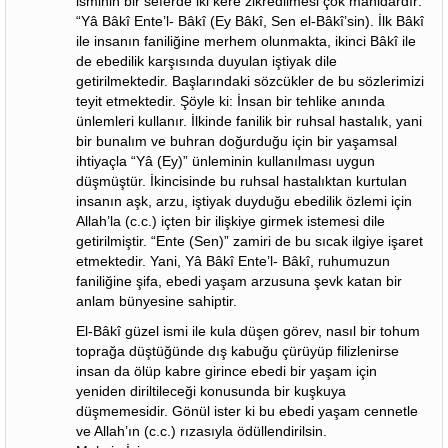
isminin bir seferde iki kere zikredilmesi çok manidardır:
“Yâ Bâkî Ente’l- Bâkî (Ey Bâkî, Sen el-Bâkî’sin). İlk Bâkî
ile insanın faniliğine merhem olunmakta, ikinci Bâkî ile
de ebedilik karşısında duyulan iştiyak dile
getirilmektedir. Başlarındaki sözcükler de bu sözlerimizi
teyit etmektedir. Şöyle ki: İnsan bir tehlike anında
ünlemleri kullanır. İlkinde fanilik bir ruhsal hastalık, yani
bir bunalım ve buhran doğurduğu için bir yaşamsal
ihtiyaçla “Yâ (Ey)” ünleminin kullanılması uygun
düşmüştür. İkincisinde bu ruhsal hastalıktan kurtulan
insanın aşk, arzu, iştiyak duyduğu ebedilik özlemi için
Allah’la (c.c.) içten bir ilişkiye girmek istemesi dile
getirilmiştir. “Ente (Sen)” zamiri de bu sıcak ilgiye işaret
etmektedir. Yani, Yâ Bâkî Ente’l- Bâkî, ruhumuzun
faniliğine şifa, ebedi yaşam arzusuna şevk katan bir
anlam bünyesine sahiptir.
El-Bâkî güzel ismi ile kula düşen görev, nasıl bir tohum
toprağa düştüğünde dış kabuğu çürüyüp filizlenirse
insan da ölüp kabre girince ebedi bir yaşam için
yeniden diriltileceği konusunda bir kuşkuya
düşmemesidir. Gönül ister ki bu ebedi yaşam cennetle
ve Allah’ın (c.c.) rızasıyla ödüllendirilsin.