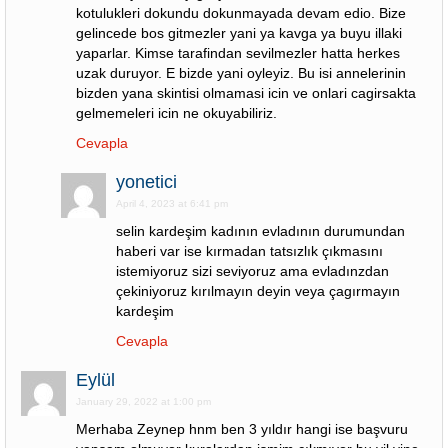
kotulukleri dokundu dokunmayada devam edio. Bize
gelincede bos gitmezler yani ya kavga ya buyu illaki
yaparlar. Kimse tarafindan sevilmezler hatta herkes
uzak duruyor. E bizde yani oyleyiz. Bu isi annelerinin
bizden yana skintisi olmamasi icin ve onlari cagirsakta
gelmemeleri icin ne okuyabiliriz.
Cevapla
yonetici
April 4, 2023 at 6:41 pm
selin kardeşim kadının evladının durumundan
haberi var ise kırmadan tatsızlık çıkmasını
istemiyoruz sizi seviyoruz ama evladınzdan
çekiniyoruz kırılmayın deyin veya çagırmayın
kardeşim
Cevapla
Eylül
January 29, 2022 at 1:00 pm
Merhaba Zeynep hnm ben 3 yıldır hangi ise başvuru