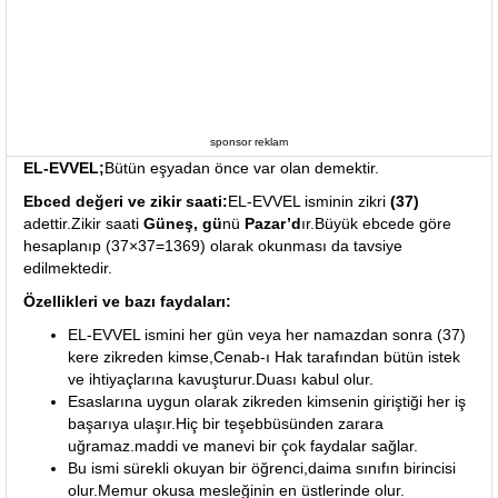
sponsor reklam
EL-EVVEL;
Bütün eşyadan önce var olan demektir.
Ebced değeri ve zikir saati:
EL-EVVEL isminin zikri
(37)
adettir.Zikir saati
Güneş, gü
nü
Pazar’d
ır.Büyük ebcede göre
hesaplanıp (37×37=1369) olarak okunması da tavsiye
edilmektedir.
Özellikleri ve bazı faydaları:
EL-EVVEL ismini her gün veya her namazdan sonra (37)
kere zikreden kimse,Cenab-ı Hak tarafından bütün istek
ve ihtiyaçlarına kavuşturur.Duası kabul olur.
Esaslarına uygun olarak zikreden kimsenin giriştiği her iş
başarıya ulaşır.Hiç bir teşebbüsünden zarara
uğramaz.maddi ve manevi bir çok faydalar sağlar.
Bu ismi sürekli okuyan bir öğrenci,daima sınıfın birincisi
olur.Memur okusa mesleğinin en üstlerinde olur.