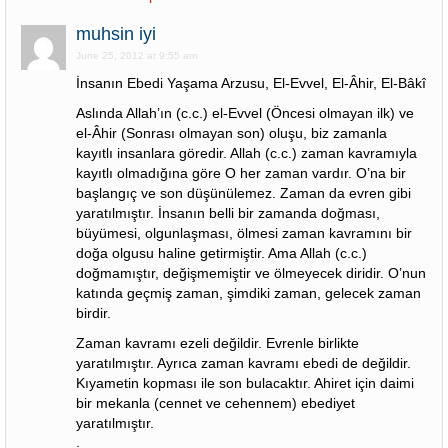
muhsin iyi
June 25, 2012 at 9:55 am
İnsanın Ebedi Yaşama Arzusu, El-Evvel, El-Âhir, El-Bâkî
Aslında Allah’ın (c.c.) el-Evvel (Öncesi olmayan ilk) ve
el-Âhir (Sonrası olmayan son) oluşu, biz zamanla
kayıtlı insanlara göredir. Allah (c.c.) zaman kavramıyla
kayıtlı olmadığına göre O her zaman vardır. O’na bir
başlangıç ve son düşünülemez. Zaman da evren gibi
yaratılmıştır. İnsanın belli bir zamanda doğması,
büyümesi, olgunlaşması, ölmesi zaman kavramını bir
doğa olgusu haline getirmiştir. Ama Allah (c.c.)
doğmamıştır, değişmemiştir ve ölmeyecek diridir. O’nun
katında geçmiş zaman, şimdiki zaman, gelecek zaman
birdir.
Zaman kavramı ezeli değildir. Evrenle birlikte
yaratılmıştır. Ayrıca zaman kavramı ebedi de değildir.
Kıyametin kopması ile son bulacaktır. Ahiret için daimi
bir mekanla (cennet ve cehennem) ebediyet
yaratılmıştır.