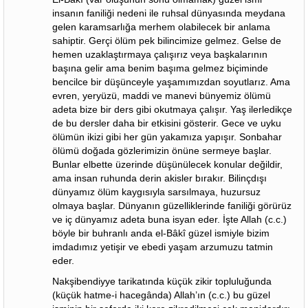
insanın faniliği nedeni ile ruhsal dünyasında meydana
gelen karamsarlığa merhem olabilecek bir anlama
sahiptir. Gerçi ölüm pek bilincimize gelmez. Gelse de
hemen uzaklaştırmaya çalışırız veya başkalarının
başına gelir ama benim başıma gelmez biçiminde
bencilce bir düşünceyle yaşamımızdan soyutlarız. Ama
evren, yeryüzü, maddi ve manevi bünyemiz ölümü
adeta bize bir ders gibi okutmaya çalışır. Yaş ilerledikçe
de bu dersler daha bir etkisini gösterir. Gece ve uyku
ölümün ikizi gibi her gün yakamıza yapışır. Sonbahar
ölümü doğada gözlerimizin önüne sermeye başlar.
Bunlar elbette üzerinde düşünülecek konular değildir,
ama insan ruhunda derin akisler bırakır. Bilinçdışı
dünyamız ölüm kaygısıyla sarsılmaya, huzursuz
olmaya başlar. Dünyanın güzelliklerinde faniliği görürüz
ve iç dünyamız adeta buna isyan eder. İşte Allah (c.c.)
böyle bir buhranlı anda el-Bâkî güzel ismiyle bizim
imdadımız yetişir ve ebedi yaşam arzumuzu tatmin
eder.
Nakşibendiyye tarikatında küçük zikir topluluğunda
(küçük hatme-i hacegânda) Allah’ın (c.c.) bu güzel