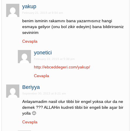
yakup
February 21, 2015 at 9:54 am
benim isminin rakamını bana yazarmısınız hangi
esmaya geliyor (onu bol zikir edeyim) bana bildirirseniz
sevinirim
Cevapla
yonetici
February 22, 2015 at 5:39 pm
http://ebceddegeri.com/yakup/
Cevapla
Beriyya
September 30, 2013 at 9:21 am
Anlayamadim nasil olur tibbi bir engel yoksa olur da ne
demek ??? ALLAHin kudreti tibbi bir engeli bile aşar bir
yolla 🙂
Cevapla