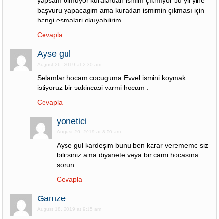
yapsam olmuyor kuralardan ismim çıkmıyor bu yil yine
başvuru yapacagim ama kuradan ismimin çıkması için
hangi esmalari okuyabilirim
Cevapla
Ayse gul
August 26, 2019 at 2:30 am
Selamlar hocam cocuguma Evvel ismini koymak
istiyoruz bir sakincasi varmi hocam .
Cevapla
yonetici
August 26, 2019 at 8:50 am
Ayse gul kardeşim bunu ben karar verememe siz
bilirsiniz ama diyanete veya bir cami hocasına
sorun
Cevapla
Gamze
August 18, 2019 at 9:15 am