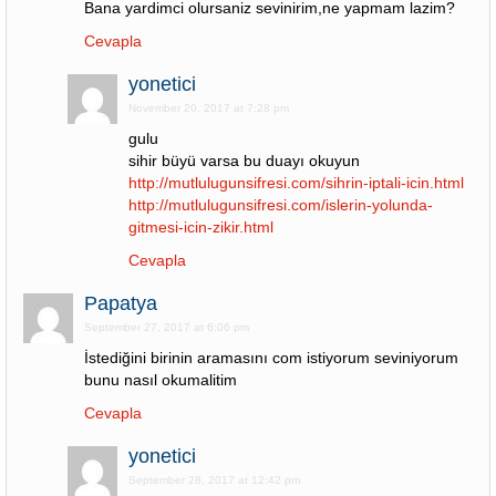
Bana yardimci olursaniz sevinirim,ne yapmam lazim?
Cevapla
yonetici
November 20, 2017 at 7:28 pm
gulu
sihir büyü varsa bu duayı okuyun
http://mutlulugunsifresi.com/sihrin-iptali-icin.html
http://mutlulugunsifresi.com/islerin-yolunda-
gitmesi-icin-zikir.html
Cevapla
Papatya
September 27, 2017 at 6:06 pm
İstediğini birinin aramasını com istiyorum seviniyorum
bunu nasıl okumalitim
Cevapla
yonetici
September 28, 2017 at 12:42 pm