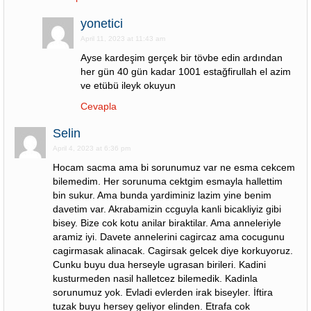
yonetici
April 11, 2023 at 11:43 am
Ayse kardeşim gerçek bir tövbe edin ardından
her gün 40 gün kadar 1001 estağfirullah el azim
ve etübü ileyk okuyun
Cevapla
Selin
April 4, 2023 at 6:36 pm
Hocam sacma ama bi sorunumuz var ne esma cekcem
bilemedim. Her sorunuma cektgim esmayla hallettim
bin sukur. Ama bunda yardiminiz lazim yine benim
davetim var. Akrabamizin ccguyla kanli bicakliyiz gibi
bisey. Bize cok kotu anilar biraktilar. Ama anneleriyle
aramiz iyi. Davete annelerini cagircaz ama cocugunu
cagirmasak alinacak. Cagirsak gelcek diye korkuyoruz.
Cunku buyu dua herseyle ugrasan birileri. Kadini
kusturmeden nasil halletcez bilemedik. Kadinla
sorunumuz yok. Evladi evlerden irak biseyler. İftira
tuzak buyu hersey geliyor elinden. Etrafa cok