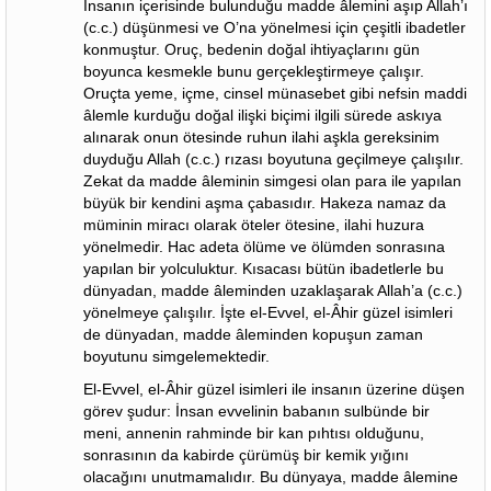
İnsanın içerisinde bulunduğu madde âlemini aşıp Allah’ı
(c.c.) düşünmesi ve O’na yönelmesi için çeşitli ibadetler
konmuştur. Oruç, bedenin doğal ihtiyaçlarını gün
boyunca kesmekle bunu gerçekleştirmeye çalışır.
Oruçta yeme, içme, cinsel münasebet gibi nefsin maddi
âlemle kurduğu doğal ilişki biçimi ilgili sürede askıya
alınarak onun ötesinde ruhun ilahi aşkla gereksinim
duyduğu Allah (c.c.) rızası boyutuna geçilmeye çalışılır.
Zekat da madde âleminin simgesi olan para ile yapılan
büyük bir kendini aşma çabasıdır. Hakeza namaz da
müminin miracı olarak öteler ötesine, ilahi huzura
yönelmedir. Hac adeta ölüme ve ölümden sonrasına
yapılan bir yolculuktur. Kısacası bütün ibadetlerle bu
dünyadan, madde âleminden uzaklaşarak Allah’a (c.c.)
yönelmeye çalışılır. İşte el-Evvel, el-Âhir güzel isimleri
de dünyadan, madde âleminden kopuşun zaman
boyutunu simgelemektedir.
El-Evvel, el-Âhir güzel isimleri ile insanın üzerine düşen
görev şudur: İnsan evvelinin babanın sulbünde bir
meni, annenin rahminde bir kan pıhtısı olduğunu,
sonrasının da kabirde çürümüş bir kemik yığını
olacağını unutmamalıdır. Bu dünyaya, madde âlemine