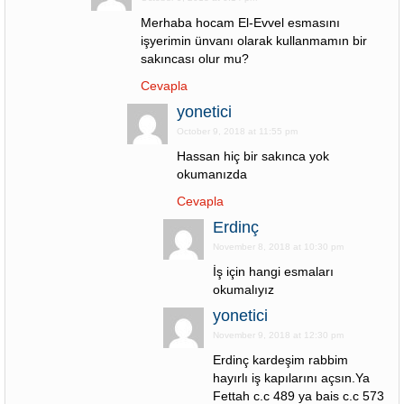
Merhaba hocam El-Evvel esmasını
işyerimin ünvanı olarak kullanmamın bir
sakıncası olur mu?
Cevapla
yonetici
October 9, 2018 at 11:55 pm
Hassan hiç bir sakınca yok
okumanızda
Cevapla
Erdinç
November 8, 2018 at 10:30 pm
İş için hangi esmaları
okumalıyız
yonetici
November 9, 2018 at 12:30 pm
Erdinç kardeşim rabbim
hayırlı iş kapılarını açsın.Ya
Fettah c.c 489 ya bais c.c 573