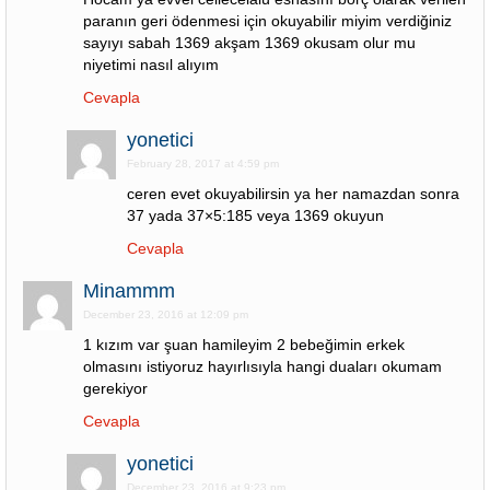
paranın geri ödenmesi için okuyabilir miyim verdiğiniz
sayıyı sabah 1369 akşam 1369 okusam olur mu
niyetimi nasıl alıyım
Cevapla
yonetici
February 28, 2017 at 4:59 pm
ceren evet okuyabilirsin ya her namazdan sonra
37 yada 37×5:185 veya 1369 okuyun
Cevapla
Minammm
December 23, 2016 at 12:09 pm
1 kızım var şuan hamileyim 2 bebeğimin erkek
olmasını istiyoruz hayırlısıyla hangi duaları okumam
gerekiyor
Cevapla
yonetici
December 23, 2016 at 9:23 pm