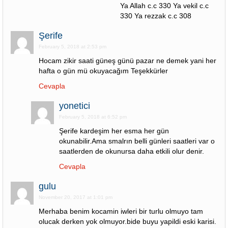
Ya Allah c.c 330 Ya vekil c.c
330 Ya rezzak c.c 308
Şerife
February 5, 2018 at 2:53 pm
Hocam zikir saati güneş günü pazar ne demek yani her
hafta o gün mü okuyacağım Teşekkürler
Cevapla
yonetici
February 5, 2018 at 6:52 pm
Şerife kardeşim her esma her gün
okunabilir.Ama smalrın belli günleri saatleri var o
saatlerden de okunursa daha etkili olur denir.
Cevapla
gulu
November 20, 2017 at 1:01 pm
Merhaba benim kocamin iwleri bir turlu olmuyo tam
olucak derken yok olmuyor.bide buyu yapildi eski karisi.