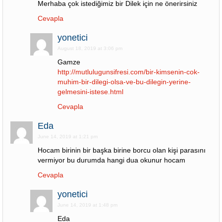
Merhaba çok istediğimiz bir Dilek için ne önerirsiniz
Cevapla
yonetici
August 18, 2019 at 3:06 pm
Gamze
http://mutlulugunsifresi.com/bir-kimsenin-cok-
muhim-bir-dilegi-olsa-ve-bu-dilegin-yerine-
gelmesini-istese.html
Cevapla
Eda
June 14, 2019 at 1:21 pm
Hocam birinin bir başka birine borcu olan kişi parasını
vermiyor bu durumda hangi dua okunur hocam
Cevapla
yonetici
June 14, 2019 at 1:48 pm
Eda