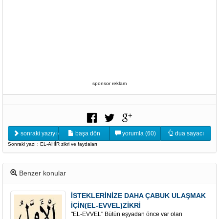
sponsor reklam
sonraki yazıyı oku
başa dön
yorumla (60)
dua sayacı
Sonraki yazı : EL-AHİR zikri ve faydaları
Benzer konular
İSTEKLERİNİZE DAHA ÇABUK ULAŞMAK
İÇİN(EL-EVVEL)ZİKRİ
"EL-EVVEL" Bütün eşyadan önce var olan