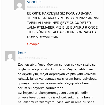
yonetici
October 1, 2013 at 2:23 pm
BERRİYE KARDEŞİM SİZ KONUYU BAŞKA
YERDEN BAKARAK YROUM YAPTINIZ SANRIM
TABİKİ ALLAHIN HER ŞEYE GÜCÜ YETER
..AMA PYEMABERİMİZ BİLE BUYURU R ÖNCE
TIBBI YÖNDEN TAEDAVİ OLUN SONRADA DA
DUAYA DEVAM EDİN
Cevapla
kate
March 12, 2013 at 5:18 pm
Zeynep abla, Yuce Mevlam senden cok cok razi olsun,
boyle bir siteyi olusturdugun icin. Zeynep abla, ben
anksiyete yim, major depresyon ve pkb yani vesvese
rahatsizligi da var.asmaya calisitorum bunu psikologa
gitmeye basladim iki seyansdir. Zeynp abla benim
sorum su hayarim sorunlardan
ayrilmiyor,kurtulamiyorum.gecen sene gitmedim
universiteye puanim da iyiydi cok sukur ama benim
hauallerimi karsilamiyordu.yine kaldim ama bu sene