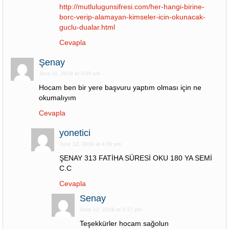
http://mutlulugunsifresi.com/her-hangi-birine-
borc-verip-alamayan-kimseler-icin-okunacak-
guclu-dualar.html
Cevapla
Şenay
June 11, 2019 at 3:00 pm
Hocam ben bir yere başvuru yaptım olması için ne
okumalıyım
Cevapla
yonetici
June 12, 2019 at 4:30 pm
ŞENAY 313 FATİHA SÜRESİ OKU 180 YA SEMİ
C.C
Cevapla
Senay
June 12, 2019 at 5:17 pm
Teşekkürler hocam sağolun