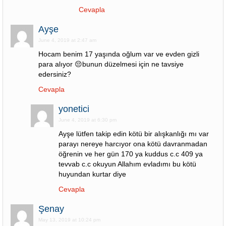
Cevapla
Ayşe
June 4, 2019 at 2:47 am
Hocam benim 17 yaşında oğlum var ve evden gizli
para alıyor 😔bunun düzelmesi için ne tavsiye
edersiniz?
Cevapla
yonetici
June 4, 2019 at 6:30 pm
Ayşe lütfen takip edin kötü bir alışkanlığı mı var
parayı nereye harcıyor ona kötü davranmadan
öğrenin ve her gün 170 ya kuddus c.c 409 ya
tevvab c.c okuyun Allahım evladımı bu kötü
huyundan kurtar diye
Cevapla
Şenay
May 13, 2019 at 10:24 pm