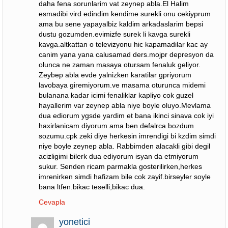
daha fena sorunlarim vat zeynep abla.El Halim
esmadibi vird edindim kendime surekli onu cekiyprum
ama bu sene yapayalbiz kaldim arkadaslarim bepsi
dustu gozumden.evimizfe surek li kavga surekli
kavga.altkattan o televizyonu hic kapamadilar kac ay
canim yana yana calusamad ders.mojpr depresyon da
olunca ne zaman masaya otursam fenaluk geliyor.
Zeybep abla evde yalnizken karatilar gpriyorum
lavobaya giremiyorum.ve masama oturunca midemi
bulanana kadar icimi fenaliklar kapliyo cok guzel
hayallerim var zeynep abla niye boyle oluyo.Mevlama
dua ediorum ygsde yardim et bana ikinci sinava cok iyi
haxirlanicam diyorum ama ben defalrca bozdum
sozumu.cpk zeki diye herkesin imrendigi bi kzdim simdi
niye boyle zeynep abla. Rabbimden alacakli gibi degil
acizligimi bilerk dua ediyorum isyan da etmiyorum
sukur. Senden ricam parmakla gosterilirken,herkes
imrenirken simdi hafizam bile cok zayif.birseyler soyle
bana ltfen.bikac teselli,bikac dua.
Cevapla
yonetici