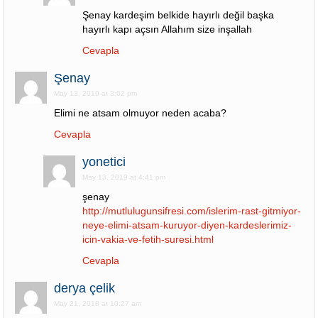
Şenay kardeşim belkide hayırlı değil başka
hayırlı kapı açsın Allahım size inşallah
Cevapla
Şenay
May 13, 2019 at 3:02 pm
Elimi ne atsam olmuyor neden acaba?
Cevapla
yonetici
May 13, 2019 at 4:41 pm
şenay
http://mutlulugunsifresi.com/islerim-rast-gitmiyor-
neye-elimi-atsam-kuruyor-diyen-kardeslerimiz-
icin-vakia-ve-fetih-suresi.html
Cevapla
derya çelik
May 21, 2018 at 10:27 am