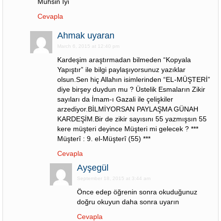
Muhsin İyi
Cevapla
Ahmak uyaran
March 6, 2015 at 12:40 pm
Kardeşim araştırmadan bilmeden “Kopyala
Yapıştır” ile bilgi paylaşıyorsunuz yazıklar
olsun.Sen hiç Allahın isimlerinden “EL-MÜŞTERİ”
diye birşey duydun mu ? Üstelik Esmaların Zikir
sayıları da İmam-ı Gazali ile çelişkiler
arzediyor.BİLMİYORSAN PAYLAŞMA GÜNAH
KARDEŞİM.Bir de zikir sayısını 55 yazmışsın 55
kere müşteri deyince Müşteri mi gelecek ? ***
Müşterî : 9. el-Müşterî (55) ***
Cevapla
Ayşegül
September 18, 2015 at 3:44 am
Önce edep öğrenin sonra okuduğunuz
doğru okuyun daha sonra uyarın
Cevapla