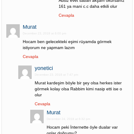
Adsiz evet sabah akşam okursanız
161 ya mani c.c daha etkili olur
Cevapla
Murat
December 23, 2018 at 6:00 pm
Hocam ben gelecekteki eşimi rüyamda görmek
istiyorum ne yapmam lazım
Cevapla
yonetici
December 23, 2018 at 7:47 pm
Murat kardeşim böyle bir şey olsa herkes ister
görmek kolay olsa Rabbim kimi nasip etti ise o
olur
Cevapla
Murat
December 24, 2018 at 6:32 pm
Hocam peki İnternette öyle dualar var
onlar doğrumu?