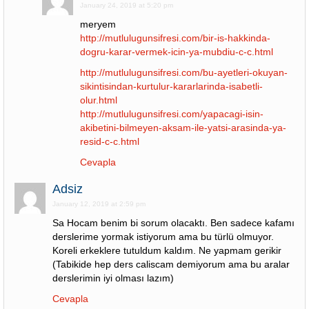
January 24, 2019 at 5:20 pm
meryem
http://mutlulugunsifresi.com/bir-is-hakkinda-
dogru-karar-vermek-icin-ya-mubdiu-c-c.html
http://mutlulugunsifresi.com/bu-ayetleri-okuyan-
sikintisindan-kurtulur-kararlarinda-isabetli-
olur.html
http://mutlulugunsifresi.com/yapacagi-isin-
akibetini-bilmeyen-aksam-ile-yatsi-arasinda-ya-
resid-c-c.html
Cevapla
Adsiz
January 12, 2019 at 2:59 pm
Sa Hocam benim bi sorum olacaktı. Ben sadece kafamı
derslerime yormak istiyorum ama bu türlü olmuyor.
Koreli erkeklere tutuldum kaldım. Ne yapmam gerikir
(Tabikide hep ders caliscam demiyorum ama bu aralar
derslerimin iyi olması lazım)
Cevapla