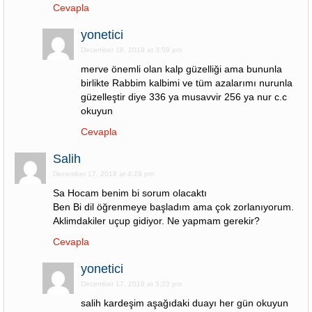
Cevapla
yonetici
December 18, 2018 at 3:59 pm
merve önemli olan kalp güzelliği ama bununla
birlikte Rabbim kalbimi ve tüm azalarımı nurunla
güzelleştir diye 336 ya musavvir 256 ya nur c.c
okuyun
Cevapla
Salih
December 17, 2018 at 4:29 pm
Sa Hocam benim bi sorum olacaktı
Ben Bi dil öğrenmeye başladım ama çok zorlanıyorum.
Aklimdakiler uçup gidiyor. Ne yapmam gerekir?
Cevapla
yonetici
December 17, 2018 at 5:23 pm
salih kardeşim aşağıdaki duayı her gün okuyun