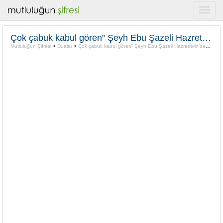
Çok çabuk kabul gören” Şeyh Ebu Şazeli Hazretlerin’den” dua
Mutluluğun Şifresi
>
Dualar
>
Çok çabuk kabul gören” Şeyh Ebu Şazeli Hazretlerin’den” dua