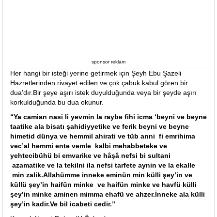
sponsor reklam
Her hangi bir isteği yerine getirmek için Şeyh Ebu Şazeli
Hazretlerinden rivayet edilen ve çok çabuk kabul gören bir
dua’dır.Bir şeye aşırı istek duyulduğunda veya bir şeyde aşırı
korkulduğunda bu dua okunur.
“Ya camian nasi li yevmin la raybe fihi icma ‘beyni ve beyne
taatike ala bisatı şahidiyyetike ve ferik beyni ve beyne
himetid dünya ve hemmil ahirati ve tüb anni fi emrihima
vec’al hemmi ente vemle kalbi mehabbeteke ve
yehtecibühü bi emvarike ve hâşâ nefsi bi sultani
azamatike ve la tekilni ila nefsi tarfete aynin ve la ekalle
min zalik.Allahümme inneke eminün min külli şey’in ve
küllü şey’in haifün minke ve haifün minke ve havfü külli
şey’in minke aminen mimma ehafü ve ahzer.İnneke ala külli
şey’in kadir.Ve bil icabeti cedir.”