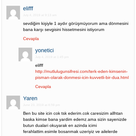
elifff
July 4, 2019 at 9:13 am
sevdiğim kişiyle 1 aydır görüşmüyorum ama dönmesini
bana karşı sevgisini hissetmesini istiyorum
Cevapla
yonetici
July 4, 2019 at 1:45 pm
elifff
http://mutlulugunsifresi.com/terk-eden-kimsenin-
pisman-olarak-donmesi-icin-kuvvetli-bir-dua.html
Cevapla
Yaren
June 23, 2019 at 6:59 pm
Ben bu site icin cok tsk ederim.cok caresizim allhtan
baska kimse bana yardim edemz.ama sizin sayenizde
butun dualari okuyarak en azinda icimi
ferahlattim.esimle bosanmak uzeriyiz ve ailelerde