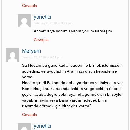
Cevapla
yonetici
February 8, 2019 at 3:29 pm
Ahmet rüya yorumu yapmıyorum kardeşim
Cevapla
Meryem
January 23, 2019 at 6:59 pm
Sa Hocam bu güne kadar sizden ne bilmek istemişsem
söylediniz ve uyguladım Allah razı olsun hepside ise
yaradı
Hocam şimdi Bi konuda daha yardımınıza ihtiyacım var
Ben birkaç karar arasında kaldım ve gerçekten önemli
şeyler acaba doğru yolu rüyamda görmek için birseyler
yapabilirmiyim veya bana yardım edecek birini
rüyamda görmek için birseyler varmı?
Cevapla
yonetici