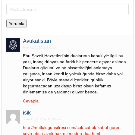
Avukatistan
May 31, 2025 at 7:01 pm
Ebu Şazeli Hazretleri’nin dualarının kabulüyle ilgili bu
yazı, inanç dünyasına farklı bir pencere açıyor aslında.
Duaların gücünü ve ne hissettirdiğini anlamaya
çalışınca, insan kendi iç yolculuğunda biraz daha yol
alıyor sanki. Böyle manevi içerikler, günlük
koşturmacadan uzaklaşıp biraz olsun kafamızı
dinlememize de yardımcı oluyor bence.
Cevapla
isik
June 11, 2022 at 10:53 am
http://mutlulugunsifresi.com/cok-cabuk-kabul-goren-
seyh-ebu-sazeli-hazretlerinden-dua.html