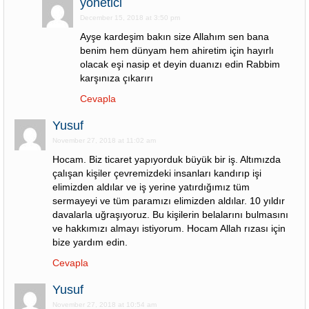
yonetici
December 15, 2018 at 3:50 pm
Ayşe kardeşim bakın size Allahım sen bana
benim hem dünyam hem ahiretim için hayırlı
olacak eşi nasip et deyin duanızı edin Rabbim
karşınıza çıkarırı
Cevapla
Yusuf
November 27, 2018 at 11:02 am
Hocam. Biz ticaret yapıyorduk büyük bir iş. Altımızda
çalışan kişiler çevremizdeki insanları kandırıp işi
elimizden aldılar ve iş yerine yatırdığımız tüm
sermayeyi ve tüm paramızı elimizden aldılar. 10 yıldır
davalarla uğraşıyoruz. Bu kişilerin belalarını bulmasını
ve hakkımızı almayı istiyorum. Hocam Allah rızası için
bize yardım edin.
Cevapla
Yusuf
November 27, 2018 at 10:54 am