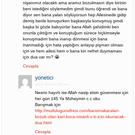
nişanımız olacaktı ama aramız bozulmasın diye birinin
beni istediğini söylemedim şimdi bunu öğrendi ve bana
diyor sen bana yalan söylüyorsun hep.Ailesinede gidip
demiş benle konuşurken başkasıyla konuşmuş şimdi
başka bi gözle bakıyorlar bana Allah şahidimki ben
onunla çıktığım ve konuştuğum sürece hiçkimseyle
konuşmadım bana inanıp dönmesi için bana
inanmadığı için hata yaptığını anlayıp pişman olması
için ve hem ailesi hem o bana kin nefret duymaması
için dua var mı? 😭
Cevapla
yonetici
July 8, 2019 at 6:56 pm
Nesrin hayırlı ise Allah nasip etsin güvenmesi için
her gün 145 Ya Müheymin c.c oku
Barışmak için
http://mutlulugunsifresi.com/barismakaralari-
bozuk-olan-kari-koca-nisanli-v-b-icin-okunacak-
dua.html
Cevapla