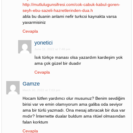
http://mutlulugunsifresi.com/cok-cabuk-kabul-goren-
seyh-ebu-sazeli-hazretlerinden-dua.h
abla bu duanin anlami nefir turkcsi kaynakta varsa
yaxarmisiniz
Cevapla
yonetici
June 11, 2022 at 7:48 pm
İsık türkçe manası olsa yazardım kardeşim yok
ama çok güzel bir duadır
Cevapla
Gamze
March 30, 2022 at 7:03 pm
Hocam lütfen yardımcı olur musunuz? Benim sevdiğim
birisi var ve emin olamıyorum ama galiba oda seviyor
ama bir türlü yazmadı. Ona mesaj attıracak bir dua var
mıdır? İnternette dualar buldum ama ritüel olmasından
falan korktum
Cevapla