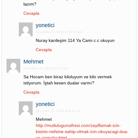
lazım?
Cevapla
yonetici
December 22, 2018 at 10:41 pm
Nuray kardeşim 114 Ya Cami c.c okuyun
Cevapla
Mehmet
December 21, 2018 at 5:14 pm
Sa Hocam ben biraz kiloluyum ve kilo vermek
istiyorum. İştah kesen dualar varmı?
Cevapla
yonetici
December 21, 2018 at 8:31 pm
Mehmet
http://mutlulugunsifresi.com/zayiflamak-icin-
kisinin-nefsine-sahip-olmak-icin-okuyacagi-dua-
ve-esmalar.html