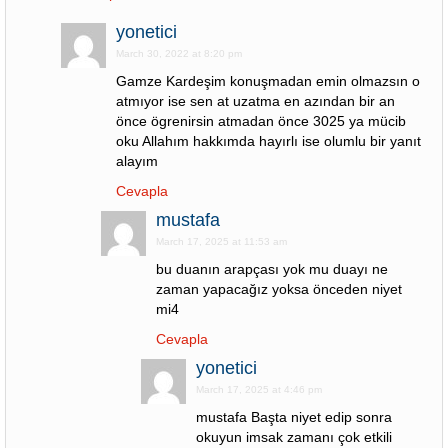
yonetici
March 30, 2022 at 8:20 pm
Gamze Kardeşim konuşmadan emin olmazsın o
atmıyor ise sen at uzatma en azından bir an
önce ögrenirsin atmadan önce 3025 ya mücib
oku Allahım hakkımda hayırlı ise olumlu bir yanıt
alayım
Cevapla
mustafa
March 17, 2025 at 11:53 am
bu duanın arapçası yok mu duayı ne
zaman yapacağız yoksa önceden niyet
mi4
Cevapla
yonetici
March 17, 2025 at 4:46 pm
mustafa Başta niyet edip sonra
okuyun imsak zamanı çok etkili