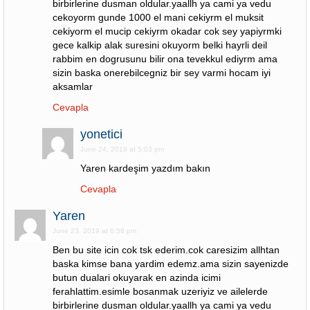
birbirlerine dusman oldular.yaallh ya cami ya vedu
cekoyorm gunde 1000 el mani cekiyrm el muksit
cekiyorm el mucip cekiyrm okadar cok sey yapiyrmki
gece kalkip alak suresini okuyorm belki hayrli deil
rabbim en dogrusunu bilir ona tevekkul ediyrm ama
sizin baska onerebilcegniz bir sey varmi hocam iyi
aksamlar
Cevapla
yonetici
June 24, 2019 at 5:03 pm
Yaren kardeşim yazdım bakın
Cevapla
Yaren
June 23, 2019 at 6:58 pm
Ben bu site icin cok tsk ederim.cok caresizim allhtan
baska kimse bana yardim edemz.ama sizin sayenizde
butun dualari okuyarak en azinda icimi
ferahlattim.esimle bosanmak uzeriyiz ve ailelerde
birbirlerine dusman oldular.yaallh ya cami ya vedu