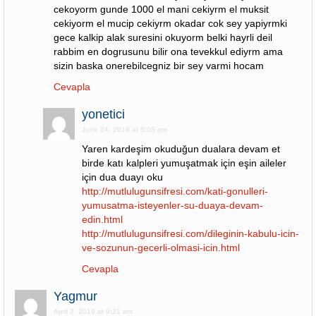
cekoyorm gunde 1000 el mani cekiyrm el muksit
cekiyorm el mucip cekiyrm okadar cok sey yapiyrmki
gece kalkip alak suresini okuyorm belki hayrli deil
rabbim en dogrusunu bilir ona tevekkul ediyrm ama
sizin baska onerebilcegniz bir sey varmi hocam
Cevapla
yonetici
June 24, 2019 at 5:03 pm
Yaren kardeşim okuduğun dualara devam et
birde katı kalpleri yumuşatmak için eşin aileler
için dua duayı oku
http://mutlulugunsifresi.com/kati-gonulleri-
yumusatma-isteyenler-su-duaya-devam-
edin.html
http://mutlulugunsifresi.com/dileginin-kabulu-icin-
ve-sozunun-gecerli-olmasi-icin.html
Cevapla
Yagmur
April 2, 2019 at 9:21 am