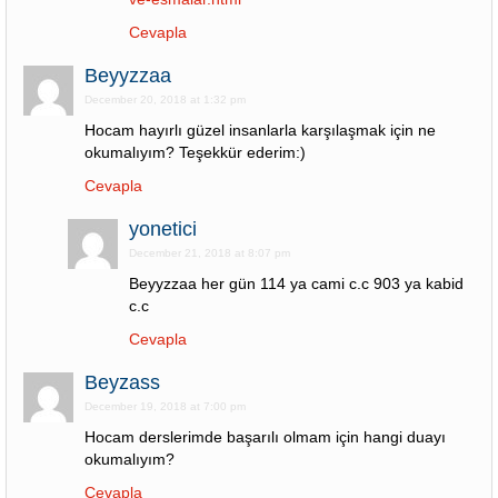
Cevapla
Beyyzzaa
December 20, 2018 at 1:32 pm
Hocam hayırlı güzel insanlarla karşılaşmak için ne
okumalıyım? Teşekkür ederim:)
Cevapla
yonetici
December 21, 2018 at 8:07 pm
Beyyzzaa her gün 114 ya cami c.c 903 ya kabid
c.c
Cevapla
Beyzass
December 19, 2018 at 7:00 pm
Hocam derslerimde başarılı olmam için hangi duayı
okumalıyım?
Cevapla