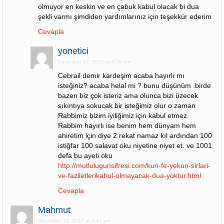
olmuyor en keskin ve en çabuk kabul olacak bi dua
şekli varmı şimdiden yardımlarınız için teşekkür ederim
Cevapla
yonetici
December 17, 2018 at 4:09 pm
Cebrail demir kardeşim acaba hayırlı mı
isteğiniz? acaba helal mi ? bunu düşünüm .birde
bazen biz çok isteriz ama olunca bizi üzecek
sıkıntıya sokucak bir isteğimiz olur o zaman
Rabbimiz bizim iyiliğimiz için kabul etmez.
Rabbim hayırlı ise benim hem dünyam hem
ahiretim için diye 2 rekat namaz kıl ardından 100
istiğfar 100 salavat oku niyetine niyet et. ve 1001
defa bu ayeti oku
http://mutlulugunsifresi.com/kun-fe-yekun-sirlari-
ve-faziletlerikabul-olmayacak-dua-yoktur.html
Cevapla
Mahmut
December 15, 2018 at 4:41 pm