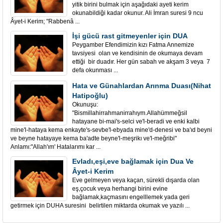
yitik birini bulmak için aşağıdaki ayeti kerim
okunabildiği kadar okunur. Ali İmran suresi 9 ncu
Âyet-i Kerim; "Rabbenâ ...
İşi gücü rast gitmeyenler için DUA
Peygamber Efendimizin kızı Fatma Annemize
tavsiyesi olan ve kendisinin de okumaya devam
ettiği bir duadır. Her gün sabah ve akşam 3 veya 7
defa okunması ...
Hata ve Günahlardan Arınma Duası(Nihat
Hatipoğlu)
Okunuşu:
"Bismillahirrahmanirrahıym.Allahümmeğsil
hatayane bi-mai's-selci ve'l-beradi ve enki kalbi
mine'l-hataya kema enkayte's-sevbe'l-ebyada mine'd-denesi ve ba'ıd beyni
ve beyne hatayaye kema ba'adte beyne'l-meşrikı ve'l-meğribi"
Anlamı:"Allah'ım' Hatalarımı kar ...
Evladı,eşi,eve bağlamak için Dua Ve
Âyet-i Kerim
Eve gelmeyen veya kaçan, sürekli dışarda olan
eş,çocuk veya herhangi birini evine
bağlamak,kaçmasını engelllemek yada geri
getirmek için DUHA suresini belirtilen miktarda okumak ve yazılı ...