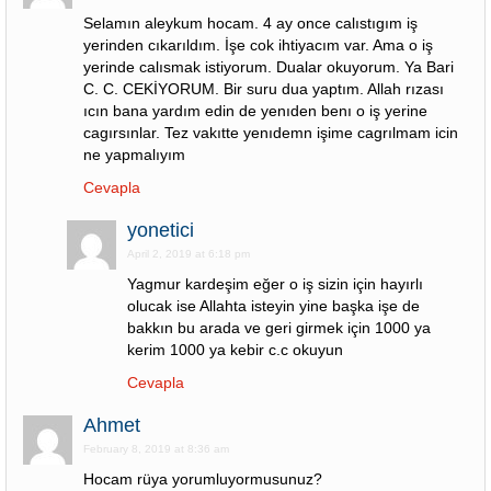
Selamın aleykum hocam. 4 ay once calıstıgım iş
yerinden cıkarıldım. İşe cok ihtiyacım var. Ama o iş
yerinde calısmak istiyorum. Dualar okuyorum. Ya Bari
C. C. CEKİYORUM. Bir suru dua yaptım. Allah rızası
ıcın bana yardım edin de yenıden benı o iş yerine
cagırsınlar. Tez vakıtte yenıdemn işime cagrılmam icin
ne yapmalıyım
Cevapla
yonetici
April 2, 2019 at 6:18 pm
Yagmur kardeşim eğer o iş sizin için hayırlı
olucak ise Allahta isteyin yine başka işe de
bakkın bu arada ve geri girmek için 1000 ya
kerim 1000 ya kebir c.c okuyun
Cevapla
Ahmet
February 8, 2019 at 8:36 am
Hocam rüya yorumluyormusunuz?