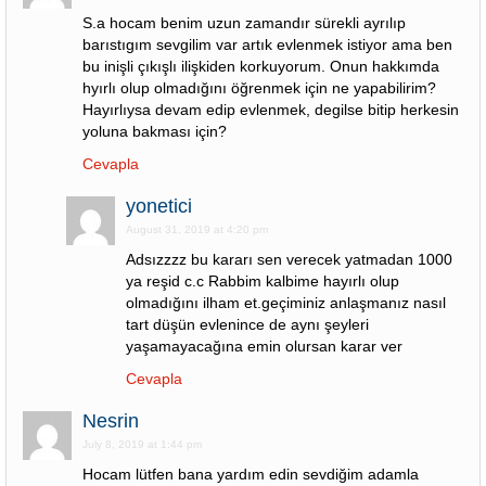
S.a hocam benim uzun zamandır sürekli ayrılıp
barıstıgım sevgilim var artık evlenmek istiyor ama ben
bu inişli çıkışlı ilişkiden korkuyorum. Onun hakkımda
hyırlı olup olmadığını öğrenmek için ne yapabilirim?
Hayırlıysa devam edip evlenmek, degilse bitip herkesin
yoluna bakması için?
Cevapla
yonetici
August 31, 2019 at 4:20 pm
Adsızzzz bu kararı sen verecek yatmadan 1000
ya reşid c.c Rabbim kalbime hayırlı olup
olmadığını ilham et.geçiminiz anlaşmanız nasıl
tart düşün evlenince de aynı şeyleri
yaşamayacağına emin olursan karar ver
Cevapla
Nesrin
July 8, 2019 at 1:44 pm
Hocam lütfen bana yardım edin sevdiğim adamla