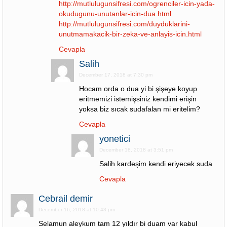
http://mutlulugunsifresi.com/ogrenciler-icin-yada-
okudugunu-unutanlar-icin-dua.html
http://mutlulugunsifresi.com/duyduklarini-
unutmamakacik-bir-zeka-ve-anlayis-icin.html
Cevapla
Salih
December 17, 2018 at 7:30 pm
Hocam orda o dua yi bi şişeye koyup
eritmemizi istemişsiniz kendimi erişin
yoksa biz sıcak sudafalan mi eritelim?
Cevapla
yonetici
December 18, 2018 at 3:51 pm
Salih kardeşim kendi eriyecek suda
Cevapla
Cebrail demir
December 16, 2018 at 10:43 pm
Selamun aleykum tam 12 yıldır bi duam var kabul