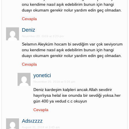
onu kendime nasıl aşık edebilirim bunun için hangi
duayı okumam gerekir nolur yardım edin geç olmadan.
Cevapla
Deniz
November 20, 2019 at 3:23 pm
Selamın Aleyküm hocam bi sevdiğim var çok seviyorum
onu kendime nasıl aşık edebilirim bunun için hangi
duayı okumam gerekir nolur yardım edin geç olmadan.
Cevapla
yonetici
November 20, 2019 at 5:26 pm
Deniz kardeşim kalpleri ancak Allah sevdirir
hayırlıysa helal ise onunda bir sevdiği yoksa.her
gün 400 ya vedud c.c okuyun
Cevapla
Adsızzzz
August 31, 2019 at 3:45 am