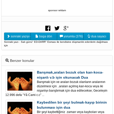
sponsor reklam
sonraki yazıyı oku
başa dön
yorumla (376)
dua sayacı
Sonraki yazı : Salı günü" ED-DARR" Esması ile kendisine düşmanlık edenlerin dağılması
için
Benzer konular
Barışmak,araları bozuk olan karı-koca-
nişanlı v.b için okunacak Dua
Barışmak için ve araları bozuk olanların aralarının
düzelmesi için ..araları açılmış karı-koca veya iki
nişanlıyı barıştırmak için dua edilecekse; Geceleyin
12.996 defa “Yâ Cami c.c” ...
Kaybedilen bir şeyi bulmak-kayıp birinin
bulunması için dua
Bir şeyi kaybettiğiniz zaman veya kaybolan veya