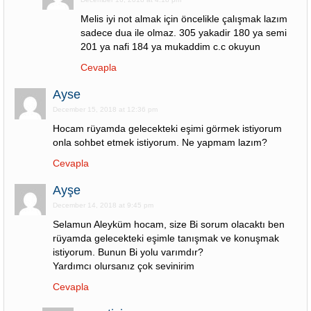
Melis iyi not almak için öncelikle çalışmak lazım
sadece dua ile olmaz. 305 yakadir 180 ya semi
201 ya nafi 184 ya mukaddim c.c okuyun
Cevapla
Ayse
December 15, 2018 at 12:36 pm
Hocam rüyamda gelecekteki eşimi görmek istiyorum
onla sohbet etmek istiyorum. Ne yapmam lazım?
Cevapla
Ayşe
December 14, 2018 at 9:45 pm
Selamun Aleyküm hocam, size Bi sorum olacaktı ben
rüyamda gelecekteki eşimle tanışmak ve konuşmak
istiyorum. Bunun Bi yolu varımdır?
Yardımcı olursanız çok sevinirim
Cevapla