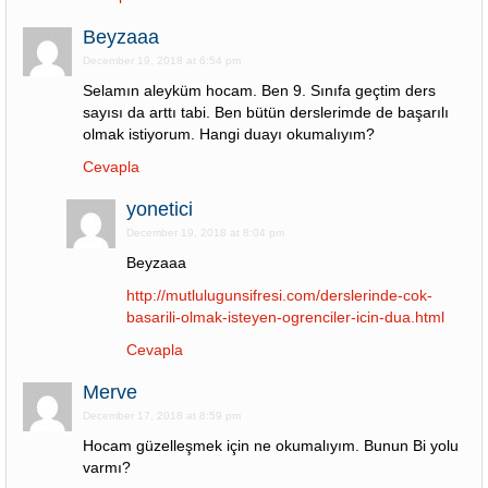
Beyzaaa
December 19, 2018 at 6:54 pm
Selamın aleyküm hocam. Ben 9. Sınıfa geçtim ders
sayısı da arttı tabi. Ben bütün derslerimde de başarılı
olmak istiyorum. Hangi duayı okumalıyım?
Cevapla
yonetici
December 19, 2018 at 8:04 pm
Beyzaaa
http://mutlulugunsifresi.com/derslerinde-cok-
basarili-olmak-isteyen-ogrenciler-icin-dua.html
Cevapla
Merve
December 17, 2018 at 8:59 pm
Hocam güzelleşmek için ne okumalıyım. Bunun Bi yolu
varmı?