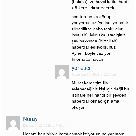
(halaka), ve huvel latîful habîr
x 9 kere tekrar ederek
sag tarafınıza dönüp
yatıyorsunuz (ya latif ya habir
zikredilirse daha tesirli olur
inşallah). Mutlaka istediginiz
şey hakkında (biiznillah)
haberdar ediliyorsunuz
Aynen böyle yazıyor
İnternette hocam
yonetici
December 26, 2018 at 2:05 pm
Murat kardeşim illa
evleneceğiniz kişi için değil bu
istihare her hangi bir şeyden
haberdar olmak için ama
okuyun
Nuray
December 22, 2018 at 7:02 pm
Hocam ben biriyle karşılaşmak istiyorum ne yapmam