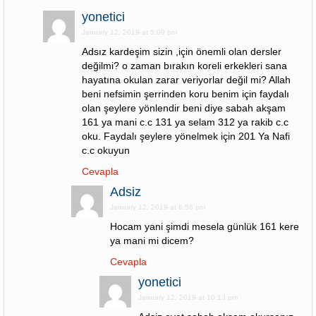
yonetici
January 12, 2019 at 5:09 pm
Adsız kardeşim sizin ,için önemli olan dersler
değilmi? o zaman bırakın koreli erkekleri sana
hayatına okulan zarar veriyorlar değil mi? Allah
beni nefsimin şerrinden koru benim için faydalı
olan şeylere yönlendir beni diye sabah akşam
161 ya mani c.c 131 ya selam 312 ya rakib c.c
oku. Faydalı şeylere yönelmek için 201 Ya Nafi
c.c okuyun
Cevapla
Adsiz
January 12, 2019 at 6:56 pm
Hocam yani şimdi mesela günlük 161 kere
ya mani mi dicem?
Cevapla
yonetici
January 12, 2019 at 10:13 pm