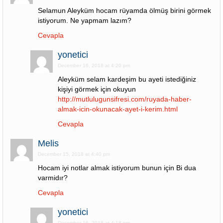
Selamun Aleyküm hocam rüyamda ölmüş birini görmek
istiyorum. Ne yapmam lazım?
Cevapla
yonetici
December 16, 2018 at 4:20 pm
Aleyküm selam kardeşim bu ayeti istediğiniz
kişiyi görmek için okuyun
http://mutlulugunsifresi.com/ruyada-haber-
almak-icin-okunacak-ayet-i-kerim.html
Cevapla
Melis
December 15, 2018 at 4:40 pm
Hocam iyi notlar almak istiyorum bunun için Bi dua
varmidır?
Cevapla
yonetici
December 16, 2018 at 4:18 pm