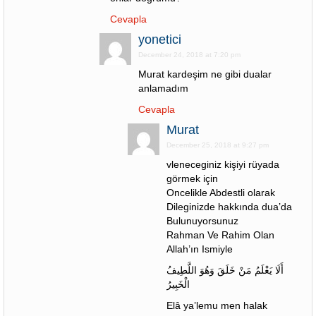
Cevapla
yonetici
December 24, 2018 at 7:20 pm
Murat kardeşim ne gibi dualar
anlamadım
Cevapla
Murat
December 25, 2018 at 9:27 pm
vleneceginiz kişiyi rüyada
görmek için
Oncelikle Abdestli olarak
Dileginizde hakkında dua’da
Bulunuyorsunuz
Rahman Ve Rahim Olan
Allah’ın Ismiyle
أَلَا يَعْلَمُ مَنْ خَلَقَ وَهُوَ اللَّطِيفُ
الْخَبِيرُ
Elâ ya’lemu men halak