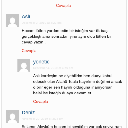
Cevapla
Aslı
December 3, 2019 at 4:22 pm
Hocam lütfen yardım edin bir isteğim var ilk baş
gerçekleşti ama sonradan yine aynı oldu lütfen bir
cevap yazın..
Cevapla
yonetici
December 4, 2019 at 4:55 pm
Aslı kardeşim ne diyebilirim ben duayı kabul
edecek olan Allahü Teala hayırlımı değil mi ancak
o bilir eğer sen hayırlı olduğuna inanıyorsan
helal ise isteğin duaya devam et
Cevapla
Deniz
November 20, 2019 at 3:24 pm
Selamın Aleyküm hocam bi sevdiğim var çok seviyorum