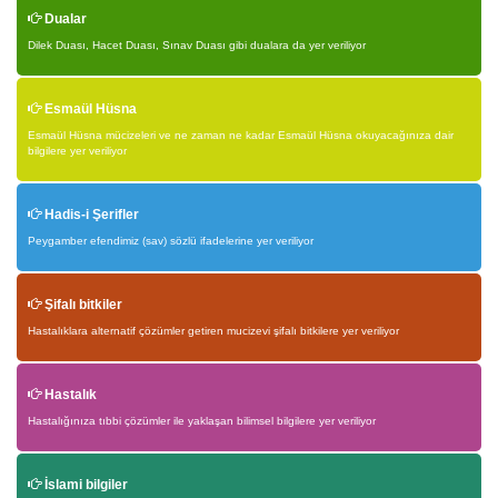
Dualar
Dilek Duası, Hacet Duası, Sınav Duası gibi dualara da yer veriliyor
Esmaül Hüsna
Esmaül Hüsna mücizeleri ve ne zaman ne kadar Esmaül Hüsna okuyacağınıza dair
bilgilere yer veriliyor
Hadis-i Şerifler
Peygamber efendimiz (sav) sözlü ifadelerine yer veriliyor
Şifalı bitkiler
Hastalıklara alternatif çözümler getiren mucizevi şifalı bitkilere yer veriliyor
Hastalık
Hastalığınıza tıbbi çözümler ile yaklaşan bilimsel bilgilere yer veriliyor
İslami bilgiler