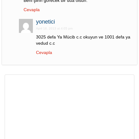
Beni şiirin görecek bir dua olsun.
Cevapla
yonetici
April 18, 2013 at 4:05 pm
3025 defa Ya Mücib c.c okuyun ve 1001 defa ya
vedud c.c
Cevapla