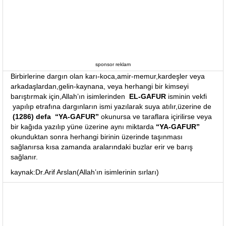
sponsor reklam
Birbirlerine dargın olan karı-koca,amir-memur,kardeşler veya
arkadaşlardan,gelin-kaynana, veya herhangi bir kimseyi
barıştırmak için,Allah’ın isimlerinden
EL-GAFUR
isminin vekfi
yapılıp etrafına dargınların ismi yazılarak suya atılır,üzerine de
(1286) defa “YA-GAFUR”
okunursa ve taraflara içirilirse veya
bir kağıda yazılıp yüne üzerine aynı miktarda
“YA-GAFUR”
okunduktan sonra herhangi birinin üzerinde taşınması
sağlanırsa kısa zamanda aralarındaki buzlar erir ve barış
sağlanır.
kaynak:Dr.Arif Arslan(Allah’ın isimlerinin sırları)