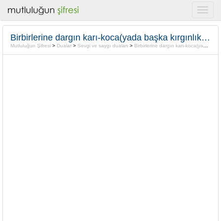
Birbirlerine dargın karı-koca(yada başka kırgınlıkları için) dua
Mutluluğun Şifresi
>
Dualar
>
Sevgi ve saygı duaları
>
Birbirlerine dargın karı-koca(yada başka kırgınlıkları için) dua