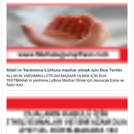
Allah’ın Yardımına-Lütfuna mazhar olmak için Dua Tertibi
ALLAH’IN YARDIMINA LÜTFUNA MAZHAR OLMAK İÇİN DUA
TERTİBİAllah’ın yardmına,Lutfuna Mazhar Olmak için okunacak Esma ve
Âyet-i Keri...