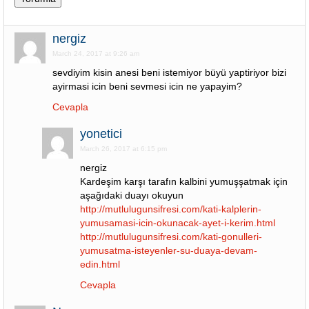
nergiz
March 24, 2017 at 9:26 am
sevdiyim kisin anesi beni istemiyor büyü yaptiriyor bizi
ayirmasi icin beni sevmesi icin ne yapayim?
Cevapla
yonetici
March 26, 2017 at 6:15 pm
nergiz
Kardeşim karşı tarafın kalbini yumuşşatmak için
aşağıdaki duayı okuyun
http://mutlulugunsifresi.com/kati-kalplerin-
yumusamasi-icin-okunacak-ayet-i-kerim.html
http://mutlulugunsifresi.com/kati-gonulleri-
yumusatma-isteyenler-su-duaya-devam-
edin.html
Cevapla