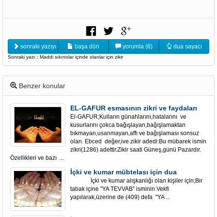
sonraki yazıyı oku
başa dön
yorumla (6)
dua sayacı
Sonraki yazı : Maddi sıkıntılar içinde olanlar için zikir
Benzer konular
EL-GAFUR esmasının zikri ve faydaları
El-GAFUR;Kulların günahlarını,hatalarını ve
kusurlarını çokca bağışlayan,bağışlamaktan
bıkmayan,usanmayan,affı ve bağışlaması sonsuz
olan. Ebced değer,ive zikir adedi:Bu mübarek ismin
zikri(1286) adettir.Zikir saati Güneş,günü Pazardır.
Özellikleri ve bazı ...
İçki ve kumar mübtelası için dua
İçki ve kumar alışkanlığı olan kişiler için;Bir
tabak içine "YA TEVVAB" isminin Vekfi
yapılarak,üzerine de (409) defa "YA ...