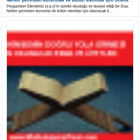
Nefsin şerrinden korunmak ve bütün sıkıntılar için Önemli bir Dua
Peygamber Efendimiz (s.a.v)’in sürekli okuduğu ve tavsiye ettiği bir Dua;
Nefsin şerrinden korunma.Ve bütün sıkıntılar için okunacak ö...