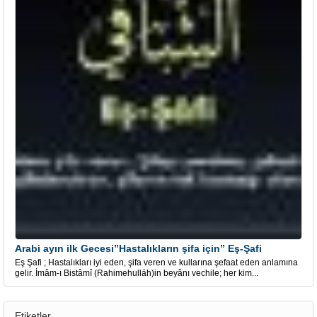
Arabi ayın ilk Gecesi”Hastalıkların şifa için” Eş-Şafi
Eş Şafi ; Hastalıkları iyi eden, şifa veren ve kullarına şefaat eden anlamına
gelir. İmâm-ı Bistâmî (Rahimehulláh)in beyânı vechile; her kim...
Etiketler