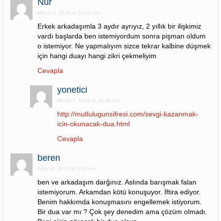
Nur
March 6, 2016 at 11:01 am
Erkek arkadaşımla 3 aydır ayrıyız, 2 yıllık bir ilişkimiz
vardı başlarda ben istemiyordum sonra pişman oldum
o istemiyor. Ne yapmalıyım sizce tekrar kalbine düşmek
için hangi duayı hangi zikri çekmeliyim
Cevapla
yonetici
March 7, 2016 at 12:58 pm
http://mutlulugunsifresi.com/sevgi-kazanmak-
icin-okunacak-dua.html
Cevapla
beren
April 18, 2013 at 9:23 am
ben ve arkadaşım darğınız. Aslında barışmak falan
istemiyorum. Arkamdan kötü konuşuyor. İftira ediyor.
Benim hakkımda konuşmasını engellemek istiyorum.
Bir dua var mı ? Çok şey denedim ama çözüm olmadı.