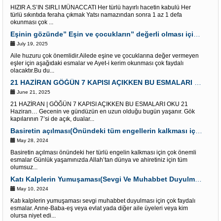
HIZIR A.S’IN SIRLI MÜNACCATI Her türlü hayırlı hacetin kabulü Her
türlü sıkıntıda feraha çıkmak Yatsı namazından sonra 1 az 1 defa
okunması çok ...
Eşinin gözünde” Eşin ve çocukların” değerli olması için Esmalar ve Âyet-i Kerim
July 19, 2025
Aile huzuru çok önemlidir.Ailede eşine ve çocuklarına değer vermeyen
eşler için aşağıdaki esmalar ve Ayet-i kerim okunması çok faydalı
olacaktır.Bu du...
21 HAZİRAN GÖĞÜN 7 KAPISI AÇIKKEN BU ESMALARI OKU “Dualar Red olunmaz”
June 21, 2025
21 HAZİRAN | GÖĞÜN 7 KAPISI AÇIKKEN BU ESMALARI OKU 21
Haziran… Gecenin ve gündüzün en uzun olduğu bugün yaşanır. Gök
kapılarının 7’si de açık, dualar...
Basiretin açılması(Önündeki tüm engellerin kalkması için) Çok etkili Esmalar
May 28, 2024
Basiretin açılması önündeki her türlü engelin kalkması için çok önemli
esmalar Günlük yaşamınızda Allah’tan dünya ve ahiretiniz için tüm
olumsuz...
Katı Kalplerin Yumuşaması(Sevgi Ve Muhabbet Duyulması) İçin Esmalar
May 10, 2024
Katı kalplerin yumuşaması sevgi muhabbet duyulması için çok faydalı
esmalar. Anne-Baba-eş veya evlat yada diğer aile üyeleri veya kim
olursa niyet edi...