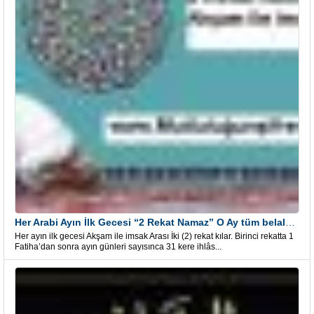
Her Arabi Ayın İlk Gecesi “2 Rekat Namaz” O Ay tüm belalardan kurtuluş
Her ayın ilk gecesi Akşam ile imsak Arası İki (2) rekat kılar. Birinci rekatta 1
Fatiha’dan sonra ayın günleri sayısınca 31 kere ihlâs...