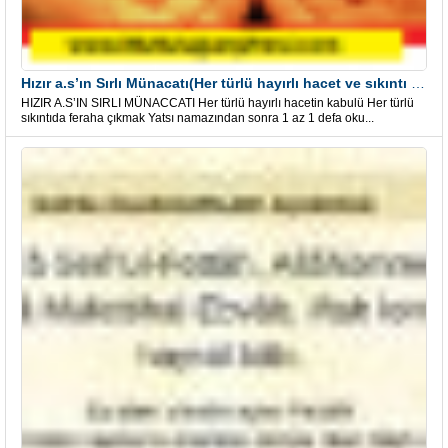
Hızır a.s’ın Sırlı Münacatı(Her türlü hayırlı hacet ve sıkıntı için)
HIZIR A.S’IN SIRLI MÜNACCATI Her türlü hayırlı hacetin kabulü Her türlü
sıkıntıda feraha çıkmak Yatsı namazından sonra 1 az 1 defa oku...