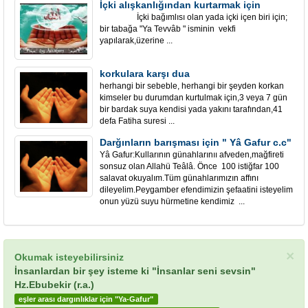
İçki alışkanlığından kurtarmak için
İçki bağımlısı olan yada içki içen biri için;
bir tabağa "Ya Tevvâb " isminin vekfi
yapılarak,üzerine ...
korkulara karşı dua
herhangi bir sebeble, herhangi bir şeyden korkan
kimseler bu durumdan kurtulmak için,3 veya 7 gün
bir bardak suya kendisi yada yakını tarafından,41
defa Fatiha suresi ...
Darğınların barışması için " Yâ Gafur c.c"
Yâ Gafur:Kullarının günahlarınıı afveden,mağfireti
sonsuz olan Allahü Teâlâ. Önce 100 istiğfar 100
salavat okuyalım.Tüm günahlarımızın affını
dileyelim.Peygamber efendimizin şefaatini isteyelim
onun yüzü suyu hürmetine kendimiz ...
×
Okumak isteyebilirsiniz
İnsanlardan bir şey isteme ki "İnsanlar seni sevsin"
Hz.Ebubekir (r.a.)
eşler arası dargınlıklar için "Ya-Gafur"