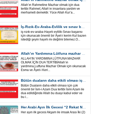
Allah’ın Rahmetine Mazhar olmak için dua
tertibi Rahmet; Allah’ın insanlara yardım ve
merhameti demektir. Yüce Allah Kur’a...
İş-Rızık-Ev-Araba-Evlilik ve sınav başarısı için okunacak Önemli bir Âyet
iş-rızık-ev-araba-Hayırlı evlilik-Sınav başarısı
için okunacak önemli bir Âyet-i kerim Kul bazen
istediği şeyin hayırlı mı değilmi bilemez.O...
Allah’ın Yardımına-Lütfuna mazhar olmak için Dua Tertibi
ALLAH’IN YARDIMINA LÜTFUNA MAZHAR
OLMAK İÇİN DUA TERTİBİAllah’ın
yardmına,Lutfuna Mazhar Olmak için okunacak
Esma ve Âyet-i Keri...
Bütün duaların daha etkili olması için önemli bir İsm-i Azam Dua Tertibi
Bütün Duaların daha etkili olması için çok
önemli bir İsm-i Azam Dua tertibi İsmi Azam ile
dua edildiğinde Allah bu duayı kabul eder ve
bu i...
Her Arabi Ayın İlk Gecesi “2 Rekat Namaz” O Ay tüm belalardan kurtuluş
Her ayın ilk gecesi Akşam ile imsak Arası İki (2)