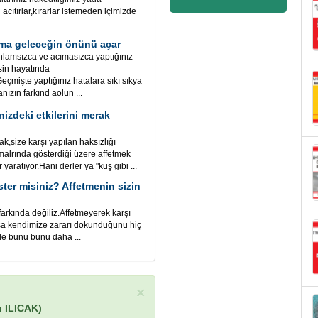
acıtırlar,kırarlar istemeden içimizde
ama geleceğin önünü açar
lamsızca ve acımasızca yaptığınız
sin hayatında
.Geçmişte yaptığınız hatalara sıkı sıkya
nızın farkınd aolun ...
izdeki etkilerini merak
k,size karşı yapılan haksızlığı
rmalrında gösterdiği üzere affetmek
yaratıyor.Hani derler ya "kuş gibi ...
ster misiniz? Affetmenin sizin
arkında değiliz.Affetmeyerek karşı
ysa kendimize zararı dokunduğunu hiç
le bunu bunu daha ...
×
ı ILICAK)