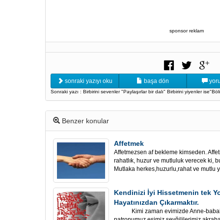
sponsor reklam
sonraki yazıyı oku
başa dön
yoru
Sonraki yazı : Birbirini sevenler "Paylaşırlar bir dalı" Birbirini yiyenler ise"B
Benzer konular
Affetmek
Affetmezsen af bekleme kimseden. Affet
rahatlık, huzur ve mutluluk verecek ki, b
Mutlaka herkes,huzurlu,rahat ve mutlu y
Kendinizi İyi Hissetmenin tek Y
Hayatınızdan Çıkarmaktır.
Kimi zaman evimizde Anne-babalarım
patronumuz,eşimiz,sevğililerimiz,akraba