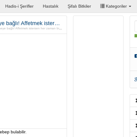
Hadis-i Şerifler
Hastalık
Şifalı Bitkiler
Kategoriler
Bir İnsanın size kızması veya affetmesi neye bağlı! Affetmek istersen her zaman bir neden bulabilirsiniz!
 Affetmek istersen her zaman bir neden bulabilirsiniz!
ebep bulabilir.