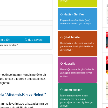
veriliyor
Hadis-i Şerifler
Peygamber efendimiz (sav)
sözlü ifadelerine yer veriliyor
Şifalı bitkiler
mla (0)
dua sayacı
Hastalıklara alternatif çözümler
ölüşemez bir dağı"
getiren mucizevi şifalı bitkilere
yer veriliyor
Hastalık
Hastalığınıza tıbbi çözümler ile
yaklaşan bilimsel bilgilere yer
met önce insanın kendisine öyle bir
veriliyor
unu ancak affederek anlayabilirisiz.
aşamak ...
İslami bilgiler
olu "Affetmek,Kin ve Nefreti"
İslam dininde neyin nasıl
olduğunu ve neyi nasıl
yapacağınıza dair bilgilere yer
ız,işyerimizde arkadaşlarımız ve
veriliyor
larımız hakedttiğimiz yada