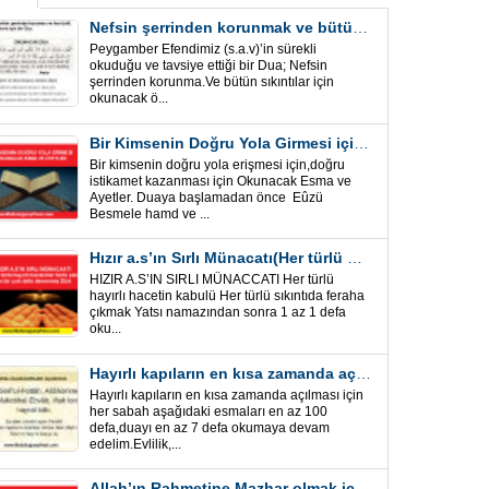
Nefsin şerrinden korunmak ve bütün sıkıntılar için Önemli bir Dua
Peygamber Efendimiz (s.a.v)’in sürekli
okuduğu ve tavsiye ettiği bir Dua; Nefsin
şerrinden korunma.Ve bütün sıkıntılar için
okunacak ö...
Bir Kimsenin Doğru Yola Girmesi için ” Esma ve Âyetler”
Bir kimsenin doğru yola erişmesi için,doğru
istikamet kazanması için Okunacak Esma ve
Ayetler. Duaya başlamadan önce Eûzü
Besmele hamd ve ...
Hızır a.s’ın Sırlı Münacatı(Her türlü hayırlı hacet ve sıkıntı için)
HIZIR A.S’IN SIRLI MÜNACCATI Her türlü
hayırlı hacetin kabulü Her türlü sıkıntıda feraha
çıkmak Yatsı namazından sonra 1 az 1 defa
oku...
Hayırlı kapıların en kısa zamanda açılması için Esmalar ve Dua
Hayırlı kapıların en kısa zamanda açılması için
her sabah aşağıdaki esmaları en az 100
defa,duayı en az 7 defa okumaya devam
edelim.Evlilik,...
Allah’ın Rahmetine Mazhar olmak için ” Esmalar-Ayet ve Dualar”