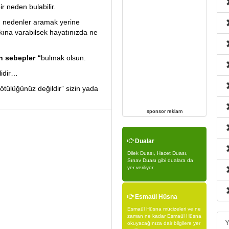
r neden bulabilir.
 nedenler aramak yerine
kına varabilsek hayatınızda ne
n sebepler “
bulmak olsun.
lidir…
 kötülüğünüz değildir” sizin yada
sponsor reklam
Dualar
Dilek Duası, Hacet Duası,
Sınav Duası gibi dualara da
yer veriliyor
Esmaül Hüsna
Esmaül Hüsna mücizeleri ve ne
zaman ne kadar Esmaül Hüsna
Y
okuyacağınıza dair bilgilere yer