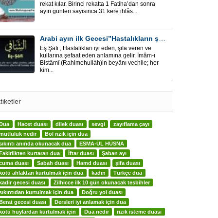
rekat kılar. Birinci rekatta 1 Fatiha’dan sonra
ayın günleri sayısınca 31 kere ihlâs...
Arabi ayın ilk Gecesi”Hastalıkların şifa için” Eş-Şafi
Eş Şafi ; Hastalıkları iyi eden, şifa veren ve
kullarına şefaat eden anlamına gelir. İmâm-ı
Bistâmî (Rahimehulláh)in beyânı vechile; her
kim...
tiketler
Dua
Hacet duası
dilek duası
sevgi
zayıflama çayı
mutluluk nedir
Bol rızık için dua
sıkıntı anında okunacak dua
ESMA-ÜL HÜSNA
Fakirlikten kurtaran dua
İftar duası
Şaban ayı
cuma duası
Sabah duası
Hamd duası
şifa duası
kötü ahlaktan kurtulmak için dua
kadın
Türkçe dua
kadir gecesi duası
Zilhicce ilk 10 gün okunacak tesbihler
sıkıntıdan kurtulmak için dua
Doğru yol duası
Berat gecesi duası
Dersleri iyi anlamak için dua
kötü huylardan kurtulmak için
Dua nedir
rızık isteme duası