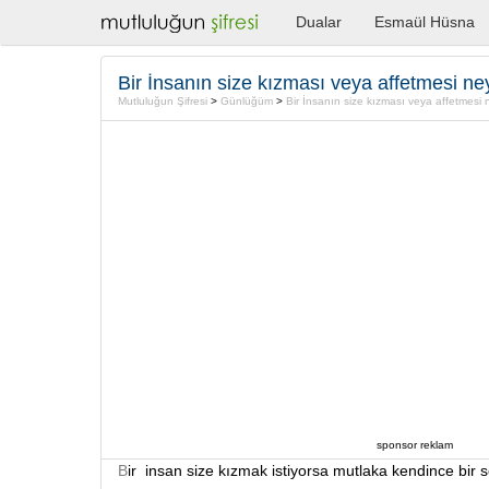
Dualar
Esmaül Hüsna
Mutluluğun Şifresi
>
Günlüğüm
>
Bir İnsanın size kızması veya affetmesi neye bağlı!
sponsor reklam
B
ir insan size kızmak istiyorsa mutlaka kendince bir s