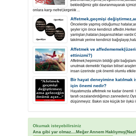
beklediğimiz gibi davranmayarak içimizi 
onlara karşı nefret,kırgınlık ...
Affetmek,geçmişi değiştirmez,
Öncelerde yapmış olduğumuz hatalar,an
şeyler için önce kendinizi affedin.Herke
yanlışları,hataları,başarısızlıkları vardır
takılmak yerine kendinizi bağışlayıp,hata
Affetmek ve affedememek(üzerin
ettinizmi?)
Affetmek;hepimizin bildiği gibi bağışlama
unutmak demektir.Yapılan bilisel araştı
insan üzerinde çok önemli olumlu etkiler 
Bir hayat deneyimine katılmak i
için önemi nedir?
Hayatımızda affetmek ne kadar önemli f
tarafı cezalandırdığımızı zannederiz.O
düşünmeyiz. Bakın size küçük bir öykü i
Okumak isteyebilirsiniz
Ana gibi yar olmaz....Meğer Annem Haklıymış(Nazl