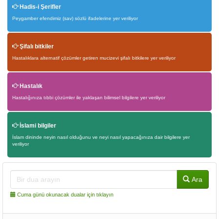
Hadis-i Şerifler
Peygamber efendimiz (sav) sözlü ifadelerine yer veriliyor
Şifalı bitkiler
Hastalıklara alternatif çözümler getiren mucizevi şifalı bitkilere yer veriliyor
Hastalık
Hastalığınıza tıbbi çözümler ile yaklaşan bilimsel bilgilere yer veriliyor
İslami bilgiler
İslam dininde neyin nasıl olduğunu ve neyi nasıl yapacağınıza dair bilgilere yer
veriliyor
Ara
Cuma günü okunacak dualar için tıklayın