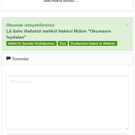
olan Allaha sonsuz ...
×
Okumak isteyebilirsiniz
Lâ ilahe illallahül melikül Hakkul Mübin "Okumanın
faydaları"
Allahı'm Sanadır Kulluğumuz
Dua
Dualarımızı kabul et Allahım
Yorumlar