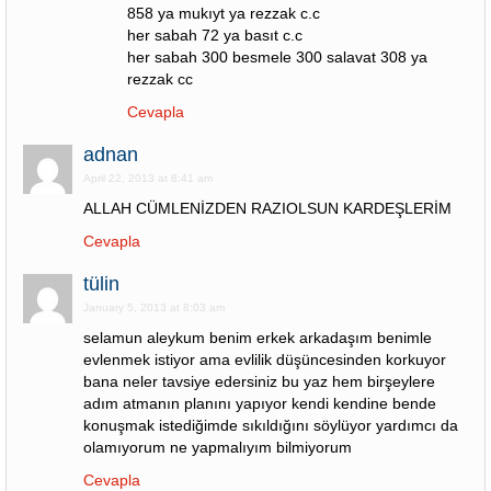
858 ya mukıyt ya rezzak c.c
her sabah 72 ya basıt c.c
her sabah 300 besmele 300 salavat 308 ya
rezzak cc
Cevapla
adnan
April 22, 2013 at 8:41 am
ALLAH CÜMLENİZDEN RAZIOLSUN KARDEŞLERİM
Cevapla
tülin
January 5, 2013 at 8:03 am
selamun aleykum benim erkek arkadaşım benimle
evlenmek istiyor ama evlilik düşüncesinden korkuyor
bana neler tavsiye edersiniz bu yaz hem birşeylere
adım atmanın planını yapıyor kendi kendine bende
konuşmak istediğimde sıkıldığını söylüyor yardımcı da
olamıyorum ne yapmalıyım bilmiyorum
Cevapla