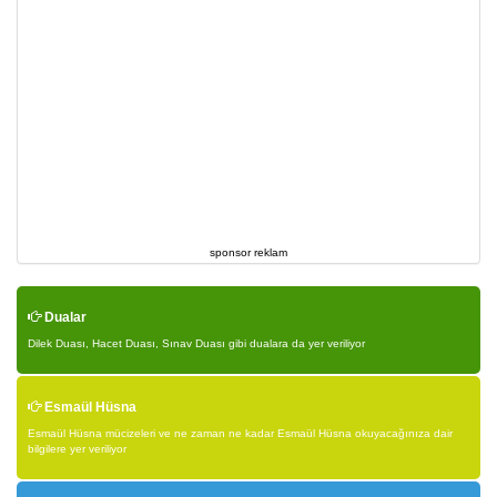
sponsor reklam
Dualar
Dilek Duası, Hacet Duası, Sınav Duası gibi dualara da yer veriliyor
Esmaül Hüsna
Esmaül Hüsna mücizeleri ve ne zaman ne kadar Esmaül Hüsna okuyacağınıza dair
bilgilere yer veriliyor