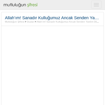
Allah’ım! Sanadır Kulluğumuz Ancak Senden Yardım Dileriz
Mutluluğun Şifresi
>
Dualar
>
Allah’ım! Sanadır Kulluğumuz Ancak Senden Yardım Dileriz