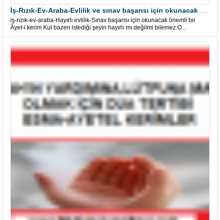
İş-Rızık-Ev-Araba-Evlilik ve sınav başarısı için okunacak Önemli bir Âyet
iş-rızık-ev-araba-Hayırlı evlilik-Sınav başarısı için okunacak önemli bir
Âyet-i kerim Kul bazen istediği şeyin hayırlı mı değilmi bilemez.O...