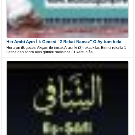
Her Arabi Ayın İlk Gecesi “2 Rekat Namaz” O Ay tüm belalardan kurtuluş
Her ayın ilk gecesi Akşam ile imsak Arası İki (2) rekat kılar. Birinci rekatta 1
Fatiha’dan sonra ayın günleri sayısınca 31 kere ihlâs...