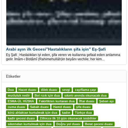
Arabi ayın ilk Gecesi”Hastalıkların şifa için” Eş-Şafi
Eş Şafi ; Hastalıkları iyi eden, şifa veren ve kullarına şefaat eden anlamına
gelir. İmâm-ı Bistâmî (Rahimehulláh)in beyânı vechile; her kim...
Etiketler
Dua
Hacet duası
dilek duası
sevgi
zayıflama çayı
mutluluk nedir
Bol rızık için dua
sıkıntı anında okunacak dua
ESMA-ÜL HÜSNA
Fakirlikten kurtaran dua
İftar duası
Şaban ayı
cuma duası
Sabah duası
Hamd duası
şifa duası
kötü ahlaktan kurtulmak için dua
kadın
Türkçe dua
kadir gecesi duası
Zilhicce ilk 10 gün okunacak tesbihler
sıkıntıdan kurtulmak için dua
Doğru yol duası
Berat gecesi duası