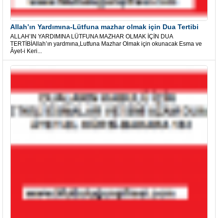
Allah’ın Yardımına-Lütfuna mazhar olmak için Dua Tertibi
ALLAH’IN YARDIMINA LÜTFUNA MAZHAR OLMAK İÇİN DUA
TERTİBİAllah’ın yardmına,Lutfuna Mazhar Olmak için okunacak Esma ve
Âyet-i Keri...