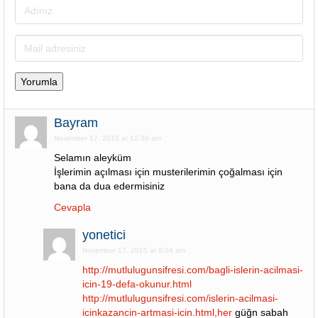
Bayram
November 17, 2015 at 12:30 am
Selamın aleyküm
İşlerimin açılması için musterilerimin çoğalması için
bana da dua edermisiniz
Cevapla
yonetici
November 17, 2015 at 9:04 am
http://mutlulugunsifresi.com/bagli-islerin-acilmasi-
icin-19-defa-okunur.html
http://mutlulugunsifresi.com/islerin-acilmasi-
icinkazancin-artmasi-icin.html,her
güğn sabah