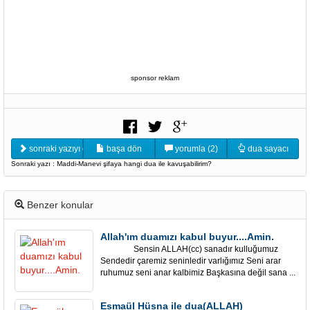
sponsor reklam
sonraki yazıyı oku
başa dön
yorumla (2)
dua sayacı
Sonraki yazı : Maddi-Manevi şifaya hangi dua ile kavuşabilirim?
Benzer konular
Allah'ım duamızı kabul buyur....Amin.
Sensin ALLAH(cc) sanadır kulluğumuz
Sendedir çaremiz seninledir varlığımız Seni arar
ruhumuz seni anar kalbimiz Başkasına değil sana ...
Esmaül Hüsna ile dua(ALLAH)