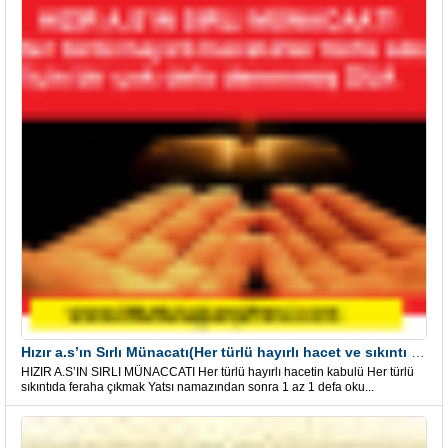
Hızır a.s’ın Sırlı Münacatı(Her türlü hayırlı hacet ve sıkıntı için)
HIZIR A.S’IN SIRLI MÜNACCATI Her türlü hayırlı hacetin kabulü Her türlü
sıkıntıda feraha çıkmak Yatsı namazından sonra 1 az 1 defa oku...