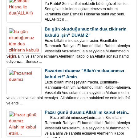
Ya Rabbi! Seni tarif etmektedir bütün güzel isimler.
Sen güzel isimlerini aşikar etmezsen ruhum
karanlıkta kalır Esma'ül Hüsna'na şahit yaz beni.
ALLAH(cc)! ...
Bu gün okuduğumuz tüm dua zikirlerin
kabulü için" DUAMIZ"
Euzu billahi minesseytanirracim. Bismillahir-
Rahmanir-Rahiym..El-hamdü lillahi Rabbil-alemiyn.
Vesselatü Ves-selamü ala seyyidina Muhammedin
ve ala alihi ve sahbihi ecmaiyn Alemlerin Rabbi olan Allaha sonsuz hamd
ediyoruz… Sonsuz ...
Pazartesi duamız "Allah'ım dualarımızı
kabul et!" Amin
Euzu billahi mineşşeytanirracim. Bismillahir-
Rahmanir-Rahiym..El-hamdü lillahi Rabbil-alemiyn.
Vesselatü Ves-selamü ala seyyidina Muhammedin
ve ala alihi ve sahbihi ecmaiyn.. Allahümme ente halaktenî ve ente tehdînî
ve ente ...
Pazar günü duamız Allah'ım kabul etsin...
Euzu billahi minesseytanirracim. Bismillahir-
Rahmanir-Rahiym..El-hamdü lillahi Rabbil-alemiyn.
Vesselatü Ves-selamü ala seyyidina Muhammedin
ve ala alihi ve sahbihi ecmaiyn Alemlerin Rabbi