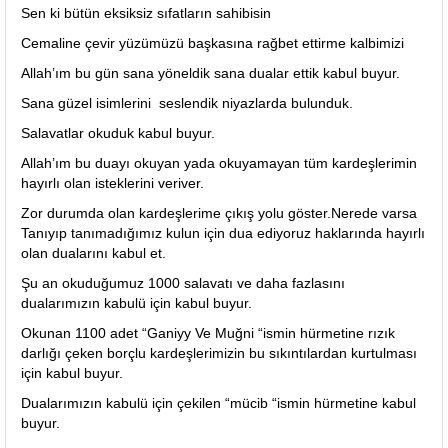
Sen ki bütün eksiksiz sıfatların sahibisin
Cemaline çevir yüzümüzü başkasına rağbet ettirme kalbimizi
Allah’ım bu gün sana yöneldik sana dualar ettik kabul buyur.
Sana güzel isimlerini seslendik niyazlarda bulunduk.
Salavatlar okuduk kabul buyur.
Allah’ım bu duayı okuyan yada okuyamayan tüm kardeşlerimin
hayırlı olan isteklerini veriver.
Zor durumda olan kardeşlerime çıkış yolu göster.Nerede varsa
Tanıyıp tanımadığımız kulun için dua ediyoruz haklarında hayırlı
olan dualarını kabul et.
Şu an okuduğumuz 1000 salavatı ve daha fazlasını
dualarımızın kabulü için kabul buyur.
Okunan 1100 adet “Ganiyy Ve Muğni “ismin hürmetine rızık
darlığı çeken borçlu kardeşlerimizin bu sıkıntılardan kurtulması
için kabul buyur.
Dualarımızın kabulü için çekilen “mücib “ismin hürmetine kabul
buyur.