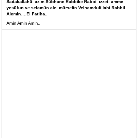
Sadakallahüi azim.Sübhane Rabbike Rabbil ızzeti amme
yesüfun ve selamün alel mürselin Velhamdülillahi Rabbil
Alemin….El Fatiha..
Amin Amin Amin..