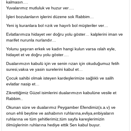
kalmasın….
Yuvalarımız mutluluk ve huzur ver….
İşleri bozulanların işlerini düzene sok Rabbim…
Yeni iş kuranlara bol rızık ve hayırlı bol müşteriler ver…
Evlatlarımıza hidayet ver doğru yolu göster… kalplerini iman ve
marifet nurunla nurlandır…
Yolunu şaşıran erkek ve kadın hangi kulun varsa ıslah eyle,
hidayet et ve doğru yolu göster….
Dualarımızın kabulü için ve senin rızan için okuduğumuz fetih
suresi,vakıa ve yasin surelerini kabul et…
Çocuk sahibi olmak isteyen kardeşlerimize sağlıklı ve salih
evlatlar nasip et…
Zikrettiğimiz Güzel isimlerini dualarımızın kabulüne vesile et
Rabbim..
Okunan süre ve dualarımız Peygamber Efendimiz(s.a.v) ve
onun ehli beytine ve ashabının ruhlarına,evliya,enbiyaların
ruhlarına ve tüm şehitlerimiz,tüm sayfa kareşlerimizin
ölmüşlerinin ruhlarına hediye ettik Sen kabul buyur.