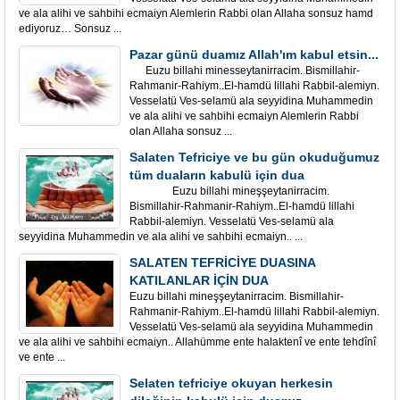
ve ala alihi ve sahbihi ecmaiyn Alemlerin Rabbi olan Allaha sonsuz hamd
ediyoruz… Sonsuz ...
Pazar günü duamız Allah'ım kabul etsin...
Euzu billahi minesseytanirracim. Bismillahir-
Rahmanir-Rahiym..El-hamdü lillahi Rabbil-alemiyn.
Vesselatü Ves-selamü ala seyyidina Muhammedin
ve ala alihi ve sahbihi ecmaiyn Alemlerin Rabbi
olan Allaha sonsuz ...
Salaten Tefriciye ve bu gün okuduğumuz
tüm duaların kabulü için dua
Euzu billahi mineşşeytanirracim.
Bismillahir-Rahmanir-Rahiym..El-hamdü lillahi
Rabbil-alemiyn. Vesselatü Ves-selamü ala
seyyidina Muhammedin ve ala alihi ve sahbihi ecmaiyn.. ...
SALATEN TEFRİCİYE DUASINA
KATILANLAR İÇİN DUA
Euzu billahi mineşşeytanirracim. Bismillahir-
Rahmanir-Rahiym..El-hamdü lillahi Rabbil-alemiyn.
Vesselatü Ves-selamü ala seyyidina Muhammedin
ve ala alihi ve sahbihi ecmaiyn.. Allahümme ente halaktenî ve ente tehdînî
ve ente ...
Selaten tefriciye okuyan herkesin