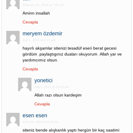
February 24, 2014 at 7:50 pm
Aminn insallah
Cevapla
meryem özdemir
July 1, 2013 at 8:27 pm
hayırlı akşamlar sitenizi tesadüf eseri berat gecesi
gördüm .paylaştıgınız duaları okuyorum .Allah yar ve
yardımcımız olsun.
Cevapla
yonetici
July 1, 2013 at 10:25 pm
Allah razı olsun kardeşim
Cevapla
esen esen
June 24, 2013 at 6:34 pm
siteniz bende alışkanlık yaptı hergün bir kaç saatimi