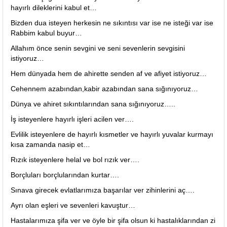
hayırlı dileklerini kabul et…
Bizden dua isteyen herkesin ne sıkıntısı var ise ne isteği var ise
Rabbim kabul buyur…
Allahım önce senin sevgini ve seni sevenlerin sevgisini
istiyoruz…
Hem dünyada hem de ahirette senden af ve afiyet istiyoruz…
Cehennem azabından,kabir azabından sana sığınıyoruz…
Dünya ve ahiret sıkıntılarından sana sığınıyoruz…..
İş isteyenlere hayırlı işleri acilen ver….
Evlilik isteyenlere de hayırlı kısmetler ve hayırlı yuvalar kurmayı
kısa zamanda nasip et…
Rızık isteyenlere helal ve bol rızık ver….
Borçluları borçlularından kurtar….
Sınava girecek evlatlarımıza başarılar ver zihinlerini aç….
Ayrı olan eşleri ve sevenleri kavuştur…
Hastalarımıza şifa ver ve öyle bir şifa olsun ki hastalıklarından zi