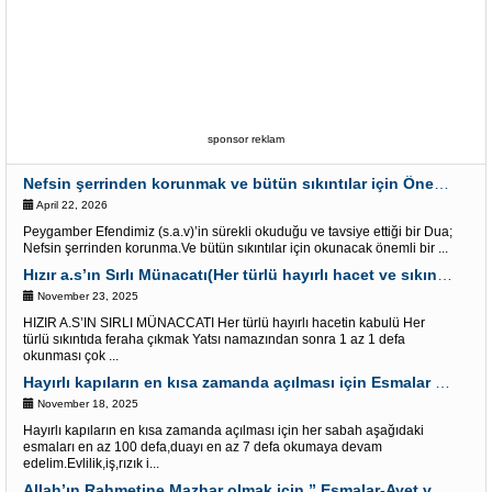
sponsor reklam
Nefsin şerrinden korunmak ve bütün sıkıntılar için Önemli bir Dua
April 22, 2026
Peygamber Efendimiz (s.a.v)’in sürekli okuduğu ve tavsiye ettiği bir Dua;
Nefsin şerrinden korunma.Ve bütün sıkıntılar için okunacak önemli bir ...
Hızır a.s’ın Sırlı Münacatı(Her türlü hayırlı hacet ve sıkıntı için)
November 23, 2025
HIZIR A.S’IN SIRLI MÜNACCATI Her türlü hayırlı hacetin kabulü Her
türlü sıkıntıda feraha çıkmak Yatsı namazından sonra 1 az 1 defa
okunması çok ...
Hayırlı kapıların en kısa zamanda açılması için Esmalar ve Dua
November 18, 2025
Hayırlı kapıların en kısa zamanda açılması için her sabah aşağıdaki
esmaları en az 100 defa,duayı en az 7 defa okumaya devam
edelim.Evlilik,iş,rızık i...
Allah’ın Rahmetine Mazhar olmak için ” Esmalar-Ayet ve Dualar”