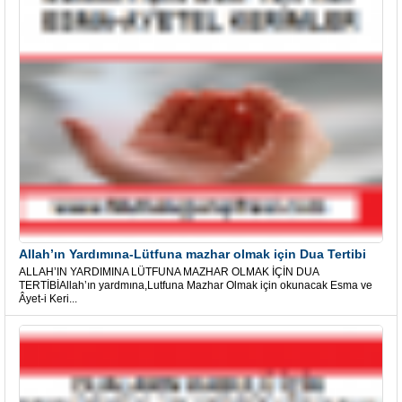
Allah’ın Yardımına-Lütfuna mazhar olmak için Dua Tertibi
ALLAH’IN YARDIMINA LÜTFUNA MAZHAR OLMAK İÇİN DUA
TERTİBİAllah’ın yardmına,Lutfuna Mazhar Olmak için okunacak Esma ve
Âyet-i Keri...