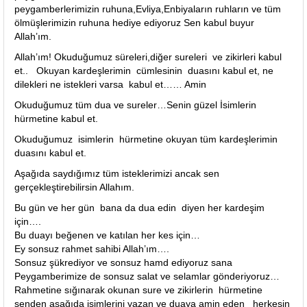
peygamberlerimizin ruhuna,Evliya,Enbiyaların ruhların ve tüm
ölmüşlerimizin ruhuna hediye ediyoruz Sen kabul buyur
Allah’ım.
Allah’ım! Okuduğumuz süreleri,diğer sureleri ve zikirleri kabul
et.. Okuyan kardeşlerimin cümlesinin duasını kabul et, ne
dilekleri ne istekleri varsa kabul et…… Amin
Okuduğumuz tüm dua ve sureler…Senin güzel İsimlerin
hürmetine kabul et.
Okuduğumuz isimlerin hürmetine okuyan tüm kardeşlerimin
duasını kabul et.
Aşağıda saydığımız tüm isteklerimizi ancak sen
gerçekleştirebilirsin Allahım.
Bu gün ve her gün bana da dua edin diyen her kardeşim
için….
Bu duayı beğenen ve katılan her kes için…
Ey sonsuz rahmet sahibi Allah’ım….
Sonsuz şükrediyor ve sonsuz hamd ediyoruz sana
Peygamberimize de sonsuz salat ve selamlar gönderiyoruz…
Rahmetine sığınarak okunan sure ve zikirlerin hürmetine
senden aşağıda isimlerini yazan ve duaya amin eden herkesin