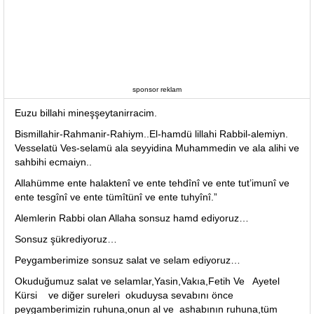
sponsor reklam
Euzu billahi mineşşeytanirracim.
Bismillahir-Rahmanir-Rahiym..El-hamdü lillahi Rabbil-alemiyn.
Vesselatü Ves-selamü ala seyyidina Muhammedin ve ala alihi ve
sahbihi ecmaiyn..
Allahümme ente halaktenî ve ente tehdînî ve ente tut’imunî ve
ente tesgînî ve ente tümîtünî ve ente tuhyînî.”
Alemlerin Rabbi olan Allaha sonsuz hamd ediyoruz…
Sonsuz şükrediyoruz…
Peygamberimize sonsuz salat ve selam ediyoruz…
Okuduğumuz salat ve selamlar,Yasin,Vakıa,Fetih Ve Ayetel
Kürsi ve diğer sureleri okuduysa sevabını önce
peygamberimizin ruhuna,onun al ve ashabının ruhuna,tüm