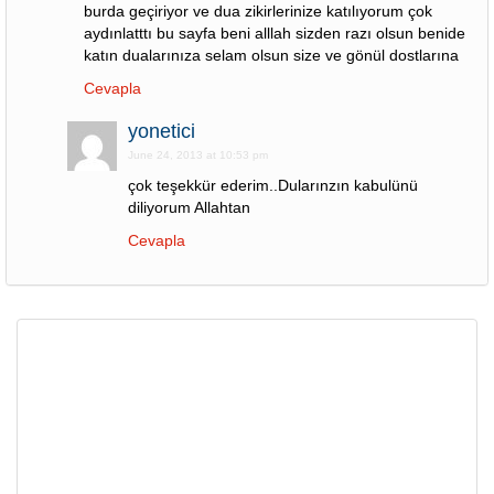
burda geçiriyor ve dua zikirlerinize katılıyorum çok
aydınlatttı bu sayfa beni alllah sizden razı olsun benide
katın dualarınıza selam olsun size ve gönül dostlarına
Cevapla
yonetici
June 24, 2013 at 10:53 pm
çok teşekkür ederim..Dularınzın kabulünü
diliyorum Allahtan
Cevapla