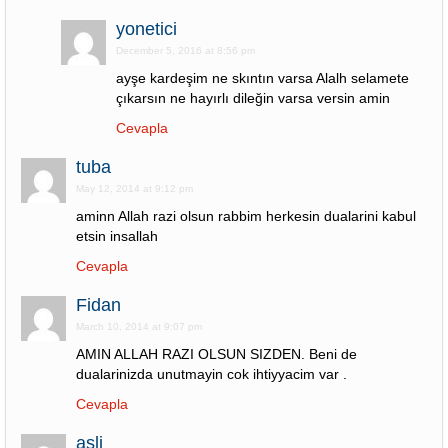
yonetici
December 5, 2016 at 8:56 pm
ayşe kardeşim ne skıntın varsa Alalh selamete
çıkarsın ne hayırlı dileğin varsa versin amin
Cevapla
tuba
May 12, 2014 at 9:12 pm
aminn Allah razi olsun rabbim herkesin dualarini kabul
etsin insallah
Cevapla
Fidan
March 10, 2014 at 9:07 pm
AMIN ALLAH RAZI OLSUN SIZDEN. Beni de
dualarinizda unutmayin cok ihtiyyacim var .
Cevapla
asli