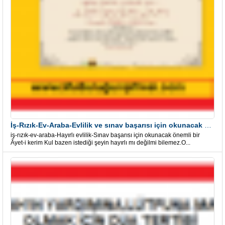
İş-Rızık-Ev-Araba-Evlilik ve sınav başarısı için okunacak Önemli bir Âyet
iş-rızık-ev-araba-Hayırlı evlilik-Sınav başarısı için okunacak önemli bir
Âyet-i kerim Kul bazen istediği şeyin hayırlı mı değilmi bilemez.O...