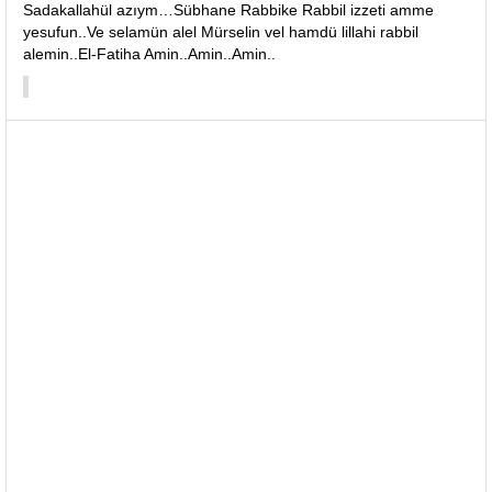
Sadakallahül azıym…Sübhane Rabbike Rabbil izzeti amme
yesufun..Ve selamün alel Mürselin vel hamdü lillahi rabbil
alemin..El-Fatiha Amin..Amin..Amin..