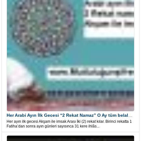
Her Arabi Ayın İlk Gecesi “2 Rekat Namaz” O Ay tüm belalardan kurtuluş
Her ayın ilk gecesi Akşam ile imsak Arası İki (2) rekat kılar. Birinci rekatta 1
Fatiha’dan sonra ayın günleri sayısınca 31 kere ihlâs...