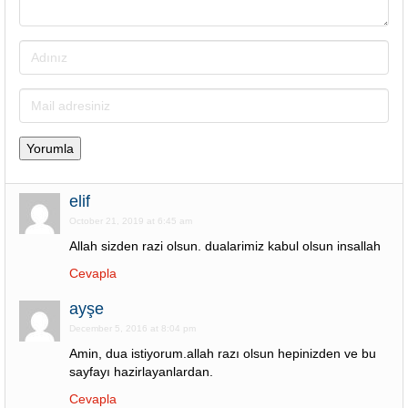
elif
October 21, 2019 at 6:45 am
Allah sizden razi olsun. dualarimiz kabul olsun insallah
Cevapla
ayşe
December 5, 2016 at 8:04 pm
Amin, dua istiyorum.allah razı olsun hepinizden ve bu
sayfayı hazirlayanlardan.
Cevapla