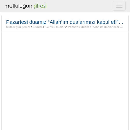
Pazartesi duamız “Allah’ım dualarımızı kabul et!” Amin
Mutluluğun Şifresi
>
Dualar
>
Günlük dualar
>
Pazartesi duamız “Allah’ım dualarımızı kabul et!” Amin