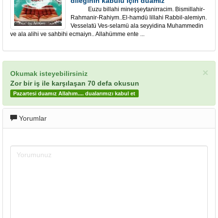
dileğinin kabulü için duamız
Euzu billahi mineşşeytanirracim. Bismillahir-
Rahmanir-Rahiym..El-hamdü lillahi Rabbil-alemiyn.
Vesselatü Ves-selamü ala seyyidina Muhammedin
ve ala alihi ve sahbihi ecmaiyn.. Allahümme ente ...
×
Okumak isteyebilirsiniz
Zor bir iş ile karşılaşan 70 defa okusun
Pazartesi duamız Allahım.... dualarımızı kabul et
Yorumlar