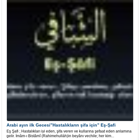
Arabi ayın ilk Gecesi”Hastalıkların şifa için” Eş-Şafi
Eş Şafi ; Hastalıkları iyi eden, şifa veren ve kullarına şefaat eden anlamına
gelir. İmâm-ı Bistâmî (Rahimehulláh)in beyânı vechile; her kim...