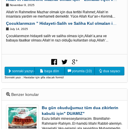
November 9, 2025
Allah’ın Rahmetine Mazhar olmak için dua tertibi Rahmet; Allah’ın
insanlara yardım ve merhameti demektir. Yüce Allah Kur’an-ı Kerim&...
Çocuklarımızın ” Hidayeti-Salih ve Saliha Kul olmaları için” Dua tertibi
July 14, 2025
Çocuklarımızın hidayeti salih ve saliha olması için,Allah’a,ana ve
babaya itaatkar olması.Allah’ın razı olduğu kullardan olup,Allah’...
sonraki yazıyı oku
başa dön
yorumla (10)
dua sayacı
Sonraki yazı : Hastalar için şifa olacak formül
Benzer konular
Bu gün okuduğumuz tüm dua zikirlerin
kabulü için" DUAMIZ"
Euzu billahi minesseytanirracim. Bismillahir-
Rahmanir-Rahiym..El-hamdü lillahi Rabbil-alemiyn.
Vesselatü Ves-selamü ala seyyidina Muhammedin