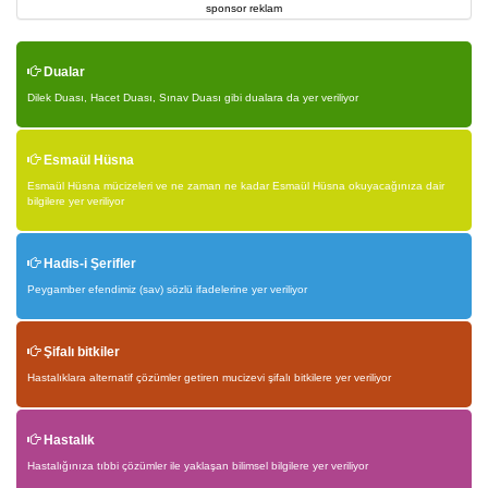
sponsor reklam
Dualar
Dilek Duası, Hacet Duası, Sınav Duası gibi dualara da yer veriliyor
Esmaül Hüsna
Esmaül Hüsna mücizeleri ve ne zaman ne kadar Esmaül Hüsna okuyacağınıza dair
bilgilere yer veriliyor
Hadis-i Şerifler
Peygamber efendimiz (sav) sözlü ifadelerine yer veriliyor
Şifalı bitkiler
Hastalıklara alternatif çözümler getiren mucizevi şifalı bitkilere yer veriliyor
Hastalık
Hastalığınıza tıbbi çözümler ile yaklaşan bilimsel bilgilere yer veriliyor