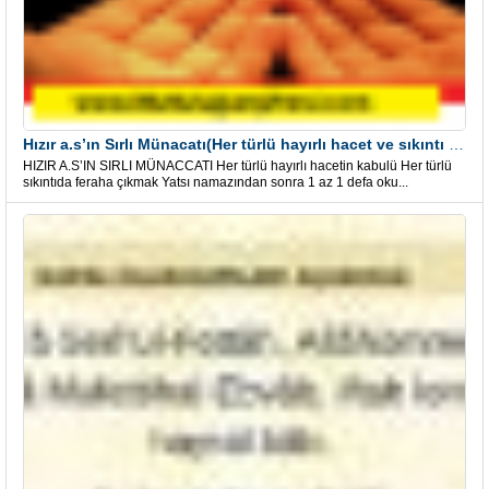
Hızır a.s’ın Sırlı Münacatı(Her türlü hayırlı hacet ve sıkıntı için)
HIZIR A.S’IN SIRLI MÜNACCATI Her türlü hayırlı hacetin kabulü Her türlü
sıkıntıda feraha çıkmak Yatsı namazından sonra 1 az 1 defa oku...