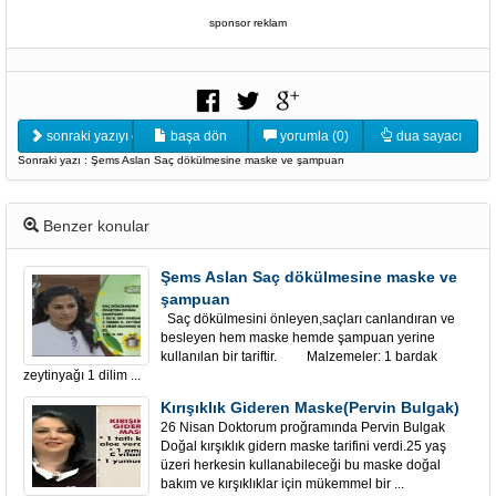
sponsor reklam
sonraki yazıyı oku
başa dön
yorumla (0)
dua sayacı
Sonraki yazı : Şems Aslan Saç dökülmesine maske ve şampuan
Benzer konular
Şems Aslan Saç dökülmesine maske ve
şampuan
Saç dökülmesini önleyen,saçları canlandıran ve
besleyen hem maske hemde şampuan yerine
kullanılan bir tariftir. Malzemeler: 1 bardak
zeytinyağı 1 dilim ...
Kırışıklık Gideren Maske(Pervin Bulgak)
26 Nisan Doktorum proğramında Pervin Bulgak
Doğal kırşıklık gidern maske tarifini verdi.25 yaş
üzeri herkesin kullanabileceği bu maske doğal
bakım ve kırşıklıklar için mükemmel bir ...