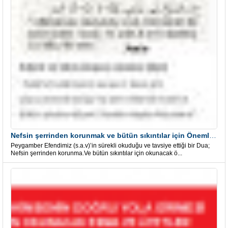
Nefsin şerrinden korunmak ve bütün sıkıntılar için Önemli bir Dua
Peygamber Efendimiz (s.a.v)’in sürekli okuduğu ve tavsiye ettiği bir Dua;
Nefsin şerrinden korunma.Ve bütün sıkıntılar için okunacak ö...