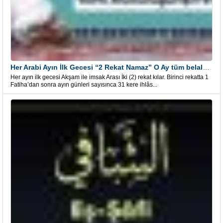
Her Arabi Ayın İlk Gecesi “2 Rekat Namaz” O Ay tüm belalardan kurtuluş
Her ayın ilk gecesi Akşam ile imsak Arası İki (2) rekat kılar. Birinci rekatta 1
Fatiha’dan sonra ayın günleri sayısınca 31 kere ihlâs...