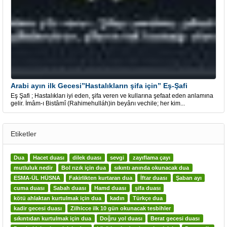
Arabi ayın ilk Gecesi”Hastalıkların şifa için” Eş-Şafi
Eş Şafi ; Hastalıkları iyi eden, şifa veren ve kullarına şefaat eden anlamına
gelir. İmâm-ı Bistâmî (Rahimehulláh)in beyânı vechile; her kim...
Etiketler
Dua
Hacet duası
dilek duası
sevgi
zayıflama çayı
mutluluk nedir
Bol rızık için dua
sıkıntı anında okunacak dua
ESMA-ÜL HÜSNA
Fakirlikten kurtaran dua
İftar duası
Şaban ayı
cuma duası
Sabah duası
Hamd duası
şifa duası
kötü ahlaktan kurtulmak için dua
kadın
Türkçe dua
kadir gecesi duası
Zilhicce ilk 10 gün okunacak tesbihler
sıkıntıdan kurtulmak için dua
Doğru yol duası
Berat gecesi duası