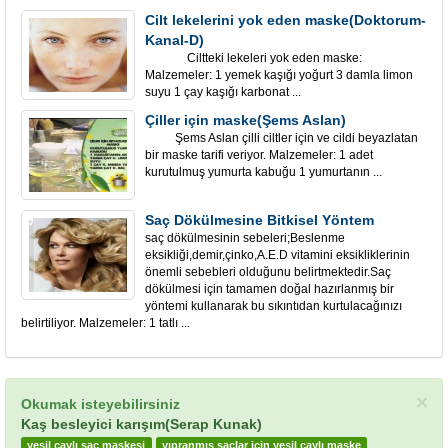
Cilt lekelerini yok eden maske(Doktorum-
Kanal-D)
Ciltteki lekeleri yok eden maske:
Malzemeler: 1 yemek kaşığı yoğurt 3 damla limon
suyu 1 çay kaşığı karbonat ...
Çiller için maske(Şems Aslan)
Şems Aslan çilli ciltler için ve cildi beyazlatan
bir maske tarifi veriyor. Malzemeler: 1 adet
kurutulmuş yumurta kabuğu 1 yumurtanın ...
Saç Dökülmesine Bitkisel Yöntem
saç dökülmesinin sebeleri;Beslenme
eksikliği,demir,çinko,A.E.D vitamini eksikliklerinin
önemli sebebleri olduğunu belirtmektedir.Saç
dökülmesi için tamamen doğal hazırlanmış bir
yöntemi kullanarak bu sıkıntıdan kurtulacağınızı
belirtiliyor. Malzemeler: 1 tatlı ...
×
Okumak isteyebilirsiniz
Kaş besleyici karışım(Serap Kunak)
yeşil çaylı saç maskesi
yıpranmış saçlar için yeşil çaylı maske