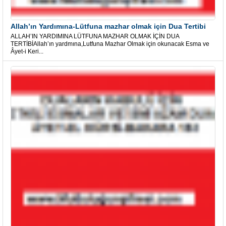
Allah’ın Yardımına-Lütfuna mazhar olmak için Dua Tertibi
ALLAH’IN YARDIMINA LÜTFUNA MAZHAR OLMAK İÇİN DUA
TERTİBİAllah’ın yardmına,Lutfuna Mazhar Olmak için okunacak Esma ve
Âyet-i Keri...