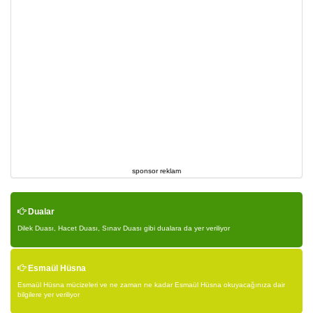
sponsor reklam
Dualar
Dilek Duası, Hacet Duası, Sınav Duası gibi dualara da yer veriliyor
Esmaül Hüsna
Esmaül Hüsna mücizeleri ve ne zaman ne kadar Esmaül Hüsna okuyacağınıza dair
bilgilere yer veriliyor