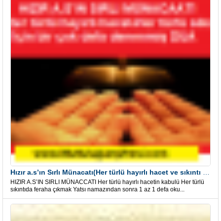
Hızır a.s’ın Sırlı Münacatı(Her türlü hayırlı hacet ve sıkıntı için)
HIZIR A.S’IN SIRLI MÜNACCATI Her türlü hayırlı hacetin kabulü Her türlü
sıkıntıda feraha çıkmak Yatsı namazından sonra 1 az 1 defa oku...