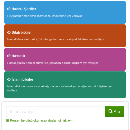
Hadis-i Şerifler
Peygamber efendimiz (sav) sözlü ifadelerine yer veriliyor
Şifalı bitkiler
Hastalıklara alternatif çözümler getiren mucizevi şifalı bitkilere yer veriliyor
Hastalık
Hastalığınıza tıbbi çözümler ile yaklaşan bilimsel bilgilere yer veriliyor
İslami bilgiler
İslam dininde neyin nasıl olduğunu ve neyi nasıl yapacağınıza dair bilgilere yer
veriliyor
Ara
Perşembe günü okunacak dualar için tıklayın