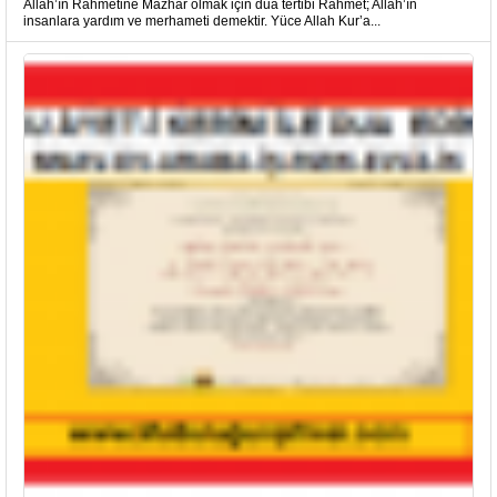
Allah’ın Rahmetine Mazhar olmak için dua tertibi Rahmet; Allah’ın
insanlara yardım ve merhameti demektir. Yüce Allah Kur’a...