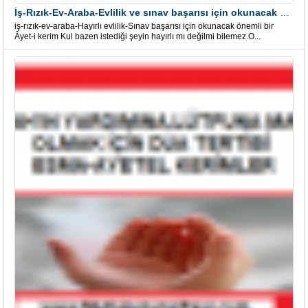
İş-Rızık-Ev-Araba-Evlilik ve sınav başarısı için okunacak Önemli bir Âyet
iş-rızık-ev-araba-Hayırlı evlilik-Sınav başarısı için okunacak önemli bir
Âyet-i kerim Kul bazen istediği şeyin hayırlı mı değilmi bilemez.O...