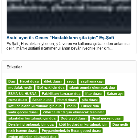
Arabi ayın ilk Gecesi”Hastalıkların şifa için” Eş-Şafi
Eş Şafi ; Hastalıkları iyi eden, şifa veren ve kullarına şefaat eden anlamına
gelir. İmâm-ı Bistâmî (Rahimehulláh)in beyânı vechile; her kim...
Etiketler
Dua
Hacet duası
dilek duası
sevgi
zayıflama çayı
mutluluk nedir
Bol rızık için dua
sıkıntı anında okunacak dua
ESMA-ÜL HÜSNA
Fakirlikten kurtaran dua
İftar duası
Şaban ayı
cuma duası
Sabah duası
Hamd duası
şifa duası
kötü ahlaktan kurtulmak için dua
kadın
Türkçe dua
kadir gecesi duası
Zilhicce ilk 10 gün okunacak tesbihler
sıkıntıdan kurtulmak için dua
Doğru yol duası
Berat gecesi duası
Dersleri iyi anlamak için dua
kötü huylardan kurtulmak için
Dua nedir
rızık isteme duası
Peygamberimizin Berat gecesi duası
evden çıkarken okunacak dua