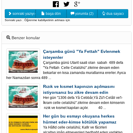
sonraki yazıyı oku
başa dön
yorumla (2)
dua sayacı
Sonraki yazı : Öğrenme kabiliyetinin artması için
Benzer konular
Çarşamba günü "Ya Fettah" Evlenmek
isteyenler
Çarşamba günü Utarit saati olan sabah 489 defa
"Ya Fettah Celle Celalühü" zikrine devam eden
bekarlar en kısa zamanda muratlarına ererler. Ayıca
her Namazdan sonra 489 ...
Rızık ve kısmet kapınızın açılmasını
istiyorsanız bu zikre devam edin
Her gün "1306 defa Yâ Cebbâr,Yâ Zü'l-Celâli ve'l-
İkram celle celalühü" zikrine devam eden kimsenin
rızık ve kısmet kapıları açılır. 40 ...
Her gün bu esmayı okuyana herkes
hürmet eder-kimse kötülük yapamaz
Ya Hâfid celle celalühü; Kafir ve fâcirleri
alçaltan,imân etmeyenleri bedbaht eden,varlıktan