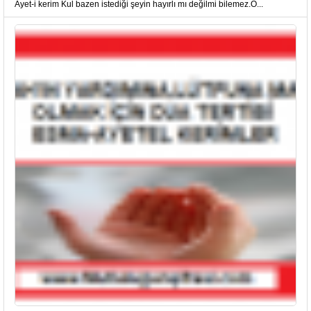
Âyet-i kerim Kul bazen istediği şeyin hayırlı mı değilmi bilemez.O...