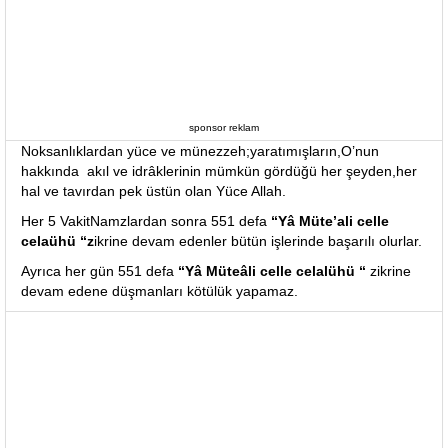
sponsor reklam
Noksanlıklardan yüce ve münezzeh;yaratımışların,O’nun
hakkında akıl ve idrâklerinin mümkün gördüğü her şeyden,her
hal ve tavırdan pek üstün olan Yüce Allah.
Her 5 VakitNamzlardan sonra 551 defa
“Yâ Müte’ali celle
celaühü “z
ikrine devam edenler bütün işlerinde başarılı olurlar.
Ayrıca her gün 551 defa
“Yâ Müteâli celle celalühü “
zikrine
devam edene düşmanları kötülük yapamaz.