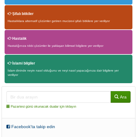
Şifalı bitkiler
Hastalıklara alternatif çözümler getiren mucizevi şifalı bitkilere yer veriliyor
Hastalık
Hastalığınıza tıbbi çözümler ile yaklaşan bilimsel bilgilere yer veriliyor
İslami bilgiler
İslam dininde neyin nasıl olduğunu ve neyi nasıl yapacağınıza dair bilgilere yer
veriliyor
Ara
Pazartesi günü okunacak dualar için tıklayın
Facebook'ta takip edin