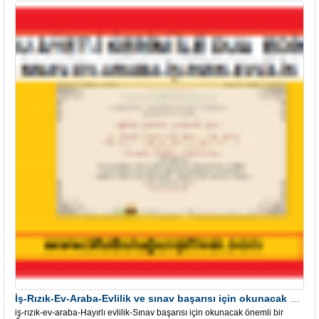
İş-Rızık-Ev-Araba-Evlilik ve sınav başarısı için okunacak Önemli bir Âyet
iş-rızık-ev-araba-Hayırlı evlilik-Sınav başarısı için okunacak önemli bir