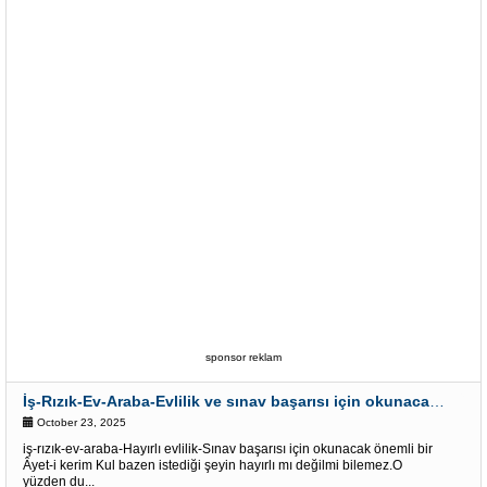
sponsor reklam
İş-Rızık-Ev-Araba-Evlilik ve sınav başarısı için okunacak Önemli bir Âyet
October 23, 2025
iş-rızık-ev-araba-Hayırlı evlilik-Sınav başarısı için okunacak önemli bir
Âyet-i kerim Kul bazen istediği şeyin hayırlı mı değilmi bilemez.O
yüzden du...