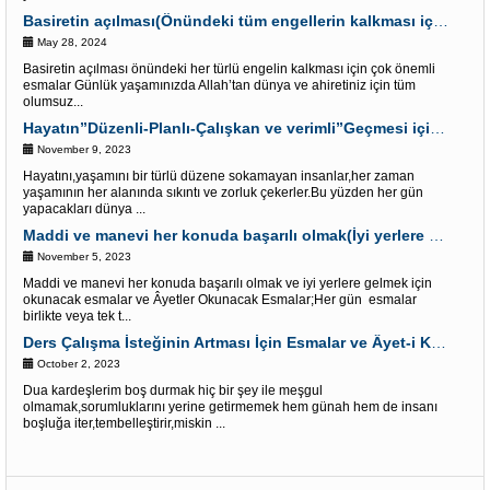
Basiretin açılması(Önündeki tüm engellerin kalkması için) Çok etkili Esmalar
May 28, 2024
Basiretin açılması önündeki her türlü engelin kalkması için çok önemli
esmalar Günlük yaşamınızda Allah’tan dünya ve ahiretiniz için tüm
olumsuz...
Hayatın”Düzenli-Planlı-Çalışkan ve verimli”Geçmesi için Esmalar
November 9, 2023
Hayatını,yaşamını bir türlü düzene sokamayan insanlar,her zaman
yaşamının her alanında sıkıntı ve zorluk çekerler.Bu yüzden her gün
yapacakları dünya ...
Maddi ve manevi her konuda başarılı olmak(İyi yerlere gelmek için)Dua
November 5, 2023
Maddi ve manevi her konuda başarılı olmak ve iyi yerlere gelmek için
okunacak esmalar ve Âyetler Okunacak Esmalar;Her gün esmalar
birlikte veya tek t...
Ders Çalışma İsteğinin Artması İçin Esmalar ve Âyet-i Kerim
October 2, 2023
Dua kardeşlerim boş durmak hiç bir şey ile meşgul
olmamak,sorumluklarını yerine getirmemek hem günah hem de insanı
boşluğa iter,tembelleştirir,miskin ...