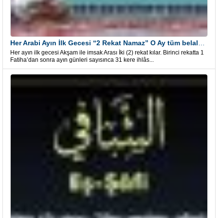
Her Arabi Ayın İlk Gecesi “2 Rekat Namaz” O Ay tüm belalardan kurtuluş
Her ayın ilk gecesi Akşam ile imsak Arası İki (2) rekat kılar. Birinci rekatta 1
Fatiha’dan sonra ayın günleri sayısınca 31 kere ihlâs...