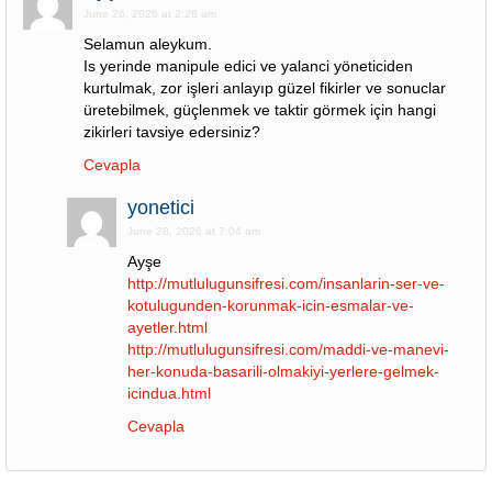
June 26, 2026 at 2:28 am
Selamun aleykum.
Is yerinde manipule edici ve yalanci yöneticiden
kurtulmak, zor işleri anlayıp güzel fikirler ve sonuclar
üretebilmek, güçlenmek ve taktir görmek için hangi
zikirleri tavsiye edersiniz?
Cevapla
yonetici
June 28, 2026 at 7:04 am
Ayşe
http://mutlulugunsifresi.com/insanlarin-ser-ve-
kotulugunden-korunmak-icin-esmalar-ve-
ayetler.html
http://mutlulugunsifresi.com/maddi-ve-manevi-
her-konuda-basarili-olmakiyi-yerlere-gelmek-
icindua.html
Cevapla