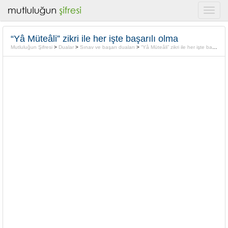
“Yâ Müteâli” zikri ile her işte başarılı olma
Mutluluğun Şifresi
>
Dualar
>
Sınav ve başarı duaları
>
“Yâ Müteâli” zikri ile her işte başarılı olma