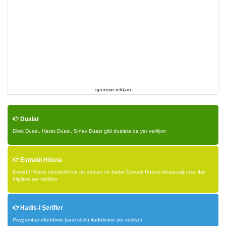
sponsor reklam
Dualar
Dilek Duası, Hacet Duası, Sınav Duası gibi dualara da yer veriliyor
Esmaül Hüsna
Esmaül Hüsna mücizeleri ve ne zaman ne kadar Esmaül Hüsna okuyacağınıza dair
bilgilere yer veriliyor
Hadis-i Şerifler
Peygamber efendimiz (sav) sözlü ifadelerine yer veriliyor