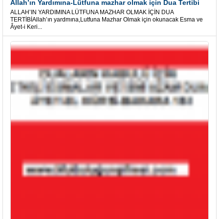
Allah’ın Yardımına-Lütfuna mazhar olmak için Dua Tertibi
ALLAH’IN YARDIMINA LÜTFUNA MAZHAR OLMAK İÇİN DUA
TERTİBİAllah’ın yardmına,Lutfuna Mazhar Olmak için okunacak Esma ve
Âyet-i Keri...