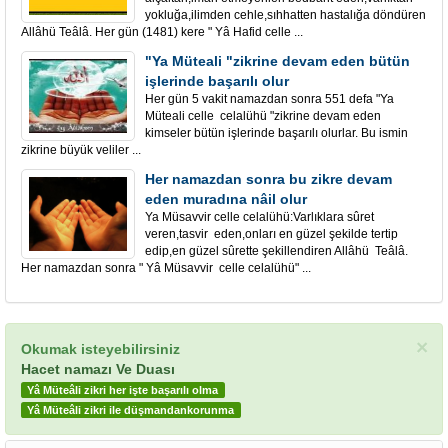
yokluğa,ilimden cehle,sıhhatten hastalığa döndüren
Allâhü Teâlâ. Her gün (1481) kere " Yâ Hafid celle ...
"Ya Müteali "zikrine devam eden bütün
işlerinde başarılı olur
Her gün 5 vakit namazdan sonra 551 defa "Ya
Müteali celle celalühü "zikrine devam eden
kimseler bütün işlerinde başarılı olurlar. Bu ismin
zikrine büyük veliler ...
Her namazdan sonra bu zikre devam
eden muradına nâil olur
Ya Müsavvir celle celalühü:Varlıklara sûret
veren,tasvir eden,onları en güzel şekilde tertip
edip,en güzel sûrette şekillendiren Allâhü Teâlâ.
Her namazdan sonra " Yâ Müsavvir celle celalühü" ...
×
Okumak isteyebilirsiniz
Hacet namazı Ve Duası
Yâ Müteâli zikri her işte başarılı olma
Yâ Müteâli zikri ile düşmandankorunma