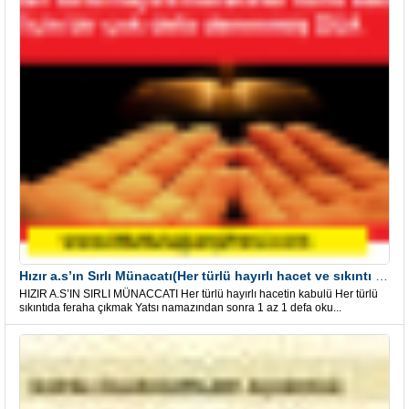
Hızır a.s’ın Sırlı Münacatı(Her türlü hayırlı hacet ve sıkıntı için)
HIZIR A.S’IN SIRLI MÜNACCATI Her türlü hayırlı hacetin kabulü Her türlü
sıkıntıda feraha çıkmak Yatsı namazından sonra 1 az 1 defa oku...