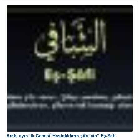
Arabi ayın ilk Gecesi”Hastalıkların şifa için” Eş-Şafi