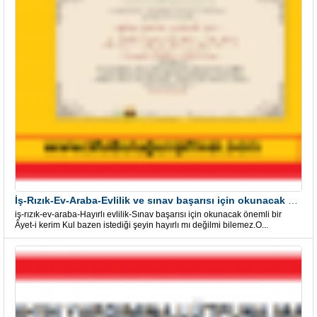
İş-Rızık-Ev-Araba-Evlilik ve sınav başarısı için okunacak Önemli bir Âyet
iş-rızık-ev-araba-Hayırlı evlilik-Sınav başarısı için okunacak önemli bir
Âyet-i kerim Kul bazen istediği şeyin hayırlı mı değilmi bilemez.O...