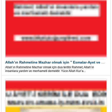
Allah’ın Rahmetine Mazhar olmak için ” Esmalar-Ayet ve Dualar”
Allah’ın Rahmetine Mazhar olmak için dua tertibi Rahmet; Allah’ın
insanlara yardım ve merhameti demektir. Yüce Allah Kur’a...