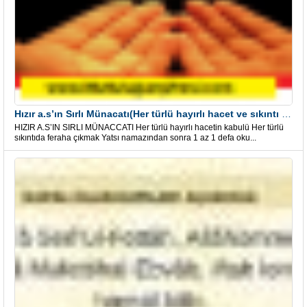
Hızır a.s’ın Sırlı Münacatı(Her türlü hayırlı hacet ve sıkıntı için)
HIZIR A.S’IN SIRLI MÜNACCATI Her türlü hayırlı hacetin kabulü Her türlü
sıkıntıda feraha çıkmak Yatsı namazından sonra 1 az 1 defa oku...