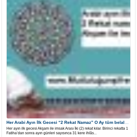
Her Arabi Ayın İlk Gecesi “2 Rekat Namaz” O Ay tüm belalardan kurtuluş
Her ayın ilk gecesi Akşam ile imsak Arası İki (2) rekat kılar. Birinci rekatta 1
Fatiha’dan sonra ayın günleri sayısınca 31 kere ihlâs...