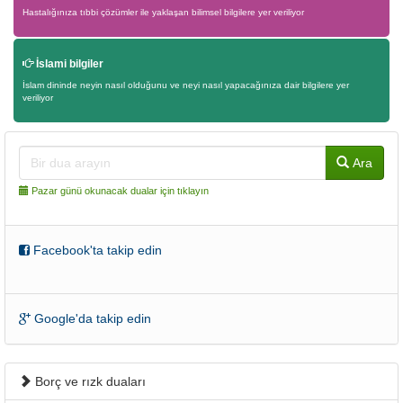
Hastalığınıza tıbbi çözümler ile yaklaşan bilimsel bilgilere yer veriliyor
İslami bilgiler
İslam dininde neyin nasıl olduğunu ve neyi nasıl yapacağınıza dair bilgilere yer
veriliyor
Ara
Pazar günü okunacak dualar için tıklayın
Facebook'ta takip edin
Google'da takip edin
Borç ve rızk duaları