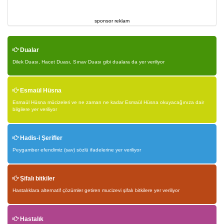
sponsor reklam
Dualar
Dilek Duası, Hacet Duası, Sınav Duası gibi dualara da yer veriliyor
Esmaül Hüsna
Esmaül Hüsna mücizeleri ve ne zaman ne kadar Esmaül Hüsna okuyacağınıza dair
bilgilere yer veriliyor
Hadis-i Şerifler
Peygamber efendimiz (sav) sözlü ifadelerine yer veriliyor
Şifalı bitkiler
Hastalıklara alternatif çözümler getiren mucizevi şifalı bitkilere yer veriliyor
Hastalık