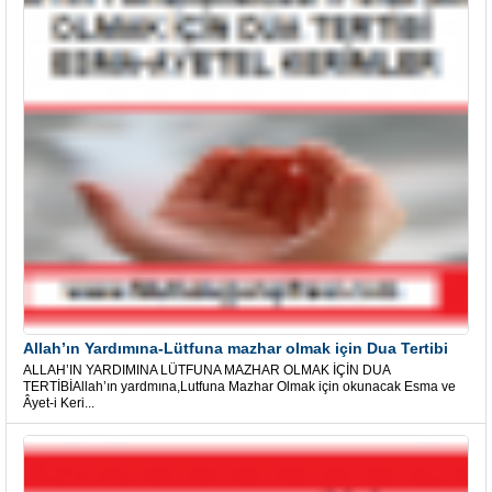
Allah’ın Yardımına-Lütfuna mazhar olmak için Dua Tertibi
ALLAH’IN YARDIMINA LÜTFUNA MAZHAR OLMAK İÇİN DUA
TERTİBİAllah’ın yardmına,Lutfuna Mazhar Olmak için okunacak Esma ve
Âyet-i Keri...