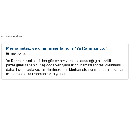
sponsor reklam
Merhametsiz ve cimri insanlar için “Ya Rahman c.c”
June 22, 2013
Ya Rahman ismi şerifi; her gün ve her zaman okunacağı gibi özellikle
pazar günü sabah güneş doğarken,yada ikindi namazı sonrası okunması
daha fayda sağlayacağı bilirtilmektedir. Merhametsiz,cimri,gaddar insanlar
için 298 defa Ya Rahman c.c diye bel...