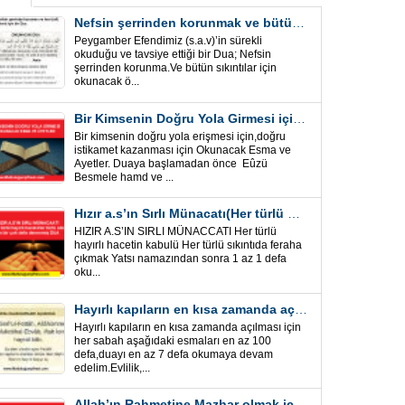
Nefsin şerrinden korunmak ve bütün sıkıntılar için Önemli bir Dua
Peygamber Efendimiz (s.a.v)’in sürekli
okuduğu ve tavsiye ettiği bir Dua; Nefsin
şerrinden korunma.Ve bütün sıkıntılar için
okunacak ö...
Bir Kimsenin Doğru Yola Girmesi için ” Esma ve Âyetler”
Bir kimsenin doğru yola erişmesi için,doğru
istikamet kazanması için Okunacak Esma ve
Ayetler. Duaya başlamadan önce Eûzü
Besmele hamd ve ...
Hızır a.s’ın Sırlı Münacatı(Her türlü hayırlı hacet ve sıkıntı için)
HIZIR A.S’IN SIRLI MÜNACCATI Her türlü
hayırlı hacetin kabulü Her türlü sıkıntıda feraha
çıkmak Yatsı namazından sonra 1 az 1 defa
oku...
Hayırlı kapıların en kısa zamanda açılması için Esmalar ve Dua
Hayırlı kapıların en kısa zamanda açılması için
her sabah aşağıdaki esmaları en az 100
defa,duayı en az 7 defa okumaya devam
edelim.Evlilik,...
Allah’ın Rahmetine Mazhar olmak için ” Esmalar-Ayet ve Dualar”