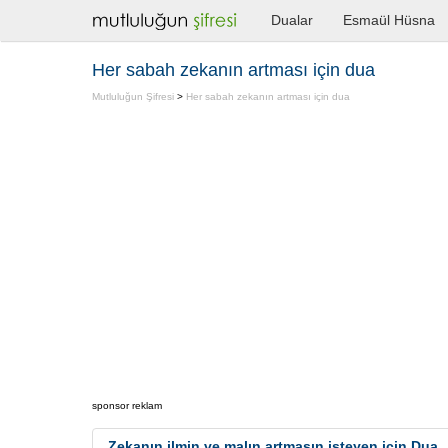
Dualar
Esmaül Hüsna
Her sabah zekanın artması için dua
Mutluluğun Şifresi
>
Her sabah zekanın artması için dua
sponsor reklam
Zekanın ilmin ve malın artmasın isteyen için Dua