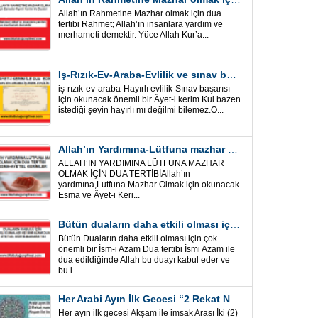
Allah’ın Rahmetine Mazhar olmak için dua
tertibi Rahmet; Allah’ın insanlara yardım ve
merhameti demektir. Yüce Allah Kur’a...
İş-Rızık-Ev-Araba-Evlilik ve sınav başarısı için okunacak Önemli bir Âyet
iş-rızık-ev-araba-Hayırlı evlilik-Sınav başarısı
için okunacak önemli bir Âyet-i kerim Kul bazen
istediği şeyin hayırlı mı değilmi bilemez.O...
Allah’ın Yardımına-Lütfuna mazhar olmak için Dua Tertibi
ALLAH’IN YARDIMINA LÜTFUNA MAZHAR
OLMAK İÇİN DUA TERTİBİAllah’ın
yardmına,Lutfuna Mazhar Olmak için okunacak
Esma ve Âyet-i Keri...
Bütün duaların daha etkili olması için önemli bir İsm-i Azam Dua Tertibi
Bütün Duaların daha etkili olması için çok
önemli bir İsm-i Azam Dua tertibi İsmi Azam ile
dua edildiğinde Allah bu duayı kabul eder ve
bu i...
Her Arabi Ayın İlk Gecesi “2 Rekat Namaz” O Ay tüm belalardan kurtuluş
Her ayın ilk gecesi Akşam ile imsak Arası İki (2)