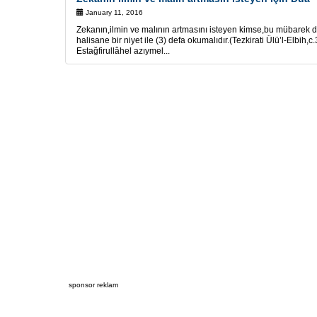
January 11, 2016
Zekanın,ilmin ve malının artmasını isteyen kimse,bu mübarek
halisane bir niyet ile (3) defa okumalıdır.(Tezkirati Ülü’l-El
Estağfirullâhel azıymel...
sponsor reklam