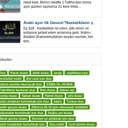
rekat kılar. Birinci rekatta 1 Fatiha’dan sonra
ayın günleri sayısınca 31 kere ihlâs...
Arabi ayın ilk Gecesi”Hastalıkların şifa için” Eş-Şafi
Eş Şafi ; Hastalıkları iyi eden, şifa veren ve
kullarına şefaat eden anlamına gelir. İmâm-ı
Bistâmî (Rahimehulláh)in beyânı vechile; her
kim...
tiketler
Dua
Hacet duası
dilek duası
sevgi
zayıflama çayı
mutluluk nedir
Bol rızık için dua
sıkıntı anında okunacak dua
ESMA-ÜL HÜSNA
Fakirlikten kurtaran dua
İftar duası
Şaban ayı
cuma duası
Sabah duası
Hamd duası
şifa duası
kötü ahlaktan kurtulmak için dua
kadın
Türkçe dua
kadir gecesi duası
Zilhicce ilk 10 gün okunacak tesbihler
sıkıntıdan kurtulmak için dua
Doğru yol duası
Berat gecesi duası
Dersleri iyi anlamak için dua
kötü huylardan kurtulmak için
Dua nedir
rızık isteme duası