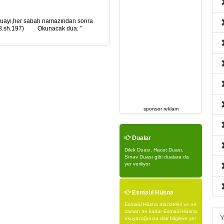
 duayı,her sabah namazından sonra
bih,c.3.sh.197) Okunacak dua: ”
sponsor reklam
Dualar
Dilek Duası, Hacet Duası,
Sınav Duası gibi dualara da
yer veriliyor
Esmaül Hüsna
Esmaül Hüsna mücizeleri ve ne
zaman ne kadar Esmaül Hüsna
Y
okuyacağınıza dair bilgilere yer