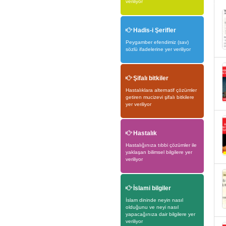
veriliyor
Hadis-i Şerifler
Peygamber efendimiz (sav)
sözlü ifadelerine yer veriliyor
Şifalı bitkiler
Hastalıklara alternatif çözümler
getiren mucizevi şifalı bitkilere
yer veriliyor
Hastalık
Hastalığınıza tıbbi çözümler ile
yaklaşan bilimsel bilgilere yer
veriliyor
İslami bilgiler
İslam dininde neyin nasıl
olduğunu ve neyi nasıl
yapacağınıza dair bilgilere yer
veriliyor