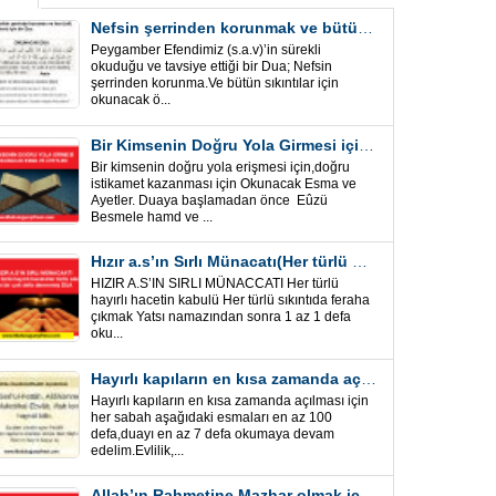
Nefsin şerrinden korunmak ve bütün sıkıntılar için Önemli bir Dua
Peygamber Efendimiz (s.a.v)’in sürekli
okuduğu ve tavsiye ettiği bir Dua; Nefsin
şerrinden korunma.Ve bütün sıkıntılar için
okunacak ö...
Bir Kimsenin Doğru Yola Girmesi için ” Esma ve Âyetler”
Bir kimsenin doğru yola erişmesi için,doğru
istikamet kazanması için Okunacak Esma ve
Ayetler. Duaya başlamadan önce Eûzü
Besmele hamd ve ...
Hızır a.s’ın Sırlı Münacatı(Her türlü hayırlı hacet ve sıkıntı için)
HIZIR A.S’IN SIRLI MÜNACCATI Her türlü
hayırlı hacetin kabulü Her türlü sıkıntıda feraha
çıkmak Yatsı namazından sonra 1 az 1 defa
oku...
Hayırlı kapıların en kısa zamanda açılması için Esmalar ve Dua
Hayırlı kapıların en kısa zamanda açılması için
her sabah aşağıdaki esmaları en az 100
defa,duayı en az 7 defa okumaya devam
edelim.Evlilik,...
Allah’ın Rahmetine Mazhar olmak için ” Esmalar-Ayet ve Dualar”