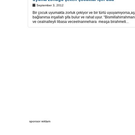
September 3, 2012
Bir çocuk uyumakta zorluk çekiyor ve bir türlü uyuyamıyorsa,aş
bağlanırsa inşallah şifa bulur ve rahat uyur. “Bismillahirrah
ve cealnalleyli libasa veceelnannehara meaşa birahmeti...
sponsor reklam