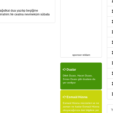
ağıdkai dua yazılıp beşiğine
manirrahim.Ve cealna nevmeküm sübata
sponsor reklam
Dualar
Dilek Duası, Hacet Duası,
Sınav Duası gibi dualara da
yer veriliyor
Esmaül Hüsna
Esmaül Hüsna mücizeleri ve ne
zaman ne kadar Esmaül Hüsna
Y
okuyacağınıza dair bilgilere yer