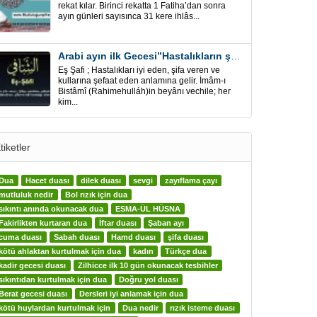
rekat kılar. Birinci rekatta 1 Fatiha’dan sonra
ayın günleri sayısınca 31 kere ihlâs...
Arabi ayın ilk Gecesi”Hastalıkların şifa için” Eş-Şafi
Eş Şafi ; Hastalıkları iyi eden, şifa veren ve
kullarına şefaat eden anlamına gelir. İmâm-ı
Bistâmî (Rahimehulláh)in beyânı vechile; her
kim...
tiketler
Dua
Hacet duası
dilek duası
sevgi
zayıflama çayı
mutluluk nedir
Bol rızık için dua
sıkıntı anında okunacak dua
ESMA-ÜL HÜSNA
Fakirlikten kurtaran dua
İftar duası
Şaban ayı
cuma duası
Sabah duası
Hamd duası
şifa duası
kötü ahlaktan kurtulmak için dua
kadın
Türkçe dua
kadir gecesi duası
Zilhicce ilk 10 gün okunacak tesbihler
sıkıntıdan kurtulmak için dua
Doğru yol duası
Berat gecesi duası
Dersleri iyi anlamak için dua
kötü huylardan kurtulmak için
Dua nedir
rızık isteme duası