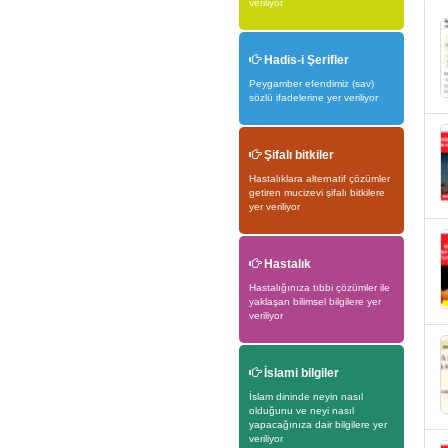
veriliyor
Hadis-i Şerifler
Peygamber efendimiz (sav)
sözlü ifadelerine yer veriliyor
Şifalı bitkiler
Hastalıklara alternatif çözümler
getiren mucizevi şifalı bitkilere
yer veriliyor
Hastalık
Hastalığınıza tıbbi çözümler ile
yaklaşan bilimsel bilgilere yer
veriliyor
İslami bilgiler
İslam dininde neyin nasıl
olduğunu ve neyi nasıl
yapacağınıza dair bilgilere yer
veriliyor