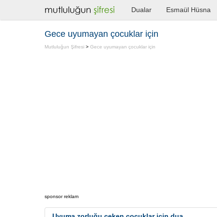
Dualar
Esmaül Hüsna
Gece uyumayan çocuklar için
Mutluluğun Şifresi
>
Gece uyumayan çocuklar için
sponsor reklam
Uyuma zorluğu çeken çocuklar için dua