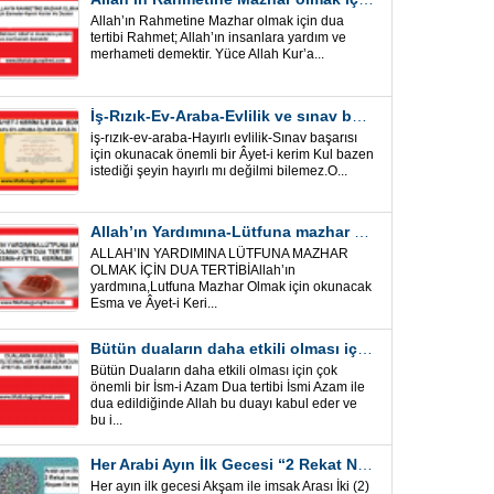
Allah’ın Rahmetine Mazhar olmak için dua
tertibi Rahmet; Allah’ın insanlara yardım ve
merhameti demektir. Yüce Allah Kur’a...
İş-Rızık-Ev-Araba-Evlilik ve sınav başarısı için okunacak Önemli bir Âyet
iş-rızık-ev-araba-Hayırlı evlilik-Sınav başarısı
için okunacak önemli bir Âyet-i kerim Kul bazen
istediği şeyin hayırlı mı değilmi bilemez.O...
Allah’ın Yardımına-Lütfuna mazhar olmak için Dua Tertibi
ALLAH’IN YARDIMINA LÜTFUNA MAZHAR
OLMAK İÇİN DUA TERTİBİAllah’ın
yardmına,Lutfuna Mazhar Olmak için okunacak
Esma ve Âyet-i Keri...
Bütün duaların daha etkili olması için önemli bir İsm-i Azam Dua Tertibi
Bütün Duaların daha etkili olması için çok
önemli bir İsm-i Azam Dua tertibi İsmi Azam ile
dua edildiğinde Allah bu duayı kabul eder ve
bu i...
Her Arabi Ayın İlk Gecesi “2 Rekat Namaz” O Ay tüm belalardan kurtuluş
Her ayın ilk gecesi Akşam ile imsak Arası İki (2)