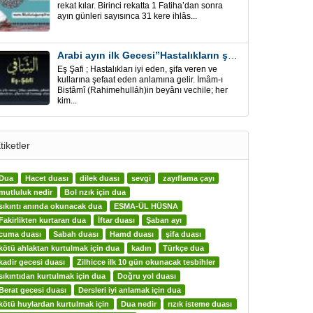
rekat kılar. Birinci rekatta 1 Fatiha’dan sonra
ayın günleri sayısınca 31 kere ihlâs...
Arabi ayın ilk Gecesi”Hastalıkların şifa için” Eş-Şafi
Eş Şafi ; Hastalıkları iyi eden, şifa veren ve
kullarına şefaat eden anlamına gelir. İmâm-ı
Bistâmî (Rahimehulláh)in beyânı vechile; her
kim...
tiketler
Dua
Hacet duası
dilek duası
sevgi
zayıflama çayı
mutluluk nedir
Bol rızık için dua
sıkıntı anında okunacak dua
ESMA-ÜL HÜSNA
Fakirlikten kurtaran dua
İftar duası
Şaban ayı
cuma duası
Sabah duası
Hamd duası
şifa duası
kötü ahlaktan kurtulmak için dua
kadın
Türkçe dua
kadir gecesi duası
Zilhicce ilk 10 gün okunacak tesbihler
sıkıntıdan kurtulmak için dua
Doğru yol duası
Berat gecesi duası
Dersleri iyi anlamak için dua
kötü huylardan kurtulmak için
Dua nedir
rızık isteme duası