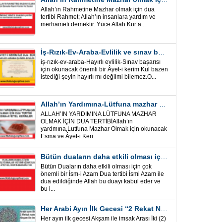
Allah’ın Rahmetine Mazhar olmak için dua
tertibi Rahmet; Allah’ın insanlara yardım ve
merhameti demektir. Yüce Allah Kur’a...
İş-Rızık-Ev-Araba-Evlilik ve sınav başarısı için okunacak Önemli bir Âyet
iş-rızık-ev-araba-Hayırlı evlilik-Sınav başarısı
için okunacak önemli bir Âyet-i kerim Kul bazen
istediği şeyin hayırlı mı değilmi bilemez.O...
Allah’ın Yardımına-Lütfuna mazhar olmak için Dua Tertibi
ALLAH’IN YARDIMINA LÜTFUNA MAZHAR
OLMAK İÇİN DUA TERTİBİAllah’ın
yardmına,Lutfuna Mazhar Olmak için okunacak
Esma ve Âyet-i Keri...
Bütün duaların daha etkili olması için önemli bir İsm-i Azam Dua Tertibi
Bütün Duaların daha etkili olması için çok
önemli bir İsm-i Azam Dua tertibi İsmi Azam ile
dua edildiğinde Allah bu duayı kabul eder ve
bu i...
Her Arabi Ayın İlk Gecesi “2 Rekat Namaz” O Ay tüm belalardan kurtuluş
Her ayın ilk gecesi Akşam ile imsak Arası İki (2)