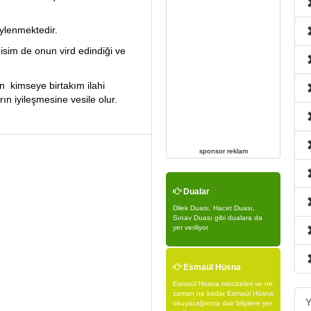
öylenmektedir.
 isim de onun vird edindiği ve
n kimseye birtakım ilahi
arın iyileşmesine vesile olur.
sponsor reklam
Dualar
Dilek Duası, Hacet Duası,
Sınav Duası gibi dualara da
yer veriliyor
Esmaül Hüsna
Esmaül Hüsna mücizeleri ve ne
zaman ne kadar Esmaül Hüsna
Y
okuyacağınıza dair bilgilere yer