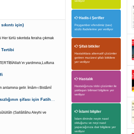
veriliyor
Hadis-i Şerifler
sıkıntı için)
Peygamber efendimiz (sav)
sözlü ifadelerine yer veriliyor
Her türlü sıkıntıda feraha çıkmak
Şifalı bitkiler
Tertibi
Hastalıklara alternatif çözümler
getiren mucizevi şifalı bitkilere
yer veriliyor
TİBİAllah’ın yardmına,Lutfuna
fi
Hastalık
Hastalığınıza tıbbi çözümler ile
den anlamına gelir. İmâm-ı Bistâmî
yaklaşan bilimsel bilgilere yer
veriliyor
Hicri ayın başında” Hilal görüldüğünde”Göz rahatsızlığının şifası için Fatiha süresi oku
İslami bilgiler
sûlüllâh (Sallâllâhu Aleyhi ve
İslam dininde neyin nasıl
olduğunu ve neyi nasıl
yapacağınıza dair bilgilere yer
veriliyor