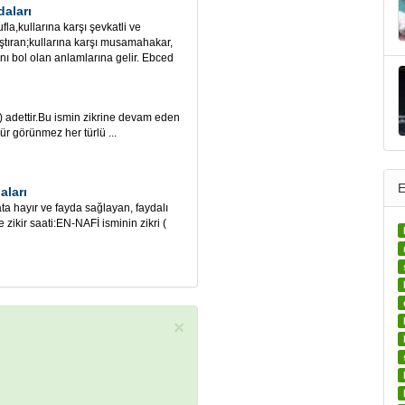
daları
fla,kullarına karşı şevkatli ve
ştıran;kullarına karşı musamahakar,
anı bol olan anlamlarına gelir. Ebced
dettir.Bu ismin zikrine devam eden
r görünmez her türlü ...
E
aları
a hayır ve fayda sağlayan, faydalı
zikir saati:EN-NAFİ isminin zikri (
×