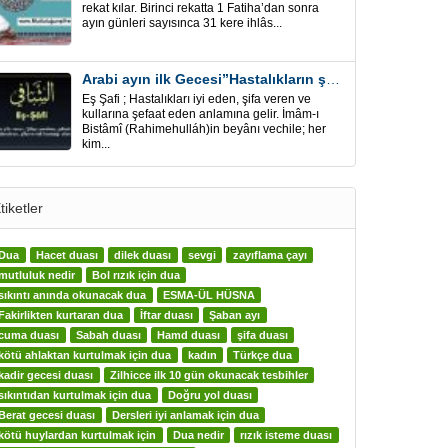
rekat kılar. Birinci rekatta 1 Fatiha’dan sonra
ayın günleri sayısınca 31 kere ihlâs...
Arabi ayın ilk Gecesi”Hastalıkların şifa için” Eş-Şafi
Eş Şafi ; Hastalıkları iyi eden, şifa veren ve
kullarına şefaat eden anlamına gelir. İmâm-ı
Bistâmî (Rahimehulláh)in beyânı vechile; her
kim...
tiketler
Dua
Hacet duası
dilek duası
sevgi
zayıflama çayı
mutluluk nedir
Bol rızık için dua
sıkıntı anında okunacak dua
ESMA-ÜL HÜSNA
Fakirlikten kurtaran dua
İftar duası
Şaban ayı
cuma duası
Sabah duası
Hamd duası
şifa duası
kötü ahlaktan kurtulmak için dua
kadın
Türkçe dua
kadir gecesi duası
Zilhicce ilk 10 gün okunacak tesbihler
sıkıntıdan kurtulmak için dua
Doğru yol duası
Berat gecesi duası
Dersleri iyi anlamak için dua
kötü huylardan kurtulmak için
Dua nedir
rızık isteme duası