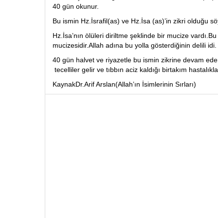
40 gün okunur.
Bu ismin Hz.İsrafil(as) ve Hz.İsa (as)’in zikri olduğu s
Hz.İsa’nın ölüleri diriltme şeklinde bir mucize vardı.Bu
mucizesidir.Allah adına bu yolla gösterdiğinin delili idi.
40 gün halvet ve riyazetle bu ismin zikrine devam ede
tecelliler gelir ve tıbbın aciz kaldığı birtakım hastalıkl
KaynakDr.Arif Arslan(Allah’ın İsimlerinin Sırları)