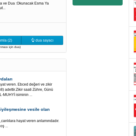
ma ve Dua :Okunacak Esma Ya
t...
mla (2)
dua sayacı
anması için dua)
daları
yat veren. Ebced değeri ve zikir
) adettir.Zikir saati Zühre, Günü
EL-MUHYİ isiminin ...
n iyileşmesine vesile olan
lara hayat veren anlamındadır.
oş ...