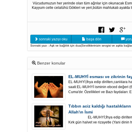
Vücudumuzun her yerinde olan tüm ağrılar için okunacak Es
Kayyum celle celalühü:Gökleri ve yeri,bütün mahlukatı ayakta tu
sonraki yazıyı oku
başa dön
yoru
Sonraki yazı : Aşk ve bağlılık için dua(Sevdiklerinizin sevgisi ve aşkla bağl
Benzer konular
EL-MUHYİ esması ve zikrinin fay
EL-MUHYİ;İhya edip dirilten,canlılara ha
saati:EL-MUHYİ isminin ebced değeri (68
Cuma'dır. Özellikleri ve Bazı faydaları: 
Tıbbın aciz kaldığı hastalıkları
Allah'ın İsmi
EL-MUHYİ;İhya edip dirilten,canlı
Kırk gün halvet ve rizayetle (Yani dinin h