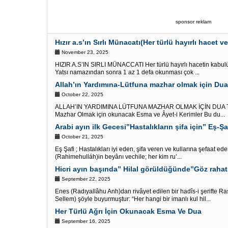
sponsor reklam
Hızır a.s’ın Sırlı Münacatı(Her türlü hayırlı hacet ve 
November 23, 2025
HIZIR A.S’IN SIRLI MÜNACCATI Her türlü hayırlı hacetin kabulü 
Yatsı namazından sonra 1 az 1 defa okunması çok ...
Allah’ın Yardımına-Lütfuna mazhar olmak için Dua 
October 22, 2025
ALLAH’IN YARDIMINA LÜTFUNA MAZHAR OLMAK İÇİN DUA TER
Mazhar Olmak için okunacak Esma ve Âyet-i Kerimler Bu du...
Arabi ayın ilk Gecesi”Hastalıkların şifa için” Eş-Şa
October 21, 2025
Eş Şafi ; Hastalıkları iyi eden, şifa veren ve kullarına şefaat e
(Rahimehulláh)in beyânı vechile; her kim ru’...
September 22, 2025
Enes (Radıyallâhu Anh)dan rivâyet edilen bir hadîs-i şerifte Ra
Sellem) şöyle buyurmuştur: “Her hangi bir imanlı kul hil...
Her Türlü Ağrı İçin Okunacak Esma Ve Dua
September 16, 2025