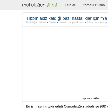
Dualar
Esmaül Hüsna
Mutluluğun Şifresi
>
Dualar
>
Hastalık ve şifa duaları
>
Tıbbın aciz kaldığı baz
sponsor reklam
Bu ismi şerifin zikir günü Cumadır.Zikir adedi ise (68) 