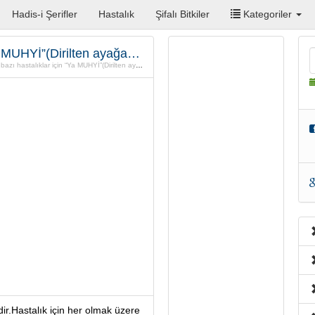
Hadis-i Şerifler
Hastalık
Şifalı Bitkiler
Kategoriler
Tıbbın aciz kaldığı bazı hastalıklar için “Ya MUHYİ”(Dirilten ayağa kaldıran)
ı hastalıklar için “Ya MUHYİ”(Dirilten ayağa kaldıran)
dir.Hastalık için her olmak üzere