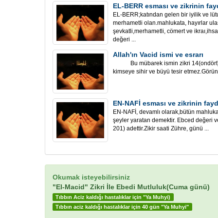
EL-BERR esması ve zikrinin fay
EL-BERR;katından gelen bir iyilik ve lütu
merhametli olan.mahlukata, hayırlar ula
şevkatli,merhametli, cömert ve ikraı,ihs
değeri ...
Allah'ın Vacid ismi ve esrarı
Bu mübarek ismin zikri 14(ondört) a
kimseye sihir ve büyü tesir etmez.Görünü
EN-NAFİ esması ve zikrinin fayd
EN-NAFİ, devamlı olarak,bütün mahlukat
şeyler yaratan demektir. Ebced değeri ve 
201) adettir.Zikir saati Zühre, günü ...
Okumak isteyebilirsiniz
"El-Macid" Zikri İle Ebedi Mutluluk(Cuma günü)
Tıbbın Aciz kaldığı hastalıklar için "Ya Muhyi)
Tıbbın aciz kaldığı hastalıklar için 40 gün "Ya Muhyi"