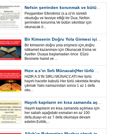
Nefsin şerrinden korunmak ve bütün sıkıntılar için Önemli bir Dua
Peygamber Efendimiz (s.a.v)’in sürekli
okuduğu ve tavsiye ettiği bir Dua; Nefsin
şerrinden korunma.Ve bütün sıkıntılar için
okunacak ö...
Bir Kimsenin Doğru Yola Girmesi için ” Esma ve Âyetler”
Bir kimsenin doğru yola erişmesi için,doğru
istikamet kazanması için Okunacak Esma ve
Ayetler. Duaya başlamadan önce Eûzü
Besmele hamd ve ...
Hızır a.s’ın Sırlı Münacatı(Her türlü hayırlı hacet ve sıkıntı için)
HIZIR A.S’IN SIRLI MÜNACCATI Her türlü
hayırlı hacetin kabulü Her türlü sıkıntıda feraha
çıkmak Yatsı namazından sonra 1 az 1 defa
oku...
Hayırlı kapıların en kısa zamanda açılması için Esmalar ve Dua
Hayırlı kapıların en kısa zamanda açılması için
her sabah aşağıdaki esmaları en az 100
defa,duayı en az 7 defa okumaya devam
edelim.Evlilik,...
Allah’ın Rahmetine Mazhar olmak için ” Esmalar-Ayet ve Dualar”