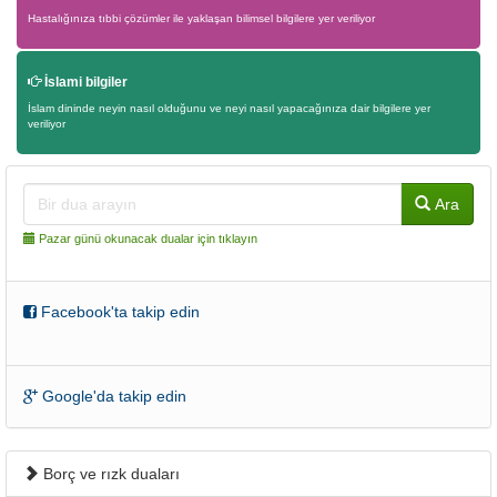
Hastalığınıza tıbbi çözümler ile yaklaşan bilimsel bilgilere yer veriliyor
İslami bilgiler
İslam dininde neyin nasıl olduğunu ve neyi nasıl yapacağınıza dair bilgilere yer
veriliyor
Ara
Pazar günü okunacak dualar için tıklayın
Facebook'ta takip edin
Google'da takip edin
Borç ve rızk duaları