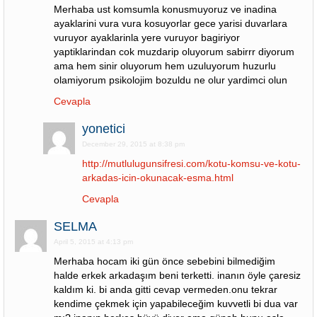
Merhaba ust komsumla konusmuyoruz ve inadina
ayaklarini vura vura kosuyorlar gece yarisi duvarlara
vuruyor ayaklarinla yere vuruyor bagiriyor
yaptiklarindan cok muzdarip oluyorum sabirrr diyorum
ama hem sinir oluyorum hem uzuluyorum huzurlu
olamiyorum psikolojim bozuldu ne olur yardimci olun
Cevapla
yonetici
December 29, 2015 at 8:38 pm
http://mutlulugunsifresi.com/kotu-komsu-ve-kotu-
arkadas-icin-okunacak-esma.html
Cevapla
SELMA
April 5, 2015 at 4:13 pm
Merhaba hocam iki gün önce sebebini bilmediğim
halde erkek arkadaşım beni terketti. inanın öyle çaresiz
kaldım ki. bi anda gitti cevap vermeden.onu tekrar
kendime çekmek için yapabileceğim kuvvetli bi dua var