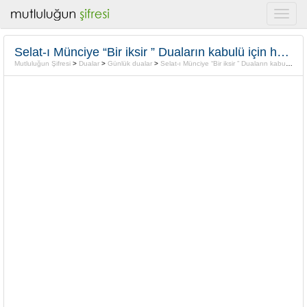
Selat-ı Münciye “Bir iksir ” Duaların kabulü için her gün 100
Mutluluğun Şifresi
>
Dualar
>
Günlük dualar
>
Selat-ı Münciye “Bir iksir ” Duaların kabulü için her gün 100