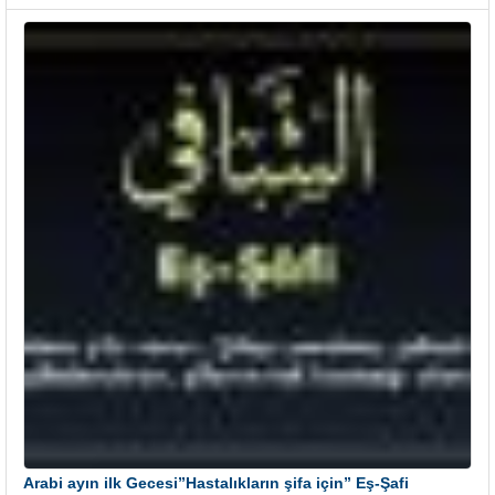
Arabi ayın ilk Gecesi”Hastalıkların şifa için” Eş-Şafi