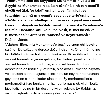
“Allâhumme salli alâ Seyyidinâ Muhammedin ve alâ âli
Seyyidina Muhammedin salâten tüncînâ bihâ min-cemî’il-
ehvâli vel âfat. Ve takdî lenâ bihâ cemîal hâcât ve
tutahhirunâ bihâ min-cemîi’s-seyyiât ve terfe’unâ bihâ
a’lâ’d-deracât ve tubelliğunâ bihâ aksâ’l-ğayât min cemiîl-
hayrâti fî’l-hayâti ve ba’del-memât birahmetike Yâ erhame’r-
rahimîn. Hasbunellahu ve ni’mel vekîl, ni’mel mevlâ ve
ni’me’n-nasîr. Ğufraneke rabbenâ ve ileyke’l-masîr.”
Duânın Mânâsı:
“Allahım! Efendimiz Muhammed’e (sav) ve onun ehli beytine
salât et. Bu salâvat o derece değerli olsun ki: Onun hürmetine
bizi bütün korku ve belalardan kurtarsın. Bizim ihtiyaçlarımızı o
salâvat hürmetine yerine getirsin, bizi bütün günahlardan bu
salâvat hürmetine temizlersin, o salâvat hürmetine bizi
derecelerin en üstüne yüceltirsin, o salâvat hürmetine hayatta
ve öldükten sonra düşünülebilecek bütün hayırlar konusunda
gayelerin en sonuna kadar ulaştırsın. Ey merhametlilerin
merhametlisi bize bunları merhametinle nasip et. Allah Tealâ
bize kafidir ve ne iyi bir dost, ne iyi bir vekildir. Ey Rabbimiz,
senin mağfiretini dileriz, dönüş yalnız sanadır.”