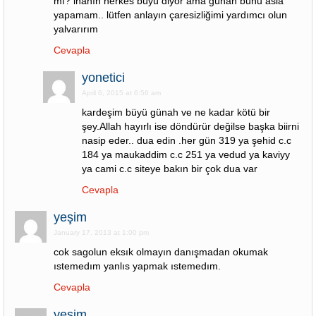
mı? inanın herkes büyü diyor ama günah bunu asla
yapamam.. lütfen anlayın çaresizliğimi yardımcı olun
yalvarırım
Cevapla
yonetici
April 6, 2015 at 6:56 am
kardeşim büyü günah ve ne kadar kötü bir
şey.Allah hayırlı ise döndürür değilse başka biirni
nasip eder.. dua edin .her gün 319 ya şehid c.c
184 ya maukaddim c.c 251 ya vedud ya kaviyy
ya cami c.c siteye bakın bir çok dua var
Cevapla
yeşim
January 17, 2013 at 1:00 pm
cok sagolun eksık olmayın danışmadan okumak
ıstemedım yanlıs yapmak ıstemedım.
Cevapla
yeşim