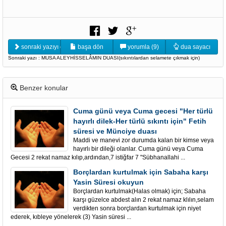
sonraki yazıyı oku
başa dön
yorumla (9)
dua sayacı
Sonraki yazı : MUSA ALEYHİSSELÂMIN DUASI(sıkıntılardan selamete çıkmak için)
Benzer konular
Cuma günü veya Cuma gecesi "Her türlü
hayırlı dilek-Her türlü sıkıntı için" Fetih
süresi ve Münciye duası
Maddi ve manevi zor durumda kalan bir kimse veya
hayırlı bir dileği olanlar. Cuma günü veya Cuma
Gecesi 2 rekat namaz kılıp,ardından,7 istiğfar 7 "Sübhanallahi ...
Borçlardan kurtulmak için Sabaha karşı
Yasin Süresi okuyun
Borçlardan kurtulmak(Halas olmak) için; Sabaha
karşı güzelce abdest alın 2 rekat namaz klılın,selam
verdikten sonra borçlardan kurtulmak için niyet
ederek, kıbleye yönelerek (3) Yasin süresi ...