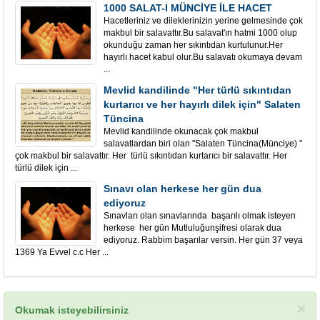
1000 SALAT-I MÜNCİYE İLE HACET
Hacetleriniz ve dileklerinizin yerine gelmesinde çok
makbul bir salavattır.Bu salavat'ın hatmi 1000 olup
okunduğu zaman her sıkıntıdan kurtulunur.Her
hayırlı hacet kabul olur.Bu salavatı okumaya devam
...
Mevlid kandilinde "Her türlü sıkıntıdan
kurtarıcı ve her hayırlı dilek için" Salaten
Tüncina
Mevlid kandilinde okunacak çok makbul
salavatlardan biri olan "Salaten Tüncina(Münciye) "
çok makbul bir salavattır. Her türlü sıkıntıdan kurtarıcı bir salavattır. Her
türlü dilek için ...
Sınavı olan herkese her gün dua
ediyoruz
Sınavları olan sınavlarında başarılı olmak isteyen
herkese her gün Mutluluğunşifresi olarak dua
ediyoruz. Rabbim başarılar versin. Her gün 37 veya
1369 Ya Evvel c.c Her ...
×
Okumak isteyebilirsiniz