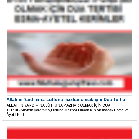
Allah’ın Yardımına-Lütfuna mazhar olmak için Dua Tertibi
ALLAH’IN YARDIMINA LÜTFUNA MAZHAR OLMAK İÇİN DUA
TERTİBİAllah’ın yardmına,Lutfuna Mazhar Olmak için okunacak Esma ve
Âyet-i Keri...