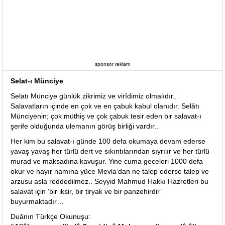
sponsor reklam
Selat-ı Münciye
Selatı Münciye günlük zikrimiz ve virîdimiz olmalıdır..
Salavatların içinde en çok ve en çabuk kabul olanıdır. Selâtı
Münciyenin; çok müthiş ve çok çabuk tesir eden bir salavat-ı
şerife olduğunda ulemanın görüş birliği vardır..
Her kim bu salavat-ı günde 100 defa okumaya devam ederse
yavaş yavaş her türlü dert ve sıkıntılarından sıyrılır ve her türlü
murad ve maksadına kavuşur. Yine cuma geceleri 1000 defa
okur ve hayır namına yüce Mevla’dan ne talep ederse talep ve
arzusu asla reddedilmez.. Seyyid Mahmud Hakkı Hazretleri bu
salavat için ‘bir iksir, bir tiryak ve bir panzehirdir’
buyurmaktadır…
Duânın Türkçe Okunuşu: