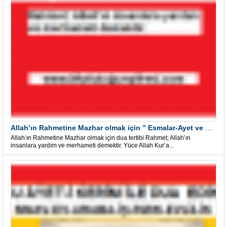
Allah’ın Rahmetine Mazhar olmak için ” Esmalar-Ayet ve Dualar”
Allah’ın Rahmetine Mazhar olmak için dua tertibi Rahmet; Allah’ın
insanlara yardım ve merhameti demektir. Yüce Allah Kur’a...