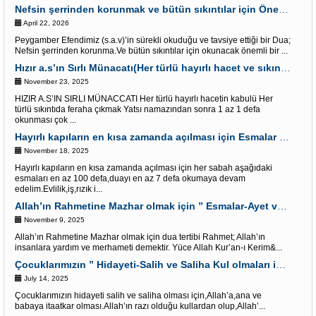
Nefsin şerrinden korunmak ve bütün sıkıntılar için Önemli bir Dua
April 22, 2026
Peygamber Efendimiz (s.a.v)’in sürekli okuduğu ve tavsiye ettiği bir Dua;
Nefsin şerrinden korunma.Ve bütün sıkıntılar için okunacak önemli bir ...
Hızır a.s’ın Sırlı Münacatı(Her türlü hayırlı hacet ve sıkıntı için)
November 23, 2025
HIZIR A.S’IN SIRLI MÜNACCATI Her türlü hayırlı hacetin kabulü Her
türlü sıkıntıda feraha çıkmak Yatsı namazından sonra 1 az 1 defa
okunması çok ...
Hayırlı kapıların en kısa zamanda açılması için Esmalar ve Dua
November 18, 2025
Hayırlı kapıların en kısa zamanda açılması için her sabah aşağıdaki
esmaları en az 100 defa,duayı en az 7 defa okumaya devam
edelim.Evlilik,iş,rızık i...
Allah’ın Rahmetine Mazhar olmak için ” Esmalar-Ayet ve Dualar”
November 9, 2025
Allah’ın Rahmetine Mazhar olmak için dua tertibi Rahmet; Allah’ın
insanlara yardım ve merhameti demektir. Yüce Allah Kur’an-ı Kerim&...
Çocuklarımızın ” Hidayeti-Salih ve Saliha Kul olmaları için” Dua tertibi
July 14, 2025
Çocuklarımızın hidayeti salih ve saliha olması için,Allah’a,ana ve
babaya itaatkar olması.Allah’ın razı olduğu kullardan olup,Allah’...