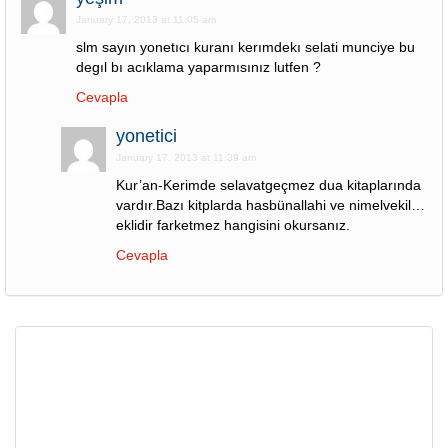
January 17, 2013 at 11:05 am
slm sayın yonetıcı kuranı kerımdekı selati munciye bu
degıl bı acıklama yaparmısınız lutfen ?
Cevapla
yonetici
January 17, 2013 at 11:39 am
Kur’an-Kerimde selavatgeçmez dua kitaplarında
vardır.Bazı kitplarda hasbünallahi ve nimelvekil…
eklidir farketmez hangisini okursanız.
Cevapla