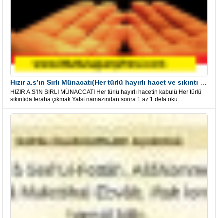
Hızır a.s’ın Sırlı Münacatı(Her türlü hayırlı hacet ve sıkıntı için)
HIZIR A.S’IN SIRLI MÜNACCATI Her türlü hayırlı hacetin kabulü Her türlü
sıkıntıda feraha çıkmak Yatsı namazından sonra 1 az 1 defa oku...