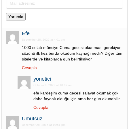
Efe
September 28, 2022 at 4:01 pm
1000 selatı münciye Cuma gecesi okunması gerekiyor
sözünü ilk kez burda okudum kaynağı nedir? Diğer tüm
sitelerde ve kitaplarda gün belirtilmiyor
Cevapla
yonetici
October 8, 2022 at 10:09 am
efe kardeşim cuma gecesi salavat okumak çok
daha faydalı olduğu için ama her gün okunabilir
Cevapla
Umutsuz
December 28, 2015 at 10:51 pm