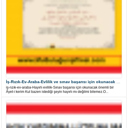
İş-Rızık-Ev-Araba-Evlilik ve sınav başarısı için okunacak Önemli bir Âyet
iş-rızık-ev-araba-Hayırlı evlilik-Sınav başarısı için okunacak önemli bir
Âyet-i kerim Kul bazen istediği şeyin hayırlı mı değilmi bilemez.O...