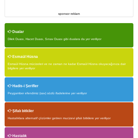
sponsor reklam
Dualar
Dilek Duası, Hacet Duası, Sınav Duası gibi dualara da yer veriliyor
Esmaül Hüsna
Esmaül Hüsna mücizeleri ve ne zaman ne kadar Esmaül Hüsna okuyacağınıza dair
bilgilere yer veriliyor
Hadis-i Şerifler
Peygamber efendimiz (sav) sözlü ifadelerine yer veriliyor
Şifalı bitkiler
Hastalıklara alternatif çözümler getiren mucizevi şifalı bitkilere yer veriliyor
Hastalık