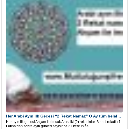
Her Arabi Ayın İlk Gecesi “2 Rekat Namaz” O Ay tüm belalardan kurtuluş
Her ayın ilk gecesi Akşam ile imsak Arası İki (2) rekat kılar. Birinci rekatta 1
Fatiha’dan sonra ayın günleri sayısınca 31 kere ihlâs...