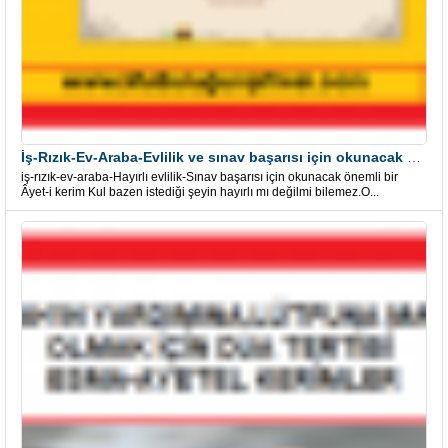
İş-Rızık-Ev-Araba-Evlilik ve sınav başarısı için okunacak Önemli bir Âyet
iş-rızık-ev-araba-Hayırlı evlilik-Sınav başarısı için okunacak önemli bir
Âyet-i kerim Kul bazen istediği şeyin hayırlı mı değilmi bilemez.O...