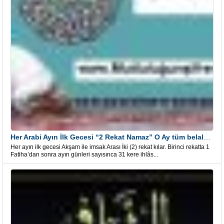
Her Arabi Ayın İlk Gecesi “2 Rekat Namaz” O Ay tüm belalardan kurtuluş
Her ayın ilk gecesi Akşam ile imsak Arası İki (2) rekat kılar. Birinci rekatta 1
Fatiha’dan sonra ayın günleri sayısınca 31 kere ihlâs...