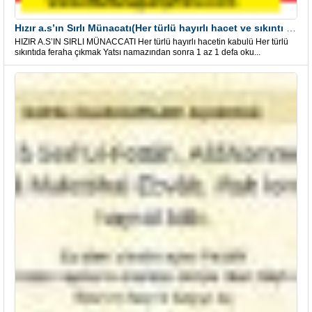
Hızır a.s’ın Sırlı Münacatı(Her türlü hayırlı hacet ve sıkıntı için)
HIZIR A.S’IN SIRLI MÜNACCATI Her türlü hayırlı hacetin kabulü Her türlü
sıkıntıda feraha çıkmak Yatsı namazından sonra 1 az 1 defa oku...