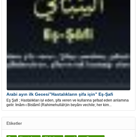
Arabi ayın ilk Gecesi”Hastalıkların şifa için” Eş-Şafi
Eş Şafi ; Hastalıkları iyi eden, şifa veren ve kullarına şefaat eden anlamına
gelir. İmâm-ı Bistâmî (Rahimehulláh)in beyânı vechile; her kim...
Etiketler