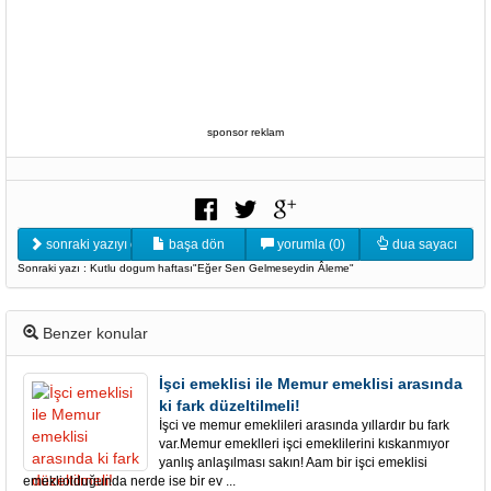
sponsor reklam
sonraki yazıyı oku
başa dön
yorumla (0)
dua sayacı
Sonraki yazı : Kutlu dogum haftası"Eğer Sen Gelmeseydin Âleme"
Benzer konular
İşci emeklisi ile Memur emeklisi arasında
ki fark düzeltilmeli!
İşci ve memur emeklileri arasında yıllardır bu fark
var.Memur emeklleri işci emeklilerini kıskanmıyor
yanlış anlaşılması sakın! Aam bir işci emeklisi
emekliolduğunda nerde ise bir ev ...