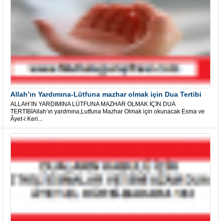
Allah’ın Yardımına-Lütfuna mazhar olmak için Dua Tertibi
ALLAH’IN YARDIMINA LÜTFUNA MAZHAR OLMAK İÇİN DUA
TERTİBİAllah’ın yardmına,Lutfuna Mazhar Olmak için okunacak Esma ve
Âyet-i Keri...