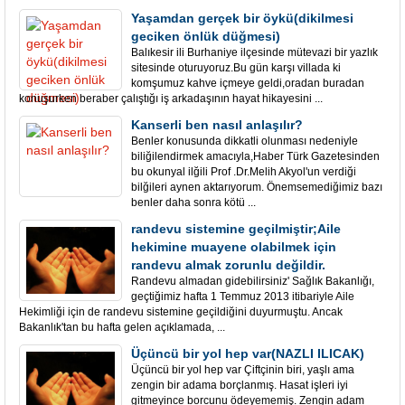
Yaşamdan gerçek bir öykü(dikilmesi
geciken önlük düğmesi)
Balıkesir ili Burhaniye ilçesinde mütevazi bir yazlık
sitesinde oturuyoruz.Bu gün karşı villada ki
komşumuz kahve içmeye geldi,oradan buradan
konuşurken beraber çalıştığı iş arkadaşının hayat hikayesini ...
Kanserli ben nasıl anlaşılır?
Benler konusunda dikkatli olunması nedeniyle
biliğilendirmek amacıyla,Haber Türk Gazetesinden
bu okunyal ilğili Prof .Dr.Melih Akyol'un verdiği
bilğileri aynen aktarıyorum. Önemsemediğimiz bazı
benler daha sonra kötü ...
randevu sistemine geçilmiştir;Aile
hekimine muayene olabilmek için
randevu almak zorunlu değildir.
Randevu almadan gidebilirsiniz' Sağlık Bakanlığı,
geçtiğimiz hafta 1 Temmuz 2013 itibariyle Aile
Hekimliği için de randevu sistemine geçildiğini duyurmuştu. Ancak
Bakanlık'tan bu hafta gelen açıklamada, ...
Üçüncü bir yol hep var(NAZLI ILICAK)
Üçüncü bir yol hep var Çiftçinin biri, yaşlı ama
zengin bir adama borçlanmış. Hasat işleri iyi
gitmeyince borcunu ödeyememiş. Zengin adam