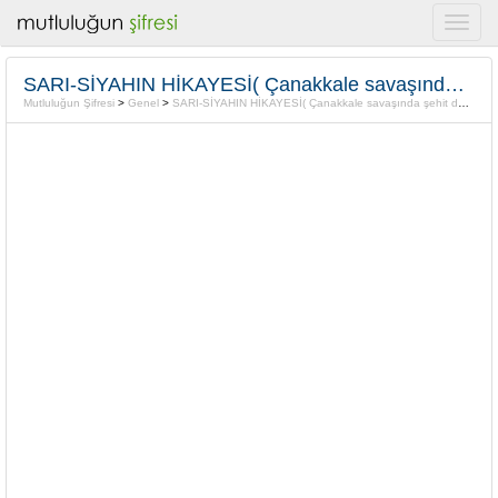
SARI-SİYAHIN HİKAYESİ( Çanakkale savaşında şehit düşen öğrenciler)
Mutluluğun Şifresi
>
Genel
>
SARI-SİYAHIN HİKAYESİ( Çanakkale savaşında şehit düşen öğrenciler)