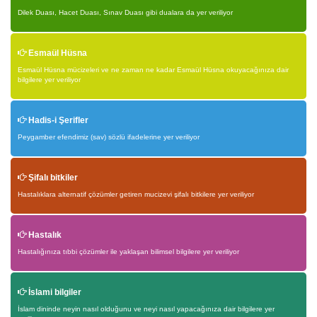
Dilek Duası, Hacet Duası, Sınav Duası gibi dualara da yer veriliyor
Esmaül Hüsna
Esmaül Hüsna mücizeleri ve ne zaman ne kadar Esmaül Hüsna okuyacağınıza dair
bilgilere yer veriliyor
Hadis-i Şerifler
Peygamber efendimiz (sav) sözlü ifadelerine yer veriliyor
Şifalı bitkiler
Hastalıklara alternatif çözümler getiren mucizevi şifalı bitkilere yer veriliyor
Hastalık
Hastalığınıza tıbbi çözümler ile yaklaşan bilimsel bilgilere yer veriliyor
İslami bilgiler
İslam dininde neyin nasıl olduğunu ve neyi nasıl yapacağınıza dair bilgilere yer