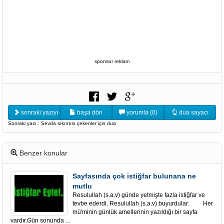
sponsor reklam
sonraki yazıyı oku
başa dön
yorumla (0)
dua sayacı
Sonraki yazı : Sevda sıkıntısı çekenler için dua
Benzer konular
Sayfasında çok istiğfar bulunana ne
mutlu
Resulullah (s.a.v) günde yetmişte fazla istiğfar ve
tevbe ederdi. Resulullah (s.a.v) buyurdular: Her
mü'minin günlük amellerinin yazıldığı bir sayfa
vardır.Gün sonunda ...