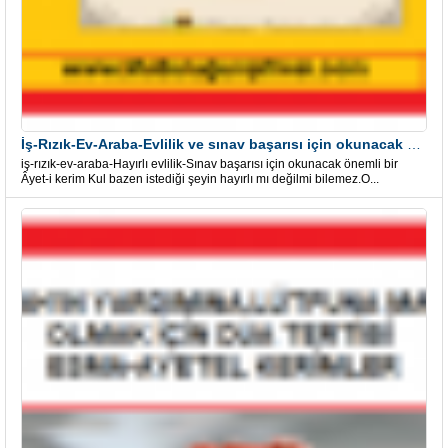
İş-Rızık-Ev-Araba-Evlilik ve sınav başarısı için okunacak Önemli bir Âyet
iş-rızık-ev-araba-Hayırlı evlilik-Sınav başarısı için okunacak önemli bir
Âyet-i kerim Kul bazen istediği şeyin hayırlı mı değilmi bilemez.O...