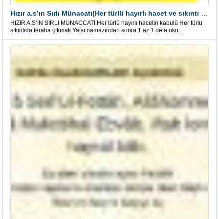
Hızır a.s’ın Sırlı Münacatı(Her türlü hayırlı hacet ve sıkıntı için)
HIZIR A.S’IN SIRLI MÜNACCATI Her türlü hayırlı hacetin kabulü Her türlü
sıkıntıda feraha çıkmak Yatsı namazından sonra 1 az 1 defa oku...