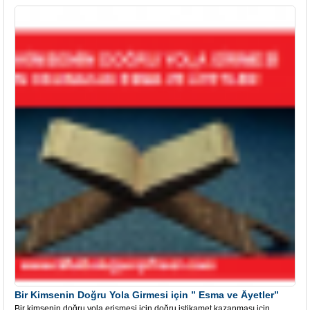
Bir Kimsenin Doğru Yola Girmesi için ” Esma ve Âyetler”
Bir kimsenin doğru yola erişmesi için,doğru istikamet kazanması için