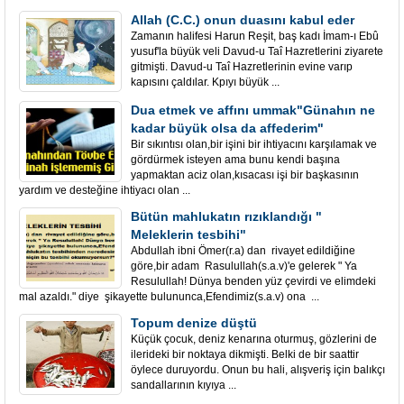
Allah (C.C.) onun duasını kabul eder
Zamanın halifesi Harun Reşit, baş kadı İmam-ı Ebû
yusuf'la büyük veli Davud-u Taî Hazretlerini ziyarete
gitmişti. Davud-u Taî Hazretlerinin evine varıp
kapısını çaldılar. Kpıyı büyük ...
Dua etmek ve affını ummak"Günahın ne
kadar büyük olsa da affederim"
Bir sıkıntısı olan,bir işini bir ihtiyacını karşılamak ve
gördürmek isteyen ama bunu kendi başına
yapmaktan aciz olan,kısacası işi bir başkasının
yardım ve desteğine ihtiyacı olan ...
Bütün mahlukatın rızıklandığı "
Meleklerin tesbihi"
Abdullah ibni Ömer(r.a) dan rivayet edildiğine
göre,bir adam Rasulullah(s.a.v)'e gelerek " Ya
Resulullah! Dünya benden yüz çevirdi ve elimdeki
mal azaldı." diye şikayette bulununca,Efendimiz(s.a.v) ona ...
Topum denize düştü
Küçük çocuk, deniz kenarına oturmuş, gözlerini de
ilerideki bir noktaya dikmişti. Belki de bir saattir
öylece duruyordu. Onun bu hali, alışveriş için balıkçı
sandallarının kıyıya ...