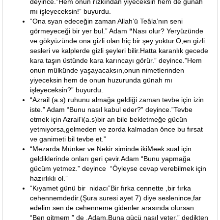
deyince.”Hem onun rızkından yiyeceksin hem de günah
mı işleyeceksin!” buyurdu.
“Ona syan edeceğin zaman Allah’ü Teâla’nın seni
görmeyeceği bir yer bul.” Adam
“
Nası olur? Yeryüzünde
ve gökyüzünde ona gizli olan hiç bir şey yoktur.O,en gizli
sesleri ve kalplerde gizli şeyleri bilir.Hatta karanlık gecede
kara taşın üstünde kara karıncayı görür.” deyince.”Hem
onun mülkünde yaşayacaksın,onun nimetlerinden
yiyeceksin hem de onu
n
huzurunda günah mı
işleyeceksin?” buyurdu.
“Azrail (a.s) ruhunu almağa geldiği zaman tevbe için izin
iste.” Adam “Bunu nasıl kabul eder?” deyince.”Tevbe
etmek için Azrail’i(a.s)bir an bile bekletmeğe gücün
yetmiyorsa,gelmeden ve zorda kalmadan önce bu fırsat
ve ganimeti bil tevbe et.”
“Mezarda Münker ve Nekir siminde ikiMeek sual için
geldiklerinde onları geri çevir.Adam “Bunu yapmağa
gücüm yetmez.” deyince “Öyleyse cevap verebilmek için
hazırlıklı ol.”
“Kıyamet günü bir nidacı”Bir fırka cennette ,bir fırka
cehennemdedir.(Şura suresi ayet 7) diye seslenince,far
edelim sen de cehenneme gidenler arasında olursan
“Ben gitmem ” de .Adam,Buna gücü nasıl yeter.” dedikten