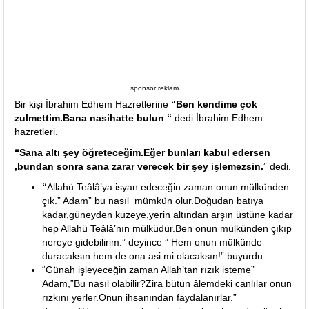
sponsor reklam
Bir kişi İbrahim Edhem Hazretlerine
“Ben kendime çok
zulmettim.Bana nasihatte bulun “
dedi.İbrahim Edhem
hazretleri.
“Sana altı şey öğreteceğim.Eğer bunları kabul edersen
,bundan sonra sana zarar verecek bir şey işlemezsin.
” dedi.
“
Allahü Teâlâ’ya isyan edeceğin zaman onun mülkünden
çık.”
Adam
” bu nasıl mümkün olur.Doğudan batıya
kadar,güneyden kuzeye,yerin altından arşın üstüne kadar
hep Allahü Teâlâ’nın mülküdür.Ben onun mülkünden çıkıp
nereye gidebilirim.”
deyince ” Hem onun mülkünde
duracaksın hem de ona asi mi olacaksın!” buyurdu.
“Günah işleyeceğin zaman Allah’tan rızık isteme”
Adam,”Bu nasıl olabilir?Zira bütün âlemdeki canlılar onun
rızkını yerler.Onun ihsanından faydalanırlar.”