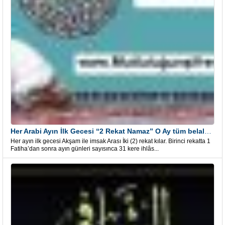
Her Arabi Ayın İlk Gecesi “2 Rekat Namaz” O Ay tüm belalardan kurtuluş
Her ayın ilk gecesi Akşam ile imsak Arası İki (2) rekat kılar. Birinci rekatta 1
Fatiha’dan sonra ayın günleri sayısınca 31 kere ihlâs...