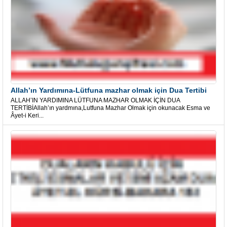
Allah’ın Yardımına-Lütfuna mazhar olmak için Dua Tertibi
ALLAH’IN YARDIMINA LÜTFUNA MAZHAR OLMAK İÇİN DUA
TERTİBİAllah’ın yardmına,Lutfuna Mazhar Olmak için okunacak Esma ve
Âyet-i Keri...