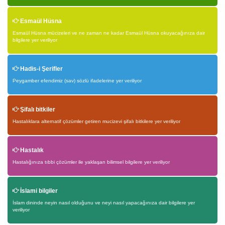
Esmaül Hüsna
Esmaül Hüsna mücizeleri ve ne zaman ne kadar Esmaül Hüsna okuyacağınıza dair
bilgilere yer veriliyor
Hadis-i Şerifler
Peygamber efendimiz (sav) sözlü ifadelerine yer veriliyor
Şifalı bitkiler
Hastalıklara alternatif çözümler getiren mucizevi şifalı bitkilere yer veriliyor
Hastalık
Hastalığınıza tıbbi çözümler ile yaklaşan bilimsel bilgilere yer veriliyor
İslami bilgiler
İslam dininde neyin nasıl olduğunu ve neyi nasıl yapacağınıza dair bilgilere yer
veriliyor