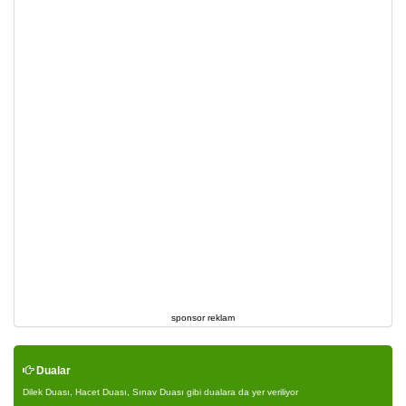
sponsor reklam
Dualar
Dilek Duası, Hacet Duası, Sınav Duası gibi dualara da yer veriliyor