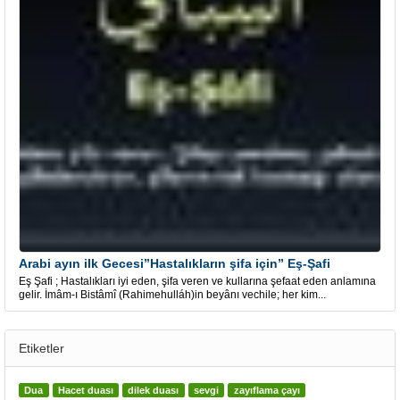
Arabi ayın ilk Gecesi”Hastalıkların şifa için” Eş-Şafi
Eş Şafi ; Hastalıkları iyi eden, şifa veren ve kullarına şefaat eden anlamına
gelir. İmâm-ı Bistâmî (Rahimehulláh)in beyânı vechile; her kim...
Etiketler
Dua
Hacet duası
dilek duası
sevgi
zayıflama çayı