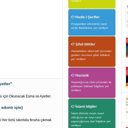
veriliyor
Hadis-i Şerifler
Peygamber efendimiz (sav)
sözlü ifadelerine yer veriliyor
Şifalı bitkiler
Hastalıklara alternatif çözümler
getiren mucizevi şifalı bitkilere
yer veriliyor
Hastalık
Hastalığınıza tıbbi çözümler ile
yetler”
yaklaşan bilimsel bilgilere yer
veriliyor
sı için Okunacak Esma ve Ayetler.
İslami bilgiler
sıkıntı için)
İslam dininde neyin nasıl
olduğunu ve neyi nasıl
Her türlü sıkıntıda feraha çıkmak
yapacağınıza dair bilgilere yer
veriliyor