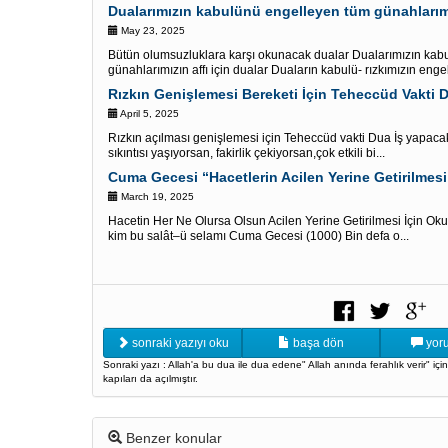
Dualarımızın kabulünü engelleyen tüm günahlarımız
May 23, 2025
Bütün olumsuzluklara karşı okunacak dualar Dualarımızın kab
günahlarımızın affı için dualar Duaların kabulü- rızkımızın enge
Rızkın Genişlemesi Bereketi İçin Teheccüd Vakti 
April 5, 2025
Rızkın açılması genişlemesi için Teheccüd vakti Dua İş yapacak
sıkıntısı yaşıyorsan, fakirlik çekiyorsan,çok etkili bi...
March 19, 2025
Hacetin Her Ne Olursa Olsun Acilen Yerine Getirilmesi İçin O
kim bu salât–ü selamı Cuma Gecesi (1000) Bin defa o...
sonraki yazıyı oku
başa dön
yoru
Sonraki yazı : Allah'a bu dua ile dua edene" Allah anında ferahlık verir" i
kapıları da açılmıştır.
Benzer konular