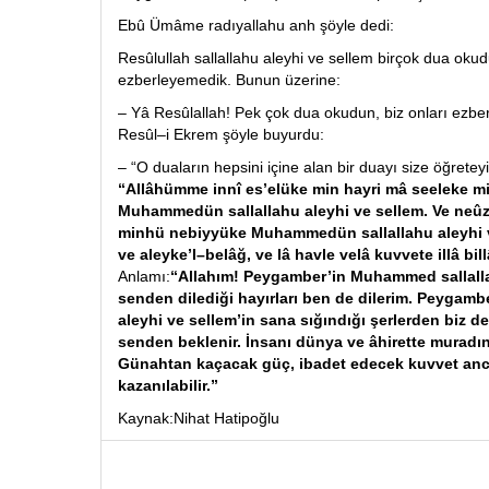
Ebû Ümâme radıyallahu anh şöyle dedi:
Resûlullah sallallahu aleyhi ve sellem birçok dua okud
ezberleyemedik. Bunun üzerine:
– Yâ Resûlallah! Pek çok dua okudun, biz onları ezb
Resûl–i Ekrem şöyle buyurdu:
– “O duaların hepsini içine alan bir duayı size öğrete
“Allâhümme innî es’elüke min hayri mâ seeleke 
Muhammedün sallallahu aleyhi ve sellem. Ve neûz
minhü nebiyyüke Muhammedün sallallahu aleyhi v
ve aleyke’l–belâğ, ve lâ havle velâ kuvvete illâ bil
Anlamı:
“Allahım! Peygamber’in Muhammed sallalla
senden dilediği hayırları ben de dilerim. Peygam
aleyhi ve sellem’in sana sığındığı şerlerden biz d
senden beklenir. İnsanı dünya ve âhirette muradın
Günahtan kaçacak güç, ibadet edecek kuvvet anca
kazanılabilir.”
Kaynak:Nihat Hatipoğlu