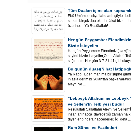
Tüm Duaları içine alan kapsamlı
Ebû Ümâme radıyallahu anh şöyle dedi: 
sellem birçok dua okudu, fakat biz ond
üzerine: – Yâ Resûlallah! ...
Her gün Peygamber Efendimizin A
Bizde İsteyelim
Her gün Peygamber Efendimiz (s.a.v)'in A
şeyleri bizde isteyelim,Onun Allah-ü Teâ
sağınalım. Her gün 3-7-21-41 gibi okuyab
Bu günün duası(Nihat Hatipoğl
Ya Rabbi! Eğer imanıma bir şüphe gir
ihlasla derim ki : Allah'tan başka yarat
aleyhi ve ...
"Lebbeyk Allahümme Lebbeyk "R
ve Sellem’İn Telbiyesi budur
Resûlüllah Sallallahu Aleyhi ve Sellem’İ
insanları hacca davet ettiği zaman hal
diyenler bir defa haccederler. İki defa ...
Rum Süresi ve Faziletleri