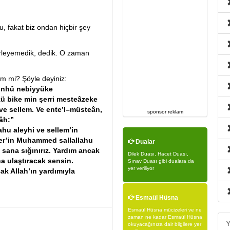
u, fakat biz ondan hiçbir şey
erleyemedik, dedik. O zaman
yim mi? Şöyle deyiniz:
minhü nebiyyüke
ü bike min şerri mesteâzeke
e sellem. Ve ente’l–müsteân,
sponsor reklam
lâh:”
hu aleyhi ve sellem’in
ber’in Muhammed sallallahu
Dualar
e sana sığınırız. Yardım ancak
Dilek Duası, Hacet Duası,
a ulaştıracak sensin.
Sınav Duası gibi dualara da
yer veriliyor
k Allah’ın yardımıyla
Esmaül Hüsna
Esmaül Hüsna mücizeleri ve ne
zaman ne kadar Esmaül Hüsna
Y
okuyacağınıza dair bilgilere yer