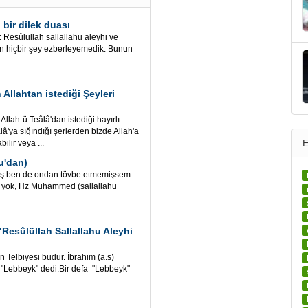
 bir dilek duası
Resûlullah sallallahu aleyhi ve
an hiçbir şey ezberleyemedik. Bunun
llahtan istediği Şeyleri
llah-ü Teâlâ'dan istediği hayırlı
lâ'ya sığındığı şerlerden bizde Allah'a
E
ilir veya ...
u'dan)
miş ben de ondan tövbe etmemişsem
ıcı yok, Hz Muhammed (sallallahu
esûlüllah Sallallahu Aleyhi
n Telbiyesi budur. İbrahim (a.s)
k "Lebbeyk" dedi.Bir defa "Lebbeyk"