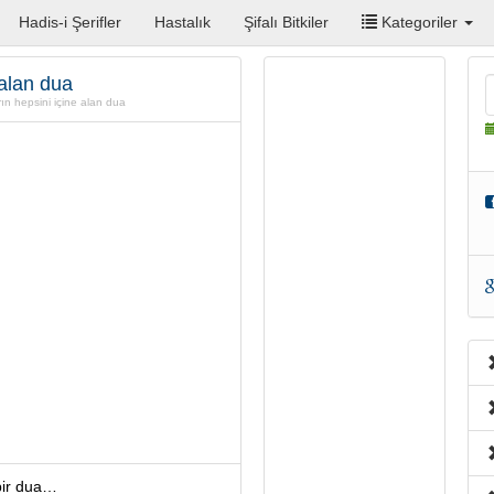
Hadis-i Şerifler
Hastalık
Şifalı Bitkiler
Kategoriler
alan dua
n hepsini içine alan dua
 bir dua…