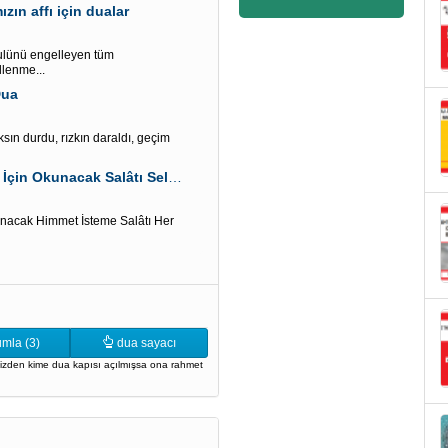
ın affı için dualar
ulünü engelleyen tüm
llenme...
Dua
sın durdu, rızkın daraldı, geçim
Cuma Gecesi “Hacetlerin Acilen Yerine Getirilmesi İçin Okunacak Salâtı Selam”
kunacak Himmet İsteme Salâtı Her
mla (3)
dua sayacı
çinizden kime dua kapısı açılmışsa ona rahmet