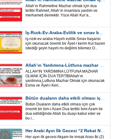
Allah’ın Rahmetine Mazhar olmak için dua
tertibi Rahmet; Allah’ın insanlara yardım ve
merhameti demektir. Yüce Allah Kur’a...
İş-Rızık-Ev-Araba-Evlilik ve sınav başarısı için okunacak Önemli bir Âyet
iş-rızık-ev-araba-Hayırlı evlilik-Sınav başarısı
için okunacak önemli bir Âyet-i kerim Kul bazen
istediği şeyin hayırlı mı değilmi bilemez.O...
Allah’ın Yardımına-Lütfuna mazhar olmak için Dua Tertibi
ALLAH’IN YARDIMINA LÜTFUNA MAZHAR
OLMAK İÇİN DUA TERTİBİAllah’ın
yardmına,Lutfuna Mazhar Olmak için okunacak
Esma ve Âyet-i Keri...
Bütün duaların daha etkili olması için önemli bir İsm-i Azam Dua Tertibi
Bütün Duaların daha etkili olması için çok
önemli bir İsm-i Azam Dua tertibi İsmi Azam ile
dua edildiğinde Allah bu duayı kabul eder ve
bu i...
Her Arabi Ayın İlk Gecesi “2 Rekat Namaz” O Ay tüm belalardan kurtuluş
Her ayın ilk gecesi Akşam ile imsak Arası İki (2)