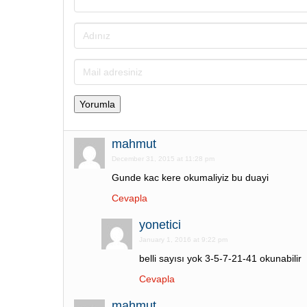
mahmut
December 31, 2015 at 11:28 pm
Gunde kac kere okumaliyiz bu duayi
Cevapla
yonetici
January 1, 2016 at 9:22 pm
belli sayısı yok 3-5-7-21-41 okunabilir
Cevapla
mahmut