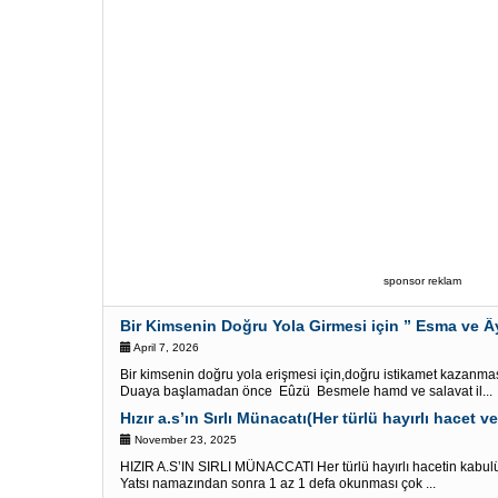
sponsor reklam
Bir Kimsenin Doğru Yola Girmesi için ” Esma ve Â
April 7, 2026
Bir kimsenin doğru yola erişmesi için,doğru istikamet kazanma
Duaya başlamadan önce Eûzü Besmele hamd ve salavat il...
Hızır a.s’ın Sırlı Münacatı(Her türlü hayırlı hacet ve 
November 23, 2025
HIZIR A.S’IN SIRLI MÜNACCATI Her türlü hayırlı hacetin kabulü 
Yatsı namazından sonra 1 az 1 defa okunması çok ...