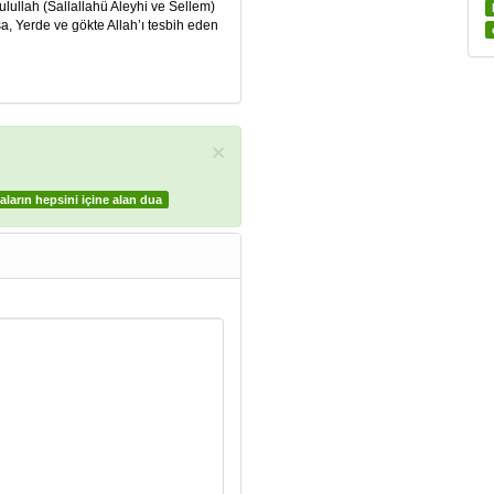
lullah (Sallallahü Aleyhi ve Sellem)
a, Yerde ve gökte Allah’ı tesbih eden
×
arın hepsini içine alan dua