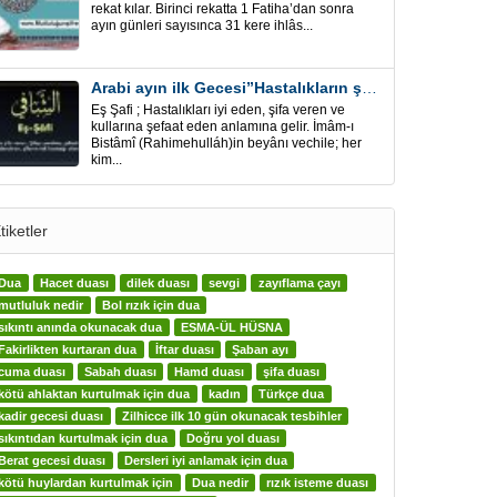
rekat kılar. Birinci rekatta 1 Fatiha’dan sonra
ayın günleri sayısınca 31 kere ihlâs...
Arabi ayın ilk Gecesi”Hastalıkların şifa için” Eş-Şafi
Eş Şafi ; Hastalıkları iyi eden, şifa veren ve
kullarına şefaat eden anlamına gelir. İmâm-ı
Bistâmî (Rahimehulláh)in beyânı vechile; her
kim...
tiketler
Dua
Hacet duası
dilek duası
sevgi
zayıflama çayı
mutluluk nedir
Bol rızık için dua
sıkıntı anında okunacak dua
ESMA-ÜL HÜSNA
Fakirlikten kurtaran dua
İftar duası
Şaban ayı
cuma duası
Sabah duası
Hamd duası
şifa duası
kötü ahlaktan kurtulmak için dua
kadın
Türkçe dua
kadir gecesi duası
Zilhicce ilk 10 gün okunacak tesbihler
sıkıntıdan kurtulmak için dua
Doğru yol duası
Berat gecesi duası
Dersleri iyi anlamak için dua
kötü huylardan kurtulmak için
Dua nedir
rızık isteme duası