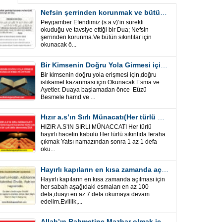
Nefsin şerrinden korunmak ve bütün sıkıntılar için Önemli bir Dua
Peygamber Efendimiz (s.a.v)’in sürekli
okuduğu ve tavsiye ettiği bir Dua; Nefsin
şerrinden korunma.Ve bütün sıkıntılar için
okunacak ö...
Bir Kimsenin Doğru Yola Girmesi için ” Esma ve Âyetler”
Bir kimsenin doğru yola erişmesi için,doğru
istikamet kazanması için Okunacak Esma ve
Ayetler. Duaya başlamadan önce Eûzü
Besmele hamd ve ...
Hızır a.s’ın Sırlı Münacatı(Her türlü hayırlı hacet ve sıkıntı için)
HIZIR A.S’IN SIRLI MÜNACCATI Her türlü
hayırlı hacetin kabulü Her türlü sıkıntıda feraha
çıkmak Yatsı namazından sonra 1 az 1 defa
oku...
Hayırlı kapıların en kısa zamanda açılması için Esmalar ve Dua
Hayırlı kapıların en kısa zamanda açılması için
her sabah aşağıdaki esmaları en az 100
defa,duayı en az 7 defa okumaya devam
edelim.Evlilik,...
Allah’ın Rahmetine Mazhar olmak için ” Esmalar-Ayet ve Dualar”