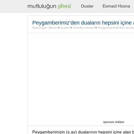
Dualar
Esmaül Hüsna
Peygamberimiz’den duaların hepsini içine 
Mutluluğun Şifresi
>
Dualar
>
Önerilen dualar
>
Peygamberimiz’den duaları
sponsor reklam
Peygamberimizin (s.av) dualarının hepsini içine alan