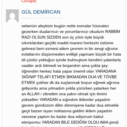
Cevapla
GÜL DEMİRCAN
February 22, 2013 at 12:51 pm
selamün aleyküm bugün nette esmalar hüsnaları
gezerken dualarınızı ve yorumlarınızı okudum RABBİM
RAZI OLSUN SİZDEN son üç yılım öyle büyük
sıkıntılardan geçtiki maddi manevi herkezin üstüme
gelmesi beni ezmesi ailem çevrem in bir sevgi uğruna
evlatlarımı düşünmeden evlilişk yapmam büyük bir hata
idi çünkü yokluğun içinde bulmuştum kendimi yalanlarla
vaatler ardı bitmedi ve boşandım ama çokta şey
öğrendim herkez hata yapar önemli olan YARADANA
SIĞINIP TELAFİ ETMEK BIKMADAN DUA VE TÖVBE
ETMEK çokher dk da suçlanmak boyun eğmek ağrıma
gidiyordu ama yılmadım yolda yürürken yatarken her
an ALLAH ı zikrettim ona yakın olmak için ilmimi
yükseltim YARADAN a sığındım ikilemler yaşadım
gecem gündüzüm dilim dönmiyene kadar dua etmekle
geçti bazen isyan noktasına geldim ikilem yaşadım
vesvese yaptım bu kadar dua ediyorum kabul
etmiyormu YARADAN BİLE DEDĞİM OLDU AMA şimdi