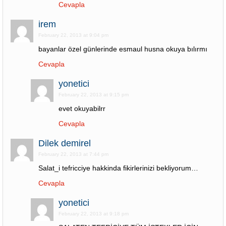
Cevapla
irem
February 22, 2013 at 9:04 pm
bayanlar özel günlerinde esmaul husna okuya bılırmı
Cevapla
yonetici
February 22, 2013 at 9:15 pm
evet okuyabilrr
Cevapla
Dilek demirel
February 22, 2013 at 7:44 pm
Salat_i tefricciye hakkinda fikirlerinizi bekliyorum…
Cevapla
yonetici
February 22, 2013 at 9:18 pm