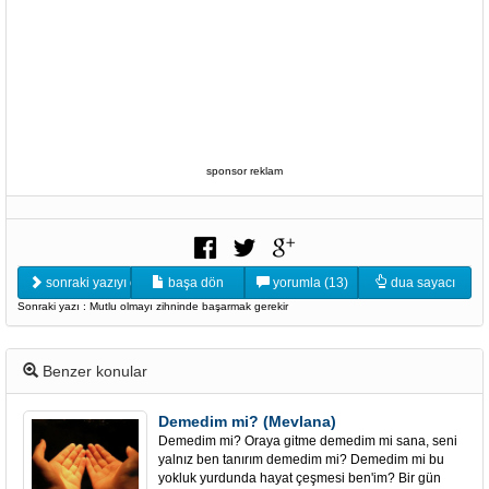
sponsor reklam
sonraki yazıyı oku
başa dön
yorumla (13)
dua sayacı
Sonraki yazı : Mutlu olmayı zihninde başarmak gerekir
Benzer konular
Demedim mi? (Mevlana)
Demedim mi? Oraya gitme demedim mi sana, seni
yalnız ben tanırım demedim mi? Demedim mi bu
yokluk yurdunda hayat çeşmesi ben'im? Bir gün