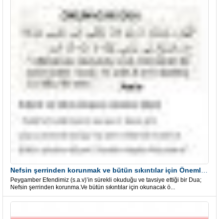
Nefsin şerrinden korunmak ve bütün sıkıntılar için Önemli bir Dua
Peygamber Efendimiz (s.a.v)’in sürekli okuduğu ve tavsiye ettiği bir Dua;
Nefsin şerrinden korunma.Ve bütün sıkıntılar için okunacak ö...