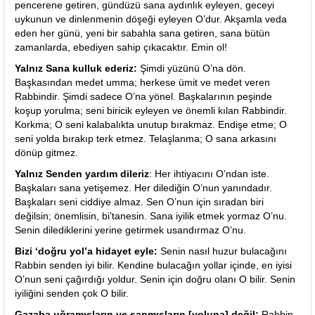
pencerene getiren, gündüzü sana aydınlık eyleyen, geceyi
uykunun ve dinlenmenin döşeği eyleyen O’dur. Akşamla veda
eden her günü, yeni bir sabahla sana getiren, sana bütün
zamanlarda, ebediyen sahip çıkacaktır. Emin ol!
Yalnız Sana kulluk ederiz:
Şimdi yüzünü O’na dön.
Başkasından medet umma; herkese ümit ve medet veren
Rabbindir. Şimdi sadece O’na yönel. Başkalarının peşinde
koşup yorulma; seni biricik eyleyen ve önemli kılan Rabbindir.
Korkma; O seni kalabalıkta unutup bırakmaz. Endişe etme; O
seni yolda bırakıp terk etmez. Telaşlanma; O sana arkasını
dönüp gitmez.
Yalnız Senden yardım dileriz
: Her ihtiyacını O’ndan iste.
Başkaları sana yetişemez. Her dilediğin O’nun yanındadır.
Başkaları seni ciddiye almaz. Sen O’nun için sıradan biri
değilsin; önemlisin, bi’tanesin. Sana iyilik etmek yormaz O’nu.
Senin dilediklerini yerine getirmek usandırmaz O’nu.
Bizi ‘doğru yol’a hidayet eyle:
Senin nasıl huzur bulacağını
Rabbin senden iyi bilir. Kendine bulacağın yollar içinde, en iyisi
O’nun seni çağırdığı yoldur. Senin için doğru olanı O bilir. Senin
iyiliğini senden çok O bilir.
Gazaba uğramışların ve sapmışların [yoluna] değil:
Rabbin,