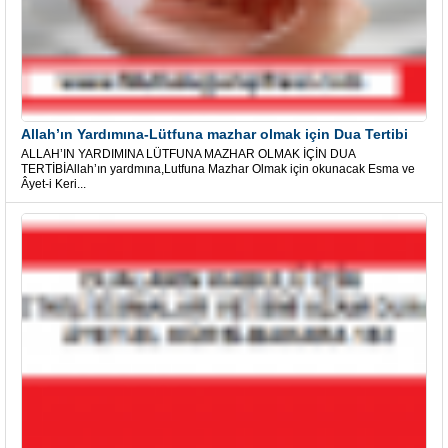
Allah’ın Yardımına-Lütfuna mazhar olmak için Dua Tertibi
ALLAH’IN YARDIMINA LÜTFUNA MAZHAR OLMAK İÇİN DUA
TERTİBİAllah’ın yardmına,Lutfuna Mazhar Olmak için okunacak Esma ve
Âyet-i Keri...