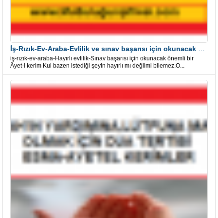
İş-Rızık-Ev-Araba-Evlilik ve sınav başarısı için okunacak Önemli bir Âyet
iş-rızık-ev-araba-Hayırlı evlilik-Sınav başarısı için okunacak önemli bir
Âyet-i kerim Kul bazen istediği şeyin hayırlı mı değilmi bilemez.O...