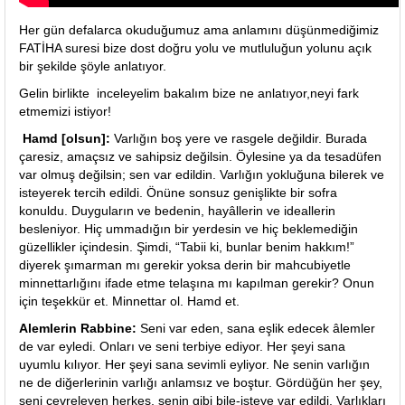
Her gün defalarca okuduğumuz ama anlamını düşünmediğimiz
FATİHA suresi bize dost doğru yolu ve mutluluğun yolunu açık
bir şekilde şöyle anlatıyor.
Gelin birlikte inceleyelim bakalım bize ne anlatıyor,neyi fark
etmemizi istiyor!
Hamd [olsun]:
Varlığın boş yere ve rasgele değildir. Burada
çaresiz, amaçsız ve sahipsiz değilsin. Öylesine ya da tesadüfen
var olmuş değilsin; sen var edildin. Varlığın yokluğuna bilerek ve
isteyerek tercih edildi. Önüne sonsuz genişlikte bir sofra
konuldu. Duyguların ve bedenin, hayâllerin ve ideallerin
besleniyor. Hiç ummadığın bir yerdesin ve hiç beklemediğin
güzellikler içindesin. Şimdi, “Tabii ki, bunlar benim hakkım!”
diyerek şımarman mı gerekir yoksa derin bir mahcubiyetle
minnettarlığını ifade etme telaşına mı kapılman gerekir? Onun
için teşekkür et. Minnettar ol. Hamd et.
Alemlerin Rabbine:
Seni var eden, sana eşlik edecek âlemler
de var eyledi. Onları ve seni terbiye ediyor. Her şeyi sana
uyumlu kılıyor. Her şeyi sana sevimli eyliyor. Ne senin varlığın
ne de diğerlerinin varlığı anlamsız ve boştur. Gördüğün her şey,
seni çevreleyen herkes, senin gibi bile-isteye var edildi. Varlıkları