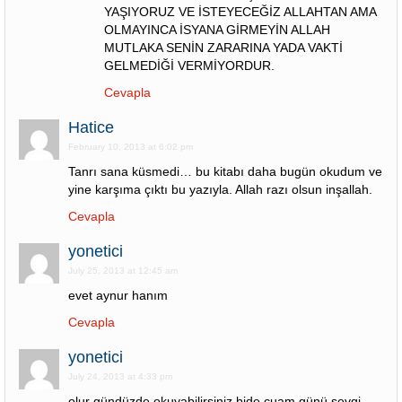
YAŞIYORUZ VE İSTEYECEĞİZ ALLAHTAN AMA
OLMAYINCA İSYANA GİRMEYİN ALLAH
MUTLAKA SENİN ZARARINA YADA VAKTİ
GELMEDİĞİ VERMİYORDUR.
Cevapla
Hatice
February 10, 2013 at 6:02 pm
Tanrı sana küsmedi… bu kitabı daha bugün okudum ve
yine karşıma çıktı bu yazıyla. Allah razı olsun inşallah.
Cevapla
yonetici
July 25, 2013 at 12:45 am
evet aynur hanım
Cevapla
yonetici
July 24, 2013 at 4:33 pm
olur gündüzde okuyabilirsiniz bide cuam günü sevgi