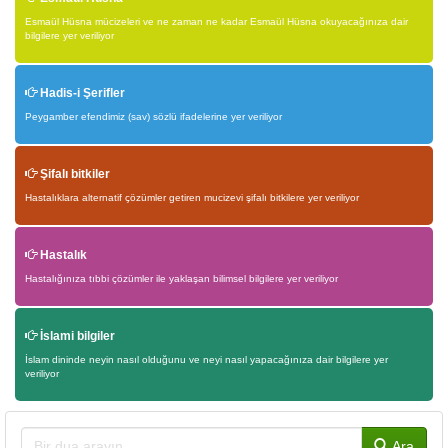
Esmaül Hüsna mücizeleri ve ne zaman ne kadar Esmaül Hüsna okuyacağınıza dair
bilgilere yer veriliyor
Hadis-i Şerifler
Peygamber efendimiz (sav) sözlü ifadelerine yer veriliyor
Şifalı bitkiler
Hastalıklara alternatif çözümler getiren mucizevi şifalı bitkilere yer veriliyor
Hastalık
Hastalığınıza tıbbi çözümler ile yaklaşan bilimsel bilgilere yer veriliyor
İslami bilgiler
İslam dininde neyin nasıl olduğunu ve neyi nasıl yapacağınıza dair bilgilere yer
veriliyor
Ara