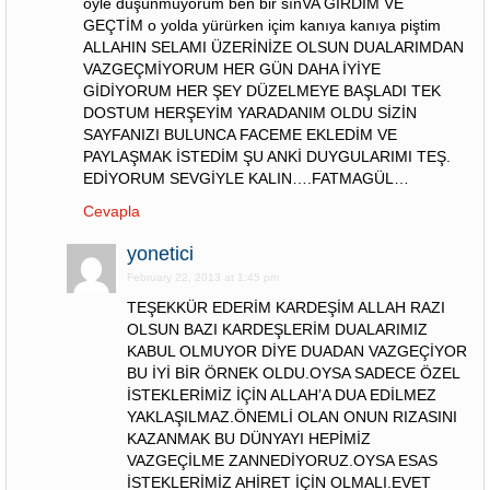
öyle düşünmüyorum ben bir sınVA GİRDİM VE
GEÇTİM o yolda yürürken içim kanıya kanıya piştim
ALLAHIN SELAMI ÜZERİNİZE OLSUN DUALARIMDAN
VAZGEÇMİYORUM HER GÜN DAHA İYİYE
GİDİYORUM HER ŞEY DÜZELMEYE BAŞLADI TEK
DOSTUM HERŞEYİM YARADANIM OLDU SİZİN
SAYFANIZI BULUNCA FACEME EKLEDİM VE
PAYLAŞMAK İSTEDİM ŞU ANKİ DUYGULARIMI TEŞ.
EDİYORUM SEVGİYLE KALIN….FATMAGÜL…
Cevapla
yonetici
February 22, 2013 at 1:45 pm
TEŞEKKÜR EDERİM KARDEŞİM ALLAH RAZI
OLSUN BAZI KARDEŞLERİM DUALARIMIZ
KABUL OLMUYOR DİYE DUADAN VAZGEÇİYOR
BU İYİ BİR ÖRNEK OLDU.OYSA SADECE ÖZEL
İSTEKLERİMİZ İÇİN ALLAH’A DUA EDİLMEZ
YAKLAŞILMAZ.ÖNEMLİ OLAN ONUN RIZASINI
KAZANMAK BU DÜNYAYI HEPİMİZ
VAZGEÇİLME ZANNEDİYORUZ.OYSA ESAS
İSTEKLERİMİZ AHİRET İÇİN OLMALI.EVET