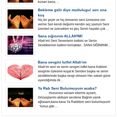
kızsan bana, ...
Bekleme gelir diye mutlulugu! sen ona
koş
Hiç bir şeyin ve hiç kimsenin seni üzmesine izin
verme Sen kendi değerini kendin seç yavrum Seni
üzenleri ve üzecekleri es geç Senin hayatın çok ...
Sana sığınırım ALLAH'IM!
Allah'ım! Seni Sevenlerin kalbini ve Senin
Sevdiklerinin kalbini kırmaktan.. SANA SIĞINIRIM...
Bana sevgini lutfet Allah'ım
Allah'ım seni ve senin sevgini lutfet bana Kalbimi
sevginle öylesine kuşat ki Senden başka ve senin
sevdiklerinde başka sevgi olmasın Her sabah güne
uyandığımda ilk ...
Ya Rab Seni Bulurmuyum acaba?
Huzuruna varsam ellerimi açsam,
Gözyaşlarımı akıtsam secdene Bağrım yanık
ağlasam,kana kana Ya Rabbbim seni bulurmuyum!
Yunus gibi ...