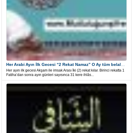
Her Arabi Ayın İlk Gecesi “2 Rekat Namaz” O Ay tüm belalardan kurtuluş
Her ayın ilk gecesi Akşam ile imsak Arası İki (2) rekat kılar. Birinci rekatta 1
Fatiha’dan sonra ayın günleri sayısınca 31 kere ihlâs...