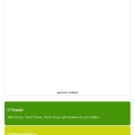
sponsor reklam
Dualar
Dilek Duası, Hacet Duası, Sınav Duası gibi dualara da yer veriliyor
Esmaül Hüsna