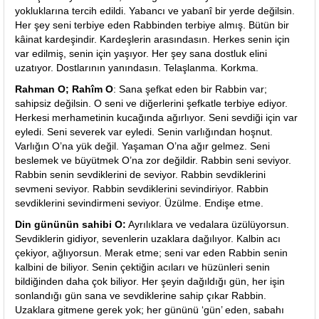
yokluklarına tercih edildi. Yabancı ve yabanî bir yerde değilsin.
Her şey seni terbiye eden Rabbinden terbiye almış. Bütün bir
kâinat kardeşindir. Kardeşlerin arasındasın. Herkes senin için
var edilmiş, senin için yaşıyor. Her şey sana dostluk elini
uzatıyor. Dostlarının yanındasın. Telaşlanma. Korkma.
Rahman O; Rahîm O
: Sana şefkat eden bir Rabbin var;
sahipsiz değilsin. O seni ve diğerlerini şefkatle terbiye ediyor.
Herkesi merhametinin kucağında ağırlıyor. Seni sevdiği için var
eyledi. Seni severek var eyledi. Senin varlığından hoşnut.
Varlığın O’na yük değil. Yaşaman O’na ağır gelmez. Seni
beslemek ve büyütmek O’na zor değildir. Rabbin seni seviyor.
Rabbin senin sevdiklerini de seviyor. Rabbin sevdiklerini
sevmeni seviyor. Rabbin sevdiklerini sevindiriyor. Rabbin
sevdiklerini sevindirmeni seviyor. Üzülme. Endişe etme.
Din gününün sahibi O:
Ayrılıklara ve vedalara üzülüyorsun.
Sevdiklerin gidiyor, sevenlerin uzaklara dağılıyor. Kalbin acı
çekiyor, ağlıyorsun. Merak etme; seni var eden Rabbin senin
kalbini de biliyor. Senin çektiğin acıları ve hüzünleri senin
bildiğinden daha çok biliyor. Her şeyin dağıldığı gün, her işin
sonlandığı gün sana ve sevdiklerine sahip çıkar Rabbin.
Uzaklara gitmene gerek yok; her gününü ‘gün’ eden, sabahı