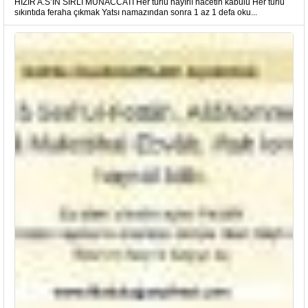
HIZIR A.S’IN SIRLI MÜNACCATI Her türlü hayırlı hacetin kabulü Her türlü
sıkıntıda feraha çıkmak Yatsı namazından sonra 1 az 1 defa oku...