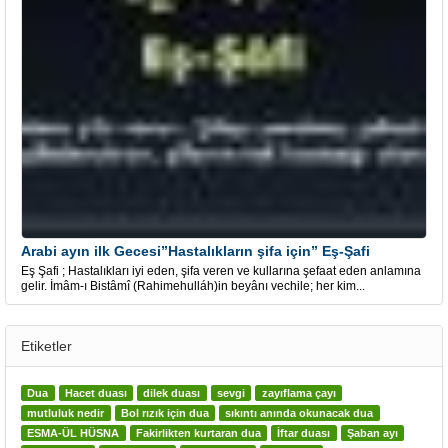
Arabi ayın ilk Gecesi”Hastalıkların şifa için” Eş-Şafi
Eş Şafi ; Hastalıkları iyi eden, şifa veren ve kullarına şefaat eden anlamına
gelir. İmâm-ı Bistâmî (Rahimehulláh)in beyânı vechile; her kim...
Etiketler
Dua
Hacet duası
dilek duası
sevgi
zayıflama çayı
mutluluk nedir
Bol rızık için dua
sıkıntı anında okunacak dua
ESMA-ÜL HÜSNA
Fakirlikten kurtaran dua
İftar duası
Şaban ayı