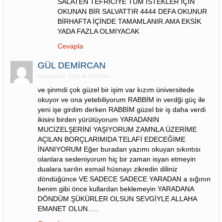
SALATEN TEFRİCİYE TÜM İSTEKLER İÇİN
OKUNAN BİR SALVATTIR 4444 DEFA OKUNUR
BİRHAFTA İÇİNDE TAMAMLANIR.AMA EKSİK
YADA FAZLA OLMIYACAK
Cevapla
GÜL DEMİRCAN
February 22, 2013 at 12:58 pm
ve şinmdi çok güzel bir işim var kızım üniversitede
okuyor ve ona yetebiliyorum RABBİM in verdği güç ile
yeni işe girdim derken RABBİM güzel bir iş daha verdi
ikisini birden yürütüyorum YARADANIN
MUCİZELŞERİNİ YAŞIYORUM ZAMNLA ÜZERİME
AÇILAN BORÇLARIMIDA TELAFİ EDECEĞİME
İNANIYORUM Eğer buradan yazımı okuyan sıkıntısı
olanlara sesleniyorum hiç bir zaman isyan etmeyin
dualara sarılın esmail hüsnayı zikredin diliniz
döndüğünce VE SADECE SADECE YARADAN a sığının
benim gibi önce kullardan beklemeyin YARADANA
DÖNDÜM ŞÜKÜRLER OLSUN SEVGİYLE ALLAHA
EMANET OLUN…..