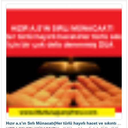
Hızır a.s’ın Sırlı Münacatı(Her türlü hayırlı hacet ve sıkıntı için)