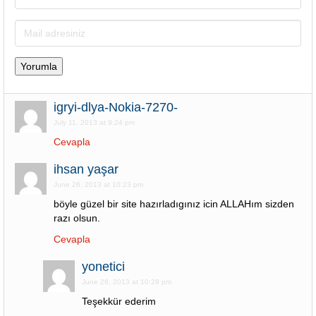
igryi-dlya-Nokia-7270-
July 11, 2013 at 9:24 pm
Cevapla
ihsan yaşar
June 26, 2013 at 10:23 pm
böyle güzel bir site hazırladıgınız icin ALLAHım sizden
razı olsun.
Cevapla
yonetici
June 26, 2013 at 10:28 pm
Teşekkür ederim