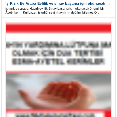
İş-Rızık-Ev-Araba-Evlilik ve sınav başarısı için okunacak Önemli bir Âyet
iş-rızık-ev-araba-Hayırlı evlilik-Sınav başarısı için okunacak önemli bir
Âyet-i kerim Kul bazen istediği şeyin hayırlı mı değilmi bilemez.O...