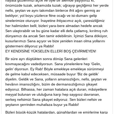
hayata gözlerimizi açtık ve öyle bir alemde yaşıyoruz ki,
önümüzde tuzak, arkamızda tuzak; uğrayıp geçtiğimiz her yerde
nefis, şeytan ve aynı takımdan binlerce ifrit ağını germiş av
bekliyor; yol boyu yüzlerce fitne ocağı ve isi-dumanı gelip
sinelerimize oturuyor. İnayetine ihtiyacımız açık, çaresizliğimiz
her halimizden belli; bizleri yara-bere almadan hedefe ancak
Sen ulaştırabilir ve bu güne kadar elli defa çatlamış, kırılmış ruh
dünyamızı da ancak Sen tamir edebilirsin. İçimizi Sana döküyor,
kusurlarımızı Sana açıyor ve bize yeniden insan olma yollarını
göstermeni diliyoruz ya Rabbi!
EY KENDİSİNE YÜKSELEN ELLERİ BOŞ ÇEVİRMEYEN!
Bir süre ayrı düştükten sonra dönüp Sana gelenleri
kovmayacağını vadediyorsun. Sana yönelenlere hep ‘Gelin,
gelin’ diyorsun. Ey Rab! Böyle emekleye emekleye sürünmeyi
de gelme kabul edeceksen, müsaade buyur ‘Biz de geldik’
diyelim. Geldik ve Sana, yolların amansızlığını, nefis, şeytan ve
hevânın imansızlığını, bizim de dermansızlığımızı şikayet
ediyoruz. Bilhassa, her zaman hatalara açık duran, mâsiyetlere
meyyal bulunan ve ululuğuna karşı hep saygısız davranan,
serkeş nefsimizi Sana şikayet ediyoruz. Sen bizleri nefsin ve
şeytanın şerrinden muhafaza buyur ya Rabbi!
Bizleri büyük-küçük hatalardan, günahlardan ve emirlerine karşı