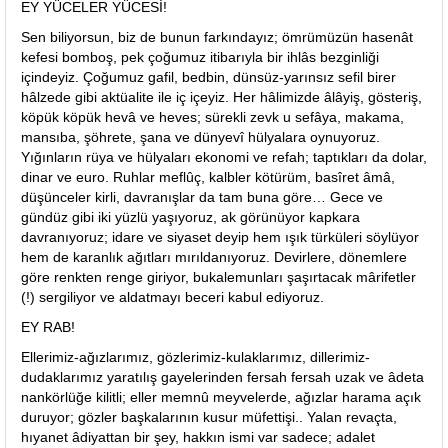
EY YÜCELER YÜCESİ!
Sen biliyorsun, biz de bunun farkındayız; ömrümüzün hasenât
kefesi bomboş, pek çoğumuz itibarıyla bir ihlâs bezginliği
içindeyiz. Çoğumuz gafil, bedbin, dünsüz-yarınsız sefil birer
hâlzede gibi aktüalite ile iç içeyiz. Her hâlimizde âlâyiş, gösteriş,
köpük köpük hevâ ve heves; sürekli zevk u sefâya, makama,
mansıba, şöhrete, şana ve dünyevî hülyalara oynuyoruz.
Yığınların rüya ve hülyaları ekonomi ve refah; taptıkları da dolar,
dinar ve euro. Ruhlar meflûç, kalbler kötürüm, basîret âmâ,
düşünceler kirli, davranışlar da tam buna göre… Gece ve
gündüz gibi iki yüzlü yaşıyoruz, ak görünüyor kapkara
davranıyoruz; idare ve siyaset deyip hem ışık türküleri söylüyor
hem de karanlık ağıtları mırıldanıyoruz. Devirlere, dönemlere
göre renkten renge giriyor, bukalemunları şaşırtacak mârifetler
(!) sergiliyor ve aldatmayı beceri kabul ediyoruz.
EY RAB!
Ellerimiz-ağızlarımız, gözlerimiz-kulaklarımız, dillerimiz-
dudaklarımız yaratılış gayelerinden fersah fersah uzak ve âdeta
nankörlüğe kilitli; eller memnû meyvelerde, ağızlar harama açık
duruyor; gözler başkalarının kusur müfettişi.. Yalan revaçta,
hıyanet âdiyattan bir şey, hakkın ismi var sadece; adalet