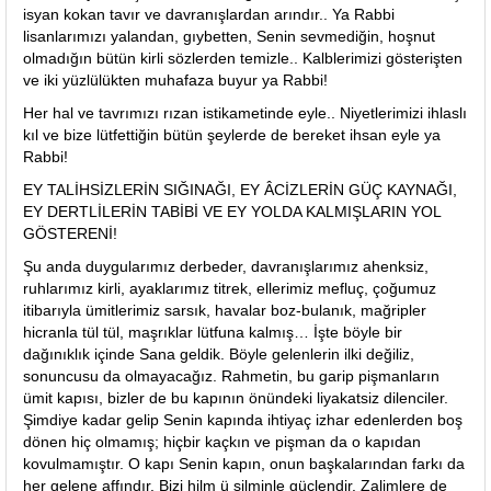
isyan kokan tavır ve davranışlardan arındır.. Ya Rabbi
lisanlarımızı yalandan, gıybetten, Senin sevmediğin, hoşnut
olmadığın bütün kirli sözlerden temizle.. Kalblerimizi gösterişten
ve iki yüzlülükten muhafaza buyur ya Rabbi!
Her hal ve tavrımızı rızan istikametinde eyle.. Niyetlerimizi ihlaslı
kıl ve bize lütfettiğin bütün şeylerde de bereket ihsan eyle ya
Rabbi!
EY TALİHSİZLERİN SIĞINAĞI, EY ÂCİZLERİN GÜÇ KAYNAĞI,
EY DERTLİLERİN TABİBİ VE EY YOLDA KALMIŞLARIN YOL
GÖSTERENİ!
Şu anda duygularımız derbeder, davranışlarımız ahenksiz,
ruhlarımız kirli, ayaklarımız titrek, ellerimiz mefluç, çoğumuz
itibarıyla ümitlerimiz sarsık, havalar boz-bulanık, mağripler
hicranla tül tül, maşrıklar lütfuna kalmış… İşte böyle bir
dağınıklık içinde Sana geldik. Böyle gelenlerin ilki değiliz,
sonuncusu da olmayacağız. Rahmetin, bu garip pişmanların
ümit kapısı, bizler de bu kapının önündeki liyakatsiz dilenciler.
Şimdiye kadar gelip Senin kapında ihtiyaç izhar edenlerden boş
dönen hiç olmamış; hiçbir kaçkın ve pişman da o kapıdan
kovulmamıştır. O kapı Senin kapın, onun başkalarından farkı da
her gelene affındır. Bizi hilm ü silminle güçlendir. Zalimlere de