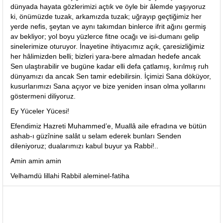
dünyada hayata gözlerimizi açtık ve öyle bir âlemde yaşıyoruz
ki, önümüzde tuzak, arkamızda tuzak; uğrayıp geçtiğimiz her
yerde nefis, şeytan ve aynı takımdan binlerce ifrit ağını germiş
av bekliyor; yol boyu yüzlerce fitne ocağı ve isi-dumanı gelip
sinelerimize oturuyor. İnayetine ihtiyacımız açık, çaresizliğimiz
her hâlimizden belli; bizleri yara-bere almadan hedefe ancak
Sen ulaştırabilir ve bugüne kadar elli defa çatlamış, kırılmış ruh
dünyamızı da ancak Sen tamir edebilirsin. İçimizi Sana döküyor,
kusurlarımızı Sana açıyor ve bize yeniden insan olma yollarını
göstermeni diliyoruz.
Ey Yüceler Yücesi!
Efendimiz Hazreti Muhammed’e, Muallâ aile efradına ve bütün
ashab-ı güzînine salât u selam ederek bunları Senden
dileniyoruz; dualarımızı kabul buyur ya Rabbi!..
Amin amin amin
Velhamdü lillahi Rabbil aleminel-fatiha