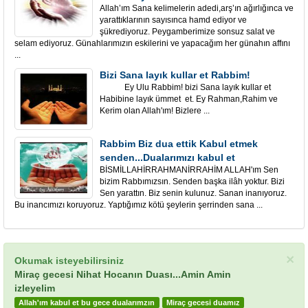
Allah’ım Sana kelimelerin adedi,arş’ın ağırlığınca ve
yarattıklarının sayısınca hamd ediyor ve
şükrediyoruz. Peygamberimize sonsuz salat ve
selam ediyoruz. Günahlarımızın eskilerini ve yapacağım her günahın affını
...
Bizi Sana layık kullar et Rabbim!
Ey Ulu Rabbim! bizi Sana layık kullar et
Habibine layık ümmet et. Ey Rahman,Rahim ve
Kerim olan Allah'ım! Bizlere ...
Rabbim Biz dua ettik Kabul etmek
senden...Dualarımızı kabul et
BİSMİLLAHİRRAHMANİRRAHİM ALLAH'ım Sen
bizim Rabbımızsın. Senden başka ilâh yoktur. Bizi
Sen yarattın. Biz senin kulunuz. Sanan inanıyoruz.
Bu inancımızı koruyoruz. Yaptığımız kötü şeylerin şerrinden sana ...
×
Okumak isteyebilirsiniz
Miraç gecesi Nihat Hocanın Duası...Amin Amin
izleyelim
Allah'ım kabul et bu gece dualarımzın
Miraç gecesi duamız