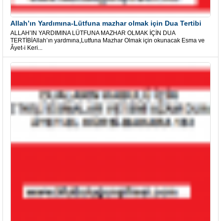
Allah’ın Yardımına-Lütfuna mazhar olmak için Dua Tertibi
ALLAH’IN YARDIMINA LÜTFUNA MAZHAR OLMAK İÇİN DUA
TERTİBİAllah’ın yardmına,Lutfuna Mazhar Olmak için okunacak Esma ve
Âyet-i Keri...