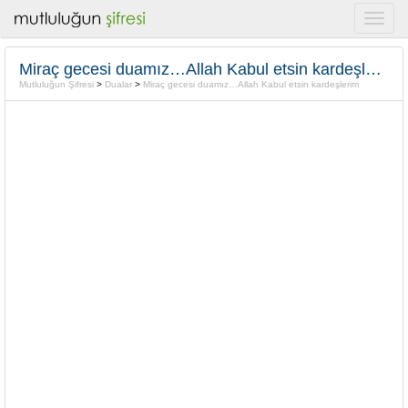
Miraç gecesi duamız…Allah Kabul etsin kardeşlerim
Mutluluğun Şifresi
>
Dualar
>
Miraç gecesi duamız…Allah Kabul etsin kardeşlerim