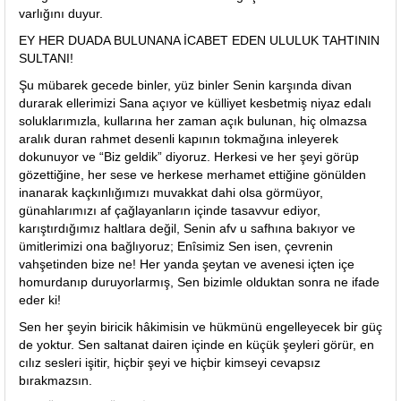
varlığını duyur.
EY HER DUADA BULUNANA İCABET EDEN ULULUK TAHTININ
SULTANI!
Şu mübarek gecede binler, yüz binler Senin karşında divan
durarak ellerimizi Sana açıyor ve külliyet kesbetmiş niyaz edalı
soluklarımızla, kullarına her zaman açık bulunan, hiç olmazsa
aralık duran rahmet desenli kapının tokmağına inleyerek
dokunuyor ve “Biz geldik” diyoruz. Herkesi ve her şeyi görüp
gözettiğine, her sese ve herkese merhamet ettiğine gönülden
inanarak kaçkınlığımızı muvakkat dahi olsa görmüyor,
günahlarımızı af çağlayanların içinde tasavvur ediyor,
karıştırdığımız haltlara değil, Senin afv u safhına bakıyor ve
ümitlerimizi ona bağlıyoruz; Enîsimiz Sen isen, çevrenin
vahşetinden bize ne! Her yanda şeytan ve avenesi içten içe
homurdanıp duruyorlarmış, Sen bizimle olduktan sonra ne ifade
eder ki!
Sen her şeyin biricik hâkimisin ve hükmünü engelleyecek bir güç
de yoktur. Sen saltanat dairen içinde en küçük şeyleri görür, en
cılız sesleri işitir, hiçbir şeyi ve hiçbir kimseyi cevapsız
bırakmazsın.