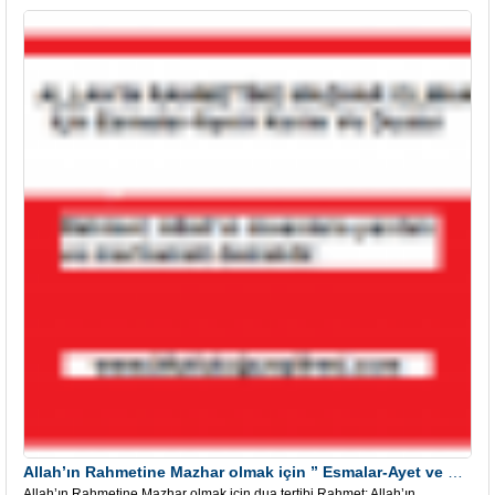
Allah’ın Rahmetine Mazhar olmak için ” Esmalar-Ayet ve Dualar”
Allah’ın Rahmetine Mazhar olmak için dua tertibi Rahmet; Allah’ın