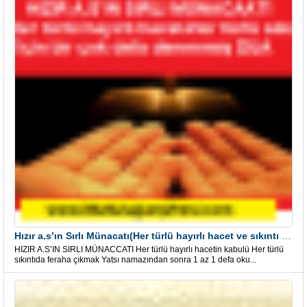
Hızır a.s’ın Sırlı Münacatı(Her türlü hayırlı hacet ve sıkıntı için)
HIZIR A.S’IN SIRLI MÜNACCATI Her türlü hayırlı hacetin kabulü Her türlü
sıkıntıda feraha çıkmak Yatsı namazından sonra 1 az 1 defa oku...