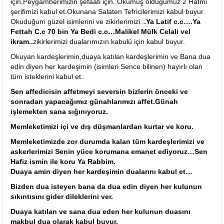
için,Peygamberimizin şefaati için..Okumuş olduğumuz 2 Hatmi
şerifimizi kabul et.Okunana Salaten Tefricilerimizi kabul buyur.
Okuduğum güzel isimlerini ve zikirlerimizi..
.Ya Latif c.c….Ya
Fettah C.c 70 bin Ya Bedi c.c…Malikel Mülk Celali vel
ikram..
zikirlerimizi dualarımızın kabulü için kabul buyur.
Okuyan kardeşlerimin,duaya katılan kardeşlerimin ve Bana dua
edin diyen her kardeşimin (isimleri Sence bilinen) hayırlı olan
tüm isteklerini kabul et..
Sen affedicisin affetmeyi seversin bizlerin önceki ve
sonradan yapacağımız günahlarımızı affet.Günah
işlemekten sana sığınıyoruz.
Memleketimizi içi ve dış düşmanlardan kurtar ve koru.
Memleketimizde zor durumda kalan tüm kardeşlerimizi ve
askerlerimizi Senin yüce korumana emanet ediyoruz…Sen
Hafiz ismin ile koru Ya Rabbim.
Duaya amin diyen her kardeşimin dualarını kabul et…
Bizden dua isteyen bana da dua edin diyen her kulunun
sıkıntısını gider dileklerini ver.
Duaya katılan ve sana dua eden her kulunun duasını
makbul dua olarak kabul buyur.