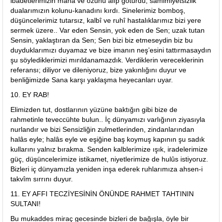
ibadetlerimizin mânâ ve özünü alıp götürdü; samimiyetsizlik
dualarımızın kolunu-kanadını kırdı. Sinelerimiz bomboş,
düşüncelerimiz tutarsız, kalbî ve ruhî hastalıklarımız bizi yere
sermek üzere.. Var eden Sensin, yok eden de Sen; uzak tutan
Sensin, yaklaştıran da Sen; Sen bizi biz etmeseydin biz bu
duyduklarımızı duyamaz ve bize imanın neş’esini tattırmasaydın
şu söylediklerimizi mırıldanamazdık. Verdiklerin vereceklerinin
referansı; diliyor ve dileniyoruz, bize yakınlığını duyur ve
benliğimizde Sana karşı yaklaşma heyecanları uyar.
10. EY RAB!
Elimizden tut, dostlarının yüzüne baktığın gibi bize de
rahmetinle teveccühte bulun.. İç dünyamızı varlığının ziyasıyla
nurlandır ve bizi Sensizliğin zulmetlerinden, zindanlarından
halâs eyle; halâs eyle ve eşiğine baş koymuş kapının şu sadık
kullarını yalnız bırakma. Senden kalblerimize ışık, iradelerimize
güç, düşüncelerimize istikamet, niyetlerimize de hulûs istiyoruz.
Bizleri iç dünyamızla yeniden inşa ederek ruhlarımıza ahsen-i
takvîm sırrını duyur.
11. EY AFFI TECZİYESİNİN ÖNÜNDE RAHMET TAHTININ
SULTANI!
Bu mukaddes miraç gecesinde bizleri de bağışla, öyle bir