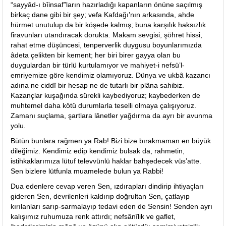
“sayyâd-ı bîinsaf”ların hazırladığı kapanların önüne saçılmış
birkaç dane gibi bir şey; vefa Kafdağı’nın arkasında, ahde
hürmet unutulup da bir köşede kalmış; buna karşılık haksızlık
firavunları utandıracak dorukta. Makam sevgisi, şöhret hissi,
rahat etme düşüncesi, tenperverlik duygusu boyunlarımızda
âdeta çelikten bir kement; her biri birer gayya olan bu
duygulardan bir türlü kurtulamıyor ve mahiyet-i nefsü’l-
emriyemize göre kendimiz olamıyoruz. Dünya ve ukbâ kazancı
adına ne ciddî bir hesap ne de tutarlı bir plâna sahibiz.
Kazançlar kuşağında sürekli kaybediyoruz; kaybederken de
muhtemel daha kötü durumlarla teselli olmaya çalışıyoruz.
Zamanı suçlama, şartlara lânetler yağdırma da ayrı bir avunma
yolu.
Bütün bunlara rağmen ya Rab! Bizi bize bırakmaman en büyük
dileğimiz. Kendimiz edip kendimiz bulsak da, rahmetin,
istihkaklarımıza lütuf televvünlü haklar bahşedecek vüs’atte.
Sen bizlere lütfunla muamelede bulun ya Rabbi!
Dua edenlere cevap veren Sen, ızdırapları dindirip ihtiyaçları
gideren Sen, devrilenleri kaldırıp doğrultan Sen, çatlayıp
kırılanları sarıp-sarmalayıp tedavi eden de Sensin! Senden ayrı
kalışımız ruhumuza renk attırdı; nefsânîlik ve gaflet,