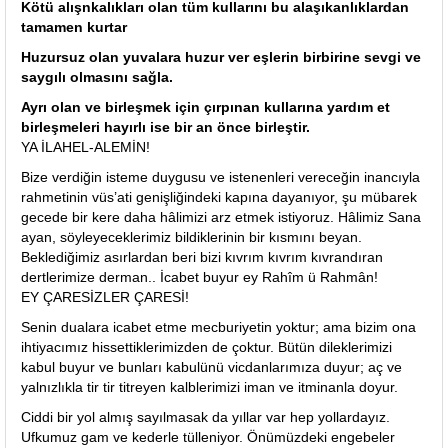
Kötü alışnkalıkları olan tüm kullarını bu alaşıkanlıklardan
tamamen kurtar
Huzursuz olan yuvalara huzur ver eşlerin birbirine sevgi ve
saygılı olmasını sağla.
Ayrı olan ve birleşmek için çırpınan kullarına yardım et
birleşmeleri hayırlı ise bir an önce birleştir.
YA İLAHEL-ALEMİN!
Bize verdiğin isteme duygusu ve istenenleri vereceğin inancıyla
rahmetinin vüs’ati genişliğindeki kapına dayanıyor, şu mübarek
gecede bir kere daha hâlimizi arz etmek istiyoruz. Hâlimiz Sana
ayan, söyleyeceklerimiz bildiklerinin bir kısmını beyan.
Beklediğimiz asırlardan beri bizi kıvrım kıvrım kıvrandıran
dertlerimize derman.. İcabet buyur ey Rahîm ü Rahmân!
EY ÇARESİZLER ÇARESİ!
Senin dualara icabet etme mecburiyetin yoktur; ama bizim ona
ihtiyacımız hissettiklerimizden de çoktur. Bütün dileklerimizi
kabul buyur ve bunları kabulünü vicdanlarımıza duyur; aç ve
yalnızlıkla tir tir titreyen kalblerimizi iman ve itminanla doyur.
Ciddi bir yol almış sayılmasak da yıllar var hep yollardayız.
Ufkumuz gam ve kederle tülleniyor. Önümüzdeki engebeler