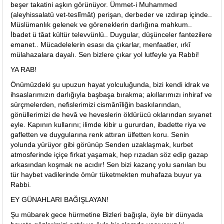
beşer takatini aşkın görünüyor. Ümmet-i Muhammed
(aleyhissalatü vet-teslîmât) perişan, derbeder ve ızdırap içinde..
Müslümanlık gelenek ve göreneklerin darlığına mahkum..
İbadet ü tâat kültür televvünlü.. Duygular, düşünceler fantezilere
emanet.. Mücadelelerin esası da çıkarlar, menfaatler, ırkî
mülahazalara dayalı. Sen bizlere çıkar yol lutfeyle ya Rabbi!
YA RAB!
Önümüzdeki şu upuzun hayat yolculuğunda, bizi kendi idrak ve
ihsaslarımızın darlığıyla başbaşa bırakma; akıllarımızı inhiraf ve
sürçmelerden, nefislerimizi cismânîliğin baskılarından,
gönüllerimizi de hevâ ve heveslerin öldürücü oklarından sıyanet
eyle. Kapının kullarını; ilimde kibir u gururdan, ibadette riya ve
gafletten ve duygularına renk attıran ülfetten koru. Senin
yolunda yürüyor gibi görünüp Senden uzaklaşmak, kurbet
atmosferinde içiçe firkat yaşamak, hep rızadan söz edip gazap
arkasından koşmak ne acıdır! Sen bizi kazanç yolu sanılan bu
tür haybet vadilerinde ömür tüketmekten muhafaza buyur ya
Rabbi.
EY GÜNAHLARI BAĞIŞLAYAN!
Şu mübarek gece hürmetine Bizleri bağışla, öyle bir dünyada