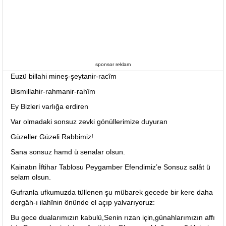
sponsor reklam
Euzü billahi mineş-şeytanir-racîm
Bismillahir-rahmanir-rahîm
Ey Bizleri varlığa erdiren
Var olmadaki sonsuz zevki gönüllerimize duyuran
Güzeller Güzeli Rabbimiz!
Sana sonsuz hamd ü senalar olsun.
Kainatın İftihar Tablosu Peygamber Efendimiz’e Sonsuz salât ü
selam olsun.
Gufranla ufkumuzda tüllenen şu mübarek gecede bir kere daha
dergâh-ı ilahînin önünde el açıp yalvarıyoruz:
Bu gece dualarımızın kabulü,Senin rızan için,günahlarımızın affı