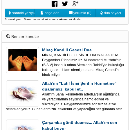
sonraki yazıyı oku
başa dön
yorumla (0)
dua sayacı
Sonraki yazı : Sıkıntı ve musibet anında okunacak dualar
Benzer konular
Miraç Kandili Gecesi Dua
MİRAÇ KANDİLİ GECESİNDE OKUNACAK DUA
Peygamber Efendimiz Hz. Muhammed Mustafa'nın
(S.A.V) insanlık adına Alemlerin Rabbi'yle buluştuğu
kutlu gece... İslam alemi, dualarla Miraç Gecesi'ni
idrak ediyor. ...
Allah'ım "Latif İsmi Şerifin Hürmetine"
dualarımızı kabul et..
Allah'ım Sana kelimelerin adedi,arş'ın ağırlığınca
ve yarattıklarının sayısınca hamd ediyor ve
şükrediyoruz. Peygamberimize sonsuz salat ve
selam ediyoruz. Günahlarımızın eskilerini ve yapacağım her günahın affını
...
Çarşamba günü duamız... Allah'ım sen
kabul buyur