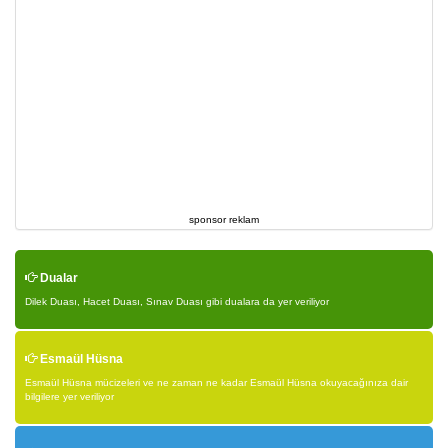
sponsor reklam
Dualar
Dilek Duası, Hacet Duası, Sınav Duası gibi dualara da yer veriliyor
Esmaül Hüsna
Esmaül Hüsna mücizeleri ve ne zaman ne kadar Esmaül Hüsna okuyacağınıza dair
bilgilere yer veriliyor