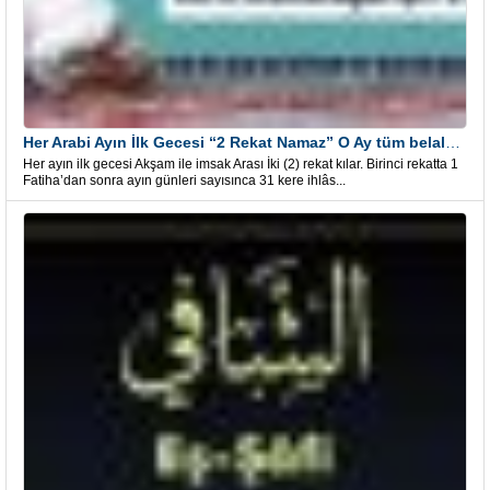
Her Arabi Ayın İlk Gecesi “2 Rekat Namaz” O Ay tüm belalardan kurtuluş
Her ayın ilk gecesi Akşam ile imsak Arası İki (2) rekat kılar. Birinci rekatta 1
Fatiha’dan sonra ayın günleri sayısınca 31 kere ihlâs...