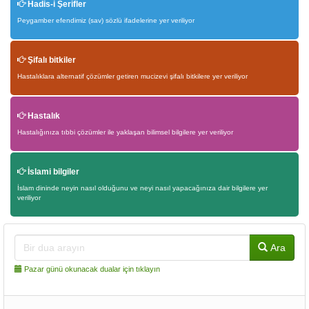
Hadis-i Şerifler
Peygamber efendimiz (sav) sözlü ifadelerine yer veriliyor
Şifalı bitkiler
Hastalıklara alternatif çözümler getiren mucizevi şifalı bitkilere yer veriliyor
Hastalık
Hastalığınıza tıbbi çözümler ile yaklaşan bilimsel bilgilere yer veriliyor
İslami bilgiler
İslam dininde neyin nasıl olduğunu ve neyi nasıl yapacağınıza dair bilgilere yer
veriliyor
Ara
Pazar günü okunacak dualar için tıklayın